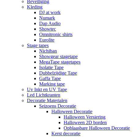
Beveiliging
Kleding
DJ at work
Numark
Dap Audio
Showtec
Omnitronic shirts
Eurolite
Stage tapes
Nichiban
Showgear stagetape
MegaTape stagetapes
Isolatie Tape
Dubbelzijdige Tape
Gaffa Tape
Marking tape
Uv Inkt en UV Tape
Led Lichtkranten
Decoratie Materialen
Seizoens Decoratie
Halloween Decoratie
Halloween Versiering
Halloween 2D borden
Opblaasbare Halloween Decoratie
Kerst decoratie