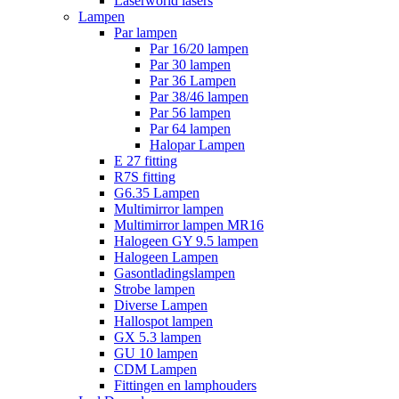
Laserworld lasers
Lampen
Par lampen
Par 16/20 lampen
Par 30 lampen
Par 36 Lampen
Par 38/46 lampen
Par 56 lampen
Par 64 lampen
Halopar Lampen
E 27 fitting
R7S fitting
G6.35 Lampen
Multimirror lampen
Multimirror lampen MR16
Halogeen GY 9.5 lampen
Halogeen Lampen
Gasontladingslampen
Strobe lampen
Diverse Lampen
Hallospot lampen
GX 5.3 lampen
GU 10 lampen
CDM Lampen
Fittingen en lamphouders