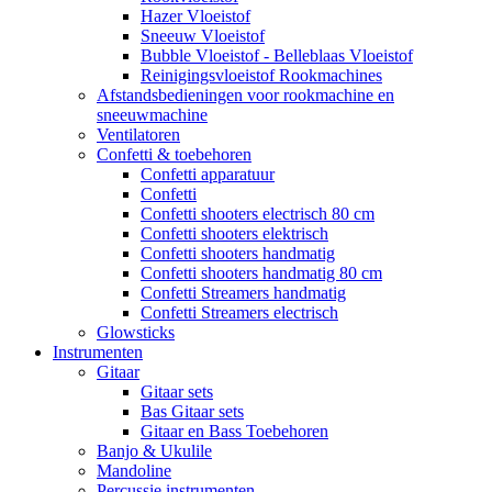
Hazer Vloeistof
Sneeuw Vloeistof
Bubble Vloeistof - Belleblaas Vloeistof
Reinigingsvloeistof Rookmachines
Afstandsbedieningen voor rookmachine en
sneeuwmachine
Ventilatoren
Confetti & toebehoren
Confetti apparatuur
Confetti
Confetti shooters electrisch 80 cm
Confetti shooters elektrisch
Confetti shooters handmatig
Confetti shooters handmatig 80 cm
Confetti Streamers handmatig
Confetti Streamers electrisch
Glowsticks
Instrumenten
Gitaar
Gitaar sets
Bas Gitaar sets
Gitaar en Bass Toebehoren
Banjo & Ukulile
Mandoline
Percussie instrumenten