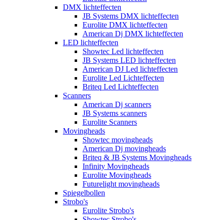
DMX lichteffecten
JB Systems DMX lichteffecten
Eurolite DMX lichteffecten
American Dj DMX lichteffecten
LED lichteffecten
Showtec Led lichteffecten
JB Systems LED lichteffecten
American DJ Led lichteffecten
Eurolite Led Lichteffecten
Briteq Led Lichteffecten
Scanners
American Dj scanners
JB Systems scanners
Eurolite Scanners
Movingheads
Showtec movingheads
American Dj movingheads
Briteq & JB Systems Movingheads
Infinity Movingheads
Eurolite Movingheads
Futurelight movingheads
Spiegelbollen
Strobo's
Eurolite Strobo's
Showtec Strobo's