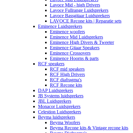
Lavoce Mid - high Drivers
Lavoce Fullrange Luidsprekers
Lavoce Bassgitaar Luidsprekers
LAVOCE Recone kits | Reparatie sets
Eminence Luidsprekers
Eminence woofers
Eminence Mid Luidsprekers
Eminence High Divers & Tweeter
Eminence Gitaar Speakers
Eminence Crossovers
Eminence Hoorns & parts
RCF speakers
RCF mid speakers
RCF High Drivers
RCF diafragma's
RCF Recone kits
DAP Luidsprekers
JB Systems luidsprekers
JBL Luidsprekers
Monacor Luidsprekers
Celestion Luidsprekers
Beyma luidsprekers
Beyma Woofers
Beyma Recone kits & Vintage recone kits