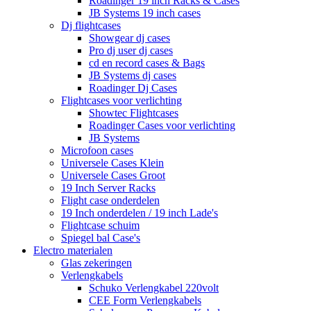
Roadinger 19 inch Racks & Cases
JB Systems 19 inch cases
Dj flightcases
Showgear dj cases
Pro dj user dj cases
cd en record cases & Bags
JB Systems dj cases
Roadinger Dj Cases
Flightcases voor verlichting
Showtec Flightcases
Roadinger Cases voor verlichting
JB Systems
Microfoon cases
Universele Cases Klein
Universele Cases Groot
19 Inch Server Racks
Flight case onderdelen
19 Inch onderdelen / 19 inch Lade's
Flightcase schuim
Spiegel bal Case's
Electro materialen
Glas zekeringen
Verlengkabels
Schuko Verlengkabel 220volt
CEE Form Verlengkabels