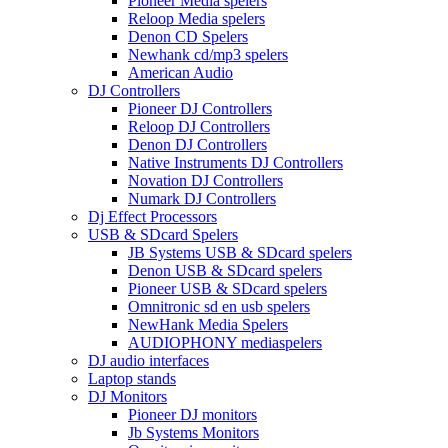
Pioneer Media spelers
Reloop Media spelers
Denon CD Spelers
Newhank cd/mp3 spelers
American Audio
DJ Controllers
Pioneer DJ Controllers
Reloop DJ Controllers
Denon DJ Controllers
Native Instruments DJ Controllers
Novation DJ Controllers
Numark DJ Controllers
Dj Effect Processors
USB & SDcard Spelers
JB Systems USB & SDcard spelers
Denon USB & SDcard spelers
Pioneer USB & SDcard spelers
Omnitronic sd en usb spelers
NewHank Media Spelers
AUDIOPHONY mediaspelers
DJ audio interfaces
Laptop stands
DJ Monitors
Pioneer DJ monitors
Jb Systems Monitors