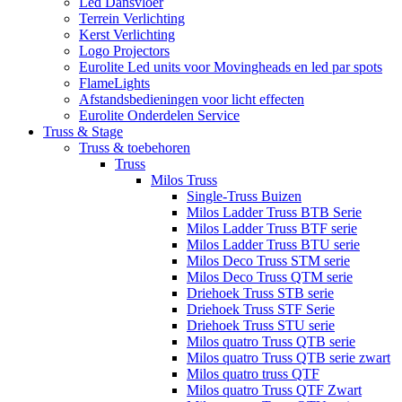
Led Dansvloer
Terrein Verlichting
Kerst Verlichting
Logo Projectors
Eurolite Led units voor Movingheads en led par spots
FlameLights
Afstandsbedieningen voor licht effecten
Eurolite Onderdelen Service
Truss & Stage
Truss & toebehoren
Truss
Milos Truss
Single-Truss Buizen
Milos Ladder Truss BTB Serie
Milos Ladder Truss BTF serie
Milos Ladder Truss BTU serie
Milos Deco Truss STM serie
Milos Deco Truss QTM serie
Driehoek Truss STB serie
Driehoek Truss STF Serie
Driehoek Truss STU serie
Milos quatro Truss QTB serie
Milos quatro Truss QTB serie zwart
Milos quatro truss QTF
Milos quatro Truss QTF Zwart