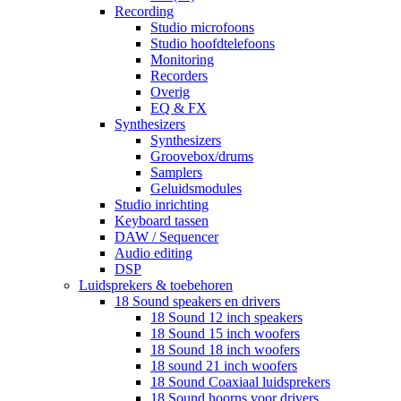
Recording
Studio microfoons
Studio hoofdtelefoons
Monitoring
Recorders
Overig
EQ & FX
Synthesizers
Synthesizers
Groovebox/drums
Samplers
Geluidsmodules
Studio inrichting
Keyboard tassen
DAW / Sequencer
Audio editing
DSP
Luidsprekers & toebehoren
18 Sound speakers en drivers
18 Sound 12 inch speakers
18 Sound 15 inch woofers
18 Sound 18 inch woofers
18 sound 21 inch woofers
18 Sound Coaxiaal luidsprekers
18 Sound hoorns voor drivers