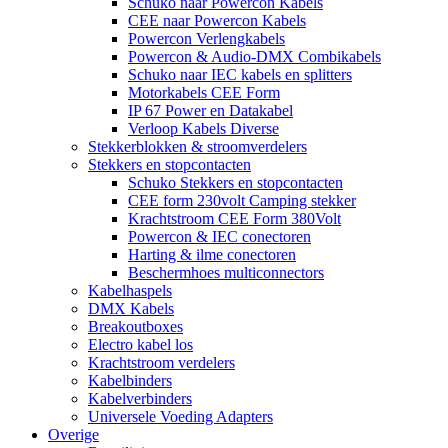
Schuko naar Powercon Kabels
CEE naar Powercon Kabels
Powercon Verlengkabels
Powercon & Audio-DMX Combikabels
Schuko naar IEC kabels en splitters
Motorkabels CEE Form
IP 67 Power en Datakabel
Verloop Kabels Diverse
Stekkerblokken & stroomverdelers
Stekkers en stopcontacten
Schuko Stekkers en stopcontacten
CEE form 230volt Camping stekker
Krachtstroom CEE Form 380Volt
Powercon & IEC conectoren
Harting & ilme conectoren
Beschermhoes multiconnectors
Kabelhaspels
DMX Kabels
Breakoutboxes
Electro kabel los
Krachtstroom verdelers
Kabelbinders
Kabelverbinders
Universele Voeding Adapters
Overige