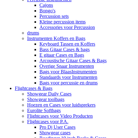
Cajons
Bongo's
Percussion sets
Kleine percussion items
Accessories voor Percussion
drums
Instrumenten Koffers en Bags
Keyboard Tassen en Koffers
Bass Gitaar Cases & bags
E gitaar Cases en Bags
Arcoustische Gitaar Cases & Bags
Overige Snaar Instrumenten
Bags voor BlaasInstrumenten
Standaards voor Instrumenten
Bags voor percussie en drums
Flightcases & Bags
Showgear Daily Cases
Showgear toolbags
Hoezen en Cases voor luidsprekers
Eurolite Softbags
Flightcases voor Video Producten
Flightcases voor P.A.
Pro Dj User Cases
Showgear cases