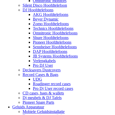
Omnitronic monitors
Silent Disco Hoofdtelefoon
DJ Hoofdtelefoons
AKG Hoofdtelefoons
Beyer Dynamic
Zomo Hoofdtelefoons
Technics Hoofdtelefoons
Omnitronic Hoofdtelefoons
Shure Hoofdtelefoons
Pioneer Hoofdtelefoons
Sennheiser Hoofdtelefoons
DAP Hoofdtelefoons
JB Systems Hoofdtelefoons
Verlengkabels
Pro DJ User
Decksavers Dustcovers
Record Cases & Bags
UDG
Roadinger record cases
Pro Dj User record cases
CD cases, bags & wallets
Dj meubels & DJ Tafels
Pioneer Spare Parts
Geluids Apparatuur
Mobiele Geluidsinstallatie