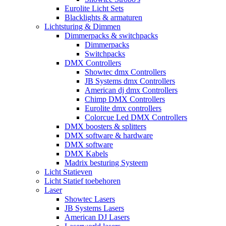
Eurolite Licht Sets
Blacklights & armaturen
Lichtsturing & Dimmen
Dimmerpacks & switchpacks
Dimmerpacks
Switchpacks
DMX Controllers
Showtec dmx Controllers
JB Systems dmx Controllers
American dj dmx Controllers
Chimp DMX Controllers
Eurolite dmx controllers
Colorcue Led DMX Controllers
DMX boosters & splitters
DMX software & hardware
DMX software
DMX Kabels
Madrix besturing Systeem
Licht Statieven
Licht Statief toebehoren
Laser
Showtec Lasers
JB Systems Lasers
American DJ Lasers