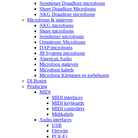
Sennheiser Draadloze microfoons
Shure Draadloze Microfoons
AKG Draadloze microfoons
Microfoons & statieven
AKG microfoons
Shure microfoons
Sennheiser microfoons
Omnitronic Microfoons
DAP microfoons
JB Systems microfoons
American Audio
Microfoon statieven
Microfoon kabels
Microfoon Klemmen en toebehoren
DI Boxen
Producing
MIDI
MIDI interfaces
MIDI keyboards
MIDI controllers
Midikabels
Audio interfaces
USB
Firewire
PCI(-E)