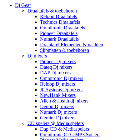
Dj Gear
Draaitafels & toebehoren
Reloop Draaitafels
Technics Draaitafels
Omnitronic Draaitafels
Pioneer Draaitafels
Numark Draaitafels
Draaitafel Elementen & naalden
Slipmatten & toebehoren
Dj mixers
Pioneer Dj mixers
Dateq Dj mixers
DAP Dj mixers
Omnitronic Dj mixers
Reloop Dj mixers
Jb Systems Dj mixers
NewHank Mixers
Allen & Heath dj mixers
Denon Dj mixers
Numark Dj mixers
Gemini Dj mixers
CD spelers @ Media spelers
Dap CD & Mediaspelers
Omnitronic CD - MP3 Spelers