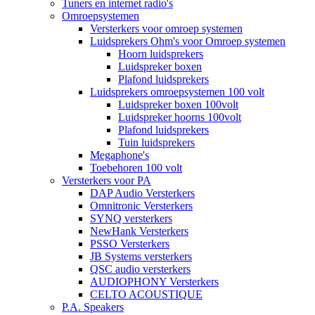
Tuners en internet radio's
Omroepsystemen
Versterkers voor omroep systemen
Luidsprekers Ohm's voor Omroep systemen
Hoorn luidsprekers
Luidspreker boxen
Plafond luidsprekers
Luidsprekers omroepsystemen 100 volt
Luidspreker boxen 100volt
Luidspreker hoorns 100volt
Plafond luidsprekers
Tuin luidsprekers
Megaphone's
Toebehoren 100 volt
Versterkers voor PA
DAP Audio Versterkers
Omnitronic Versterkers
SYNQ versterkers
NewHank Versterkers
PSSO Versterkers
JB Systems versterkers
QSC audio versterkers
AUDIOPHONY Versterkers
CELTO ACOUSTIQUE
P.A. Speakers