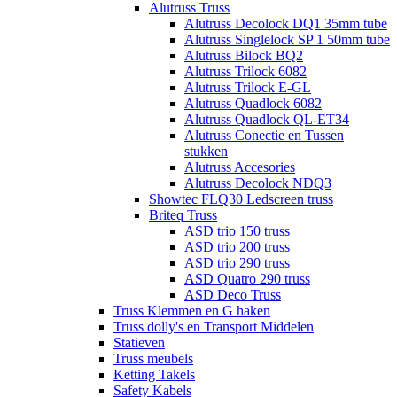
Alutruss Truss
Alutruss Decolock DQ1 35mm tube
Alutruss Singlelock SP 1 50mm tube
Alutruss Bilock BQ2
Alutruss Trilock 6082
Alutruss Trilock E-GL
Alutruss Quadlock 6082
Alutruss Quadlock QL-ET34
Alutruss Conectie en Tussen
stukken
Alutruss Accesories
Alutruss Decolock NDQ3
Showtec FLQ30 Ledscreen truss
Briteq Truss
ASD trio 150 truss
ASD trio 200 truss
ASD trio 290 truss
ASD Quatro 290 truss
ASD Deco Truss
Truss Klemmen en G haken
Truss dolly's en Transport Middelen
Statieven
Truss meubels
Ketting Takels
Safety Kabels