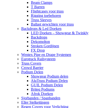
Beam Clamps
T Barren
Flightcases voor truss
Rigging toebehoren
Truss Sleeves
Ballast gewichten voor truss
Backdrops & Led Doeken
LED Doeken – Showgear & Twinkly
Backdrops
Dekomolton
Stroken Gordijnen
FX Drop
Wentex Pipe en Drape Systemen
Eurotrack Railsysteem
Truss Covers
Crowd Barrier
Podium Delen
Showgear Podium delen
AluTruss Podium Delen
GUIL Podium Delen
Briteq Podiums
Afrok Doeken
Sjorbanden / Spanbanden
Eller Stelkettingen
Regen Covers voor Verlichting