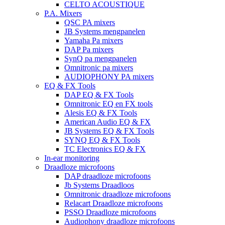
CELTO ACOUSTIQUE
P.A. Mixers
QSC PA mixers
JB Systems mengpanelen
Yamaha Pa mixers
DAP Pa mixers
SynQ pa mengpanelen
Omnitronic pa mixers
AUDIOPHONY PA mixers
EQ & FX Tools
DAP EQ & FX Tools
Omnitronic EQ en FX tools
Alesis EQ & FX Tools
American Audio EQ & FX
JB Systems EQ & FX Tools
SYNQ EQ & FX Tools
TC Electronics EQ & FX
In-ear monitoring
Draadloze microfoons
DAP draadloze microfoons
Jb Systems Draadloos
Omnitronic draadloze microfoons
Relacart Draadloze microfoons
PSSO Draadloze microfoons
Audiophony draadloze microfoons