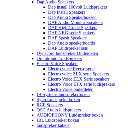
Dap Audio Speakers
Dap install 100volt Luidsprekers
Dap Install Speakers
Dap Audio Speakerhoezen
DAP Audio Monitor Speakers
DAP High Grade Speakers
DAP NRG serie Speakers
DAP Spash Speakers
Dap Audio speakerboards
DAP Luidspreker sets
Dynacord luidspreker Onderdelen
Omnitronic Luidsprekers
Electro Voice Speakers
Electro voice Everse serie
Electro voice ZLX serie Speakers
Electro Voice ELX Serie speakers
Electro Voice ETX serie luidsprekers
Electro Voice onderdelen
JB Systems luidsprekerboxen
Synq Luidsprekerboxen
RCF Speakers
QSC Audio luidsprekers
AUDIOPHONY Luidspreker boxen
JBL Luidspreker boxen
luidspreker kabels