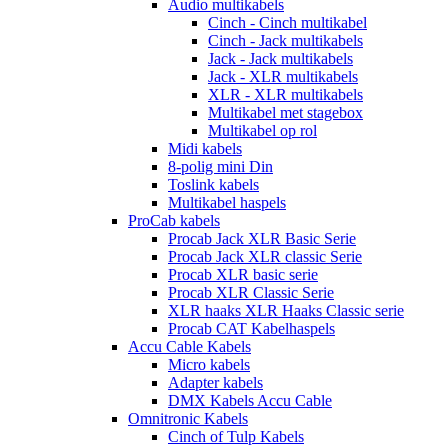
Audio multikabels
Cinch - Cinch multikabel
Cinch - Jack multikabels
Jack - Jack multikabels
Jack - XLR multikabels
XLR - XLR multikabels
Multikabel met stagebox
Multikabel op rol
Midi kabels
8-polig mini Din
Toslink kabels
Multikabel haspels
ProCab kabels
Procab Jack XLR Basic Serie
Procab Jack XLR classic Serie
Procab XLR basic serie
Procab XLR Classic Serie
XLR haaks XLR Haaks Classic serie
Procab CAT Kabelhaspels
Accu Cable Kabels
Micro kabels
Adapter kabels
DMX Kabels Accu Cable
Omnitronic Kabels
Cinch of Tulp Kabels