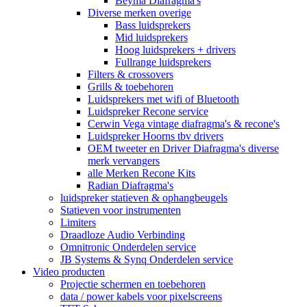
Beyma Diafragma's
Diverse merken overige
Bass luidsprekers
Mid luidsprekers
Hoog luidsprekers + drivers
Fullrange luidsprekers
Filters & crossovers
Grills & toebehoren
Luidsprekers met wifi of Bluetooth
Luidspreker Recone service
Cerwin Vega vintage diafragma's & recone's
Luidspreker Hoorns tbv drivers
OEM tweeter en Driver Diafragma's diverse
merk vervangers
alle Merken Recone Kits
Radian Diafragma's
luidspreker statieven & ophangbeugels
Statieven voor instrumenten
Limiters
Draadloze Audio Verbinding
Omnitronic Onderdelen service
JB Systems & Synq Onderdelen service
Video producten
Projectie schermen en toebehoren
data / power kabels voor pixelscreens