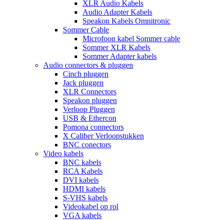
XLR Audio Kabels
Audio Adapter Kabels
Speakon Kabels Omnitronic
Sommer Cable
Microfoon kabel Sommer cable
Sommer XLR Kabels
Sommer Adapter kabels
Audio connectors & pluggen
Cinch pluggen
Jack pluggen
XLR Connectors
Speakon pluggen
Verloop Pluggen
USB & Ethercon
Pomona connectors
X Caliber Verloopstukken
BNC conectors
Video kabels
BNC kabels
RCA Kabels
DVI kabels
HDMI kabels
S-VHS kabels
Videokabel op rol
VGA kabels