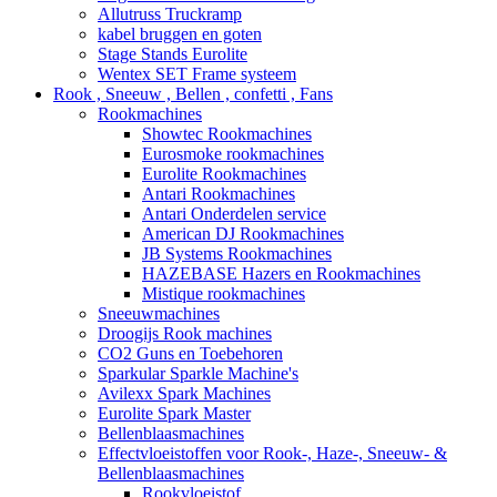
Allutruss Truckramp
kabel bruggen en goten
Stage Stands Eurolite
Wentex SET Frame systeem
Rook , Sneeuw , Bellen , confetti , Fans
Rookmachines
Showtec Rookmachines
Eurosmoke rookmachines
Eurolite Rookmachines
Antari Rookmachines
Antari Onderdelen service
American DJ Rookmachines
JB Systems Rookmachines
HAZEBASE Hazers en Rookmachines
Mistique rookmachines
Sneeuwmachines
Droogijs Rook machines
CO2 Guns en Toebehoren
Sparkular Sparkle Machine's
Avilexx Spark Machines
Eurolite Spark Master
Bellenblaasmachines
Effectvloeistoffen voor Rook-, Haze-, Sneeuw- &
Bellenblaasmachines
Rookvloeistof