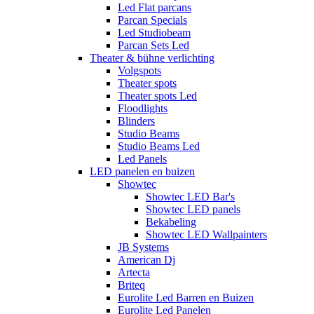
Led Flat parcans
Parcan Specials
Led Studiobeam
Parcan Sets Led
Theater & bühne verlichting
Volgspots
Theater spots
Theater spots Led
Floodlights
Blinders
Studio Beams
Studio Beams Led
Led Panels
LED panelen en buizen
Showtec
Showtec LED Bar's
Showtec LED panels
Bekabeling
Showtec LED Wallpainters
JB Systems
American Dj
Artecta
Briteq
Eurolite Led Barren en Buizen
Eurolite Led Panelen