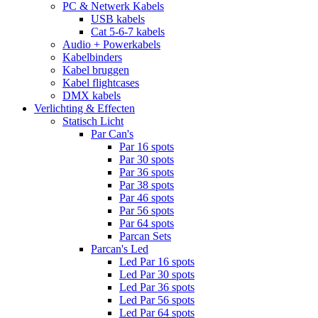
PC & Netwerk Kabels
USB kabels
Cat 5-6-7 kabels
Audio + Powerkabels
Kabelbinders
Kabel bruggen
Kabel flightcases
DMX kabels
Verlichting & Effecten
Statisch Licht
Par Can's
Par 16 spots
Par 30 spots
Par 36 spots
Par 38 spots
Par 46 spots
Par 56 spots
Par 64 spots
Parcan Sets
Parcan's Led
Led Par 16 spots
Led Par 30 spots
Led Par 36 spots
Led Par 56 spots
Led Par 64 spots