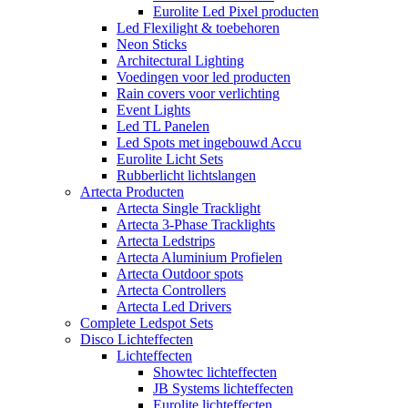
Eurolite Led Pixel producten
Led Flexilight & toebehoren
Neon Sticks
Architectural Lighting
Voedingen voor led producten
Rain covers voor verlichting
Event Lights
Led TL Panelen
Led Spots met ingebouwd Accu
Eurolite Licht Sets
Rubberlicht lichtslangen
Artecta Producten
Artecta Single Tracklight
Artecta 3-Phase Tracklights
Artecta Ledstrips
Artecta Aluminium Profielen
Artecta Outdoor spots
Artecta Controllers
Artecta Led Drivers
Complete Ledspot Sets
Disco Lichteffecten
Lichteffecten
Showtec lichteffecten
JB Systems lichteffecten
Eurolite lichteffecten