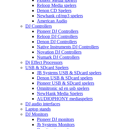
Pioneer Media spelers
Reloop Media spelers
Denon CD Spelers
Newhank cd/mp3 spelers
American Audio
DJ Controllers
Pioneer DJ Controllers
Reloop DJ Controllers
Denon DJ Controllers
Native Instruments DJ Controllers
Novation DJ Controllers
Numark DJ Controllers
Dj Effect Processors
USB & SDcard Spelers
JB Systems USB & SDcard spelers
Denon USB & SDcard spelers
Pioneer USB & SDcard spelers
Omnitronic sd en usb spelers
NewHank Media Spelers
AUDIOPHONY mediaspelers
DJ audio interfaces
Laptop stands
DJ Monitors
Pioneer DJ monitors
Jb Systems Monitors