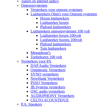
Tuners en internet radio's
Omroepsystemen
Versterkers voor omroep systemen
Luidsprekers Ohm's voor Omroep systemen
Hoorn luidsprekers
Luidspreker boxen
Plafond luidsprekers
Luidsprekers omroepsystemen 100 volt
Luidspreker boxen 100volt
Luidspreker hoorns 100volt
Plafond luidsprekers
Tuin luidsprekers
Megaphone's
Toebehoren 100 volt
Versterkers voor PA
DAP Audio Versterkers
Omnitronic Versterkers
SYNQ versterkers
NewHank Versterkers
PSSO Versterkers
JB Systems versterkers
QSC audio versterkers
AUDIOPHONY Versterkers
CELTO ACOUSTIQUE
P.A. Speakers