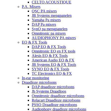
CELTO ACOUSTIQUE
P.A. Mixers
QSC PA mixers
JB Systems mengpanelen
Yamaha Pa mixers
DAP Pa mixers
SynQ pa mengpanelen
Omnitronic pa mixers
AUDIOPHONY PA mixers
EQ & FX Tools
DAP EQ & FX Tools
Omnitronic EQ en FX tools
Alesis EQ & FX Tools
American Audio EQ & FX
JB Systems EQ & FX Tools
SYNQ EQ & FX Tools
TC Electronics EQ & FX
In-ear monitoring
Draadloze microfoons
DAP draadloze microfoons
Jb Systems Draadloos
Omnitronic draadloze microfoons
Relacart Draadloze microfoons
PSSO Draadloze microfoons
Audiophony draadloze microfoons