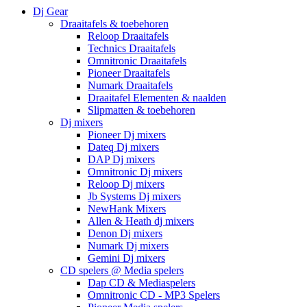
Dj Gear
Draaitafels & toebehoren
Reloop Draaitafels
Technics Draaitafels
Omnitronic Draaitafels
Pioneer Draaitafels
Numark Draaitafels
Draaitafel Elementen & naalden
Slipmatten & toebehoren
Dj mixers
Pioneer Dj mixers
Dateq Dj mixers
DAP Dj mixers
Omnitronic Dj mixers
Reloop Dj mixers
Jb Systems Dj mixers
NewHank Mixers
Allen & Heath dj mixers
Denon Dj mixers
Numark Dj mixers
Gemini Dj mixers
CD spelers @ Media spelers
Dap CD & Mediaspelers
Omnitronic CD - MP3 Spelers