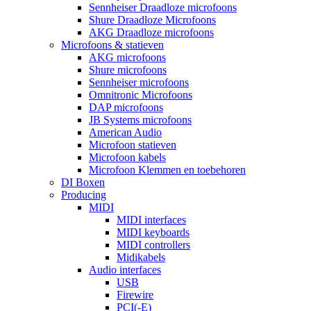
Sennheiser Draadloze microfoons
Shure Draadloze Microfoons
AKG Draadloze microfoons
Microfoons & statieven
AKG microfoons
Shure microfoons
Sennheiser microfoons
Omnitronic Microfoons
DAP microfoons
JB Systems microfoons
American Audio
Microfoon statieven
Microfoon kabels
Microfoon Klemmen en toebehoren
DI Boxen
Producing
MIDI
MIDI interfaces
MIDI keyboards
MIDI controllers
Midikabels
Audio interfaces
USB
Firewire
PCI(-E)