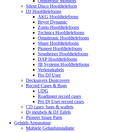
Omnitronic monitors
Silent Disco Hoofdtelefoon
DJ Hoofdtelefoons
AKG Hoofdtelefoons
Beyer Dynamic
Zomo Hoofdtelefoons
Technics Hoofdtelefoons
Omnitronic Hoofdtelefoons
Shure Hoofdtelefoons
Pioneer Hoofdtelefoons
Sennheiser Hoofdtelefoons
DAP Hoofdtelefoons
JB Systems Hoofdtelefoons
Verlengkabels
Pro DJ User
Decksavers Dustcovers
Record Cases & Bags
UDG
Roadinger record cases
Pro Dj User record cases
CD cases, bags & wallets
Dj meubels & DJ Tafels
Pioneer Spare Parts
Geluids Apparatuur
Mobiele Geluidsinstallatie