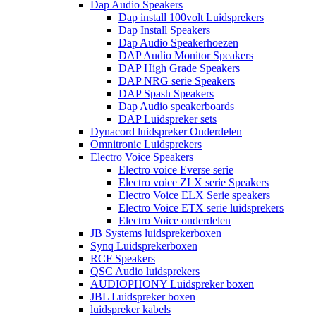
Dap Audio Speakers
Dap install 100volt Luidsprekers
Dap Install Speakers
Dap Audio Speakerhoezen
DAP Audio Monitor Speakers
DAP High Grade Speakers
DAP NRG serie Speakers
DAP Spash Speakers
Dap Audio speakerboards
DAP Luidspreker sets
Dynacord luidspreker Onderdelen
Omnitronic Luidsprekers
Electro Voice Speakers
Electro voice Everse serie
Electro voice ZLX serie Speakers
Electro Voice ELX Serie speakers
Electro Voice ETX serie luidsprekers
Electro Voice onderdelen
JB Systems luidsprekerboxen
Synq Luidsprekerboxen
RCF Speakers
QSC Audio luidsprekers
AUDIOPHONY Luidspreker boxen
JBL Luidspreker boxen
luidspreker kabels