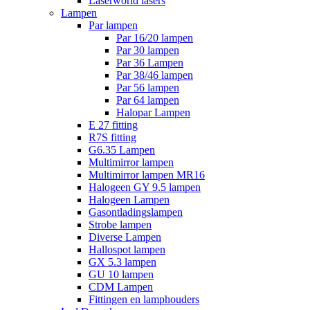
Laserworld lasers
Lampen
Par lampen
Par 16/20 lampen
Par 30 lampen
Par 36 Lampen
Par 38/46 lampen
Par 56 lampen
Par 64 lampen
Halopar Lampen
E 27 fitting
R7S fitting
G6.35 Lampen
Multimirror lampen
Multimirror lampen MR16
Halogeen GY 9.5 lampen
Halogeen Lampen
Gasontladingslampen
Strobe lampen
Diverse Lampen
Hallospot lampen
GX 5.3 lampen
GU 10 lampen
CDM Lampen
Fittingen en lamphouders