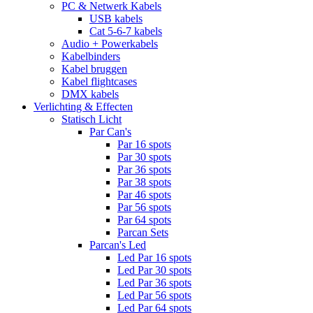
PC & Netwerk Kabels
USB kabels
Cat 5-6-7 kabels
Audio + Powerkabels
Kabelbinders
Kabel bruggen
Kabel flightcases
DMX kabels
Verlichting & Effecten
Statisch Licht
Par Can's
Par 16 spots
Par 30 spots
Par 36 spots
Par 38 spots
Par 46 spots
Par 56 spots
Par 64 spots
Parcan Sets
Parcan's Led
Led Par 16 spots
Led Par 30 spots
Led Par 36 spots
Led Par 56 spots
Led Par 64 spots