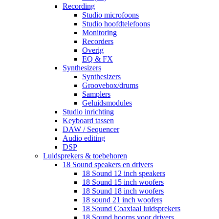
Recording
Studio microfoons
Studio hoofdtelefoons
Monitoring
Recorders
Overig
EQ & FX
Synthesizers
Synthesizers
Groovebox/drums
Samplers
Geluidsmodules
Studio inrichting
Keyboard tassen
DAW / Sequencer
Audio editing
DSP
Luidsprekers & toebehoren
18 Sound speakers en drivers
18 Sound 12 inch speakers
18 Sound 15 inch woofers
18 Sound 18 inch woofers
18 sound 21 inch woofers
18 Sound Coaxiaal luidsprekers
18 Sound hoorns voor drivers