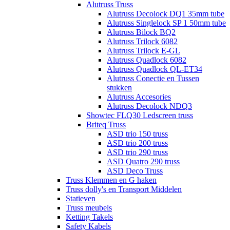
Alutruss Truss
Alutruss Decolock DQ1 35mm tube
Alutruss Singlelock SP 1 50mm tube
Alutruss Bilock BQ2
Alutruss Trilock 6082
Alutruss Trilock E-GL
Alutruss Quadlock 6082
Alutruss Quadlock QL-ET34
Alutruss Conectie en Tussen
stukken
Alutruss Accesories
Alutruss Decolock NDQ3
Showtec FLQ30 Ledscreen truss
Briteq Truss
ASD trio 150 truss
ASD trio 200 truss
ASD trio 290 truss
ASD Quatro 290 truss
ASD Deco Truss
Truss Klemmen en G haken
Truss dolly's en Transport Middelen
Statieven
Truss meubels
Ketting Takels
Safety Kabels