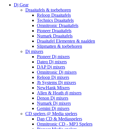
Dj Gear
Draaitafels & toebehoren
Reloop Draaitafels
Technics Draaitafels
Omnitronic Draaitafels
Pioneer Draaitafels
Numark Draaitafels
Draaitafel Elementen & naalden
Slipmatten & toebehoren
Dj mixers
Pioneer Dj mixers
Dateq Dj mixers
DAP Dj mixers
Omnitronic Dj mixers
Reloop Dj mixers
Jb Systems Dj mixers
NewHank Mixers
Allen & Heath dj mixers
Denon Dj mixers
Numark Dj mixers
Gemini Dj mixers
CD spelers @ Media spelers
Dap CD & Mediaspelers
Omnitronic CD - MP3 Spelers