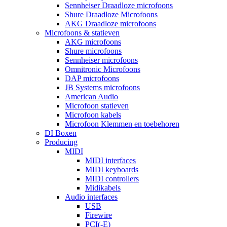
Sennheiser Draadloze microfoons
Shure Draadloze Microfoons
AKG Draadloze microfoons
Microfoons & statieven
AKG microfoons
Shure microfoons
Sennheiser microfoons
Omnitronic Microfoons
DAP microfoons
JB Systems microfoons
American Audio
Microfoon statieven
Microfoon kabels
Microfoon Klemmen en toebehoren
DI Boxen
Producing
MIDI
MIDI interfaces
MIDI keyboards
MIDI controllers
Midikabels
Audio interfaces
USB
Firewire
PCI(-E)