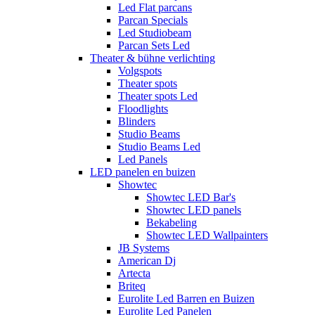
Led Flat parcans
Parcan Specials
Led Studiobeam
Parcan Sets Led
Theater & bühne verlichting
Volgspots
Theater spots
Theater spots Led
Floodlights
Blinders
Studio Beams
Studio Beams Led
Led Panels
LED panelen en buizen
Showtec
Showtec LED Bar's
Showtec LED panels
Bekabeling
Showtec LED Wallpainters
JB Systems
American Dj
Artecta
Briteq
Eurolite Led Barren en Buizen
Eurolite Led Panelen