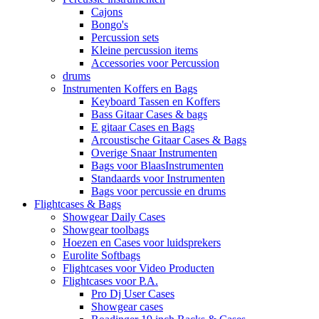
Cajons
Bongo's
Percussion sets
Kleine percussion items
Accessories voor Percussion
drums
Instrumenten Koffers en Bags
Keyboard Tassen en Koffers
Bass Gitaar Cases & bags
E gitaar Cases en Bags
Arcoustische Gitaar Cases & Bags
Overige Snaar Instrumenten
Bags voor BlaasInstrumenten
Standaards voor Instrumenten
Bags voor percussie en drums
Flightcases & Bags
Showgear Daily Cases
Showgear toolbags
Hoezen en Cases voor luidsprekers
Eurolite Softbags
Flightcases voor Video Producten
Flightcases voor P.A.
Pro Dj User Cases
Showgear cases