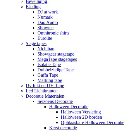
Beveiliging
Kleding
DJ at work
Numark
Dap Audio
Showtec
Omnitronic shirts
Eurolite
Stage tapes
Nichiban
Showgear stagetape
MegaTape stagetapes
Isolatie Tape
Dubbelzijdige Tape
Gaffa Tape
Marking tape
Uv Inkt en UV Tape
Led Lichtkranten
Decoratie Materialen
Seizoens Decoratie
Halloween Decoratie
Halloween Versiering
Halloween 2D borden
Opblaasbare Halloween Decoratie
Kerst decoratie