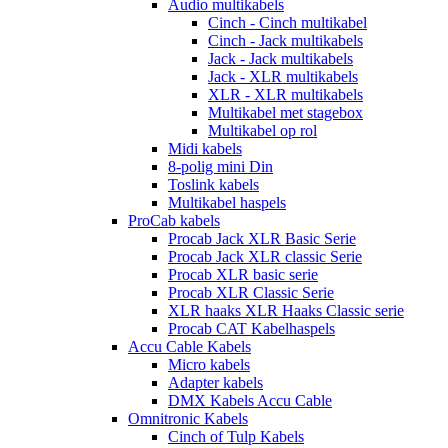
Audio multikabels
Cinch - Cinch multikabel
Cinch - Jack multikabels
Jack - Jack multikabels
Jack - XLR multikabels
XLR - XLR multikabels
Multikabel met stagebox
Multikabel op rol
Midi kabels
8-polig mini Din
Toslink kabels
Multikabel haspels
ProCab kabels
Procab Jack XLR Basic Serie
Procab Jack XLR classic Serie
Procab XLR basic serie
Procab XLR Classic Serie
XLR haaks XLR Haaks Classic serie
Procab CAT Kabelhaspels
Accu Cable Kabels
Micro kabels
Adapter kabels
DMX Kabels Accu Cable
Omnitronic Kabels
Cinch of Tulp Kabels