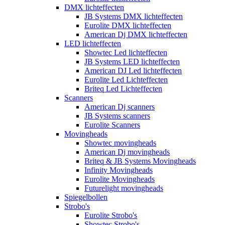
DMX lichteffecten
JB Systems DMX lichteffecten
Eurolite DMX lichteffecten
American Dj DMX lichteffecten
LED lichteffecten
Showtec Led lichteffecten
JB Systems LED lichteffecten
American DJ Led lichteffecten
Eurolite Led Lichteffecten
Briteq Led Lichteffecten
Scanners
American Dj scanners
JB Systems scanners
Eurolite Scanners
Movingheads
Showtec movingheads
American Dj movingheads
Briteq & JB Systems Movingheads
Infinity Movingheads
Eurolite Movingheads
Futurelight movingheads
Spiegelbollen
Strobo's
Eurolite Strobo's
Showtec Strobo's