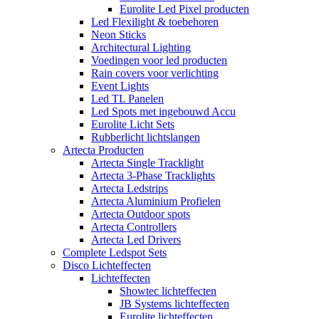
Eurolite Led Pixel producten
Led Flexilight & toebehoren
Neon Sticks
Architectural Lighting
Voedingen voor led producten
Rain covers voor verlichting
Event Lights
Led TL Panelen
Led Spots met ingebouwd Accu
Eurolite Licht Sets
Rubberlicht lichtslangen
Artecta Producten
Artecta Single Tracklight
Artecta 3-Phase Tracklights
Artecta Ledstrips
Artecta Aluminium Profielen
Artecta Outdoor spots
Artecta Controllers
Artecta Led Drivers
Complete Ledspot Sets
Disco Lichteffecten
Lichteffecten
Showtec lichteffecten
JB Systems lichteffecten
Eurolite lichteffecten