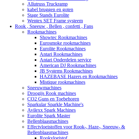
Allutruss Truckramp
kabel bruggen en goten
Stage Stands Eurolite
Wentex SET Frame systeem
Rook , Sneeuw , Bellen , confetti , Fans
Rookmachines
Showtec Rookmachines
Eurosmoke rookmachines
Eurolite Rookmachines
Antari Rookmachines
Antari Onderdelen service
American DJ Rookmachines
JB Systems Rookmachines
HAZEBASE Hazers en Rookmachines
Mistique rookmachines
Sneeuwmachines
Droogijs Rook machines
CO2 Guns en Toebehoren
Sparkular Sparkle Machine's
Avilexx Spark Machines
Eurolite Spark Master
Bellenblaasmachines
Effectvloeistoffen voor Rook-, Haze-, Sneeuw- &
Bellenblaasmachines
Rookvloeistof