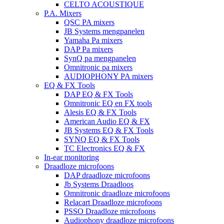
CELTO ACOUSTIQUE
P.A. Mixers
QSC PA mixers
JB Systems mengpanelen
Yamaha Pa mixers
DAP Pa mixers
SynQ pa mengpanelen
Omnitronic pa mixers
AUDIOPHONY PA mixers
EQ & FX Tools
DAP EQ & FX Tools
Omnitronic EQ en FX tools
Alesis EQ & FX Tools
American Audio EQ & FX
JB Systems EQ & FX Tools
SYNQ EQ & FX Tools
TC Electronics EQ & FX
In-ear monitoring
Draadloze microfoons
DAP draadloze microfoons
Jb Systems Draadloos
Omnitronic draadloze microfoons
Relacart Draadloze microfoons
PSSO Draadloze microfoons
Audiophony draadloze microfoons