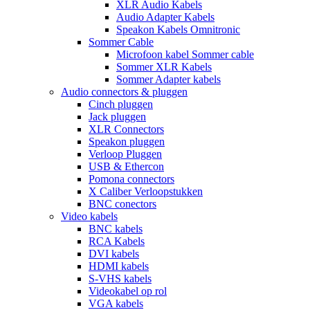
XLR Audio Kabels
Audio Adapter Kabels
Speakon Kabels Omnitronic
Sommer Cable
Microfoon kabel Sommer cable
Sommer XLR Kabels
Sommer Adapter kabels
Audio connectors & pluggen
Cinch pluggen
Jack pluggen
XLR Connectors
Speakon pluggen
Verloop Pluggen
USB & Ethercon
Pomona connectors
X Caliber Verloopstukken
BNC conectors
Video kabels
BNC kabels
RCA Kabels
DVI kabels
HDMI kabels
S-VHS kabels
Videokabel op rol
VGA kabels