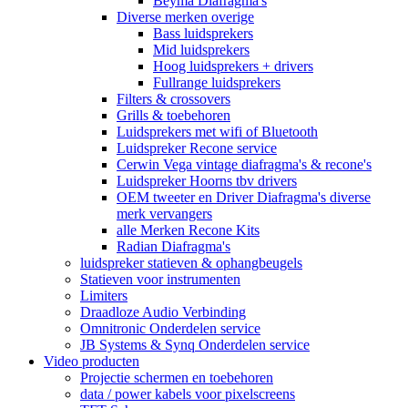
Beyma Diafragma's
Diverse merken overige
Bass luidsprekers
Mid luidsprekers
Hoog luidsprekers + drivers
Fullrange luidsprekers
Filters & crossovers
Grills & toebehoren
Luidsprekers met wifi of Bluetooth
Luidspreker Recone service
Cerwin Vega vintage diafragma's & recone's
Luidspreker Hoorns tbv drivers
OEM tweeter en Driver Diafragma's diverse
merk vervangers
alle Merken Recone Kits
Radian Diafragma's
luidspreker statieven & ophangbeugels
Statieven voor instrumenten
Limiters
Draadloze Audio Verbinding
Omnitronic Onderdelen service
JB Systems & Synq Onderdelen service
Video producten
Projectie schermen en toebehoren
data / power kabels voor pixelscreens