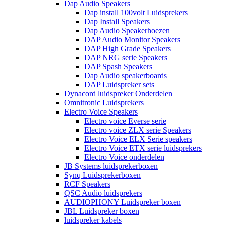
Dap Audio Speakers
Dap install 100volt Luidsprekers
Dap Install Speakers
Dap Audio Speakerhoezen
DAP Audio Monitor Speakers
DAP High Grade Speakers
DAP NRG serie Speakers
DAP Spash Speakers
Dap Audio speakerboards
DAP Luidspreker sets
Dynacord luidspreker Onderdelen
Omnitronic Luidsprekers
Electro Voice Speakers
Electro voice Everse serie
Electro voice ZLX serie Speakers
Electro Voice ELX Serie speakers
Electro Voice ETX serie luidsprekers
Electro Voice onderdelen
JB Systems luidsprekerboxen
Synq Luidsprekerboxen
RCF Speakers
QSC Audio luidsprekers
AUDIOPHONY Luidspreker boxen
JBL Luidspreker boxen
luidspreker kabels