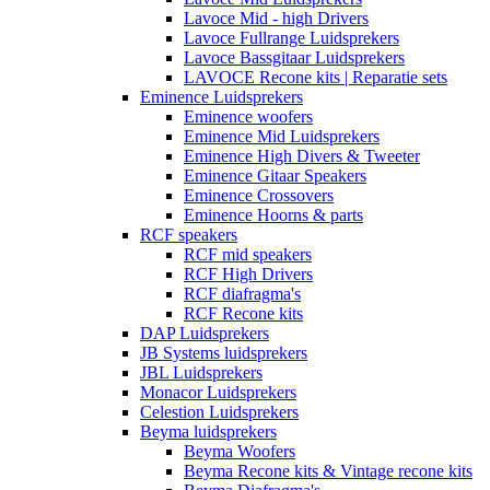
Lavoce Mid - high Drivers
Lavoce Fullrange Luidsprekers
Lavoce Bassgitaar Luidsprekers
LAVOCE Recone kits | Reparatie sets
Eminence Luidsprekers
Eminence woofers
Eminence Mid Luidsprekers
Eminence High Divers & Tweeter
Eminence Gitaar Speakers
Eminence Crossovers
Eminence Hoorns & parts
RCF speakers
RCF mid speakers
RCF High Drivers
RCF diafragma's
RCF Recone kits
DAP Luidsprekers
JB Systems luidsprekers
JBL Luidsprekers
Monacor Luidsprekers
Celestion Luidsprekers
Beyma luidsprekers
Beyma Woofers
Beyma Recone kits & Vintage recone kits