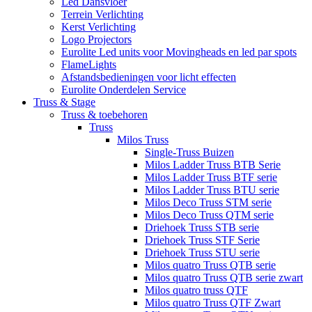
Led Dansvloer
Terrein Verlichting
Kerst Verlichting
Logo Projectors
Eurolite Led units voor Movingheads en led par spots
FlameLights
Afstandsbedieningen voor licht effecten
Eurolite Onderdelen Service
Truss & Stage
Truss & toebehoren
Truss
Milos Truss
Single-Truss Buizen
Milos Ladder Truss BTB Serie
Milos Ladder Truss BTF serie
Milos Ladder Truss BTU serie
Milos Deco Truss STM serie
Milos Deco Truss QTM serie
Driehoek Truss STB serie
Driehoek Truss STF Serie
Driehoek Truss STU serie
Milos quatro Truss QTB serie
Milos quatro Truss QTB serie zwart
Milos quatro truss QTF
Milos quatro Truss QTF Zwart