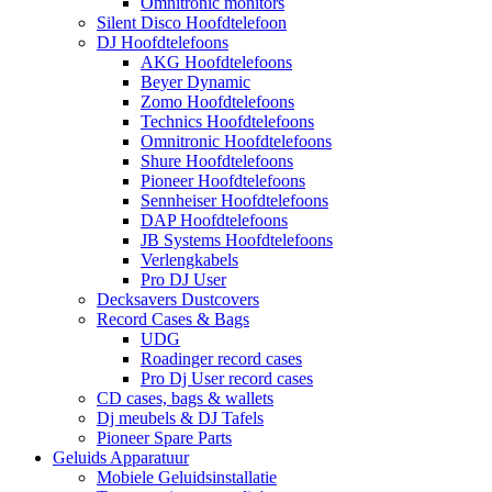
Omnitronic monitors
Silent Disco Hoofdtelefoon
DJ Hoofdtelefoons
AKG Hoofdtelefoons
Beyer Dynamic
Zomo Hoofdtelefoons
Technics Hoofdtelefoons
Omnitronic Hoofdtelefoons
Shure Hoofdtelefoons
Pioneer Hoofdtelefoons
Sennheiser Hoofdtelefoons
DAP Hoofdtelefoons
JB Systems Hoofdtelefoons
Verlengkabels
Pro DJ User
Decksavers Dustcovers
Record Cases & Bags
UDG
Roadinger record cases
Pro Dj User record cases
CD cases, bags & wallets
Dj meubels & DJ Tafels
Pioneer Spare Parts
Geluids Apparatuur
Mobiele Geluidsinstallatie