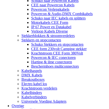
Schuko naar Powercon Kabels
CEE naar Powercon Kabels
Powercon Verlengkabels
Powercon & Audio-DMX Combikabels
Schuko naar IEC kabels en splitters
Motorkabels CEE Form
IP 67 Power en Datakabel
Verloop Kabels Diverse
Stekkerblokken & stroomverdelers
Stekkers en stopcontacten
Schuko Stekkers en stopcontacten
CEE form 230volt Camping stekker
Krachtstroom CEE Form 380Volt
Powercon & IEC conectoren
Harting & ilme conectoren
Beschermhoes multiconnectors
Kabelhaspels
DMX Kabels
Breakoutboxes
Electro kabel los
Krachtstroom verdelers
Kabelbinders
Kabelverbinders
Universele Voeding Adapters
Overige