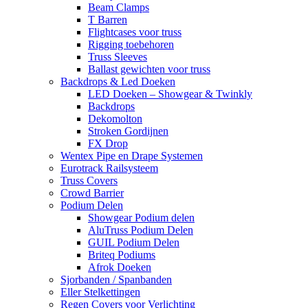
Beam Clamps
T Barren
Flightcases voor truss
Rigging toebehoren
Truss Sleeves
Ballast gewichten voor truss
Backdrops & Led Doeken
LED Doeken – Showgear & Twinkly
Backdrops
Dekomolton
Stroken Gordijnen
FX Drop
Wentex Pipe en Drape Systemen
Eurotrack Railsysteem
Truss Covers
Crowd Barrier
Podium Delen
Showgear Podium delen
AluTruss Podium Delen
GUIL Podium Delen
Briteq Podiums
Afrok Doeken
Sjorbanden / Spanbanden
Eller Stelkettingen
Regen Covers voor Verlichting