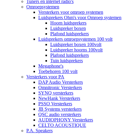
Tuners en internet radio's
Omroepsystemen
Versterkers voor omroep systemen
Luidsprekers Ohm's voor Omroep systemen
Hoorn luidsprekers
Luidspreker boxen
Plafond luidsprekers
Luidsprekers omroepsystemen 100 volt
Luidspreker boxen 100volt
Luidspreker hoorns 100volt
Plafond luidsprekers
Tuin luidsprekers
Megaphone's
Toebehoren 100 volt
Versterkers voor PA
DAP Audio Versterkers
Omnitronic Versterkers
SYNQ versterkers
NewHank Versterkers
PSSO Versterkers
JB Systems versterkers
QSC audio versterkers
AUDIOPHONY Versterkers
CELTO ACOUSTIQUE
P.A. Speakers