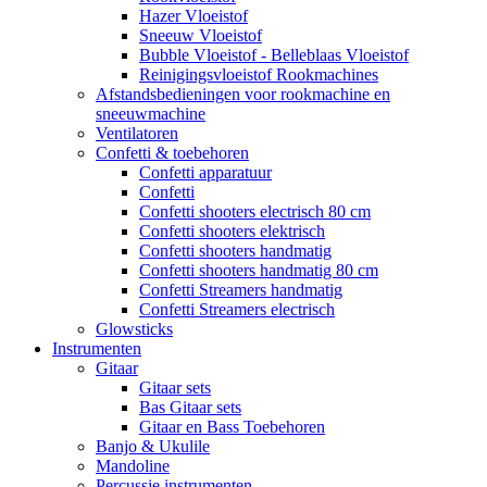
Hazer Vloeistof
Sneeuw Vloeistof
Bubble Vloeistof - Belleblaas Vloeistof
Reinigingsvloeistof Rookmachines
Afstandsbedieningen voor rookmachine en
sneeuwmachine
Ventilatoren
Confetti & toebehoren
Confetti apparatuur
Confetti
Confetti shooters electrisch 80 cm
Confetti shooters elektrisch
Confetti shooters handmatig
Confetti shooters handmatig 80 cm
Confetti Streamers handmatig
Confetti Streamers electrisch
Glowsticks
Instrumenten
Gitaar
Gitaar sets
Bas Gitaar sets
Gitaar en Bass Toebehoren
Banjo & Ukulile
Mandoline
Percussie instrumenten