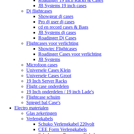
Roadinger 19 inch Racks & Cases
JB Systems 19 inch cases
Dj flightcases
Showgear dj cases
Pro dj user dj cases
cd en record cases & Bags
JB Systems dj cases
Roadinger Dj Cases
Flightcases voor verlichting
Showtec Flightcases
Roadinger Cases voor verlichting
JB Systems
Microfoon cases
Universele Cases Klein
Universele Cases Groot
19 Inch Server Racks
Flight case onderdelen
19 Inch onderdelen / 19 inch Lade's
Flightcase schuim
Spiegel bal Case's
Electro materialen
Glas zekeringen
Verlengkabels
Schuko Verlengkabel 220volt
CEE Form Verlengkabels