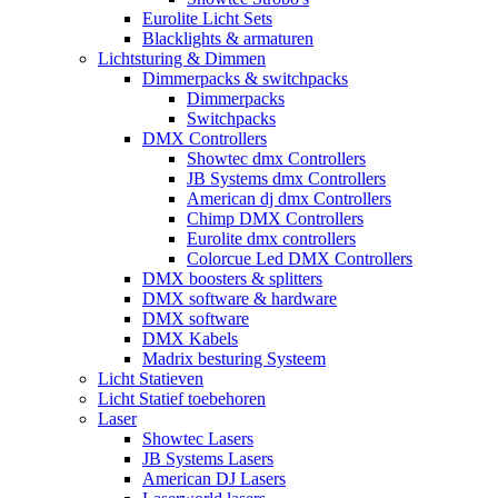
Eurolite Licht Sets
Blacklights & armaturen
Lichtsturing & Dimmen
Dimmerpacks & switchpacks
Dimmerpacks
Switchpacks
DMX Controllers
Showtec dmx Controllers
JB Systems dmx Controllers
American dj dmx Controllers
Chimp DMX Controllers
Eurolite dmx controllers
Colorcue Led DMX Controllers
DMX boosters & splitters
DMX software & hardware
DMX software
DMX Kabels
Madrix besturing Systeem
Licht Statieven
Licht Statief toebehoren
Laser
Showtec Lasers
JB Systems Lasers
American DJ Lasers