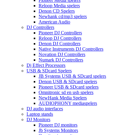
Pioneer Media spelers
Reloop Media spelers
Denon CD Spelers
Newhank cd/mp3 spelers
American Audio
DJ Controllers
Pioneer DJ Controllers
Reloop DJ Controllers
Denon DJ Controllers
Native Instruments DJ Controllers
Novation DJ Controllers
Numark DJ Controllers
Dj Effect Processors
USB & SDcard Spelers
JB Systems USB & SDcard spelers
Denon USB & SDcard spelers
Pioneer USB & SDcard spelers
Omnitronic sd en usb spelers
NewHank Media Spelers
AUDIOPHONY mediaspelers
DJ audio interfaces
Laptop stands
DJ Monitors
Pioneer DJ monitors
Jb Systems Monitors