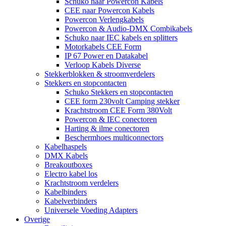
Schuko naar Powercon Kabels
CEE naar Powercon Kabels
Powercon Verlengkabels
Powercon & Audio-DMX Combikabels
Schuko naar IEC kabels en splitters
Motorkabels CEE Form
IP 67 Power en Datakabel
Verloop Kabels Diverse
Stekkerblokken & stroomverdelers
Stekkers en stopcontacten
Schuko Stekkers en stopcontacten
CEE form 230volt Camping stekker
Krachtstroom CEE Form 380Volt
Powercon & IEC conectoren
Harting & ilme conectoren
Beschermhoes multiconnectors
Kabelhaspels
DMX Kabels
Breakoutboxes
Electro kabel los
Krachtstroom verdelers
Kabelbinders
Kabelverbinders
Universele Voeding Adapters
Overige