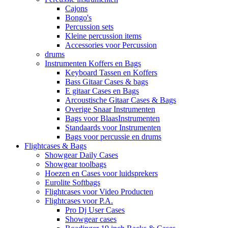
Cajons
Bongo's
Percussion sets
Kleine percussion items
Accessories voor Percussion
drums
Instrumenten Koffers en Bags
Keyboard Tassen en Koffers
Bass Gitaar Cases & bags
E gitaar Cases en Bags
Arcoustische Gitaar Cases & Bags
Overige Snaar Instrumenten
Bags voor BlaasInstrumenten
Standaards voor Instrumenten
Bags voor percussie en drums
Flightcases & Bags
Showgear Daily Cases
Showgear toolbags
Hoezen en Cases voor luidsprekers
Eurolite Softbags
Flightcases voor Video Producten
Flightcases voor P.A.
Pro Dj User Cases
Showgear cases