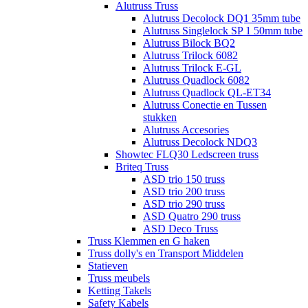
Alutruss Truss
Alutruss Decolock DQ1 35mm tube
Alutruss Singlelock SP 1 50mm tube
Alutruss Bilock BQ2
Alutruss Trilock 6082
Alutruss Trilock E-GL
Alutruss Quadlock 6082
Alutruss Quadlock QL-ET34
Alutruss Conectie en Tussen
stukken
Alutruss Accesories
Alutruss Decolock NDQ3
Showtec FLQ30 Ledscreen truss
Briteq Truss
ASD trio 150 truss
ASD trio 200 truss
ASD trio 290 truss
ASD Quatro 290 truss
ASD Deco Truss
Truss Klemmen en G haken
Truss dolly's en Transport Middelen
Statieven
Truss meubels
Ketting Takels
Safety Kabels