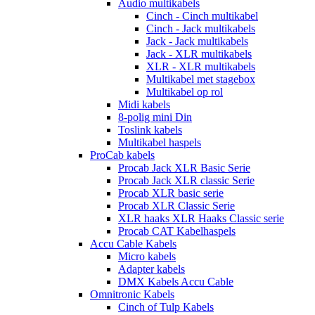
Audio multikabels
Cinch - Cinch multikabel
Cinch - Jack multikabels
Jack - Jack multikabels
Jack - XLR multikabels
XLR - XLR multikabels
Multikabel met stagebox
Multikabel op rol
Midi kabels
8-polig mini Din
Toslink kabels
Multikabel haspels
ProCab kabels
Procab Jack XLR Basic Serie
Procab Jack XLR classic Serie
Procab XLR basic serie
Procab XLR Classic Serie
XLR haaks XLR Haaks Classic serie
Procab CAT Kabelhaspels
Accu Cable Kabels
Micro kabels
Adapter kabels
DMX Kabels Accu Cable
Omnitronic Kabels
Cinch of Tulp Kabels