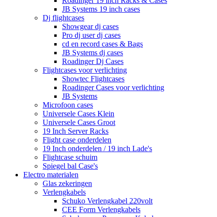
Roadinger 19 inch Racks & Cases
JB Systems 19 inch cases
Dj flightcases
Showgear dj cases
Pro dj user dj cases
cd en record cases & Bags
JB Systems dj cases
Roadinger Dj Cases
Flightcases voor verlichting
Showtec Flightcases
Roadinger Cases voor verlichting
JB Systems
Microfoon cases
Universele Cases Klein
Universele Cases Groot
19 Inch Server Racks
Flight case onderdelen
19 Inch onderdelen / 19 inch Lade's
Flightcase schuim
Spiegel bal Case's
Electro materialen
Glas zekeringen
Verlengkabels
Schuko Verlengkabel 220volt
CEE Form Verlengkabels