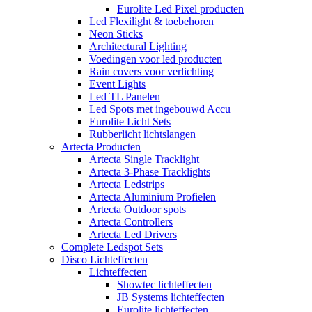
Eurolite Led Pixel producten
Led Flexilight & toebehoren
Neon Sticks
Architectural Lighting
Voedingen voor led producten
Rain covers voor verlichting
Event Lights
Led TL Panelen
Led Spots met ingebouwd Accu
Eurolite Licht Sets
Rubberlicht lichtslangen
Artecta Producten
Artecta Single Tracklight
Artecta 3-Phase Tracklights
Artecta Ledstrips
Artecta Aluminium Profielen
Artecta Outdoor spots
Artecta Controllers
Artecta Led Drivers
Complete Ledspot Sets
Disco Lichteffecten
Lichteffecten
Showtec lichteffecten
JB Systems lichteffecten
Eurolite lichteffecten