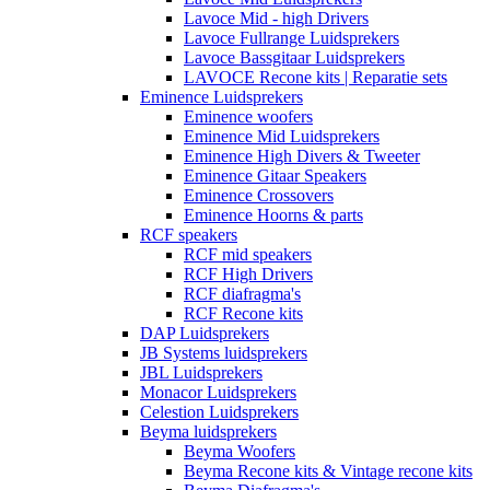
Lavoce Mid - high Drivers
Lavoce Fullrange Luidsprekers
Lavoce Bassgitaar Luidsprekers
LAVOCE Recone kits | Reparatie sets
Eminence Luidsprekers
Eminence woofers
Eminence Mid Luidsprekers
Eminence High Divers & Tweeter
Eminence Gitaar Speakers
Eminence Crossovers
Eminence Hoorns & parts
RCF speakers
RCF mid speakers
RCF High Drivers
RCF diafragma's
RCF Recone kits
DAP Luidsprekers
JB Systems luidsprekers
JBL Luidsprekers
Monacor Luidsprekers
Celestion Luidsprekers
Beyma luidsprekers
Beyma Woofers
Beyma Recone kits & Vintage recone kits