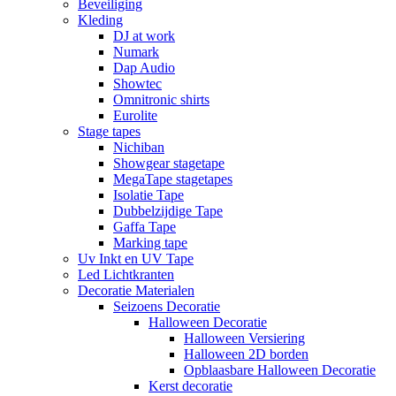
Beveiliging
Kleding
DJ at work
Numark
Dap Audio
Showtec
Omnitronic shirts
Eurolite
Stage tapes
Nichiban
Showgear stagetape
MegaTape stagetapes
Isolatie Tape
Dubbelzijdige Tape
Gaffa Tape
Marking tape
Uv Inkt en UV Tape
Led Lichtkranten
Decoratie Materialen
Seizoens Decoratie
Halloween Decoratie
Halloween Versiering
Halloween 2D borden
Opblaasbare Halloween Decoratie
Kerst decoratie