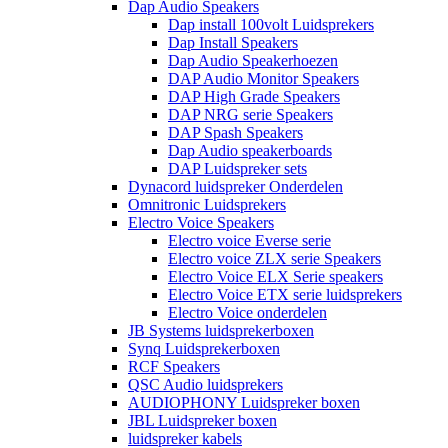
Dap Audio Speakers
Dap install 100volt Luidsprekers
Dap Install Speakers
Dap Audio Speakerhoezen
DAP Audio Monitor Speakers
DAP High Grade Speakers
DAP NRG serie Speakers
DAP Spash Speakers
Dap Audio speakerboards
DAP Luidspreker sets
Dynacord luidspreker Onderdelen
Omnitronic Luidsprekers
Electro Voice Speakers
Electro voice Everse serie
Electro voice ZLX serie Speakers
Electro Voice ELX Serie speakers
Electro Voice ETX serie luidsprekers
Electro Voice onderdelen
JB Systems luidsprekerboxen
Synq Luidsprekerboxen
RCF Speakers
QSC Audio luidsprekers
AUDIOPHONY Luidspreker boxen
JBL Luidspreker boxen
luidspreker kabels