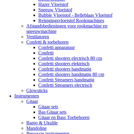
Hazer Vloeistof
Sneeuw Vloeistof
Bubble Vloeistof - Belleblaas Vloeistof
Reinigingsvloeistof Rookmachines
Afstandsbedieningen voor rookmachine en
sneeuwmachine
Ventilatoren
Confetti & toebehoren
Confetti apparatuur
Confetti
Confetti shooters electrisch 80 cm
Confetti shooters elektrisch
Confetti shooters handmatig
Confetti shooters handmatig 80 cm
Confetti Streamers handmatig
Confetti Streamers electrisch
Glowsticks
Instrumenten
Gitaar
Gitaar sets
Bas Gitaar sets
Gitaar en Bass Toebehoren
Banjo & Ukulile
Mandoline
Percussie instrumenten