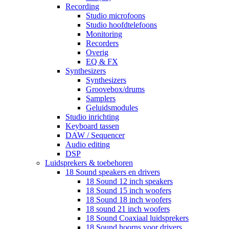
Recording
Studio microfoons
Studio hoofdtelefoons
Monitoring
Recorders
Overig
EQ & FX
Synthesizers
Synthesizers
Groovebox/drums
Samplers
Geluidsmodules
Studio inrichting
Keyboard tassen
DAW / Sequencer
Audio editing
DSP
Luidsprekers & toebehoren
18 Sound speakers en drivers
18 Sound 12 inch speakers
18 Sound 15 inch woofers
18 Sound 18 inch woofers
18 sound 21 inch woofers
18 Sound Coaxiaal luidsprekers
18 Sound hoorns voor drivers