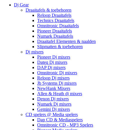
Dj Gear
Draaitafels & toebehoren
Reloop Draaitafels
Technics Draaitafels
Omnitronic Draaitafels
Pioneer Draaitafels
Numark Draaitafels
Draaitafel Elementen & naalden
Slipmatten & toebehoren
Dj mixers
Pioneer Dj mixers
Dateq Dj mixers
DAP Dj mixers
Omnitronic Dj mixers
Reloop Dj mixers
Jb Systems Dj mixers
NewHank Mixers
Allen & Heath dj mixers
Denon Dj mixers
Numark Dj mixers
Gemini Dj mixers
CD spelers @ Media spelers
Dap CD & Mediaspelers
Omnitronic CD - MP3 Spelers