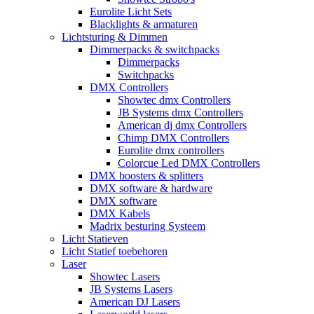
Eurolite Licht Sets
Blacklights & armaturen
Lichtsturing & Dimmen
Dimmerpacks & switchpacks
Dimmerpacks
Switchpacks
DMX Controllers
Showtec dmx Controllers
JB Systems dmx Controllers
American dj dmx Controllers
Chimp DMX Controllers
Eurolite dmx controllers
Colorcue Led DMX Controllers
DMX boosters & splitters
DMX software & hardware
DMX software
DMX Kabels
Madrix besturing Systeem
Licht Statieven
Licht Statief toebehoren
Laser
Showtec Lasers
JB Systems Lasers
American DJ Lasers