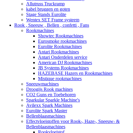
Allutruss Truckramp
kabel bruggen en goten
Stage Stands Eurolite
Wentex SET Frame systeem
Rook , Sneeuw , Bellen , confetti , Fans
Rookmachines
Showtec Rookmachines
Eurosmoke rookmachines
Eurolite Rookmachines
Antari Rookmachines
Antari Onderdelen service
American DJ Rookmachines
JB Systems Rookmachines
HAZEBASE Hazers en Rookmachines
Mistique rookmachines
Sneeuwmachines
Droogijs Rook machines
CO2 Guns en Toebehoren
Sparkular Sparkle Machine's
Avilexx Spark Machines
Eurolite Spark Master
Bellenblaasmachines
Effectvloeistoffen voor Rook-, Haze-, Sneeuw- &
Bellenblaasmachines
Rookvloeistof