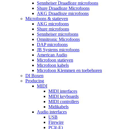
Sennheiser Draadloze microfoons
Shure Draadloze Microfoons
AKG Draadloze microfoons
Microfoons & statieven
AKG microfoons
Shure microfoons
Sennheiser microfoons
Omnitronic Microfoons
DAP microfoons
JB Systems microfoons
American Audio
Microfoon statieven
Microfoon kabels
Microfoon Klemmen en toebehoren
DI Boxen
Producing
MIDI
MIDI interfaces
MIDI keyboards
MIDI controllers
Midikabels
Audio interfaces
USB
Firewire
PCI(-E)