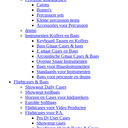
Cajons
Bongo's
Percussion sets
Kleine percussion items
Accessories voor Percussion
drums
Instrumenten Koffers en Bags
Keyboard Tassen en Koffers
Bass Gitaar Cases & bags
E gitaar Cases en Bags
Arcoustische Gitaar Cases & Bags
Overige Snaar Instrumenten
Bags voor BlaasInstrumenten
Standaards voor Instrumenten
Bags voor percussie en drums
Flightcases & Bags
Showgear Daily Cases
Showgear toolbags
Hoezen en Cases voor luidsprekers
Eurolite Softbags
Flightcases voor Video Producten
Flightcases voor P.A.
Pro Dj User Cases
Showgear cases