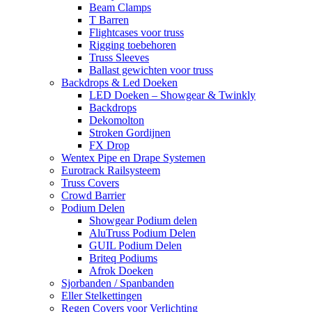
Beam Clamps
T Barren
Flightcases voor truss
Rigging toebehoren
Truss Sleeves
Ballast gewichten voor truss
Backdrops & Led Doeken
LED Doeken – Showgear & Twinkly
Backdrops
Dekomolton
Stroken Gordijnen
FX Drop
Wentex Pipe en Drape Systemen
Eurotrack Railsysteem
Truss Covers
Crowd Barrier
Podium Delen
Showgear Podium delen
AluTruss Podium Delen
GUIL Podium Delen
Briteq Podiums
Afrok Doeken
Sjorbanden / Spanbanden
Eller Stelkettingen
Regen Covers voor Verlichting