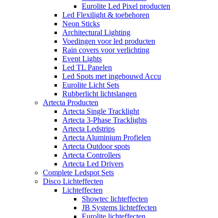
Eurolite Led Pixel producten
Led Flexilight & toebehoren
Neon Sticks
Architectural Lighting
Voedingen voor led producten
Rain covers voor verlichting
Event Lights
Led TL Panelen
Led Spots met ingebouwd Accu
Eurolite Licht Sets
Rubberlicht lichtslangen
Artecta Producten
Artecta Single Tracklight
Artecta 3-Phase Tracklights
Artecta Ledstrips
Artecta Aluminium Profielen
Artecta Outdoor spots
Artecta Controllers
Artecta Led Drivers
Complete Ledspot Sets
Disco Lichteffecten
Lichteffecten
Showtec lichteffecten
JB Systems lichteffecten
Eurolite lichteffecten