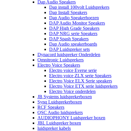
Dap Audio Speakers
Dap install 100volt Luidsprekers
Dap Install Speakers
Dap Audio Speakerhoezen
DAP Audio Monitor Speakers
DAP High Grade Speakers
DAP NRG serie Speakers
DAP Spash Speakers
Dap Audio speakerboards
DAP Luidspreker sets
Dynacord luidspreker Onderdelen
Omnitronic Luidsprekers
Electro Voice Speakers
Electro voice Everse serie
Electro voice ZLX serie Speakers
Electro Voice ELX Serie speakers
Electro Voice ETX serie luidsprekers
Electro Voice onderdelen
JB Systems luidsprekerboxen
Synq Luidsprekerboxen
RCF Speakers
QSC Audio luidsprekers
AUDIOPHONY Luidspreker boxen
JBL Luidspreker boxen
luidspreker kabels