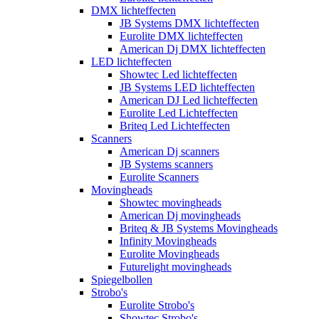
DMX lichteffecten
JB Systems DMX lichteffecten
Eurolite DMX lichteffecten
American Dj DMX lichteffecten
LED lichteffecten
Showtec Led lichteffecten
JB Systems LED lichteffecten
American DJ Led lichteffecten
Eurolite Led Lichteffecten
Briteq Led Lichteffecten
Scanners
American Dj scanners
JB Systems scanners
Eurolite Scanners
Movingheads
Showtec movingheads
American Dj movingheads
Briteq & JB Systems Movingheads
Infinity Movingheads
Eurolite Movingheads
Futurelight movingheads
Spiegelbollen
Strobo's
Eurolite Strobo's
Showtec Strobo's