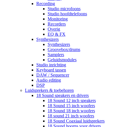
Recording
Studio microfoons
Studio hoofdtelefoons
Monitoring
Recorders
Overig
EQ & FX
Synthesizers
Synthesizers
Groovebox/drums
Samplers
Geluidsmodules
Studio inrichting
Keyboard tassen
DAW / Sequencer
Audio editing
DSP
Luidsprekers & toebehoren
18 Sound speakers en drivers
18 Sound 12 inch speakers
18 Sound 15 inch woofers
18 Sound 18 inch woofers
18 sound 21 inch woofers
18 Sound Coaxiaal luidsprekers
18 Sound hoorns voor drivers