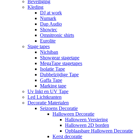
Beveiliging
Kleding
DJ at work
Numark
Dap Audio
Showtec
Omnitronic shirts
Eurolite
Stage tapes
Nichiban
Showgear stagetape
MegaTape stagetapes
Isolatie Tape
Dubbelzijdige Tape
Gaffa Tape
Marking tape
Uv Inkt en UV Tape
Led Lichtkranten
Decoratie Materialen
Seizoens Decoratie
Halloween Decoratie
Halloween Versiering
Halloween 2D borden
Opblaasbare Halloween Decoratie
Kerst decoratie