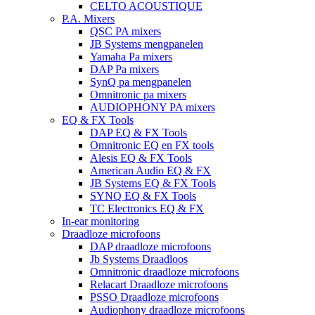
CELTO ACOUSTIQUE
P.A. Mixers
QSC PA mixers
JB Systems mengpanelen
Yamaha Pa mixers
DAP Pa mixers
SynQ pa mengpanelen
Omnitronic pa mixers
AUDIOPHONY PA mixers
EQ & FX Tools
DAP EQ & FX Tools
Omnitronic EQ en FX tools
Alesis EQ & FX Tools
American Audio EQ & FX
JB Systems EQ & FX Tools
SYNQ EQ & FX Tools
TC Electronics EQ & FX
In-ear monitoring
Draadloze microfoons
DAP draadloze microfoons
Jb Systems Draadloos
Omnitronic draadloze microfoons
Relacart Draadloze microfoons
PSSO Draadloze microfoons
Audiophony draadloze microfoons