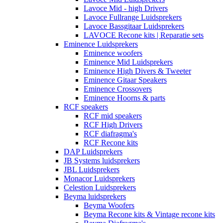
Lavoce Mid - high Drivers
Lavoce Fullrange Luidsprekers
Lavoce Bassgitaar Luidsprekers
LAVOCE Recone kits | Reparatie sets
Eminence Luidsprekers
Eminence woofers
Eminence Mid Luidsprekers
Eminence High Divers & Tweeter
Eminence Gitaar Speakers
Eminence Crossovers
Eminence Hoorns & parts
RCF speakers
RCF mid speakers
RCF High Drivers
RCF diafragma's
RCF Recone kits
DAP Luidsprekers
JB Systems luidsprekers
JBL Luidsprekers
Monacor Luidsprekers
Celestion Luidsprekers
Beyma luidsprekers
Beyma Woofers
Beyma Recone kits & Vintage recone kits