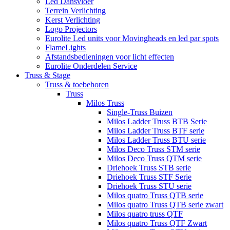
Led Dansvloer
Terrein Verlichting
Kerst Verlichting
Logo Projectors
Eurolite Led units voor Movingheads en led par spots
FlameLights
Afstandsbedieningen voor licht effecten
Eurolite Onderdelen Service
Truss & Stage
Truss & toebehoren
Truss
Milos Truss
Single-Truss Buizen
Milos Ladder Truss BTB Serie
Milos Ladder Truss BTF serie
Milos Ladder Truss BTU serie
Milos Deco Truss STM serie
Milos Deco Truss QTM serie
Driehoek Truss STB serie
Driehoek Truss STF Serie
Driehoek Truss STU serie
Milos quatro Truss QTB serie
Milos quatro Truss QTB serie zwart
Milos quatro truss QTF
Milos quatro Truss QTF Zwart