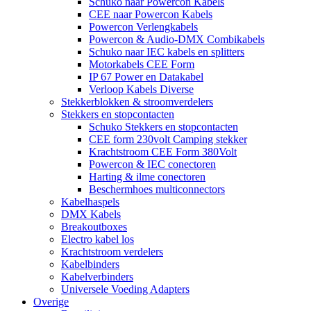
Schuko naar Powercon Kabels
CEE naar Powercon Kabels
Powercon Verlengkabels
Powercon & Audio-DMX Combikabels
Schuko naar IEC kabels en splitters
Motorkabels CEE Form
IP 67 Power en Datakabel
Verloop Kabels Diverse
Stekkerblokken & stroomverdelers
Stekkers en stopcontacten
Schuko Stekkers en stopcontacten
CEE form 230volt Camping stekker
Krachtstroom CEE Form 380Volt
Powercon & IEC conectoren
Harting & ilme conectoren
Beschermhoes multiconnectors
Kabelhaspels
DMX Kabels
Breakoutboxes
Electro kabel los
Krachtstroom verdelers
Kabelbinders
Kabelverbinders
Universele Voeding Adapters
Overige