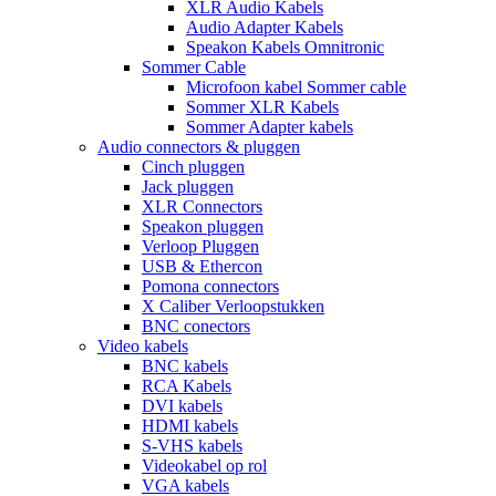
XLR Audio Kabels
Audio Adapter Kabels
Speakon Kabels Omnitronic
Sommer Cable
Microfoon kabel Sommer cable
Sommer XLR Kabels
Sommer Adapter kabels
Audio connectors & pluggen
Cinch pluggen
Jack pluggen
XLR Connectors
Speakon pluggen
Verloop Pluggen
USB & Ethercon
Pomona connectors
X Caliber Verloopstukken
BNC conectors
Video kabels
BNC kabels
RCA Kabels
DVI kabels
HDMI kabels
S-VHS kabels
Videokabel op rol
VGA kabels