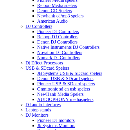
Pioneer Media spelers
Reloop Media spelers
Denon CD Spelers
Newhank cd/mp3 spelers
American Audio
DJ Controllers
Pioneer DJ Controllers
Reloop DJ Controllers
Denon DJ Controllers
Native Instruments DJ Controllers
Novation DJ Controllers
Numark DJ Controllers
Dj Effect Processors
USB & SDcard Spelers
JB Systems USB & SDcard spelers
Denon USB & SDcard spelers
Pioneer USB & SDcard spelers
Omnitronic sd en usb spelers
NewHank Media Spelers
AUDIOPHONY mediaspelers
DJ audio interfaces
Laptop stands
DJ Monitors
Pioneer DJ monitors
Jb Systems Monitors