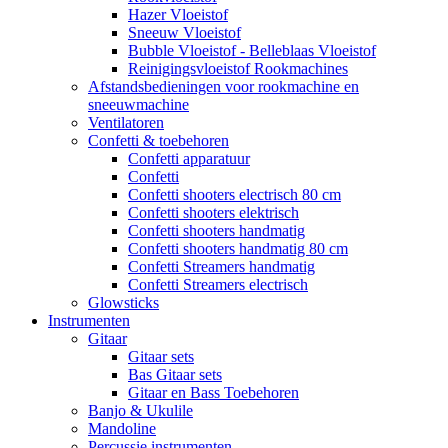
Hazer Vloeistof
Sneeuw Vloeistof
Bubble Vloeistof - Belleblaas Vloeistof
Reinigingsvloeistof Rookmachines
Afstandsbedieningen voor rookmachine en
sneeuwmachine
Ventilatoren
Confetti & toebehoren
Confetti apparatuur
Confetti
Confetti shooters electrisch 80 cm
Confetti shooters elektrisch
Confetti shooters handmatig
Confetti shooters handmatig 80 cm
Confetti Streamers handmatig
Confetti Streamers electrisch
Glowsticks
Instrumenten
Gitaar
Gitaar sets
Bas Gitaar sets
Gitaar en Bass Toebehoren
Banjo & Ukulile
Mandoline
Percussie instrumenten