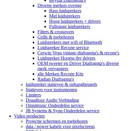
Beyma Diafragma's
Diverse merken overige
Bass luidsprekers
Mid luidsprekers
Hoog luidsprekers + drivers
Fullrange luidsprekers
Filters & crossovers
Grills & toebehoren
Luidsprekers met wifi of Bluetooth
Luidspreker Recone service
Cerwin Vega vintage diafragma's & recone's
Luidspreker Hoorns tbv drivers
OEM tweeter en Driver Diafragma's diverse
merk vervangers
alle Merken Recone Kits
Radian Diafragma's
luidspreker statieven & ophangbeugels
Statieven voor instrumenten
Limiters
Draadloze Audio Verbinding
Omnitronic Onderdelen service
JB Systems & Synq Onderdelen service
Video producten
Projectie schermen en toebehoren
data / power kabels voor pixelscreens