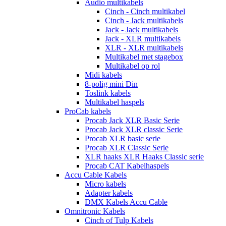
Audio multikabels
Cinch - Cinch multikabel
Cinch - Jack multikabels
Jack - Jack multikabels
Jack - XLR multikabels
XLR - XLR multikabels
Multikabel met stagebox
Multikabel op rol
Midi kabels
8-polig mini Din
Toslink kabels
Multikabel haspels
ProCab kabels
Procab Jack XLR Basic Serie
Procab Jack XLR classic Serie
Procab XLR basic serie
Procab XLR Classic Serie
XLR haaks XLR Haaks Classic serie
Procab CAT Kabelhaspels
Accu Cable Kabels
Micro kabels
Adapter kabels
DMX Kabels Accu Cable
Omnitronic Kabels
Cinch of Tulp Kabels