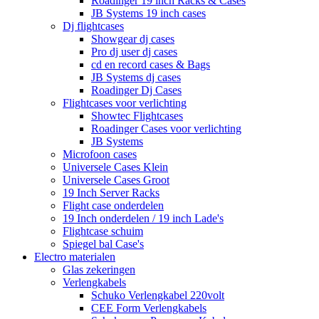
Roadinger 19 inch Racks & Cases
JB Systems 19 inch cases
Dj flightcases
Showgear dj cases
Pro dj user dj cases
cd en record cases & Bags
JB Systems dj cases
Roadinger Dj Cases
Flightcases voor verlichting
Showtec Flightcases
Roadinger Cases voor verlichting
JB Systems
Microfoon cases
Universele Cases Klein
Universele Cases Groot
19 Inch Server Racks
Flight case onderdelen
19 Inch onderdelen / 19 inch Lade's
Flightcase schuim
Spiegel bal Case's
Electro materialen
Glas zekeringen
Verlengkabels
Schuko Verlengkabel 220volt
CEE Form Verlengkabels