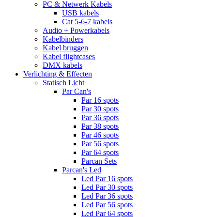
PC & Netwerk Kabels
USB kabels
Cat 5-6-7 kabels
Audio + Powerkabels
Kabelbinders
Kabel bruggen
Kabel flightcases
DMX kabels
Verlichting & Effecten
Statisch Licht
Par Can's
Par 16 spots
Par 30 spots
Par 36 spots
Par 38 spots
Par 46 spots
Par 56 spots
Par 64 spots
Parcan Sets
Parcan's Led
Led Par 16 spots
Led Par 30 spots
Led Par 36 spots
Led Par 56 spots
Led Par 64 spots