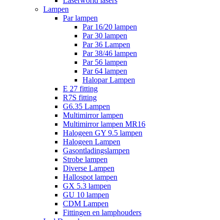
Laserworld lasers
Lampen
Par lampen
Par 16/20 lampen
Par 30 lampen
Par 36 Lampen
Par 38/46 lampen
Par 56 lampen
Par 64 lampen
Halopar Lampen
E 27 fitting
R7S fitting
G6.35 Lampen
Multimirror lampen
Multimirror lampen MR16
Halogeen GY 9.5 lampen
Halogeen Lampen
Gasontladingslampen
Strobe lampen
Diverse Lampen
Hallospot lampen
GX 5.3 lampen
GU 10 lampen
CDM Lampen
Fittingen en lamphouders