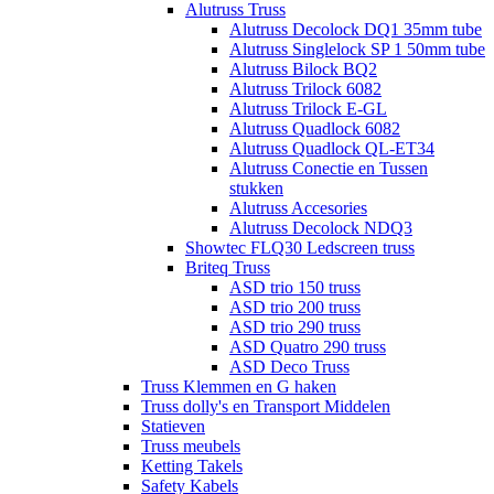
Alutruss Truss
Alutruss Decolock DQ1 35mm tube
Alutruss Singlelock SP 1 50mm tube
Alutruss Bilock BQ2
Alutruss Trilock 6082
Alutruss Trilock E-GL
Alutruss Quadlock 6082
Alutruss Quadlock QL-ET34
Alutruss Conectie en Tussen
stukken
Alutruss Accesories
Alutruss Decolock NDQ3
Showtec FLQ30 Ledscreen truss
Briteq Truss
ASD trio 150 truss
ASD trio 200 truss
ASD trio 290 truss
ASD Quatro 290 truss
ASD Deco Truss
Truss Klemmen en G haken
Truss dolly's en Transport Middelen
Statieven
Truss meubels
Ketting Takels
Safety Kabels