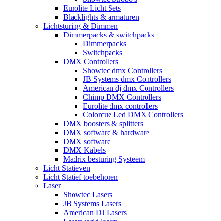
Eurolite Licht Sets
Blacklights & armaturen
Lichtsturing & Dimmen
Dimmerpacks & switchpacks
Dimmerpacks
Switchpacks
DMX Controllers
Showtec dmx Controllers
JB Systems dmx Controllers
American dj dmx Controllers
Chimp DMX Controllers
Eurolite dmx controllers
Colorcue Led DMX Controllers
DMX boosters & splitters
DMX software & hardware
DMX software
DMX Kabels
Madrix besturing Systeem
Licht Statieven
Licht Statief toebehoren
Laser
Showtec Lasers
JB Systems Lasers
American DJ Lasers