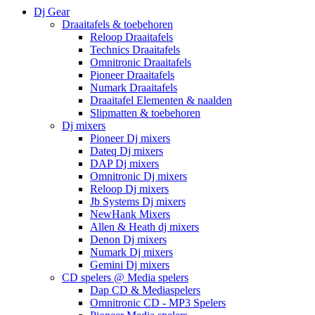
Dj Gear
Draaitafels & toebehoren
Reloop Draaitafels
Technics Draaitafels
Omnitronic Draaitafels
Pioneer Draaitafels
Numark Draaitafels
Draaitafel Elementen & naalden
Slipmatten & toebehoren
Dj mixers
Pioneer Dj mixers
Dateq Dj mixers
DAP Dj mixers
Omnitronic Dj mixers
Reloop Dj mixers
Jb Systems Dj mixers
NewHank Mixers
Allen & Heath dj mixers
Denon Dj mixers
Numark Dj mixers
Gemini Dj mixers
CD spelers @ Media spelers
Dap CD & Mediaspelers
Omnitronic CD - MP3 Spelers