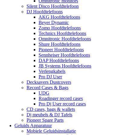
Omnitronic monitors
Silent Disco Hoofdtelefoon
DJ Hoofdtelefoons
AKG Hoofdtelefoons
Beyer Dynamic
Zomo Hoofdtelefoons
Technics Hoofdtelefoons
Omnitronic Hoofdtelefoons
Shure Hoofdtelefoons
Pioneer Hoofdtelefoons
Sennheiser Hoofdtelefoons
DAP Hoofdtelefoons
JB Systems Hoofdtelefoons
Verlengkabels
Pro DJ User
Decksavers Dustcovers
Record Cases & Bags
UDG
Roadinger record cases
Pro Dj User record cases
CD cases, bags & wallets
Dj meubels & DJ Tafels
Pioneer Spare Parts
Geluids Apparatuur
Mobiele Geluidsinstallatie