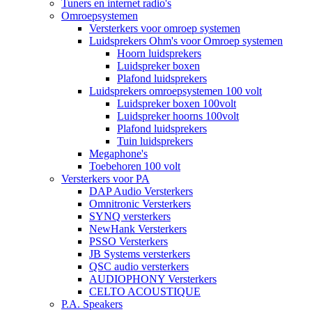
Tuners en internet radio's
Omroepsystemen
Versterkers voor omroep systemen
Luidsprekers Ohm's voor Omroep systemen
Hoorn luidsprekers
Luidspreker boxen
Plafond luidsprekers
Luidsprekers omroepsystemen 100 volt
Luidspreker boxen 100volt
Luidspreker hoorns 100volt
Plafond luidsprekers
Tuin luidsprekers
Megaphone's
Toebehoren 100 volt
Versterkers voor PA
DAP Audio Versterkers
Omnitronic Versterkers
SYNQ versterkers
NewHank Versterkers
PSSO Versterkers
JB Systems versterkers
QSC audio versterkers
AUDIOPHONY Versterkers
CELTO ACOUSTIQUE
P.A. Speakers