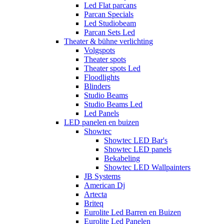
Led Flat parcans
Parcan Specials
Led Studiobeam
Parcan Sets Led
Theater & bühne verlichting
Volgspots
Theater spots
Theater spots Led
Floodlights
Blinders
Studio Beams
Studio Beams Led
Led Panels
LED panelen en buizen
Showtec
Showtec LED Bar's
Showtec LED panels
Bekabeling
Showtec LED Wallpainters
JB Systems
American Dj
Artecta
Briteq
Eurolite Led Barren en Buizen
Eurolite Led Panelen