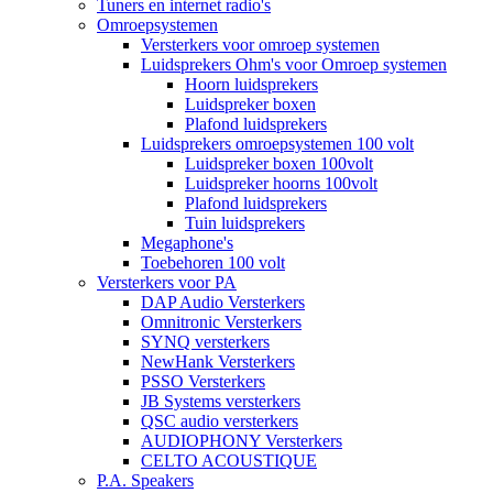
Tuners en internet radio's
Omroepsystemen
Versterkers voor omroep systemen
Luidsprekers Ohm's voor Omroep systemen
Hoorn luidsprekers
Luidspreker boxen
Plafond luidsprekers
Luidsprekers omroepsystemen 100 volt
Luidspreker boxen 100volt
Luidspreker hoorns 100volt
Plafond luidsprekers
Tuin luidsprekers
Megaphone's
Toebehoren 100 volt
Versterkers voor PA
DAP Audio Versterkers
Omnitronic Versterkers
SYNQ versterkers
NewHank Versterkers
PSSO Versterkers
JB Systems versterkers
QSC audio versterkers
AUDIOPHONY Versterkers
CELTO ACOUSTIQUE
P.A. Speakers