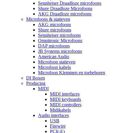
Sennheiser Draadloze microfoons
Shure Draadloze Microfoons
AKG Draadloze microfoons
Microfoons & statieven
AKG microfoons
Shure microfoons
Sennheiser microfoons
Omnitronic Microfoons
DAP microfoons
JB Systems microfoons
American Audio
Microfoon statieven
Microfoon kabels
Microfoon Klemmen en toebehoren
DI Boxen
Producing
MIDI
MIDI interfaces
MIDI keyboards
MIDI controllers
Midikabels
Audio interfaces
USB
Firewire
PCI(-E)