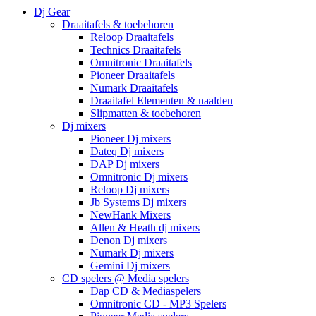
Dj Gear
Draaitafels & toebehoren
Reloop Draaitafels
Technics Draaitafels
Omnitronic Draaitafels
Pioneer Draaitafels
Numark Draaitafels
Draaitafel Elementen & naalden
Slipmatten & toebehoren
Dj mixers
Pioneer Dj mixers
Dateq Dj mixers
DAP Dj mixers
Omnitronic Dj mixers
Reloop Dj mixers
Jb Systems Dj mixers
NewHank Mixers
Allen & Heath dj mixers
Denon Dj mixers
Numark Dj mixers
Gemini Dj mixers
CD spelers @ Media spelers
Dap CD & Mediaspelers
Omnitronic CD - MP3 Spelers