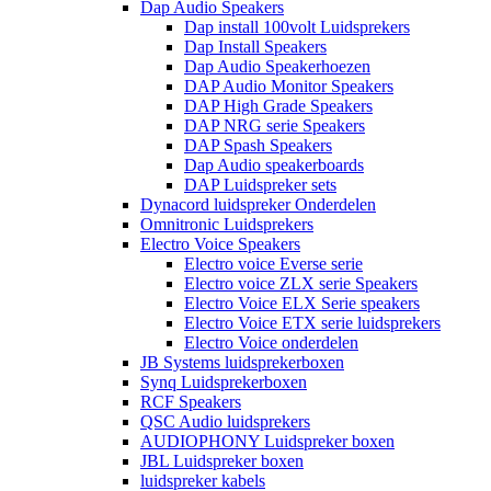
Dap Audio Speakers
Dap install 100volt Luidsprekers
Dap Install Speakers
Dap Audio Speakerhoezen
DAP Audio Monitor Speakers
DAP High Grade Speakers
DAP NRG serie Speakers
DAP Spash Speakers
Dap Audio speakerboards
DAP Luidspreker sets
Dynacord luidspreker Onderdelen
Omnitronic Luidsprekers
Electro Voice Speakers
Electro voice Everse serie
Electro voice ZLX serie Speakers
Electro Voice ELX Serie speakers
Electro Voice ETX serie luidsprekers
Electro Voice onderdelen
JB Systems luidsprekerboxen
Synq Luidsprekerboxen
RCF Speakers
QSC Audio luidsprekers
AUDIOPHONY Luidspreker boxen
JBL Luidspreker boxen
luidspreker kabels