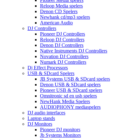
Pioneer Media spelers
Reloop Media spelers
Denon CD Spelers
Newhank cd/mp3 spelers
American Audio
DJ Controllers
Pioneer DJ Controllers
Reloop DJ Controllers
Denon DJ Controllers
Native Instruments DJ Controllers
Novation DJ Controllers
Numark DJ Controllers
Dj Effect Processors
USB & SDcard Spelers
JB Systems USB & SDcard spelers
Denon USB & SDcard spelers
Pioneer USB & SDcard spelers
Omnitronic sd en usb spelers
NewHank Media Spelers
AUDIOPHONY mediaspelers
DJ audio interfaces
Laptop stands
DJ Monitors
Pioneer DJ monitors
Jb Systems Monitors