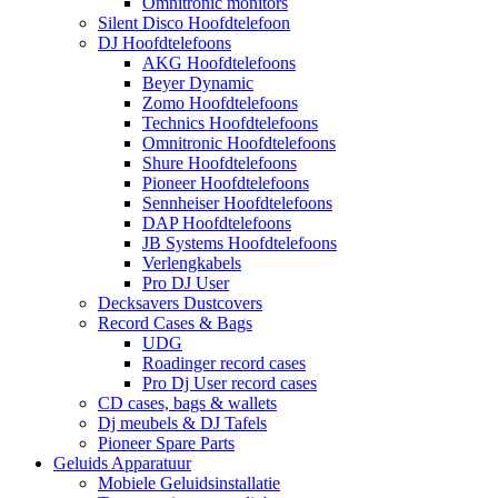
Omnitronic monitors
Silent Disco Hoofdtelefoon
DJ Hoofdtelefoons
AKG Hoofdtelefoons
Beyer Dynamic
Zomo Hoofdtelefoons
Technics Hoofdtelefoons
Omnitronic Hoofdtelefoons
Shure Hoofdtelefoons
Pioneer Hoofdtelefoons
Sennheiser Hoofdtelefoons
DAP Hoofdtelefoons
JB Systems Hoofdtelefoons
Verlengkabels
Pro DJ User
Decksavers Dustcovers
Record Cases & Bags
UDG
Roadinger record cases
Pro Dj User record cases
CD cases, bags & wallets
Dj meubels & DJ Tafels
Pioneer Spare Parts
Geluids Apparatuur
Mobiele Geluidsinstallatie