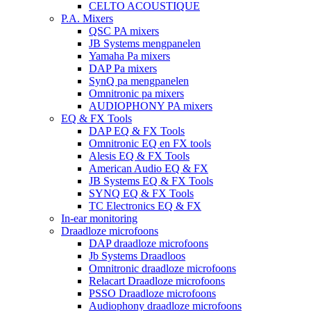
CELTO ACOUSTIQUE
P.A. Mixers
QSC PA mixers
JB Systems mengpanelen
Yamaha Pa mixers
DAP Pa mixers
SynQ pa mengpanelen
Omnitronic pa mixers
AUDIOPHONY PA mixers
EQ & FX Tools
DAP EQ & FX Tools
Omnitronic EQ en FX tools
Alesis EQ & FX Tools
American Audio EQ & FX
JB Systems EQ & FX Tools
SYNQ EQ & FX Tools
TC Electronics EQ & FX
In-ear monitoring
Draadloze microfoons
DAP draadloze microfoons
Jb Systems Draadloos
Omnitronic draadloze microfoons
Relacart Draadloze microfoons
PSSO Draadloze microfoons
Audiophony draadloze microfoons