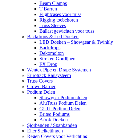
Beam Clamps
T Barren
Flightcases voor truss
Rigging toebehoren
Truss Sleeves
Ballast gewichten voor truss
Backdrops & Led Doeken
LED Doeken – Showgear & Twinkly
Backdrops
Dekomolton
Stroken Gordijnen
FX Drop
Wentex Pipe en Drape Systemen
Eurotrack Railsysteem
Truss Covers
Crowd Barrier
Podium Delen
Showgear Podium delen
AluTruss Podium Delen
GUIL Podium Delen
Briteq Podiums
Afrok Doeken
Sjorbanden / Spanbanden
Eller Stelkettingen
Regen Covers voor Verlichting