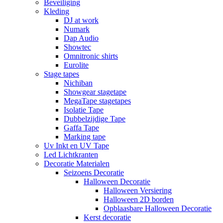
Beveiliging
Kleding
DJ at work
Numark
Dap Audio
Showtec
Omnitronic shirts
Eurolite
Stage tapes
Nichiban
Showgear stagetape
MegaTape stagetapes
Isolatie Tape
Dubbelzijdige Tape
Gaffa Tape
Marking tape
Uv Inkt en UV Tape
Led Lichtkranten
Decoratie Materialen
Seizoens Decoratie
Halloween Decoratie
Halloween Versiering
Halloween 2D borden
Opblaasbare Halloween Decoratie
Kerst decoratie