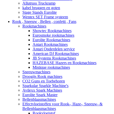
Allutruss Truckramp
kabel bruggen en goten
Stage Stands Eurolite
Wentex SET Frame systeem
Rook , Sneeuw , Bellen , confetti , Fans
Rookmachines
Showtec Rookmachines
Eurosmoke rookmachines
Eurolite Rookmachines
Antari Rookmachines
Antari Onderdelen service
American DJ Rookmachines
JB Systems Rookmachines
HAZEBASE Hazers en Rookmachines
Mistique rookmachines
Sneeuwmachines
Droogijs Rook machines
CO2 Guns en Toebehoren
Sparkular Sparkle Machine's
Avilexx Spark Machines
Eurolite Spark Master
Bellenblaasmachines
Effectvloeistoffen voor Rook-, Haze-, Sneeuw- &
Bellenblaasmachines
Rookvloeistof