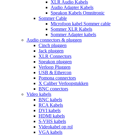
XLR Audio Kabels
Audio Adapter Kabels
Speakon Kabels Omnitronic
Sommer Cable
Microfoon kabel Sommer cable
Sommer XLR Kabels
Sommer Adapter kabels
Audio connectors & pluggen
Cinch pluggen
Jack pluggen
XLR Connectors
Speakon pluggen
Verloop Pluggen
USB & Ethercon
Pomona connectors
X Caliber Verloopstukken
BNC conectors
Video kabels
BNC kabels
RCA Kabels
DVI kabels
HDMI kabels
S-VHS kabels
Videokabel op rol
VGA kabels