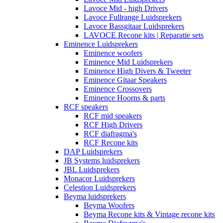
Lavoce Mid - high Drivers
Lavoce Fullrange Luidsprekers
Lavoce Bassgitaar Luidsprekers
LAVOCE Recone kits | Reparatie sets
Eminence Luidsprekers
Eminence woofers
Eminence Mid Luidsprekers
Eminence High Divers & Tweeter
Eminence Gitaar Speakers
Eminence Crossovers
Eminence Hoorns & parts
RCF speakers
RCF mid speakers
RCF High Drivers
RCF diafragma's
RCF Recone kits
DAP Luidsprekers
JB Systems luidsprekers
JBL Luidsprekers
Monacor Luidsprekers
Celestion Luidsprekers
Beyma luidsprekers
Beyma Woofers
Beyma Recone kits & Vintage recone kits