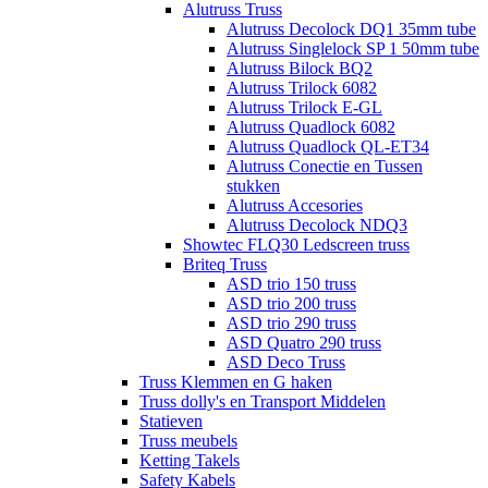
Alutruss Truss
Alutruss Decolock DQ1 35mm tube
Alutruss Singlelock SP 1 50mm tube
Alutruss Bilock BQ2
Alutruss Trilock 6082
Alutruss Trilock E-GL
Alutruss Quadlock 6082
Alutruss Quadlock QL-ET34
Alutruss Conectie en Tussen
stukken
Alutruss Accesories
Alutruss Decolock NDQ3
Showtec FLQ30 Ledscreen truss
Briteq Truss
ASD trio 150 truss
ASD trio 200 truss
ASD trio 290 truss
ASD Quatro 290 truss
ASD Deco Truss
Truss Klemmen en G haken
Truss dolly's en Transport Middelen
Statieven
Truss meubels
Ketting Takels
Safety Kabels