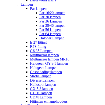
Laserworld lasers
Lampen
Par lampen
Par 16/20 lampen
Par 30 lampen
Par 36 Lampen
Par 38/46 lampen
Par 56 lampen
Par 64 lampen
Halopar Lampen
E 27 fitting
R7S fitting
G6.35 Lampen
Multimirror lampen
Multimirror lampen MR16
Halogeen GY 9.5 lampen
Halogeen Lampen
Gasontladingslampen
Strobe lampen
Diverse Lampen
Hallospot lampen
GX 5.3 lampen
GU 10 lampen
CDM Lampen
Fittingen en lamphouders