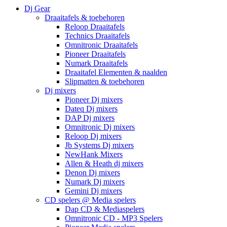
Dj Gear
Draaitafels & toebehoren
Reloop Draaitafels
Technics Draaitafels
Omnitronic Draaitafels
Pioneer Draaitafels
Numark Draaitafels
Draaitafel Elementen & naalden
Slipmatten & toebehoren
Dj mixers
Pioneer Dj mixers
Dateq Dj mixers
DAP Dj mixers
Omnitronic Dj mixers
Reloop Dj mixers
Jb Systems Dj mixers
NewHank Mixers
Allen & Heath dj mixers
Denon Dj mixers
Numark Dj mixers
Gemini Dj mixers
CD spelers @ Media spelers
Dap CD & Mediaspelers
Omnitronic CD - MP3 Spelers