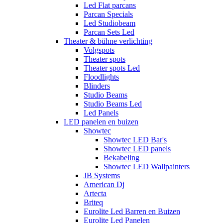
Led Flat parcans
Parcan Specials
Led Studiobeam
Parcan Sets Led
Theater & bühne verlichting
Volgspots
Theater spots
Theater spots Led
Floodlights
Blinders
Studio Beams
Studio Beams Led
Led Panels
LED panelen en buizen
Showtec
Showtec LED Bar's
Showtec LED panels
Bekabeling
Showtec LED Wallpainters
JB Systems
American Dj
Artecta
Briteq
Eurolite Led Barren en Buizen
Eurolite Led Panelen