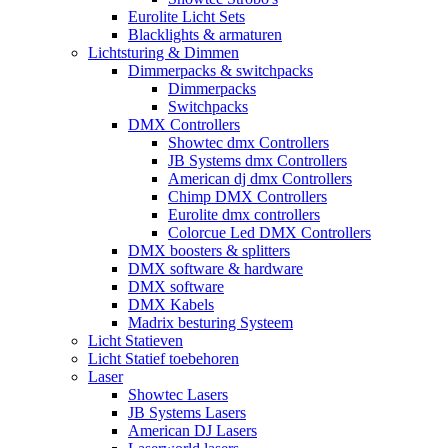
Eurolite Licht Sets
Blacklights & armaturen
Lichtsturing & Dimmen
Dimmerpacks & switchpacks
Dimmerpacks
Switchpacks
DMX Controllers
Showtec dmx Controllers
JB Systems dmx Controllers
American dj dmx Controllers
Chimp DMX Controllers
Eurolite dmx controllers
Colorcue Led DMX Controllers
DMX boosters & splitters
DMX software & hardware
DMX software
DMX Kabels
Madrix besturing Systeem
Licht Statieven
Licht Statief toebehoren
Laser
Showtec Lasers
JB Systems Lasers
American DJ Lasers