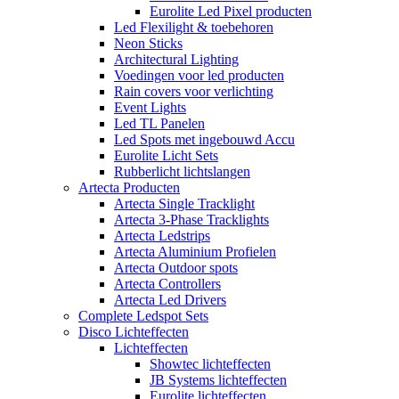
Eurolite Led Pixel producten
Led Flexilight & toebehoren
Neon Sticks
Architectural Lighting
Voedingen voor led producten
Rain covers voor verlichting
Event Lights
Led TL Panelen
Led Spots met ingebouwd Accu
Eurolite Licht Sets
Rubberlicht lichtslangen
Artecta Producten
Artecta Single Tracklight
Artecta 3-Phase Tracklights
Artecta Ledstrips
Artecta Aluminium Profielen
Artecta Outdoor spots
Artecta Controllers
Artecta Led Drivers
Complete Ledspot Sets
Disco Lichteffecten
Lichteffecten
Showtec lichteffecten
JB Systems lichteffecten
Eurolite lichteffecten