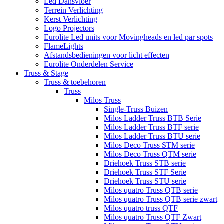
Led Dansvloer
Terrein Verlichting
Kerst Verlichting
Logo Projectors
Eurolite Led units voor Movingheads en led par spots
FlameLights
Afstandsbedieningen voor licht effecten
Eurolite Onderdelen Service
Truss & Stage
Truss & toebehoren
Truss
Milos Truss
Single-Truss Buizen
Milos Ladder Truss BTB Serie
Milos Ladder Truss BTF serie
Milos Ladder Truss BTU serie
Milos Deco Truss STM serie
Milos Deco Truss QTM serie
Driehoek Truss STB serie
Driehoek Truss STF Serie
Driehoek Truss STU serie
Milos quatro Truss QTB serie
Milos quatro Truss QTB serie zwart
Milos quatro truss QTF
Milos quatro Truss QTF Zwart