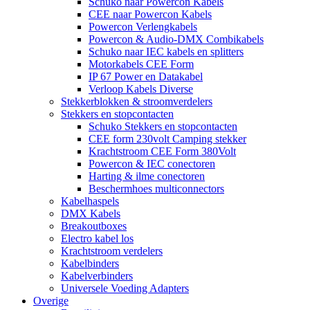
Schuko naar Powercon Kabels
CEE naar Powercon Kabels
Powercon Verlengkabels
Powercon & Audio-DMX Combikabels
Schuko naar IEC kabels en splitters
Motorkabels CEE Form
IP 67 Power en Datakabel
Verloop Kabels Diverse
Stekkerblokken & stroomverdelers
Stekkers en stopcontacten
Schuko Stekkers en stopcontacten
CEE form 230volt Camping stekker
Krachtstroom CEE Form 380Volt
Powercon & IEC conectoren
Harting & ilme conectoren
Beschermhoes multiconnectors
Kabelhaspels
DMX Kabels
Breakoutboxes
Electro kabel los
Krachtstroom verdelers
Kabelbinders
Kabelverbinders
Universele Voeding Adapters
Overige