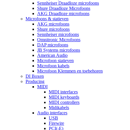
Sennheiser Draadloze microfoons
Shure Draadloze Microfoons
AKG Draadloze microfoons
Microfoons & statieven
AKG microfoons
Shure microfoons
Sennheiser microfoons
Omnitronic Microfoons
DAP microfoons
JB Systems microfoons
American Audio
Microfoon statieven
Microfoon kabels
Microfoon Klemmen en toebehoren
DI Boxen
Producing
MIDI
MIDI interfaces
MIDI keyboards
MIDI controllers
Midikabels
Audio interfaces
USB
Firewire
PCI(-E)