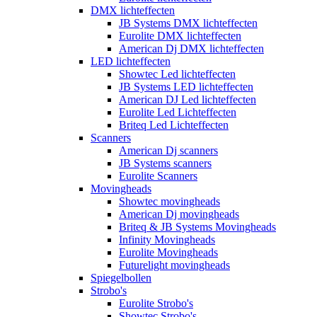
DMX lichteffecten
JB Systems DMX lichteffecten
Eurolite DMX lichteffecten
American Dj DMX lichteffecten
LED lichteffecten
Showtec Led lichteffecten
JB Systems LED lichteffecten
American DJ Led lichteffecten
Eurolite Led Lichteffecten
Briteq Led Lichteffecten
Scanners
American Dj scanners
JB Systems scanners
Eurolite Scanners
Movingheads
Showtec movingheads
American Dj movingheads
Briteq & JB Systems Movingheads
Infinity Movingheads
Eurolite Movingheads
Futurelight movingheads
Spiegelbollen
Strobo's
Eurolite Strobo's
Showtec Strobo's