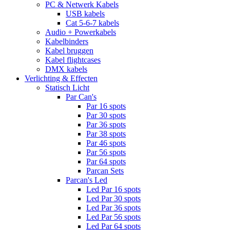
PC & Netwerk Kabels
USB kabels
Cat 5-6-7 kabels
Audio + Powerkabels
Kabelbinders
Kabel bruggen
Kabel flightcases
DMX kabels
Verlichting & Effecten
Statisch Licht
Par Can's
Par 16 spots
Par 30 spots
Par 36 spots
Par 38 spots
Par 46 spots
Par 56 spots
Par 64 spots
Parcan Sets
Parcan's Led
Led Par 16 spots
Led Par 30 spots
Led Par 36 spots
Led Par 56 spots
Led Par 64 spots