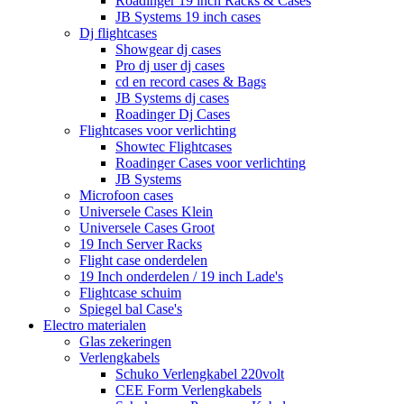
Roadinger 19 inch Racks & Cases
JB Systems 19 inch cases
Dj flightcases
Showgear dj cases
Pro dj user dj cases
cd en record cases & Bags
JB Systems dj cases
Roadinger Dj Cases
Flightcases voor verlichting
Showtec Flightcases
Roadinger Cases voor verlichting
JB Systems
Microfoon cases
Universele Cases Klein
Universele Cases Groot
19 Inch Server Racks
Flight case onderdelen
19 Inch onderdelen / 19 inch Lade's
Flightcase schuim
Spiegel bal Case's
Electro materialen
Glas zekeringen
Verlengkabels
Schuko Verlengkabel 220volt
CEE Form Verlengkabels