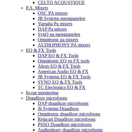
CELTO ACOUSTIQUE
P.A. Mixers
QSC PA mixers
JB Systems mengpanelen
Yamaha Pa mixers
DAP Pa mixers
SynQ pa mengpanelen
Omnitronic pa mixers
AUDIOPHONY PA mixers
EQ & FX Tools
DAP EQ & FX Tools
Omnitronic EQ en FX tools
Alesis EQ & FX Tools
American Audio EQ & FX
JB Systems EQ & FX Tools
SYNQ EQ & FX Tools
TC Electronics EQ & FX
In-ear monitoring
Draadloze microfoons
DAP draadloze microfoons
Jb Systems Draadloos
Omnitronic draadloze microfoons
Relacart Draadloze microfoons
PSSO Draadloze microfoons
Audiophony draadloze microfoons