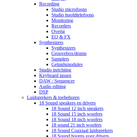
Recording
Studio microfoons
Studio hoofdtelefoons
Monitoring
Recorders
Overig
EQ & FX
Synthesizers
Synthesizers
Groovebox/drums
Samplers
Geluidsmodules
Studio inrichting
Keyboard tassen
DAW / Sequencer
Audio editing
DSP
Luidsprekers & toebehoren
18 Sound speakers en drivers
18 Sound 12 inch speakers
18 Sound 15 inch woofers
18 Sound 18 inch woofers
18 sound 21 inch woofers
18 Sound Coaxiaal luidsprekers
18 Sound hoorns voor drivers