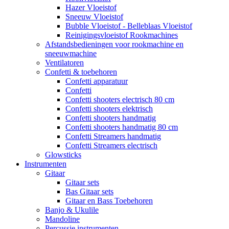
Hazer Vloeistof
Sneeuw Vloeistof
Bubble Vloeistof - Belleblaas Vloeistof
Reinigingsvloeistof Rookmachines
Afstandsbedieningen voor rookmachine en
sneeuwmachine
Ventilatoren
Confetti & toebehoren
Confetti apparatuur
Confetti
Confetti shooters electrisch 80 cm
Confetti shooters elektrisch
Confetti shooters handmatig
Confetti shooters handmatig 80 cm
Confetti Streamers handmatig
Confetti Streamers electrisch
Glowsticks
Instrumenten
Gitaar
Gitaar sets
Bas Gitaar sets
Gitaar en Bass Toebehoren
Banjo & Ukulile
Mandoline
Percussie instrumenten