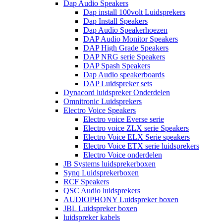
Dap Audio Speakers
Dap install 100volt Luidsprekers
Dap Install Speakers
Dap Audio Speakerhoezen
DAP Audio Monitor Speakers
DAP High Grade Speakers
DAP NRG serie Speakers
DAP Spash Speakers
Dap Audio speakerboards
DAP Luidspreker sets
Dynacord luidspreker Onderdelen
Omnitronic Luidsprekers
Electro Voice Speakers
Electro voice Everse serie
Electro voice ZLX serie Speakers
Electro Voice ELX Serie speakers
Electro Voice ETX serie luidsprekers
Electro Voice onderdelen
JB Systems luidsprekerboxen
Synq Luidsprekerboxen
RCF Speakers
QSC Audio luidsprekers
AUDIOPHONY Luidspreker boxen
JBL Luidspreker boxen
luidspreker kabels