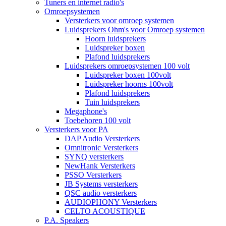
Tuners en internet radio's
Omroepsystemen
Versterkers voor omroep systemen
Luidsprekers Ohm's voor Omroep systemen
Hoorn luidsprekers
Luidspreker boxen
Plafond luidsprekers
Luidsprekers omroepsystemen 100 volt
Luidspreker boxen 100volt
Luidspreker hoorns 100volt
Plafond luidsprekers
Tuin luidsprekers
Megaphone's
Toebehoren 100 volt
Versterkers voor PA
DAP Audio Versterkers
Omnitronic Versterkers
SYNQ versterkers
NewHank Versterkers
PSSO Versterkers
JB Systems versterkers
QSC audio versterkers
AUDIOPHONY Versterkers
CELTO ACOUSTIQUE
P.A. Speakers