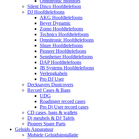
Omnitronic monitors
Silent Disco Hoofdtelefoon
DJ Hoofdtelefoons
AKG Hoofdtelefoons
Beyer Dynamic
Zomo Hoofdtelefoons
Technics Hoofdtelefoons
Omnitronic Hoofdtelefoons
Shure Hoofdtelefoons
Pioneer Hoofdtelefoons
Sennheiser Hoofdtelefoons
DAP Hoofdtelefoons
JB Systems Hoofdtelefoons
Verlengkabels
Pro DJ User
Decksavers Dustcovers
Record Cases & Bags
UDG
Roadinger record cases
Pro Dj User record cases
CD cases, bags & wallets
Dj meubels & DJ Tafels
Pioneer Spare Parts
Geluids Apparatuur
Mobiele Geluidsinstallatie