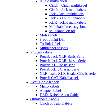
Audio multikabels
Cinch - Cinch multikabel
Cinch - Jack multikabels
Jack - Jack multikabels
Jack - XLR multikabels
XLR - XLR multikabels
Multikabel met stagebox
Multikabel op rol
Midi kabels
8-polig mini Din
Toslink kabels
Multikabel haspels
ProCab kabels
Procab Jack XLR Basic Serie
Procab Jack XLR classic Serie
Procab XLR basic serie
Procab XLR Classic Serie
XLR haaks XLR Haaks Classic serie
Procab CAT Kabelhaspels
Accu Cable Kabels
Micro kabels
Adapter kabels
DMX Kabels Accu Cable
Omnitronic Kabels
Cinch of Tulp Kabels