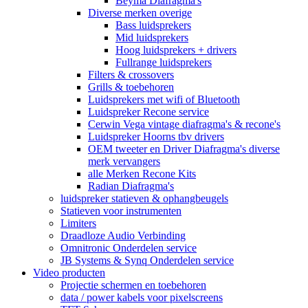
Beyma Diafragma's
Diverse merken overige
Bass luidsprekers
Mid luidsprekers
Hoog luidsprekers + drivers
Fullrange luidsprekers
Filters & crossovers
Grills & toebehoren
Luidsprekers met wifi of Bluetooth
Luidspreker Recone service
Cerwin Vega vintage diafragma's & recone's
Luidspreker Hoorns tbv drivers
OEM tweeter en Driver Diafragma's diverse
merk vervangers
alle Merken Recone Kits
Radian Diafragma's
luidspreker statieven & ophangbeugels
Statieven voor instrumenten
Limiters
Draadloze Audio Verbinding
Omnitronic Onderdelen service
JB Systems & Synq Onderdelen service
Video producten
Projectie schermen en toebehoren
data / power kabels voor pixelscreens