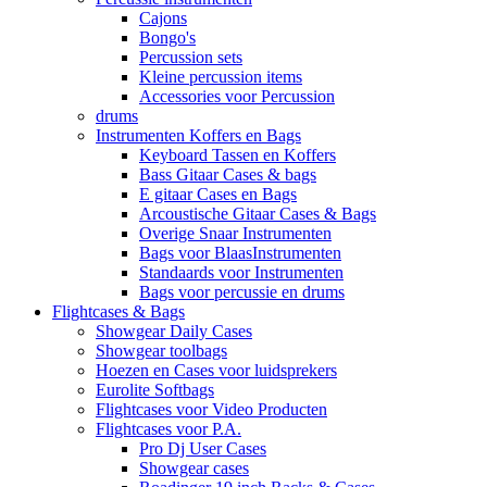
Cajons
Bongo's
Percussion sets
Kleine percussion items
Accessories voor Percussion
drums
Instrumenten Koffers en Bags
Keyboard Tassen en Koffers
Bass Gitaar Cases & bags
E gitaar Cases en Bags
Arcoustische Gitaar Cases & Bags
Overige Snaar Instrumenten
Bags voor BlaasInstrumenten
Standaards voor Instrumenten
Bags voor percussie en drums
Flightcases & Bags
Showgear Daily Cases
Showgear toolbags
Hoezen en Cases voor luidsprekers
Eurolite Softbags
Flightcases voor Video Producten
Flightcases voor P.A.
Pro Dj User Cases
Showgear cases