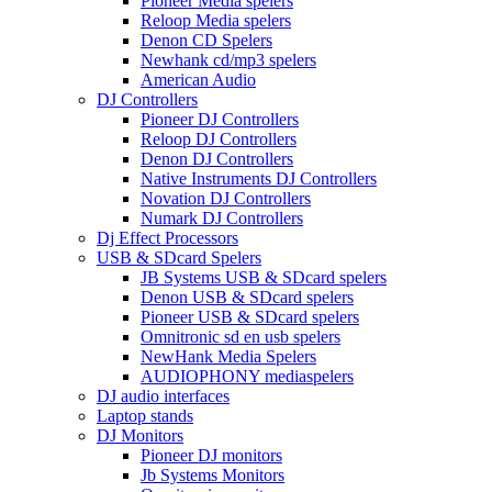
Pioneer Media spelers
Reloop Media spelers
Denon CD Spelers
Newhank cd/mp3 spelers
American Audio
DJ Controllers
Pioneer DJ Controllers
Reloop DJ Controllers
Denon DJ Controllers
Native Instruments DJ Controllers
Novation DJ Controllers
Numark DJ Controllers
Dj Effect Processors
USB & SDcard Spelers
JB Systems USB & SDcard spelers
Denon USB & SDcard spelers
Pioneer USB & SDcard spelers
Omnitronic sd en usb spelers
NewHank Media Spelers
AUDIOPHONY mediaspelers
DJ audio interfaces
Laptop stands
DJ Monitors
Pioneer DJ monitors
Jb Systems Monitors