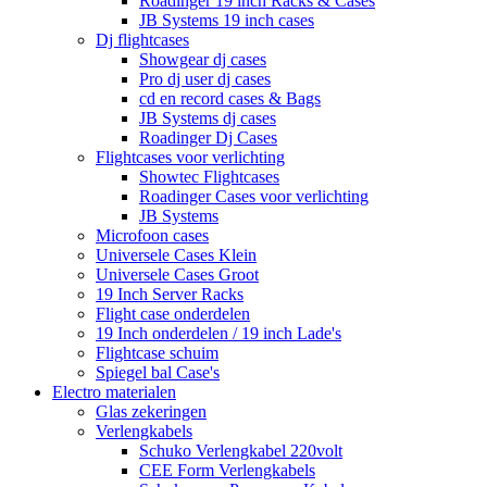
Roadinger 19 inch Racks & Cases
JB Systems 19 inch cases
Dj flightcases
Showgear dj cases
Pro dj user dj cases
cd en record cases & Bags
JB Systems dj cases
Roadinger Dj Cases
Flightcases voor verlichting
Showtec Flightcases
Roadinger Cases voor verlichting
JB Systems
Microfoon cases
Universele Cases Klein
Universele Cases Groot
19 Inch Server Racks
Flight case onderdelen
19 Inch onderdelen / 19 inch Lade's
Flightcase schuim
Spiegel bal Case's
Electro materialen
Glas zekeringen
Verlengkabels
Schuko Verlengkabel 220volt
CEE Form Verlengkabels