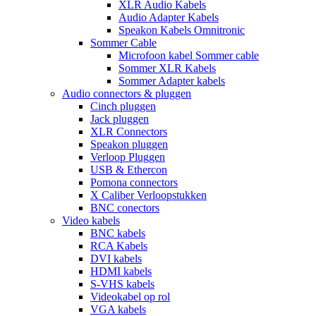
XLR Audio Kabels
Audio Adapter Kabels
Speakon Kabels Omnitronic
Sommer Cable
Microfoon kabel Sommer cable
Sommer XLR Kabels
Sommer Adapter kabels
Audio connectors & pluggen
Cinch pluggen
Jack pluggen
XLR Connectors
Speakon pluggen
Verloop Pluggen
USB & Ethercon
Pomona connectors
X Caliber Verloopstukken
BNC conectors
Video kabels
BNC kabels
RCA Kabels
DVI kabels
HDMI kabels
S-VHS kabels
Videokabel op rol
VGA kabels