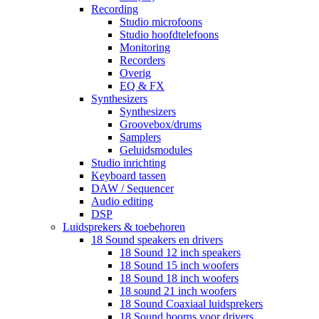
Recording
Studio microfoons
Studio hoofdtelefoons
Monitoring
Recorders
Overig
EQ & FX
Synthesizers
Synthesizers
Groovebox/drums
Samplers
Geluidsmodules
Studio inrichting
Keyboard tassen
DAW / Sequencer
Audio editing
DSP
Luidsprekers & toebehoren
18 Sound speakers en drivers
18 Sound 12 inch speakers
18 Sound 15 inch woofers
18 Sound 18 inch woofers
18 sound 21 inch woofers
18 Sound Coaxiaal luidsprekers
18 Sound hoorns voor drivers