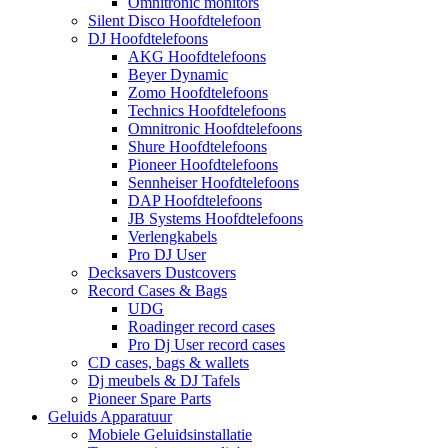
Omnitronic monitors
Silent Disco Hoofdtelefoon
DJ Hoofdtelefoons
AKG Hoofdtelefoons
Beyer Dynamic
Zomo Hoofdtelefoons
Technics Hoofdtelefoons
Omnitronic Hoofdtelefoons
Shure Hoofdtelefoons
Pioneer Hoofdtelefoons
Sennheiser Hoofdtelefoons
DAP Hoofdtelefoons
JB Systems Hoofdtelefoons
Verlengkabels
Pro DJ User
Decksavers Dustcovers
Record Cases & Bags
UDG
Roadinger record cases
Pro Dj User record cases
CD cases, bags & wallets
Dj meubels & DJ Tafels
Pioneer Spare Parts
Geluids Apparatuur
Mobiele Geluidsinstallatie