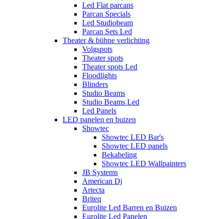
Led Flat parcans
Parcan Specials
Led Studiobeam
Parcan Sets Led
Theater & bühne verlichting
Volgspots
Theater spots
Theater spots Led
Floodlights
Blinders
Studio Beams
Studio Beams Led
Led Panels
LED panelen en buizen
Showtec
Showtec LED Bar's
Showtec LED panels
Bekabeling
Showtec LED Wallpainters
JB Systems
American Dj
Artecta
Briteq
Eurolite Led Barren en Buizen
Eurolite Led Panelen