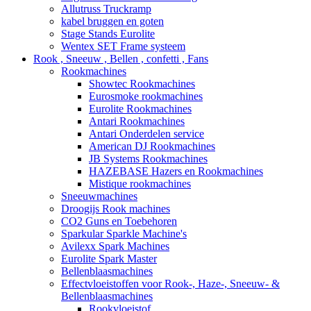
Allutruss Truckramp
kabel bruggen en goten
Stage Stands Eurolite
Wentex SET Frame systeem
Rook , Sneeuw , Bellen , confetti , Fans
Rookmachines
Showtec Rookmachines
Eurosmoke rookmachines
Eurolite Rookmachines
Antari Rookmachines
Antari Onderdelen service
American DJ Rookmachines
JB Systems Rookmachines
HAZEBASE Hazers en Rookmachines
Mistique rookmachines
Sneeuwmachines
Droogijs Rook machines
CO2 Guns en Toebehoren
Sparkular Sparkle Machine's
Avilexx Spark Machines
Eurolite Spark Master
Bellenblaasmachines
Effectvloeistoffen voor Rook-, Haze-, Sneeuw- &
Bellenblaasmachines
Rookvloeistof