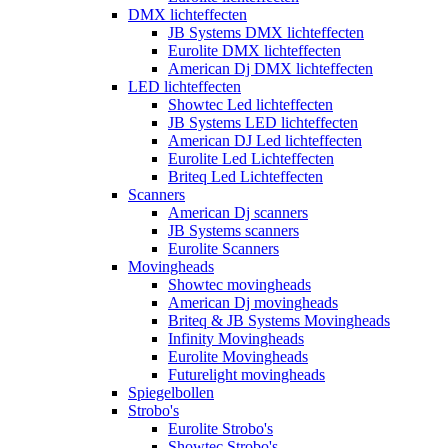
DMX lichteffecten
JB Systems DMX lichteffecten
Eurolite DMX lichteffecten
American Dj DMX lichteffecten
LED lichteffecten
Showtec Led lichteffecten
JB Systems LED lichteffecten
American DJ Led lichteffecten
Eurolite Led Lichteffecten
Briteq Led Lichteffecten
Scanners
American Dj scanners
JB Systems scanners
Eurolite Scanners
Movingheads
Showtec movingheads
American Dj movingheads
Briteq & JB Systems Movingheads
Infinity Movingheads
Eurolite Movingheads
Futurelight movingheads
Spiegelbollen
Strobo's
Eurolite Strobo's
Showtec Strobo's