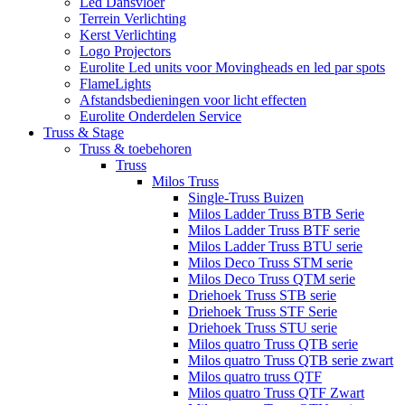
Led Dansvloer
Terrein Verlichting
Kerst Verlichting
Logo Projectors
Eurolite Led units voor Movingheads en led par spots
FlameLights
Afstandsbedieningen voor licht effecten
Eurolite Onderdelen Service
Truss & Stage
Truss & toebehoren
Truss
Milos Truss
Single-Truss Buizen
Milos Ladder Truss BTB Serie
Milos Ladder Truss BTF serie
Milos Ladder Truss BTU serie
Milos Deco Truss STM serie
Milos Deco Truss QTM serie
Driehoek Truss STB serie
Driehoek Truss STF Serie
Driehoek Truss STU serie
Milos quatro Truss QTB serie
Milos quatro Truss QTB serie zwart
Milos quatro truss QTF
Milos quatro Truss QTF Zwart