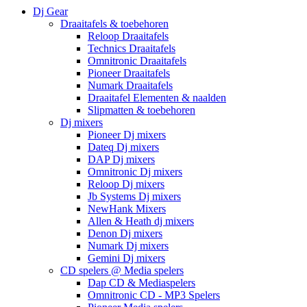
Dj Gear
Draaitafels & toebehoren
Reloop Draaitafels
Technics Draaitafels
Omnitronic Draaitafels
Pioneer Draaitafels
Numark Draaitafels
Draaitafel Elementen & naalden
Slipmatten & toebehoren
Dj mixers
Pioneer Dj mixers
Dateq Dj mixers
DAP Dj mixers
Omnitronic Dj mixers
Reloop Dj mixers
Jb Systems Dj mixers
NewHank Mixers
Allen & Heath dj mixers
Denon Dj mixers
Numark Dj mixers
Gemini Dj mixers
CD spelers @ Media spelers
Dap CD & Mediaspelers
Omnitronic CD - MP3 Spelers