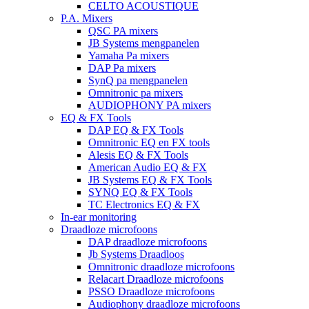
CELTO ACOUSTIQUE
P.A. Mixers
QSC PA mixers
JB Systems mengpanelen
Yamaha Pa mixers
DAP Pa mixers
SynQ pa mengpanelen
Omnitronic pa mixers
AUDIOPHONY PA mixers
EQ & FX Tools
DAP EQ & FX Tools
Omnitronic EQ en FX tools
Alesis EQ & FX Tools
American Audio EQ & FX
JB Systems EQ & FX Tools
SYNQ EQ & FX Tools
TC Electronics EQ & FX
In-ear monitoring
Draadloze microfoons
DAP draadloze microfoons
Jb Systems Draadloos
Omnitronic draadloze microfoons
Relacart Draadloze microfoons
PSSO Draadloze microfoons
Audiophony draadloze microfoons