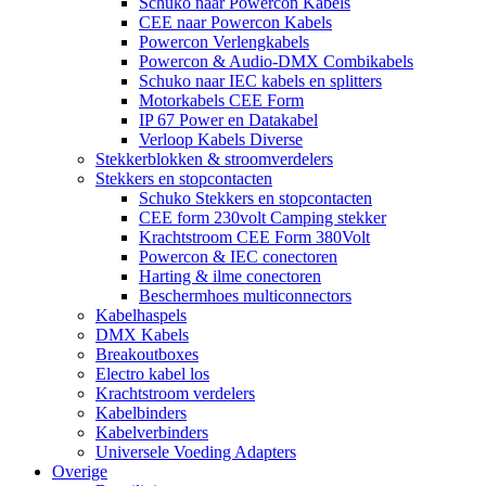
Schuko naar Powercon Kabels
CEE naar Powercon Kabels
Powercon Verlengkabels
Powercon & Audio-DMX Combikabels
Schuko naar IEC kabels en splitters
Motorkabels CEE Form
IP 67 Power en Datakabel
Verloop Kabels Diverse
Stekkerblokken & stroomverdelers
Stekkers en stopcontacten
Schuko Stekkers en stopcontacten
CEE form 230volt Camping stekker
Krachtstroom CEE Form 380Volt
Powercon & IEC conectoren
Harting & ilme conectoren
Beschermhoes multiconnectors
Kabelhaspels
DMX Kabels
Breakoutboxes
Electro kabel los
Krachtstroom verdelers
Kabelbinders
Kabelverbinders
Universele Voeding Adapters
Overige