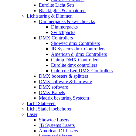
Eurolite Licht Sets
Blacklights & armaturen
Lichtsturing & Dimmen
Dimmerpacks & switchpacks
Dimmerpacks
Switchpacks
DMX Controllers
Showtec dmx Controllers
JB Systems dmx Controllers
American dj dmx Controllers
Chimp DMX Controllers
Eurolite dmx controllers
Colorcue Led DMX Controllers
DMX boosters & splitters
DMX software & hardware
DMX software
DMX Kabels
Madrix besturing Systeem
Licht Statieven
Licht Statief toebehoren
Laser
Showtec Lasers
JB Systems Lasers
American DJ Lasers