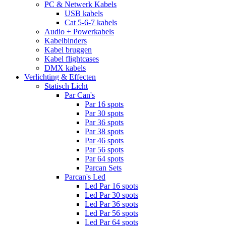
PC & Netwerk Kabels
USB kabels
Cat 5-6-7 kabels
Audio + Powerkabels
Kabelbinders
Kabel bruggen
Kabel flightcases
DMX kabels
Verlichting & Effecten
Statisch Licht
Par Can's
Par 16 spots
Par 30 spots
Par 36 spots
Par 38 spots
Par 46 spots
Par 56 spots
Par 64 spots
Parcan Sets
Parcan's Led
Led Par 16 spots
Led Par 30 spots
Led Par 36 spots
Led Par 56 spots
Led Par 64 spots