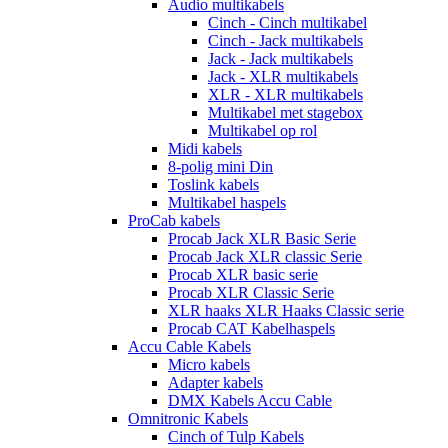
Audio multikabels
Cinch - Cinch multikabel
Cinch - Jack multikabels
Jack - Jack multikabels
Jack - XLR multikabels
XLR - XLR multikabels
Multikabel met stagebox
Multikabel op rol
Midi kabels
8-polig mini Din
Toslink kabels
Multikabel haspels
ProCab kabels
Procab Jack XLR Basic Serie
Procab Jack XLR classic Serie
Procab XLR basic serie
Procab XLR Classic Serie
XLR haaks XLR Haaks Classic serie
Procab CAT Kabelhaspels
Accu Cable Kabels
Micro kabels
Adapter kabels
DMX Kabels Accu Cable
Omnitronic Kabels
Cinch of Tulp Kabels