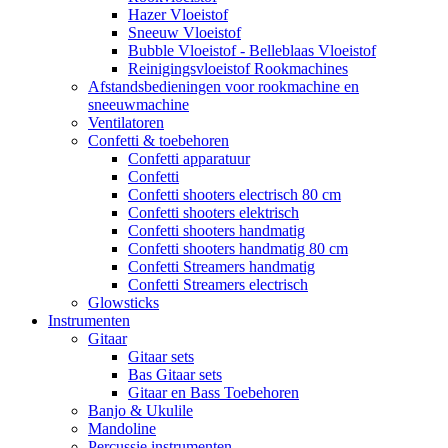
Hazer Vloeistof
Sneeuw Vloeistof
Bubble Vloeistof - Belleblaas Vloeistof
Reinigingsvloeistof Rookmachines
Afstandsbedieningen voor rookmachine en
sneeuwmachine
Ventilatoren
Confetti & toebehoren
Confetti apparatuur
Confetti
Confetti shooters electrisch 80 cm
Confetti shooters elektrisch
Confetti shooters handmatig
Confetti shooters handmatig 80 cm
Confetti Streamers handmatig
Confetti Streamers electrisch
Glowsticks
Instrumenten
Gitaar
Gitaar sets
Bas Gitaar sets
Gitaar en Bass Toebehoren
Banjo & Ukulile
Mandoline
Percussie instrumenten