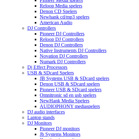
Pioneer Media spelers
Reloop Media spelers
Denon CD Spelers
Newhank cd/mp3 spelers
American Audio
DJ Controllers
Pioneer DJ Controllers
Reloop DJ Controllers
Denon DJ Controllers
Native Instruments DJ Controllers
Novation DJ Controllers
Numark DJ Controllers
Dj Effect Processors
USB & SDcard Spelers
JB Systems USB & SDcard spelers
Denon USB & SDcard spelers
Pioneer USB & SDcard spelers
Omnitronic sd en usb spelers
NewHank Media Spelers
AUDIOPHONY mediaspelers
DJ audio interfaces
Laptop stands
DJ Monitors
Pioneer DJ monitors
Jb Systems Monitors