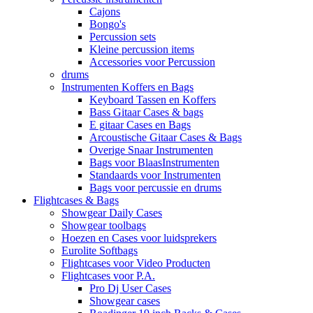
Cajons
Bongo's
Percussion sets
Kleine percussion items
Accessories voor Percussion
drums
Instrumenten Koffers en Bags
Keyboard Tassen en Koffers
Bass Gitaar Cases & bags
E gitaar Cases en Bags
Arcoustische Gitaar Cases & Bags
Overige Snaar Instrumenten
Bags voor BlaasInstrumenten
Standaards voor Instrumenten
Bags voor percussie en drums
Flightcases & Bags
Showgear Daily Cases
Showgear toolbags
Hoezen en Cases voor luidsprekers
Eurolite Softbags
Flightcases voor Video Producten
Flightcases voor P.A.
Pro Dj User Cases
Showgear cases