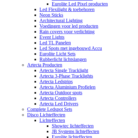
Eurolite Led Pixel producten
Led Flexilight & toebehoren
Neon Sticks
Architectural Lighting
Voedingen voor led producten
Rain covers voor verlichting
Event Lights
Led TL Panelen
Led Spots met ingebouwd Accu
Eurolite Licht Sets
Rubberlicht lichtslangen
Artecta Producten
Artecta Single Tracklight
Artecta 3-Phase Tracklights
Artecta Ledstrips
Artecta Aluminium Profielen
Artecta Outdoor spots
Artecta Controllers
Artecta Led Drivers
Complete Ledspot Sets
Disco Lichteffecten
Lichteffecten
Showtec lichteffecten
JB Systems lichteffecten
Eurolite lichteffecten