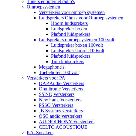
Tuners en internet radio's
Omroepsystemen
Versterkers voor omroep systemen
Luidsprekers Ohm's voor Omroep systemen
Hoorn luidsprekers
Luidspreker boxen
Plafond luidsprekers
Luidsprekers omroepsystemen 100 volt
Luidspreker boxen 100volt
Luidspreker hoorns 100volt
Plafond luidsprekers
Tuin luidsprekers
Megaphone's
Toebehoren 100 volt
Versterkers voor PA
DAP Audio Versterkers
Omnitronic Versterkers
SYNQ versterkers
NewHank Versterkers
PSSO Versterkers
JB Systems versterkers
QSC audio versterkers
AUDIOPHONY Versterkers
CELTO ACOUSTIQUE
P.A. Speakers