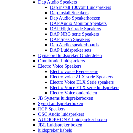
Dap Audio Speakers
Dap install 100volt Luidsprekers
Dap Install Speakers
Dap Audio Speakerhoezen
DAP Audio Monitor Speakers
DAP High Grade Speakers
DAP NRG serie Speakers
DAP Spash Speakers
Dap Audio speakerboards
DAP Luidspreker sets
Dynacord luidspreker Onderdelen
Omnitronic Luidsprekers
Electro Voice Speakers
Electro voice Everse serie
Electro voice ZLX serie Speakers
Electro Voice ELX Serie speakers
Electro Voice ETX serie luidsprekers
Electro Voice onderdelen
JB Systems luidsprekerboxen
Synq Luidsprekerboxen
RCF Speakers
QSC Audio luidsprekers
AUDIOPHONY Luidspreker boxen
JBL Luidspreker boxen
luidspreker kabels