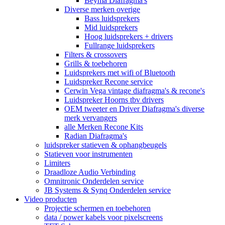
Beyma Diafragma's
Diverse merken overige
Bass luidsprekers
Mid luidsprekers
Hoog luidsprekers + drivers
Fullrange luidsprekers
Filters & crossovers
Grills & toebehoren
Luidsprekers met wifi of Bluetooth
Luidspreker Recone service
Cerwin Vega vintage diafragma's & recone's
Luidspreker Hoorns tbv drivers
OEM tweeter en Driver Diafragma's diverse
merk vervangers
alle Merken Recone Kits
Radian Diafragma's
luidspreker statieven & ophangbeugels
Statieven voor instrumenten
Limiters
Draadloze Audio Verbinding
Omnitronic Onderdelen service
JB Systems & Synq Onderdelen service
Video producten
Projectie schermen en toebehoren
data / power kabels voor pixelscreens