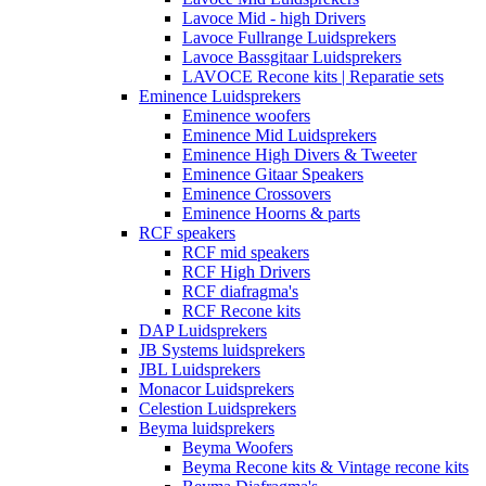
Lavoce Mid - high Drivers
Lavoce Fullrange Luidsprekers
Lavoce Bassgitaar Luidsprekers
LAVOCE Recone kits | Reparatie sets
Eminence Luidsprekers
Eminence woofers
Eminence Mid Luidsprekers
Eminence High Divers & Tweeter
Eminence Gitaar Speakers
Eminence Crossovers
Eminence Hoorns & parts
RCF speakers
RCF mid speakers
RCF High Drivers
RCF diafragma's
RCF Recone kits
DAP Luidsprekers
JB Systems luidsprekers
JBL Luidsprekers
Monacor Luidsprekers
Celestion Luidsprekers
Beyma luidsprekers
Beyma Woofers
Beyma Recone kits & Vintage recone kits