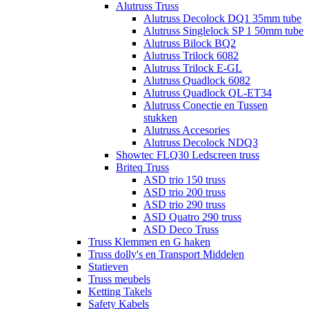
Alutruss Truss
Alutruss Decolock DQ1 35mm tube
Alutruss Singlelock SP 1 50mm tube
Alutruss Bilock BQ2
Alutruss Trilock 6082
Alutruss Trilock E-GL
Alutruss Quadlock 6082
Alutruss Quadlock QL-ET34
Alutruss Conectie en Tussen
stukken
Alutruss Accesories
Alutruss Decolock NDQ3
Showtec FLQ30 Ledscreen truss
Briteq Truss
ASD trio 150 truss
ASD trio 200 truss
ASD trio 290 truss
ASD Quatro 290 truss
ASD Deco Truss
Truss Klemmen en G haken
Truss dolly's en Transport Middelen
Statieven
Truss meubels
Ketting Takels
Safety Kabels