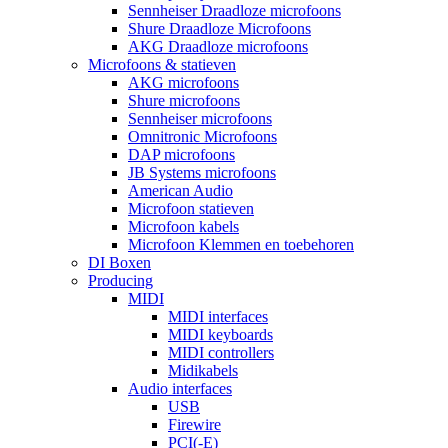
Sennheiser Draadloze microfoons
Shure Draadloze Microfoons
AKG Draadloze microfoons
Microfoons & statieven
AKG microfoons
Shure microfoons
Sennheiser microfoons
Omnitronic Microfoons
DAP microfoons
JB Systems microfoons
American Audio
Microfoon statieven
Microfoon kabels
Microfoon Klemmen en toebehoren
DI Boxen
Producing
MIDI
MIDI interfaces
MIDI keyboards
MIDI controllers
Midikabels
Audio interfaces
USB
Firewire
PCI(-E)