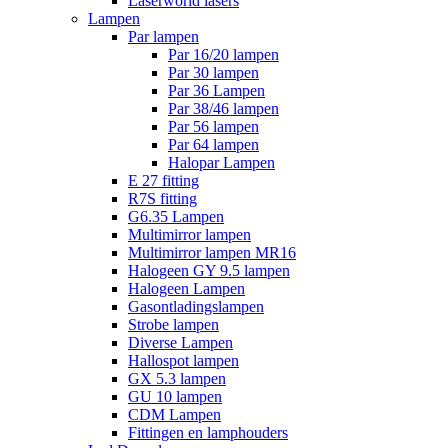
Laserworld lasers
Lampen
Par lampen
Par 16/20 lampen
Par 30 lampen
Par 36 Lampen
Par 38/46 lampen
Par 56 lampen
Par 64 lampen
Halopar Lampen
E 27 fitting
R7S fitting
G6.35 Lampen
Multimirror lampen
Multimirror lampen MR16
Halogeen GY 9.5 lampen
Halogeen Lampen
Gasontladingslampen
Strobe lampen
Diverse Lampen
Hallospot lampen
GX 5.3 lampen
GU 10 lampen
CDM Lampen
Fittingen en lamphouders