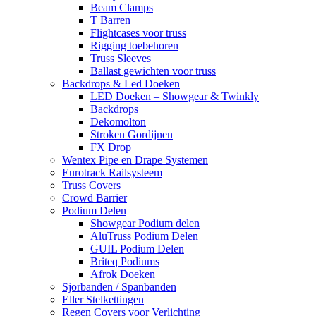
Beam Clamps
T Barren
Flightcases voor truss
Rigging toebehoren
Truss Sleeves
Ballast gewichten voor truss
Backdrops & Led Doeken
LED Doeken – Showgear & Twinkly
Backdrops
Dekomolton
Stroken Gordijnen
FX Drop
Wentex Pipe en Drape Systemen
Eurotrack Railsysteem
Truss Covers
Crowd Barrier
Podium Delen
Showgear Podium delen
AluTruss Podium Delen
GUIL Podium Delen
Briteq Podiums
Afrok Doeken
Sjorbanden / Spanbanden
Eller Stelkettingen
Regen Covers voor Verlichting