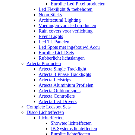
Eurolite Led Pixel producten
Led Flexilight & toebehoren
Neon Sticks
Architectural Lighting
Voedingen voor led producten
Rain covers voor verlichting
Event Lights
Led TL Panelen
Led Spots met ingebouwd Accu
Eurolite Licht Sets
Rubberlicht lichtslangen
Artecta Producten
Artecta Single Tracklight
Artecta 3-Phase Tracklights
Artecta Ledstrips
Artecta Aluminium Profielen
Artecta Outdoor spots
Artecta Controllers
Artecta Led Drivers
Complete Ledspot Sets
Disco Lichteffecten
Lichteffecten
Showtec lichteffecten
JB Systems lichteffecten
Eurolite lichteffecten