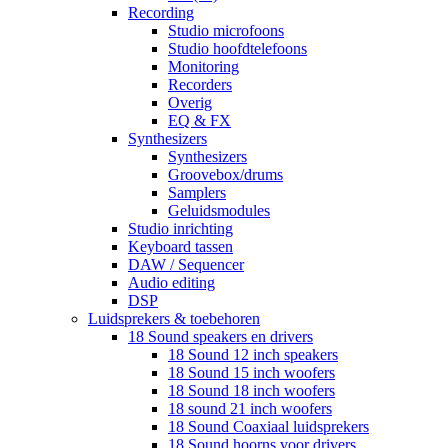
Recording
Studio microfoons
Studio hoofdtelefoons
Monitoring
Recorders
Overig
EQ & FX
Synthesizers
Synthesizers
Groovebox/drums
Samplers
Geluidsmodules
Studio inrichting
Keyboard tassen
DAW / Sequencer
Audio editing
DSP
Luidsprekers & toebehoren
18 Sound speakers en drivers
18 Sound 12 inch speakers
18 Sound 15 inch woofers
18 Sound 18 inch woofers
18 sound 21 inch woofers
18 Sound Coaxiaal luidsprekers
18 Sound hoorns voor drivers