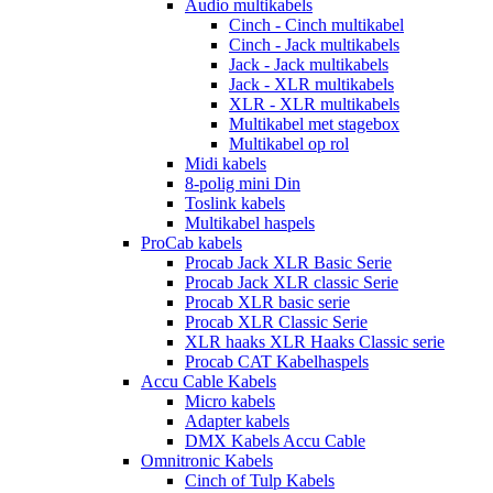
Audio multikabels
Cinch - Cinch multikabel
Cinch - Jack multikabels
Jack - Jack multikabels
Jack - XLR multikabels
XLR - XLR multikabels
Multikabel met stagebox
Multikabel op rol
Midi kabels
8-polig mini Din
Toslink kabels
Multikabel haspels
ProCab kabels
Procab Jack XLR Basic Serie
Procab Jack XLR classic Serie
Procab XLR basic serie
Procab XLR Classic Serie
XLR haaks XLR Haaks Classic serie
Procab CAT Kabelhaspels
Accu Cable Kabels
Micro kabels
Adapter kabels
DMX Kabels Accu Cable
Omnitronic Kabels
Cinch of Tulp Kabels