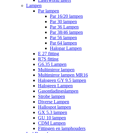
Laserworld lasers
Lampen
Par lampen
Par 16/20 lampen
Par 30 lampen
Par 36 Lampen
Par 38/46 lampen
Par 56 lampen
Par 64 lampen
Halopar Lampen
E 27 fitting
R7S fitting
G6.35 Lampen
Multimirror lampen
Multimirror lampen MR16
Halogeen GY 9.5 lampen
Halogeen Lampen
Gasontladingslampen
Strobe lampen
Diverse Lampen
Hallospot lampen
GX 5.3 lampen
GU 10 lampen
CDM Lampen
Fittingen en lamphouders