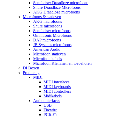
Sennheiser Draadloze microfoons
Shure Draadloze Microfoons
AKG Draadloze microfoons
Microfoons & statieven
AKG microfoons
Shure microfoons
Sennheiser microfoons
Omnitronic Microfoons
DAP microfoons
JB Systems microfoons
American Audio
Microfoon statieven
Microfoon kabels
Microfoon Klemmen en toebehoren
DI Boxen
Producing
MIDI
MIDI interfaces
MIDI keyboards
MIDI controllers
Midikabels
Audio interfaces
USB
Firewire
PCI(-E)