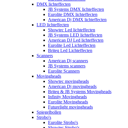
DMX lichteffecten
JB Systems DMX lichteffecten
Eurolite DMX lichteffecten
American Dj DMX lichteffecten
LED lichteffecten
Showtec Led lichteffecten
JB Systems LED lichteffecten
American DJ Led lichteffecten
Eurolite Led Lichteffecten
Briteq Led Lichteffecten
Scanners
American Dj scanners
JB Systems scanners
Eurolite Scanners
Movingheads
Showtec movingheads
American Dj movingheads
Briteq & JB Systems Movingheads
Infinity Movingheads
Eurolite Movingheads
Futurelight movingheads
Spiegelbollen
Strobo's
Eurolite Strobo's
Showtec Strobo's