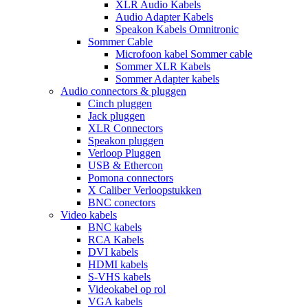
XLR Audio Kabels
Audio Adapter Kabels
Speakon Kabels Omnitronic
Sommer Cable
Microfoon kabel Sommer cable
Sommer XLR Kabels
Sommer Adapter kabels
Audio connectors & pluggen
Cinch pluggen
Jack pluggen
XLR Connectors
Speakon pluggen
Verloop Pluggen
USB & Ethercon
Pomona connectors
X Caliber Verloopstukken
BNC conectors
Video kabels
BNC kabels
RCA Kabels
DVI kabels
HDMI kabels
S-VHS kabels
Videokabel op rol
VGA kabels