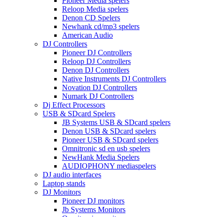
Pioneer Media spelers
Reloop Media spelers
Denon CD Spelers
Newhank cd/mp3 spelers
American Audio
DJ Controllers
Pioneer DJ Controllers
Reloop DJ Controllers
Denon DJ Controllers
Native Instruments DJ Controllers
Novation DJ Controllers
Numark DJ Controllers
Dj Effect Processors
USB & SDcard Spelers
JB Systems USB & SDcard spelers
Denon USB & SDcard spelers
Pioneer USB & SDcard spelers
Omnitronic sd en usb spelers
NewHank Media Spelers
AUDIOPHONY mediaspelers
DJ audio interfaces
Laptop stands
DJ Monitors
Pioneer DJ monitors
Jb Systems Monitors