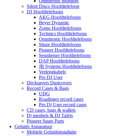
Omnitronic monitors
Silent Disco Hoofdtelefoon
DJ Hoofdtelefoons
AKG Hoofdtelefoons
Beyer Dynamic
Zomo Hoofdtelefoons
Technics Hoofdtelefoons
Omnitronic Hoofdtelefoons
Shure Hoofdtelefoons
Pioneer Hoofdtelefoons
Sennheiser Hoofdtelefoons
DAP Hoofdtelefoons
JB Systems Hoofdtelefoons
Verlengkabels
Pro DJ User
Decksavers Dustcovers
Record Cases & Bags
UDG
Roadinger record cases
Pro Dj User record cases
CD cases, bags & wallets
Dj meubels & DJ Tafels
Pioneer Spare Parts
Geluids Apparatuur
Mobiele Geluidsinstallatie