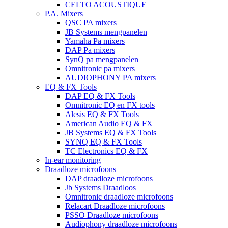
CELTO ACOUSTIQUE
P.A. Mixers
QSC PA mixers
JB Systems mengpanelen
Yamaha Pa mixers
DAP Pa mixers
SynQ pa mengpanelen
Omnitronic pa mixers
AUDIOPHONY PA mixers
EQ & FX Tools
DAP EQ & FX Tools
Omnitronic EQ en FX tools
Alesis EQ & FX Tools
American Audio EQ & FX
JB Systems EQ & FX Tools
SYNQ EQ & FX Tools
TC Electronics EQ & FX
In-ear monitoring
Draadloze microfoons
DAP draadloze microfoons
Jb Systems Draadloos
Omnitronic draadloze microfoons
Relacart Draadloze microfoons
PSSO Draadloze microfoons
Audiophony draadloze microfoons