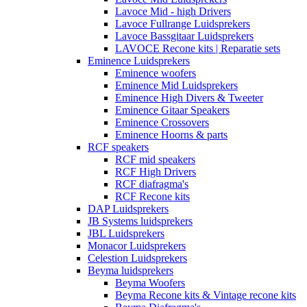
Lavoce Mid - high Drivers
Lavoce Fullrange Luidsprekers
Lavoce Bassgitaar Luidsprekers
LAVOCE Recone kits | Reparatie sets
Eminence Luidsprekers
Eminence woofers
Eminence Mid Luidsprekers
Eminence High Divers & Tweeter
Eminence Gitaar Speakers
Eminence Crossovers
Eminence Hoorns & parts
RCF speakers
RCF mid speakers
RCF High Drivers
RCF diafragma's
RCF Recone kits
DAP Luidsprekers
JB Systems luidsprekers
JBL Luidsprekers
Monacor Luidsprekers
Celestion Luidsprekers
Beyma luidsprekers
Beyma Woofers
Beyma Recone kits & Vintage recone kits