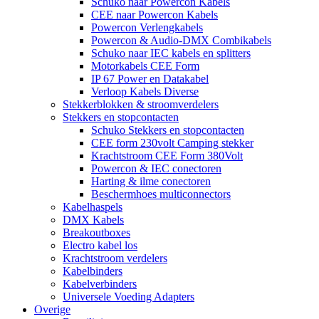
Schuko naar Powercon Kabels
CEE naar Powercon Kabels
Powercon Verlengkabels
Powercon & Audio-DMX Combikabels
Schuko naar IEC kabels en splitters
Motorkabels CEE Form
IP 67 Power en Datakabel
Verloop Kabels Diverse
Stekkerblokken & stroomverdelers
Stekkers en stopcontacten
Schuko Stekkers en stopcontacten
CEE form 230volt Camping stekker
Krachtstroom CEE Form 380Volt
Powercon & IEC conectoren
Harting & ilme conectoren
Beschermhoes multiconnectors
Kabelhaspels
DMX Kabels
Breakoutboxes
Electro kabel los
Krachtstroom verdelers
Kabelbinders
Kabelverbinders
Universele Voeding Adapters
Overige