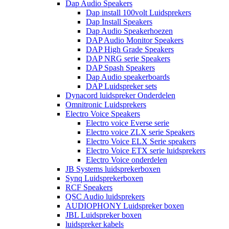
Dap Audio Speakers
Dap install 100volt Luidsprekers
Dap Install Speakers
Dap Audio Speakerhoezen
DAP Audio Monitor Speakers
DAP High Grade Speakers
DAP NRG serie Speakers
DAP Spash Speakers
Dap Audio speakerboards
DAP Luidspreker sets
Dynacord luidspreker Onderdelen
Omnitronic Luidsprekers
Electro Voice Speakers
Electro voice Everse serie
Electro voice ZLX serie Speakers
Electro Voice ELX Serie speakers
Electro Voice ETX serie luidsprekers
Electro Voice onderdelen
JB Systems luidsprekerboxen
Synq Luidsprekerboxen
RCF Speakers
QSC Audio luidsprekers
AUDIOPHONY Luidspreker boxen
JBL Luidspreker boxen
luidspreker kabels