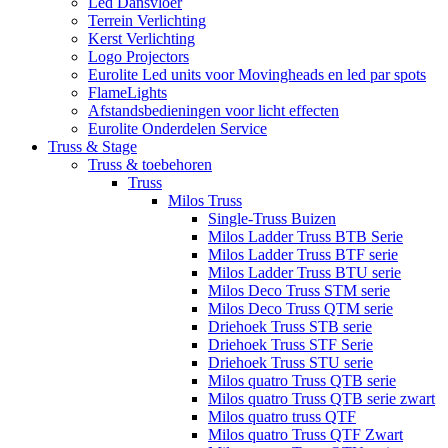
Led Dansvloer
Terrein Verlichting
Kerst Verlichting
Logo Projectors
Eurolite Led units voor Movingheads en led par spots
FlameLights
Afstandsbedieningen voor licht effecten
Eurolite Onderdelen Service
Truss & Stage
Truss & toebehoren
Truss
Milos Truss
Single-Truss Buizen
Milos Ladder Truss BTB Serie
Milos Ladder Truss BTF serie
Milos Ladder Truss BTU serie
Milos Deco Truss STM serie
Milos Deco Truss QTM serie
Driehoek Truss STB serie
Driehoek Truss STF Serie
Driehoek Truss STU serie
Milos quatro Truss QTB serie
Milos quatro Truss QTB serie zwart
Milos quatro truss QTF
Milos quatro Truss QTF Zwart