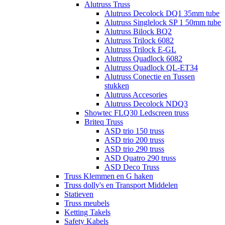
Alutruss Truss
Alutruss Decolock DQ1 35mm tube
Alutruss Singlelock SP 1 50mm tube
Alutruss Bilock BQ2
Alutruss Trilock 6082
Alutruss Trilock E-GL
Alutruss Quadlock 6082
Alutruss Quadlock QL-ET34
Alutruss Conectie en Tussen
stukken
Alutruss Accesories
Alutruss Decolock NDQ3
Showtec FLQ30 Ledscreen truss
Briteq Truss
ASD trio 150 truss
ASD trio 200 truss
ASD trio 290 truss
ASD Quatro 290 truss
ASD Deco Truss
Truss Klemmen en G haken
Truss dolly's en Transport Middelen
Statieven
Truss meubels
Ketting Takels
Safety Kabels