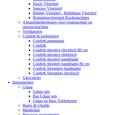
Hazer Vloeistof
Sneeuw Vloeistof
Bubble Vloeistof - Belleblaas Vloeistof
Reinigingsvloeistof Rookmachines
Afstandsbedieningen voor rookmachine en
sneeuwmachine
Ventilatoren
Confetti & toebehoren
Confetti apparatuur
Confetti
Confetti shooters electrisch 80 cm
Confetti shooters elektrisch
Confetti shooters handmatig
Confetti shooters handmatig 80 cm
Confetti Streamers handmatig
Confetti Streamers electrisch
Glowsticks
Instrumenten
Gitaar
Gitaar sets
Bas Gitaar sets
Gitaar en Bass Toebehoren
Banjo & Ukulile
Mandoline
Percussie instrumenten