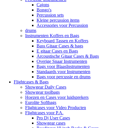
Cajons
Bongo's
Percussion sets
Kleine percussion items
Accessories voor Percussion
drums
Instrumenten Koffers en Bags
Keyboard Tassen en Koffers
Bass Gitaar Cases & bags
E gitaar Cases en Bags
Arcoustische Gitaar Cases & Bags
Overige Snaar Instrumenten
Bags voor BlaasInstrumenten
Standaards voor Instrumenten
Bags voor percussie en drums
Flightcases & Bags
Showgear Daily Cases
Showgear toolbags
Hoezen en Cases voor luidsprekers
Eurolite Softbags
Flightcases voor Video Producten
Flightcases voor P.A.
Pro Dj User Cases
Showgear cases