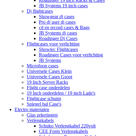
Roadinger 19 inch Racks & Cases
JB Systems 19 inch cases
Dj flightcases
Showgear dj cases
Pro dj user dj cases
cd en record cases & Bags
JB Systems dj cases
Roadinger Dj Cases
Flightcases voor verlichting
Showtec Flightcases
Roadinger Cases voor verlichting
JB Systems
Microfoon cases
Universele Cases Klein
Universele Cases Groot
19 Inch Server Racks
Flight case onderdelen
19 Inch onderdelen / 19 inch Lade's
Flightcase schuim
Spiegel bal Case's
Electro materialen
Glas zekeringen
Verlengkabels
Schuko Verlengkabel 220volt
CEE Form Verlengkabels