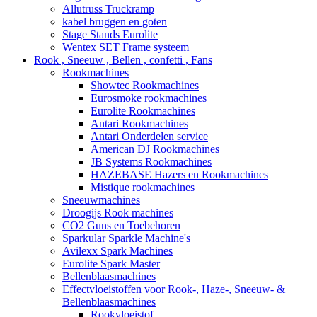
Allutruss Truckramp
kabel bruggen en goten
Stage Stands Eurolite
Wentex SET Frame systeem
Rook , Sneeuw , Bellen , confetti , Fans
Rookmachines
Showtec Rookmachines
Eurosmoke rookmachines
Eurolite Rookmachines
Antari Rookmachines
Antari Onderdelen service
American DJ Rookmachines
JB Systems Rookmachines
HAZEBASE Hazers en Rookmachines
Mistique rookmachines
Sneeuwmachines
Droogijs Rook machines
CO2 Guns en Toebehoren
Sparkular Sparkle Machine's
Avilexx Spark Machines
Eurolite Spark Master
Bellenblaasmachines
Effectvloeistoffen voor Rook-, Haze-, Sneeuw- &
Bellenblaasmachines
Rookvloeistof