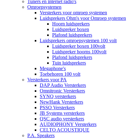
Tuners en internet radio's
Omroepsystemen
Versterkers voor omroep systemen
Luidsprekers Ohm's voor Omroep systemen
Hoorn luidsprekers
Luidspreker boxen
Plafond luidsprekers
Luidsprekers omroepsystemen 100 volt
Luidspreker boxen 100volt
Luidspreker hoorns 100volt
Plafond luidsprekers
Tuin luidsprekers
Megaphone's
Toebehoren 100 volt
Versterkers voor PA
DAP Audio Versterkers
Omnitronic Versterkers
SYNQ versterkers
NewHank Versterkers
PSSO Versterkers
JB Systems versterkers
QSC audio versterkers
AUDIOPHONY Versterkers
CELTO ACOUSTIQUE
P.A. Speakers