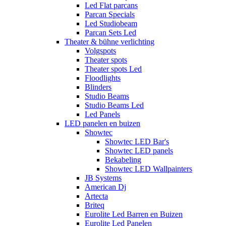
Led Flat parcans
Parcan Specials
Led Studiobeam
Parcan Sets Led
Theater & bühne verlichting
Volgspots
Theater spots
Theater spots Led
Floodlights
Blinders
Studio Beams
Studio Beams Led
Led Panels
LED panelen en buizen
Showtec
Showtec LED Bar's
Showtec LED panels
Bekabeling
Showtec LED Wallpainters
JB Systems
American Dj
Artecta
Briteq
Eurolite Led Barren en Buizen
Eurolite Led Panelen