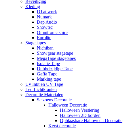
Beveiliging
Kleding
DJ at work
Numark
Dap Audio
Showtec
Omnitronic shirts
Eurolite
Stage tapes
Nichiban
Showgear stagetape
MegaTape stagetapes
Isolatie Tape
Dubbelzijdige Tape
Gaffa Tape
Marking tape
Uv Inkt en UV Tape
Led Lichtkranten
Decoratie Materialen
Seizoens Decoratie
Halloween Decoratie
Halloween Versiering
Halloween 2D borden
Opblaasbare Halloween Decoratie
Kerst decoratie