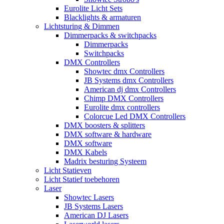
Eurolite Licht Sets
Blacklights & armaturen
Lichtsturing & Dimmen
Dimmerpacks & switchpacks
Dimmerpacks
Switchpacks
DMX Controllers
Showtec dmx Controllers
JB Systems dmx Controllers
American dj dmx Controllers
Chimp DMX Controllers
Eurolite dmx controllers
Colorcue Led DMX Controllers
DMX boosters & splitters
DMX software & hardware
DMX software
DMX Kabels
Madrix besturing Systeem
Licht Statieven
Licht Statief toebehoren
Laser
Showtec Lasers
JB Systems Lasers
American DJ Lasers