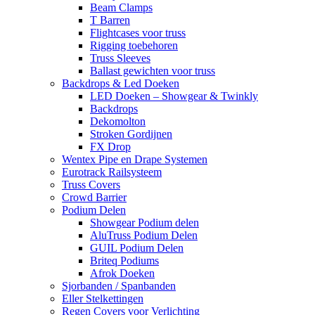
Beam Clamps
T Barren
Flightcases voor truss
Rigging toebehoren
Truss Sleeves
Ballast gewichten voor truss
Backdrops & Led Doeken
LED Doeken – Showgear & Twinkly
Backdrops
Dekomolton
Stroken Gordijnen
FX Drop
Wentex Pipe en Drape Systemen
Eurotrack Railsysteem
Truss Covers
Crowd Barrier
Podium Delen
Showgear Podium delen
AluTruss Podium Delen
GUIL Podium Delen
Briteq Podiums
Afrok Doeken
Sjorbanden / Spanbanden
Eller Stelkettingen
Regen Covers voor Verlichting