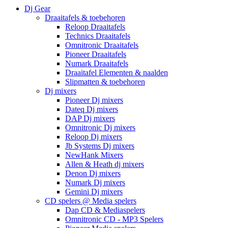
Dj Gear
Draaitafels & toebehoren
Reloop Draaitafels
Technics Draaitafels
Omnitronic Draaitafels
Pioneer Draaitafels
Numark Draaitafels
Draaitafel Elementen & naalden
Slipmatten & toebehoren
Dj mixers
Pioneer Dj mixers
Dateq Dj mixers
DAP Dj mixers
Omnitronic Dj mixers
Reloop Dj mixers
Jb Systems Dj mixers
NewHank Mixers
Allen & Heath dj mixers
Denon Dj mixers
Numark Dj mixers
Gemini Dj mixers
CD spelers @ Media spelers
Dap CD & Mediaspelers
Omnitronic CD - MP3 Spelers