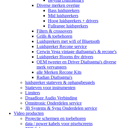
Beyma Diafragma's
Diverse merken overige
Bass luidsprekers
Mid luidsprekers
Hoog luidsprekers + drivers
Fullrange luidsprekers
Filters & crossovers
Grills & toebehoren
Luidsprekers met wifi of Bluetooth
Luidspreker Recone service
Cerwin Vega vintage diafragma's & recone's
Luidspreker Hoorns tbv drivers
OEM tweeter en Driver Diafragma's diverse
merk vervangers
alle Merken Recone Kits
Radian Diafragma's
luidspreker statieven & ophangbeugels
Statieven voor instrumenten
Limiters
Draadloze Audio Verbinding
Omnitronic Onderdelen service
JB Systems & Synq Onderdelen service
Video producten
Projectie schermen en toebehoren
data / power kabels voor pixelscreens