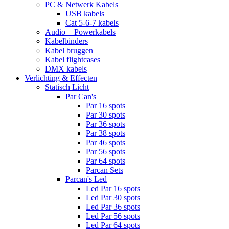
PC & Netwerk Kabels
USB kabels
Cat 5-6-7 kabels
Audio + Powerkabels
Kabelbinders
Kabel bruggen
Kabel flightcases
DMX kabels
Verlichting & Effecten
Statisch Licht
Par Can's
Par 16 spots
Par 30 spots
Par 36 spots
Par 38 spots
Par 46 spots
Par 56 spots
Par 64 spots
Parcan Sets
Parcan's Led
Led Par 16 spots
Led Par 30 spots
Led Par 36 spots
Led Par 56 spots
Led Par 64 spots