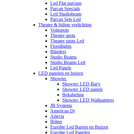
Led Flat parcans
Parcan Specials
Led Studiobeam
Parcan Sets Led
Theater & bühne verlichting
Volgspots
Theater spots
Theater spots Led
Floodlights
Blinders
Studio Beams
Studio Beams Led
Led Panels
LED panelen en buizen
Showtec
Showtec LED Bar's
Showtec LED panels
Bekabeling
Showtec LED Wallpainters
JB Systems
American Dj
Artecta
Briteq
Eurolite Led Barren en Buizen
Eurolite Led Panelen