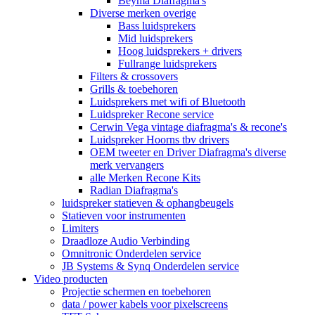
Beyma Diafragma's
Diverse merken overige
Bass luidsprekers
Mid luidsprekers
Hoog luidsprekers + drivers
Fullrange luidsprekers
Filters & crossovers
Grills & toebehoren
Luidsprekers met wifi of Bluetooth
Luidspreker Recone service
Cerwin Vega vintage diafragma's & recone's
Luidspreker Hoorns tbv drivers
OEM tweeter en Driver Diafragma's diverse
merk vervangers
alle Merken Recone Kits
Radian Diafragma's
luidspreker statieven & ophangbeugels
Statieven voor instrumenten
Limiters
Draadloze Audio Verbinding
Omnitronic Onderdelen service
JB Systems & Synq Onderdelen service
Video producten
Projectie schermen en toebehoren
data / power kabels voor pixelscreens