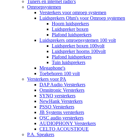
Tuners en internet radio's
Omroepsystemen
Versterkers voor omroep systemen
Luidsprekers Ohm's voor Omroep systemen
Hoorn luidsprekers
Luidspreker boxen
Plafond luidsprekers
Luidsprekers omroepsystemen 100 volt
Luidspreker boxen 100volt
Luidspreker hoorns 100volt
Plafond luidsprekers
Tuin luidsprekers
Megaphone's
Toebehoren 100 volt
Versterkers voor PA
DAP Audio Versterkers
Omnitronic Versterkers
SYNQ versterkers
NewHank Versterkers
PSSO Versterkers
JB Systems versterkers
QSC audio versterkers
AUDIOPHONY Versterkers
CELTO ACOUSTIQUE
P.A. Speakers