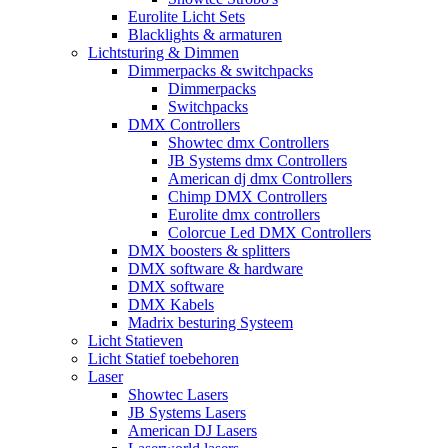
Eurolite Licht Sets
Blacklights & armaturen
Lichtsturing & Dimmen
Dimmerpacks & switchpacks
Dimmerpacks
Switchpacks
DMX Controllers
Showtec dmx Controllers
JB Systems dmx Controllers
American dj dmx Controllers
Chimp DMX Controllers
Eurolite dmx controllers
Colorcue Led DMX Controllers
DMX boosters & splitters
DMX software & hardware
DMX software
DMX Kabels
Madrix besturing Systeem
Licht Statieven
Licht Statief toebehoren
Laser
Showtec Lasers
JB Systems Lasers
American DJ Lasers