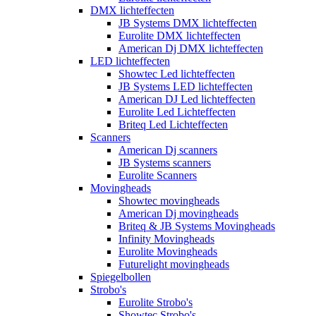
DMX lichteffecten
JB Systems DMX lichteffecten
Eurolite DMX lichteffecten
American Dj DMX lichteffecten
LED lichteffecten
Showtec Led lichteffecten
JB Systems LED lichteffecten
American DJ Led lichteffecten
Eurolite Led Lichteffecten
Briteq Led Lichteffecten
Scanners
American Dj scanners
JB Systems scanners
Eurolite Scanners
Movingheads
Showtec movingheads
American Dj movingheads
Briteq & JB Systems Movingheads
Infinity Movingheads
Eurolite Movingheads
Futurelight movingheads
Spiegelbollen
Strobo's
Eurolite Strobo's
Showtec Strobo's