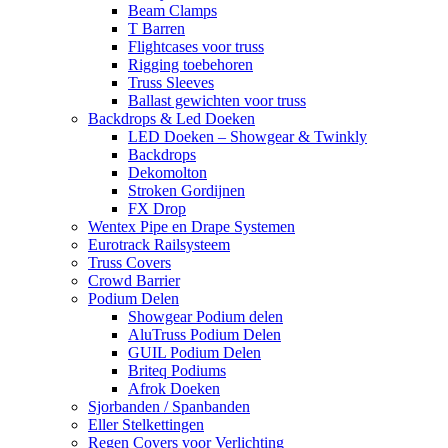
Beam Clamps
T Barren
Flightcases voor truss
Rigging toebehoren
Truss Sleeves
Ballast gewichten voor truss
Backdrops & Led Doeken
LED Doeken – Showgear & Twinkly
Backdrops
Dekomolton
Stroken Gordijnen
FX Drop
Wentex Pipe en Drape Systemen
Eurotrack Railsysteem
Truss Covers
Crowd Barrier
Podium Delen
Showgear Podium delen
AluTruss Podium Delen
GUIL Podium Delen
Briteq Podiums
Afrok Doeken
Sjorbanden / Spanbanden
Eller Stelkettingen
Regen Covers voor Verlichting