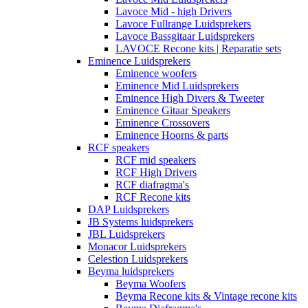
Lavoce Mid - high Drivers
Lavoce Fullrange Luidsprekers
Lavoce Bassgitaar Luidsprekers
LAVOCE Recone kits | Reparatie sets
Eminence Luidsprekers
Eminence woofers
Eminence Mid Luidsprekers
Eminence High Divers & Tweeter
Eminence Gitaar Speakers
Eminence Crossovers
Eminence Hoorns & parts
RCF speakers
RCF mid speakers
RCF High Drivers
RCF diafragma's
RCF Recone kits
DAP Luidsprekers
JB Systems luidsprekers
JBL Luidsprekers
Monacor Luidsprekers
Celestion Luidsprekers
Beyma luidsprekers
Beyma Woofers
Beyma Recone kits & Vintage recone kits