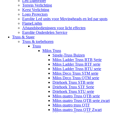
Led Dansvloer
Terrein Verlichting
Kerst Verlichting
Logo Projectors
Eurolite Led units voor Movingheads en led par spots
FlameLights
Afstandsbedieningen voor licht effecten
Eurolite Onderdelen Service
Truss & Stage
Truss & toebehoren
Truss
Milos Truss
Single-Truss Buizen
Milos Ladder Truss BTB Serie
Milos Ladder Truss BTF serie
Milos Ladder Truss BTU serie
Milos Deco Truss STM serie
Milos Deco Truss QTM serie
Driehoek Truss STB serie
Driehoek Truss STF Serie
Driehoek Truss STU serie
Milos quatro Truss QTB serie
Milos quatro Truss QTB serie zwart
Milos quatro truss QTF
Milos quatro Truss QTF Zwart