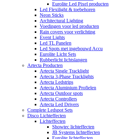
Eurolite Led Pixel producten
Led Flexilight & toebehoren
Neon Sticks
Architectural Lighting
Voedingen voor led producten
Rain covers voor verlichting
Event Lights
Led TL Panelen
Led Spots met ingebouwd Accu
Eurolite Licht Sets
Rubberlicht lichtslangen
Artecta Producten
Artecta Single Tracklight
Artecta 3-Phase Tracklights
Artecta Ledstrips
Artecta Aluminium Profielen
Artecta Outdoor spots
Artecta Controllers
Artecta Led Drivers
Complete Ledspot Sets
Disco Lichteffecten
Lichteffecten
Showtec lichteffecten
JB Systems lichteffecten
Eurolite lichteffecten