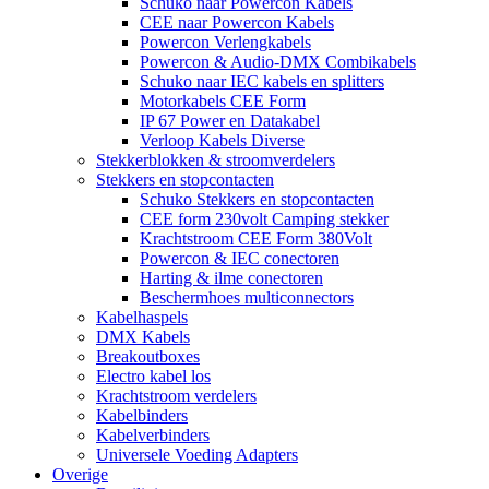
Schuko naar Powercon Kabels
CEE naar Powercon Kabels
Powercon Verlengkabels
Powercon & Audio-DMX Combikabels
Schuko naar IEC kabels en splitters
Motorkabels CEE Form
IP 67 Power en Datakabel
Verloop Kabels Diverse
Stekkerblokken & stroomverdelers
Stekkers en stopcontacten
Schuko Stekkers en stopcontacten
CEE form 230volt Camping stekker
Krachtstroom CEE Form 380Volt
Powercon & IEC conectoren
Harting & ilme conectoren
Beschermhoes multiconnectors
Kabelhaspels
DMX Kabels
Breakoutboxes
Electro kabel los
Krachtstroom verdelers
Kabelbinders
Kabelverbinders
Universele Voeding Adapters
Overige