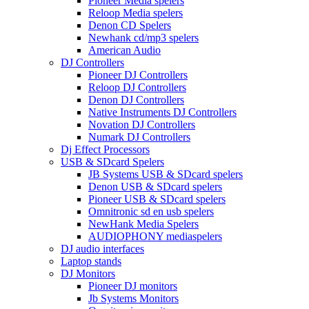
Pioneer Media spelers
Reloop Media spelers
Denon CD Spelers
Newhank cd/mp3 spelers
American Audio
DJ Controllers
Pioneer DJ Controllers
Reloop DJ Controllers
Denon DJ Controllers
Native Instruments DJ Controllers
Novation DJ Controllers
Numark DJ Controllers
Dj Effect Processors
USB & SDcard Spelers
JB Systems USB & SDcard spelers
Denon USB & SDcard spelers
Pioneer USB & SDcard spelers
Omnitronic sd en usb spelers
NewHank Media Spelers
AUDIOPHONY mediaspelers
DJ audio interfaces
Laptop stands
DJ Monitors
Pioneer DJ monitors
Jb Systems Monitors