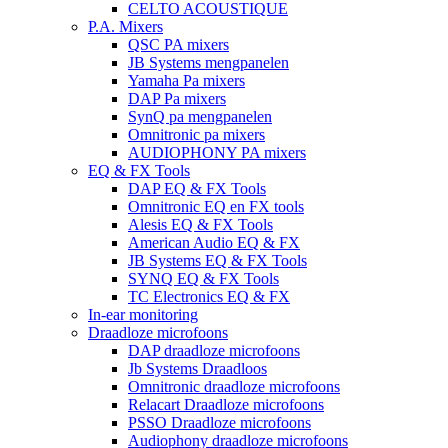
CELTO ACOUSTIQUE
P.A. Mixers
QSC PA mixers
JB Systems mengpanelen
Yamaha Pa mixers
DAP Pa mixers
SynQ pa mengpanelen
Omnitronic pa mixers
AUDIOPHONY PA mixers
EQ & FX Tools
DAP EQ & FX Tools
Omnitronic EQ en FX tools
Alesis EQ & FX Tools
American Audio EQ & FX
JB Systems EQ & FX Tools
SYNQ EQ & FX Tools
TC Electronics EQ & FX
In-ear monitoring
Draadloze microfoons
DAP draadloze microfoons
Jb Systems Draadloos
Omnitronic draadloze microfoons
Relacart Draadloze microfoons
PSSO Draadloze microfoons
Audiophony draadloze microfoons