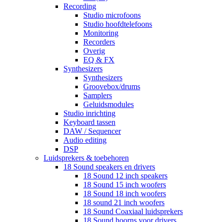
Recording
Studio microfoons
Studio hoofdtelefoons
Monitoring
Recorders
Overig
EQ & FX
Synthesizers
Synthesizers
Groovebox/drums
Samplers
Geluidsmodules
Studio inrichting
Keyboard tassen
DAW / Sequencer
Audio editing
DSP
Luidsprekers & toebehoren
18 Sound speakers en drivers
18 Sound 12 inch speakers
18 Sound 15 inch woofers
18 Sound 18 inch woofers
18 sound 21 inch woofers
18 Sound Coaxiaal luidsprekers
18 Sound hoorns voor drivers