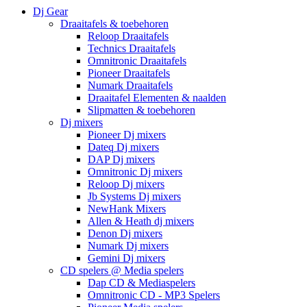
Dj Gear
Draaitafels & toebehoren
Reloop Draaitafels
Technics Draaitafels
Omnitronic Draaitafels
Pioneer Draaitafels
Numark Draaitafels
Draaitafel Elementen & naalden
Slipmatten & toebehoren
Dj mixers
Pioneer Dj mixers
Dateq Dj mixers
DAP Dj mixers
Omnitronic Dj mixers
Reloop Dj mixers
Jb Systems Dj mixers
NewHank Mixers
Allen & Heath dj mixers
Denon Dj mixers
Numark Dj mixers
Gemini Dj mixers
CD spelers @ Media spelers
Dap CD & Mediaspelers
Omnitronic CD - MP3 Spelers