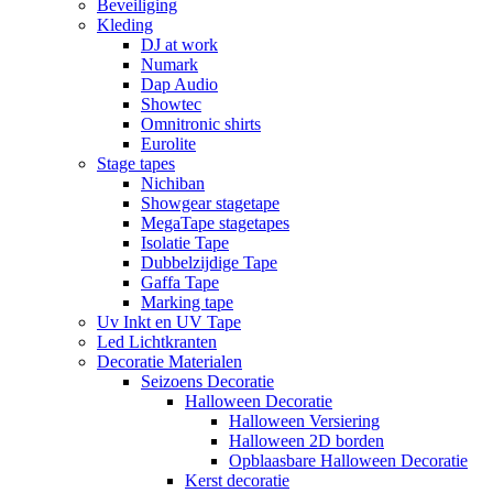
Beveiliging
Kleding
DJ at work
Numark
Dap Audio
Showtec
Omnitronic shirts
Eurolite
Stage tapes
Nichiban
Showgear stagetape
MegaTape stagetapes
Isolatie Tape
Dubbelzijdige Tape
Gaffa Tape
Marking tape
Uv Inkt en UV Tape
Led Lichtkranten
Decoratie Materialen
Seizoens Decoratie
Halloween Decoratie
Halloween Versiering
Halloween 2D borden
Opblaasbare Halloween Decoratie
Kerst decoratie