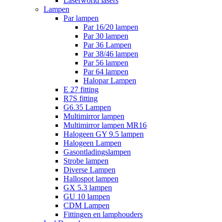
Laserworld lasers
Lampen
Par lampen
Par 16/20 lampen
Par 30 lampen
Par 36 Lampen
Par 38/46 lampen
Par 56 lampen
Par 64 lampen
Halopar Lampen
E 27 fitting
R7S fitting
G6.35 Lampen
Multimirror lampen
Multimirror lampen MR16
Halogeen GY 9.5 lampen
Halogeen Lampen
Gasontladingslampen
Strobe lampen
Diverse Lampen
Hallospot lampen
GX 5.3 lampen
GU 10 lampen
CDM Lampen
Fittingen en lamphouders