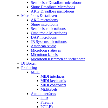
Sennheiser Draadloze microfoons
Shure Draadloze Microfoons
AKG Draadloze microfoons
Microfoons & statieven
AKG microfoons
Shure microfoons
Sennheiser microfoons
Omnitronic Microfoons
DAP microfoons
JB Systems microfoons
American Audio
Microfoon statieven
Microfoon kabels
Microfoon Klemmen en toebehoren
DI Boxen
Producing
MIDI
MIDI interfaces
MIDI keyboards
MIDI controllers
Midikabels
Audio interfaces
USB
Firewire
PCI(-E)