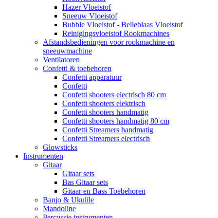
Hazer Vloeistof
Sneeuw Vloeistof
Bubble Vloeistof - Belleblaas Vloeistof
Reinigingsvloeistof Rookmachines
Afstandsbedieningen voor rookmachine en
sneeuwmachine
Ventilatoren
Confetti & toebehoren
Confetti apparatuur
Confetti
Confetti shooters electrisch 80 cm
Confetti shooters elektrisch
Confetti shooters handmatig
Confetti shooters handmatig 80 cm
Confetti Streamers handmatig
Confetti Streamers electrisch
Glowsticks
Instrumenten
Gitaar
Gitaar sets
Bas Gitaar sets
Gitaar en Bass Toebehoren
Banjo & Ukulile
Mandoline
Percussie instrumenten