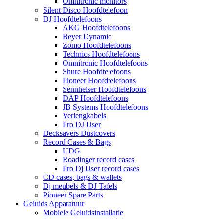
Omnitronic monitors
Silent Disco Hoofdtelefoon
DJ Hoofdtelefoons
AKG Hoofdtelefoons
Beyer Dynamic
Zomo Hoofdtelefoons
Technics Hoofdtelefoons
Omnitronic Hoofdtelefoons
Shure Hoofdtelefoons
Pioneer Hoofdtelefoons
Sennheiser Hoofdtelefoons
DAP Hoofdtelefoons
JB Systems Hoofdtelefoons
Verlengkabels
Pro DJ User
Decksavers Dustcovers
Record Cases & Bags
UDG
Roadinger record cases
Pro Dj User record cases
CD cases, bags & wallets
Dj meubels & DJ Tafels
Pioneer Spare Parts
Geluids Apparatuur
Mobiele Geluidsinstallatie