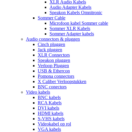
XLR Audio Kabels
Audio Adapter Kabels
Speakon Kabels Omnitronic
Sommer Cable
Microfoon kabel Sommer cable
Sommer XLR Kabels
Sommer Adapter kabels
Audio connectors & pluggen
Cinch pluggen
Jack pluggen
XLR Connectors
Speakon pluggen
Verloop Pluggen
USB & Ethercon
Pomona connectors
X Caliber Verloopstukken
BNC conectors
Video kabels
BNC kabels
RCA Kabels
DVI kabels
HDMI kabels
S-VHS kabels
Videokabel op rol
VGA kabels