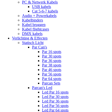
PC & Netwerk Kabels
USB kabels
Cat 5-6-7 kabels
Audio + Powerkabels
Kabelbinders
Kabel bruggen
Kabel flightcases
DMX kabels
Verlichting & Effecten
Statisch Licht
Par Can's
Par 16 spots
Par 30 spots
Par 36 spots
Par 38 spots
Par 46 spots
Par 56 spots
Par 64 spots
Parcan Sets
Parcan's Led
Led Par 16 spots
Led Par 30 spots
Led Par 36 spots
Led Par 56 spots
Led Par 64 spots