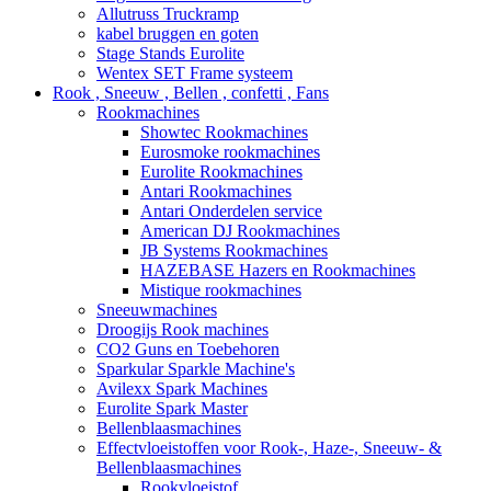
Allutruss Truckramp
kabel bruggen en goten
Stage Stands Eurolite
Wentex SET Frame systeem
Rook , Sneeuw , Bellen , confetti , Fans
Rookmachines
Showtec Rookmachines
Eurosmoke rookmachines
Eurolite Rookmachines
Antari Rookmachines
Antari Onderdelen service
American DJ Rookmachines
JB Systems Rookmachines
HAZEBASE Hazers en Rookmachines
Mistique rookmachines
Sneeuwmachines
Droogijs Rook machines
CO2 Guns en Toebehoren
Sparkular Sparkle Machine's
Avilexx Spark Machines
Eurolite Spark Master
Bellenblaasmachines
Effectvloeistoffen voor Rook-, Haze-, Sneeuw- &
Bellenblaasmachines
Rookvloeistof