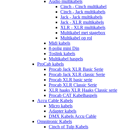
Audio multikabels
Cinch - Cinch multikabel
Cinch - Jack multikabels
Jack - Jack multikabels
Jack - XLR multikabels
XLR - XLR multikabels
Multikabel met stagebox
Multikabel op rol
Midi kabels
8-polig mini Din
Toslink kabels
Multikabel haspels
ProCab kabels
Procab Jack XLR Basic Serie
Procab Jack XLR classic Serie
Procab XLR basic serie
Procab XLR Classic Serie
XLR haaks XLR Haaks Classic serie
Procab CAT Kabelhaspels
Accu Cable Kabels
Micro kabels
Adapter kabels
DMX Kabels Accu Cable
Omnitronic Kabels
Cinch of Tulp Kabels