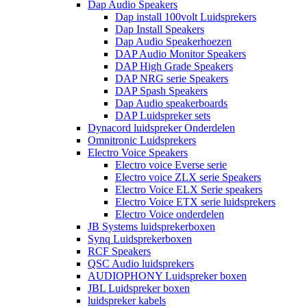
Dap Audio Speakers
Dap install 100volt Luidsprekers
Dap Install Speakers
Dap Audio Speakerhoezen
DAP Audio Monitor Speakers
DAP High Grade Speakers
DAP NRG serie Speakers
DAP Spash Speakers
Dap Audio speakerboards
DAP Luidspreker sets
Dynacord luidspreker Onderdelen
Omnitronic Luidsprekers
Electro Voice Speakers
Electro voice Everse serie
Electro voice ZLX serie Speakers
Electro Voice ELX Serie speakers
Electro Voice ETX serie luidsprekers
Electro Voice onderdelen
JB Systems luidsprekerboxen
Synq Luidsprekerboxen
RCF Speakers
QSC Audio luidsprekers
AUDIOPHONY Luidspreker boxen
JBL Luidspreker boxen
luidspreker kabels