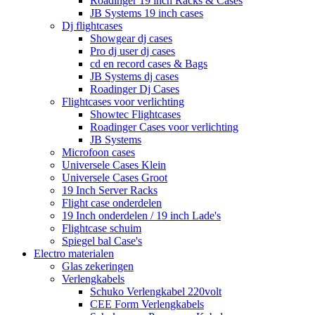
Roadinger 19 inch Racks & Cases
JB Systems 19 inch cases
Dj flightcases
Showgear dj cases
Pro dj user dj cases
cd en record cases & Bags
JB Systems dj cases
Roadinger Dj Cases
Flightcases voor verlichting
Showtec Flightcases
Roadinger Cases voor verlichting
JB Systems
Microfoon cases
Universele Cases Klein
Universele Cases Groot
19 Inch Server Racks
Flight case onderdelen
19 Inch onderdelen / 19 inch Lade's
Flightcase schuim
Spiegel bal Case's
Electro materialen
Glas zekeringen
Verlengkabels
Schuko Verlengkabel 220volt
CEE Form Verlengkabels