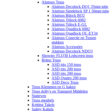
Alutruss Truss
Alutruss Decolock DQ1 35mm tube
Alutruss Singlelock SP 1 50mm tube
Alutruss Bilock BQ2
Alutruss Trilock 6082
Alutruss Trilock E-GL
Alutruss Quadlock 6082
Alutruss Quadlock QL-ET34
Alutruss Conectie en Tussen
stukken
Alutruss Accesories
Alutruss Decolock NDQ3
Showtec FLQ30 Ledscreen truss
Briteq Truss
ASD trio 150 truss
ASD trio 200 truss
ASD trio 290 truss
ASD Quatro 290 truss
ASD Deco Truss
Truss Klemmen en G haken
Truss dolly's en Transport Middelen
Statieven
Truss meubels
Ketting Takels
Safety Kabels