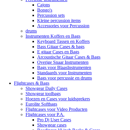
Cajons
Bongo's
Percussion sets
Kleine percussion items
Accessories voor Percussion
drums
Instrumenten Koffers en Bags
Keyboard Tassen en Koffers
Bass Gitaar Cases & bags
E gitaar Cases en Bags
Arcoustische Gitaar Cases & Bags
Overige Snaar Instrumenten
Bags voor BlaasInstrumenten
Standaards voor Instrumenten
Bags voor percussie en drums
Flightcases & Bags
Showgear Daily Cases
Showgear toolbags
Hoezen en Cases voor luidsprekers
Eurolite Softbags
Flightcases voor Video Producten
Flightcases voor P.A.
Pro Dj User Cases
Showgear cases