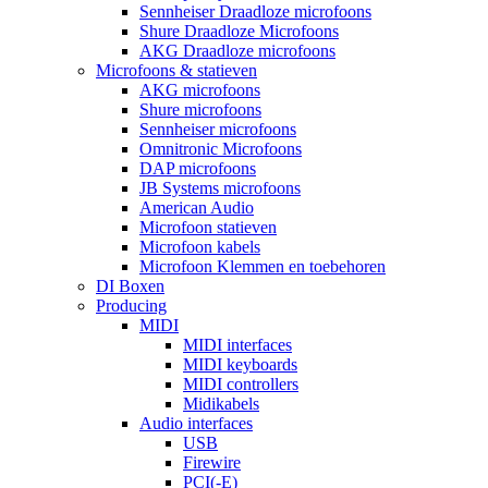
Sennheiser Draadloze microfoons
Shure Draadloze Microfoons
AKG Draadloze microfoons
Microfoons & statieven
AKG microfoons
Shure microfoons
Sennheiser microfoons
Omnitronic Microfoons
DAP microfoons
JB Systems microfoons
American Audio
Microfoon statieven
Microfoon kabels
Microfoon Klemmen en toebehoren
DI Boxen
Producing
MIDI
MIDI interfaces
MIDI keyboards
MIDI controllers
Midikabels
Audio interfaces
USB
Firewire
PCI(-E)