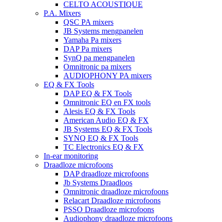
CELTO ACOUSTIQUE
P.A. Mixers
QSC PA mixers
JB Systems mengpanelen
Yamaha Pa mixers
DAP Pa mixers
SynQ pa mengpanelen
Omnitronic pa mixers
AUDIOPHONY PA mixers
EQ & FX Tools
DAP EQ & FX Tools
Omnitronic EQ en FX tools
Alesis EQ & FX Tools
American Audio EQ & FX
JB Systems EQ & FX Tools
SYNQ EQ & FX Tools
TC Electronics EQ & FX
In-ear monitoring
Draadloze microfoons
DAP draadloze microfoons
Jb Systems Draadloos
Omnitronic draadloze microfoons
Relacart Draadloze microfoons
PSSO Draadloze microfoons
Audiophony draadloze microfoons