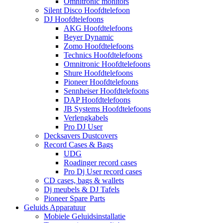
Omnitronic monitors
Silent Disco Hoofdtelefoon
DJ Hoofdtelefoons
AKG Hoofdtelefoons
Beyer Dynamic
Zomo Hoofdtelefoons
Technics Hoofdtelefoons
Omnitronic Hoofdtelefoons
Shure Hoofdtelefoons
Pioneer Hoofdtelefoons
Sennheiser Hoofdtelefoons
DAP Hoofdtelefoons
JB Systems Hoofdtelefoons
Verlengkabels
Pro DJ User
Decksavers Dustcovers
Record Cases & Bags
UDG
Roadinger record cases
Pro Dj User record cases
CD cases, bags & wallets
Dj meubels & DJ Tafels
Pioneer Spare Parts
Geluids Apparatuur
Mobiele Geluidsinstallatie