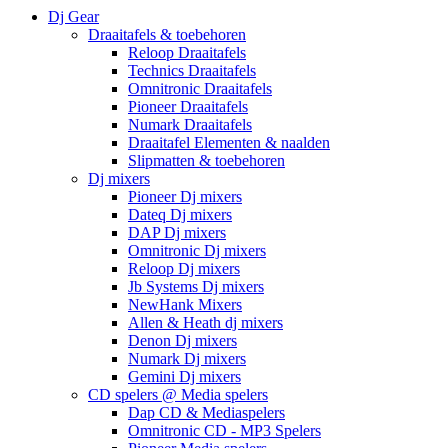
Dj Gear
Draaitafels & toebehoren
Reloop Draaitafels
Technics Draaitafels
Omnitronic Draaitafels
Pioneer Draaitafels
Numark Draaitafels
Draaitafel Elementen & naalden
Slipmatten & toebehoren
Dj mixers
Pioneer Dj mixers
Dateq Dj mixers
DAP Dj mixers
Omnitronic Dj mixers
Reloop Dj mixers
Jb Systems Dj mixers
NewHank Mixers
Allen & Heath dj mixers
Denon Dj mixers
Numark Dj mixers
Gemini Dj mixers
CD spelers @ Media spelers
Dap CD & Mediaspelers
Omnitronic CD - MP3 Spelers