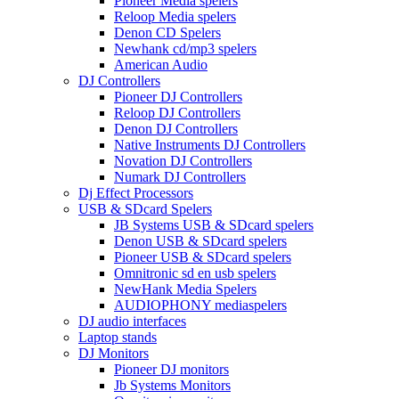
Pioneer Media spelers
Reloop Media spelers
Denon CD Spelers
Newhank cd/mp3 spelers
American Audio
DJ Controllers
Pioneer DJ Controllers
Reloop DJ Controllers
Denon DJ Controllers
Native Instruments DJ Controllers
Novation DJ Controllers
Numark DJ Controllers
Dj Effect Processors
USB & SDcard Spelers
JB Systems USB & SDcard spelers
Denon USB & SDcard spelers
Pioneer USB & SDcard spelers
Omnitronic sd en usb spelers
NewHank Media Spelers
AUDIOPHONY mediaspelers
DJ audio interfaces
Laptop stands
DJ Monitors
Pioneer DJ monitors
Jb Systems Monitors