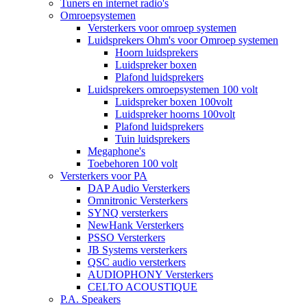
Tuners en internet radio's
Omroepsystemen
Versterkers voor omroep systemen
Luidsprekers Ohm's voor Omroep systemen
Hoorn luidsprekers
Luidspreker boxen
Plafond luidsprekers
Luidsprekers omroepsystemen 100 volt
Luidspreker boxen 100volt
Luidspreker hoorns 100volt
Plafond luidsprekers
Tuin luidsprekers
Megaphone's
Toebehoren 100 volt
Versterkers voor PA
DAP Audio Versterkers
Omnitronic Versterkers
SYNQ versterkers
NewHank Versterkers
PSSO Versterkers
JB Systems versterkers
QSC audio versterkers
AUDIOPHONY Versterkers
CELTO ACOUSTIQUE
P.A. Speakers