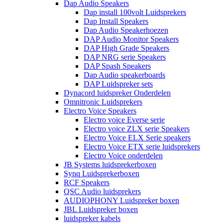
Dap Audio Speakers
Dap install 100volt Luidsprekers
Dap Install Speakers
Dap Audio Speakerhoezen
DAP Audio Monitor Speakers
DAP High Grade Speakers
DAP NRG serie Speakers
DAP Spash Speakers
Dap Audio speakerboards
DAP Luidspreker sets
Dynacord luidspreker Onderdelen
Omnitronic Luidsprekers
Electro Voice Speakers
Electro voice Everse serie
Electro voice ZLX serie Speakers
Electro Voice ELX Serie speakers
Electro Voice ETX serie luidsprekers
Electro Voice onderdelen
JB Systems luidsprekerboxen
Synq Luidsprekerboxen
RCF Speakers
QSC Audio luidsprekers
AUDIOPHONY Luidspreker boxen
JBL Luidspreker boxen
luidspreker kabels