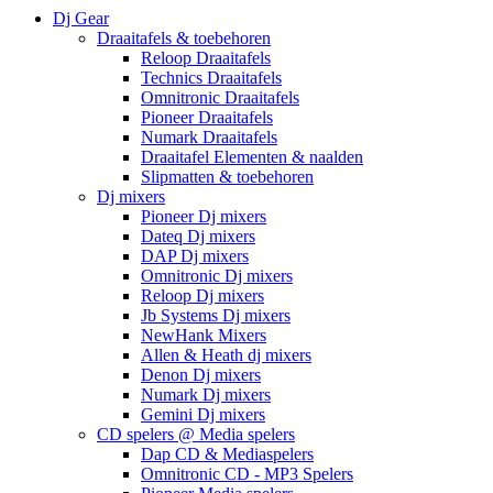
Dj Gear
Draaitafels & toebehoren
Reloop Draaitafels
Technics Draaitafels
Omnitronic Draaitafels
Pioneer Draaitafels
Numark Draaitafels
Draaitafel Elementen & naalden
Slipmatten & toebehoren
Dj mixers
Pioneer Dj mixers
Dateq Dj mixers
DAP Dj mixers
Omnitronic Dj mixers
Reloop Dj mixers
Jb Systems Dj mixers
NewHank Mixers
Allen & Heath dj mixers
Denon Dj mixers
Numark Dj mixers
Gemini Dj mixers
CD spelers @ Media spelers
Dap CD & Mediaspelers
Omnitronic CD - MP3 Spelers