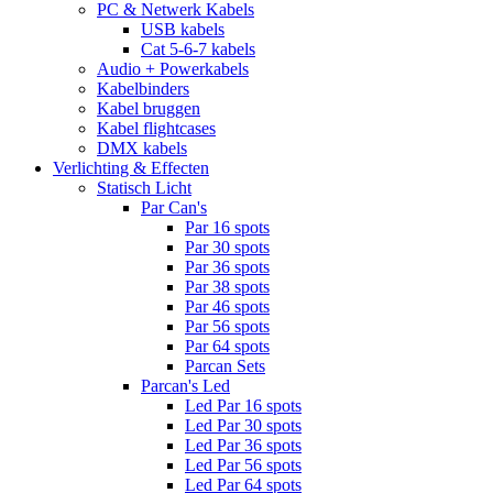
PC & Netwerk Kabels
USB kabels
Cat 5-6-7 kabels
Audio + Powerkabels
Kabelbinders
Kabel bruggen
Kabel flightcases
DMX kabels
Verlichting & Effecten
Statisch Licht
Par Can's
Par 16 spots
Par 30 spots
Par 36 spots
Par 38 spots
Par 46 spots
Par 56 spots
Par 64 spots
Parcan Sets
Parcan's Led
Led Par 16 spots
Led Par 30 spots
Led Par 36 spots
Led Par 56 spots
Led Par 64 spots