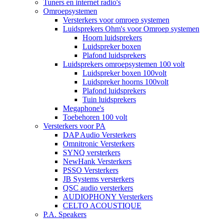
Tuners en internet radio's
Omroepsystemen
Versterkers voor omroep systemen
Luidsprekers Ohm's voor Omroep systemen
Hoorn luidsprekers
Luidspreker boxen
Plafond luidsprekers
Luidsprekers omroepsystemen 100 volt
Luidspreker boxen 100volt
Luidspreker hoorns 100volt
Plafond luidsprekers
Tuin luidsprekers
Megaphone's
Toebehoren 100 volt
Versterkers voor PA
DAP Audio Versterkers
Omnitronic Versterkers
SYNQ versterkers
NewHank Versterkers
PSSO Versterkers
JB Systems versterkers
QSC audio versterkers
AUDIOPHONY Versterkers
CELTO ACOUSTIQUE
P.A. Speakers