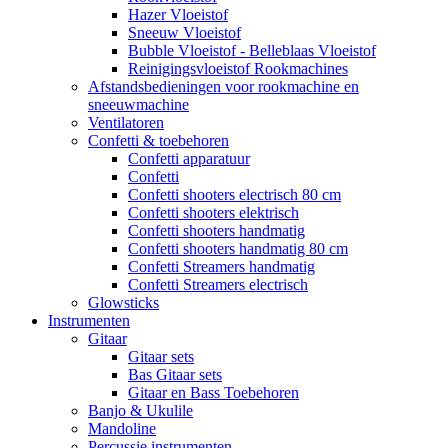
Hazer Vloeistof
Sneeuw Vloeistof
Bubble Vloeistof - Belleblaas Vloeistof
Reinigingsvloeistof Rookmachines
Afstandsbedieningen voor rookmachine en
sneeuwmachine
Ventilatoren
Confetti & toebehoren
Confetti apparatuur
Confetti
Confetti shooters electrisch 80 cm
Confetti shooters elektrisch
Confetti shooters handmatig
Confetti shooters handmatig 80 cm
Confetti Streamers handmatig
Confetti Streamers electrisch
Glowsticks
Instrumenten
Gitaar
Gitaar sets
Bas Gitaar sets
Gitaar en Bass Toebehoren
Banjo & Ukulile
Mandoline
Percussie instrumenten