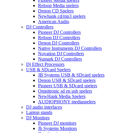
Pioneer Media spelers
Reloop Media spelers
Denon CD Spelers
Newhank cd/mp3 spelers
American Audio
DJ Controllers
Pioneer DJ Controllers
Reloop DJ Controllers
Denon DJ Controllers
Native Instruments DJ Controllers
Novation DJ Controllers
Numark DJ Controllers
Dj Effect Processors
USB & SDcard Spelers
JB Systems USB & SDcard spelers
Denon USB & SDcard spelers
Pioneer USB & SDcard spelers
Omnitronic sd en usb spelers
NewHank Media Spelers
AUDIOPHONY mediaspelers
DJ audio interfaces
Laptop stands
DJ Monitors
Pioneer DJ monitors
Jb Systems Monitors