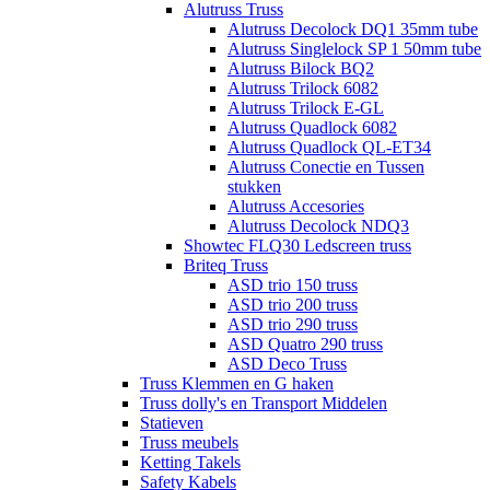
Alutruss Truss
Alutruss Decolock DQ1 35mm tube
Alutruss Singlelock SP 1 50mm tube
Alutruss Bilock BQ2
Alutruss Trilock 6082
Alutruss Trilock E-GL
Alutruss Quadlock 6082
Alutruss Quadlock QL-ET34
Alutruss Conectie en Tussen
stukken
Alutruss Accesories
Alutruss Decolock NDQ3
Showtec FLQ30 Ledscreen truss
Briteq Truss
ASD trio 150 truss
ASD trio 200 truss
ASD trio 290 truss
ASD Quatro 290 truss
ASD Deco Truss
Truss Klemmen en G haken
Truss dolly's en Transport Middelen
Statieven
Truss meubels
Ketting Takels
Safety Kabels