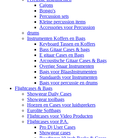
Cajons
Bongo's
Percussion sets
Kleine percussion items
Accessories voor Percussion
drums
Instrumenten Koffers en Bags
Keyboard Tassen en Koffers
Bass Gitaar Cases & bags
E gitaar Cases en Bags
Arcoustische Gitaar Cases & Bags
Overige Snaar Instrumenten
Bags voor BlaasInstrumenten
Standaards voor Instrumenten
Bags voor percussie en drums
Flightcases & Bags
Showgear Daily Cases
Showgear toolbags
Hoezen en Cases voor luidsprekers
Eurolite Softbags
Flightcases voor Video Producten
Flightcases voor P.A.
Pro Dj User Cases
Showgear cases