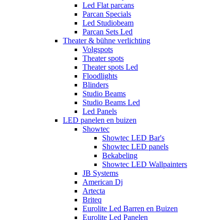
Led Flat parcans
Parcan Specials
Led Studiobeam
Parcan Sets Led
Theater & bühne verlichting
Volgspots
Theater spots
Theater spots Led
Floodlights
Blinders
Studio Beams
Studio Beams Led
Led Panels
LED panelen en buizen
Showtec
Showtec LED Bar's
Showtec LED panels
Bekabeling
Showtec LED Wallpainters
JB Systems
American Dj
Artecta
Briteq
Eurolite Led Barren en Buizen
Eurolite Led Panelen