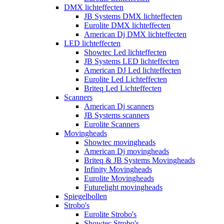
DMX lichteffecten
JB Systems DMX lichteffecten
Eurolite DMX lichteffecten
American Dj DMX lichteffecten
LED lichteffecten
Showtec Led lichteffecten
JB Systems LED lichteffecten
American DJ Led lichteffecten
Eurolite Led Lichteffecten
Briteq Led Lichteffecten
Scanners
American Dj scanners
JB Systems scanners
Eurolite Scanners
Movingheads
Showtec movingheads
American Dj movingheads
Briteq & JB Systems Movingheads
Infinity Movingheads
Eurolite Movingheads
Futurelight movingheads
Spiegelbollen
Strobo's
Eurolite Strobo's
Showtec Strobo's