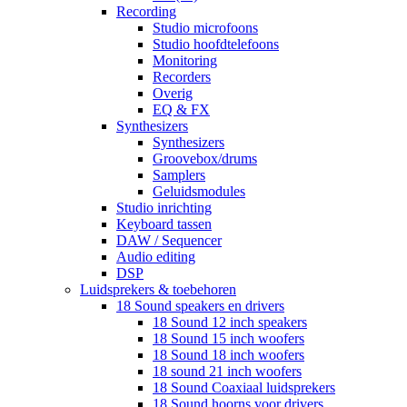
Recording
Studio microfoons
Studio hoofdtelefoons
Monitoring
Recorders
Overig
EQ & FX
Synthesizers
Synthesizers
Groovebox/drums
Samplers
Geluidsmodules
Studio inrichting
Keyboard tassen
DAW / Sequencer
Audio editing
DSP
Luidsprekers & toebehoren
18 Sound speakers en drivers
18 Sound 12 inch speakers
18 Sound 15 inch woofers
18 Sound 18 inch woofers
18 sound 21 inch woofers
18 Sound Coaxiaal luidsprekers
18 Sound hoorns voor drivers