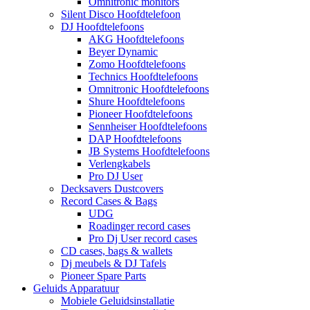
Omnitronic monitors
Silent Disco Hoofdtelefoon
DJ Hoofdtelefoons
AKG Hoofdtelefoons
Beyer Dynamic
Zomo Hoofdtelefoons
Technics Hoofdtelefoons
Omnitronic Hoofdtelefoons
Shure Hoofdtelefoons
Pioneer Hoofdtelefoons
Sennheiser Hoofdtelefoons
DAP Hoofdtelefoons
JB Systems Hoofdtelefoons
Verlengkabels
Pro DJ User
Decksavers Dustcovers
Record Cases & Bags
UDG
Roadinger record cases
Pro Dj User record cases
CD cases, bags & wallets
Dj meubels & DJ Tafels
Pioneer Spare Parts
Geluids Apparatuur
Mobiele Geluidsinstallatie