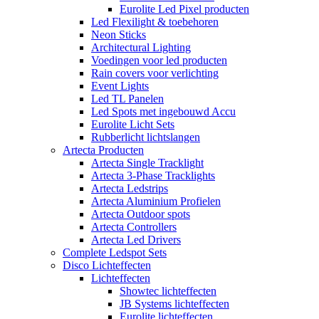
Eurolite Led Pixel producten
Led Flexilight & toebehoren
Neon Sticks
Architectural Lighting
Voedingen voor led producten
Rain covers voor verlichting
Event Lights
Led TL Panelen
Led Spots met ingebouwd Accu
Eurolite Licht Sets
Rubberlicht lichtslangen
Artecta Producten
Artecta Single Tracklight
Artecta 3-Phase Tracklights
Artecta Ledstrips
Artecta Aluminium Profielen
Artecta Outdoor spots
Artecta Controllers
Artecta Led Drivers
Complete Ledspot Sets
Disco Lichteffecten
Lichteffecten
Showtec lichteffecten
JB Systems lichteffecten
Eurolite lichteffecten