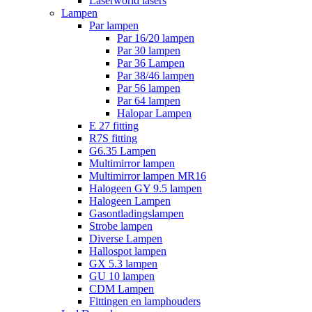
Laserworld lasers
Lampen
Par lampen
Par 16/20 lampen
Par 30 lampen
Par 36 Lampen
Par 38/46 lampen
Par 56 lampen
Par 64 lampen
Halopar Lampen
E 27 fitting
R7S fitting
G6.35 Lampen
Multimirror lampen
Multimirror lampen MR16
Halogeen GY 9.5 lampen
Halogeen Lampen
Gasontladingslampen
Strobe lampen
Diverse Lampen
Hallospot lampen
GX 5.3 lampen
GU 10 lampen
CDM Lampen
Fittingen en lamphouders