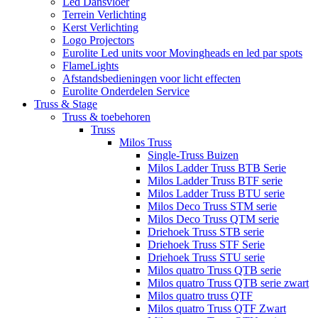
Led Dansvloer
Terrein Verlichting
Kerst Verlichting
Logo Projectors
Eurolite Led units voor Movingheads en led par spots
FlameLights
Afstandsbedieningen voor licht effecten
Eurolite Onderdelen Service
Truss & Stage
Truss & toebehoren
Truss
Milos Truss
Single-Truss Buizen
Milos Ladder Truss BTB Serie
Milos Ladder Truss BTF serie
Milos Ladder Truss BTU serie
Milos Deco Truss STM serie
Milos Deco Truss QTM serie
Driehoek Truss STB serie
Driehoek Truss STF Serie
Driehoek Truss STU serie
Milos quatro Truss QTB serie
Milos quatro Truss QTB serie zwart
Milos quatro truss QTF
Milos quatro Truss QTF Zwart