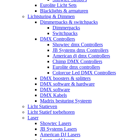
Eurolite Licht Sets
Blacklights & armaturen
Lichtsturing & Dimmen
Dimmerpacks & switchpacks
Dimmerpacks
Switchpacks
DMX Controllers
Showtec dmx Controllers
JB Systems dmx Controllers
American dj dmx Controllers
Chimp DMX Controllers
Eurolite dmx controllers
Colorcue Led DMX Controllers
DMX boosters & splitters
DMX software & hardware
DMX software
DMX Kabels
Madrix besturing Systeem
Licht Statieven
Licht Statief toebehoren
Laser
Showtec Lasers
JB Systems Lasers
American DJ Lasers