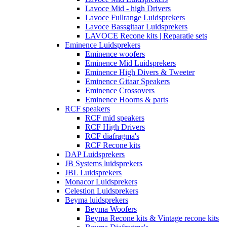
Lavoce Mid - high Drivers
Lavoce Fullrange Luidsprekers
Lavoce Bassgitaar Luidsprekers
LAVOCE Recone kits | Reparatie sets
Eminence Luidsprekers
Eminence woofers
Eminence Mid Luidsprekers
Eminence High Divers & Tweeter
Eminence Gitaar Speakers
Eminence Crossovers
Eminence Hoorns & parts
RCF speakers
RCF mid speakers
RCF High Drivers
RCF diafragma's
RCF Recone kits
DAP Luidsprekers
JB Systems luidsprekers
JBL Luidsprekers
Monacor Luidsprekers
Celestion Luidsprekers
Beyma luidsprekers
Beyma Woofers
Beyma Recone kits & Vintage recone kits