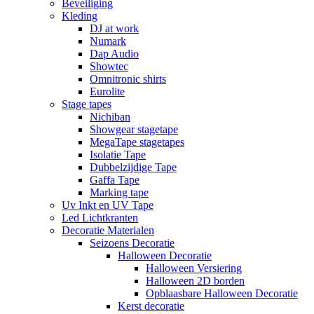
Beveiliging
Kleding
DJ at work
Numark
Dap Audio
Showtec
Omnitronic shirts
Eurolite
Stage tapes
Nichiban
Showgear stagetape
MegaTape stagetapes
Isolatie Tape
Dubbelzijdige Tape
Gaffa Tape
Marking tape
Uv Inkt en UV Tape
Led Lichtkranten
Decoratie Materialen
Seizoens Decoratie
Halloween Decoratie
Halloween Versiering
Halloween 2D borden
Opblaasbare Halloween Decoratie
Kerst decoratie