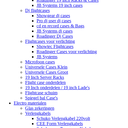
Roadinger 19 inch Racks & Cases
JB Systems 19 inch cases
Dj flightcases
Showgear dj cases
Pro dj user dj cases
cd en record cases & Bags
JB Systems dj cases
Roadinger Dj Cases
Flightcases voor verlichting
Showtec Flightcases
Roadinger Cases voor verlichting
JB Systems
Microfoon cases
Universele Cases Klein
Universele Cases Groot
19 Inch Server Racks
Flight case onderdelen
19 Inch onderdelen / 19 inch Lade's
Flightcase schuim
Spiegel bal Case's
Electro materialen
Glas zekeringen
Verlengkabels
Schuko Verlengkabel 220volt
CEE Form Verlengkabels