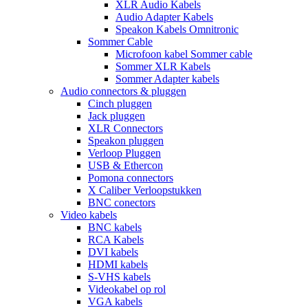
XLR Audio Kabels
Audio Adapter Kabels
Speakon Kabels Omnitronic
Sommer Cable
Microfoon kabel Sommer cable
Sommer XLR Kabels
Sommer Adapter kabels
Audio connectors & pluggen
Cinch pluggen
Jack pluggen
XLR Connectors
Speakon pluggen
Verloop Pluggen
USB & Ethercon
Pomona connectors
X Caliber Verloopstukken
BNC conectors
Video kabels
BNC kabels
RCA Kabels
DVI kabels
HDMI kabels
S-VHS kabels
Videokabel op rol
VGA kabels