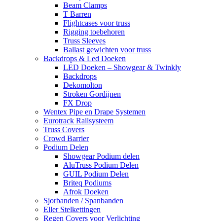
Beam Clamps
T Barren
Flightcases voor truss
Rigging toebehoren
Truss Sleeves
Ballast gewichten voor truss
Backdrops & Led Doeken
LED Doeken – Showgear & Twinkly
Backdrops
Dekomolton
Stroken Gordijnen
FX Drop
Wentex Pipe en Drape Systemen
Eurotrack Railsysteem
Truss Covers
Crowd Barrier
Podium Delen
Showgear Podium delen
AluTruss Podium Delen
GUIL Podium Delen
Briteq Podiums
Afrok Doeken
Sjorbanden / Spanbanden
Eller Stelkettingen
Regen Covers voor Verlichting