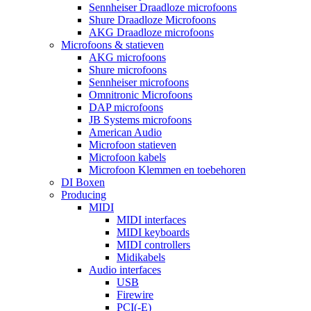
Sennheiser Draadloze microfoons
Shure Draadloze Microfoons
AKG Draadloze microfoons
Microfoons & statieven
AKG microfoons
Shure microfoons
Sennheiser microfoons
Omnitronic Microfoons
DAP microfoons
JB Systems microfoons
American Audio
Microfoon statieven
Microfoon kabels
Microfoon Klemmen en toebehoren
DI Boxen
Producing
MIDI
MIDI interfaces
MIDI keyboards
MIDI controllers
Midikabels
Audio interfaces
USB
Firewire
PCI(-E)