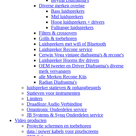
Beyma Diafragma's
Diverse merken overige
Bass luidsprekers
Mid luidsprekers
Hoog luidsprekers + drivers
Fullrange luidsprekers
Filters & crossovers
Grills & toebehoren
Luidsprekers met wifi of Bluetooth
Luidspreker Recone service
Cerwin Vega vintage diafragma's & recone's
Luidspreker Hoorns tbv drivers
OEM tweeter en Driver Diafragma's diverse
merk vervangers
alle Merken Recone Kits
Radian Diafragma's
luidspreker statieven & ophangbeugels
Statieven voor instrumenten
Limiters
Draadloze Audio Verbinding
Omnitronic Onderdelen service
JB Systems & Synq Onderdelen service
Video producten
Projectie schermen en toebehoren
data / power kabels voor pixelscreens