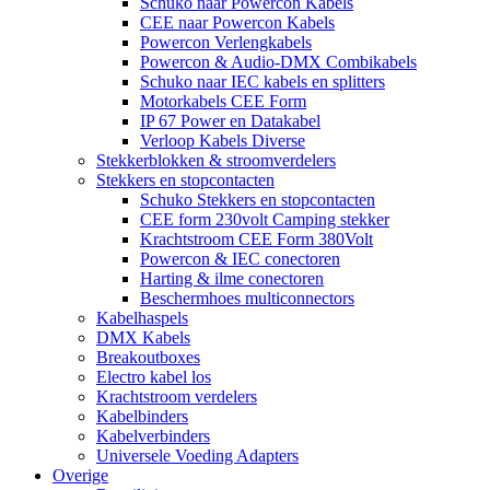
Schuko naar Powercon Kabels
CEE naar Powercon Kabels
Powercon Verlengkabels
Powercon & Audio-DMX Combikabels
Schuko naar IEC kabels en splitters
Motorkabels CEE Form
IP 67 Power en Datakabel
Verloop Kabels Diverse
Stekkerblokken & stroomverdelers
Stekkers en stopcontacten
Schuko Stekkers en stopcontacten
CEE form 230volt Camping stekker
Krachtstroom CEE Form 380Volt
Powercon & IEC conectoren
Harting & ilme conectoren
Beschermhoes multiconnectors
Kabelhaspels
DMX Kabels
Breakoutboxes
Electro kabel los
Krachtstroom verdelers
Kabelbinders
Kabelverbinders
Universele Voeding Adapters
Overige