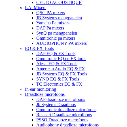
CELTO ACOUSTIQUE
P.A. Mixers
QSC PA mixers
JB Systems mengpanelen
Yamaha Pa mixers
DAP Pa mixers
SynQ pa mengpanelen
Omnitronic pa mixers
AUDIOPHONY PA mixers
EQ & FX Tools
DAP EQ & FX Tools
Omnitronic EQ en FX tools
Alesis EQ & FX Tools
American Audio EQ & FX
JB Systems EQ & FX Tools
SYNQ EQ & FX Tools
TC Electronics EQ & FX
In-ear monitoring
Draadloze microfoons
DAP draadloze microfoons
Jb Systems Draadloos
Omnitronic draadloze microfoons
Relacart Draadloze microfoons
PSSO Draadloze microfoons
Audiophony draadloze microfoons