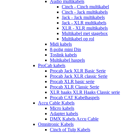
Audio multikabels
Cinch - Cinch multikabel
Cinch - Jack multikabels
Jack - Jack multikabels
Jack - XLR multikabels
XLR - XLR multikabels
Multikabel met stagebox
Multikabel op rol
Midi kabels
8-polig mini Din
Toslink kabels
Multikabel haspels
ProCab kabels
Procab Jack XLR Basic Serie
Procab Jack XLR classic Serie
Procab XLR basic serie
Procab XLR Classic Serie
XLR haaks XLR Haaks Classic serie
Procab CAT Kabelhaspels
Accu Cable Kabels
Micro kabels
Adapter kabels
DMX Kabels Accu Cable
Omnitronic Kabels
Cinch of Tulp Kabels