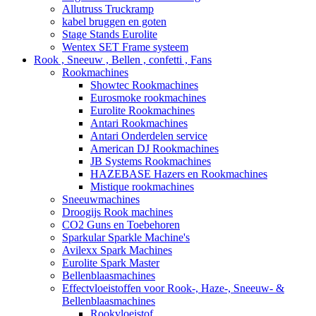
Allutruss Truckramp
kabel bruggen en goten
Stage Stands Eurolite
Wentex SET Frame systeem
Rook , Sneeuw , Bellen , confetti , Fans
Rookmachines
Showtec Rookmachines
Eurosmoke rookmachines
Eurolite Rookmachines
Antari Rookmachines
Antari Onderdelen service
American DJ Rookmachines
JB Systems Rookmachines
HAZEBASE Hazers en Rookmachines
Mistique rookmachines
Sneeuwmachines
Droogijs Rook machines
CO2 Guns en Toebehoren
Sparkular Sparkle Machine's
Avilexx Spark Machines
Eurolite Spark Master
Bellenblaasmachines
Effectvloeistoffen voor Rook-, Haze-, Sneeuw- &
Bellenblaasmachines
Rookvloeistof