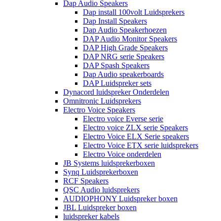
Dap Audio Speakers
Dap install 100volt Luidsprekers
Dap Install Speakers
Dap Audio Speakerhoezen
DAP Audio Monitor Speakers
DAP High Grade Speakers
DAP NRG serie Speakers
DAP Spash Speakers
Dap Audio speakerboards
DAP Luidspreker sets
Dynacord luidspreker Onderdelen
Omnitronic Luidsprekers
Electro Voice Speakers
Electro voice Everse serie
Electro voice ZLX serie Speakers
Electro Voice ELX Serie speakers
Electro Voice ETX serie luidsprekers
Electro Voice onderdelen
JB Systems luidsprekerboxen
Synq Luidsprekerboxen
RCF Speakers
QSC Audio luidsprekers
AUDIOPHONY Luidspreker boxen
JBL Luidspreker boxen
luidspreker kabels