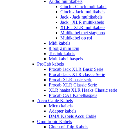
Audio multikabels
Cinch - Cinch multikabel
Cinch - Jack multikabels
Jack - Jack multikabels
Jack - XLR multikabels
XLR - XLR multikabels
Multikabel met stagebox
Multikabel op rol
Midi kabels
8-polig mini Din
Toslink kabels
Multikabel haspels
ProCab kabels
Procab Jack XLR Basic Serie
Procab Jack XLR classic Serie
Procab XLR basic serie
Procab XLR Classic Serie
XLR haaks XLR Haaks Classic serie
Procab CAT Kabelhaspels
Accu Cable Kabels
Micro kabels
Adapter kabels
DMX Kabels Accu Cable
Omnitronic Kabels
Cinch of Tulp Kabels