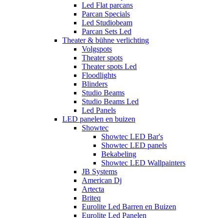
Led Flat parcans
Parcan Specials
Led Studiobeam
Parcan Sets Led
Theater & bühne verlichting
Volgspots
Theater spots
Theater spots Led
Floodlights
Blinders
Studio Beams
Studio Beams Led
Led Panels
LED panelen en buizen
Showtec
Showtec LED Bar's
Showtec LED panels
Bekabeling
Showtec LED Wallpainters
JB Systems
American Dj
Artecta
Briteq
Eurolite Led Barren en Buizen
Eurolite Led Panelen