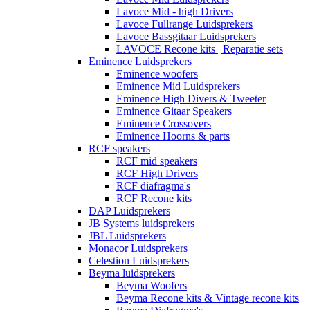
Lavoce Mid - high Drivers
Lavoce Fullrange Luidsprekers
Lavoce Bassgitaar Luidsprekers
LAVOCE Recone kits | Reparatie sets
Eminence Luidsprekers
Eminence woofers
Eminence Mid Luidsprekers
Eminence High Divers & Tweeter
Eminence Gitaar Speakers
Eminence Crossovers
Eminence Hoorns & parts
RCF speakers
RCF mid speakers
RCF High Drivers
RCF diafragma's
RCF Recone kits
DAP Luidsprekers
JB Systems luidsprekers
JBL Luidsprekers
Monacor Luidsprekers
Celestion Luidsprekers
Beyma luidsprekers
Beyma Woofers
Beyma Recone kits & Vintage recone kits