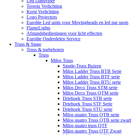
Led Dansvloer
Terrein Verlichting
Kerst Verlichting
Logo Projectors
Eurolite Led units voor Movingheads en led par spots
FlameLights
Afstandsbedieningen voor licht effecten
Eurolite Onderdelen Service
Truss & Stage
Truss & toebehoren
Truss
Milos Truss
Single-Truss Buizen
Milos Ladder Truss BTB Serie
Milos Ladder Truss BTF serie
Milos Ladder Truss BTU serie
Milos Deco Truss STM serie
Milos Deco Truss QTM serie
Driehoek Truss STB serie
Driehoek Truss STF Serie
Driehoek Truss STU serie
Milos quatro Truss QTB serie
Milos quatro Truss QTB serie zwart
Milos quatro truss QTF
Milos quatro Truss QTF Zwart