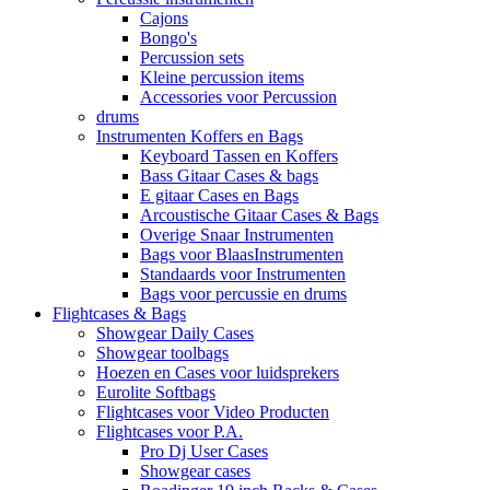
Cajons
Bongo's
Percussion sets
Kleine percussion items
Accessories voor Percussion
drums
Instrumenten Koffers en Bags
Keyboard Tassen en Koffers
Bass Gitaar Cases & bags
E gitaar Cases en Bags
Arcoustische Gitaar Cases & Bags
Overige Snaar Instrumenten
Bags voor BlaasInstrumenten
Standaards voor Instrumenten
Bags voor percussie en drums
Flightcases & Bags
Showgear Daily Cases
Showgear toolbags
Hoezen en Cases voor luidsprekers
Eurolite Softbags
Flightcases voor Video Producten
Flightcases voor P.A.
Pro Dj User Cases
Showgear cases