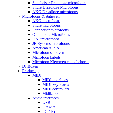
Sennheiser Draadloze microfoons
Shure Draadloze Microfoons
AKG Draadloze microfoons
Microfoons & statieven
AKG microfoons
Shure microfoons
Sennheiser microfoons
Omnitronic Microfoons
DAP microfoons
JB Systems microfoons
American Audio
Microfoon statieven
Microfoon kabels
Microfoon Klemmen en toebehoren
DI Boxen
Producing
MIDI
MIDI interfaces
MIDI keyboards
MIDI controllers
Midikabels
Audio interfaces
USB
Firewire
PCI(-E)