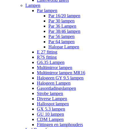
Laserworld lasers
Lampen
Par lampen
Par 16/20 lampen
Par 30 lampen
Par 36 Lampen
Par 38/46 lampen
Par 56 lampen
Par 64 lampen
Halopar Lampen
E 27 fitting
R7S fitting
G6.35 Lampen
Multimirror lampen
Multimirror lampen MR16
Halogeen GY 9.5 lampen
Halogeen Lampen
Gasontladingslampen
Strobe lampen
Diverse Lampen
Hallospot lampen
GX 5.3 lampen
GU 10 lampen
CDM Lampen
Fittingen en lamphouders