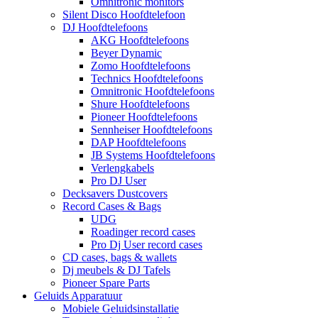
Omnitronic monitors
Silent Disco Hoofdtelefoon
DJ Hoofdtelefoons
AKG Hoofdtelefoons
Beyer Dynamic
Zomo Hoofdtelefoons
Technics Hoofdtelefoons
Omnitronic Hoofdtelefoons
Shure Hoofdtelefoons
Pioneer Hoofdtelefoons
Sennheiser Hoofdtelefoons
DAP Hoofdtelefoons
JB Systems Hoofdtelefoons
Verlengkabels
Pro DJ User
Decksavers Dustcovers
Record Cases & Bags
UDG
Roadinger record cases
Pro Dj User record cases
CD cases, bags & wallets
Dj meubels & DJ Tafels
Pioneer Spare Parts
Geluids Apparatuur
Mobiele Geluidsinstallatie