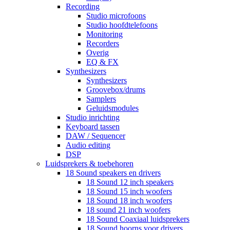
Recording
Studio microfoons
Studio hoofdtelefoons
Monitoring
Recorders
Overig
EQ & FX
Synthesizers
Synthesizers
Groovebox/drums
Samplers
Geluidsmodules
Studio inrichting
Keyboard tassen
DAW / Sequencer
Audio editing
DSP
Luidsprekers & toebehoren
18 Sound speakers en drivers
18 Sound 12 inch speakers
18 Sound 15 inch woofers
18 Sound 18 inch woofers
18 sound 21 inch woofers
18 Sound Coaxiaal luidsprekers
18 Sound hoorns voor drivers