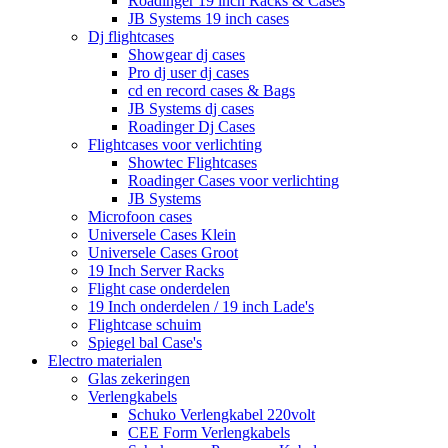
Roadinger 19 inch Racks & Cases
JB Systems 19 inch cases
Dj flightcases
Showgear dj cases
Pro dj user dj cases
cd en record cases & Bags
JB Systems dj cases
Roadinger Dj Cases
Flightcases voor verlichting
Showtec Flightcases
Roadinger Cases voor verlichting
JB Systems
Microfoon cases
Universele Cases Klein
Universele Cases Groot
19 Inch Server Racks
Flight case onderdelen
19 Inch onderdelen / 19 inch Lade's
Flightcase schuim
Spiegel bal Case's
Electro materialen
Glas zekeringen
Verlengkabels
Schuko Verlengkabel 220volt
CEE Form Verlengkabels