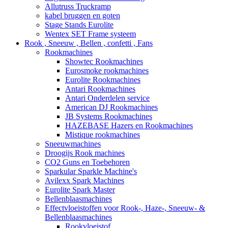
Allutruss Truckramp
kabel bruggen en goten
Stage Stands Eurolite
Wentex SET Frame systeem
Rook , Sneeuw , Bellen , confetti , Fans
Rookmachines
Showtec Rookmachines
Eurosmoke rookmachines
Eurolite Rookmachines
Antari Rookmachines
Antari Onderdelen service
American DJ Rookmachines
JB Systems Rookmachines
HAZEBASE Hazers en Rookmachines
Mistique rookmachines
Sneeuwmachines
Droogijs Rook machines
CO2 Guns en Toebehoren
Sparkular Sparkle Machine's
Avilexx Spark Machines
Eurolite Spark Master
Bellenblaasmachines
Effectvloeistoffen voor Rook-, Haze-, Sneeuw- &
Bellenblaasmachines
Rookvloeistof