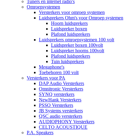
Tuners en internet radio's
Omroepsystemen
Versterkers voor omroep systemen
Luidsprekers Ohm's voor Omroep systemen
Hoorn luidsprekers
Luidspreker boxen
Plafond luidsprekers
Luidsprekers omroepsystemen 100 volt
Luidspreker boxen 100volt
Luidspreker hoorns 100volt
Plafond luidsprekers
Tuin luidsprekers
Megaphone's
Toebehoren 100 volt
Versterkers voor PA
DAP Audio Versterkers
Omnitronic Versterkers
SYNQ versterkers
NewHank Versterkers
PSSO Versterkers
JB Systems versterkers
QSC audio versterkers
AUDIOPHONY Versterkers
CELTO ACOUSTIQUE
P.A. Speakers