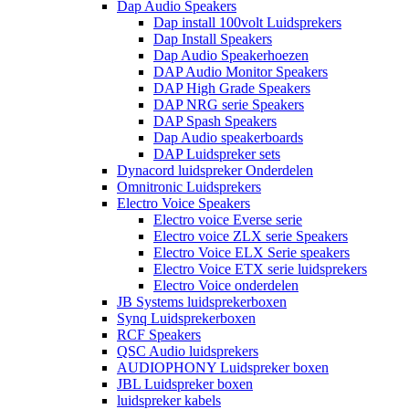
Dap Audio Speakers
Dap install 100volt Luidsprekers
Dap Install Speakers
Dap Audio Speakerhoezen
DAP Audio Monitor Speakers
DAP High Grade Speakers
DAP NRG serie Speakers
DAP Spash Speakers
Dap Audio speakerboards
DAP Luidspreker sets
Dynacord luidspreker Onderdelen
Omnitronic Luidsprekers
Electro Voice Speakers
Electro voice Everse serie
Electro voice ZLX serie Speakers
Electro Voice ELX Serie speakers
Electro Voice ETX serie luidsprekers
Electro Voice onderdelen
JB Systems luidsprekerboxen
Synq Luidsprekerboxen
RCF Speakers
QSC Audio luidsprekers
AUDIOPHONY Luidspreker boxen
JBL Luidspreker boxen
luidspreker kabels