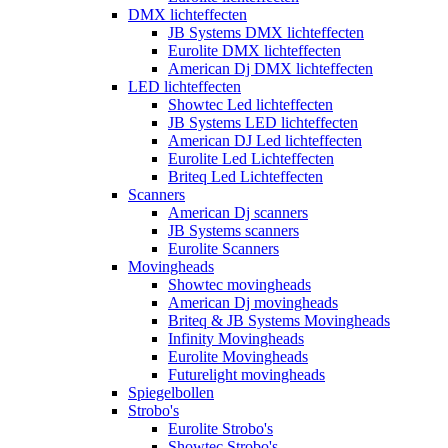
DMX lichteffecten
JB Systems DMX lichteffecten
Eurolite DMX lichteffecten
American Dj DMX lichteffecten
LED lichteffecten
Showtec Led lichteffecten
JB Systems LED lichteffecten
American DJ Led lichteffecten
Eurolite Led Lichteffecten
Briteq Led Lichteffecten
Scanners
American Dj scanners
JB Systems scanners
Eurolite Scanners
Movingheads
Showtec movingheads
American Dj movingheads
Briteq & JB Systems Movingheads
Infinity Movingheads
Eurolite Movingheads
Futurelight movingheads
Spiegelbollen
Strobo's
Eurolite Strobo's
Showtec Strobo's