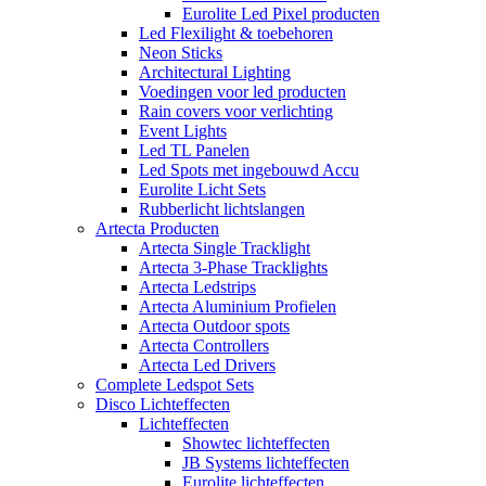
Eurolite Led Pixel producten
Led Flexilight & toebehoren
Neon Sticks
Architectural Lighting
Voedingen voor led producten
Rain covers voor verlichting
Event Lights
Led TL Panelen
Led Spots met ingebouwd Accu
Eurolite Licht Sets
Rubberlicht lichtslangen
Artecta Producten
Artecta Single Tracklight
Artecta 3-Phase Tracklights
Artecta Ledstrips
Artecta Aluminium Profielen
Artecta Outdoor spots
Artecta Controllers
Artecta Led Drivers
Complete Ledspot Sets
Disco Lichteffecten
Lichteffecten
Showtec lichteffecten
JB Systems lichteffecten
Eurolite lichteffecten