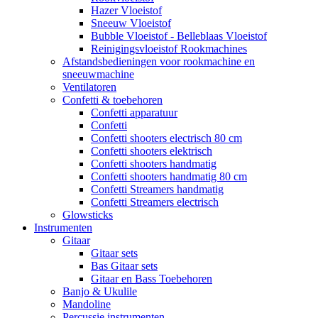
Hazer Vloeistof
Sneeuw Vloeistof
Bubble Vloeistof - Belleblaas Vloeistof
Reinigingsvloeistof Rookmachines
Afstandsbedieningen voor rookmachine en
sneeuwmachine
Ventilatoren
Confetti & toebehoren
Confetti apparatuur
Confetti
Confetti shooters electrisch 80 cm
Confetti shooters elektrisch
Confetti shooters handmatig
Confetti shooters handmatig 80 cm
Confetti Streamers handmatig
Confetti Streamers electrisch
Glowsticks
Instrumenten
Gitaar
Gitaar sets
Bas Gitaar sets
Gitaar en Bass Toebehoren
Banjo & Ukulile
Mandoline
Percussie instrumenten