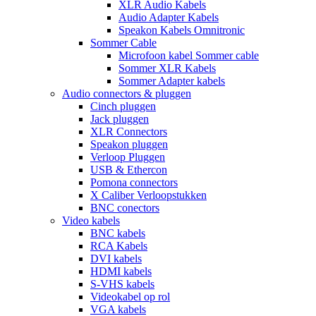
XLR Audio Kabels
Audio Adapter Kabels
Speakon Kabels Omnitronic
Sommer Cable
Microfoon kabel Sommer cable
Sommer XLR Kabels
Sommer Adapter kabels
Audio connectors & pluggen
Cinch pluggen
Jack pluggen
XLR Connectors
Speakon pluggen
Verloop Pluggen
USB & Ethercon
Pomona connectors
X Caliber Verloopstukken
BNC conectors
Video kabels
BNC kabels
RCA Kabels
DVI kabels
HDMI kabels
S-VHS kabels
Videokabel op rol
VGA kabels