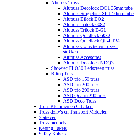
Alutruss Truss
Alutruss Decolock DQ1 35mm tube
Alutruss Singlelock SP 1 50mm tube
Alutruss Bilock BQ2
Alutruss Trilock 6082
Alutruss Trilock E-GL
Alutruss Quadlock 6082
Alutruss Quadlock QL-ET34
Alutruss Conectie en Tussen
stukken
Alutruss Accesories
Alutruss Decolock NDQ3
Showtec FLQ30 Ledscreen truss
Briteq Truss
ASD trio 150 truss
ASD trio 200 truss
ASD trio 290 truss
ASD Quatro 290 truss
ASD Deco Truss
Truss Klemmen en G haken
Truss dolly's en Transport Middelen
Statieven
Truss meubels
Ketting Takels
Safety Kabels