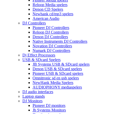
Pioneer Media spelers
Reloop Media spelers
Denon CD Spelers
Newhank cd/mp3 spelers
American Audio
DJ Controllers
Pioneer DJ Controllers
Reloop DJ Controllers
Denon DJ Controllers
Native Instruments DJ Controllers
Novation DJ Controllers
Numark DJ Controllers
Dj Effect Processors
USB & SDcard Spelers
JB Systems USB & SDcard spelers
Denon USB & SDcard spelers
Pioneer USB & SDcard spelers
Omnitronic sd en usb spelers
NewHank Media Spelers
AUDIOPHONY mediaspelers
DJ audio interfaces
Laptop stands
DJ Monitors
Pioneer DJ monitors
Jb Systems Monitors