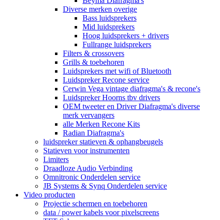
Beyma Diafragma's
Diverse merken overige
Bass luidsprekers
Mid luidsprekers
Hoog luidsprekers + drivers
Fullrange luidsprekers
Filters & crossovers
Grills & toebehoren
Luidsprekers met wifi of Bluetooth
Luidspreker Recone service
Cerwin Vega vintage diafragma's & recone's
Luidspreker Hoorns tbv drivers
OEM tweeter en Driver Diafragma's diverse
merk vervangers
alle Merken Recone Kits
Radian Diafragma's
luidspreker statieven & ophangbeugels
Statieven voor instrumenten
Limiters
Draadloze Audio Verbinding
Omnitronic Onderdelen service
JB Systems & Synq Onderdelen service
Video producten
Projectie schermen en toebehoren
data / power kabels voor pixelscreens