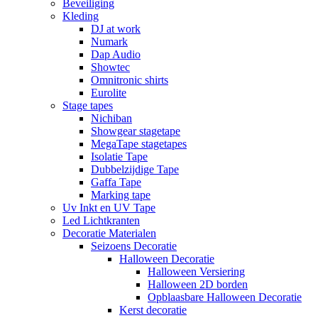
Beveiliging
Kleding
DJ at work
Numark
Dap Audio
Showtec
Omnitronic shirts
Eurolite
Stage tapes
Nichiban
Showgear stagetape
MegaTape stagetapes
Isolatie Tape
Dubbelzijdige Tape
Gaffa Tape
Marking tape
Uv Inkt en UV Tape
Led Lichtkranten
Decoratie Materialen
Seizoens Decoratie
Halloween Decoratie
Halloween Versiering
Halloween 2D borden
Opblaasbare Halloween Decoratie
Kerst decoratie