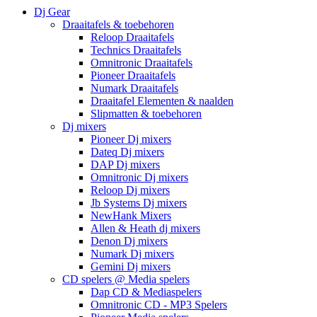
Dj Gear
Draaitafels & toebehoren
Reloop Draaitafels
Technics Draaitafels
Omnitronic Draaitafels
Pioneer Draaitafels
Numark Draaitafels
Draaitafel Elementen & naalden
Slipmatten & toebehoren
Dj mixers
Pioneer Dj mixers
Dateq Dj mixers
DAP Dj mixers
Omnitronic Dj mixers
Reloop Dj mixers
Jb Systems Dj mixers
NewHank Mixers
Allen & Heath dj mixers
Denon Dj mixers
Numark Dj mixers
Gemini Dj mixers
CD spelers @ Media spelers
Dap CD & Mediaspelers
Omnitronic CD - MP3 Spelers