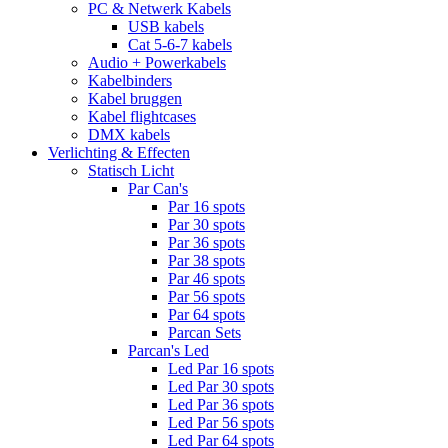
PC & Netwerk Kabels
USB kabels
Cat 5-6-7 kabels
Audio + Powerkabels
Kabelbinders
Kabel bruggen
Kabel flightcases
DMX kabels
Verlichting & Effecten
Statisch Licht
Par Can's
Par 16 spots
Par 30 spots
Par 36 spots
Par 38 spots
Par 46 spots
Par 56 spots
Par 64 spots
Parcan Sets
Parcan's Led
Led Par 16 spots
Led Par 30 spots
Led Par 36 spots
Led Par 56 spots
Led Par 64 spots