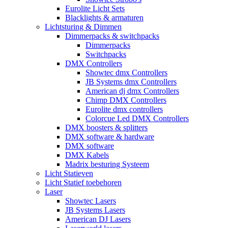
Eurolite Licht Sets
Blacklights & armaturen
Lichtsturing & Dimmen
Dimmerpacks & switchpacks
Dimmerpacks
Switchpacks
DMX Controllers
Showtec dmx Controllers
JB Systems dmx Controllers
American dj dmx Controllers
Chimp DMX Controllers
Eurolite dmx controllers
Colorcue Led DMX Controllers
DMX boosters & splitters
DMX software & hardware
DMX software
DMX Kabels
Madrix besturing Systeem
Licht Statieven
Licht Statief toebehoren
Laser
Showtec Lasers
JB Systems Lasers
American DJ Lasers