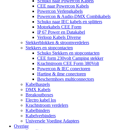
Schuko naar Powercon Kabels
CEE naar Powercon Kabels
Powercon Verlengkabels
Powercon & Audio-DMX Combikabels
Schuko naar IEC kabels en splitters
Motorkabels CEE Form
IP 67 Power en Datakabel
Verloop Kabels Diverse
Stekkerblokken & stroomverdelers
Stekkers en stopcontacten
Schuko Stekkers en stopcontacten
CEE form 230volt Camping stekker
Krachtstroom CEE Form 380Volt
Powercon & IEC conectoren
Harting & ilme conectoren
Beschermhoes multiconnectors
Kabelhaspels
DMX Kabels
Breakoutboxes
Electro kabel los
Krachtstroom verdelers
Kabelbinders
Kabelverbinders
Universele Voeding Adapters
Overige