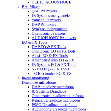
CELTO ACOUSTIQUE
P.A. Mixers
QSC PA mixers
JB Systems mengpanelen
Yamaha Pa mixers
DAP Pa mixers
SynQ pa mengpanelen
Omnitronic pa mixers
AUDIOPHONY PA mixers
EQ & FX Tools
DAP EQ & FX Tools
Omnitronic EQ en FX tools
Alesis EQ & FX Tools
American Audio EQ & FX
JB Systems EQ & FX Tools
SYNQ EQ & FX Tools
TC Electronics EQ & FX
In-ear monitoring
Draadloze microfoons
DAP draadloze microfoons
Jb Systems Draadloos
Omnitronic draadloze microfoons
Relacart Draadloze microfoons
PSSO Draadloze microfoons
Audiophony draadloze microfoons