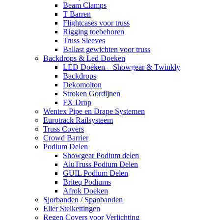
Beam Clamps
T Barren
Flightcases voor truss
Rigging toebehoren
Truss Sleeves
Ballast gewichten voor truss
Backdrops & Led Doeken
LED Doeken – Showgear & Twinkly
Backdrops
Dekomolton
Stroken Gordijnen
FX Drop
Wentex Pipe en Drape Systemen
Eurotrack Railsysteem
Truss Covers
Crowd Barrier
Podium Delen
Showgear Podium delen
AluTruss Podium Delen
GUIL Podium Delen
Briteq Podiums
Afrok Doeken
Sjorbanden / Spanbanden
Eller Stelkettingen
Regen Covers voor Verlichting