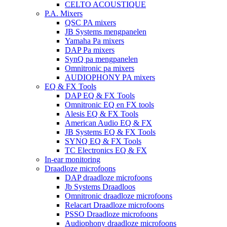
CELTO ACOUSTIQUE
P.A. Mixers
QSC PA mixers
JB Systems mengpanelen
Yamaha Pa mixers
DAP Pa mixers
SynQ pa mengpanelen
Omnitronic pa mixers
AUDIOPHONY PA mixers
EQ & FX Tools
DAP EQ & FX Tools
Omnitronic EQ en FX tools
Alesis EQ & FX Tools
American Audio EQ & FX
JB Systems EQ & FX Tools
SYNQ EQ & FX Tools
TC Electronics EQ & FX
In-ear monitoring
Draadloze microfoons
DAP draadloze microfoons
Jb Systems Draadloos
Omnitronic draadloze microfoons
Relacart Draadloze microfoons
PSSO Draadloze microfoons
Audiophony draadloze microfoons