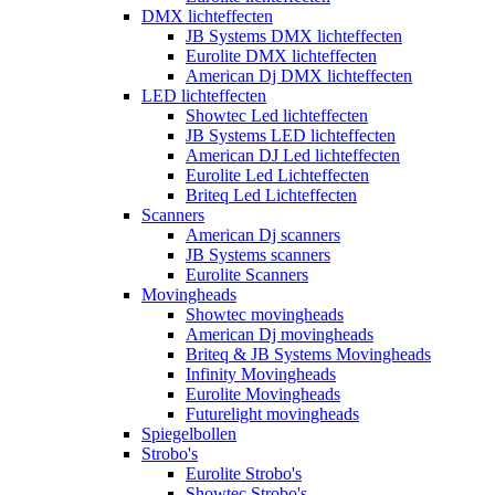
DMX lichteffecten
JB Systems DMX lichteffecten
Eurolite DMX lichteffecten
American Dj DMX lichteffecten
LED lichteffecten
Showtec Led lichteffecten
JB Systems LED lichteffecten
American DJ Led lichteffecten
Eurolite Led Lichteffecten
Briteq Led Lichteffecten
Scanners
American Dj scanners
JB Systems scanners
Eurolite Scanners
Movingheads
Showtec movingheads
American Dj movingheads
Briteq & JB Systems Movingheads
Infinity Movingheads
Eurolite Movingheads
Futurelight movingheads
Spiegelbollen
Strobo's
Eurolite Strobo's
Showtec Strobo's