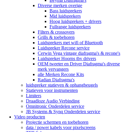
Beyma Diafragma's
Diverse merken overige
Bass luidsprekers
Mid luidsprekers
Hoog luidsprekers + drivers
Fullrange luidsprekers
Filters & crossovers
Grills & toebehoren
Luidsprekers met wifi of Bluetooth
Luidspreker Recone service
Cerwin Vega vintage diafragma's & recone's
Luidspreker Hoorns tbv drivers
OEM tweeter en Driver Diafragma's diverse
merk vervangers
alle Merken Recone Kits
Radian Diafragma's
luidspreker statieven & ophangbeugels
Statieven voor instrumenten
Limiters
Draadloze Audio Verbinding
Omnitronic Onderdelen service
JB Systems & Synq Onderdelen service
Video producten
Projectie schermen en toebehoren
data / power kabels voor pixelscreens