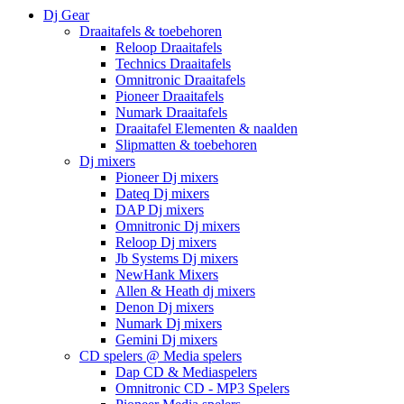
Dj Gear
Draaitafels & toebehoren
Reloop Draaitafels
Technics Draaitafels
Omnitronic Draaitafels
Pioneer Draaitafels
Numark Draaitafels
Draaitafel Elementen & naalden
Slipmatten & toebehoren
Dj mixers
Pioneer Dj mixers
Dateq Dj mixers
DAP Dj mixers
Omnitronic Dj mixers
Reloop Dj mixers
Jb Systems Dj mixers
NewHank Mixers
Allen & Heath dj mixers
Denon Dj mixers
Numark Dj mixers
Gemini Dj mixers
CD spelers @ Media spelers
Dap CD & Mediaspelers
Omnitronic CD - MP3 Spelers