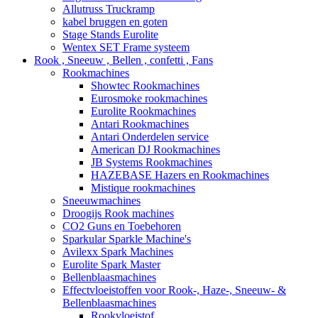
Allutruss Truckramp
kabel bruggen en goten
Stage Stands Eurolite
Wentex SET Frame systeem
Rook , Sneeuw , Bellen , confetti , Fans
Rookmachines
Showtec Rookmachines
Eurosmoke rookmachines
Eurolite Rookmachines
Antari Rookmachines
Antari Onderdelen service
American DJ Rookmachines
JB Systems Rookmachines
HAZEBASE Hazers en Rookmachines
Mistique rookmachines
Sneeuwmachines
Droogijs Rook machines
CO2 Guns en Toebehoren
Sparkular Sparkle Machine's
Avilexx Spark Machines
Eurolite Spark Master
Bellenblaasmachines
Effectvloeistoffen voor Rook-, Haze-, Sneeuw- &
Bellenblaasmachines
Rookvloeistof