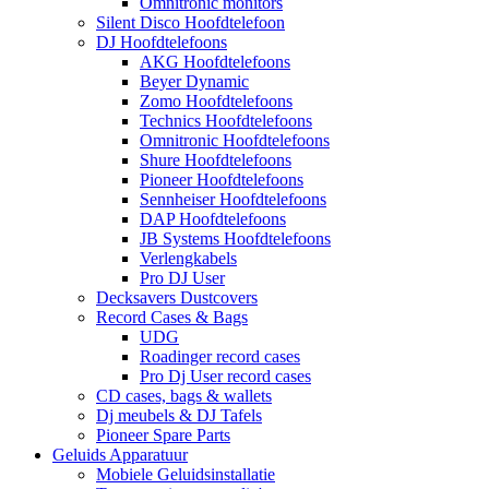
Omnitronic monitors
Silent Disco Hoofdtelefoon
DJ Hoofdtelefoons
AKG Hoofdtelefoons
Beyer Dynamic
Zomo Hoofdtelefoons
Technics Hoofdtelefoons
Omnitronic Hoofdtelefoons
Shure Hoofdtelefoons
Pioneer Hoofdtelefoons
Sennheiser Hoofdtelefoons
DAP Hoofdtelefoons
JB Systems Hoofdtelefoons
Verlengkabels
Pro DJ User
Decksavers Dustcovers
Record Cases & Bags
UDG
Roadinger record cases
Pro Dj User record cases
CD cases, bags & wallets
Dj meubels & DJ Tafels
Pioneer Spare Parts
Geluids Apparatuur
Mobiele Geluidsinstallatie