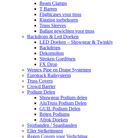
Beam Clamps
T Barren
Flightcases voor truss
Rigging toebehoren
Truss Sleeves
Ballast gewichten voor truss
Backdrops & Led Doeken
LED Doeken – Showgear & Twinkly
Backdrops
Dekomolton
Stroken Gordijnen
FX Drop
Wentex Pipe en Drape Systemen
Eurotrack Railsysteem
Truss Covers
Crowd Barrier
Podium Delen
Showgear Podium delen
AluTruss Podium Delen
GUIL Podium Delen
Briteq Podiums
Afrok Doeken
Sjorbanden / Spanbanden
Eller Stelkettingen
Regen Covers voor Verlichting