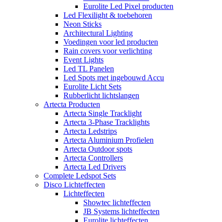
Eurolite Led Pixel producten
Led Flexilight & toebehoren
Neon Sticks
Architectural Lighting
Voedingen voor led producten
Rain covers voor verlichting
Event Lights
Led TL Panelen
Led Spots met ingebouwd Accu
Eurolite Licht Sets
Rubberlicht lichtslangen
Artecta Producten
Artecta Single Tracklight
Artecta 3-Phase Tracklights
Artecta Ledstrips
Artecta Aluminium Profielen
Artecta Outdoor spots
Artecta Controllers
Artecta Led Drivers
Complete Ledspot Sets
Disco Lichteffecten
Lichteffecten
Showtec lichteffecten
JB Systems lichteffecten
Eurolite lichteffecten