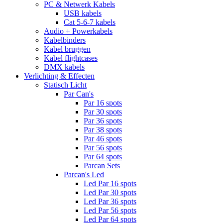
PC & Netwerk Kabels
USB kabels
Cat 5-6-7 kabels
Audio + Powerkabels
Kabelbinders
Kabel bruggen
Kabel flightcases
DMX kabels
Verlichting & Effecten
Statisch Licht
Par Can's
Par 16 spots
Par 30 spots
Par 36 spots
Par 38 spots
Par 46 spots
Par 56 spots
Par 64 spots
Parcan Sets
Parcan's Led
Led Par 16 spots
Led Par 30 spots
Led Par 36 spots
Led Par 56 spots
Led Par 64 spots