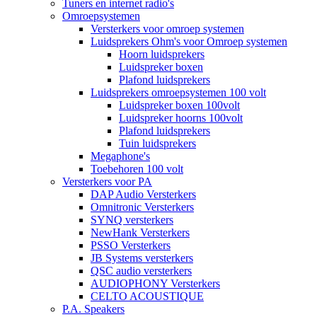
Tuners en internet radio's
Omroepsystemen
Versterkers voor omroep systemen
Luidsprekers Ohm's voor Omroep systemen
Hoorn luidsprekers
Luidspreker boxen
Plafond luidsprekers
Luidsprekers omroepsystemen 100 volt
Luidspreker boxen 100volt
Luidspreker hoorns 100volt
Plafond luidsprekers
Tuin luidsprekers
Megaphone's
Toebehoren 100 volt
Versterkers voor PA
DAP Audio Versterkers
Omnitronic Versterkers
SYNQ versterkers
NewHank Versterkers
PSSO Versterkers
JB Systems versterkers
QSC audio versterkers
AUDIOPHONY Versterkers
CELTO ACOUSTIQUE
P.A. Speakers