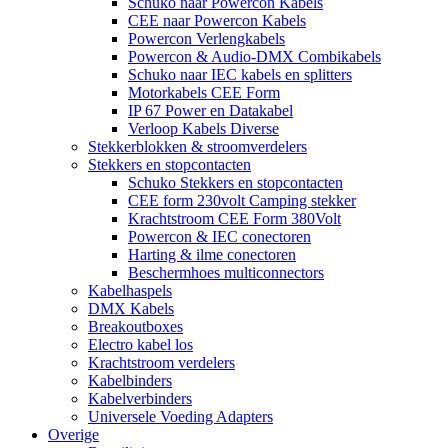
Schuko naar Powercon Kabels
CEE naar Powercon Kabels
Powercon Verlengkabels
Powercon & Audio-DMX Combikabels
Schuko naar IEC kabels en splitters
Motorkabels CEE Form
IP 67 Power en Datakabel
Verloop Kabels Diverse
Stekkerblokken & stroomverdelers
Stekkers en stopcontacten
Schuko Stekkers en stopcontacten
CEE form 230volt Camping stekker
Krachtstroom CEE Form 380Volt
Powercon & IEC conectoren
Harting & ilme conectoren
Beschermhoes multiconnectors
Kabelhaspels
DMX Kabels
Breakoutboxes
Electro kabel los
Krachtstroom verdelers
Kabelbinders
Kabelverbinders
Universele Voeding Adapters
Overige