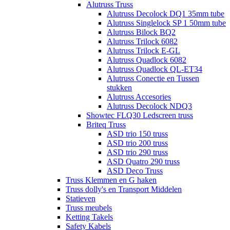
Alutruss Truss
Alutruss Decolock DQ1 35mm tube
Alutruss Singlelock SP 1 50mm tube
Alutruss Bilock BQ2
Alutruss Trilock 6082
Alutruss Trilock E-GL
Alutruss Quadlock 6082
Alutruss Quadlock QL-ET34
Alutruss Conectie en Tussen
stukken
Alutruss Accesories
Alutruss Decolock NDQ3
Showtec FLQ30 Ledscreen truss
Briteq Truss
ASD trio 150 truss
ASD trio 200 truss
ASD trio 290 truss
ASD Quatro 290 truss
ASD Deco Truss
Truss Klemmen en G haken
Truss dolly's en Transport Middelen
Statieven
Truss meubels
Ketting Takels
Safety Kabels