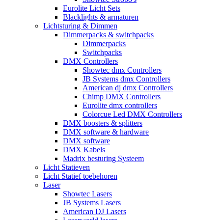
Eurolite Licht Sets
Blacklights & armaturen
Lichtsturing & Dimmen
Dimmerpacks & switchpacks
Dimmerpacks
Switchpacks
DMX Controllers
Showtec dmx Controllers
JB Systems dmx Controllers
American dj dmx Controllers
Chimp DMX Controllers
Eurolite dmx controllers
Colorcue Led DMX Controllers
DMX boosters & splitters
DMX software & hardware
DMX software
DMX Kabels
Madrix besturing Systeem
Licht Statieven
Licht Statief toebehoren
Laser
Showtec Lasers
JB Systems Lasers
American DJ Lasers