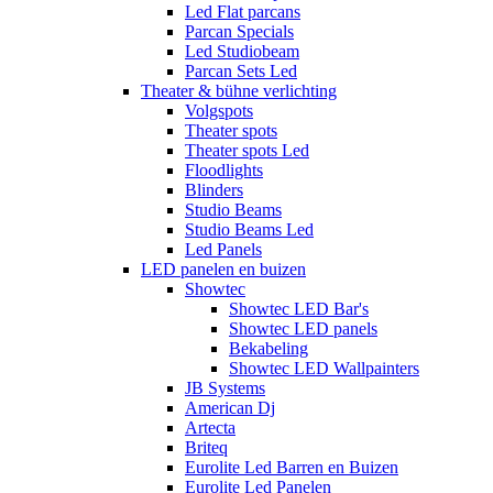
Led Flat parcans
Parcan Specials
Led Studiobeam
Parcan Sets Led
Theater & bühne verlichting
Volgspots
Theater spots
Theater spots Led
Floodlights
Blinders
Studio Beams
Studio Beams Led
Led Panels
LED panelen en buizen
Showtec
Showtec LED Bar's
Showtec LED panels
Bekabeling
Showtec LED Wallpainters
JB Systems
American Dj
Artecta
Briteq
Eurolite Led Barren en Buizen
Eurolite Led Panelen