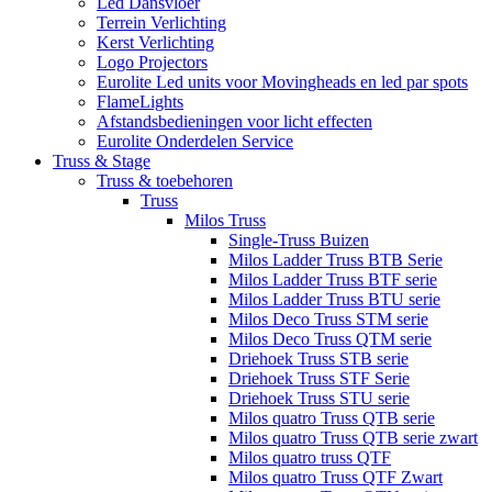
Led Dansvloer
Terrein Verlichting
Kerst Verlichting
Logo Projectors
Eurolite Led units voor Movingheads en led par spots
FlameLights
Afstandsbedieningen voor licht effecten
Eurolite Onderdelen Service
Truss & Stage
Truss & toebehoren
Truss
Milos Truss
Single-Truss Buizen
Milos Ladder Truss BTB Serie
Milos Ladder Truss BTF serie
Milos Ladder Truss BTU serie
Milos Deco Truss STM serie
Milos Deco Truss QTM serie
Driehoek Truss STB serie
Driehoek Truss STF Serie
Driehoek Truss STU serie
Milos quatro Truss QTB serie
Milos quatro Truss QTB serie zwart
Milos quatro truss QTF
Milos quatro Truss QTF Zwart