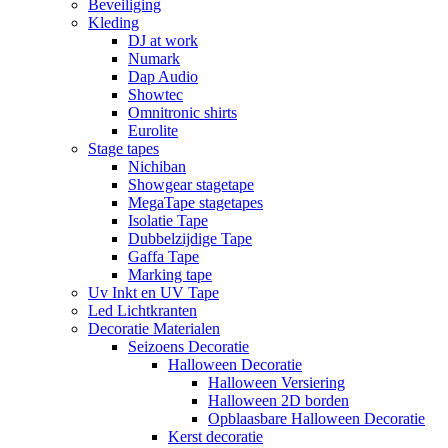
Beveiliging
Kleding
DJ at work
Numark
Dap Audio
Showtec
Omnitronic shirts
Eurolite
Stage tapes
Nichiban
Showgear stagetape
MegaTape stagetapes
Isolatie Tape
Dubbelzijdige Tape
Gaffa Tape
Marking tape
Uv Inkt en UV Tape
Led Lichtkranten
Decoratie Materialen
Seizoens Decoratie
Halloween Decoratie
Halloween Versiering
Halloween 2D borden
Opblaasbare Halloween Decoratie
Kerst decoratie