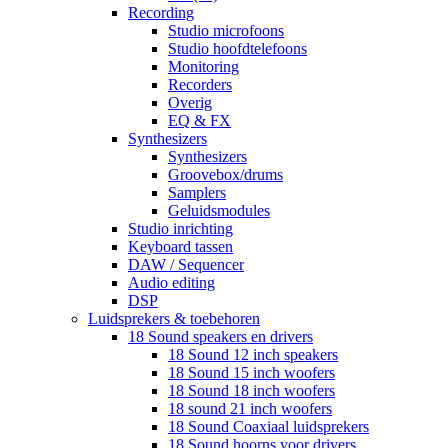
Recording
Studio microfoons
Studio hoofdtelefoons
Monitoring
Recorders
Overig
EQ & FX
Synthesizers
Synthesizers
Groovebox/drums
Samplers
Geluidsmodules
Studio inrichting
Keyboard tassen
DAW / Sequencer
Audio editing
DSP
Luidsprekers & toebehoren
18 Sound speakers en drivers
18 Sound 12 inch speakers
18 Sound 15 inch woofers
18 Sound 18 inch woofers
18 sound 21 inch woofers
18 Sound Coaxiaal luidsprekers
18 Sound hoorns voor drivers