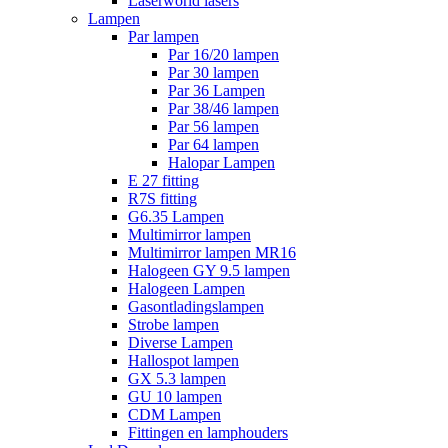
Laserworld lasers
Lampen
Par lampen
Par 16/20 lampen
Par 30 lampen
Par 36 Lampen
Par 38/46 lampen
Par 56 lampen
Par 64 lampen
Halopar Lampen
E 27 fitting
R7S fitting
G6.35 Lampen
Multimirror lampen
Multimirror lampen MR16
Halogeen GY 9.5 lampen
Halogeen Lampen
Gasontladingslampen
Strobe lampen
Diverse Lampen
Hallospot lampen
GX 5.3 lampen
GU 10 lampen
CDM Lampen
Fittingen en lamphouders