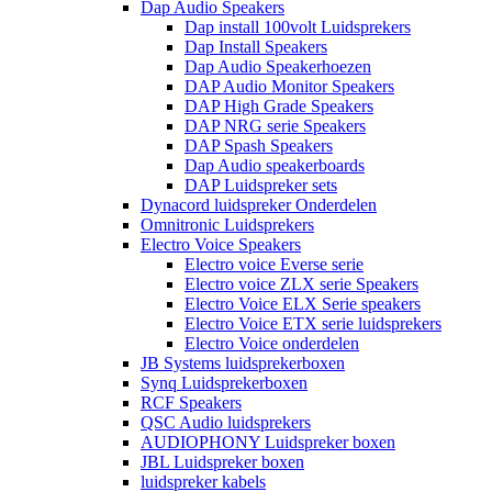
Dap Audio Speakers
Dap install 100volt Luidsprekers
Dap Install Speakers
Dap Audio Speakerhoezen
DAP Audio Monitor Speakers
DAP High Grade Speakers
DAP NRG serie Speakers
DAP Spash Speakers
Dap Audio speakerboards
DAP Luidspreker sets
Dynacord luidspreker Onderdelen
Omnitronic Luidsprekers
Electro Voice Speakers
Electro voice Everse serie
Electro voice ZLX serie Speakers
Electro Voice ELX Serie speakers
Electro Voice ETX serie luidsprekers
Electro Voice onderdelen
JB Systems luidsprekerboxen
Synq Luidsprekerboxen
RCF Speakers
QSC Audio luidsprekers
AUDIOPHONY Luidspreker boxen
JBL Luidspreker boxen
luidspreker kabels