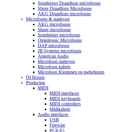
Sennheiser Draadloze microfoons
Shure Draadloze Microfoons
AKG Draadloze microfoons
Microfoons & statieven
AKG microfoons
Shure microfoons
Sennheiser microfoons
Omnitronic Microfoons
DAP microfoons
JB Systems microfoons
American Audio
Microfoon statieven
Microfoon kabels
Microfoon Klemmen en toebehoren
DI Boxen
Producing
MIDI
MIDI interfaces
MIDI keyboards
MIDI controllers
Midikabels
Audio interfaces
USB
Firewire
PCI(-E)