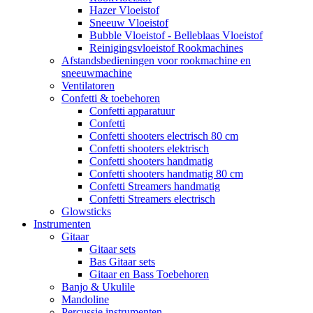
Hazer Vloeistof
Sneeuw Vloeistof
Bubble Vloeistof - Belleblaas Vloeistof
Reinigingsvloeistof Rookmachines
Afstandsbedieningen voor rookmachine en
sneeuwmachine
Ventilatoren
Confetti & toebehoren
Confetti apparatuur
Confetti
Confetti shooters electrisch 80 cm
Confetti shooters elektrisch
Confetti shooters handmatig
Confetti shooters handmatig 80 cm
Confetti Streamers handmatig
Confetti Streamers electrisch
Glowsticks
Instrumenten
Gitaar
Gitaar sets
Bas Gitaar sets
Gitaar en Bass Toebehoren
Banjo & Ukulile
Mandoline
Percussie instrumenten