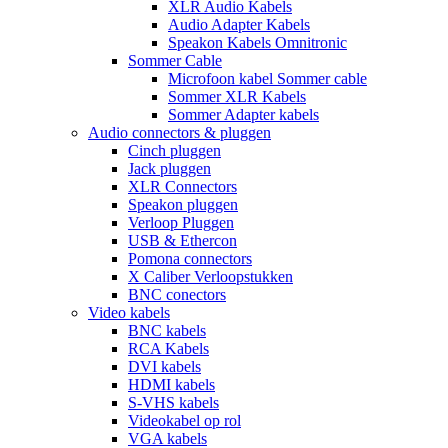
XLR Audio Kabels
Audio Adapter Kabels
Speakon Kabels Omnitronic
Sommer Cable
Microfoon kabel Sommer cable
Sommer XLR Kabels
Sommer Adapter kabels
Audio connectors & pluggen
Cinch pluggen
Jack pluggen
XLR Connectors
Speakon pluggen
Verloop Pluggen
USB & Ethercon
Pomona connectors
X Caliber Verloopstukken
BNC conectors
Video kabels
BNC kabels
RCA Kabels
DVI kabels
HDMI kabels
S-VHS kabels
Videokabel op rol
VGA kabels