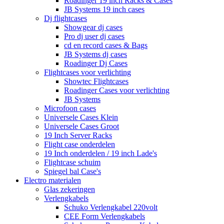
Roadinger 19 inch Racks & Cases
JB Systems 19 inch cases
Dj flightcases
Showgear dj cases
Pro dj user dj cases
cd en record cases & Bags
JB Systems dj cases
Roadinger Dj Cases
Flightcases voor verlichting
Showtec Flightcases
Roadinger Cases voor verlichting
JB Systems
Microfoon cases
Universele Cases Klein
Universele Cases Groot
19 Inch Server Racks
Flight case onderdelen
19 Inch onderdelen / 19 inch Lade's
Flightcase schuim
Spiegel bal Case's
Electro materialen
Glas zekeringen
Verlengkabels
Schuko Verlengkabel 220volt
CEE Form Verlengkabels