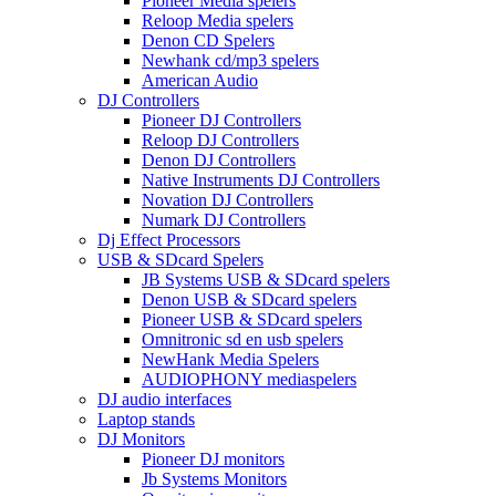
Pioneer Media spelers
Reloop Media spelers
Denon CD Spelers
Newhank cd/mp3 spelers
American Audio
DJ Controllers
Pioneer DJ Controllers
Reloop DJ Controllers
Denon DJ Controllers
Native Instruments DJ Controllers
Novation DJ Controllers
Numark DJ Controllers
Dj Effect Processors
USB & SDcard Spelers
JB Systems USB & SDcard spelers
Denon USB & SDcard spelers
Pioneer USB & SDcard spelers
Omnitronic sd en usb spelers
NewHank Media Spelers
AUDIOPHONY mediaspelers
DJ audio interfaces
Laptop stands
DJ Monitors
Pioneer DJ monitors
Jb Systems Monitors