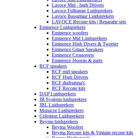
Lavoce Mid - high Drivers
Lavoce Fullrange Luidsprekers
Lavoce Bassgitaar Luidsprekers
LAVOCE Recone kits | Reparatie sets
Eminence Luidsprekers
Eminence woofers
Eminence Mid Luidsprekers
Eminence High Divers & Tweeter
Eminence Gitaar Speakers
Eminence Crossovers
Eminence Hoorns & parts
RCF speakers
RCF mid speakers
RCF High Drivers
RCF diafragma's
RCF Recone kits
DAP Luidsprekers
JB Systems luidsprekers
JBL Luidsprekers
Monacor Luidsprekers
Celestion Luidsprekers
Beyma luidsprekers
Beyma Woofers
Beyma Recone kits & Vintage recone kits