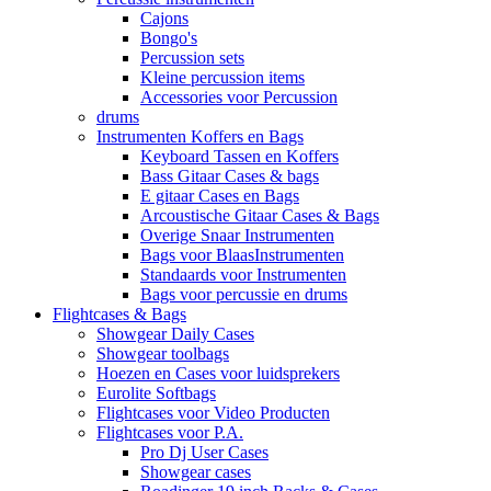
Cajons
Bongo's
Percussion sets
Kleine percussion items
Accessories voor Percussion
drums
Instrumenten Koffers en Bags
Keyboard Tassen en Koffers
Bass Gitaar Cases & bags
E gitaar Cases en Bags
Arcoustische Gitaar Cases & Bags
Overige Snaar Instrumenten
Bags voor BlaasInstrumenten
Standaards voor Instrumenten
Bags voor percussie en drums
Flightcases & Bags
Showgear Daily Cases
Showgear toolbags
Hoezen en Cases voor luidsprekers
Eurolite Softbags
Flightcases voor Video Producten
Flightcases voor P.A.
Pro Dj User Cases
Showgear cases