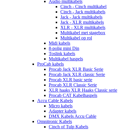
Audio multikabels
Cinch - Cinch multikabel
Cinch - Jack multikabels
Jack - Jack multikabels
Jack - XLR multikabels
XLR - XLR multikabels
Multikabel met stagebox
Multikabel op rol
Midi kabels
8-polig mini Din
Toslink kabels
Multikabel haspels
ProCab kabels
Procab Jack XLR Basic Serie
Procab Jack XLR classic Serie
Procab XLR basic serie
Procab XLR Classic Serie
XLR haaks XLR Haaks Classic serie
Procab CAT Kabelhaspels
Accu Cable Kabels
Micro kabels
Adapter kabels
DMX Kabels Accu Cable
Omnitronic Kabels
Cinch of Tulp Kabels