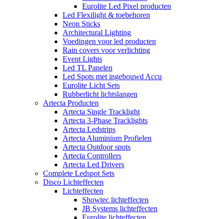
Eurolite Led Pixel producten
Led Flexilight & toebehoren
Neon Sticks
Architectural Lighting
Voedingen voor led producten
Rain covers voor verlichting
Event Lights
Led TL Panelen
Led Spots met ingebouwd Accu
Eurolite Licht Sets
Rubberlicht lichtslangen
Artecta Producten
Artecta Single Tracklight
Artecta 3-Phase Tracklights
Artecta Ledstrips
Artecta Aluminium Profielen
Artecta Outdoor spots
Artecta Controllers
Artecta Led Drivers
Complete Ledspot Sets
Disco Lichteffecten
Lichteffecten
Showtec lichteffecten
JB Systems lichteffecten
Eurolite lichteffecten