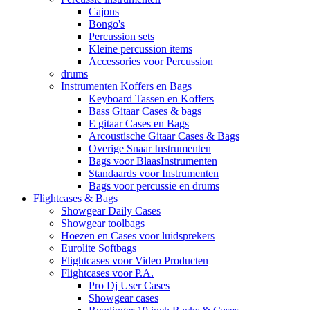
Cajons
Bongo's
Percussion sets
Kleine percussion items
Accessories voor Percussion
drums
Instrumenten Koffers en Bags
Keyboard Tassen en Koffers
Bass Gitaar Cases & bags
E gitaar Cases en Bags
Arcoustische Gitaar Cases & Bags
Overige Snaar Instrumenten
Bags voor BlaasInstrumenten
Standaards voor Instrumenten
Bags voor percussie en drums
Flightcases & Bags
Showgear Daily Cases
Showgear toolbags
Hoezen en Cases voor luidsprekers
Eurolite Softbags
Flightcases voor Video Producten
Flightcases voor P.A.
Pro Dj User Cases
Showgear cases