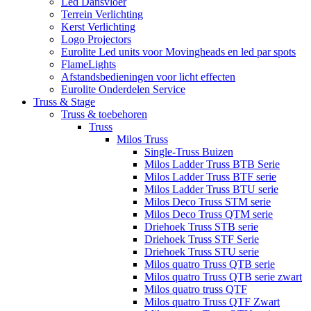
Led Dansvloer
Terrein Verlichting
Kerst Verlichting
Logo Projectors
Eurolite Led units voor Movingheads en led par spots
FlameLights
Afstandsbedieningen voor licht effecten
Eurolite Onderdelen Service
Truss & Stage
Truss & toebehoren
Truss
Milos Truss
Single-Truss Buizen
Milos Ladder Truss BTB Serie
Milos Ladder Truss BTF serie
Milos Ladder Truss BTU serie
Milos Deco Truss STM serie
Milos Deco Truss QTM serie
Driehoek Truss STB serie
Driehoek Truss STF Serie
Driehoek Truss STU serie
Milos quatro Truss QTB serie
Milos quatro Truss QTB serie zwart
Milos quatro truss QTF
Milos quatro Truss QTF Zwart