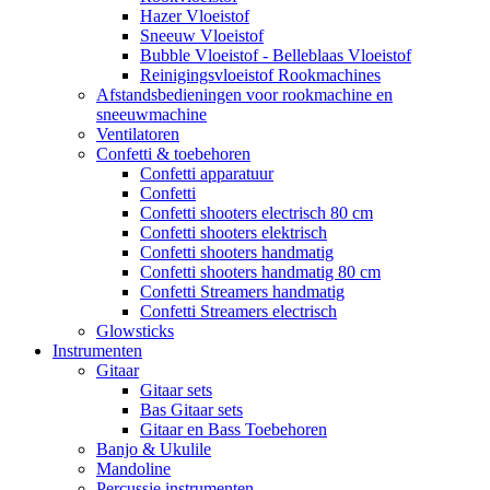
Hazer Vloeistof
Sneeuw Vloeistof
Bubble Vloeistof - Belleblaas Vloeistof
Reinigingsvloeistof Rookmachines
Afstandsbedieningen voor rookmachine en
sneeuwmachine
Ventilatoren
Confetti & toebehoren
Confetti apparatuur
Confetti
Confetti shooters electrisch 80 cm
Confetti shooters elektrisch
Confetti shooters handmatig
Confetti shooters handmatig 80 cm
Confetti Streamers handmatig
Confetti Streamers electrisch
Glowsticks
Instrumenten
Gitaar
Gitaar sets
Bas Gitaar sets
Gitaar en Bass Toebehoren
Banjo & Ukulile
Mandoline
Percussie instrumenten