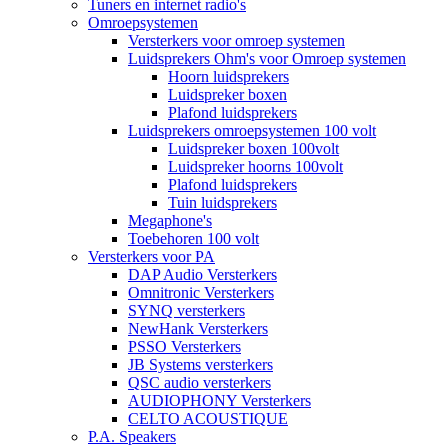
Tuners en internet radio's
Omroepsystemen
Versterkers voor omroep systemen
Luidsprekers Ohm's voor Omroep systemen
Hoorn luidsprekers
Luidspreker boxen
Plafond luidsprekers
Luidsprekers omroepsystemen 100 volt
Luidspreker boxen 100volt
Luidspreker hoorns 100volt
Plafond luidsprekers
Tuin luidsprekers
Megaphone's
Toebehoren 100 volt
Versterkers voor PA
DAP Audio Versterkers
Omnitronic Versterkers
SYNQ versterkers
NewHank Versterkers
PSSO Versterkers
JB Systems versterkers
QSC audio versterkers
AUDIOPHONY Versterkers
CELTO ACOUSTIQUE
P.A. Speakers