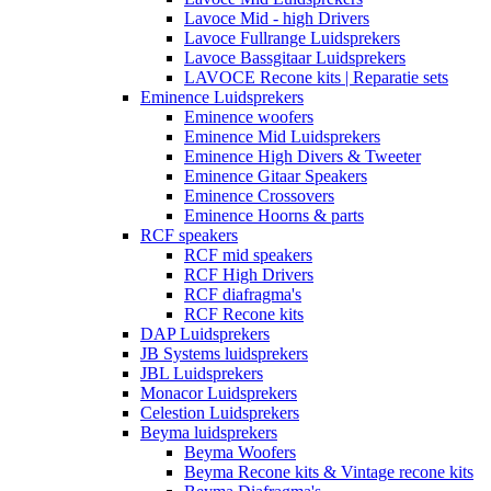
Lavoce Mid - high Drivers
Lavoce Fullrange Luidsprekers
Lavoce Bassgitaar Luidsprekers
LAVOCE Recone kits | Reparatie sets
Eminence Luidsprekers
Eminence woofers
Eminence Mid Luidsprekers
Eminence High Divers & Tweeter
Eminence Gitaar Speakers
Eminence Crossovers
Eminence Hoorns & parts
RCF speakers
RCF mid speakers
RCF High Drivers
RCF diafragma's
RCF Recone kits
DAP Luidsprekers
JB Systems luidsprekers
JBL Luidsprekers
Monacor Luidsprekers
Celestion Luidsprekers
Beyma luidsprekers
Beyma Woofers
Beyma Recone kits & Vintage recone kits