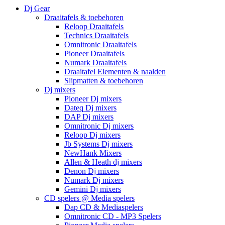
Dj Gear
Draaitafels & toebehoren
Reloop Draaitafels
Technics Draaitafels
Omnitronic Draaitafels
Pioneer Draaitafels
Numark Draaitafels
Draaitafel Elementen & naalden
Slipmatten & toebehoren
Dj mixers
Pioneer Dj mixers
Dateq Dj mixers
DAP Dj mixers
Omnitronic Dj mixers
Reloop Dj mixers
Jb Systems Dj mixers
NewHank Mixers
Allen & Heath dj mixers
Denon Dj mixers
Numark Dj mixers
Gemini Dj mixers
CD spelers @ Media spelers
Dap CD & Mediaspelers
Omnitronic CD - MP3 Spelers