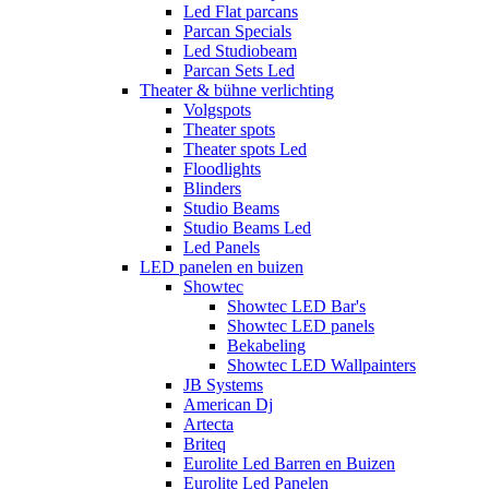
Led Flat parcans
Parcan Specials
Led Studiobeam
Parcan Sets Led
Theater & bühne verlichting
Volgspots
Theater spots
Theater spots Led
Floodlights
Blinders
Studio Beams
Studio Beams Led
Led Panels
LED panelen en buizen
Showtec
Showtec LED Bar's
Showtec LED panels
Bekabeling
Showtec LED Wallpainters
JB Systems
American Dj
Artecta
Briteq
Eurolite Led Barren en Buizen
Eurolite Led Panelen