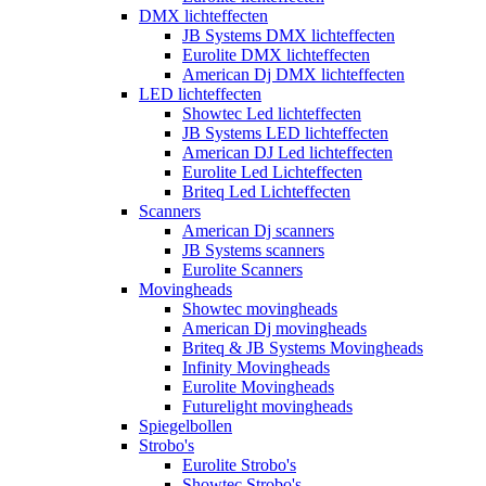
DMX lichteffecten
JB Systems DMX lichteffecten
Eurolite DMX lichteffecten
American Dj DMX lichteffecten
LED lichteffecten
Showtec Led lichteffecten
JB Systems LED lichteffecten
American DJ Led lichteffecten
Eurolite Led Lichteffecten
Briteq Led Lichteffecten
Scanners
American Dj scanners
JB Systems scanners
Eurolite Scanners
Movingheads
Showtec movingheads
American Dj movingheads
Briteq & JB Systems Movingheads
Infinity Movingheads
Eurolite Movingheads
Futurelight movingheads
Spiegelbollen
Strobo's
Eurolite Strobo's
Showtec Strobo's