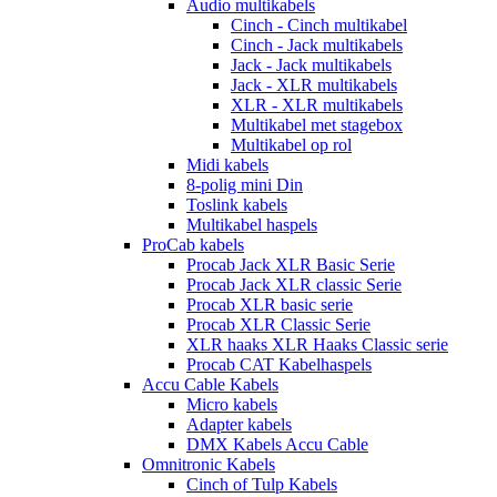
Audio multikabels
Cinch - Cinch multikabel
Cinch - Jack multikabels
Jack - Jack multikabels
Jack - XLR multikabels
XLR - XLR multikabels
Multikabel met stagebox
Multikabel op rol
Midi kabels
8-polig mini Din
Toslink kabels
Multikabel haspels
ProCab kabels
Procab Jack XLR Basic Serie
Procab Jack XLR classic Serie
Procab XLR basic serie
Procab XLR Classic Serie
XLR haaks XLR Haaks Classic serie
Procab CAT Kabelhaspels
Accu Cable Kabels
Micro kabels
Adapter kabels
DMX Kabels Accu Cable
Omnitronic Kabels
Cinch of Tulp Kabels