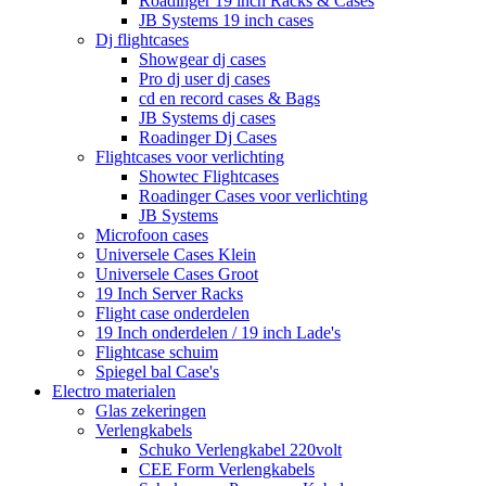
Roadinger 19 inch Racks & Cases
JB Systems 19 inch cases
Dj flightcases
Showgear dj cases
Pro dj user dj cases
cd en record cases & Bags
JB Systems dj cases
Roadinger Dj Cases
Flightcases voor verlichting
Showtec Flightcases
Roadinger Cases voor verlichting
JB Systems
Microfoon cases
Universele Cases Klein
Universele Cases Groot
19 Inch Server Racks
Flight case onderdelen
19 Inch onderdelen / 19 inch Lade's
Flightcase schuim
Spiegel bal Case's
Electro materialen
Glas zekeringen
Verlengkabels
Schuko Verlengkabel 220volt
CEE Form Verlengkabels