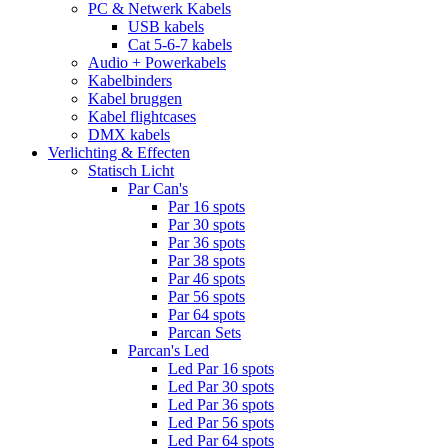
PC & Netwerk Kabels
USB kabels
Cat 5-6-7 kabels
Audio + Powerkabels
Kabelbinders
Kabel bruggen
Kabel flightcases
DMX kabels
Verlichting & Effecten
Statisch Licht
Par Can's
Par 16 spots
Par 30 spots
Par 36 spots
Par 38 spots
Par 46 spots
Par 56 spots
Par 64 spots
Parcan Sets
Parcan's Led
Led Par 16 spots
Led Par 30 spots
Led Par 36 spots
Led Par 56 spots
Led Par 64 spots