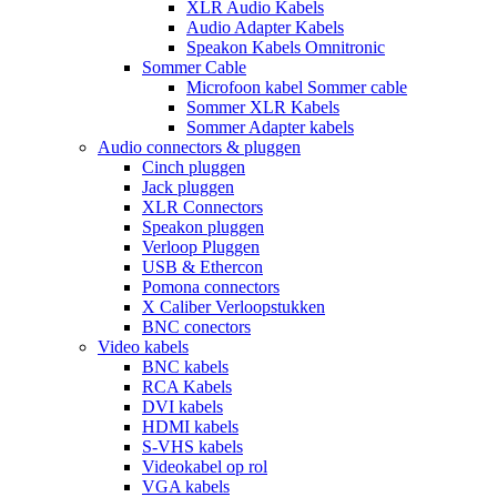
XLR Audio Kabels
Audio Adapter Kabels
Speakon Kabels Omnitronic
Sommer Cable
Microfoon kabel Sommer cable
Sommer XLR Kabels
Sommer Adapter kabels
Audio connectors & pluggen
Cinch pluggen
Jack pluggen
XLR Connectors
Speakon pluggen
Verloop Pluggen
USB & Ethercon
Pomona connectors
X Caliber Verloopstukken
BNC conectors
Video kabels
BNC kabels
RCA Kabels
DVI kabels
HDMI kabels
S-VHS kabels
Videokabel op rol
VGA kabels