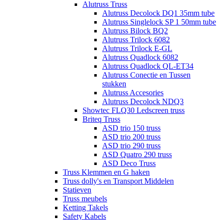
Alutruss Truss
Alutruss Decolock DQ1 35mm tube
Alutruss Singlelock SP 1 50mm tube
Alutruss Bilock BQ2
Alutruss Trilock 6082
Alutruss Trilock E-GL
Alutruss Quadlock 6082
Alutruss Quadlock QL-ET34
Alutruss Conectie en Tussen
stukken
Alutruss Accesories
Alutruss Decolock NDQ3
Showtec FLQ30 Ledscreen truss
Briteq Truss
ASD trio 150 truss
ASD trio 200 truss
ASD trio 290 truss
ASD Quatro 290 truss
ASD Deco Truss
Truss Klemmen en G haken
Truss dolly's en Transport Middelen
Statieven
Truss meubels
Ketting Takels
Safety Kabels