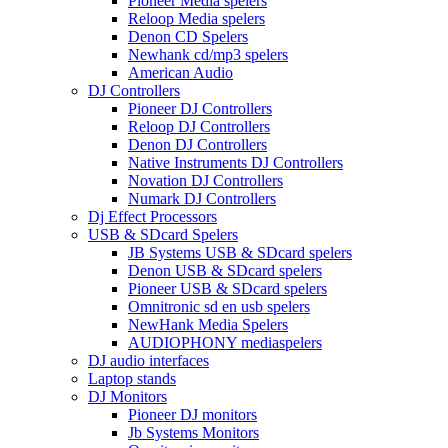
Pioneer Media spelers
Reloop Media spelers
Denon CD Spelers
Newhank cd/mp3 spelers
American Audio
DJ Controllers
Pioneer DJ Controllers
Reloop DJ Controllers
Denon DJ Controllers
Native Instruments DJ Controllers
Novation DJ Controllers
Numark DJ Controllers
Dj Effect Processors
USB & SDcard Spelers
JB Systems USB & SDcard spelers
Denon USB & SDcard spelers
Pioneer USB & SDcard spelers
Omnitronic sd en usb spelers
NewHank Media Spelers
AUDIOPHONY mediaspelers
DJ audio interfaces
Laptop stands
DJ Monitors
Pioneer DJ monitors
Jb Systems Monitors