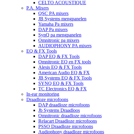
CELTO ACOUSTIQUE
P.A. Mixers
QSC PA mixers
JB Systems mengpanelen
Yamaha Pa mixers
DAP Pa mixers
SynQ pa mengpanelen
Omnitronic pa mixers
AUDIOPHONY PA mixers
EQ & FX Tools
DAP EQ & FX Tools
Omnitronic EQ en FX tools
Alesis EQ & FX Tools
American Audio EQ & FX
JB Systems EQ & FX Tools
SYNQ EQ & FX Tools
TC Electronics EQ & FX
In-ear monitoring
Draadloze microfoons
DAP draadloze microfoons
Jb Systems Draadloos
Omnitronic draadloze microfoons
Relacart Draadloze microfoons
PSSO Draadloze microfoons
Audiophony draadloze microfoons