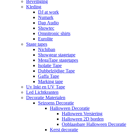
Beveiliging
Kleding
DJ at work
Numark
Dap Audio
Showtec
Omnitronic shirts
Eurolite
Stage tapes
Nichiban
Showgear stagetape
MegaTape stagetapes
Isolatie Tape
Dubbelzijdige Tape
Gaffa Tape
Marking tape
Uv Inkt en UV Tape
Led Lichtkranten
Decoratie Materialen
Seizoens Decoratie
Halloween Decoratie
Halloween Versiering
Halloween 2D borden
Opblaasbare Halloween Decoratie
Kerst decoratie