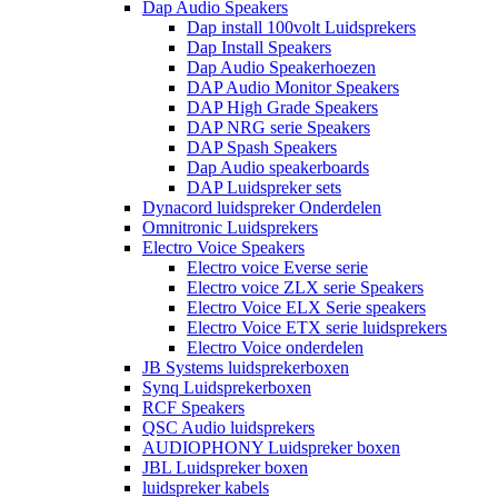
Dap Audio Speakers
Dap install 100volt Luidsprekers
Dap Install Speakers
Dap Audio Speakerhoezen
DAP Audio Monitor Speakers
DAP High Grade Speakers
DAP NRG serie Speakers
DAP Spash Speakers
Dap Audio speakerboards
DAP Luidspreker sets
Dynacord luidspreker Onderdelen
Omnitronic Luidsprekers
Electro Voice Speakers
Electro voice Everse serie
Electro voice ZLX serie Speakers
Electro Voice ELX Serie speakers
Electro Voice ETX serie luidsprekers
Electro Voice onderdelen
JB Systems luidsprekerboxen
Synq Luidsprekerboxen
RCF Speakers
QSC Audio luidsprekers
AUDIOPHONY Luidspreker boxen
JBL Luidspreker boxen
luidspreker kabels