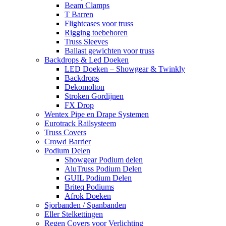
Beam Clamps
T Barren
Flightcases voor truss
Rigging toebehoren
Truss Sleeves
Ballast gewichten voor truss
Backdrops & Led Doeken
LED Doeken – Showgear & Twinkly
Backdrops
Dekomolton
Stroken Gordijnen
FX Drop
Wentex Pipe en Drape Systemen
Eurotrack Railsysteem
Truss Covers
Crowd Barrier
Podium Delen
Showgear Podium delen
AluTruss Podium Delen
GUIL Podium Delen
Briteq Podiums
Afrok Doeken
Sjorbanden / Spanbanden
Eller Stelkettingen
Regen Covers voor Verlichting