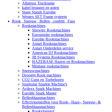
Allutruss Truckramp
kabel bruggen en goten
Stage Stands Eurolite
Wentex SET Frame systeem
Rook , Sneeuw , Bellen , confetti , Fans
Rookmachines
Showtec Rookmachines
Eurosmoke rookmachines
Eurolite Rookmachines
Antari Rookmachines
Antari Onderdelen service
American DJ Rookmachines
JB Systems Rookmachines
HAZEBASE Hazers en Rookmachines
Mistique rookmachines
Sneeuwmachines
Droogijs Rook machines
CO2 Guns en Toebehoren
Sparkular Sparkle Machine's
Avilexx Spark Machines
Eurolite Spark Master
Bellenblaasmachines
Effectvloeistoffen voor Rook-, Haze-, Sneeuw- &
Bellenblaasmachines
Rookvloeistof