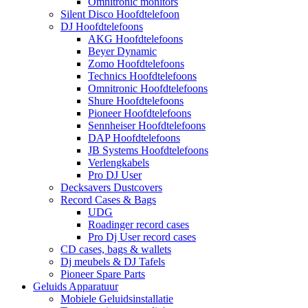
Omnitronic monitors
Silent Disco Hoofdtelefoon
DJ Hoofdtelefoons
AKG Hoofdtelefoons
Beyer Dynamic
Zomo Hoofdtelefoons
Technics Hoofdtelefoons
Omnitronic Hoofdtelefoons
Shure Hoofdtelefoons
Pioneer Hoofdtelefoons
Sennheiser Hoofdtelefoons
DAP Hoofdtelefoons
JB Systems Hoofdtelefoons
Verlengkabels
Pro DJ User
Decksavers Dustcovers
Record Cases & Bags
UDG
Roadinger record cases
Pro Dj User record cases
CD cases, bags & wallets
Dj meubels & DJ Tafels
Pioneer Spare Parts
Geluids Apparatuur
Mobiele Geluidsinstallatie