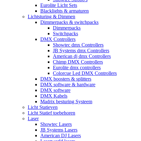
Eurolite Licht Sets
Blacklights & armaturen
Lichtsturing & Dimmen
Dimmerpacks & switchpacks
Dimmerpacks
Switchpacks
DMX Controllers
Showtec dmx Controllers
JB Systems dmx Controllers
American dj dmx Controllers
Chimp DMX Controllers
Eurolite dmx controllers
Colorcue Led DMX Controllers
DMX boosters & splitters
DMX software & hardware
DMX software
DMX Kabels
Madrix besturing Systeem
Licht Statieven
Licht Statief toebehoren
Laser
Showtec Lasers
JB Systems Lasers
American DJ Lasers