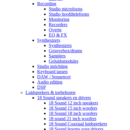
Recording
Studio microfoons
Studio hoofdtelefoons
Monitoring
Recorders
Overig
EQ & FX
Synthesizers
Synthesizers
Groovebox/drums
Samplers
Geluidsmodules
Studio inrichting
Keyboard tassen
DAW / Sequencer
Audio editing
DSP
Luidsprekers & toebehoren
18 Sound speakers en drivers
18 Sound 12 inch speakers
18 Sound 15 inch woofers
18 Sound 18 inch woofers
18 sound 21 inch woofers
18 Sound Coaxiaal luidsprekers
18 Sound hoorns voor drivers