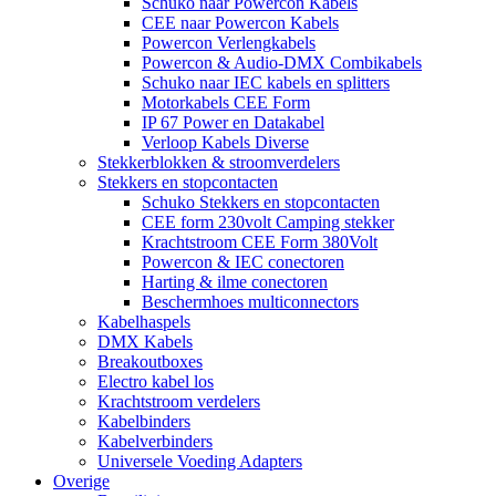
Schuko naar Powercon Kabels
CEE naar Powercon Kabels
Powercon Verlengkabels
Powercon & Audio-DMX Combikabels
Schuko naar IEC kabels en splitters
Motorkabels CEE Form
IP 67 Power en Datakabel
Verloop Kabels Diverse
Stekkerblokken & stroomverdelers
Stekkers en stopcontacten
Schuko Stekkers en stopcontacten
CEE form 230volt Camping stekker
Krachtstroom CEE Form 380Volt
Powercon & IEC conectoren
Harting & ilme conectoren
Beschermhoes multiconnectors
Kabelhaspels
DMX Kabels
Breakoutboxes
Electro kabel los
Krachtstroom verdelers
Kabelbinders
Kabelverbinders
Universele Voeding Adapters
Overige