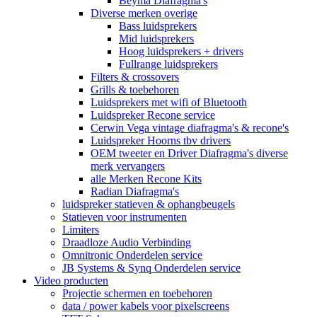
Beyma Diafragma's
Diverse merken overige
Bass luidsprekers
Mid luidsprekers
Hoog luidsprekers + drivers
Fullrange luidsprekers
Filters & crossovers
Grills & toebehoren
Luidsprekers met wifi of Bluetooth
Luidspreker Recone service
Cerwin Vega vintage diafragma's & recone's
Luidspreker Hoorns tbv drivers
OEM tweeter en Driver Diafragma's diverse
merk vervangers
alle Merken Recone Kits
Radian Diafragma's
luidspreker statieven & ophangbeugels
Statieven voor instrumenten
Limiters
Draadloze Audio Verbinding
Omnitronic Onderdelen service
JB Systems & Synq Onderdelen service
Video producten
Projectie schermen en toebehoren
data / power kabels voor pixelscreens