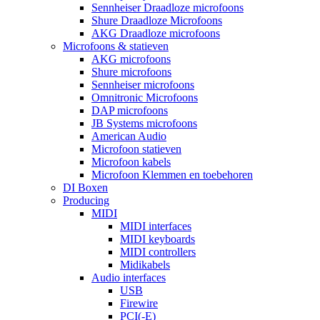
Sennheiser Draadloze microfoons
Shure Draadloze Microfoons
AKG Draadloze microfoons
Microfoons & statieven
AKG microfoons
Shure microfoons
Sennheiser microfoons
Omnitronic Microfoons
DAP microfoons
JB Systems microfoons
American Audio
Microfoon statieven
Microfoon kabels
Microfoon Klemmen en toebehoren
DI Boxen
Producing
MIDI
MIDI interfaces
MIDI keyboards
MIDI controllers
Midikabels
Audio interfaces
USB
Firewire
PCI(-E)