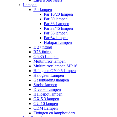
Laserworld lasers
Lampen
Par lampen
Par 16/20 lampen
Par 30 lampen
Par 36 Lampen
Par 38/46 lampen
Par 56 lampen
Par 64 lampen
Halopar Lampen
E 27 fitting
R7S fitting
G6.35 Lampen
Multimirror lampen
Multimirror lampen MR16
Halogeen GY 9.5 lampen
Halogeen Lampen
Gasontladingslampen
Strobe lampen
Diverse Lampen
Hallospot lampen
GX 5.3 lampen
GU 10 lampen
CDM Lampen
Fittingen en lamphouders