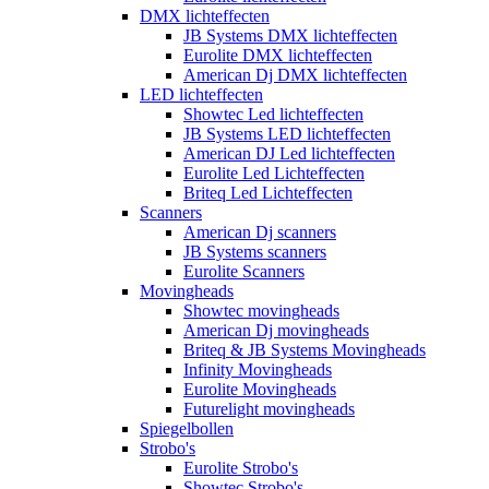
DMX lichteffecten
JB Systems DMX lichteffecten
Eurolite DMX lichteffecten
American Dj DMX lichteffecten
LED lichteffecten
Showtec Led lichteffecten
JB Systems LED lichteffecten
American DJ Led lichteffecten
Eurolite Led Lichteffecten
Briteq Led Lichteffecten
Scanners
American Dj scanners
JB Systems scanners
Eurolite Scanners
Movingheads
Showtec movingheads
American Dj movingheads
Briteq & JB Systems Movingheads
Infinity Movingheads
Eurolite Movingheads
Futurelight movingheads
Spiegelbollen
Strobo's
Eurolite Strobo's
Showtec Strobo's