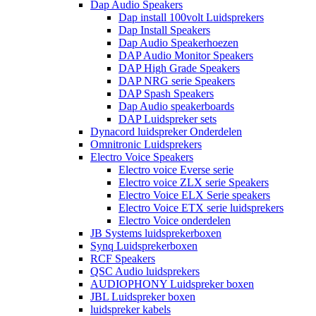
Dap Audio Speakers
Dap install 100volt Luidsprekers
Dap Install Speakers
Dap Audio Speakerhoezen
DAP Audio Monitor Speakers
DAP High Grade Speakers
DAP NRG serie Speakers
DAP Spash Speakers
Dap Audio speakerboards
DAP Luidspreker sets
Dynacord luidspreker Onderdelen
Omnitronic Luidsprekers
Electro Voice Speakers
Electro voice Everse serie
Electro voice ZLX serie Speakers
Electro Voice ELX Serie speakers
Electro Voice ETX serie luidsprekers
Electro Voice onderdelen
JB Systems luidsprekerboxen
Synq Luidsprekerboxen
RCF Speakers
QSC Audio luidsprekers
AUDIOPHONY Luidspreker boxen
JBL Luidspreker boxen
luidspreker kabels