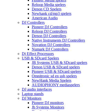
Pioneer Media spelers
Reloop Media spelers
Denon CD Spelers
Newhank cd/mp3 spelers
American Audio
DJ Controllers
Pioneer DJ Controllers
Reloop DJ Controllers
Denon DJ Controllers
Native Instruments DJ Controllers
Novation DJ Controllers
Numark DJ Controllers
Dj Effect Processors
USB & SDcard Spelers
JB Systems USB & SDcard spelers
Denon USB & SDcard spelers
Pioneer USB & SDcard spelers
Omnitronic sd en usb spelers
NewHank Media Spelers
AUDIOPHONY mediaspelers
DJ audio interfaces
Laptop stands
DJ Monitors
Pioneer DJ monitors
Jb Systems Monitors