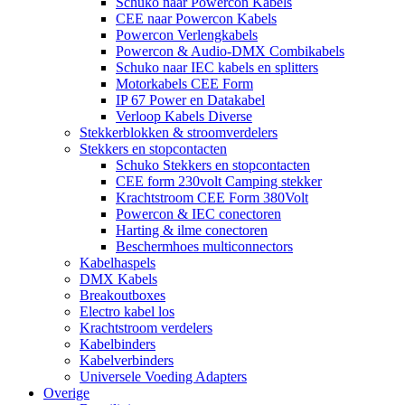
Schuko naar Powercon Kabels
CEE naar Powercon Kabels
Powercon Verlengkabels
Powercon & Audio-DMX Combikabels
Schuko naar IEC kabels en splitters
Motorkabels CEE Form
IP 67 Power en Datakabel
Verloop Kabels Diverse
Stekkerblokken & stroomverdelers
Stekkers en stopcontacten
Schuko Stekkers en stopcontacten
CEE form 230volt Camping stekker
Krachtstroom CEE Form 380Volt
Powercon & IEC conectoren
Harting & ilme conectoren
Beschermhoes multiconnectors
Kabelhaspels
DMX Kabels
Breakoutboxes
Electro kabel los
Krachtstroom verdelers
Kabelbinders
Kabelverbinders
Universele Voeding Adapters
Overige