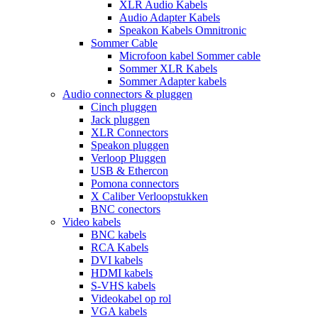
XLR Audio Kabels
Audio Adapter Kabels
Speakon Kabels Omnitronic
Sommer Cable
Microfoon kabel Sommer cable
Sommer XLR Kabels
Sommer Adapter kabels
Audio connectors & pluggen
Cinch pluggen
Jack pluggen
XLR Connectors
Speakon pluggen
Verloop Pluggen
USB & Ethercon
Pomona connectors
X Caliber Verloopstukken
BNC conectors
Video kabels
BNC kabels
RCA Kabels
DVI kabels
HDMI kabels
S-VHS kabels
Videokabel op rol
VGA kabels