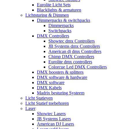
Eurolite Licht Sets
Blacklights & armaturen
Lichtsturing & Dimmen
Dimmerpacks & switchpacks
Dimmerpacks
Switchpacks
DMX Controllers
Showtec dmx Controllers
JB Systems dmx Controllers
American dj dmx Controllers
Chimp DMX Controllers
Eurolite dmx controllers
Colorcue Led DMX Controllers
DMX boosters & splitters
DMX software & hardware
DMX software
DMX Kabels
Madrix besturing Systeem
Licht Statieven
Licht Statief toebehoren
Laser
Showtec Lasers
JB Systems Lasers
American DJ Lasers