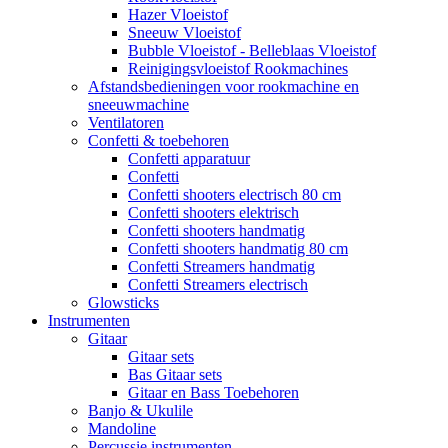
Hazer Vloeistof
Sneeuw Vloeistof
Bubble Vloeistof - Belleblaas Vloeistof
Reinigingsvloeistof Rookmachines
Afstandsbedieningen voor rookmachine en
sneeuwmachine
Ventilatoren
Confetti & toebehoren
Confetti apparatuur
Confetti
Confetti shooters electrisch 80 cm
Confetti shooters elektrisch
Confetti shooters handmatig
Confetti shooters handmatig 80 cm
Confetti Streamers handmatig
Confetti Streamers electrisch
Glowsticks
Instrumenten
Gitaar
Gitaar sets
Bas Gitaar sets
Gitaar en Bass Toebehoren
Banjo & Ukulile
Mandoline
Percussie instrumenten