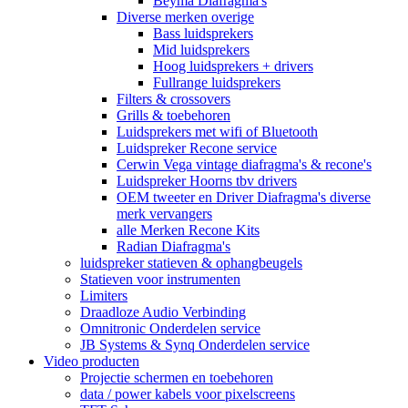
Beyma Diafragma's
Diverse merken overige
Bass luidsprekers
Mid luidsprekers
Hoog luidsprekers + drivers
Fullrange luidsprekers
Filters & crossovers
Grills & toebehoren
Luidsprekers met wifi of Bluetooth
Luidspreker Recone service
Cerwin Vega vintage diafragma's & recone's
Luidspreker Hoorns tbv drivers
OEM tweeter en Driver Diafragma's diverse
merk vervangers
alle Merken Recone Kits
Radian Diafragma's
luidspreker statieven & ophangbeugels
Statieven voor instrumenten
Limiters
Draadloze Audio Verbinding
Omnitronic Onderdelen service
JB Systems & Synq Onderdelen service
Video producten
Projectie schermen en toebehoren
data / power kabels voor pixelscreens