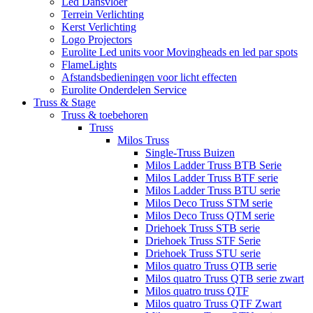
Led Dansvloer
Terrein Verlichting
Kerst Verlichting
Logo Projectors
Eurolite Led units voor Movingheads en led par spots
FlameLights
Afstandsbedieningen voor licht effecten
Eurolite Onderdelen Service
Truss & Stage
Truss & toebehoren
Truss
Milos Truss
Single-Truss Buizen
Milos Ladder Truss BTB Serie
Milos Ladder Truss BTF serie
Milos Ladder Truss BTU serie
Milos Deco Truss STM serie
Milos Deco Truss QTM serie
Driehoek Truss STB serie
Driehoek Truss STF Serie
Driehoek Truss STU serie
Milos quatro Truss QTB serie
Milos quatro Truss QTB serie zwart
Milos quatro truss QTF
Milos quatro Truss QTF Zwart