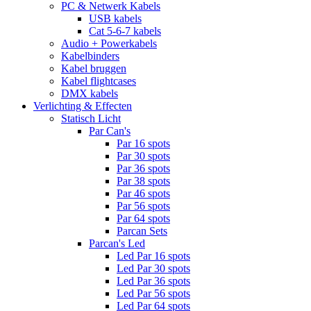
PC & Netwerk Kabels
USB kabels
Cat 5-6-7 kabels
Audio + Powerkabels
Kabelbinders
Kabel bruggen
Kabel flightcases
DMX kabels
Verlichting & Effecten
Statisch Licht
Par Can's
Par 16 spots
Par 30 spots
Par 36 spots
Par 38 spots
Par 46 spots
Par 56 spots
Par 64 spots
Parcan Sets
Parcan's Led
Led Par 16 spots
Led Par 30 spots
Led Par 36 spots
Led Par 56 spots
Led Par 64 spots