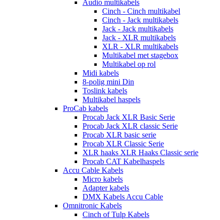
Audio multikabels
Cinch - Cinch multikabel
Cinch - Jack multikabels
Jack - Jack multikabels
Jack - XLR multikabels
XLR - XLR multikabels
Multikabel met stagebox
Multikabel op rol
Midi kabels
8-polig mini Din
Toslink kabels
Multikabel haspels
ProCab kabels
Procab Jack XLR Basic Serie
Procab Jack XLR classic Serie
Procab XLR basic serie
Procab XLR Classic Serie
XLR haaks XLR Haaks Classic serie
Procab CAT Kabelhaspels
Accu Cable Kabels
Micro kabels
Adapter kabels
DMX Kabels Accu Cable
Omnitronic Kabels
Cinch of Tulp Kabels