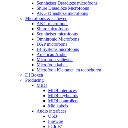
Sennheiser Draadloze microfoons
Shure Draadloze Microfoons
AKG Draadloze microfoons
Microfoons & statieven
AKG microfoons
Shure microfoons
Sennheiser microfoons
Omnitronic Microfoons
DAP microfoons
JB Systems microfoons
American Audio
Microfoon statieven
Microfoon kabels
Microfoon Klemmen en toebehoren
DI Boxen
Producing
MIDI
MIDI interfaces
MIDI keyboards
MIDI controllers
Midikabels
Audio interfaces
USB
Firewire
PCI(-E)