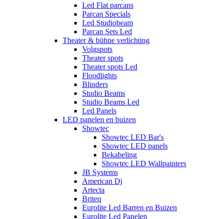
Led Flat parcans
Parcan Specials
Led Studiobeam
Parcan Sets Led
Theater & bühne verlichting
Volgspots
Theater spots
Theater spots Led
Floodlights
Blinders
Studio Beams
Studio Beams Led
Led Panels
LED panelen en buizen
Showtec
Showtec LED Bar's
Showtec LED panels
Bekabeling
Showtec LED Wallpainters
JB Systems
American Dj
Artecta
Briteq
Eurolite Led Barren en Buizen
Eurolite Led Panelen