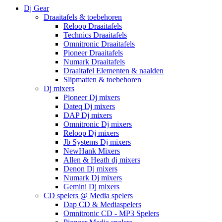
Dj Gear
Draaitafels & toebehoren
Reloop Draaitafels
Technics Draaitafels
Omnitronic Draaitafels
Pioneer Draaitafels
Numark Draaitafels
Draaitafel Elementen & naalden
Slipmatten & toebehoren
Dj mixers
Pioneer Dj mixers
Dateq Dj mixers
DAP Dj mixers
Omnitronic Dj mixers
Reloop Dj mixers
Jb Systems Dj mixers
NewHank Mixers
Allen & Heath dj mixers
Denon Dj mixers
Numark Dj mixers
Gemini Dj mixers
CD spelers @ Media spelers
Dap CD & Mediaspelers
Omnitronic CD - MP3 Spelers