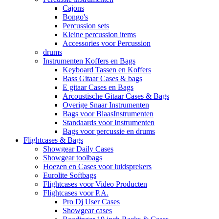
Cajons
Bongo's
Percussion sets
Kleine percussion items
Accessories voor Percussion
drums
Instrumenten Koffers en Bags
Keyboard Tassen en Koffers
Bass Gitaar Cases & bags
E gitaar Cases en Bags
Arcoustische Gitaar Cases & Bags
Overige Snaar Instrumenten
Bags voor BlaasInstrumenten
Standaards voor Instrumenten
Bags voor percussie en drums
Flightcases & Bags
Showgear Daily Cases
Showgear toolbags
Hoezen en Cases voor luidsprekers
Eurolite Softbags
Flightcases voor Video Producten
Flightcases voor P.A.
Pro Dj User Cases
Showgear cases