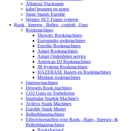
Allutruss Truckramp
kabel bruggen en goten
Stage Stands Eurolite
Wentex SET Frame systeem
Rook , Sneeuw , Bellen , confetti , Fans
Rookmachines
Showtec Rookmachines
Eurosmoke rookmachines
Eurolite Rookmachines
Antari Rookmachines
Antari Onderdelen service
American DJ Rookmachines
JB Systems Rookmachines
HAZEBASE Hazers en Rookmachines
Mistique rookmachines
Sneeuwmachines
Droogijs Rook machines
CO2 Guns en Toebehoren
Sparkular Sparkle Machine's
Avilexx Spark Machines
Eurolite Spark Master
Bellenblaasmachines
Effectvloeistoffen voor Rook-, Haze-, Sneeuw- &
Bellenblaasmachines
Rookvloeistof