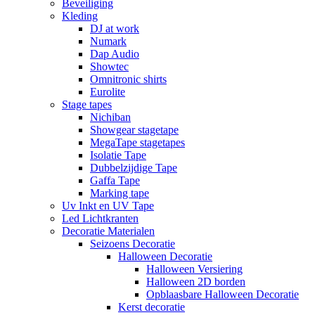
Beveiliging
Kleding
DJ at work
Numark
Dap Audio
Showtec
Omnitronic shirts
Eurolite
Stage tapes
Nichiban
Showgear stagetape
MegaTape stagetapes
Isolatie Tape
Dubbelzijdige Tape
Gaffa Tape
Marking tape
Uv Inkt en UV Tape
Led Lichtkranten
Decoratie Materialen
Seizoens Decoratie
Halloween Decoratie
Halloween Versiering
Halloween 2D borden
Opblaasbare Halloween Decoratie
Kerst decoratie