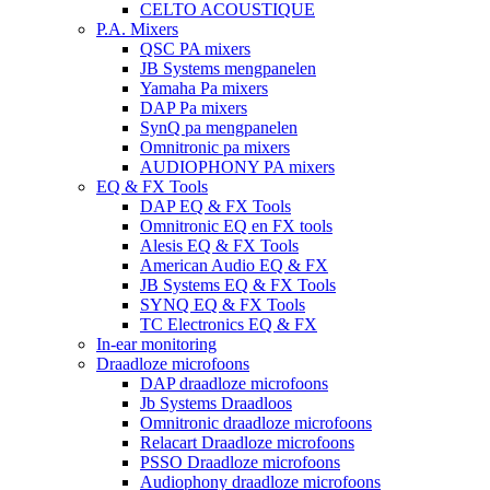
CELTO ACOUSTIQUE
P.A. Mixers
QSC PA mixers
JB Systems mengpanelen
Yamaha Pa mixers
DAP Pa mixers
SynQ pa mengpanelen
Omnitronic pa mixers
AUDIOPHONY PA mixers
EQ & FX Tools
DAP EQ & FX Tools
Omnitronic EQ en FX tools
Alesis EQ & FX Tools
American Audio EQ & FX
JB Systems EQ & FX Tools
SYNQ EQ & FX Tools
TC Electronics EQ & FX
In-ear monitoring
Draadloze microfoons
DAP draadloze microfoons
Jb Systems Draadloos
Omnitronic draadloze microfoons
Relacart Draadloze microfoons
PSSO Draadloze microfoons
Audiophony draadloze microfoons