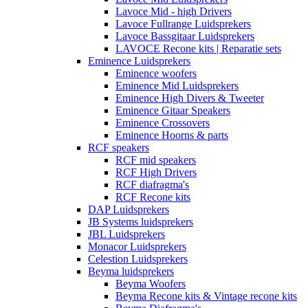
Lavoce Mid - high Drivers
Lavoce Fullrange Luidsprekers
Lavoce Bassgitaar Luidsprekers
LAVOCE Recone kits | Reparatie sets
Eminence Luidsprekers
Eminence woofers
Eminence Mid Luidsprekers
Eminence High Divers & Tweeter
Eminence Gitaar Speakers
Eminence Crossovers
Eminence Hoorns & parts
RCF speakers
RCF mid speakers
RCF High Drivers
RCF diafragma's
RCF Recone kits
DAP Luidsprekers
JB Systems luidsprekers
JBL Luidsprekers
Monacor Luidsprekers
Celestion Luidsprekers
Beyma luidsprekers
Beyma Woofers
Beyma Recone kits & Vintage recone kits