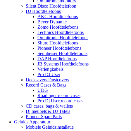
Omnitronic monitors
Silent Disco Hoofdtelefoon
DJ Hoofdtelefoons
AKG Hoofdtelefoons
Beyer Dynamic
Zomo Hoofdtelefoons
Technics Hoofdtelefoons
Omnitronic Hoofdtelefoons
Shure Hoofdtelefoons
Pioneer Hoofdtelefoons
Sennheiser Hoofdtelefoons
DAP Hoofdtelefoons
JB Systems Hoofdtelefoons
Verlengkabels
Pro DJ User
Decksavers Dustcovers
Record Cases & Bags
UDG
Roadinger record cases
Pro Dj User record cases
CD cases, bags & wallets
Dj meubels & DJ Tafels
Pioneer Spare Parts
Geluids Apparatuur
Mobiele Geluidsinstallatie