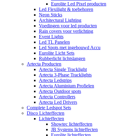
Eurolite Led Pixel producten
Led Flexilight & toebehoren
Neon Sticks
Architectural Lighting
Voedingen voor led producten
Rain covers voor verlichting
Event Lights
Led TL Panelen
Led Spots met ingebouwd Accu
Eurolite Licht Sets
Rubberlicht lichtslangen
Artecta Producten
Artecta Single Tracklight
Artecta 3-Phase Tracklights
Artecta Ledstrips
Artecta Aluminium Profielen
Artecta Outdoor spots
Artecta Controllers
Artecta Led Drivers
Complete Ledspot Sets
Disco Lichteffecten
Lichteffecten
Showtec lichteffecten
JB Systems lichteffecten
Eurolite lichteffecten