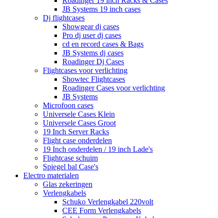
Roadinger 19 inch Racks & Cases
JB Systems 19 inch cases
Dj flightcases
Showgear dj cases
Pro dj user dj cases
cd en record cases & Bags
JB Systems dj cases
Roadinger Dj Cases
Flightcases voor verlichting
Showtec Flightcases
Roadinger Cases voor verlichting
JB Systems
Microfoon cases
Universele Cases Klein
Universele Cases Groot
19 Inch Server Racks
Flight case onderdelen
19 Inch onderdelen / 19 inch Lade's
Flightcase schuim
Spiegel bal Case's
Electro materialen
Glas zekeringen
Verlengkabels
Schuko Verlengkabel 220volt
CEE Form Verlengkabels