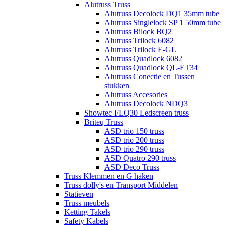
Alutruss Truss
Alutruss Decolock DQ1 35mm tube
Alutruss Singlelock SP 1 50mm tube
Alutruss Bilock BQ2
Alutruss Trilock 6082
Alutruss Trilock E-GL
Alutruss Quadlock 6082
Alutruss Quadlock QL-ET34
Alutruss Conectie en Tussen
stukken
Alutruss Accesories
Alutruss Decolock NDQ3
Showtec FLQ30 Ledscreen truss
Briteq Truss
ASD trio 150 truss
ASD trio 200 truss
ASD trio 290 truss
ASD Quatro 290 truss
ASD Deco Truss
Truss Klemmen en G haken
Truss dolly's en Transport Middelen
Statieven
Truss meubels
Ketting Takels
Safety Kabels