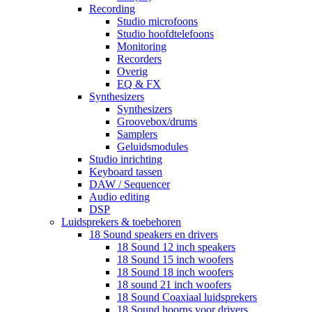
Recording
Studio microfoons
Studio hoofdtelefoons
Monitoring
Recorders
Overig
EQ & FX
Synthesizers
Synthesizers
Groovebox/drums
Samplers
Geluidsmodules
Studio inrichting
Keyboard tassen
DAW / Sequencer
Audio editing
DSP
Luidsprekers & toebehoren
18 Sound speakers en drivers
18 Sound 12 inch speakers
18 Sound 15 inch woofers
18 Sound 18 inch woofers
18 sound 21 inch woofers
18 Sound Coaxiaal luidsprekers
18 Sound hoorns voor drivers