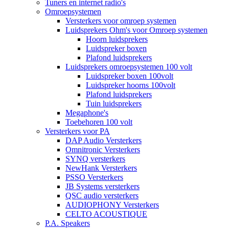
Tuners en internet radio's
Omroepsystemen
Versterkers voor omroep systemen
Luidsprekers Ohm's voor Omroep systemen
Hoorn luidsprekers
Luidspreker boxen
Plafond luidsprekers
Luidsprekers omroepsystemen 100 volt
Luidspreker boxen 100volt
Luidspreker hoorns 100volt
Plafond luidsprekers
Tuin luidsprekers
Megaphone's
Toebehoren 100 volt
Versterkers voor PA
DAP Audio Versterkers
Omnitronic Versterkers
SYNQ versterkers
NewHank Versterkers
PSSO Versterkers
JB Systems versterkers
QSC audio versterkers
AUDIOPHONY Versterkers
CELTO ACOUSTIQUE
P.A. Speakers