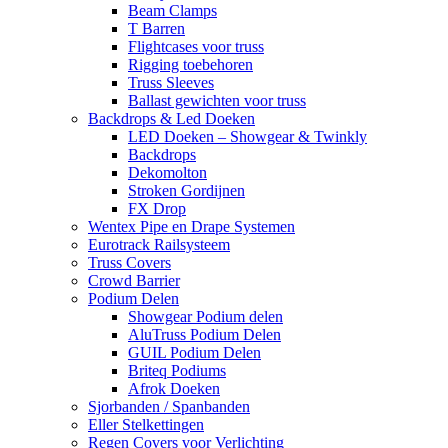
Beam Clamps
T Barren
Flightcases voor truss
Rigging toebehoren
Truss Sleeves
Ballast gewichten voor truss
Backdrops & Led Doeken
LED Doeken – Showgear & Twinkly
Backdrops
Dekomolton
Stroken Gordijnen
FX Drop
Wentex Pipe en Drape Systemen
Eurotrack Railsysteem
Truss Covers
Crowd Barrier
Podium Delen
Showgear Podium delen
AluTruss Podium Delen
GUIL Podium Delen
Briteq Podiums
Afrok Doeken
Sjorbanden / Spanbanden
Eller Stelkettingen
Regen Covers voor Verlichting