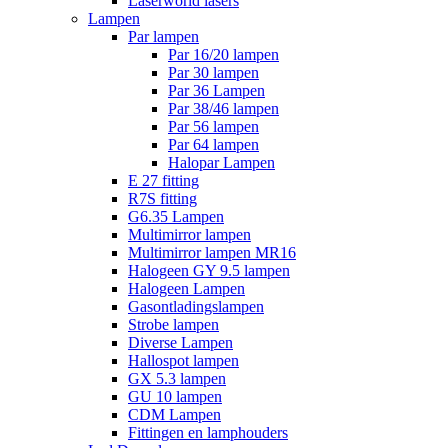
Laserworld lasers
Lampen
Par lampen
Par 16/20 lampen
Par 30 lampen
Par 36 Lampen
Par 38/46 lampen
Par 56 lampen
Par 64 lampen
Halopar Lampen
E 27 fitting
R7S fitting
G6.35 Lampen
Multimirror lampen
Multimirror lampen MR16
Halogeen GY 9.5 lampen
Halogeen Lampen
Gasontladingslampen
Strobe lampen
Diverse Lampen
Hallospot lampen
GX 5.3 lampen
GU 10 lampen
CDM Lampen
Fittingen en lamphouders