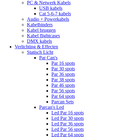
PC & Netwerk Kabels
USB kabels
Cat 5-6-7 kabels
Audio + Powerkabels
Kabelbinders
Kabel bruggen
Kabel flightcases
DMX kabels
Verlichting & Effecten
Statisch Licht
Par Can's
Par 16 spots
Par 30 spots
Par 36 spots
Par 38 spots
Par 46 spots
Par 56 spots
Par 64 spots
Parcan Sets
Parcan's Led
Led Par 16 spots
Led Par 30 spots
Led Par 36 spots
Led Par 56 spots
Led Par 64 spots