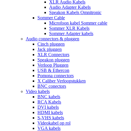
XLR Audio Kabels
Audio Adapter Kabels
Speakon Kabels Omnitronic
Sommer Cable
Microfoon kabel Sommer cable
Sommer XLR Kabels
Sommer Adapter kabels
Audio connectors & pluggen
Cinch pluggen
Jack pluggen
XLR Connectors
Speakon pluggen
Verloop Pluggen
USB & Ethercon
Pomona connectors
X Caliber Verloopstukken
BNC conectors
Video kabels
BNC kabels
RCA Kabels
DVI kabels
HDMI kabels
S-VHS kabels
Videokabel op rol
VGA kabels