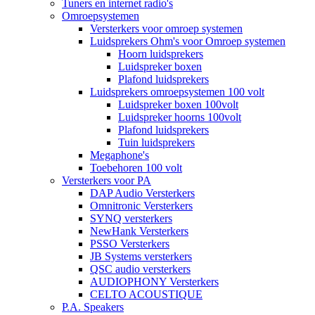
Tuners en internet radio's
Omroepsystemen
Versterkers voor omroep systemen
Luidsprekers Ohm's voor Omroep systemen
Hoorn luidsprekers
Luidspreker boxen
Plafond luidsprekers
Luidsprekers omroepsystemen 100 volt
Luidspreker boxen 100volt
Luidspreker hoorns 100volt
Plafond luidsprekers
Tuin luidsprekers
Megaphone's
Toebehoren 100 volt
Versterkers voor PA
DAP Audio Versterkers
Omnitronic Versterkers
SYNQ versterkers
NewHank Versterkers
PSSO Versterkers
JB Systems versterkers
QSC audio versterkers
AUDIOPHONY Versterkers
CELTO ACOUSTIQUE
P.A. Speakers