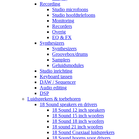
Recording
Studio microfoons
Studio hoofdtelefoons
Monitoring
Recorders
Overig
EQ & FX
Synthesizers
Synthesizers
Groovebox/drums
Samplers
Geluidsmodules
Studio inrichting
Keyboard tassen
DAW / Sequencer
Audio editing
DSP
Luidsprekers & toebehoren
18 Sound speakers en drivers
18 Sound 12 inch speakers
18 Sound 15 inch woofers
18 Sound 18 inch woofers
18 sound 21 inch woofers
18 Sound Coaxiaal luidsprekers
18 Sound hoorns voor drivers