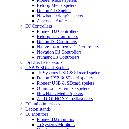
Pioneer Media spelers
Reloop Media spelers
Denon CD Spelers
Newhank cd/mp3 spelers
American Audio
DJ Controllers
Pioneer DJ Controllers
Reloop DJ Controllers
Denon DJ Controllers
Native Instruments DJ Controllers
Novation DJ Controllers
Numark DJ Controllers
Dj Effect Processors
USB & SDcard Spelers
JB Systems USB & SDcard spelers
Denon USB & SDcard spelers
Pioneer USB & SDcard spelers
Omnitronic sd en usb spelers
NewHank Media Spelers
AUDIOPHONY mediaspelers
DJ audio interfaces
Laptop stands
DJ Monitors
Pioneer DJ monitors
Jb Systems Monitors