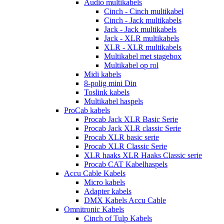
Audio multikabels
Cinch - Cinch multikabel
Cinch - Jack multikabels
Jack - Jack multikabels
Jack - XLR multikabels
XLR - XLR multikabels
Multikabel met stagebox
Multikabel op rol
Midi kabels
8-polig mini Din
Toslink kabels
Multikabel haspels
ProCab kabels
Procab Jack XLR Basic Serie
Procab Jack XLR classic Serie
Procab XLR basic serie
Procab XLR Classic Serie
XLR haaks XLR Haaks Classic serie
Procab CAT Kabelhaspels
Accu Cable Kabels
Micro kabels
Adapter kabels
DMX Kabels Accu Cable
Omnitronic Kabels
Cinch of Tulp Kabels