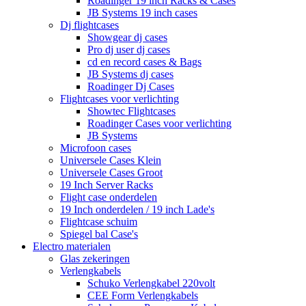
Roadinger 19 inch Racks & Cases
JB Systems 19 inch cases
Dj flightcases
Showgear dj cases
Pro dj user dj cases
cd en record cases & Bags
JB Systems dj cases
Roadinger Dj Cases
Flightcases voor verlichting
Showtec Flightcases
Roadinger Cases voor verlichting
JB Systems
Microfoon cases
Universele Cases Klein
Universele Cases Groot
19 Inch Server Racks
Flight case onderdelen
19 Inch onderdelen / 19 inch Lade's
Flightcase schuim
Spiegel bal Case's
Electro materialen
Glas zekeringen
Verlengkabels
Schuko Verlengkabel 220volt
CEE Form Verlengkabels