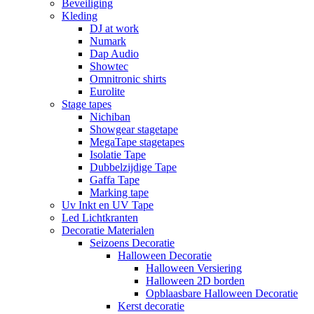
Beveiliging
Kleding
DJ at work
Numark
Dap Audio
Showtec
Omnitronic shirts
Eurolite
Stage tapes
Nichiban
Showgear stagetape
MegaTape stagetapes
Isolatie Tape
Dubbelzijdige Tape
Gaffa Tape
Marking tape
Uv Inkt en UV Tape
Led Lichtkranten
Decoratie Materialen
Seizoens Decoratie
Halloween Decoratie
Halloween Versiering
Halloween 2D borden
Opblaasbare Halloween Decoratie
Kerst decoratie