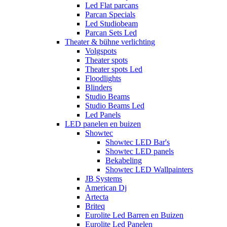
Led Flat parcans
Parcan Specials
Led Studiobeam
Parcan Sets Led
Theater & bühne verlichting
Volgspots
Theater spots
Theater spots Led
Floodlights
Blinders
Studio Beams
Studio Beams Led
Led Panels
LED panelen en buizen
Showtec
Showtec LED Bar's
Showtec LED panels
Bekabeling
Showtec LED Wallpainters
JB Systems
American Dj
Artecta
Briteq
Eurolite Led Barren en Buizen
Eurolite Led Panelen