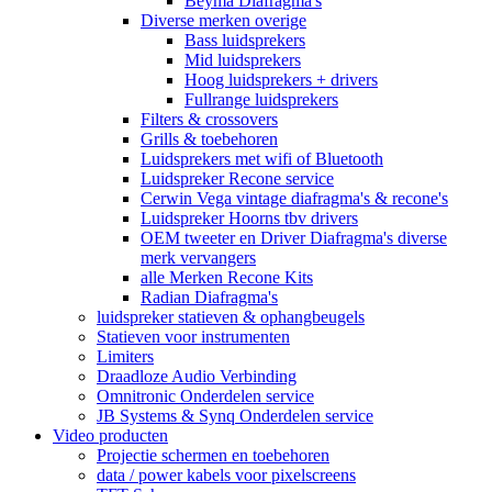
Beyma Diafragma's
Diverse merken overige
Bass luidsprekers
Mid luidsprekers
Hoog luidsprekers + drivers
Fullrange luidsprekers
Filters & crossovers
Grills & toebehoren
Luidsprekers met wifi of Bluetooth
Luidspreker Recone service
Cerwin Vega vintage diafragma's & recone's
Luidspreker Hoorns tbv drivers
OEM tweeter en Driver Diafragma's diverse
merk vervangers
alle Merken Recone Kits
Radian Diafragma's
luidspreker statieven & ophangbeugels
Statieven voor instrumenten
Limiters
Draadloze Audio Verbinding
Omnitronic Onderdelen service
JB Systems & Synq Onderdelen service
Video producten
Projectie schermen en toebehoren
data / power kabels voor pixelscreens