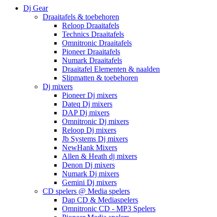
Dj Gear
Draaitafels & toebehoren
Reloop Draaitafels
Technics Draaitafels
Omnitronic Draaitafels
Pioneer Draaitafels
Numark Draaitafels
Draaitafel Elementen & naalden
Slipmatten & toebehoren
Dj mixers
Pioneer Dj mixers
Dateq Dj mixers
DAP Dj mixers
Omnitronic Dj mixers
Reloop Dj mixers
Jb Systems Dj mixers
NewHank Mixers
Allen & Heath dj mixers
Denon Dj mixers
Numark Dj mixers
Gemini Dj mixers
CD spelers @ Media spelers
Dap CD & Mediaspelers
Omnitronic CD - MP3 Spelers