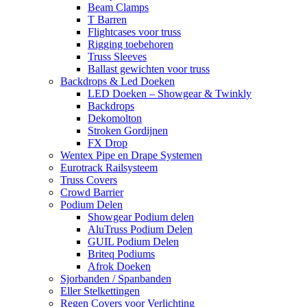
Beam Clamps
T Barren
Flightcases voor truss
Rigging toebehoren
Truss Sleeves
Ballast gewichten voor truss
Backdrops & Led Doeken
LED Doeken – Showgear & Twinkly
Backdrops
Dekomolton
Stroken Gordijnen
FX Drop
Wentex Pipe en Drape Systemen
Eurotrack Railsysteem
Truss Covers
Crowd Barrier
Podium Delen
Showgear Podium delen
AluTruss Podium Delen
GUIL Podium Delen
Briteq Podiums
Afrok Doeken
Sjorbanden / Spanbanden
Eller Stelkettingen
Regen Covers voor Verlichting