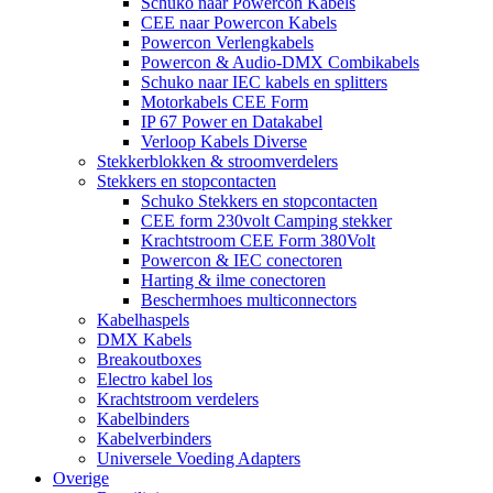
Schuko naar Powercon Kabels
CEE naar Powercon Kabels
Powercon Verlengkabels
Powercon & Audio-DMX Combikabels
Schuko naar IEC kabels en splitters
Motorkabels CEE Form
IP 67 Power en Datakabel
Verloop Kabels Diverse
Stekkerblokken & stroomverdelers
Stekkers en stopcontacten
Schuko Stekkers en stopcontacten
CEE form 230volt Camping stekker
Krachtstroom CEE Form 380Volt
Powercon & IEC conectoren
Harting & ilme conectoren
Beschermhoes multiconnectors
Kabelhaspels
DMX Kabels
Breakoutboxes
Electro kabel los
Krachtstroom verdelers
Kabelbinders
Kabelverbinders
Universele Voeding Adapters
Overige