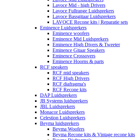
Lavoce Mid - high Drivers
Lavoce Fullrange Luidsprekers
Lavoce Bassgitaar Luidsprekers
LAVOCE Recone kits | Reparatie sets
Eminence Luidsprekers
Eminence woofers
Eminence Mid Luidsprekers
Eminence High Divers & Tweeter
Eminence Gitaar Speakers
Eminence Crossovers
Eminence Hoorns & parts
RCF speakers
RCF mid speakers
RCF High Drivers
RCF diafragma's
RCF Recone kits
DAP Luidsprekers
JB Systems luidsprekers
JBL Luidsprekers
Monacor Luidsprekers
Celestion Luidsprekers
Beyma luidsprekers
Beyma Woofers
Beyma Recone kits & Vintage recone kits