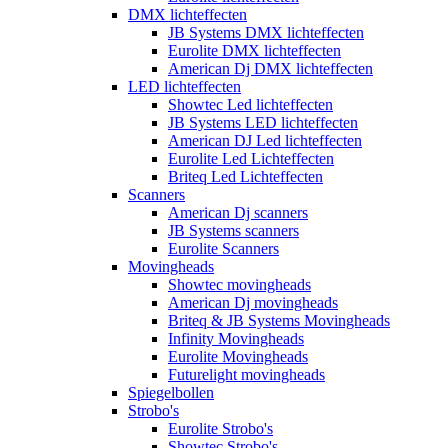
DMX lichteffecten
JB Systems DMX lichteffecten
Eurolite DMX lichteffecten
American Dj DMX lichteffecten
LED lichteffecten
Showtec Led lichteffecten
JB Systems LED lichteffecten
American DJ Led lichteffecten
Eurolite Led Lichteffecten
Briteq Led Lichteffecten
Scanners
American Dj scanners
JB Systems scanners
Eurolite Scanners
Movingheads
Showtec movingheads
American Dj movingheads
Briteq & JB Systems Movingheads
Infinity Movingheads
Eurolite Movingheads
Futurelight movingheads
Spiegelbollen
Strobo's
Eurolite Strobo's
Showtec Strobo's