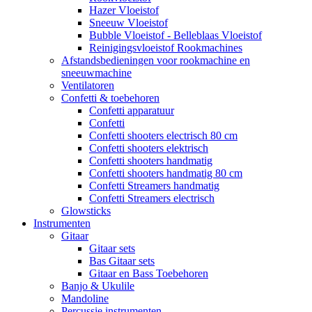
Hazer Vloeistof
Sneeuw Vloeistof
Bubble Vloeistof - Belleblaas Vloeistof
Reinigingsvloeistof Rookmachines
Afstandsbedieningen voor rookmachine en
sneeuwmachine
Ventilatoren
Confetti & toebehoren
Confetti apparatuur
Confetti
Confetti shooters electrisch 80 cm
Confetti shooters elektrisch
Confetti shooters handmatig
Confetti shooters handmatig 80 cm
Confetti Streamers handmatig
Confetti Streamers electrisch
Glowsticks
Instrumenten
Gitaar
Gitaar sets
Bas Gitaar sets
Gitaar en Bass Toebehoren
Banjo & Ukulile
Mandoline
Percussie instrumenten