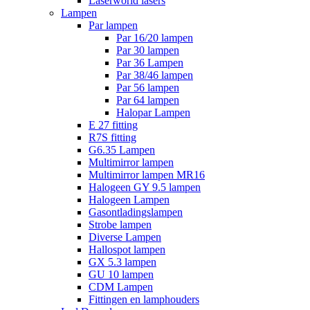
Laserworld lasers
Lampen
Par lampen
Par 16/20 lampen
Par 30 lampen
Par 36 Lampen
Par 38/46 lampen
Par 56 lampen
Par 64 lampen
Halopar Lampen
E 27 fitting
R7S fitting
G6.35 Lampen
Multimirror lampen
Multimirror lampen MR16
Halogeen GY 9.5 lampen
Halogeen Lampen
Gasontladingslampen
Strobe lampen
Diverse Lampen
Hallospot lampen
GX 5.3 lampen
GU 10 lampen
CDM Lampen
Fittingen en lamphouders