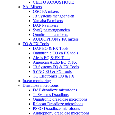
CELTO ACOUSTIQUE
P.A. Mixers
QSC PA mixers
JB Systems mengpanelen
Yamaha Pa mixers
DAP Pa mixers
SynQ pa mengpanelen
Omnitronic pa mixers
AUDIOPHONY PA mixers
EQ & FX Tools
DAP EQ & FX Tools
Omnitronic EQ en FX tools
Alesis EQ & FX Tools
American Audio EQ & FX
JB Systems EQ & FX Tools
SYNQ EQ & FX Tools
TC Electronics EQ & FX
In-ear monitoring
Draadloze microfoons
DAP draadloze microfoons
Jb Systems Draadloos
Omnitronic draadloze microfoons
Relacart Draadloze microfoons
PSSO Draadloze microfoons
Audiophony draadloze microfoons