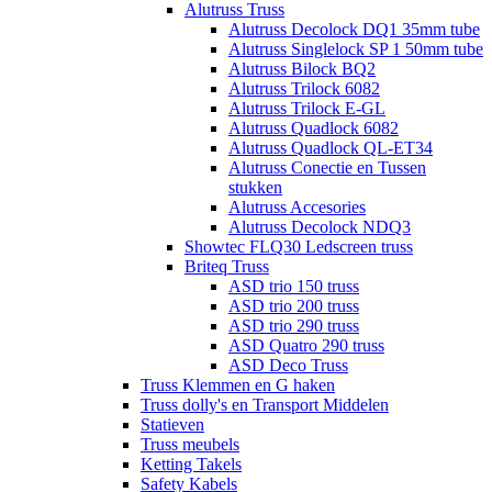
Alutruss Truss
Alutruss Decolock DQ1 35mm tube
Alutruss Singlelock SP 1 50mm tube
Alutruss Bilock BQ2
Alutruss Trilock 6082
Alutruss Trilock E-GL
Alutruss Quadlock 6082
Alutruss Quadlock QL-ET34
Alutruss Conectie en Tussen
stukken
Alutruss Accesories
Alutruss Decolock NDQ3
Showtec FLQ30 Ledscreen truss
Briteq Truss
ASD trio 150 truss
ASD trio 200 truss
ASD trio 290 truss
ASD Quatro 290 truss
ASD Deco Truss
Truss Klemmen en G haken
Truss dolly's en Transport Middelen
Statieven
Truss meubels
Ketting Takels
Safety Kabels