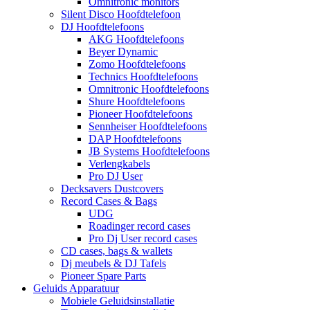
Omnitronic monitors
Silent Disco Hoofdtelefoon
DJ Hoofdtelefoons
AKG Hoofdtelefoons
Beyer Dynamic
Zomo Hoofdtelefoons
Technics Hoofdtelefoons
Omnitronic Hoofdtelefoons
Shure Hoofdtelefoons
Pioneer Hoofdtelefoons
Sennheiser Hoofdtelefoons
DAP Hoofdtelefoons
JB Systems Hoofdtelefoons
Verlengkabels
Pro DJ User
Decksavers Dustcovers
Record Cases & Bags
UDG
Roadinger record cases
Pro Dj User record cases
CD cases, bags & wallets
Dj meubels & DJ Tafels
Pioneer Spare Parts
Geluids Apparatuur
Mobiele Geluidsinstallatie