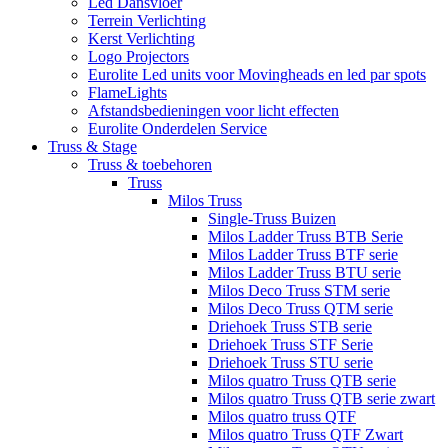
Led Dansvloer
Terrein Verlichting
Kerst Verlichting
Logo Projectors
Eurolite Led units voor Movingheads en led par spots
FlameLights
Afstandsbedieningen voor licht effecten
Eurolite Onderdelen Service
Truss & Stage
Truss & toebehoren
Truss
Milos Truss
Single-Truss Buizen
Milos Ladder Truss BTB Serie
Milos Ladder Truss BTF serie
Milos Ladder Truss BTU serie
Milos Deco Truss STM serie
Milos Deco Truss QTM serie
Driehoek Truss STB serie
Driehoek Truss STF Serie
Driehoek Truss STU serie
Milos quatro Truss QTB serie
Milos quatro Truss QTB serie zwart
Milos quatro truss QTF
Milos quatro Truss QTF Zwart