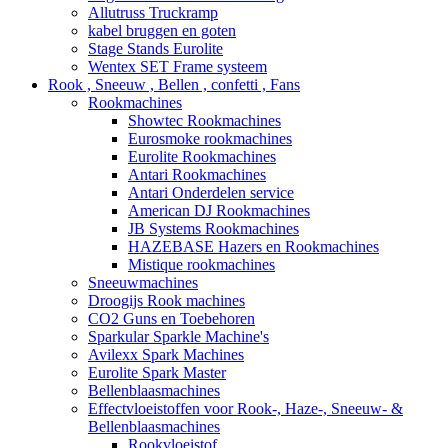
Allutruss Truckramp
kabel bruggen en goten
Stage Stands Eurolite
Wentex SET Frame systeem
Rook , Sneeuw , Bellen , confetti , Fans
Rookmachines
Showtec Rookmachines
Eurosmoke rookmachines
Eurolite Rookmachines
Antari Rookmachines
Antari Onderdelen service
American DJ Rookmachines
JB Systems Rookmachines
HAZEBASE Hazers en Rookmachines
Mistique rookmachines
Sneeuwmachines
Droogijs Rook machines
CO2 Guns en Toebehoren
Sparkular Sparkle Machine's
Avilexx Spark Machines
Eurolite Spark Master
Bellenblaasmachines
Effectvloeistoffen voor Rook-, Haze-, Sneeuw- &
Bellenblaasmachines
Rookvloeistof