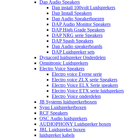
Dap Audio Speakers
Dap install 100volt Luidsprekers
Dap Install Speakers
Dap Audio Speakerhoezen
DAP Audio Monitor Speakers
DAP High Grade Speakers
DAP NRG serie Speakers
DAP Spash Speakers
Dap Audio speakerboards
DAP Luidspreker sets
Dynacord luidspreker Onderdelen
Omnitronic Luidsprekers
Electro Voice Speakers
Electro voice Everse serie
Electro voice ZLX serie Speakers
Electro Voice ELX Serie speakers
Electro Voice ETX serie luidsprekers
Electro Voice onderdelen
JB Systems luidsprekerboxen
Synq Luidsprekerboxen
RCF Speakers
QSC Audio luidsprekers
AUDIOPHONY Luidspreker boxen
JBL Luidspreker boxen
luidspreker kabels