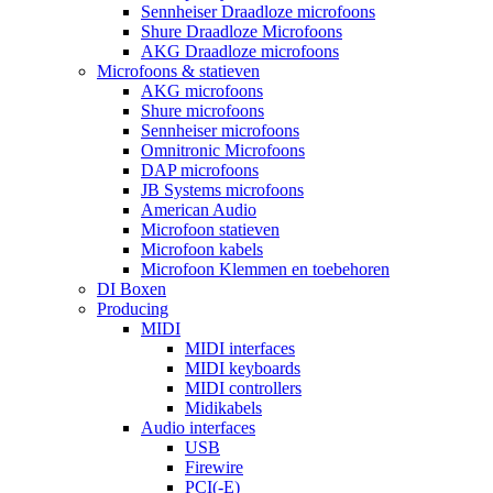
Sennheiser Draadloze microfoons
Shure Draadloze Microfoons
AKG Draadloze microfoons
Microfoons & statieven
AKG microfoons
Shure microfoons
Sennheiser microfoons
Omnitronic Microfoons
DAP microfoons
JB Systems microfoons
American Audio
Microfoon statieven
Microfoon kabels
Microfoon Klemmen en toebehoren
DI Boxen
Producing
MIDI
MIDI interfaces
MIDI keyboards
MIDI controllers
Midikabels
Audio interfaces
USB
Firewire
PCI(-E)