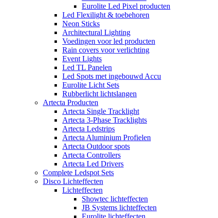
Eurolite Led Pixel producten
Led Flexilight & toebehoren
Neon Sticks
Architectural Lighting
Voedingen voor led producten
Rain covers voor verlichting
Event Lights
Led TL Panelen
Led Spots met ingebouwd Accu
Eurolite Licht Sets
Rubberlicht lichtslangen
Artecta Producten
Artecta Single Tracklight
Artecta 3-Phase Tracklights
Artecta Ledstrips
Artecta Aluminium Profielen
Artecta Outdoor spots
Artecta Controllers
Artecta Led Drivers
Complete Ledspot Sets
Disco Lichteffecten
Lichteffecten
Showtec lichteffecten
JB Systems lichteffecten
Eurolite lichteffecten