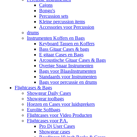
Cajons
Bongo's
Percussion sets
Kleine percussion items
Accessories voor Percussion
drums
Instrumenten Koffers en Bags
Keyboard Tassen en Koffers
Bass Gitaar Cases & bags
E gitaar Cases en Bags
Arcoustische Gitaar Cases & Bags
Overige Snaar Instrumenten
Bags voor BlaasInstrumenten
Standaards voor Instrumenten
Bags voor percussie en drums
Flightcases & Bags
Showgear Daily Cases
Showgear toolbags
Hoezen en Cases voor luidsprekers
Eurolite Softbags
Flightcases voor Video Producten
Flightcases voor P.A.
Pro Dj User Cases
Showgear cases