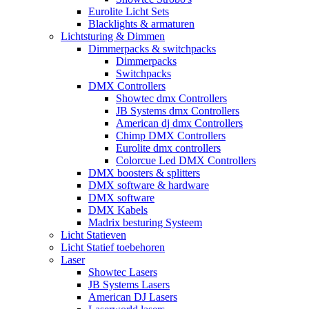
Eurolite Licht Sets
Blacklights & armaturen
Lichtsturing & Dimmen
Dimmerpacks & switchpacks
Dimmerpacks
Switchpacks
DMX Controllers
Showtec dmx Controllers
JB Systems dmx Controllers
American dj dmx Controllers
Chimp DMX Controllers
Eurolite dmx controllers
Colorcue Led DMX Controllers
DMX boosters & splitters
DMX software & hardware
DMX software
DMX Kabels
Madrix besturing Systeem
Licht Statieven
Licht Statief toebehoren
Laser
Showtec Lasers
JB Systems Lasers
American DJ Lasers