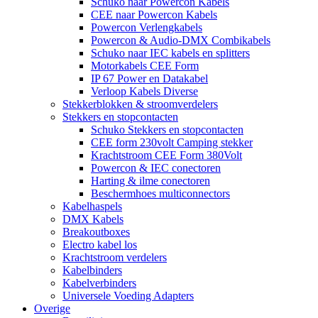
Schuko naar Powercon Kabels
CEE naar Powercon Kabels
Powercon Verlengkabels
Powercon & Audio-DMX Combikabels
Schuko naar IEC kabels en splitters
Motorkabels CEE Form
IP 67 Power en Datakabel
Verloop Kabels Diverse
Stekkerblokken & stroomverdelers
Stekkers en stopcontacten
Schuko Stekkers en stopcontacten
CEE form 230volt Camping stekker
Krachtstroom CEE Form 380Volt
Powercon & IEC conectoren
Harting & ilme conectoren
Beschermhoes multiconnectors
Kabelhaspels
DMX Kabels
Breakoutboxes
Electro kabel los
Krachtstroom verdelers
Kabelbinders
Kabelverbinders
Universele Voeding Adapters
Overige