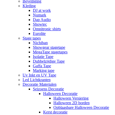
Beveiliging
Kleding
DJ at work
Numark
Dap Audio
Showtec
Omnitronic shirts
Eurolite
Stage tapes
Nichiban
Showgear stagetape
MegaTape stagetapes
Isolatie Tape
Dubbelzijdige Tape
Gaffa Tape
Marking tape
Uv Inkt en UV Tape
Led Lichtkranten
Decoratie Materialen
Seizoens Decoratie
Halloween Decoratie
Halloween Versiering
Halloween 2D borden
Opblaasbare Halloween Decoratie
Kerst decoratie