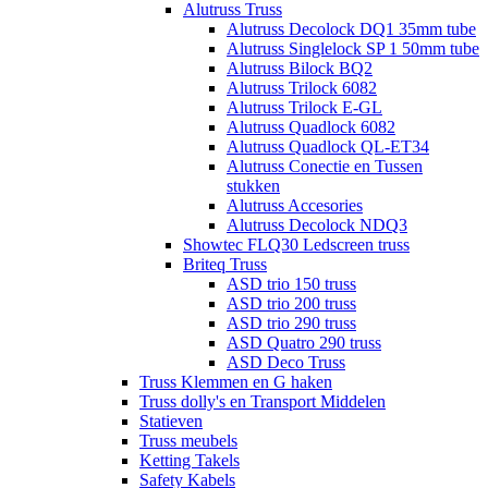
Alutruss Truss
Alutruss Decolock DQ1 35mm tube
Alutruss Singlelock SP 1 50mm tube
Alutruss Bilock BQ2
Alutruss Trilock 6082
Alutruss Trilock E-GL
Alutruss Quadlock 6082
Alutruss Quadlock QL-ET34
Alutruss Conectie en Tussen
stukken
Alutruss Accesories
Alutruss Decolock NDQ3
Showtec FLQ30 Ledscreen truss
Briteq Truss
ASD trio 150 truss
ASD trio 200 truss
ASD trio 290 truss
ASD Quatro 290 truss
ASD Deco Truss
Truss Klemmen en G haken
Truss dolly's en Transport Middelen
Statieven
Truss meubels
Ketting Takels
Safety Kabels