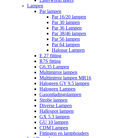
Laserworld lasers
Lampen
Par lampen
Par 16/20 lampen
Par 30 lampen
Par 36 Lampen
Par 38/46 lampen
Par 56 lampen
Par 64 lampen
Halopar Lampen
E 27 fitting
R7S fitting
G6.35 Lampen
Multimirror lampen
Multimirror lampen MR16
Halogeen GY 9.5 lampen
Halogeen Lampen
Gasontladingslampen
Strobe lampen
Diverse Lampen
Hallospot lampen
GX 5.3 lampen
GU 10 lampen
CDM Lampen
Fittingen en lamphouders