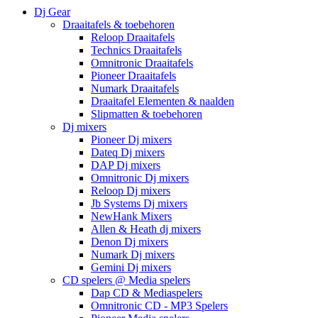
Dj Gear
Draaitafels & toebehoren
Reloop Draaitafels
Technics Draaitafels
Omnitronic Draaitafels
Pioneer Draaitafels
Numark Draaitafels
Draaitafel Elementen & naalden
Slipmatten & toebehoren
Dj mixers
Pioneer Dj mixers
Dateq Dj mixers
DAP Dj mixers
Omnitronic Dj mixers
Reloop Dj mixers
Jb Systems Dj mixers
NewHank Mixers
Allen & Heath dj mixers
Denon Dj mixers
Numark Dj mixers
Gemini Dj mixers
CD spelers @ Media spelers
Dap CD & Mediaspelers
Omnitronic CD - MP3 Spelers