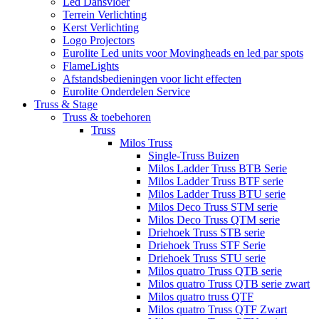
Led Dansvloer
Terrein Verlichting
Kerst Verlichting
Logo Projectors
Eurolite Led units voor Movingheads en led par spots
FlameLights
Afstandsbedieningen voor licht effecten
Eurolite Onderdelen Service
Truss & Stage
Truss & toebehoren
Truss
Milos Truss
Single-Truss Buizen
Milos Ladder Truss BTB Serie
Milos Ladder Truss BTF serie
Milos Ladder Truss BTU serie
Milos Deco Truss STM serie
Milos Deco Truss QTM serie
Driehoek Truss STB serie
Driehoek Truss STF Serie
Driehoek Truss STU serie
Milos quatro Truss QTB serie
Milos quatro Truss QTB serie zwart
Milos quatro truss QTF
Milos quatro Truss QTF Zwart