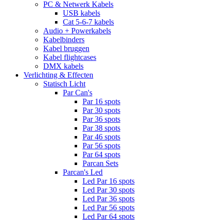
PC & Netwerk Kabels
USB kabels
Cat 5-6-7 kabels
Audio + Powerkabels
Kabelbinders
Kabel bruggen
Kabel flightcases
DMX kabels
Verlichting & Effecten
Statisch Licht
Par Can's
Par 16 spots
Par 30 spots
Par 36 spots
Par 38 spots
Par 46 spots
Par 56 spots
Par 64 spots
Parcan Sets
Parcan's Led
Led Par 16 spots
Led Par 30 spots
Led Par 36 spots
Led Par 56 spots
Led Par 64 spots