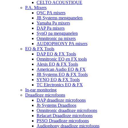
CELTO ACOUSTIQUE
P.A. Mixers
QSC PA mixers
JB Systems mengpanelen
Yamaha Pa mixers
DAP Pa mixers
SynQ pa mengpanelen
Omnitronic pa mixers
AUDIOPHONY PA mixers
EQ & FX Tools
DAP EQ & FX Tools
Omnitronic EQ en FX tools
Alesis EQ & FX Tools
American Audio EQ & FX
JB Systems EQ & FX Tools
SYNQ EQ & FX Tools
TC Electronics EQ & FX
In-ear monitoring
Draadloze microfoons
DAP draadloze microfoons
Jb Systems Draadloos
Omnitronic draadloze microfoons
Relacart Draadloze microfoons
PSSO Draadloze microfoons
Audiophony draadloze microfoons