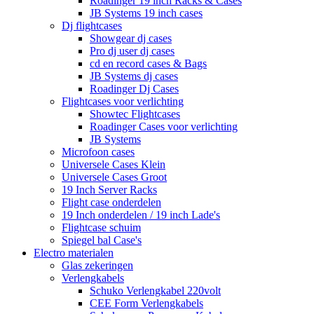
Roadinger 19 inch Racks & Cases
JB Systems 19 inch cases
Dj flightcases
Showgear dj cases
Pro dj user dj cases
cd en record cases & Bags
JB Systems dj cases
Roadinger Dj Cases
Flightcases voor verlichting
Showtec Flightcases
Roadinger Cases voor verlichting
JB Systems
Microfoon cases
Universele Cases Klein
Universele Cases Groot
19 Inch Server Racks
Flight case onderdelen
19 Inch onderdelen / 19 inch Lade's
Flightcase schuim
Spiegel bal Case's
Electro materialen
Glas zekeringen
Verlengkabels
Schuko Verlengkabel 220volt
CEE Form Verlengkabels