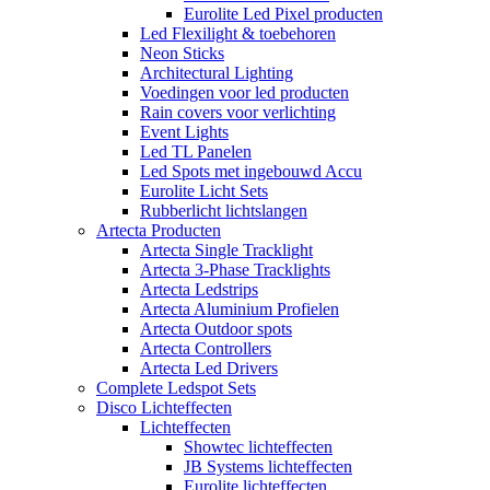
Eurolite Led Pixel producten
Led Flexilight & toebehoren
Neon Sticks
Architectural Lighting
Voedingen voor led producten
Rain covers voor verlichting
Event Lights
Led TL Panelen
Led Spots met ingebouwd Accu
Eurolite Licht Sets
Rubberlicht lichtslangen
Artecta Producten
Artecta Single Tracklight
Artecta 3-Phase Tracklights
Artecta Ledstrips
Artecta Aluminium Profielen
Artecta Outdoor spots
Artecta Controllers
Artecta Led Drivers
Complete Ledspot Sets
Disco Lichteffecten
Lichteffecten
Showtec lichteffecten
JB Systems lichteffecten
Eurolite lichteffecten