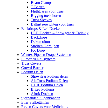
Beam Clamps
T Barren
Flightcases voor truss
Rigging toebehoren
Truss Sleeves
Ballast gewichten voor truss
Backdrops & Led Doeken
LED Doeken – Showgear & Twinkly
Backdrops
Dekomolton
Stroken Gordijnen
FX Drop
Wentex Pipe en Drape Systemen
Eurotrack Railsysteem
Truss Covers
Crowd Barrier
Podium Delen
Showgear Podium delen
AluTruss Podium Delen
GUIL Podium Delen
Briteq Podiums
Afrok Doeken
Sjorbanden / Spanbanden
Eller Stelkettingen
Regen Covers voor Verlichting