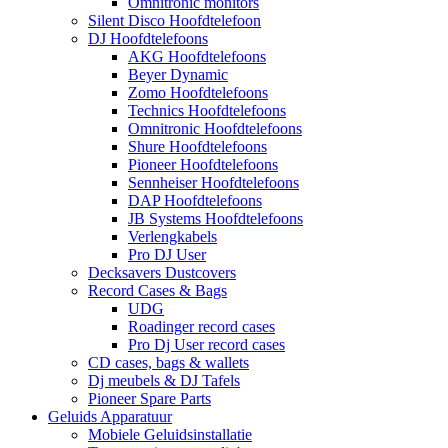
Omnitronic monitors
Silent Disco Hoofdtelefoon
DJ Hoofdtelefoons
AKG Hoofdtelefoons
Beyer Dynamic
Zomo Hoofdtelefoons
Technics Hoofdtelefoons
Omnitronic Hoofdtelefoons
Shure Hoofdtelefoons
Pioneer Hoofdtelefoons
Sennheiser Hoofdtelefoons
DAP Hoofdtelefoons
JB Systems Hoofdtelefoons
Verlengkabels
Pro DJ User
Decksavers Dustcovers
Record Cases & Bags
UDG
Roadinger record cases
Pro Dj User record cases
CD cases, bags & wallets
Dj meubels & DJ Tafels
Pioneer Spare Parts
Geluids Apparatuur
Mobiele Geluidsinstallatie