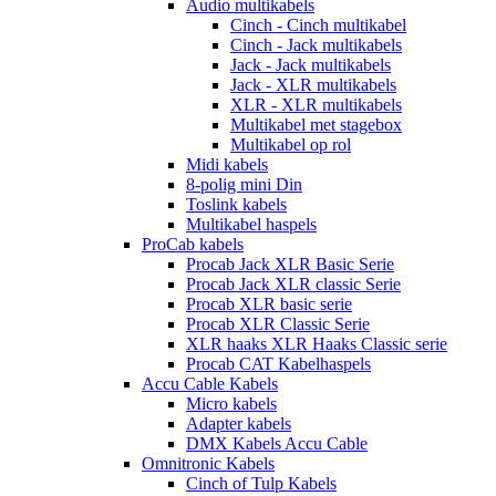
Audio multikabels
Cinch - Cinch multikabel
Cinch - Jack multikabels
Jack - Jack multikabels
Jack - XLR multikabels
XLR - XLR multikabels
Multikabel met stagebox
Multikabel op rol
Midi kabels
8-polig mini Din
Toslink kabels
Multikabel haspels
ProCab kabels
Procab Jack XLR Basic Serie
Procab Jack XLR classic Serie
Procab XLR basic serie
Procab XLR Classic Serie
XLR haaks XLR Haaks Classic serie
Procab CAT Kabelhaspels
Accu Cable Kabels
Micro kabels
Adapter kabels
DMX Kabels Accu Cable
Omnitronic Kabels
Cinch of Tulp Kabels