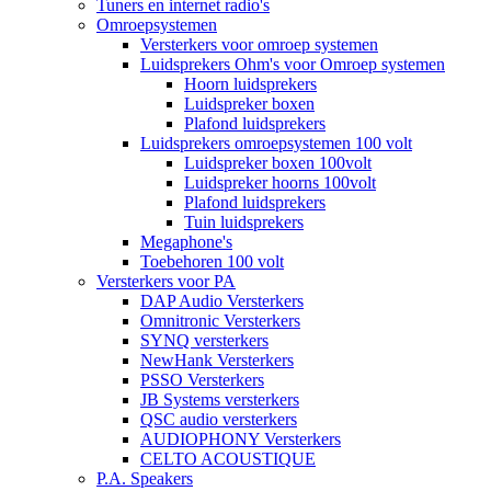
Tuners en internet radio's
Omroepsystemen
Versterkers voor omroep systemen
Luidsprekers Ohm's voor Omroep systemen
Hoorn luidsprekers
Luidspreker boxen
Plafond luidsprekers
Luidsprekers omroepsystemen 100 volt
Luidspreker boxen 100volt
Luidspreker hoorns 100volt
Plafond luidsprekers
Tuin luidsprekers
Megaphone's
Toebehoren 100 volt
Versterkers voor PA
DAP Audio Versterkers
Omnitronic Versterkers
SYNQ versterkers
NewHank Versterkers
PSSO Versterkers
JB Systems versterkers
QSC audio versterkers
AUDIOPHONY Versterkers
CELTO ACOUSTIQUE
P.A. Speakers