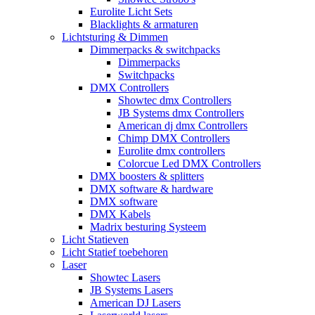
Eurolite Licht Sets
Blacklights & armaturen
Lichtsturing & Dimmen
Dimmerpacks & switchpacks
Dimmerpacks
Switchpacks
DMX Controllers
Showtec dmx Controllers
JB Systems dmx Controllers
American dj dmx Controllers
Chimp DMX Controllers
Eurolite dmx controllers
Colorcue Led DMX Controllers
DMX boosters & splitters
DMX software & hardware
DMX software
DMX Kabels
Madrix besturing Systeem
Licht Statieven
Licht Statief toebehoren
Laser
Showtec Lasers
JB Systems Lasers
American DJ Lasers