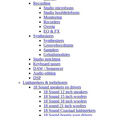
Recording
Studio microfoons
Studio hoofdtelefoons
Monitoring
Recorders
Overig
EQ & FX
Synthesizers
Synthesizers
Groovebox/drums
Samplers
Geluidsmodules
Studio inrichting
Keyboard tassen
DAW / Sequencer
Audio editing
DSP
Luidsprekers & toebehoren
18 Sound speakers en drivers
18 Sound 12 inch speakers
18 Sound 15 inch woofers
18 Sound 18 inch woofers
18 sound 21 inch woofers
18 Sound Coaxiaal luidsprekers
18 Sound hoorns voor drivers