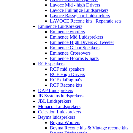
Lavoce Mid - high Drivers
Lavoce Fullrange Luidsprekers
Lavoce Bassgitaar Luidsprekers
LAVOCE Recone kits | Reparatie sets
Eminence Luidsprekers
Eminence woofers
Eminence Mid Luidsprekers
Eminence High Divers & Tweeter
Eminence Gitaar Speakers
Eminence Crossovers
Eminence Hoorns & parts
RCF speakers
RCF mid speakers
RCF High Drivers
RCF diafragma's
RCF Recone kits
DAP Luidsprekers
JB Systems luidsprekers
JBL Luidsprekers
Monacor Luidsprekers
Celestion Luidsprekers
Beyma luidsprekers
Beyma Woofers
Beyma Recone kits & Vintage recone kits