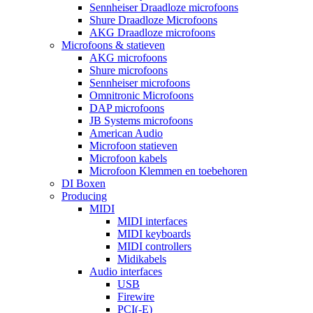
Sennheiser Draadloze microfoons
Shure Draadloze Microfoons
AKG Draadloze microfoons
Microfoons & statieven
AKG microfoons
Shure microfoons
Sennheiser microfoons
Omnitronic Microfoons
DAP microfoons
JB Systems microfoons
American Audio
Microfoon statieven
Microfoon kabels
Microfoon Klemmen en toebehoren
DI Boxen
Producing
MIDI
MIDI interfaces
MIDI keyboards
MIDI controllers
Midikabels
Audio interfaces
USB
Firewire
PCI(-E)