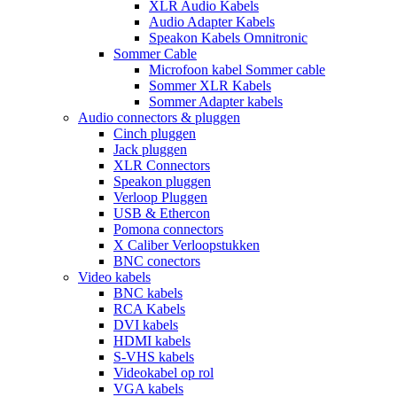
XLR Audio Kabels
Audio Adapter Kabels
Speakon Kabels Omnitronic
Sommer Cable
Microfoon kabel Sommer cable
Sommer XLR Kabels
Sommer Adapter kabels
Audio connectors & pluggen
Cinch pluggen
Jack pluggen
XLR Connectors
Speakon pluggen
Verloop Pluggen
USB & Ethercon
Pomona connectors
X Caliber Verloopstukken
BNC conectors
Video kabels
BNC kabels
RCA Kabels
DVI kabels
HDMI kabels
S-VHS kabels
Videokabel op rol
VGA kabels