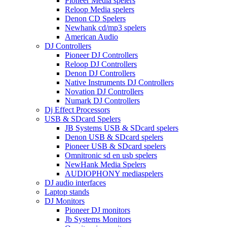
Pioneer Media spelers
Reloop Media spelers
Denon CD Spelers
Newhank cd/mp3 spelers
American Audio
DJ Controllers
Pioneer DJ Controllers
Reloop DJ Controllers
Denon DJ Controllers
Native Instruments DJ Controllers
Novation DJ Controllers
Numark DJ Controllers
Dj Effect Processors
USB & SDcard Spelers
JB Systems USB & SDcard spelers
Denon USB & SDcard spelers
Pioneer USB & SDcard spelers
Omnitronic sd en usb spelers
NewHank Media Spelers
AUDIOPHONY mediaspelers
DJ audio interfaces
Laptop stands
DJ Monitors
Pioneer DJ monitors
Jb Systems Monitors