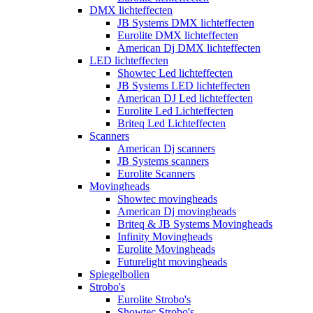
DMX lichteffecten
JB Systems DMX lichteffecten
Eurolite DMX lichteffecten
American Dj DMX lichteffecten
LED lichteffecten
Showtec Led lichteffecten
JB Systems LED lichteffecten
American DJ Led lichteffecten
Eurolite Led Lichteffecten
Briteq Led Lichteffecten
Scanners
American Dj scanners
JB Systems scanners
Eurolite Scanners
Movingheads
Showtec movingheads
American Dj movingheads
Briteq & JB Systems Movingheads
Infinity Movingheads
Eurolite Movingheads
Futurelight movingheads
Spiegelbollen
Strobo's
Eurolite Strobo's
Showtec Strobo's