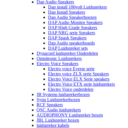
Dap Audio Speakers
Dap install 100volt Luidsprekers
Dap Install Speakers
Dap Audio Speakerhoezen
DAP Audio Monitor Speakers
DAP High Grade Speakers
DAP NRG serie Speakers
DAP Spash Speakers
Dap Audio speakerboards
DAP Luidspreker sets
Dynacord luidspreker Onderdelen
Omnitronic Luidsprekers
Electro Voice Speakers
Electro voice Everse serie
Electro voice ZLX serie Speakers
Electro Voice ELX Serie speakers
Electro Voice ETX serie luidsprekers
Electro Voice onderdelen
JB Systems luidsprekerboxen
Synq Luidsprekerboxen
RCF Speakers
QSC Audio luidsprekers
AUDIOPHONY Luidspreker boxen
JBL Luidspreker boxen
luidspreker kabels