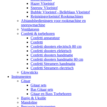
Hazer Vloeistof
Sneeuw Vloeistof
Bubble Vloeistof - Belleblaas Vloeistof
Reinigingsvloeistof Rookmachines
Afstandsbedieningen voor rookmachine en
sneeuwmachine
Ventilatoren
Confetti & toebehoren
Confetti apparatuur
Confetti
Confetti shooters electrisch 80 cm
Confetti shooters elektrisch
Confetti shooters handmatig
Confetti shooters handmatig 80 cm
Confetti Streamers handmatig
Confetti Streamers electrisch
Glowsticks
Instrumenten
Gitaar
Gitaar sets
Bas Gitaar sets
Gitaar en Bass Toebehoren
Banjo & Ukulile
Mandoline
Percussie instrumenten