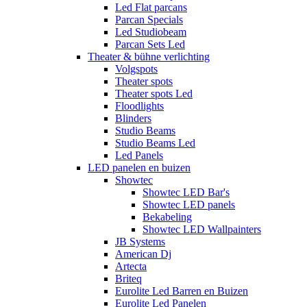
Led Flat parcans
Parcan Specials
Led Studiobeam
Parcan Sets Led
Theater & bühne verlichting
Volgspots
Theater spots
Theater spots Led
Floodlights
Blinders
Studio Beams
Studio Beams Led
Led Panels
LED panelen en buizen
Showtec
Showtec LED Bar's
Showtec LED panels
Bekabeling
Showtec LED Wallpainters
JB Systems
American Dj
Artecta
Briteq
Eurolite Led Barren en Buizen
Eurolite Led Panelen