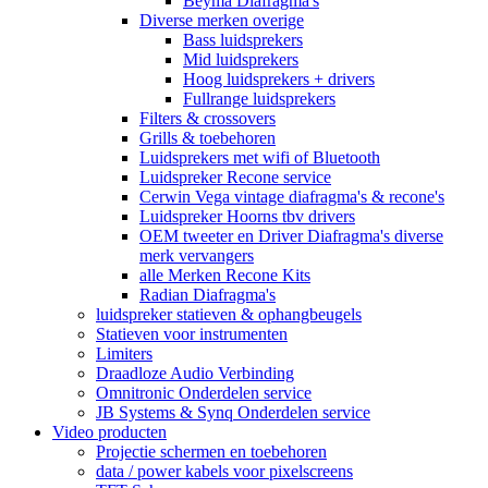
Beyma Diafragma's
Diverse merken overige
Bass luidsprekers
Mid luidsprekers
Hoog luidsprekers + drivers
Fullrange luidsprekers
Filters & crossovers
Grills & toebehoren
Luidsprekers met wifi of Bluetooth
Luidspreker Recone service
Cerwin Vega vintage diafragma's & recone's
Luidspreker Hoorns tbv drivers
OEM tweeter en Driver Diafragma's diverse
merk vervangers
alle Merken Recone Kits
Radian Diafragma's
luidspreker statieven & ophangbeugels
Statieven voor instrumenten
Limiters
Draadloze Audio Verbinding
Omnitronic Onderdelen service
JB Systems & Synq Onderdelen service
Video producten
Projectie schermen en toebehoren
data / power kabels voor pixelscreens