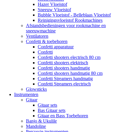
Hazer Vloeistof
Sneeuw Vloeistof
Bubble Vloeistof - Belleblaas Vloeistof
Reinigingsvloeistof Rookmachines
Afstandsbedieningen voor rookmachine en
sneeuwmachine
Ventilatoren
Confetti & toebehoren
Confetti apparatuur
Confetti
Confetti shooters electrisch 80 cm
Confetti shooters elektrisch
Confetti shooters handmatig
Confetti shooters handmatig 80 cm
Confetti Streamers handmatig
Confetti Streamers electrisch
Glowsticks
Instrumenten
Gitaar
Gitaar sets
Bas Gitaar sets
Gitaar en Bass Toebehoren
Banjo & Ukulile
Mandoline
Percussie instrumenten