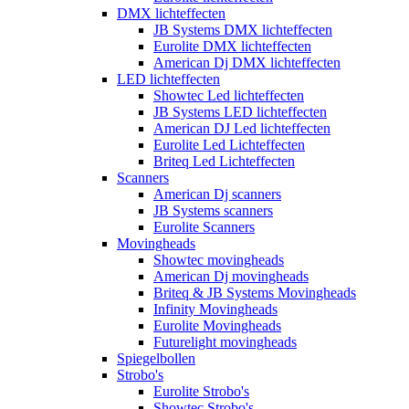
DMX lichteffecten
JB Systems DMX lichteffecten
Eurolite DMX lichteffecten
American Dj DMX lichteffecten
LED lichteffecten
Showtec Led lichteffecten
JB Systems LED lichteffecten
American DJ Led lichteffecten
Eurolite Led Lichteffecten
Briteq Led Lichteffecten
Scanners
American Dj scanners
JB Systems scanners
Eurolite Scanners
Movingheads
Showtec movingheads
American Dj movingheads
Briteq & JB Systems Movingheads
Infinity Movingheads
Eurolite Movingheads
Futurelight movingheads
Spiegelbollen
Strobo's
Eurolite Strobo's
Showtec Strobo's