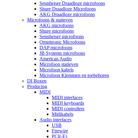
Sennheiser Draadloze microfoons
Shure Draadloze Microfoons
AKG Draadloze microfoons
Microfoons & statieven
AKG microfoons
Shure microfoons
Sennheiser microfoons
Omnitronic Microfoons
DAP microfoons
JB Systems microfoons
American Audio
Microfoon statieven
Microfoon kabels
Microfoon Klemmen en toebehoren
DI Boxen
Producing
MIDI
MIDI interfaces
MIDI keyboards
MIDI controllers
Midikabels
Audio interfaces
USB
Firewire
PCI(-E)