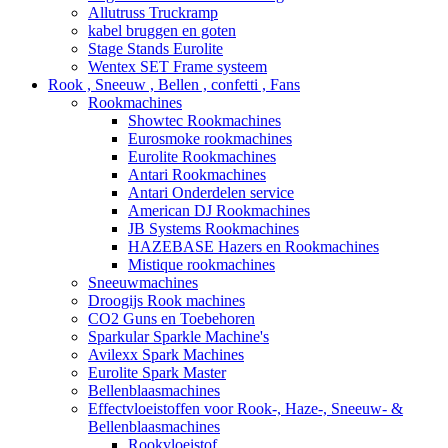
Allutruss Truckramp
kabel bruggen en goten
Stage Stands Eurolite
Wentex SET Frame systeem
Rook , Sneeuw , Bellen , confetti , Fans
Rookmachines
Showtec Rookmachines
Eurosmoke rookmachines
Eurolite Rookmachines
Antari Rookmachines
Antari Onderdelen service
American DJ Rookmachines
JB Systems Rookmachines
HAZEBASE Hazers en Rookmachines
Mistique rookmachines
Sneeuwmachines
Droogijs Rook machines
CO2 Guns en Toebehoren
Sparkular Sparkle Machine's
Avilexx Spark Machines
Eurolite Spark Master
Bellenblaasmachines
Effectvloeistoffen voor Rook-, Haze-, Sneeuw- &
Bellenblaasmachines
Rookvloeistof