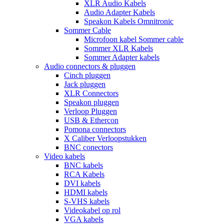
XLR Audio Kabels
Audio Adapter Kabels
Speakon Kabels Omnitronic
Sommer Cable
Microfoon kabel Sommer cable
Sommer XLR Kabels
Sommer Adapter kabels
Audio connectors & pluggen
Cinch pluggen
Jack pluggen
XLR Connectors
Speakon pluggen
Verloop Pluggen
USB & Ethercon
Pomona connectors
X Caliber Verloopstukken
BNC conectors
Video kabels
BNC kabels
RCA Kabels
DVI kabels
HDMI kabels
S-VHS kabels
Videokabel op rol
VGA kabels