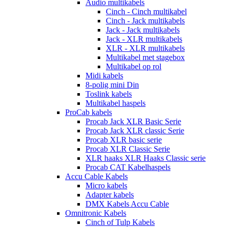
Audio multikabels
Cinch - Cinch multikabel
Cinch - Jack multikabels
Jack - Jack multikabels
Jack - XLR multikabels
XLR - XLR multikabels
Multikabel met stagebox
Multikabel op rol
Midi kabels
8-polig mini Din
Toslink kabels
Multikabel haspels
ProCab kabels
Procab Jack XLR Basic Serie
Procab Jack XLR classic Serie
Procab XLR basic serie
Procab XLR Classic Serie
XLR haaks XLR Haaks Classic serie
Procab CAT Kabelhaspels
Accu Cable Kabels
Micro kabels
Adapter kabels
DMX Kabels Accu Cable
Omnitronic Kabels
Cinch of Tulp Kabels