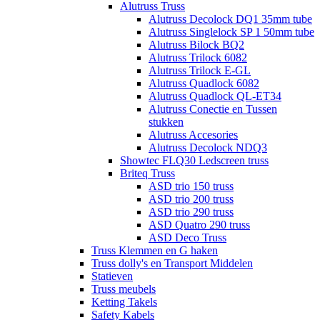
Alutruss Truss
Alutruss Decolock DQ1 35mm tube
Alutruss Singlelock SP 1 50mm tube
Alutruss Bilock BQ2
Alutruss Trilock 6082
Alutruss Trilock E-GL
Alutruss Quadlock 6082
Alutruss Quadlock QL-ET34
Alutruss Conectie en Tussen
stukken
Alutruss Accesories
Alutruss Decolock NDQ3
Showtec FLQ30 Ledscreen truss
Briteq Truss
ASD trio 150 truss
ASD trio 200 truss
ASD trio 290 truss
ASD Quatro 290 truss
ASD Deco Truss
Truss Klemmen en G haken
Truss dolly's en Transport Middelen
Statieven
Truss meubels
Ketting Takels
Safety Kabels