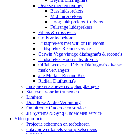
Beyma Diafragma's
Diverse merken overige
Bass luidsprekers
Mid luidsprekers
Hoog luidsprekers + drivers
Fullrange luidsprekers
Filters & crossovers
Grills & toebehoren
Luidsprekers met wifi of Bluetooth
Luidspreker Recone service
Cerwin Vega vintage diafragma's & recone's
Luidspreker Hoorns tbv drivers
OEM tweeter en Driver Diafragma's diverse
merk vervangers
alle Merken Recone Kits
Radian Diafragma's
luidspreker statieven & ophangbeugels
Statieven voor instrumenten
Limiters
Draadloze Audio Verbinding
Omnitronic Onderdelen service
JB Systems & Synq Onderdelen service
Video producten
Projectie schermen en toebehoren
data / power kabels voor pixelscreens