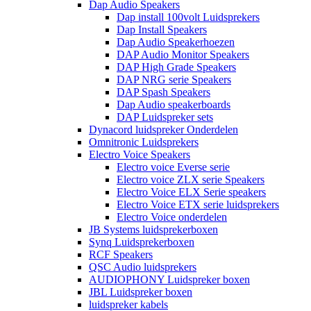
Dap Audio Speakers
Dap install 100volt Luidsprekers
Dap Install Speakers
Dap Audio Speakerhoezen
DAP Audio Monitor Speakers
DAP High Grade Speakers
DAP NRG serie Speakers
DAP Spash Speakers
Dap Audio speakerboards
DAP Luidspreker sets
Dynacord luidspreker Onderdelen
Omnitronic Luidsprekers
Electro Voice Speakers
Electro voice Everse serie
Electro voice ZLX serie Speakers
Electro Voice ELX Serie speakers
Electro Voice ETX serie luidsprekers
Electro Voice onderdelen
JB Systems luidsprekerboxen
Synq Luidsprekerboxen
RCF Speakers
QSC Audio luidsprekers
AUDIOPHONY Luidspreker boxen
JBL Luidspreker boxen
luidspreker kabels