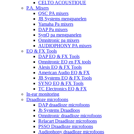
CELTO ACOUSTIQUE
P.A. Mixers
QSC PA mixers
JB Systems mengpanelen
Yamaha Pa mixers
DAP Pa mixers
SynQ pa mengpanelen
Omnitronic pa mixers
AUDIOPHONY PA mixers
EQ & FX Tools
DAP EQ & FX Tools
Omnitronic EQ en FX tools
Alesis EQ & FX Tools
American Audio EQ & FX
JB Systems EQ & FX Tools
SYNQ EQ & FX Tools
TC Electronics EQ & FX
In-ear monitoring
Draadloze microfoons
DAP draadloze microfoons
Jb Systems Draadloos
Omnitronic draadloze microfoons
Relacart Draadloze microfoons
PSSO Draadloze microfoons
Audiophony draadloze microfoons