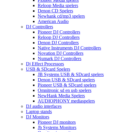
Pioneer Media spelers
Reloop Media spelers
Denon CD Spelers
Newhank cd/mp3 spelers
American Audio
DJ Controllers
Pioneer DJ Controllers
Reloop DJ Controllers
Denon DJ Controllers
Native Instruments DJ Controllers
Novation DJ Controllers
Numark DJ Controllers
Dj Effect Processors
USB & SDcard Spelers
JB Systems USB & SDcard spelers
Denon USB & SDcard spelers
Pioneer USB & SDcard spelers
Omnitronic sd en usb spelers
NewHank Media Spelers
AUDIOPHONY mediaspelers
DJ audio interfaces
Laptop stands
DJ Monitors
Pioneer DJ monitors
Jb Systems Monitors