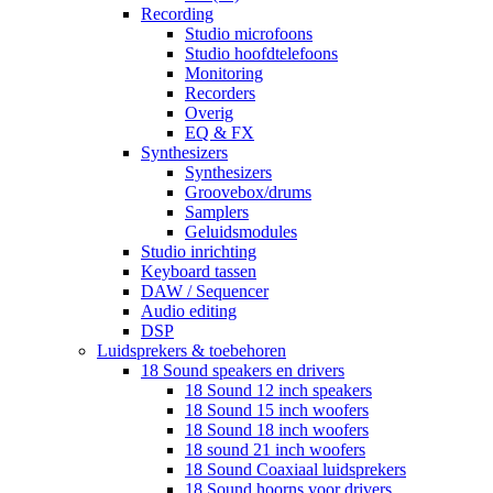
Recording
Studio microfoons
Studio hoofdtelefoons
Monitoring
Recorders
Overig
EQ & FX
Synthesizers
Synthesizers
Groovebox/drums
Samplers
Geluidsmodules
Studio inrichting
Keyboard tassen
DAW / Sequencer
Audio editing
DSP
Luidsprekers & toebehoren
18 Sound speakers en drivers
18 Sound 12 inch speakers
18 Sound 15 inch woofers
18 Sound 18 inch woofers
18 sound 21 inch woofers
18 Sound Coaxiaal luidsprekers
18 Sound hoorns voor drivers