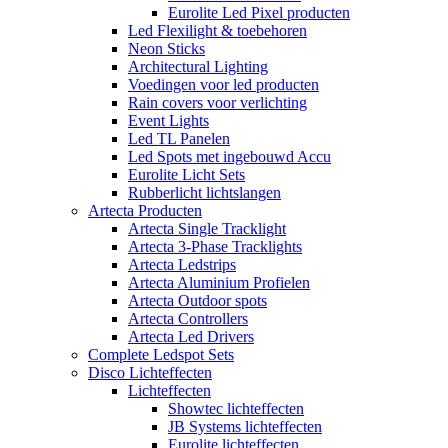
Eurolite Led Pixel producten
Led Flexilight & toebehoren
Neon Sticks
Architectural Lighting
Voedingen voor led producten
Rain covers voor verlichting
Event Lights
Led TL Panelen
Led Spots met ingebouwd Accu
Eurolite Licht Sets
Rubberlicht lichtslangen
Artecta Producten
Artecta Single Tracklight
Artecta 3-Phase Tracklights
Artecta Ledstrips
Artecta Aluminium Profielen
Artecta Outdoor spots
Artecta Controllers
Artecta Led Drivers
Complete Ledspot Sets
Disco Lichteffecten
Lichteffecten
Showtec lichteffecten
JB Systems lichteffecten
Eurolite lichteffecten