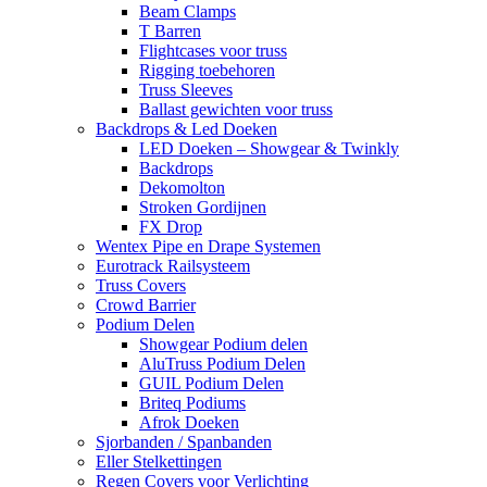
Beam Clamps
T Barren
Flightcases voor truss
Rigging toebehoren
Truss Sleeves
Ballast gewichten voor truss
Backdrops & Led Doeken
LED Doeken – Showgear & Twinkly
Backdrops
Dekomolton
Stroken Gordijnen
FX Drop
Wentex Pipe en Drape Systemen
Eurotrack Railsysteem
Truss Covers
Crowd Barrier
Podium Delen
Showgear Podium delen
AluTruss Podium Delen
GUIL Podium Delen
Briteq Podiums
Afrok Doeken
Sjorbanden / Spanbanden
Eller Stelkettingen
Regen Covers voor Verlichting