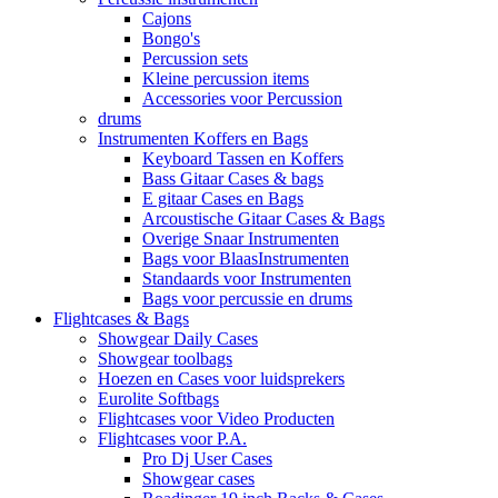
Cajons
Bongo's
Percussion sets
Kleine percussion items
Accessories voor Percussion
drums
Instrumenten Koffers en Bags
Keyboard Tassen en Koffers
Bass Gitaar Cases & bags
E gitaar Cases en Bags
Arcoustische Gitaar Cases & Bags
Overige Snaar Instrumenten
Bags voor BlaasInstrumenten
Standaards voor Instrumenten
Bags voor percussie en drums
Flightcases & Bags
Showgear Daily Cases
Showgear toolbags
Hoezen en Cases voor luidsprekers
Eurolite Softbags
Flightcases voor Video Producten
Flightcases voor P.A.
Pro Dj User Cases
Showgear cases