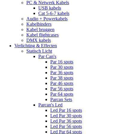
PC & Netwerk Kabels
USB kabels
Cat 5-6-7 kabels
Audio + Powerkabels
Kabelbinders
Kabel bruggen
Kabel flightcases
DMX kabels
Verlichting & Effecten
Statisch Licht
Par Can's
Par 16 spots
Par 30 spots
Par 36 spots
Par 38 spots
Par 46 spots
Par 56 spots
Par 64 spots
Parcan Sets
Parcan's Led
Led Par 16 spots
Led Par 30 spots
Led Par 36 spots
Led Par 56 spots
Led Par 64 spots