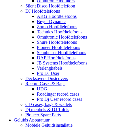
Omnitronic monitors
Silent Disco Hoofdtelefoon
DJ Hoofdtelefoons
AKG Hoofdtelefoons
Beyer Dynamic
Zomo Hoofdtelefoons
Technics Hoofdtelefoons
Omnitronic Hoofdtelefoons
Shure Hoofdtelefoons
Pioneer Hoofdtelefoons
Sennheiser Hoofdtelefoons
DAP Hoofdtelefoons
JB Systems Hoofdtelefoons
Verlengkabels
Pro DJ User
Decksavers Dustcovers
Record Cases & Bags
UDG
Roadinger record cases
Pro Dj User record cases
CD cases, bags & wallets
Dj meubels & DJ Tafels
Pioneer Spare Parts
Geluids Apparatuur
Mobiele Geluidsinstallatie