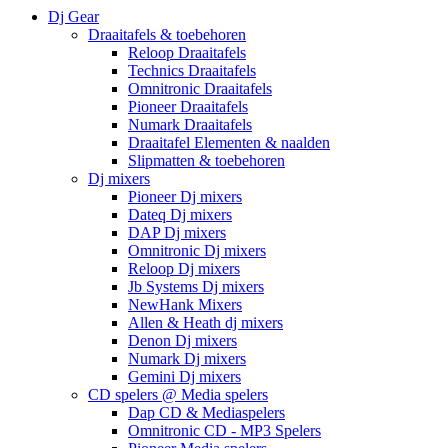
Dj Gear
Draaitafels & toebehoren
Reloop Draaitafels
Technics Draaitafels
Omnitronic Draaitafels
Pioneer Draaitafels
Numark Draaitafels
Draaitafel Elementen & naalden
Slipmatten & toebehoren
Dj mixers
Pioneer Dj mixers
Dateq Dj mixers
DAP Dj mixers
Omnitronic Dj mixers
Reloop Dj mixers
Jb Systems Dj mixers
NewHank Mixers
Allen & Heath dj mixers
Denon Dj mixers
Numark Dj mixers
Gemini Dj mixers
CD spelers @ Media spelers
Dap CD & Mediaspelers
Omnitronic CD - MP3 Spelers