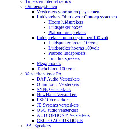
Tuners en internet radio's
Omroepsystemen
Versterkers voor omroep systemen
Luidsprekers Ohm's voor Omroep systemen
Hoorn luidsprekers
Luidspreker boxen
Plafond luidsprekers
Luidsprekers omroepsystemen 100 volt
Luidspreker boxen 100volt
Luidspreker hoorns 100volt
Plafond luidsprekers
Tuin luidsprekers
Megaphone's
Toebehoren 100 volt
Versterkers voor PA
DAP Audio Versterkers
Omnitronic Versterkers
SYNQ versterkers
NewHank Versterkers
PSSO Versterkers
JB Systems versterkers
QSC audio versterkers
AUDIOPHONY Versterkers
CELTO ACOUSTIQUE
P.A. Speakers