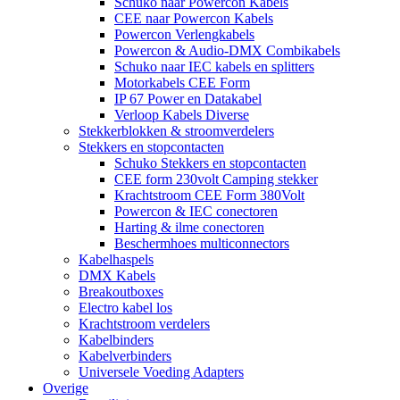
Schuko naar Powercon Kabels
CEE naar Powercon Kabels
Powercon Verlengkabels
Powercon & Audio-DMX Combikabels
Schuko naar IEC kabels en splitters
Motorkabels CEE Form
IP 67 Power en Datakabel
Verloop Kabels Diverse
Stekkerblokken & stroomverdelers
Stekkers en stopcontacten
Schuko Stekkers en stopcontacten
CEE form 230volt Camping stekker
Krachtstroom CEE Form 380Volt
Powercon & IEC conectoren
Harting & ilme conectoren
Beschermhoes multiconnectors
Kabelhaspels
DMX Kabels
Breakoutboxes
Electro kabel los
Krachtstroom verdelers
Kabelbinders
Kabelverbinders
Universele Voeding Adapters
Overige