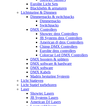
Eurolite Licht Sets
Blacklights & armaturen
Lichtsturing & Dimmen
Dimmerpacks & switchpacks
Dimmerpacks
Switchpacks
DMX Controllers
Showtec dmx Controllers
JB Systems dmx Controllers
American dj dmx Controllers
Chimp DMX Controllers
Eurolite dmx controllers
Colorcue Led DMX Controllers
DMX boosters & splitters
DMX software & hardware
DMX software
DMX Kabels
Madrix besturing Systeem
Licht Statieven
Licht Statief toebehoren
Laser
Showtec Lasers
JB Systems Lasers
American DJ Lasers