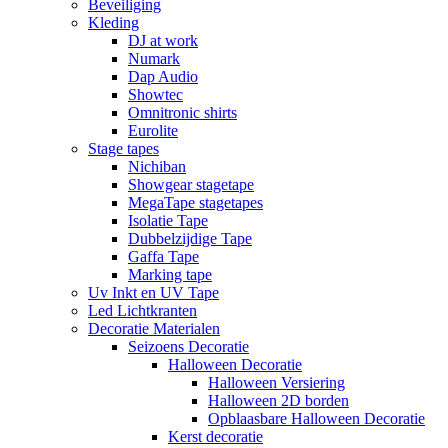
Beveiliging
Kleding
DJ at work
Numark
Dap Audio
Showtec
Omnitronic shirts
Eurolite
Stage tapes
Nichiban
Showgear stagetape
MegaTape stagetapes
Isolatie Tape
Dubbelzijdige Tape
Gaffa Tape
Marking tape
Uv Inkt en UV Tape
Led Lichtkranten
Decoratie Materialen
Seizoens Decoratie
Halloween Decoratie
Halloween Versiering
Halloween 2D borden
Opblaasbare Halloween Decoratie
Kerst decoratie