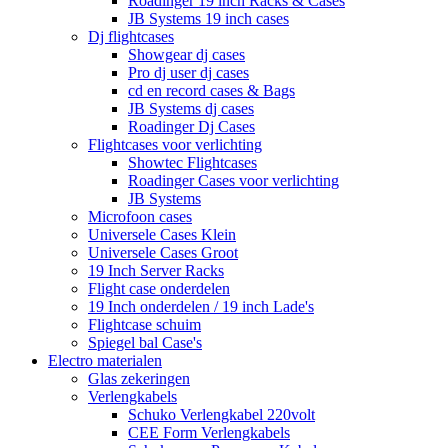
Roadinger 19 inch Racks & Cases
JB Systems 19 inch cases
Dj flightcases
Showgear dj cases
Pro dj user dj cases
cd en record cases & Bags
JB Systems dj cases
Roadinger Dj Cases
Flightcases voor verlichting
Showtec Flightcases
Roadinger Cases voor verlichting
JB Systems
Microfoon cases
Universele Cases Klein
Universele Cases Groot
19 Inch Server Racks
Flight case onderdelen
19 Inch onderdelen / 19 inch Lade's
Flightcase schuim
Spiegel bal Case's
Electro materialen
Glas zekeringen
Verlengkabels
Schuko Verlengkabel 220volt
CEE Form Verlengkabels