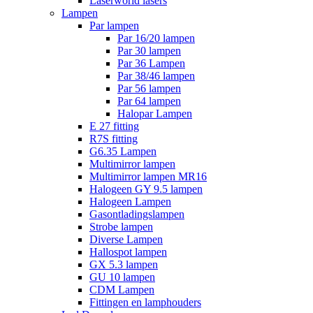
Laserworld lasers
Lampen
Par lampen
Par 16/20 lampen
Par 30 lampen
Par 36 Lampen
Par 38/46 lampen
Par 56 lampen
Par 64 lampen
Halopar Lampen
E 27 fitting
R7S fitting
G6.35 Lampen
Multimirror lampen
Multimirror lampen MR16
Halogeen GY 9.5 lampen
Halogeen Lampen
Gasontladingslampen
Strobe lampen
Diverse Lampen
Hallospot lampen
GX 5.3 lampen
GU 10 lampen
CDM Lampen
Fittingen en lamphouders