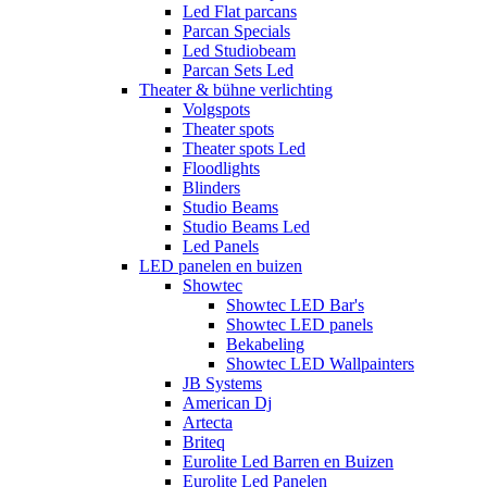
Led Flat parcans
Parcan Specials
Led Studiobeam
Parcan Sets Led
Theater & bühne verlichting
Volgspots
Theater spots
Theater spots Led
Floodlights
Blinders
Studio Beams
Studio Beams Led
Led Panels
LED panelen en buizen
Showtec
Showtec LED Bar's
Showtec LED panels
Bekabeling
Showtec LED Wallpainters
JB Systems
American Dj
Artecta
Briteq
Eurolite Led Barren en Buizen
Eurolite Led Panelen