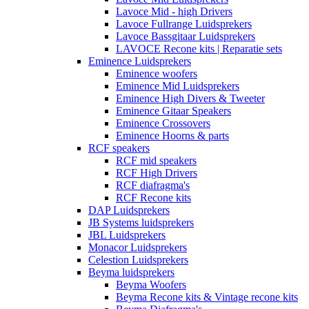
Lavoce Mid - high Drivers
Lavoce Fullrange Luidsprekers
Lavoce Bassgitaar Luidsprekers
LAVOCE Recone kits | Reparatie sets
Eminence Luidsprekers
Eminence woofers
Eminence Mid Luidsprekers
Eminence High Divers & Tweeter
Eminence Gitaar Speakers
Eminence Crossovers
Eminence Hoorns & parts
RCF speakers
RCF mid speakers
RCF High Drivers
RCF diafragma's
RCF Recone kits
DAP Luidsprekers
JB Systems luidsprekers
JBL Luidsprekers
Monacor Luidsprekers
Celestion Luidsprekers
Beyma luidsprekers
Beyma Woofers
Beyma Recone kits & Vintage recone kits