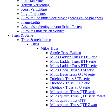
Led Dansvloer
Terrein Verlichting
Kerst Verlichting
Logo Projectors
Eurolite Led units voor Movingheads en led par spots
FlameLights
Afstandsbedieningen voor licht effecten
Eurolite Onderdelen Service
Truss & Stage
Truss & toebehoren
Truss
Milos Truss
Single-Truss Buizen
Milos Ladder Truss BTB Serie
Milos Ladder Truss BTF serie
Milos Ladder Truss BTU serie
Milos Deco Truss STM serie
Milos Deco Truss QTM serie
Driehoek Truss STB serie
Driehoek Truss STF Serie
Driehoek Truss STU serie
Milos quatro Truss QTB serie
Milos quatro Truss QTB serie zwart
Milos quatro truss QTF
Milos quatro Truss QTF Zwart