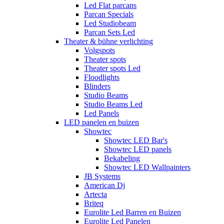
Led Flat parcans
Parcan Specials
Led Studiobeam
Parcan Sets Led
Theater & bühne verlichting
Volgspots
Theater spots
Theater spots Led
Floodlights
Blinders
Studio Beams
Studio Beams Led
Led Panels
LED panelen en buizen
Showtec
Showtec LED Bar's
Showtec LED panels
Bekabeling
Showtec LED Wallpainters
JB Systems
American Dj
Artecta
Briteq
Eurolite Led Barren en Buizen
Eurolite Led Panelen