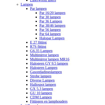
Laserworld lasers
Lampen
Par lampen
Par 16/20 lampen
Par 30 lampen
Par 36 Lampen
Par 38/46 lampen
Par 56 lampen
Par 64 lampen
Halopar Lampen
E 27 fitting
R7S fitting
G6.35 Lampen
Multimirror lampen
Multimirror lampen MR16
Halogeen GY 9.5 lampen
Halogeen Lampen
Gasontladingslampen
Strobe lampen
Diverse Lampen
Hallospot lampen
GX 5.3 lampen
GU 10 lampen
CDM Lampen
Fittingen en lamphouders