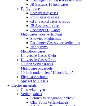
Roadinger 19 inch Racks & Cases
JB Systems 19 inch cases
Dj flightcases
Showgear dj cases
Pro dj user dj cases
cd en record cases & Bags
JB Systems dj cases
Roadinger Dj Cases
Flightcases voor verlichting
Showtec Flightcases
Roadinger Cases voor verlichting
JB Systems
Microfoon cases
Universele Cases Klein
Universele Cases Groot
19 Inch Server Racks
Flight case onderdelen
19 Inch onderdelen / 19 inch Lade's
Flightcase schuim
Spiegel bal Case's
Electro materialen
Glas zekeringen
Verlengkabels
Schuko Verlengkabel 220volt
CEE Form Verlengkabels