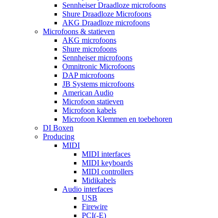
Sennheiser Draadloze microfoons
Shure Draadloze Microfoons
AKG Draadloze microfoons
Microfoons & statieven
AKG microfoons
Shure microfoons
Sennheiser microfoons
Omnitronic Microfoons
DAP microfoons
JB Systems microfoons
American Audio
Microfoon statieven
Microfoon kabels
Microfoon Klemmen en toebehoren
DI Boxen
Producing
MIDI
MIDI interfaces
MIDI keyboards
MIDI controllers
Midikabels
Audio interfaces
USB
Firewire
PCI(-E)