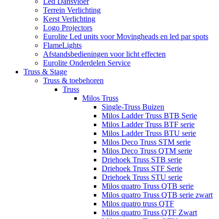
Led Dansvloer
Terrein Verlichting
Kerst Verlichting
Logo Projectors
Eurolite Led units voor Movingheads en led par spots
FlameLights
Afstandsbedieningen voor licht effecten
Eurolite Onderdelen Service
Truss & Stage
Truss & toebehoren
Truss
Milos Truss
Single-Truss Buizen
Milos Ladder Truss BTB Serie
Milos Ladder Truss BTF serie
Milos Ladder Truss BTU serie
Milos Deco Truss STM serie
Milos Deco Truss QTM serie
Driehoek Truss STB serie
Driehoek Truss STF Serie
Driehoek Truss STU serie
Milos quatro Truss QTB serie
Milos quatro Truss QTB serie zwart
Milos quatro truss QTF
Milos quatro Truss QTF Zwart