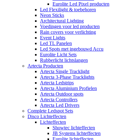
Eurolite Led Pixel producten
Led Flexilight & toebehoren
Neon Sticks
Architectural Lighting
Voedingen voor led producten
Rain covers voor verlichting
Event Lights
Led TL Panelen
Led Spots met ingebouwd Accu
Eurolite Licht Sets
Rubberlicht lichtslangen
Artecta Producten
Artecta Single Tracklight
Artecta 3-Phase Tracklights
Artecta Ledstrips
Artecta Aluminium Profielen
Artecta Outdoor spots
Artecta Controllers
Artecta Led Drivers
Complete Ledspot Sets
Disco Lichteffecten
Lichteffecten
Showtec lichteffecten
JB Systems lichteffecten
Eurolite lichteffecten