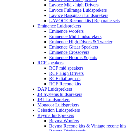
Lavoce Mid - high Drivers
Lavoce Fullrange Luidsprekers
Lavoce Bassgitaar Luidsprekers
LAVOCE Recone kits | Reparatie sets
Eminence Luidsprekers
Eminence woofers
Eminence Mid Luidsprekers
Eminence High Divers & Tweeter
Eminence Gitaar Speakers
Eminence Crossovers
Eminence Hoorns & parts
RCF speakers
RCF mid speakers
RCF High Drivers
RCF diafragma's
RCF Recone kits
DAP Luidsprekers
JB Systems luidsprekers
JBL Luidsprekers
Monacor Luidsprekers
Celestion Luidsprekers
Beyma luidsprekers
Beyma Woofers
Beyma Recone kits & Vintage recone kits