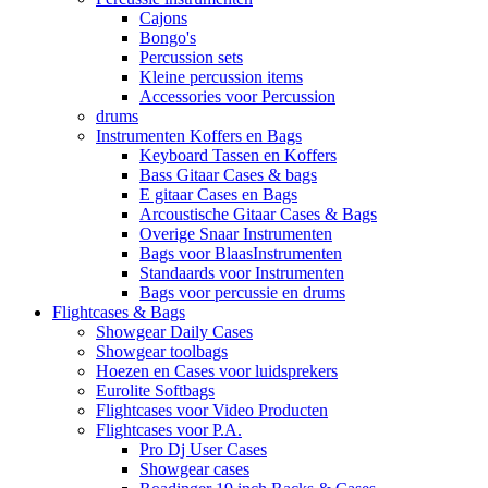
Cajons
Bongo's
Percussion sets
Kleine percussion items
Accessories voor Percussion
drums
Instrumenten Koffers en Bags
Keyboard Tassen en Koffers
Bass Gitaar Cases & bags
E gitaar Cases en Bags
Arcoustische Gitaar Cases & Bags
Overige Snaar Instrumenten
Bags voor BlaasInstrumenten
Standaards voor Instrumenten
Bags voor percussie en drums
Flightcases & Bags
Showgear Daily Cases
Showgear toolbags
Hoezen en Cases voor luidsprekers
Eurolite Softbags
Flightcases voor Video Producten
Flightcases voor P.A.
Pro Dj User Cases
Showgear cases