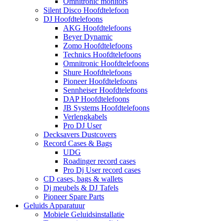
Omnitronic monitors
Silent Disco Hoofdtelefoon
DJ Hoofdtelefoons
AKG Hoofdtelefoons
Beyer Dynamic
Zomo Hoofdtelefoons
Technics Hoofdtelefoons
Omnitronic Hoofdtelefoons
Shure Hoofdtelefoons
Pioneer Hoofdtelefoons
Sennheiser Hoofdtelefoons
DAP Hoofdtelefoons
JB Systems Hoofdtelefoons
Verlengkabels
Pro DJ User
Decksavers Dustcovers
Record Cases & Bags
UDG
Roadinger record cases
Pro Dj User record cases
CD cases, bags & wallets
Dj meubels & DJ Tafels
Pioneer Spare Parts
Geluids Apparatuur
Mobiele Geluidsinstallatie