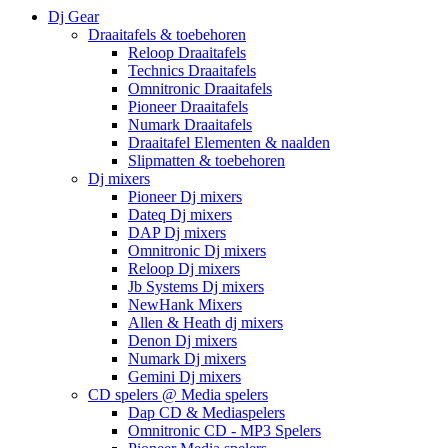
Dj Gear
Draaitafels & toebehoren
Reloop Draaitafels
Technics Draaitafels
Omnitronic Draaitafels
Pioneer Draaitafels
Numark Draaitafels
Draaitafel Elementen & naalden
Slipmatten & toebehoren
Dj mixers
Pioneer Dj mixers
Dateq Dj mixers
DAP Dj mixers
Omnitronic Dj mixers
Reloop Dj mixers
Jb Systems Dj mixers
NewHank Mixers
Allen & Heath dj mixers
Denon Dj mixers
Numark Dj mixers
Gemini Dj mixers
CD spelers @ Media spelers
Dap CD & Mediaspelers
Omnitronic CD - MP3 Spelers