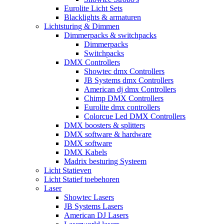
Eurolite Licht Sets
Blacklights & armaturen
Lichtsturing & Dimmen
Dimmerpacks & switchpacks
Dimmerpacks
Switchpacks
DMX Controllers
Showtec dmx Controllers
JB Systems dmx Controllers
American dj dmx Controllers
Chimp DMX Controllers
Eurolite dmx controllers
Colorcue Led DMX Controllers
DMX boosters & splitters
DMX software & hardware
DMX software
DMX Kabels
Madrix besturing Systeem
Licht Statieven
Licht Statief toebehoren
Laser
Showtec Lasers
JB Systems Lasers
American DJ Lasers