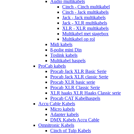
Audio multikabels
Cinch - Cinch multikabel
Cinch - Jack multikabels
Jack - Jack multikabels
Jack - XLR multikabels
XLR - XLR multikabels
Multikabel met stagebox
Multikabel op rol
Midi kabels
8-polig mini Din
Toslink kabels
Multikabel haspels
ProCab kabels
Procab Jack XLR Basic Serie
Procab Jack XLR classic Serie
Procab XLR basic serie
Procab XLR Classic Serie
XLR haaks XLR Haaks Classic serie
Procab CAT Kabelhaspels
Accu Cable Kabels
Micro kabels
Adapter kabels
DMX Kabels Accu Cable
Omnitronic Kabels
Cinch of Tulp Kabels