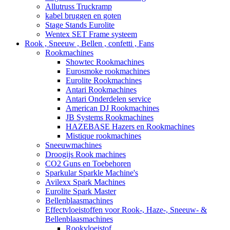
Allutruss Truckramp
kabel bruggen en goten
Stage Stands Eurolite
Wentex SET Frame systeem
Rook , Sneeuw , Bellen , confetti , Fans
Rookmachines
Showtec Rookmachines
Eurosmoke rookmachines
Eurolite Rookmachines
Antari Rookmachines
Antari Onderdelen service
American DJ Rookmachines
JB Systems Rookmachines
HAZEBASE Hazers en Rookmachines
Mistique rookmachines
Sneeuwmachines
Droogijs Rook machines
CO2 Guns en Toebehoren
Sparkular Sparkle Machine's
Avilexx Spark Machines
Eurolite Spark Master
Bellenblaasmachines
Effectvloeistoffen voor Rook-, Haze-, Sneeuw- &
Bellenblaasmachines
Rookvloeistof