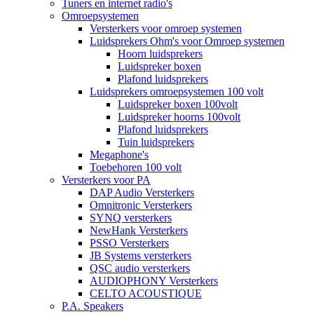
Tuners en internet radio's
Omroepsystemen
Versterkers voor omroep systemen
Luidsprekers Ohm's voor Omroep systemen
Hoorn luidsprekers
Luidspreker boxen
Plafond luidsprekers
Luidsprekers omroepsystemen 100 volt
Luidspreker boxen 100volt
Luidspreker hoorns 100volt
Plafond luidsprekers
Tuin luidsprekers
Megaphone's
Toebehoren 100 volt
Versterkers voor PA
DAP Audio Versterkers
Omnitronic Versterkers
SYNQ versterkers
NewHank Versterkers
PSSO Versterkers
JB Systems versterkers
QSC audio versterkers
AUDIOPHONY Versterkers
CELTO ACOUSTIQUE
P.A. Speakers