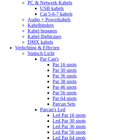
PC & Netwerk Kabels
USB kabels
Cat 5-6-7 kabels
Audio + Powerkabels
Kabelbinders
Kabel bruggen
Kabel flightcases
DMX kabels
Verlichting & Effecten
Statisch Licht
Par Can's
Par 16 spots
Par 30 spots
Par 36 spots
Par 38 spots
Par 46 spots
Par 56 spots
Par 64 spots
Parcan Sets
Parcan's Led
Led Par 16 spots
Led Par 30 spots
Led Par 36 spots
Led Par 56 spots
Led Par 64 spots