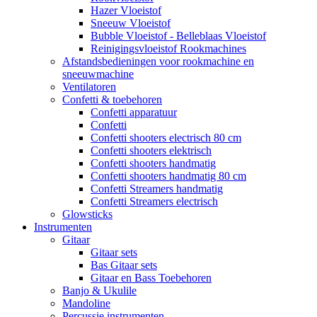
Hazer Vloeistof
Sneeuw Vloeistof
Bubble Vloeistof - Belleblaas Vloeistof
Reinigingsvloeistof Rookmachines
Afstandsbedieningen voor rookmachine en
sneeuwmachine
Ventilatoren
Confetti & toebehoren
Confetti apparatuur
Confetti
Confetti shooters electrisch 80 cm
Confetti shooters elektrisch
Confetti shooters handmatig
Confetti shooters handmatig 80 cm
Confetti Streamers handmatig
Confetti Streamers electrisch
Glowsticks
Instrumenten
Gitaar
Gitaar sets
Bas Gitaar sets
Gitaar en Bass Toebehoren
Banjo & Ukulile
Mandoline
Percussie instrumenten