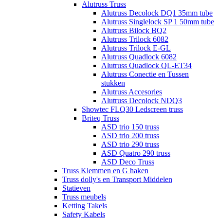
Alutruss Truss
Alutruss Decolock DQ1 35mm tube
Alutruss Singlelock SP 1 50mm tube
Alutruss Bilock BQ2
Alutruss Trilock 6082
Alutruss Trilock E-GL
Alutruss Quadlock 6082
Alutruss Quadlock QL-ET34
Alutruss Conectie en Tussen
stukken
Alutruss Accesories
Alutruss Decolock NDQ3
Showtec FLQ30 Ledscreen truss
Briteq Truss
ASD trio 150 truss
ASD trio 200 truss
ASD trio 290 truss
ASD Quatro 290 truss
ASD Deco Truss
Truss Klemmen en G haken
Truss dolly's en Transport Middelen
Statieven
Truss meubels
Ketting Takels
Safety Kabels