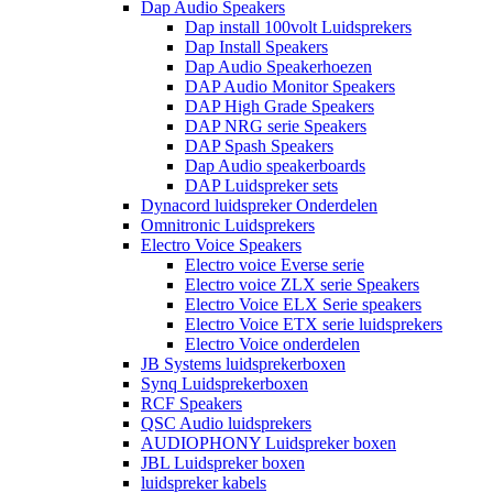
Dap Audio Speakers
Dap install 100volt Luidsprekers
Dap Install Speakers
Dap Audio Speakerhoezen
DAP Audio Monitor Speakers
DAP High Grade Speakers
DAP NRG serie Speakers
DAP Spash Speakers
Dap Audio speakerboards
DAP Luidspreker sets
Dynacord luidspreker Onderdelen
Omnitronic Luidsprekers
Electro Voice Speakers
Electro voice Everse serie
Electro voice ZLX serie Speakers
Electro Voice ELX Serie speakers
Electro Voice ETX serie luidsprekers
Electro Voice onderdelen
JB Systems luidsprekerboxen
Synq Luidsprekerboxen
RCF Speakers
QSC Audio luidsprekers
AUDIOPHONY Luidspreker boxen
JBL Luidspreker boxen
luidspreker kabels