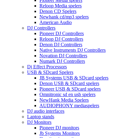
Pioneer Media spelers
Reloop Media spelers
Denon CD Spelers
Newhank cd/mp3 spelers
American Audio
DJ Controllers
Pioneer DJ Controllers
Reloop DJ Controllers
Denon DJ Controllers
Native Instruments DJ Controllers
Novation DJ Controllers
Numark DJ Controllers
Dj Effect Processors
USB & SDcard Spelers
JB Systems USB & SDcard spelers
Denon USB & SDcard spelers
Pioneer USB & SDcard spelers
Omnitronic sd en usb spelers
NewHank Media Spelers
AUDIOPHONY mediaspelers
DJ audio interfaces
Laptop stands
DJ Monitors
Pioneer DJ monitors
Jb Systems Monitors