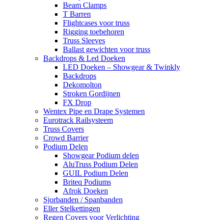
Beam Clamps
T Barren
Flightcases voor truss
Rigging toebehoren
Truss Sleeves
Ballast gewichten voor truss
Backdrops & Led Doeken
LED Doeken – Showgear & Twinkly
Backdrops
Dekomolton
Stroken Gordijnen
FX Drop
Wentex Pipe en Drape Systemen
Eurotrack Railsysteem
Truss Covers
Crowd Barrier
Podium Delen
Showgear Podium delen
AluTruss Podium Delen
GUIL Podium Delen
Briteq Podiums
Afrok Doeken
Sjorbanden / Spanbanden
Eller Stelkettingen
Regen Covers voor Verlichting