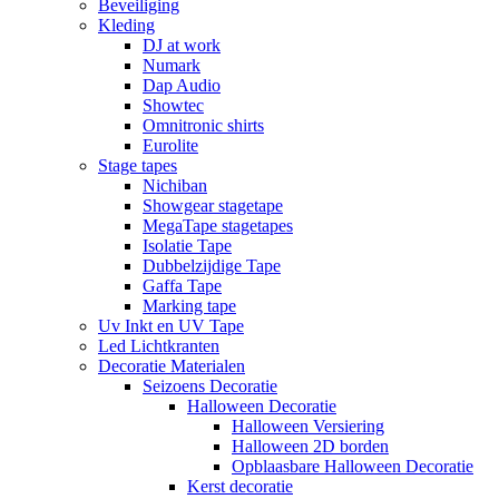
Beveiliging
Kleding
DJ at work
Numark
Dap Audio
Showtec
Omnitronic shirts
Eurolite
Stage tapes
Nichiban
Showgear stagetape
MegaTape stagetapes
Isolatie Tape
Dubbelzijdige Tape
Gaffa Tape
Marking tape
Uv Inkt en UV Tape
Led Lichtkranten
Decoratie Materialen
Seizoens Decoratie
Halloween Decoratie
Halloween Versiering
Halloween 2D borden
Opblaasbare Halloween Decoratie
Kerst decoratie