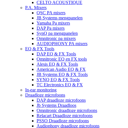
CELTO ACOUSTIQUE
P.A. Mixers
QSC PA mixers
JB Systems mengpanelen
Yamaha Pa mixers
DAP Pa mixers
SynQ pa mengpanelen
Omnitronic pa mixers
AUDIOPHONY PA mixers
EQ & FX Tools
DAP EQ & FX Tools
Omnitronic EQ en FX tools
Alesis EQ & FX Tools
American Audio EQ & FX
JB Systems EQ & FX Tools
SYNQ EQ & FX Tools
TC Electronics EQ & FX
In-ear monitoring
Draadloze microfoons
DAP draadloze microfoons
Jb Systems Draadloos
Omnitronic draadloze microfoons
Relacart Draadloze microfoons
PSSO Draadloze microfoons
Audiophony draadloze microfoons