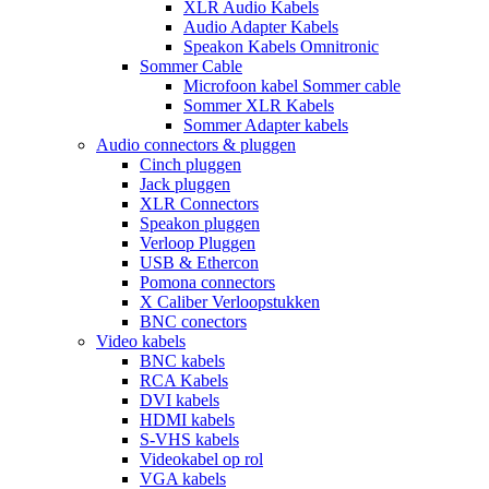
XLR Audio Kabels
Audio Adapter Kabels
Speakon Kabels Omnitronic
Sommer Cable
Microfoon kabel Sommer cable
Sommer XLR Kabels
Sommer Adapter kabels
Audio connectors & pluggen
Cinch pluggen
Jack pluggen
XLR Connectors
Speakon pluggen
Verloop Pluggen
USB & Ethercon
Pomona connectors
X Caliber Verloopstukken
BNC conectors
Video kabels
BNC kabels
RCA Kabels
DVI kabels
HDMI kabels
S-VHS kabels
Videokabel op rol
VGA kabels