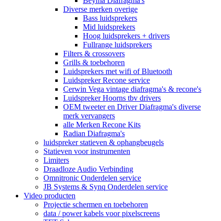
Beyma Diafragma's
Diverse merken overige
Bass luidsprekers
Mid luidsprekers
Hoog luidsprekers + drivers
Fullrange luidsprekers
Filters & crossovers
Grills & toebehoren
Luidsprekers met wifi of Bluetooth
Luidspreker Recone service
Cerwin Vega vintage diafragma's & recone's
Luidspreker Hoorns tbv drivers
OEM tweeter en Driver Diafragma's diverse
merk vervangers
alle Merken Recone Kits
Radian Diafragma's
luidspreker statieven & ophangbeugels
Statieven voor instrumenten
Limiters
Draadloze Audio Verbinding
Omnitronic Onderdelen service
JB Systems & Synq Onderdelen service
Video producten
Projectie schermen en toebehoren
data / power kabels voor pixelscreens