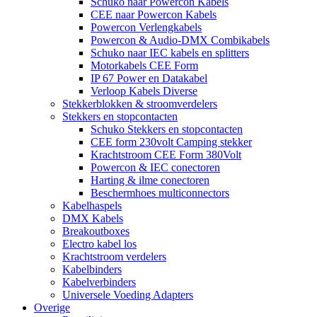
Schuko naar Powercon Kabels
CEE naar Powercon Kabels
Powercon Verlengkabels
Powercon & Audio-DMX Combikabels
Schuko naar IEC kabels en splitters
Motorkabels CEE Form
IP 67 Power en Datakabel
Verloop Kabels Diverse
Stekkerblokken & stroomverdelers
Stekkers en stopcontacten
Schuko Stekkers en stopcontacten
CEE form 230volt Camping stekker
Krachtstroom CEE Form 380Volt
Powercon & IEC conectoren
Harting & ilme conectoren
Beschermhoes multiconnectors
Kabelhaspels
DMX Kabels
Breakoutboxes
Electro kabel los
Krachtstroom verdelers
Kabelbinders
Kabelverbinders
Universele Voeding Adapters
Overige