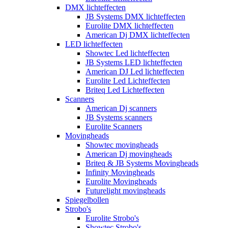
DMX lichteffecten
JB Systems DMX lichteffecten
Eurolite DMX lichteffecten
American Dj DMX lichteffecten
LED lichteffecten
Showtec Led lichteffecten
JB Systems LED lichteffecten
American DJ Led lichteffecten
Eurolite Led Lichteffecten
Briteq Led Lichteffecten
Scanners
American Dj scanners
JB Systems scanners
Eurolite Scanners
Movingheads
Showtec movingheads
American Dj movingheads
Briteq & JB Systems Movingheads
Infinity Movingheads
Eurolite Movingheads
Futurelight movingheads
Spiegelbollen
Strobo's
Eurolite Strobo's
Showtec Strobo's