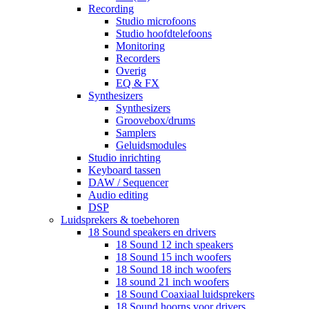
Recording
Studio microfoons
Studio hoofdtelefoons
Monitoring
Recorders
Overig
EQ & FX
Synthesizers
Synthesizers
Groovebox/drums
Samplers
Geluidsmodules
Studio inrichting
Keyboard tassen
DAW / Sequencer
Audio editing
DSP
Luidsprekers & toebehoren
18 Sound speakers en drivers
18 Sound 12 inch speakers
18 Sound 15 inch woofers
18 Sound 18 inch woofers
18 sound 21 inch woofers
18 Sound Coaxiaal luidsprekers
18 Sound hoorns voor drivers