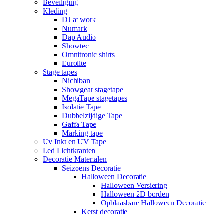
Beveiliging
Kleding
DJ at work
Numark
Dap Audio
Showtec
Omnitronic shirts
Eurolite
Stage tapes
Nichiban
Showgear stagetape
MegaTape stagetapes
Isolatie Tape
Dubbelzijdige Tape
Gaffa Tape
Marking tape
Uv Inkt en UV Tape
Led Lichtkranten
Decoratie Materialen
Seizoens Decoratie
Halloween Decoratie
Halloween Versiering
Halloween 2D borden
Opblaasbare Halloween Decoratie
Kerst decoratie