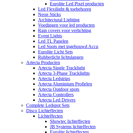
Eurolite Led Pixel producten
Led Flexilight & toebehoren
Neon Sticks
Architectural Lighting
Voedingen voor led producten
Rain covers voor verlichting
Event Lights
Led TL Panelen
Led Spots met ingebouwd Accu
Eurolite Licht Sets
Rubberlicht lichtslangen
Artecta Producten
Artecta Single Tracklight
Artecta 3-Phase Tracklights
Artecta Ledstrips
Artecta Aluminium Profielen
Artecta Outdoor spots
Artecta Controllers
Artecta Led Drivers
Complete Ledspot Sets
Disco Lichteffecten
Lichteffecten
Showtec lichteffecten
JB Systems lichteffecten
Eurolite lichteffecten