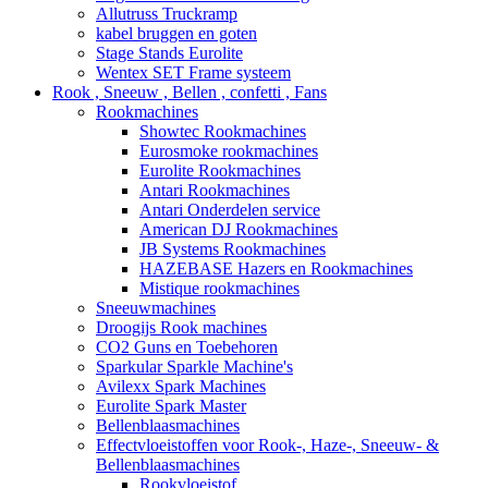
Allutruss Truckramp
kabel bruggen en goten
Stage Stands Eurolite
Wentex SET Frame systeem
Rook , Sneeuw , Bellen , confetti , Fans
Rookmachines
Showtec Rookmachines
Eurosmoke rookmachines
Eurolite Rookmachines
Antari Rookmachines
Antari Onderdelen service
American DJ Rookmachines
JB Systems Rookmachines
HAZEBASE Hazers en Rookmachines
Mistique rookmachines
Sneeuwmachines
Droogijs Rook machines
CO2 Guns en Toebehoren
Sparkular Sparkle Machine's
Avilexx Spark Machines
Eurolite Spark Master
Bellenblaasmachines
Effectvloeistoffen voor Rook-, Haze-, Sneeuw- &
Bellenblaasmachines
Rookvloeistof