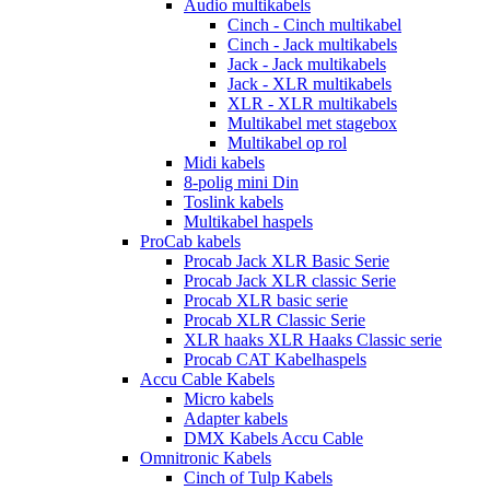
Audio multikabels
Cinch - Cinch multikabel
Cinch - Jack multikabels
Jack - Jack multikabels
Jack - XLR multikabels
XLR - XLR multikabels
Multikabel met stagebox
Multikabel op rol
Midi kabels
8-polig mini Din
Toslink kabels
Multikabel haspels
ProCab kabels
Procab Jack XLR Basic Serie
Procab Jack XLR classic Serie
Procab XLR basic serie
Procab XLR Classic Serie
XLR haaks XLR Haaks Classic serie
Procab CAT Kabelhaspels
Accu Cable Kabels
Micro kabels
Adapter kabels
DMX Kabels Accu Cable
Omnitronic Kabels
Cinch of Tulp Kabels