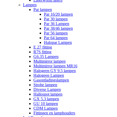
Laserworld lasers
Lampen
Par lampen
Par 16/20 lampen
Par 30 lampen
Par 36 Lampen
Par 38/46 lampen
Par 56 lampen
Par 64 lampen
Halopar Lampen
E 27 fitting
R7S fitting
G6.35 Lampen
Multimirror lampen
Multimirror lampen MR16
Halogeen GY 9.5 lampen
Halogeen Lampen
Gasontladingslampen
Strobe lampen
Diverse Lampen
Hallospot lampen
GX 5.3 lampen
GU 10 lampen
CDM Lampen
Fittingen en lamphouders