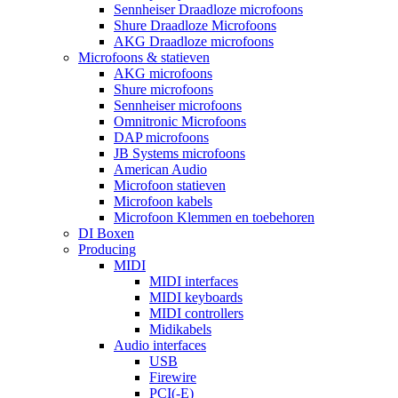
Sennheiser Draadloze microfoons
Shure Draadloze Microfoons
AKG Draadloze microfoons
Microfoons & statieven
AKG microfoons
Shure microfoons
Sennheiser microfoons
Omnitronic Microfoons
DAP microfoons
JB Systems microfoons
American Audio
Microfoon statieven
Microfoon kabels
Microfoon Klemmen en toebehoren
DI Boxen
Producing
MIDI
MIDI interfaces
MIDI keyboards
MIDI controllers
Midikabels
Audio interfaces
USB
Firewire
PCI(-E)