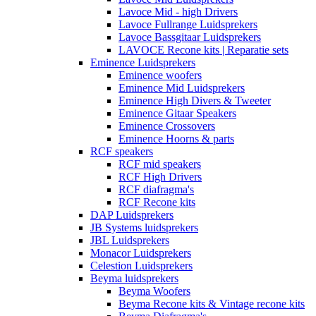
Lavoce Mid - high Drivers
Lavoce Fullrange Luidsprekers
Lavoce Bassgitaar Luidsprekers
LAVOCE Recone kits | Reparatie sets
Eminence Luidsprekers
Eminence woofers
Eminence Mid Luidsprekers
Eminence High Divers & Tweeter
Eminence Gitaar Speakers
Eminence Crossovers
Eminence Hoorns & parts
RCF speakers
RCF mid speakers
RCF High Drivers
RCF diafragma's
RCF Recone kits
DAP Luidsprekers
JB Systems luidsprekers
JBL Luidsprekers
Monacor Luidsprekers
Celestion Luidsprekers
Beyma luidsprekers
Beyma Woofers
Beyma Recone kits & Vintage recone kits