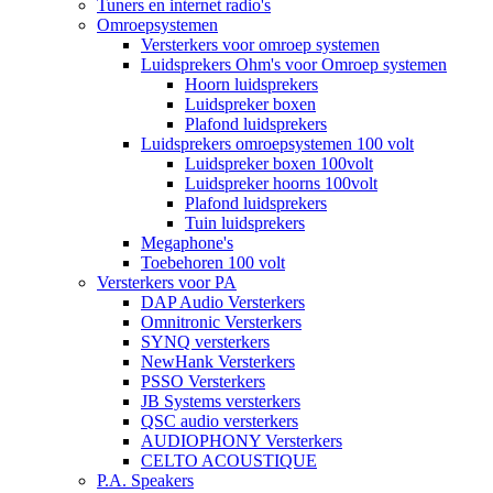
Tuners en internet radio's
Omroepsystemen
Versterkers voor omroep systemen
Luidsprekers Ohm's voor Omroep systemen
Hoorn luidsprekers
Luidspreker boxen
Plafond luidsprekers
Luidsprekers omroepsystemen 100 volt
Luidspreker boxen 100volt
Luidspreker hoorns 100volt
Plafond luidsprekers
Tuin luidsprekers
Megaphone's
Toebehoren 100 volt
Versterkers voor PA
DAP Audio Versterkers
Omnitronic Versterkers
SYNQ versterkers
NewHank Versterkers
PSSO Versterkers
JB Systems versterkers
QSC audio versterkers
AUDIOPHONY Versterkers
CELTO ACOUSTIQUE
P.A. Speakers