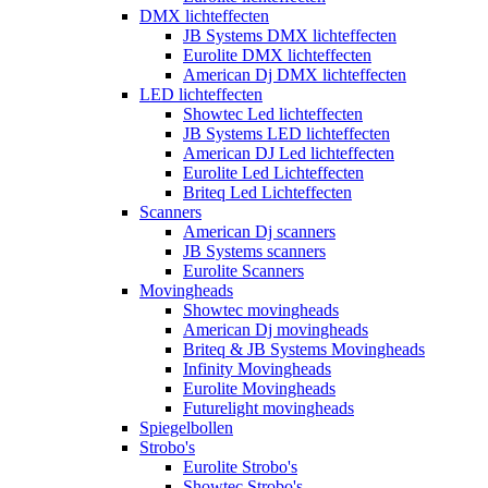
DMX lichteffecten
JB Systems DMX lichteffecten
Eurolite DMX lichteffecten
American Dj DMX lichteffecten
LED lichteffecten
Showtec Led lichteffecten
JB Systems LED lichteffecten
American DJ Led lichteffecten
Eurolite Led Lichteffecten
Briteq Led Lichteffecten
Scanners
American Dj scanners
JB Systems scanners
Eurolite Scanners
Movingheads
Showtec movingheads
American Dj movingheads
Briteq & JB Systems Movingheads
Infinity Movingheads
Eurolite Movingheads
Futurelight movingheads
Spiegelbollen
Strobo's
Eurolite Strobo's
Showtec Strobo's