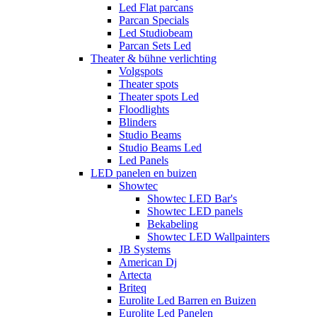
Led Flat parcans
Parcan Specials
Led Studiobeam
Parcan Sets Led
Theater & bühne verlichting
Volgspots
Theater spots
Theater spots Led
Floodlights
Blinders
Studio Beams
Studio Beams Led
Led Panels
LED panelen en buizen
Showtec
Showtec LED Bar's
Showtec LED panels
Bekabeling
Showtec LED Wallpainters
JB Systems
American Dj
Artecta
Briteq
Eurolite Led Barren en Buizen
Eurolite Led Panelen