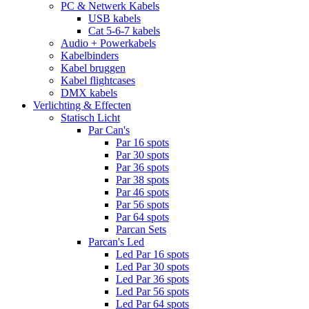
PC & Netwerk Kabels
USB kabels
Cat 5-6-7 kabels
Audio + Powerkabels
Kabelbinders
Kabel bruggen
Kabel flightcases
DMX kabels
Verlichting & Effecten
Statisch Licht
Par Can's
Par 16 spots
Par 30 spots
Par 36 spots
Par 38 spots
Par 46 spots
Par 56 spots
Par 64 spots
Parcan Sets
Parcan's Led
Led Par 16 spots
Led Par 30 spots
Led Par 36 spots
Led Par 56 spots
Led Par 64 spots