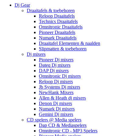
Dj Gear
Draaitafels & toebehoren
Reloop Draaitafels
Technics Draaitafels
Omnitronic Draaitafels
Pioneer Draaitafels
Numark Draaitafels
Draaitafel Elementen & naalden
Slipmatten & toebehoren
Dj mixers
Pioneer Dj mixers
Dateq Dj mixers
DAP Dj mixers
Omnitronic Dj mixers
Reloop Dj mixers
Jb Systems Dj mixers
NewHank Mixers
Allen & Heath dj mixers
Denon Dj mixers
Numark Dj mixers
Gemini Dj mixers
CD spelers @ Media spelers
Dap CD & Mediaspelers
Omnitronic CD - MP3 Spelers