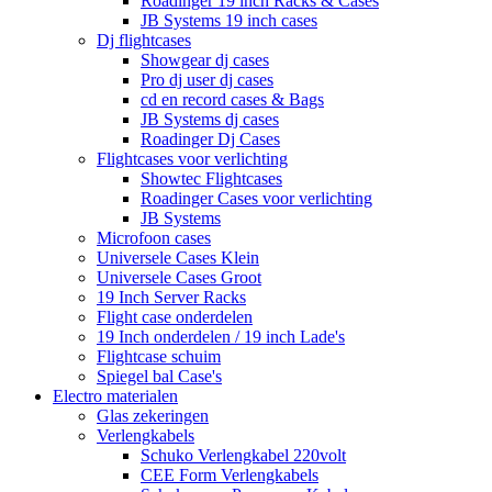
Roadinger 19 inch Racks & Cases
JB Systems 19 inch cases
Dj flightcases
Showgear dj cases
Pro dj user dj cases
cd en record cases & Bags
JB Systems dj cases
Roadinger Dj Cases
Flightcases voor verlichting
Showtec Flightcases
Roadinger Cases voor verlichting
JB Systems
Microfoon cases
Universele Cases Klein
Universele Cases Groot
19 Inch Server Racks
Flight case onderdelen
19 Inch onderdelen / 19 inch Lade's
Flightcase schuim
Spiegel bal Case's
Electro materialen
Glas zekeringen
Verlengkabels
Schuko Verlengkabel 220volt
CEE Form Verlengkabels