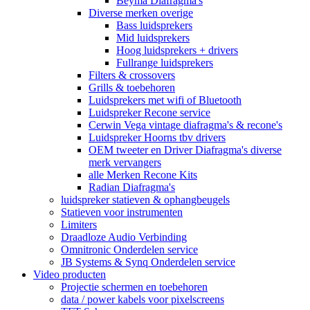
Beyma Diafragma's
Diverse merken overige
Bass luidsprekers
Mid luidsprekers
Hoog luidsprekers + drivers
Fullrange luidsprekers
Filters & crossovers
Grills & toebehoren
Luidsprekers met wifi of Bluetooth
Luidspreker Recone service
Cerwin Vega vintage diafragma's & recone's
Luidspreker Hoorns tbv drivers
OEM tweeter en Driver Diafragma's diverse
merk vervangers
alle Merken Recone Kits
Radian Diafragma's
luidspreker statieven & ophangbeugels
Statieven voor instrumenten
Limiters
Draadloze Audio Verbinding
Omnitronic Onderdelen service
JB Systems & Synq Onderdelen service
Video producten
Projectie schermen en toebehoren
data / power kabels voor pixelscreens