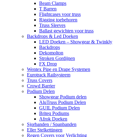
Beam Clamps
T Barren
Flightcases voor truss
Rigging toebehoren
Truss Sleeves
Ballast gewichten voor truss
Backdrops & Led Doeken
LED Doeken – Showgear & Twinkly
Backdrops
Dekomolton
Stroken Gordijnen
FX Drop
Wentex Pipe en Drape Systemen
Eurotrack Railsysteem
Truss Covers
Crowd Barrier
Podium Delen
Showgear Podium delen
AluTruss Podium Delen
GUIL Podium Delen
Briteq Podiums
Afrok Doeken
Sjorbanden / Spanbanden
Eller Stelkettingen
Regen Covers voor Verlichting