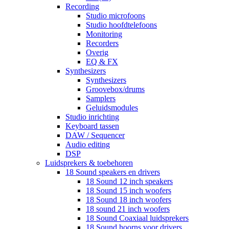
Recording
Studio microfoons
Studio hoofdtelefoons
Monitoring
Recorders
Overig
EQ & FX
Synthesizers
Synthesizers
Groovebox/drums
Samplers
Geluidsmodules
Studio inrichting
Keyboard tassen
DAW / Sequencer
Audio editing
DSP
Luidsprekers & toebehoren
18 Sound speakers en drivers
18 Sound 12 inch speakers
18 Sound 15 inch woofers
18 Sound 18 inch woofers
18 sound 21 inch woofers
18 Sound Coaxiaal luidsprekers
18 Sound hoorns voor drivers