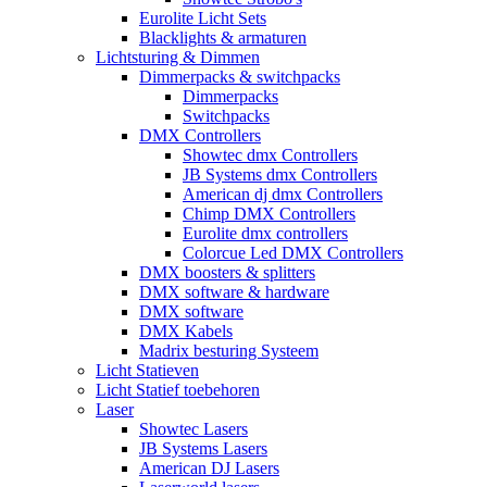
Eurolite Licht Sets
Blacklights & armaturen
Lichtsturing & Dimmen
Dimmerpacks & switchpacks
Dimmerpacks
Switchpacks
DMX Controllers
Showtec dmx Controllers
JB Systems dmx Controllers
American dj dmx Controllers
Chimp DMX Controllers
Eurolite dmx controllers
Colorcue Led DMX Controllers
DMX boosters & splitters
DMX software & hardware
DMX software
DMX Kabels
Madrix besturing Systeem
Licht Statieven
Licht Statief toebehoren
Laser
Showtec Lasers
JB Systems Lasers
American DJ Lasers