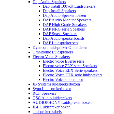
Dap Audio Speakers
Dap install 100volt Luidsprekers
Dap Install Speakers
Dap Audio Speakerhoezen
DAP Audio Monitor Speakers
DAP High Grade Speakers
DAP NRG serie Speakers
DAP Spash Speakers
Dap Audio speakerboards
DAP Luidspreker sets
Dynacord luidspreker Onderdelen
Omnitronic Luidsprekers
Electro Voice Speakers
Electro voice Everse serie
Electro voice ZLX serie Speakers
Electro Voice ELX Serie speakers
Electro Voice ETX serie luidsprekers
Electro Voice onderdelen
JB Systems luidsprekerboxen
Synq Luidsprekerboxen
RCF Speakers
QSC Audio luidsprekers
AUDIOPHONY Luidspreker boxen
JBL Luidspreker boxen
luidspreker kabels