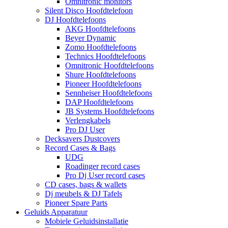
Omnitronic monitors
Silent Disco Hoofdtelefoon
DJ Hoofdtelefoons
AKG Hoofdtelefoons
Beyer Dynamic
Zomo Hoofdtelefoons
Technics Hoofdtelefoons
Omnitronic Hoofdtelefoons
Shure Hoofdtelefoons
Pioneer Hoofdtelefoons
Sennheiser Hoofdtelefoons
DAP Hoofdtelefoons
JB Systems Hoofdtelefoons
Verlengkabels
Pro DJ User
Decksavers Dustcovers
Record Cases & Bags
UDG
Roadinger record cases
Pro Dj User record cases
CD cases, bags & wallets
Dj meubels & DJ Tafels
Pioneer Spare Parts
Geluids Apparatuur
Mobiele Geluidsinstallatie