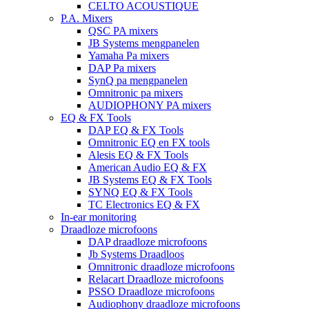
CELTO ACOUSTIQUE
P.A. Mixers
QSC PA mixers
JB Systems mengpanelen
Yamaha Pa mixers
DAP Pa mixers
SynQ pa mengpanelen
Omnitronic pa mixers
AUDIOPHONY PA mixers
EQ & FX Tools
DAP EQ & FX Tools
Omnitronic EQ en FX tools
Alesis EQ & FX Tools
American Audio EQ & FX
JB Systems EQ & FX Tools
SYNQ EQ & FX Tools
TC Electronics EQ & FX
In-ear monitoring
Draadloze microfoons
DAP draadloze microfoons
Jb Systems Draadloos
Omnitronic draadloze microfoons
Relacart Draadloze microfoons
PSSO Draadloze microfoons
Audiophony draadloze microfoons