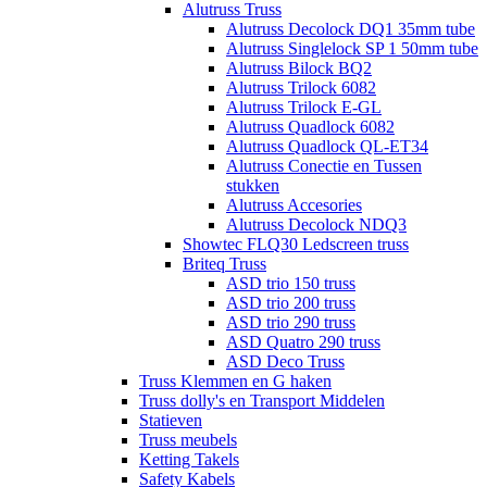
Alutruss Truss
Alutruss Decolock DQ1 35mm tube
Alutruss Singlelock SP 1 50mm tube
Alutruss Bilock BQ2
Alutruss Trilock 6082
Alutruss Trilock E-GL
Alutruss Quadlock 6082
Alutruss Quadlock QL-ET34
Alutruss Conectie en Tussen
stukken
Alutruss Accesories
Alutruss Decolock NDQ3
Showtec FLQ30 Ledscreen truss
Briteq Truss
ASD trio 150 truss
ASD trio 200 truss
ASD trio 290 truss
ASD Quatro 290 truss
ASD Deco Truss
Truss Klemmen en G haken
Truss dolly's en Transport Middelen
Statieven
Truss meubels
Ketting Takels
Safety Kabels