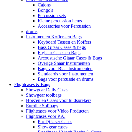
Cajons
Bongo's
Percussion sets
Kleine percussion items
Accessories voor Percussion
drums
Instrumenten Koffers en Bags
Keyboard Tassen en Koffers
Bass Gitaar Cases & bags
E gitaar Cases en Bags
Arcoustische Gitaar Cases & Bags
Overige Snaar Instrumenten
Bags voor BlaasInstrumenten
Standaards voor Instrumenten
Bags voor percussie en drums
Flightcases & Bags
Showgear Daily Cases
Showgear toolbags
Hoezen en Cases voor luidsprekers
Eurolite Softbags
Flightcases voor Video Producten
Flightcases voor P.A.
Pro Dj User Cases
Showgear cases