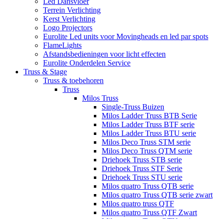
Led Dansvloer
Terrein Verlichting
Kerst Verlichting
Logo Projectors
Eurolite Led units voor Movingheads en led par spots
FlameLights
Afstandsbedieningen voor licht effecten
Eurolite Onderdelen Service
Truss & Stage
Truss & toebehoren
Truss
Milos Truss
Single-Truss Buizen
Milos Ladder Truss BTB Serie
Milos Ladder Truss BTF serie
Milos Ladder Truss BTU serie
Milos Deco Truss STM serie
Milos Deco Truss QTM serie
Driehoek Truss STB serie
Driehoek Truss STF Serie
Driehoek Truss STU serie
Milos quatro Truss QTB serie
Milos quatro Truss QTB serie zwart
Milos quatro truss QTF
Milos quatro Truss QTF Zwart