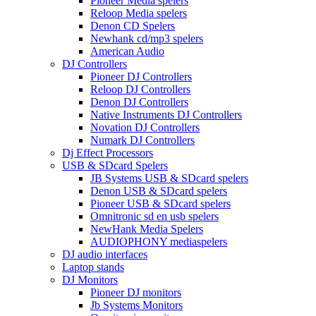
Pioneer Media spelers
Reloop Media spelers
Denon CD Spelers
Newhank cd/mp3 spelers
American Audio
DJ Controllers
Pioneer DJ Controllers
Reloop DJ Controllers
Denon DJ Controllers
Native Instruments DJ Controllers
Novation DJ Controllers
Numark DJ Controllers
Dj Effect Processors
USB & SDcard Spelers
JB Systems USB & SDcard spelers
Denon USB & SDcard spelers
Pioneer USB & SDcard spelers
Omnitronic sd en usb spelers
NewHank Media Spelers
AUDIOPHONY mediaspelers
DJ audio interfaces
Laptop stands
DJ Monitors
Pioneer DJ monitors
Jb Systems Monitors