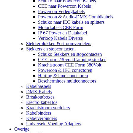
Schuko naar Powercon Kabels
CEE naar Powercon Kabels
Powercon Verlengkabels
Powercon & Audio-DMX Combikabels
Schuko naar IEC kabels en splitters
Motorkabels CEE Form
IP 67 Power en Datakabel
Verloop Kabels Diverse
Stekkerblokken & stroomverdelers
Stekkers en stopcontacten
Schuko Stekkers en stopcontacten
CEE form 230volt Camping stekker
Krachtstroom CEE Form 380Volt
Powercon & IEC conectoren
Harting & ilme conectoren
Beschermhoes multiconnectors
Kabelhaspels
DMX Kabels
Breakoutboxes
Electro kabel los
Krachtstroom verdelers
Kabelbinders
Kabelverbinders
Universele Voeding Adapters
Overige