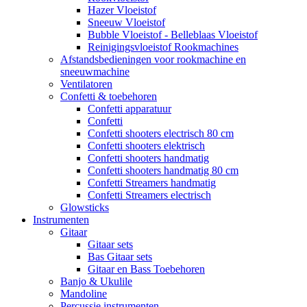
Hazer Vloeistof
Sneeuw Vloeistof
Bubble Vloeistof - Belleblaas Vloeistof
Reinigingsvloeistof Rookmachines
Afstandsbedieningen voor rookmachine en
sneeuwmachine
Ventilatoren
Confetti & toebehoren
Confetti apparatuur
Confetti
Confetti shooters electrisch 80 cm
Confetti shooters elektrisch
Confetti shooters handmatig
Confetti shooters handmatig 80 cm
Confetti Streamers handmatig
Confetti Streamers electrisch
Glowsticks
Instrumenten
Gitaar
Gitaar sets
Bas Gitaar sets
Gitaar en Bass Toebehoren
Banjo & Ukulile
Mandoline
Percussie instrumenten