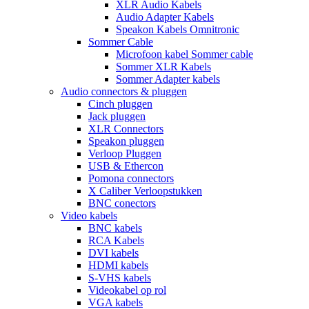
XLR Audio Kabels
Audio Adapter Kabels
Speakon Kabels Omnitronic
Sommer Cable
Microfoon kabel Sommer cable
Sommer XLR Kabels
Sommer Adapter kabels
Audio connectors & pluggen
Cinch pluggen
Jack pluggen
XLR Connectors
Speakon pluggen
Verloop Pluggen
USB & Ethercon
Pomona connectors
X Caliber Verloopstukken
BNC conectors
Video kabels
BNC kabels
RCA Kabels
DVI kabels
HDMI kabels
S-VHS kabels
Videokabel op rol
VGA kabels