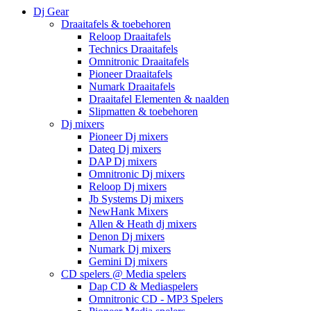
Dj Gear
Draaitafels & toebehoren
Reloop Draaitafels
Technics Draaitafels
Omnitronic Draaitafels
Pioneer Draaitafels
Numark Draaitafels
Draaitafel Elementen & naalden
Slipmatten & toebehoren
Dj mixers
Pioneer Dj mixers
Dateq Dj mixers
DAP Dj mixers
Omnitronic Dj mixers
Reloop Dj mixers
Jb Systems Dj mixers
NewHank Mixers
Allen & Heath dj mixers
Denon Dj mixers
Numark Dj mixers
Gemini Dj mixers
CD spelers @ Media spelers
Dap CD & Mediaspelers
Omnitronic CD - MP3 Spelers