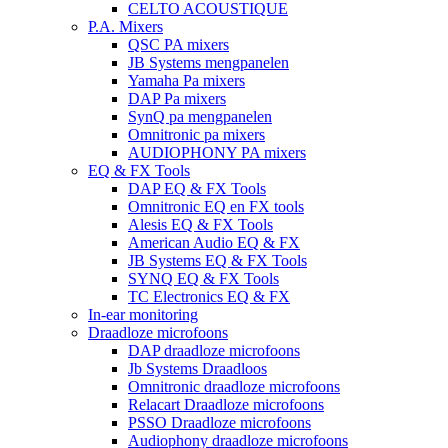
CELTO ACOUSTIQUE
P.A. Mixers
QSC PA mixers
JB Systems mengpanelen
Yamaha Pa mixers
DAP Pa mixers
SynQ pa mengpanelen
Omnitronic pa mixers
AUDIOPHONY PA mixers
EQ & FX Tools
DAP EQ & FX Tools
Omnitronic EQ en FX tools
Alesis EQ & FX Tools
American Audio EQ & FX
JB Systems EQ & FX Tools
SYNQ EQ & FX Tools
TC Electronics EQ & FX
In-ear monitoring
Draadloze microfoons
DAP draadloze microfoons
Jb Systems Draadloos
Omnitronic draadloze microfoons
Relacart Draadloze microfoons
PSSO Draadloze microfoons
Audiophony draadloze microfoons