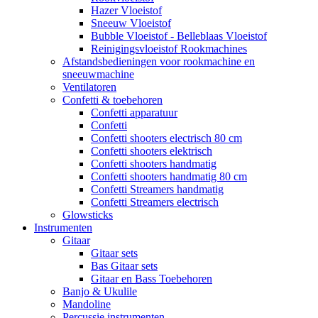
Hazer Vloeistof
Sneeuw Vloeistof
Bubble Vloeistof - Belleblaas Vloeistof
Reinigingsvloeistof Rookmachines
Afstandsbedieningen voor rookmachine en
sneeuwmachine
Ventilatoren
Confetti & toebehoren
Confetti apparatuur
Confetti
Confetti shooters electrisch 80 cm
Confetti shooters elektrisch
Confetti shooters handmatig
Confetti shooters handmatig 80 cm
Confetti Streamers handmatig
Confetti Streamers electrisch
Glowsticks
Instrumenten
Gitaar
Gitaar sets
Bas Gitaar sets
Gitaar en Bass Toebehoren
Banjo & Ukulile
Mandoline
Percussie instrumenten