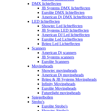
DMX lichteffecten
JB Systems DMX lichteffecten
Eurolite DMX lichteffecten
American Dj DMX lichteffecten
LED lichteffecten
Showtec Led lichteffecten
JB Systems LED lichteffecten
American DJ Led lichteffecten
Eurolite Led Lichteffecten
Briteq Led Lichteffecten
Scanners
American Dj scanners
JB Systems scanners
Eurolite Scanners
Movingheads
Showtec movingheads
American Dj movingheads
Briteq & JB Systems Movingheads
Infinity Movingheads
Eurolite Movingheads
Futurelight movingheads
Spiegelbollen
Strobo's
Eurolite Strobo's
Showtec Strobo's