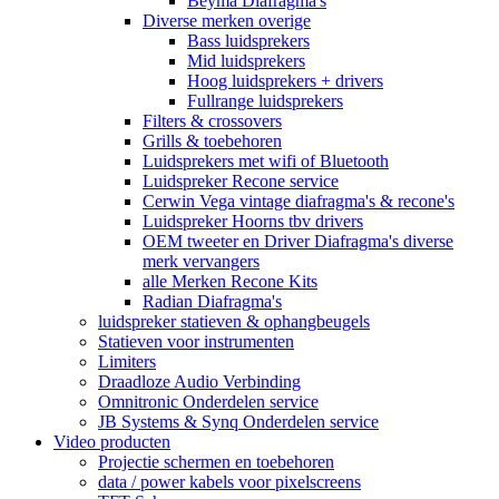
Beyma Diafragma's
Diverse merken overige
Bass luidsprekers
Mid luidsprekers
Hoog luidsprekers + drivers
Fullrange luidsprekers
Filters & crossovers
Grills & toebehoren
Luidsprekers met wifi of Bluetooth
Luidspreker Recone service
Cerwin Vega vintage diafragma's & recone's
Luidspreker Hoorns tbv drivers
OEM tweeter en Driver Diafragma's diverse
merk vervangers
alle Merken Recone Kits
Radian Diafragma's
luidspreker statieven & ophangbeugels
Statieven voor instrumenten
Limiters
Draadloze Audio Verbinding
Omnitronic Onderdelen service
JB Systems & Synq Onderdelen service
Video producten
Projectie schermen en toebehoren
data / power kabels voor pixelscreens