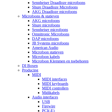
Sennheiser Draadloze microfoons
Shure Draadloze Microfoons
AKG Draadloze microfoons
Microfoons & statieven
AKG microfoons
Shure microfoons
Sennheiser microfoons
Omnitronic Microfoons
DAP microfoons
JB Systems microfoons
American Audio
Microfoon statieven
Microfoon kabels
Microfoon Klemmen en toebehoren
DI Boxen
Producing
MIDI
MIDI interfaces
MIDI keyboards
MIDI controllers
Midikabels
Audio interfaces
USB
Firewire
PCI(-E)