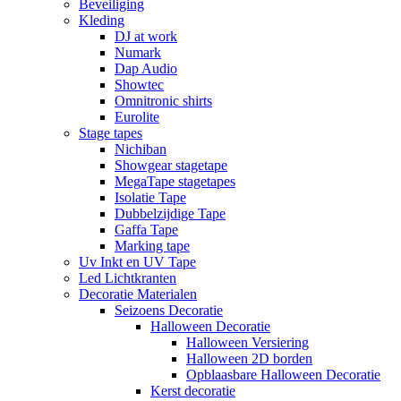
Beveiliging
Kleding
DJ at work
Numark
Dap Audio
Showtec
Omnitronic shirts
Eurolite
Stage tapes
Nichiban
Showgear stagetape
MegaTape stagetapes
Isolatie Tape
Dubbelzijdige Tape
Gaffa Tape
Marking tape
Uv Inkt en UV Tape
Led Lichtkranten
Decoratie Materialen
Seizoens Decoratie
Halloween Decoratie
Halloween Versiering
Halloween 2D borden
Opblaasbare Halloween Decoratie
Kerst decoratie