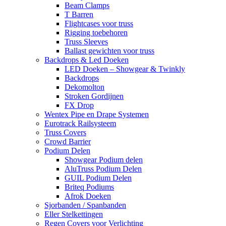
Beam Clamps
T Barren
Flightcases voor truss
Rigging toebehoren
Truss Sleeves
Ballast gewichten voor truss
Backdrops & Led Doeken
LED Doeken – Showgear & Twinkly
Backdrops
Dekomolton
Stroken Gordijnen
FX Drop
Wentex Pipe en Drape Systemen
Eurotrack Railsysteem
Truss Covers
Crowd Barrier
Podium Delen
Showgear Podium delen
AluTruss Podium Delen
GUIL Podium Delen
Briteq Podiums
Afrok Doeken
Sjorbanden / Spanbanden
Eller Stelkettingen
Regen Covers voor Verlichting