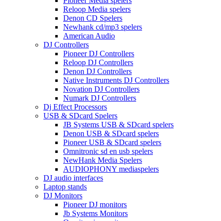
Pioneer Media spelers
Reloop Media spelers
Denon CD Spelers
Newhank cd/mp3 spelers
American Audio
DJ Controllers
Pioneer DJ Controllers
Reloop DJ Controllers
Denon DJ Controllers
Native Instruments DJ Controllers
Novation DJ Controllers
Numark DJ Controllers
Dj Effect Processors
USB & SDcard Spelers
JB Systems USB & SDcard spelers
Denon USB & SDcard spelers
Pioneer USB & SDcard spelers
Omnitronic sd en usb spelers
NewHank Media Spelers
AUDIOPHONY mediaspelers
DJ audio interfaces
Laptop stands
DJ Monitors
Pioneer DJ monitors
Jb Systems Monitors