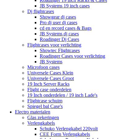
Roadinger 19 inch Racks & Cases
JB Systems 19 inch cases
Dj flightcases
Showgear dj cases
Pro dj user dj cases
cd en record cases & Bags
JB Systems dj cases
Roadinger Dj Cases
Flightcases voor verlichting
Showtec Flightcases
Roadinger Cases voor verlichting
JB Systems
Microfoon cases
Universele Cases Klein
Universele Cases Groot
19 Inch Server Racks
Flight case onderdelen
19 Inch onderdelen / 19 inch Lade's
Flightcase schuim
Spiegel bal Case's
Electro materialen
Glas zekeringen
Verlengkabels
Schuko Verlengkabel 220volt
CEE Form Verlengkabels