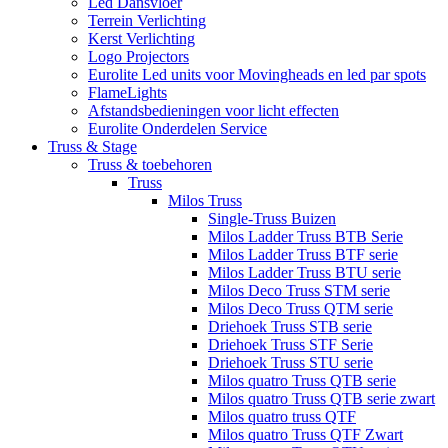
Led Dansvloer
Terrein Verlichting
Kerst Verlichting
Logo Projectors
Eurolite Led units voor Movingheads en led par spots
FlameLights
Afstandsbedieningen voor licht effecten
Eurolite Onderdelen Service
Truss & Stage
Truss & toebehoren
Truss
Milos Truss
Single-Truss Buizen
Milos Ladder Truss BTB Serie
Milos Ladder Truss BTF serie
Milos Ladder Truss BTU serie
Milos Deco Truss STM serie
Milos Deco Truss QTM serie
Driehoek Truss STB serie
Driehoek Truss STF Serie
Driehoek Truss STU serie
Milos quatro Truss QTB serie
Milos quatro Truss QTB serie zwart
Milos quatro truss QTF
Milos quatro Truss QTF Zwart