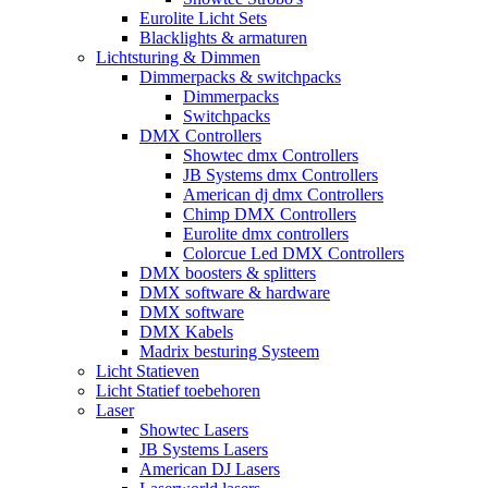
Eurolite Licht Sets
Blacklights & armaturen
Lichtsturing & Dimmen
Dimmerpacks & switchpacks
Dimmerpacks
Switchpacks
DMX Controllers
Showtec dmx Controllers
JB Systems dmx Controllers
American dj dmx Controllers
Chimp DMX Controllers
Eurolite dmx controllers
Colorcue Led DMX Controllers
DMX boosters & splitters
DMX software & hardware
DMX software
DMX Kabels
Madrix besturing Systeem
Licht Statieven
Licht Statief toebehoren
Laser
Showtec Lasers
JB Systems Lasers
American DJ Lasers