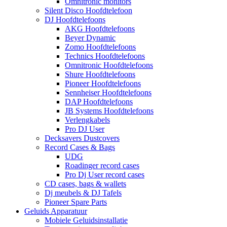
Omnitronic monitors
Silent Disco Hoofdtelefoon
DJ Hoofdtelefoons
AKG Hoofdtelefoons
Beyer Dynamic
Zomo Hoofdtelefoons
Technics Hoofdtelefoons
Omnitronic Hoofdtelefoons
Shure Hoofdtelefoons
Pioneer Hoofdtelefoons
Sennheiser Hoofdtelefoons
DAP Hoofdtelefoons
JB Systems Hoofdtelefoons
Verlengkabels
Pro DJ User
Decksavers Dustcovers
Record Cases & Bags
UDG
Roadinger record cases
Pro Dj User record cases
CD cases, bags & wallets
Dj meubels & DJ Tafels
Pioneer Spare Parts
Geluids Apparatuur
Mobiele Geluidsinstallatie