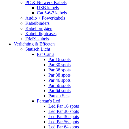
PC & Netwerk Kabels
USB kabels
Cat 5-6-7 kabels
Audio + Powerkabels
Kabelbinders
Kabel bruggen
Kabel flightcases
DMX kabels
Verlichting & Effecten
Statisch Licht
Par Can's
Par 16 spots
Par 30 spots
Par 36 spots
Par 38 spots
Par 46 spots
Par 56 spots
Par 64 spots
Parcan Sets
Parcan's Led
Led Par 16 spots
Led Par 30 spots
Led Par 36 spots
Led Par 56 spots
Led Par 64 spots