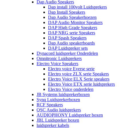
Dap Audio Speakers
Dap install 100volt Luidsprekers
Dap Install Speakers
Dap Audio Speakerhoezen
DAP Audio Monitor Speakers
DAP High Grade Speakers
DAP NRG serie Speakers
DAP Spash Speakers
Dap Audio speakerboards
DAP Luidspreker sets
Dynacord luidspreker Onderdelen
Omnitronic Luidsprekers
Electro Voice Speakers
Electro voice Everse serie
Electro voice ZLX serie Speakers
Electro Voice ELX Serie speakers
Electro Voice ETX serie luidsprekers
Electro Voice onderdelen
JB Systems luidsprekerboxen
Synq Luidsprekerboxen
RCF Speakers
QSC Audio luidsprekers
AUDIOPHONY Luidspreker boxen
JBL Luidspreker boxen
luidspreker kabels