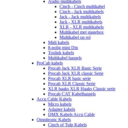
Audio multikabels
Cinch - Cinch multikabel
Cinch - Jack multikabels
Jack - Jack multikabels
Jack - XLR multikabels
XLR - XLR multikabels
Multikabel met stagebox
Multikabel op rol
Midi kabels
8-polig mini Din
Toslink kabels
Multikabel haspels
ProCab kabels
Procab Jack XLR Basic Serie
Procab Jack XLR classic Serie
Procab XLR basic serie
Procab XLR Classic Serie
XLR haaks XLR Haaks Classic serie
Procab CAT Kabelhaspels
Accu Cable Kabels
Micro kabels
Adapter kabels
DMX Kabels Accu Cable
Omnitronic Kabels
Cinch of Tulp Kabels