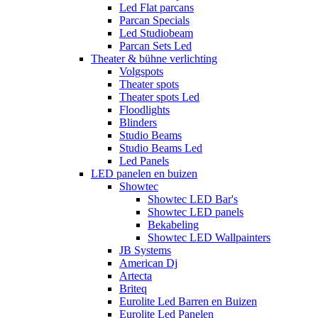
Led Flat parcans
Parcan Specials
Led Studiobeam
Parcan Sets Led
Theater & bühne verlichting
Volgspots
Theater spots
Theater spots Led
Floodlights
Blinders
Studio Beams
Studio Beams Led
Led Panels
LED panelen en buizen
Showtec
Showtec LED Bar's
Showtec LED panels
Bekabeling
Showtec LED Wallpainters
JB Systems
American Dj
Artecta
Briteq
Eurolite Led Barren en Buizen
Eurolite Led Panelen