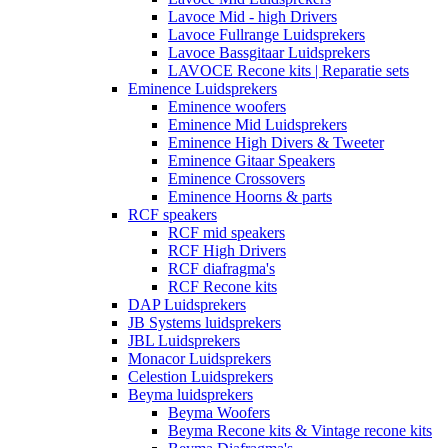
Lavoce Mid - high Drivers
Lavoce Fullrange Luidsprekers
Lavoce Bassgitaar Luidsprekers
LAVOCE Recone kits | Reparatie sets
Eminence Luidsprekers
Eminence woofers
Eminence Mid Luidsprekers
Eminence High Divers & Tweeter
Eminence Gitaar Speakers
Eminence Crossovers
Eminence Hoorns & parts
RCF speakers
RCF mid speakers
RCF High Drivers
RCF diafragma's
RCF Recone kits
DAP Luidsprekers
JB Systems luidsprekers
JBL Luidsprekers
Monacor Luidsprekers
Celestion Luidsprekers
Beyma luidsprekers
Beyma Woofers
Beyma Recone kits & Vintage recone kits