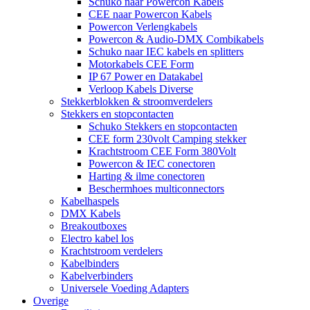
Schuko naar Powercon Kabels
CEE naar Powercon Kabels
Powercon Verlengkabels
Powercon & Audio-DMX Combikabels
Schuko naar IEC kabels en splitters
Motorkabels CEE Form
IP 67 Power en Datakabel
Verloop Kabels Diverse
Stekkerblokken & stroomverdelers
Stekkers en stopcontacten
Schuko Stekkers en stopcontacten
CEE form 230volt Camping stekker
Krachtstroom CEE Form 380Volt
Powercon & IEC conectoren
Harting & ilme conectoren
Beschermhoes multiconnectors
Kabelhaspels
DMX Kabels
Breakoutboxes
Electro kabel los
Krachtstroom verdelers
Kabelbinders
Kabelverbinders
Universele Voeding Adapters
Overige