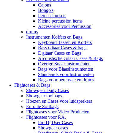
Cajons
Bongo's
Percussion sets
Kleine percussion items
Accessories voor Percussion
drums
Instrumenten Koffers en Bags
Keyboard Tassen en Koffers
Bass Gitaar Cases & bags
E gitaar Cases en Bags
Arcoustische Gitaar Cases & Bags
Overige Snaar Instrumenten
Bags voor BlaasInstrumenten
Standaards voor Instrumenten
Bags voor percussie en drums
Flightcases & Bags
Showgear Daily Cases
Showgear toolbags
Hoezen en Cases voor luidsprekers
Eurolite Softbags
Flightcases voor Video Producten
Flightcases voor P.A.
Pro Dj User Cases
Showgear cases