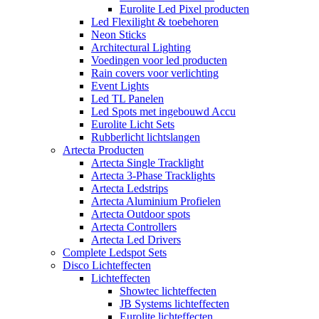
Eurolite Led Pixel producten
Led Flexilight & toebehoren
Neon Sticks
Architectural Lighting
Voedingen voor led producten
Rain covers voor verlichting
Event Lights
Led TL Panelen
Led Spots met ingebouwd Accu
Eurolite Licht Sets
Rubberlicht lichtslangen
Artecta Producten
Artecta Single Tracklight
Artecta 3-Phase Tracklights
Artecta Ledstrips
Artecta Aluminium Profielen
Artecta Outdoor spots
Artecta Controllers
Artecta Led Drivers
Complete Ledspot Sets
Disco Lichteffecten
Lichteffecten
Showtec lichteffecten
JB Systems lichteffecten
Eurolite lichteffecten