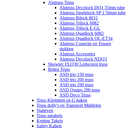
Alutruss Truss
Alutruss Decolock DQ1 35mm tube
Alutruss Singlelock SP 1 50mm tube
Alutruss Bilock BQ2
Alutruss Trilock 6082
Alutruss Trilock E-GL
Alutruss Quadlock 6082
Alutruss Quadlock QL-ET34
Alutruss Conectie en Tussen
stukken
Alutruss Accesories
Alutruss Decolock NDQ3
Showtec FLQ30 Ledscreen truss
Briteq Truss
ASD trio 150 truss
ASD trio 200 truss
ASD trio 290 truss
ASD Quatro 290 truss
ASD Deco Truss
Truss Klemmen en G haken
Truss dolly's en Transport Middelen
Statieven
Truss meubels
Ketting Takels
Safety Kabels