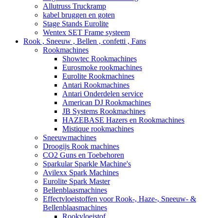
Allutruss Truckramp
kabel bruggen en goten
Stage Stands Eurolite
Wentex SET Frame systeem
Rook , Sneeuw , Bellen , confetti , Fans
Rookmachines
Showtec Rookmachines
Eurosmoke rookmachines
Eurolite Rookmachines
Antari Rookmachines
Antari Onderdelen service
American DJ Rookmachines
JB Systems Rookmachines
HAZEBASE Hazers en Rookmachines
Mistique rookmachines
Sneeuwmachines
Droogijs Rook machines
CO2 Guns en Toebehoren
Sparkular Sparkle Machine's
Avilexx Spark Machines
Eurolite Spark Master
Bellenblaasmachines
Effectvloeistoffen voor Rook-, Haze-, Sneeuw- &
Bellenblaasmachines
Rookvloeistof