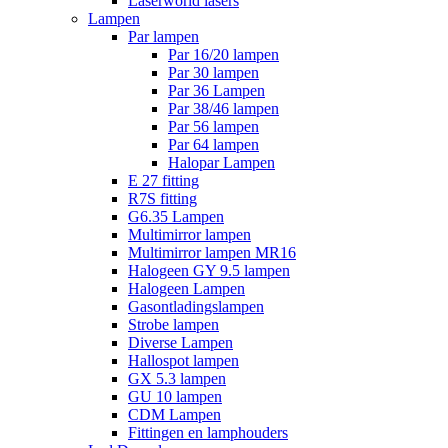
Laserworld lasers
Lampen
Par lampen
Par 16/20 lampen
Par 30 lampen
Par 36 Lampen
Par 38/46 lampen
Par 56 lampen
Par 64 lampen
Halopar Lampen
E 27 fitting
R7S fitting
G6.35 Lampen
Multimirror lampen
Multimirror lampen MR16
Halogeen GY 9.5 lampen
Halogeen Lampen
Gasontladingslampen
Strobe lampen
Diverse Lampen
Hallospot lampen
GX 5.3 lampen
GU 10 lampen
CDM Lampen
Fittingen en lamphouders