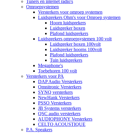
Tuners en internet radio's
Omroepsystemen
Versterkers voor omroep systemen
Luidsprekers Ohm's voor Omroep systemen
Hoorn luidsprekers
Luidspreker boxen
Plafond luidsprekers
Luidsprekers omroepsystemen 100 volt
Luidspreker boxen 100volt
Luidspreker hoorns 100volt
Plafond luidsprekers
Tuin luidsprekers
Megaphone's
Toebehoren 100 volt
Versterkers voor PA
DAP Audio Versterkers
Omnitronic Versterkers
SYNQ versterkers
NewHank Versterkers
PSSO Versterkers
JB Systems versterkers
QSC audio versterkers
AUDIOPHONY Versterkers
CELTO ACOUSTIQUE
P.A. Speakers