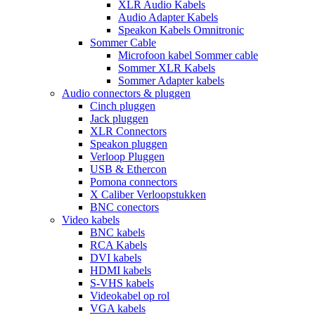
XLR Audio Kabels
Audio Adapter Kabels
Speakon Kabels Omnitronic
Sommer Cable
Microfoon kabel Sommer cable
Sommer XLR Kabels
Sommer Adapter kabels
Audio connectors & pluggen
Cinch pluggen
Jack pluggen
XLR Connectors
Speakon pluggen
Verloop Pluggen
USB & Ethercon
Pomona connectors
X Caliber Verloopstukken
BNC conectors
Video kabels
BNC kabels
RCA Kabels
DVI kabels
HDMI kabels
S-VHS kabels
Videokabel op rol
VGA kabels