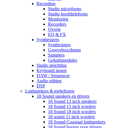
Recording
Studio microfoons
Studio hoofdtelefoons
Monitoring
Recorders
Overig
EQ & FX
Synthesizers
Synthesizers
Groovebox/drums
Samplers
Geluidsmodules
Studio inrichting
Keyboard tassen
DAW / Sequencer
Audio editing
DSP
Luidsprekers & toebehoren
18 Sound speakers en drivers
18 Sound 12 inch speakers
18 Sound 15 inch woofers
18 Sound 18 inch woofers
18 sound 21 inch woofers
18 Sound Coaxiaal luidsprekers
18 Sound hoorns voor drivers