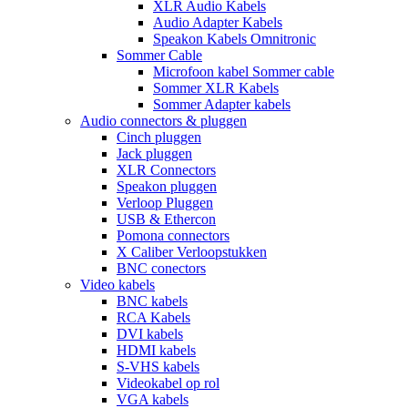
XLR Audio Kabels
Audio Adapter Kabels
Speakon Kabels Omnitronic
Sommer Cable
Microfoon kabel Sommer cable
Sommer XLR Kabels
Sommer Adapter kabels
Audio connectors & pluggen
Cinch pluggen
Jack pluggen
XLR Connectors
Speakon pluggen
Verloop Pluggen
USB & Ethercon
Pomona connectors
X Caliber Verloopstukken
BNC conectors
Video kabels
BNC kabels
RCA Kabels
DVI kabels
HDMI kabels
S-VHS kabels
Videokabel op rol
VGA kabels