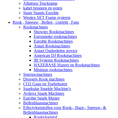
Allutruss Truckramp
kabel bruggen en goten
Stage Stands Eurolite
Wentex SET Frame systeem
Rook , Sneeuw , Bellen , confetti , Fans
Rookmachines
Showtec Rookmachines
Eurosmoke rookmachines
Eurolite Rookmachines
Antari Rookmachines
Antari Onderdelen service
American DJ Rookmachines
JB Systems Rookmachines
HAZEBASE Hazers en Rookmachines
Mistique rookmachines
Sneeuwmachines
Droogijs Rook machines
CO2 Guns en Toebehoren
Sparkular Sparkle Machine's
Avilexx Spark Machines
Eurolite Spark Master
Bellenblaasmachines
Effectvloeistoffen voor Rook-, Haze-, Sneeuw- &
Bellenblaasmachines
Rookvloeistof