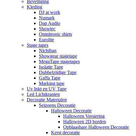
Beveiliging
Kleding
DJ at work
Numark
Dap Audio
Showtec
Omnitronic shirts
Eurolite
Stage tapes
Nichiban
Showgear stagetape
MegaTape stagetapes
Isolatie Tape
Dubbelzijdige Tape
Gaffa Tape
Marking tape
Uv Inkt en UV Tape
Led Lichtkranten
Decoratie Materialen
Seizoens Decoratie
Halloween Decoratie
Halloween Versiering
Halloween 2D borden
Opblaasbare Halloween Decoratie
Kerst decoratie