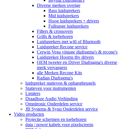
Beyma Diafragma's
Diverse merken overige
Bass luidsprekers
Mid luidsprekers
Hoog luidsprekers + drivers
Fullrange luidsprekers
Filters & crossovers
Grills & toebehoren
Luidsprekers met wifi of Bluetooth
Luidspreker Recone service
Cerwin Vega vintage diafragma's & recone's
Luidspreker Hoorns tbv drivers
OEM tweeter en Driver Diafragma's diverse
merk vervangers
alle Merken Recone Kits
Radian Diafragma's
luidspreker statieven & ophangbeugels
Statieven voor instrumenten
Limiters
Draadloze Audio Verbinding
Omnitronic Onderdelen service
JB Systems & Synq Onderdelen service
Video producten
Projectie schermen en toebehoren
data / power kabels voor pixelscreens