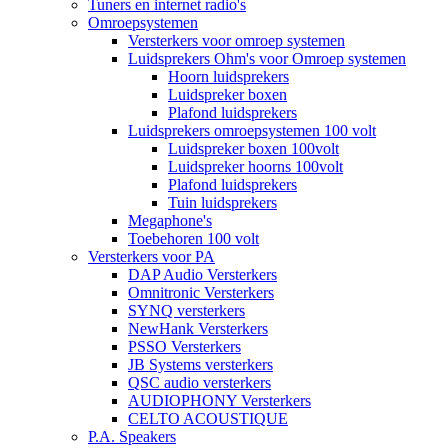
Tuners en internet radio's
Omroepsystemen
Versterkers voor omroep systemen
Luidsprekers Ohm's voor Omroep systemen
Hoorn luidsprekers
Luidspreker boxen
Plafond luidsprekers
Luidsprekers omroepsystemen 100 volt
Luidspreker boxen 100volt
Luidspreker hoorns 100volt
Plafond luidsprekers
Tuin luidsprekers
Megaphone's
Toebehoren 100 volt
Versterkers voor PA
DAP Audio Versterkers
Omnitronic Versterkers
SYNQ versterkers
NewHank Versterkers
PSSO Versterkers
JB Systems versterkers
QSC audio versterkers
AUDIOPHONY Versterkers
CELTO ACOUSTIQUE
P.A. Speakers