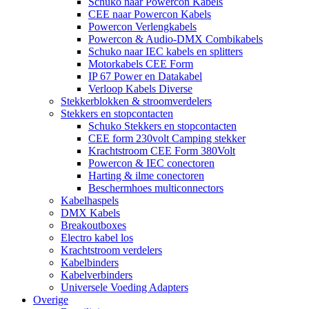
Schuko naar Powercon Kabels
CEE naar Powercon Kabels
Powercon Verlengkabels
Powercon & Audio-DMX Combikabels
Schuko naar IEC kabels en splitters
Motorkabels CEE Form
IP 67 Power en Datakabel
Verloop Kabels Diverse
Stekkerblokken & stroomverdelers
Stekkers en stopcontacten
Schuko Stekkers en stopcontacten
CEE form 230volt Camping stekker
Krachtstroom CEE Form 380Volt
Powercon & IEC conectoren
Harting & ilme conectoren
Beschermhoes multiconnectors
Kabelhaspels
DMX Kabels
Breakoutboxes
Electro kabel los
Krachtstroom verdelers
Kabelbinders
Kabelverbinders
Universele Voeding Adapters
Overige