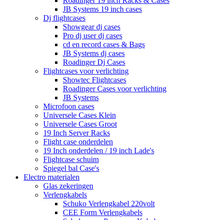
Roadinger 19 inch Racks & Cases
JB Systems 19 inch cases
Dj flightcases
Showgear dj cases
Pro dj user dj cases
cd en record cases & Bags
JB Systems dj cases
Roadinger Dj Cases
Flightcases voor verlichting
Showtec Flightcases
Roadinger Cases voor verlichting
JB Systems
Microfoon cases
Universele Cases Klein
Universele Cases Groot
19 Inch Server Racks
Flight case onderdelen
19 Inch onderdelen / 19 inch Lade's
Flightcase schuim
Spiegel bal Case's
Electro materialen
Glas zekeringen
Verlengkabels
Schuko Verlengkabel 220volt
CEE Form Verlengkabels