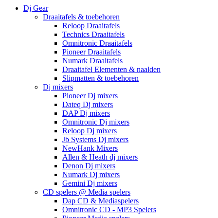
Dj Gear
Draaitafels & toebehoren
Reloop Draaitafels
Technics Draaitafels
Omnitronic Draaitafels
Pioneer Draaitafels
Numark Draaitafels
Draaitafel Elementen & naalden
Slipmatten & toebehoren
Dj mixers
Pioneer Dj mixers
Dateq Dj mixers
DAP Dj mixers
Omnitronic Dj mixers
Reloop Dj mixers
Jb Systems Dj mixers
NewHank Mixers
Allen & Heath dj mixers
Denon Dj mixers
Numark Dj mixers
Gemini Dj mixers
CD spelers @ Media spelers
Dap CD & Mediaspelers
Omnitronic CD - MP3 Spelers