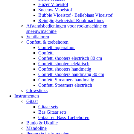
Hazer Vloeistof
Sneeuw Vloeistof
Bubble Vloeistof - Belleblaas Vloeistof
Reinigingsvloeistof Rookmachines
Afstandsbedieningen voor rookmachine en
sneeuwmachine
Ventilatoren
Confetti & toebehoren
Confetti apparatuur
Confetti
Confetti shooters electrisch 80 cm
Confetti shooters elektrisch
Confetti shooters handmatig
Confetti shooters handmatig 80 cm
Confetti Streamers handmatig
Confetti Streamers electrisch
Glowsticks
Instrumenten
Gitaar
Gitaar sets
Bas Gitaar sets
Gitaar en Bass Toebehoren
Banjo & Ukulile
Mandoline
Percussie instrumenten