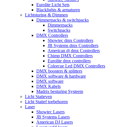
Eurolite Licht Sets
Blacklights & armaturen
Lichtsturing & Dimmen
Dimmerpacks & switchpacks
Dimmerpacks
Switchpacks
DMX Controllers
Showtec dmx Controllers
JB Systems dmx Controllers
American dj dmx Controllers
Chimp DMX Controllers
Eurolite dmx controllers
Colorcue Led DMX Controllers
DMX boosters & splitters
DMX software & hardware
DMX software
DMX Kabels
Madrix besturing Systeem
Licht Statieven
Licht Statief toebehoren
Laser
Showtec Lasers
JB Systems Lasers
American DJ Lasers