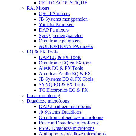
CELTO ACOUSTIQUE
P.A. Mixers
QSC PA mixers
JB Systems mengpanelen
Yamaha Pa mixers
DAP Pa mixers
SynQ pa mengpanelen
Omnitronic pa mixers
AUDIOPHONY PA mixers
EQ & FX Tools
DAP EQ & FX Tools
Omnitronic EQ en FX tools
Alesis EQ & FX Tools
American Audio EQ & FX
JB Systems EQ & FX Tools
SYNQ EQ & FX Tools
TC Electronics EQ & FX
In-ear monitoring
Draadloze microfoons
DAP draadloze microfoons
Jb Systems Draadloos
Omnitronic draadloze microfoons
Relacart Draadloze microfoons
PSSO Draadloze microfoons
Audiophony draadloze microfoons