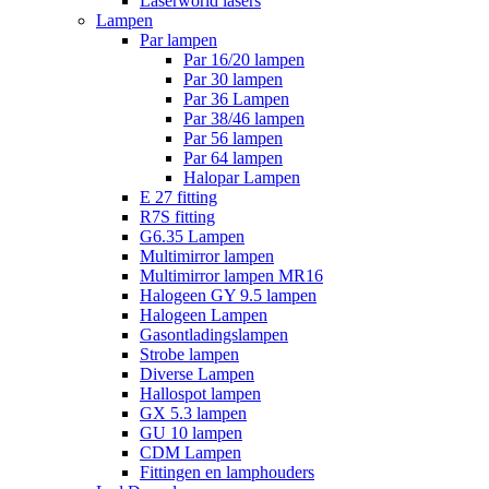
Laserworld lasers
Lampen
Par lampen
Par 16/20 lampen
Par 30 lampen
Par 36 Lampen
Par 38/46 lampen
Par 56 lampen
Par 64 lampen
Halopar Lampen
E 27 fitting
R7S fitting
G6.35 Lampen
Multimirror lampen
Multimirror lampen MR16
Halogeen GY 9.5 lampen
Halogeen Lampen
Gasontladingslampen
Strobe lampen
Diverse Lampen
Hallospot lampen
GX 5.3 lampen
GU 10 lampen
CDM Lampen
Fittingen en lamphouders