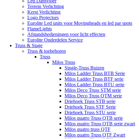
Led Dansvloer
Terrein Verlichting
Kerst Verlichting
Logo Projectors
Eurolite Led units voor Movingheads en led par spots
FlameLights
Afstandsbedieningen voor licht effecten
Eurolite Onderdelen Service
Truss & Stage
Truss & toebehoren
Truss
Milos Truss
Single-Truss Buizen
Milos Ladder Truss BTB Serie
Milos Ladder Truss BTF serie
Milos Ladder Truss BTU serie
Milos Deco Truss STM serie
Milos Deco Truss QTM serie
Driehoek Truss STB serie
Driehoek Truss STF Serie
Driehoek Truss STU serie
Milos quatro Truss QTB serie
Milos quatro Truss QTB serie zwart
Milos quatro truss QTF
Milos quatro Truss QTF Zwart