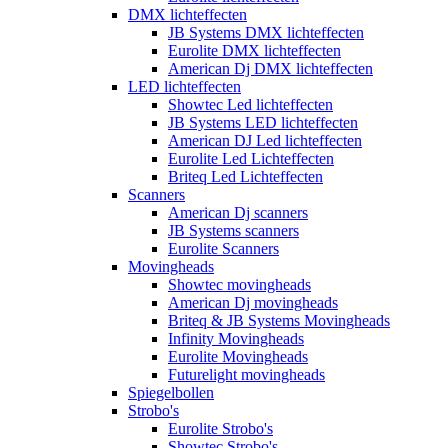
DMX lichteffecten
JB Systems DMX lichteffecten
Eurolite DMX lichteffecten
American Dj DMX lichteffecten
LED lichteffecten
Showtec Led lichteffecten
JB Systems LED lichteffecten
American DJ Led lichteffecten
Eurolite Led Lichteffecten
Briteq Led Lichteffecten
Scanners
American Dj scanners
JB Systems scanners
Eurolite Scanners
Movingheads
Showtec movingheads
American Dj movingheads
Briteq & JB Systems Movingheads
Infinity Movingheads
Eurolite Movingheads
Futurelight movingheads
Spiegelbollen
Strobo's
Eurolite Strobo's
Showtec Strobo's