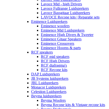
Lavoce Mid - high Drivers
Lavoce Fullrange Luidsprekers
Lavoce Bassgitaar Luidsprekers
LAVOCE Recone kits | Reparatie sets
Eminence Luidsprekers
Eminence woofers
Eminence Mid Luidsprekers
Eminence High Divers & Tweeter
Eminence Gitaar Speakers
Eminence Crossovers
Eminence Hoorns & parts
RCF speakers
RCF mid speakers
RCF High Drivers
RCF diafragma's
RCF Recone kits
DAP Luidsprekers
JB Systems luidsprekers
JBL Luidsprekers
Monacor Luidsprekers
Celestion Luidsprekers
Beyma luidsprekers
Beyma Woofers
Beyma Recone kits & Vintage recone kits