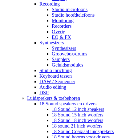
Recording
Studio microfoons
Studio hoofdtelefoons
Monitoring
Recorders
Overig
EQ & FX
Synthesizers
Synthesizers
Groovebox/drums
Samplers
Geluidsmodules
Studio inrichting
Keyboard tassen
DAW / Sequencer
Audio editing
DSP
Luidsprekers & toebehoren
18 Sound speakers en drivers
18 Sound 12 inch speakers
18 Sound 15 inch woofers
18 Sound 18 inch woofers
18 sound 21 inch woofers
18 Sound Coaxiaal luidsprekers
18 Sound hoorns voor drivers