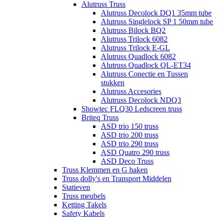
Alutruss Truss
Alutruss Decolock DQ1 35mm tube
Alutruss Singlelock SP 1 50mm tube
Alutruss Bilock BQ2
Alutruss Trilock 6082
Alutruss Trilock E-GL
Alutruss Quadlock 6082
Alutruss Quadlock QL-ET34
Alutruss Conectie en Tussen
stukken
Alutruss Accesories
Alutruss Decolock NDQ3
Showtec FLQ30 Ledscreen truss
Briteq Truss
ASD trio 150 truss
ASD trio 200 truss
ASD trio 290 truss
ASD Quatro 290 truss
ASD Deco Truss
Truss Klemmen en G haken
Truss dolly's en Transport Middelen
Statieven
Truss meubels
Ketting Takels
Safety Kabels