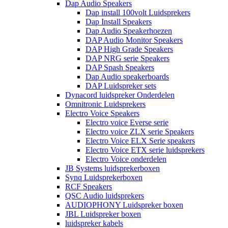
Dap Audio Speakers
Dap install 100volt Luidsprekers
Dap Install Speakers
Dap Audio Speakerhoezen
DAP Audio Monitor Speakers
DAP High Grade Speakers
DAP NRG serie Speakers
DAP Spash Speakers
Dap Audio speakerboards
DAP Luidspreker sets
Dynacord luidspreker Onderdelen
Omnitronic Luidsprekers
Electro Voice Speakers
Electro voice Everse serie
Electro voice ZLX serie Speakers
Electro Voice ELX Serie speakers
Electro Voice ETX serie luidsprekers
Electro Voice onderdelen
JB Systems luidsprekerboxen
Synq Luidsprekerboxen
RCF Speakers
QSC Audio luidsprekers
AUDIOPHONY Luidspreker boxen
JBL Luidspreker boxen
luidspreker kabels