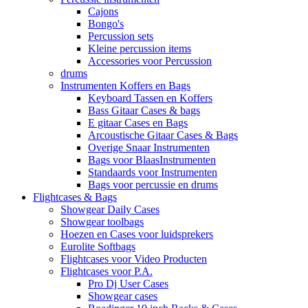
Cajons
Bongo's
Percussion sets
Kleine percussion items
Accessories voor Percussion
drums
Instrumenten Koffers en Bags
Keyboard Tassen en Koffers
Bass Gitaar Cases & bags
E gitaar Cases en Bags
Arcoustische Gitaar Cases & Bags
Overige Snaar Instrumenten
Bags voor BlaasInstrumenten
Standaards voor Instrumenten
Bags voor percussie en drums
Flightcases & Bags
Showgear Daily Cases
Showgear toolbags
Hoezen en Cases voor luidsprekers
Eurolite Softbags
Flightcases voor Video Producten
Flightcases voor P.A.
Pro Dj User Cases
Showgear cases