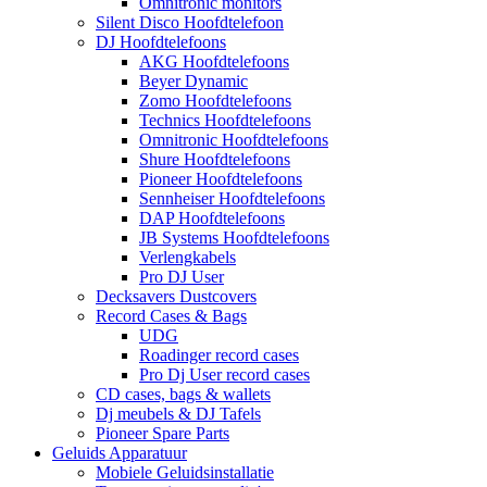
Omnitronic monitors
Silent Disco Hoofdtelefoon
DJ Hoofdtelefoons
AKG Hoofdtelefoons
Beyer Dynamic
Zomo Hoofdtelefoons
Technics Hoofdtelefoons
Omnitronic Hoofdtelefoons
Shure Hoofdtelefoons
Pioneer Hoofdtelefoons
Sennheiser Hoofdtelefoons
DAP Hoofdtelefoons
JB Systems Hoofdtelefoons
Verlengkabels
Pro DJ User
Decksavers Dustcovers
Record Cases & Bags
UDG
Roadinger record cases
Pro Dj User record cases
CD cases, bags & wallets
Dj meubels & DJ Tafels
Pioneer Spare Parts
Geluids Apparatuur
Mobiele Geluidsinstallatie