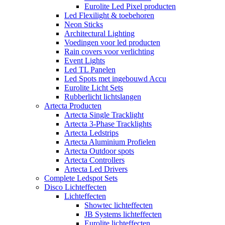
Eurolite Led Pixel producten
Led Flexilight & toebehoren
Neon Sticks
Architectural Lighting
Voedingen voor led producten
Rain covers voor verlichting
Event Lights
Led TL Panelen
Led Spots met ingebouwd Accu
Eurolite Licht Sets
Rubberlicht lichtslangen
Artecta Producten
Artecta Single Tracklight
Artecta 3-Phase Tracklights
Artecta Ledstrips
Artecta Aluminium Profielen
Artecta Outdoor spots
Artecta Controllers
Artecta Led Drivers
Complete Ledspot Sets
Disco Lichteffecten
Lichteffecten
Showtec lichteffecten
JB Systems lichteffecten
Eurolite lichteffecten