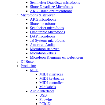
Sennheiser Draadloze microfoons
Shure Draadloze Microfoons
AKG Draadloze microfoons
Microfoons & statieven
AKG microfoons
Shure microfoons
Sennheiser microfoons
Omnitronic Microfoons
DAP microfoons
JB Systems microfoons
American Audio
Microfoon statieven
Microfoon kabels
Microfoon Klemmen en toebehoren
DI Boxen
Producing
MIDI
MIDI interfaces
MIDI keyboards
MIDI controllers
Midikabels
Audio interfaces
USB
Firewire
PCI(-E)