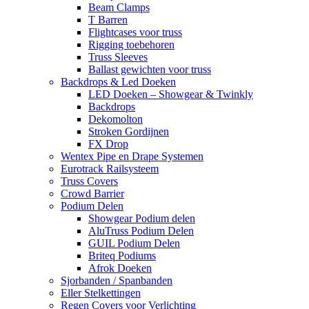
Beam Clamps
T Barren
Flightcases voor truss
Rigging toebehoren
Truss Sleeves
Ballast gewichten voor truss
Backdrops & Led Doeken
LED Doeken – Showgear & Twinkly
Backdrops
Dekomolton
Stroken Gordijnen
FX Drop
Wentex Pipe en Drape Systemen
Eurotrack Railsysteem
Truss Covers
Crowd Barrier
Podium Delen
Showgear Podium delen
AluTruss Podium Delen
GUIL Podium Delen
Briteq Podiums
Afrok Doeken
Sjorbanden / Spanbanden
Eller Stelkettingen
Regen Covers voor Verlichting