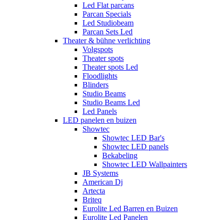
Led Flat parcans
Parcan Specials
Led Studiobeam
Parcan Sets Led
Theater & bühne verlichting
Volgspots
Theater spots
Theater spots Led
Floodlights
Blinders
Studio Beams
Studio Beams Led
Led Panels
LED panelen en buizen
Showtec
Showtec LED Bar's
Showtec LED panels
Bekabeling
Showtec LED Wallpainters
JB Systems
American Dj
Artecta
Briteq
Eurolite Led Barren en Buizen
Eurolite Led Panelen