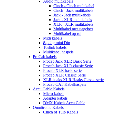
Audio multikabels
Cinch - Cinch multikabel
Cinch - Jack multikabels
Jack - Jack multikabels
Jack - XLR multikabels
XLR - XLR multikabels
Multikabel met stagebox
Multikabel op rol
Midi kabels
8-polig mini Din
Toslink kabels
Multikabel haspels
ProCab kabels
Procab Jack XLR Basic Serie
Procab Jack XLR classic Serie
Procab XLR basic serie
Procab XLR Classic Serie
XLR haaks XLR Haaks Classic serie
Procab CAT Kabelhaspels
Accu Cable Kabels
Micro kabels
Adapter kabels
DMX Kabels Accu Cable
Omnitronic Kabels
Cinch of Tulp Kabels