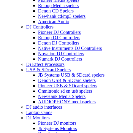
Pioneer Media spelers
Reloop Media spelers
Denon CD Spelers
Newhank cd/mp3 spelers
American Audio
DJ Controllers
Pioneer DJ Controllers
Reloop DJ Controllers
Denon DJ Controllers
Native Instruments DJ Controllers
Novation DJ Controllers
Numark DJ Controllers
Dj Effect Processors
USB & SDcard Spelers
JB Systems USB & SDcard spelers
Denon USB & SDcard spelers
Pioneer USB & SDcard spelers
Omnitronic sd en usb spelers
NewHank Media Spelers
AUDIOPHONY mediaspelers
DJ audio interfaces
Laptop stands
DJ Monitors
Pioneer DJ monitors
Jb Systems Monitors