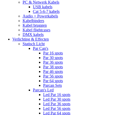
PC & Netwerk Kabels
USB kabels
Cat 5-6-7 kabels
Audio + Powerkabels
Kabelbinders
Kabel bruggen
Kabel flightcases
DMX kabels
Verlichting & Effecten
Statisch Licht
Par Can's
Par 16 spots
Par 30 spots
Par 36 spots
Par 38 spots
Par 46 spots
Par 56 spots
Par 64 spots
Parcan Sets
Parcan's Led
Led Par 16 spots
Led Par 30 spots
Led Par 36 spots
Led Par 56 spots
Led Par 64 spots