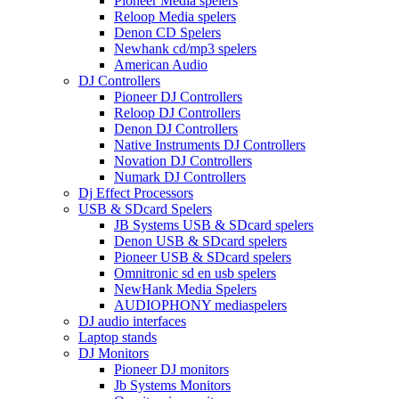
Pioneer Media spelers
Reloop Media spelers
Denon CD Spelers
Newhank cd/mp3 spelers
American Audio
DJ Controllers
Pioneer DJ Controllers
Reloop DJ Controllers
Denon DJ Controllers
Native Instruments DJ Controllers
Novation DJ Controllers
Numark DJ Controllers
Dj Effect Processors
USB & SDcard Spelers
JB Systems USB & SDcard spelers
Denon USB & SDcard spelers
Pioneer USB & SDcard spelers
Omnitronic sd en usb spelers
NewHank Media Spelers
AUDIOPHONY mediaspelers
DJ audio interfaces
Laptop stands
DJ Monitors
Pioneer DJ monitors
Jb Systems Monitors