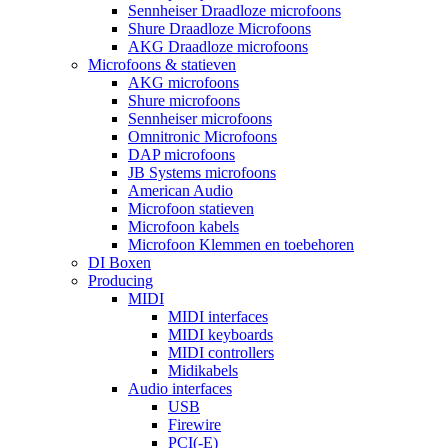
Sennheiser Draadloze microfoons
Shure Draadloze Microfoons
AKG Draadloze microfoons
Microfoons & statieven
AKG microfoons
Shure microfoons
Sennheiser microfoons
Omnitronic Microfoons
DAP microfoons
JB Systems microfoons
American Audio
Microfoon statieven
Microfoon kabels
Microfoon Klemmen en toebehoren
DI Boxen
Producing
MIDI
MIDI interfaces
MIDI keyboards
MIDI controllers
Midikabels
Audio interfaces
USB
Firewire
PCI(-E)