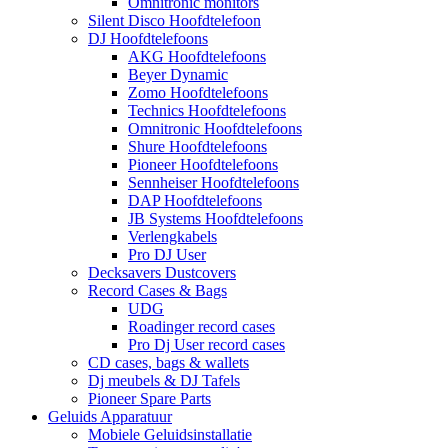
Omnitronic monitors
Silent Disco Hoofdtelefoon
DJ Hoofdtelefoons
AKG Hoofdtelefoons
Beyer Dynamic
Zomo Hoofdtelefoons
Technics Hoofdtelefoons
Omnitronic Hoofdtelefoons
Shure Hoofdtelefoons
Pioneer Hoofdtelefoons
Sennheiser Hoofdtelefoons
DAP Hoofdtelefoons
JB Systems Hoofdtelefoons
Verlengkabels
Pro DJ User
Decksavers Dustcovers
Record Cases & Bags
UDG
Roadinger record cases
Pro Dj User record cases
CD cases, bags & wallets
Dj meubels & DJ Tafels
Pioneer Spare Parts
Geluids Apparatuur
Mobiele Geluidsinstallatie