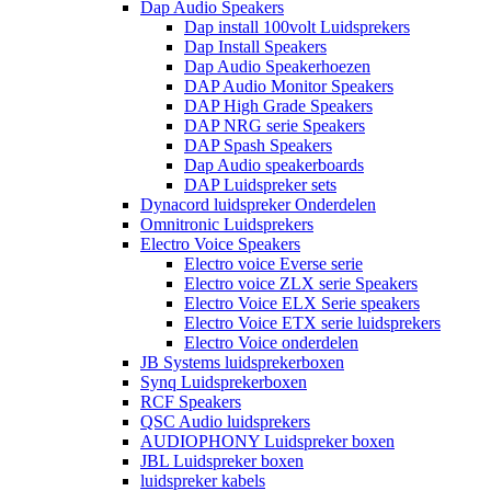
Dap Audio Speakers
Dap install 100volt Luidsprekers
Dap Install Speakers
Dap Audio Speakerhoezen
DAP Audio Monitor Speakers
DAP High Grade Speakers
DAP NRG serie Speakers
DAP Spash Speakers
Dap Audio speakerboards
DAP Luidspreker sets
Dynacord luidspreker Onderdelen
Omnitronic Luidsprekers
Electro Voice Speakers
Electro voice Everse serie
Electro voice ZLX serie Speakers
Electro Voice ELX Serie speakers
Electro Voice ETX serie luidsprekers
Electro Voice onderdelen
JB Systems luidsprekerboxen
Synq Luidsprekerboxen
RCF Speakers
QSC Audio luidsprekers
AUDIOPHONY Luidspreker boxen
JBL Luidspreker boxen
luidspreker kabels