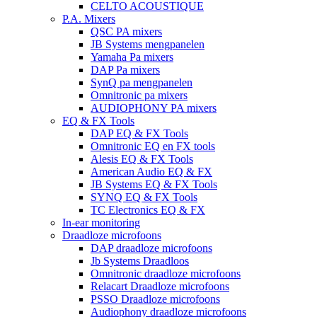
CELTO ACOUSTIQUE
P.A. Mixers
QSC PA mixers
JB Systems mengpanelen
Yamaha Pa mixers
DAP Pa mixers
SynQ pa mengpanelen
Omnitronic pa mixers
AUDIOPHONY PA mixers
EQ & FX Tools
DAP EQ & FX Tools
Omnitronic EQ en FX tools
Alesis EQ & FX Tools
American Audio EQ & FX
JB Systems EQ & FX Tools
SYNQ EQ & FX Tools
TC Electronics EQ & FX
In-ear monitoring
Draadloze microfoons
DAP draadloze microfoons
Jb Systems Draadloos
Omnitronic draadloze microfoons
Relacart Draadloze microfoons
PSSO Draadloze microfoons
Audiophony draadloze microfoons