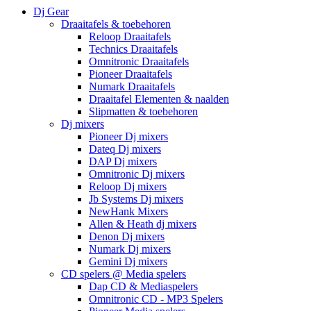
Dj Gear
Draaitafels & toebehoren
Reloop Draaitafels
Technics Draaitafels
Omnitronic Draaitafels
Pioneer Draaitafels
Numark Draaitafels
Draaitafel Elementen & naalden
Slipmatten & toebehoren
Dj mixers
Pioneer Dj mixers
Dateq Dj mixers
DAP Dj mixers
Omnitronic Dj mixers
Reloop Dj mixers
Jb Systems Dj mixers
NewHank Mixers
Allen & Heath dj mixers
Denon Dj mixers
Numark Dj mixers
Gemini Dj mixers
CD spelers @ Media spelers
Dap CD & Mediaspelers
Omnitronic CD - MP3 Spelers