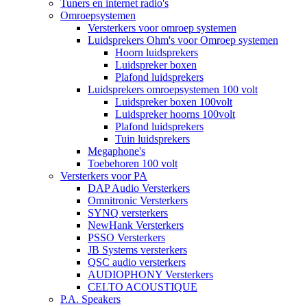
Tuners en internet radio's
Omroepsystemen
Versterkers voor omroep systemen
Luidsprekers Ohm's voor Omroep systemen
Hoorn luidsprekers
Luidspreker boxen
Plafond luidsprekers
Luidsprekers omroepsystemen 100 volt
Luidspreker boxen 100volt
Luidspreker hoorns 100volt
Plafond luidsprekers
Tuin luidsprekers
Megaphone's
Toebehoren 100 volt
Versterkers voor PA
DAP Audio Versterkers
Omnitronic Versterkers
SYNQ versterkers
NewHank Versterkers
PSSO Versterkers
JB Systems versterkers
QSC audio versterkers
AUDIOPHONY Versterkers
CELTO ACOUSTIQUE
P.A. Speakers