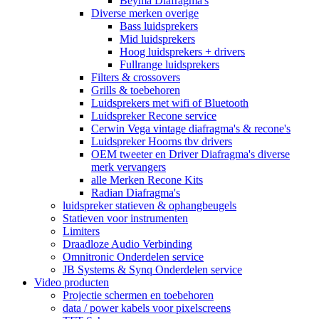
Beyma Diafragma's
Diverse merken overige
Bass luidsprekers
Mid luidsprekers
Hoog luidsprekers + drivers
Fullrange luidsprekers
Filters & crossovers
Grills & toebehoren
Luidsprekers met wifi of Bluetooth
Luidspreker Recone service
Cerwin Vega vintage diafragma's & recone's
Luidspreker Hoorns tbv drivers
OEM tweeter en Driver Diafragma's diverse
merk vervangers
alle Merken Recone Kits
Radian Diafragma's
luidspreker statieven & ophangbeugels
Statieven voor instrumenten
Limiters
Draadloze Audio Verbinding
Omnitronic Onderdelen service
JB Systems & Synq Onderdelen service
Video producten
Projectie schermen en toebehoren
data / power kabels voor pixelscreens