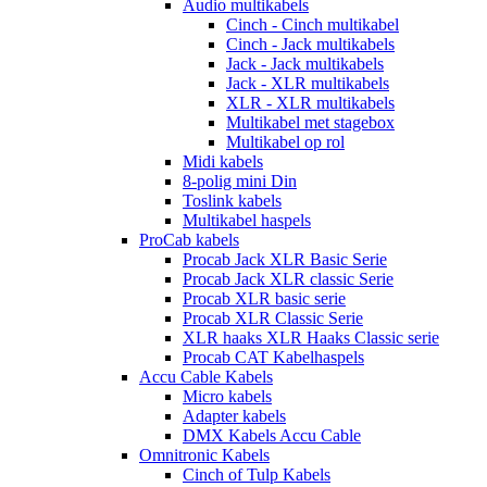
Audio multikabels
Cinch - Cinch multikabel
Cinch - Jack multikabels
Jack - Jack multikabels
Jack - XLR multikabels
XLR - XLR multikabels
Multikabel met stagebox
Multikabel op rol
Midi kabels
8-polig mini Din
Toslink kabels
Multikabel haspels
ProCab kabels
Procab Jack XLR Basic Serie
Procab Jack XLR classic Serie
Procab XLR basic serie
Procab XLR Classic Serie
XLR haaks XLR Haaks Classic serie
Procab CAT Kabelhaspels
Accu Cable Kabels
Micro kabels
Adapter kabels
DMX Kabels Accu Cable
Omnitronic Kabels
Cinch of Tulp Kabels