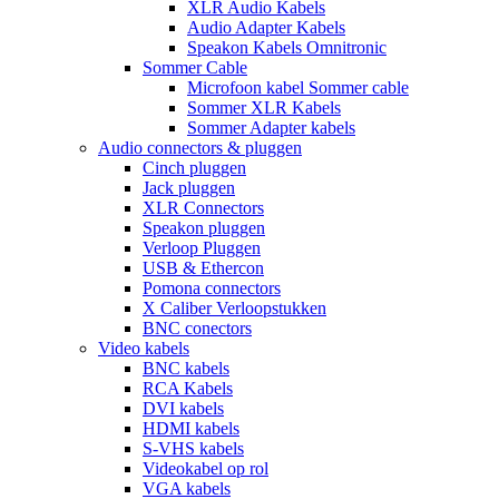
XLR Audio Kabels
Audio Adapter Kabels
Speakon Kabels Omnitronic
Sommer Cable
Microfoon kabel Sommer cable
Sommer XLR Kabels
Sommer Adapter kabels
Audio connectors & pluggen
Cinch pluggen
Jack pluggen
XLR Connectors
Speakon pluggen
Verloop Pluggen
USB & Ethercon
Pomona connectors
X Caliber Verloopstukken
BNC conectors
Video kabels
BNC kabels
RCA Kabels
DVI kabels
HDMI kabels
S-VHS kabels
Videokabel op rol
VGA kabels