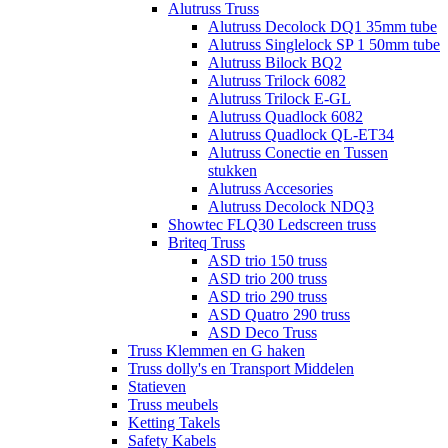
Alutruss Truss
Alutruss Decolock DQ1 35mm tube
Alutruss Singlelock SP 1 50mm tube
Alutruss Bilock BQ2
Alutruss Trilock 6082
Alutruss Trilock E-GL
Alutruss Quadlock 6082
Alutruss Quadlock QL-ET34
Alutruss Conectie en Tussen
stukken
Alutruss Accesories
Alutruss Decolock NDQ3
Showtec FLQ30 Ledscreen truss
Briteq Truss
ASD trio 150 truss
ASD trio 200 truss
ASD trio 290 truss
ASD Quatro 290 truss
ASD Deco Truss
Truss Klemmen en G haken
Truss dolly's en Transport Middelen
Statieven
Truss meubels
Ketting Takels
Safety Kabels