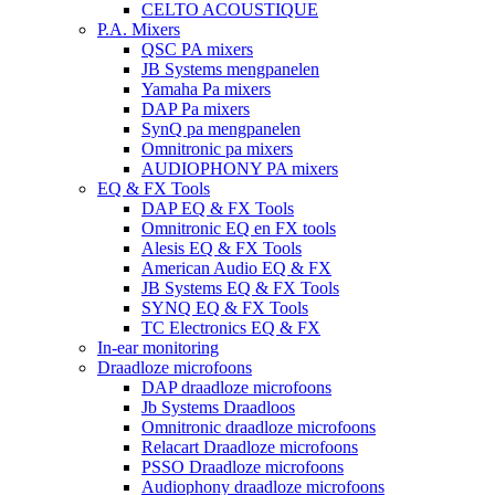
CELTO ACOUSTIQUE
P.A. Mixers
QSC PA mixers
JB Systems mengpanelen
Yamaha Pa mixers
DAP Pa mixers
SynQ pa mengpanelen
Omnitronic pa mixers
AUDIOPHONY PA mixers
EQ & FX Tools
DAP EQ & FX Tools
Omnitronic EQ en FX tools
Alesis EQ & FX Tools
American Audio EQ & FX
JB Systems EQ & FX Tools
SYNQ EQ & FX Tools
TC Electronics EQ & FX
In-ear monitoring
Draadloze microfoons
DAP draadloze microfoons
Jb Systems Draadloos
Omnitronic draadloze microfoons
Relacart Draadloze microfoons
PSSO Draadloze microfoons
Audiophony draadloze microfoons