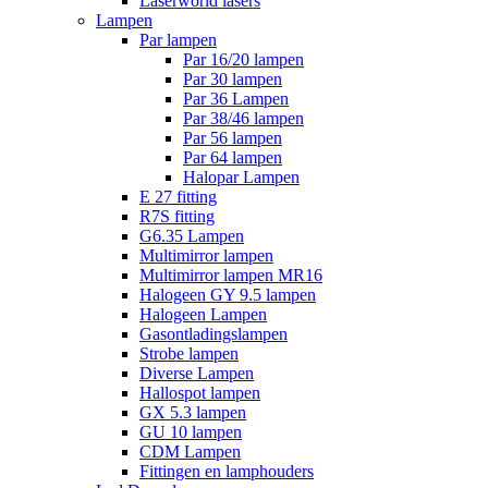
Laserworld lasers
Lampen
Par lampen
Par 16/20 lampen
Par 30 lampen
Par 36 Lampen
Par 38/46 lampen
Par 56 lampen
Par 64 lampen
Halopar Lampen
E 27 fitting
R7S fitting
G6.35 Lampen
Multimirror lampen
Multimirror lampen MR16
Halogeen GY 9.5 lampen
Halogeen Lampen
Gasontladingslampen
Strobe lampen
Diverse Lampen
Hallospot lampen
GX 5.3 lampen
GU 10 lampen
CDM Lampen
Fittingen en lamphouders