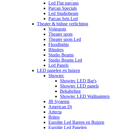
Led Flat parcans
Parcan Specials
Led Studiobeam
Parcan Sets Led
Theater & bühne verlichting
Volgspots
Theater spots
Theater spots Led
Floodlights
Blinders
Studio Beams
Studio Beams Led
Led Panels
LED panelen en buizen
Showtec
Showtec LED Bar's
Showtec LED panels
Bekabeling
Showtec LED Wallpainters
JB Systems
American Dj
Artecta
Briteq
Eurolite Led Barren en Buizen
Eurolite Led Panelen