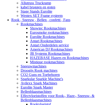
Allutruss Truckramp
kabel bruggen en goten
Stage Stands Eurolite
Wentex SET Frame systeem
Rook , Sneeuw , Bellen , confetti , Fans
Rookmachines
Showtec Rookmachines
Eurosmoke rookmachines
Eurolite Rookmachines
Antari Rookmachines
Antari Onderdelen service
American DJ Rookmachines
JB Systems Rookmachines
HAZEBASE Hazers en Rookmachines
Mistique rookmachines
Sneeuwmachines
Droogijs Rook machines
CO2 Guns en Toebehoren
Sparkular Sparkle Machine's
Avilexx Spark Machines
Eurolite Spark Master
Bellenblaasmachines
Effectvloeistoffen voor Rook-, Haze-, Sneeuw- &
Bellenblaasmachines
Rookvloeistof