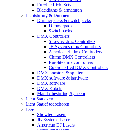
Eurolite Licht Sets
Blacklights & armaturen
Lichtsturing & Dimmen
Dimmerpacks & switchpacks
Dimmerpacks
Switchpacks
DMX Controllers
Showtec dmx Controllers
JB Systems dmx Controllers
American dj dmx Controllers
Chimp DMX Controllers
Eurolite dmx controllers
Colorcue Led DMX Controllers
DMX boosters & splitters
DMX software & hardware
DMX software
DMX Kabels
Madrix besturing Systeem
Licht Statieven
Licht Statief toebehoren
Laser
Showtec Lasers
JB Systems Lasers
American DJ Lasers