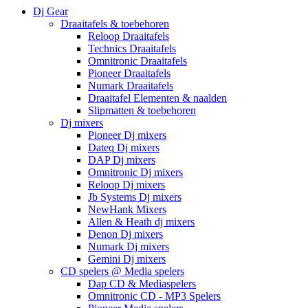
Dj Gear
Draaitafels & toebehoren
Reloop Draaitafels
Technics Draaitafels
Omnitronic Draaitafels
Pioneer Draaitafels
Numark Draaitafels
Draaitafel Elementen & naalden
Slipmatten & toebehoren
Dj mixers
Pioneer Dj mixers
Dateq Dj mixers
DAP Dj mixers
Omnitronic Dj mixers
Reloop Dj mixers
Jb Systems Dj mixers
NewHank Mixers
Allen & Heath dj mixers
Denon Dj mixers
Numark Dj mixers
Gemini Dj mixers
CD spelers @ Media spelers
Dap CD & Mediaspelers
Omnitronic CD - MP3 Spelers