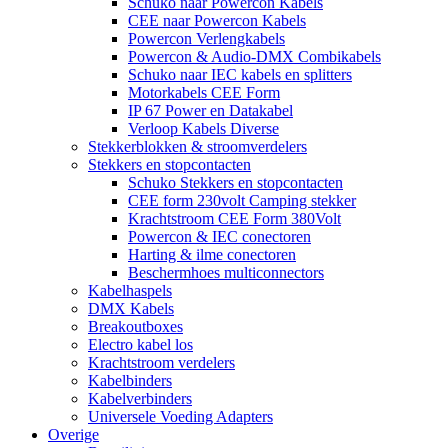
Schuko naar Powercon Kabels
CEE naar Powercon Kabels
Powercon Verlengkabels
Powercon & Audio-DMX Combikabels
Schuko naar IEC kabels en splitters
Motorkabels CEE Form
IP 67 Power en Datakabel
Verloop Kabels Diverse
Stekkerblokken & stroomverdelers
Stekkers en stopcontacten
Schuko Stekkers en stopcontacten
CEE form 230volt Camping stekker
Krachtstroom CEE Form 380Volt
Powercon & IEC conectoren
Harting & ilme conectoren
Beschermhoes multiconnectors
Kabelhaspels
DMX Kabels
Breakoutboxes
Electro kabel los
Krachtstroom verdelers
Kabelbinders
Kabelverbinders
Universele Voeding Adapters
Overige