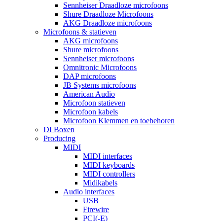
Sennheiser Draadloze microfoons
Shure Draadloze Microfoons
AKG Draadloze microfoons
Microfoons & statieven
AKG microfoons
Shure microfoons
Sennheiser microfoons
Omnitronic Microfoons
DAP microfoons
JB Systems microfoons
American Audio
Microfoon statieven
Microfoon kabels
Microfoon Klemmen en toebehoren
DI Boxen
Producing
MIDI
MIDI interfaces
MIDI keyboards
MIDI controllers
Midikabels
Audio interfaces
USB
Firewire
PCI(-E)