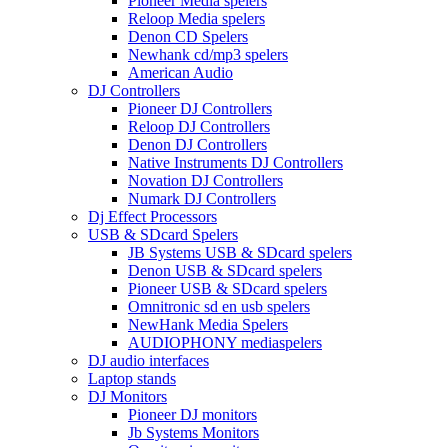
Pioneer Media spelers
Reloop Media spelers
Denon CD Spelers
Newhank cd/mp3 spelers
American Audio
DJ Controllers
Pioneer DJ Controllers
Reloop DJ Controllers
Denon DJ Controllers
Native Instruments DJ Controllers
Novation DJ Controllers
Numark DJ Controllers
Dj Effect Processors
USB & SDcard Spelers
JB Systems USB & SDcard spelers
Denon USB & SDcard spelers
Pioneer USB & SDcard spelers
Omnitronic sd en usb spelers
NewHank Media Spelers
AUDIOPHONY mediaspelers
DJ audio interfaces
Laptop stands
DJ Monitors
Pioneer DJ monitors
Jb Systems Monitors