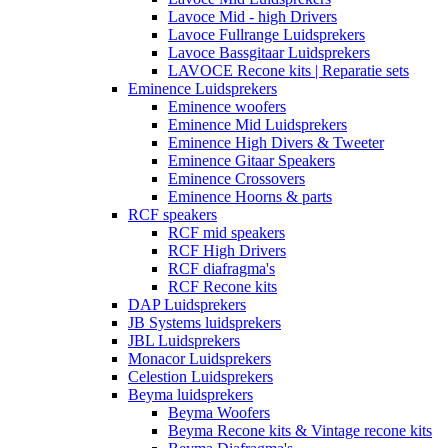
Lavoce Mid - high Drivers
Lavoce Fullrange Luidsprekers
Lavoce Bassgitaar Luidsprekers
LAVOCE Recone kits | Reparatie sets
Eminence Luidsprekers
Eminence woofers
Eminence Mid Luidsprekers
Eminence High Divers & Tweeter
Eminence Gitaar Speakers
Eminence Crossovers
Eminence Hoorns & parts
RCF speakers
RCF mid speakers
RCF High Drivers
RCF diafragma's
RCF Recone kits
DAP Luidsprekers
JB Systems luidsprekers
JBL Luidsprekers
Monacor Luidsprekers
Celestion Luidsprekers
Beyma luidsprekers
Beyma Woofers
Beyma Recone kits & Vintage recone kits