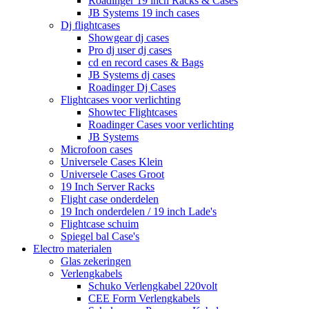
Roadinger 19 inch Racks & Cases
JB Systems 19 inch cases
Dj flightcases
Showgear dj cases
Pro dj user dj cases
cd en record cases & Bags
JB Systems dj cases
Roadinger Dj Cases
Flightcases voor verlichting
Showtec Flightcases
Roadinger Cases voor verlichting
JB Systems
Microfoon cases
Universele Cases Klein
Universele Cases Groot
19 Inch Server Racks
Flight case onderdelen
19 Inch onderdelen / 19 inch Lade's
Flightcase schuim
Spiegel bal Case's
Electro materialen
Glas zekeringen
Verlengkabels
Schuko Verlengkabel 220volt
CEE Form Verlengkabels