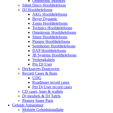
Omnitronic monitors
Silent Disco Hoofdtelefoon
DJ Hoofdtelefoons
AKG Hoofdtelefoons
Beyer Dynamic
Zomo Hoofdtelefoons
Technics Hoofdtelefoons
Omnitronic Hoofdtelefoons
Shure Hoofdtelefoons
Pioneer Hoofdtelefoons
Sennheiser Hoofdtelefoons
DAP Hoofdtelefoons
JB Systems Hoofdtelefoons
Verlengkabels
Pro DJ User
Decksavers Dustcovers
Record Cases & Bags
UDG
Roadinger record cases
Pro Dj User record cases
CD cases, bags & wallets
Dj meubels & DJ Tafels
Pioneer Spare Parts
Geluids Apparatuur
Mobiele Geluidsinstallatie