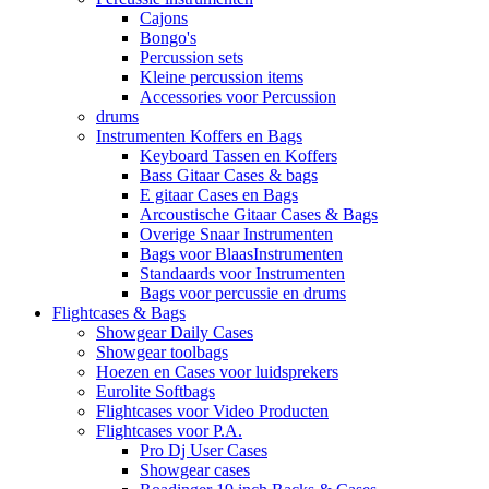
Cajons
Bongo's
Percussion sets
Kleine percussion items
Accessories voor Percussion
drums
Instrumenten Koffers en Bags
Keyboard Tassen en Koffers
Bass Gitaar Cases & bags
E gitaar Cases en Bags
Arcoustische Gitaar Cases & Bags
Overige Snaar Instrumenten
Bags voor BlaasInstrumenten
Standaards voor Instrumenten
Bags voor percussie en drums
Flightcases & Bags
Showgear Daily Cases
Showgear toolbags
Hoezen en Cases voor luidsprekers
Eurolite Softbags
Flightcases voor Video Producten
Flightcases voor P.A.
Pro Dj User Cases
Showgear cases