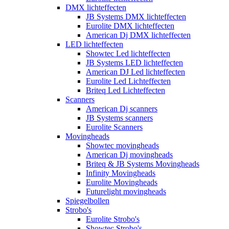
DMX lichteffecten
JB Systems DMX lichteffecten
Eurolite DMX lichteffecten
American Dj DMX lichteffecten
LED lichteffecten
Showtec Led lichteffecten
JB Systems LED lichteffecten
American DJ Led lichteffecten
Eurolite Led Lichteffecten
Briteq Led Lichteffecten
Scanners
American Dj scanners
JB Systems scanners
Eurolite Scanners
Movingheads
Showtec movingheads
American Dj movingheads
Briteq & JB Systems Movingheads
Infinity Movingheads
Eurolite Movingheads
Futurelight movingheads
Spiegelbollen
Strobo's
Eurolite Strobo's
Showtec Strobo's