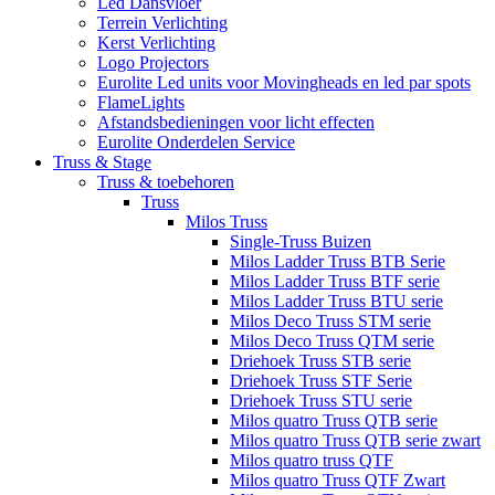
Led Dansvloer
Terrein Verlichting
Kerst Verlichting
Logo Projectors
Eurolite Led units voor Movingheads en led par spots
FlameLights
Afstandsbedieningen voor licht effecten
Eurolite Onderdelen Service
Truss & Stage
Truss & toebehoren
Truss
Milos Truss
Single-Truss Buizen
Milos Ladder Truss BTB Serie
Milos Ladder Truss BTF serie
Milos Ladder Truss BTU serie
Milos Deco Truss STM serie
Milos Deco Truss QTM serie
Driehoek Truss STB serie
Driehoek Truss STF Serie
Driehoek Truss STU serie
Milos quatro Truss QTB serie
Milos quatro Truss QTB serie zwart
Milos quatro truss QTF
Milos quatro Truss QTF Zwart