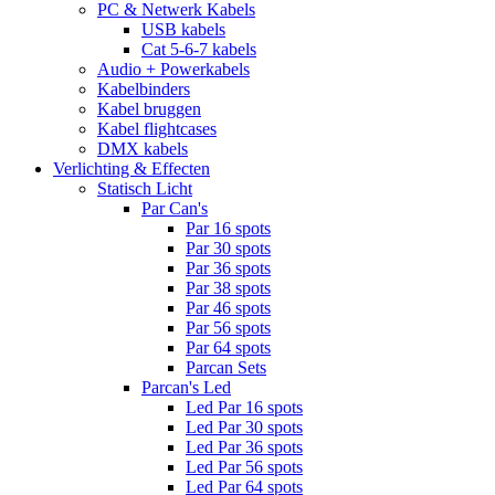
PC & Netwerk Kabels
USB kabels
Cat 5-6-7 kabels
Audio + Powerkabels
Kabelbinders
Kabel bruggen
Kabel flightcases
DMX kabels
Verlichting & Effecten
Statisch Licht
Par Can's
Par 16 spots
Par 30 spots
Par 36 spots
Par 38 spots
Par 46 spots
Par 56 spots
Par 64 spots
Parcan Sets
Parcan's Led
Led Par 16 spots
Led Par 30 spots
Led Par 36 spots
Led Par 56 spots
Led Par 64 spots