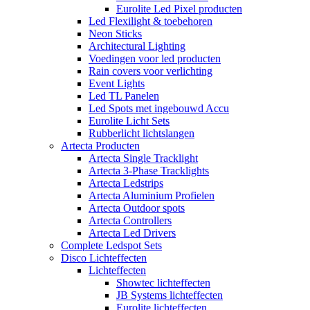
Eurolite Led Pixel producten
Led Flexilight & toebehoren
Neon Sticks
Architectural Lighting
Voedingen voor led producten
Rain covers voor verlichting
Event Lights
Led TL Panelen
Led Spots met ingebouwd Accu
Eurolite Licht Sets
Rubberlicht lichtslangen
Artecta Producten
Artecta Single Tracklight
Artecta 3-Phase Tracklights
Artecta Ledstrips
Artecta Aluminium Profielen
Artecta Outdoor spots
Artecta Controllers
Artecta Led Drivers
Complete Ledspot Sets
Disco Lichteffecten
Lichteffecten
Showtec lichteffecten
JB Systems lichteffecten
Eurolite lichteffecten