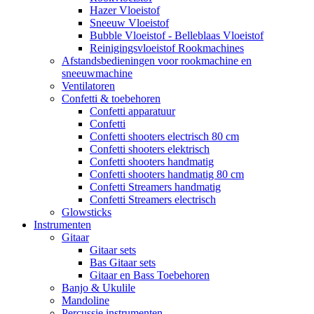
Hazer Vloeistof
Sneeuw Vloeistof
Bubble Vloeistof - Belleblaas Vloeistof
Reinigingsvloeistof Rookmachines
Afstandsbedieningen voor rookmachine en
sneeuwmachine
Ventilatoren
Confetti & toebehoren
Confetti apparatuur
Confetti
Confetti shooters electrisch 80 cm
Confetti shooters elektrisch
Confetti shooters handmatig
Confetti shooters handmatig 80 cm
Confetti Streamers handmatig
Confetti Streamers electrisch
Glowsticks
Instrumenten
Gitaar
Gitaar sets
Bas Gitaar sets
Gitaar en Bass Toebehoren
Banjo & Ukulile
Mandoline
Percussie instrumenten