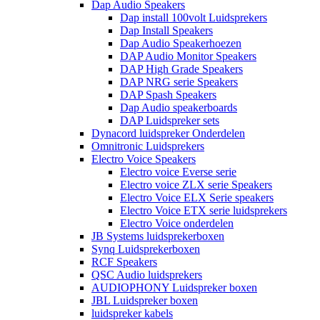
Dap Audio Speakers
Dap install 100volt Luidsprekers
Dap Install Speakers
Dap Audio Speakerhoezen
DAP Audio Monitor Speakers
DAP High Grade Speakers
DAP NRG serie Speakers
DAP Spash Speakers
Dap Audio speakerboards
DAP Luidspreker sets
Dynacord luidspreker Onderdelen
Omnitronic Luidsprekers
Electro Voice Speakers
Electro voice Everse serie
Electro voice ZLX serie Speakers
Electro Voice ELX Serie speakers
Electro Voice ETX serie luidsprekers
Electro Voice onderdelen
JB Systems luidsprekerboxen
Synq Luidsprekerboxen
RCF Speakers
QSC Audio luidsprekers
AUDIOPHONY Luidspreker boxen
JBL Luidspreker boxen
luidspreker kabels