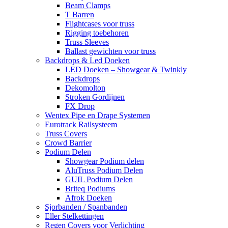
Beam Clamps
T Barren
Flightcases voor truss
Rigging toebehoren
Truss Sleeves
Ballast gewichten voor truss
Backdrops & Led Doeken
LED Doeken – Showgear & Twinkly
Backdrops
Dekomolton
Stroken Gordijnen
FX Drop
Wentex Pipe en Drape Systemen
Eurotrack Railsysteem
Truss Covers
Crowd Barrier
Podium Delen
Showgear Podium delen
AluTruss Podium Delen
GUIL Podium Delen
Briteq Podiums
Afrok Doeken
Sjorbanden / Spanbanden
Eller Stelkettingen
Regen Covers voor Verlichting