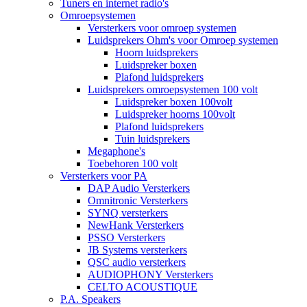
Tuners en internet radio's
Omroepsystemen
Versterkers voor omroep systemen
Luidsprekers Ohm's voor Omroep systemen
Hoorn luidsprekers
Luidspreker boxen
Plafond luidsprekers
Luidsprekers omroepsystemen 100 volt
Luidspreker boxen 100volt
Luidspreker hoorns 100volt
Plafond luidsprekers
Tuin luidsprekers
Megaphone's
Toebehoren 100 volt
Versterkers voor PA
DAP Audio Versterkers
Omnitronic Versterkers
SYNQ versterkers
NewHank Versterkers
PSSO Versterkers
JB Systems versterkers
QSC audio versterkers
AUDIOPHONY Versterkers
CELTO ACOUSTIQUE
P.A. Speakers