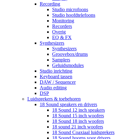
Recording
Studio microfoons
Studio hoofdtelefoons
Monitoring
Recorders
Overig
EQ & FX
Synthesizers
Synthesizers
Groovebox/drums
Samplers
Geluidsmodules
Studio inrichting
Keyboard tassen
DAW / Sequencer
Audio editing
DSP
Luidsprekers & toebehoren
18 Sound speakers en drivers
18 Sound 12 inch speakers
18 Sound 15 inch woofers
18 Sound 18 inch woofers
18 sound 21 inch woofers
18 Sound Coaxiaal luidsprekers
18 Sound hoorns voor drivers