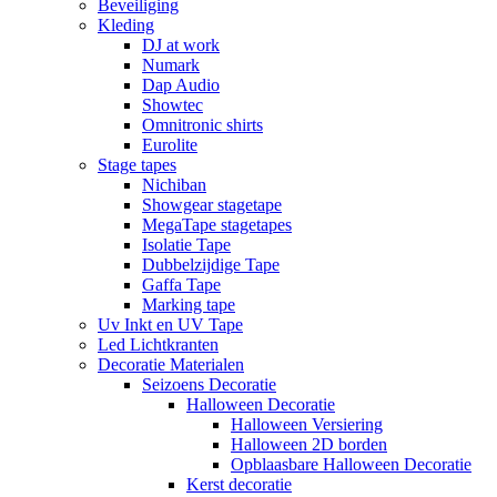
Beveiliging
Kleding
DJ at work
Numark
Dap Audio
Showtec
Omnitronic shirts
Eurolite
Stage tapes
Nichiban
Showgear stagetape
MegaTape stagetapes
Isolatie Tape
Dubbelzijdige Tape
Gaffa Tape
Marking tape
Uv Inkt en UV Tape
Led Lichtkranten
Decoratie Materialen
Seizoens Decoratie
Halloween Decoratie
Halloween Versiering
Halloween 2D borden
Opblaasbare Halloween Decoratie
Kerst decoratie