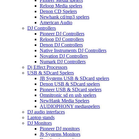
Pioneer Media spelers
Reloop Media spelers
Denon CD Spelers
Newhank cd/mp3 spelers
American Audio
DJ Controllers
Pioneer DJ Controllers
Reloop DJ Controllers
Denon DJ Controllers
Native Instruments DJ Controllers
Novation DJ Controllers
Numark DJ Controllers
Dj Effect Processors
USB & SDcard Spelers
JB Systems USB & SDcard spelers
Denon USB & SDcard spelers
Pioneer USB & SDcard spelers
Omnitronic sd en usb spelers
NewHank Media Spelers
AUDIOPHONY mediaspelers
DJ audio interfaces
Laptop stands
DJ Monitors
Pioneer DJ monitors
Jb Systems Monitors