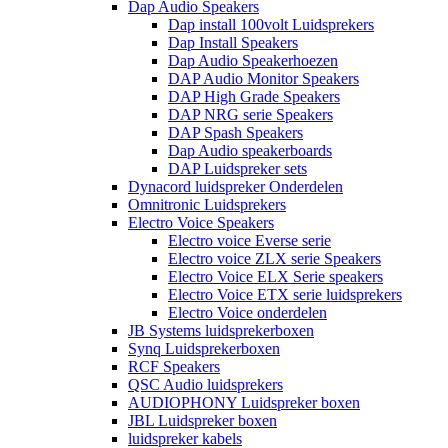
Dap Audio Speakers
Dap install 100volt Luidsprekers
Dap Install Speakers
Dap Audio Speakerhoezen
DAP Audio Monitor Speakers
DAP High Grade Speakers
DAP NRG serie Speakers
DAP Spash Speakers
Dap Audio speakerboards
DAP Luidspreker sets
Dynacord luidspreker Onderdelen
Omnitronic Luidsprekers
Electro Voice Speakers
Electro voice Everse serie
Electro voice ZLX serie Speakers
Electro Voice ELX Serie speakers
Electro Voice ETX serie luidsprekers
Electro Voice onderdelen
JB Systems luidsprekerboxen
Synq Luidsprekerboxen
RCF Speakers
QSC Audio luidsprekers
AUDIOPHONY Luidspreker boxen
JBL Luidspreker boxen
luidspreker kabels