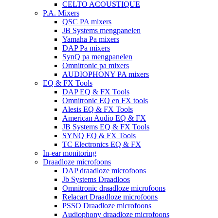
CELTO ACOUSTIQUE
P.A. Mixers
QSC PA mixers
JB Systems mengpanelen
Yamaha Pa mixers
DAP Pa mixers
SynQ pa mengpanelen
Omnitronic pa mixers
AUDIOPHONY PA mixers
EQ & FX Tools
DAP EQ & FX Tools
Omnitronic EQ en FX tools
Alesis EQ & FX Tools
American Audio EQ & FX
JB Systems EQ & FX Tools
SYNQ EQ & FX Tools
TC Electronics EQ & FX
In-ear monitoring
Draadloze microfoons
DAP draadloze microfoons
Jb Systems Draadloos
Omnitronic draadloze microfoons
Relacart Draadloze microfoons
PSSO Draadloze microfoons
Audiophony draadloze microfoons