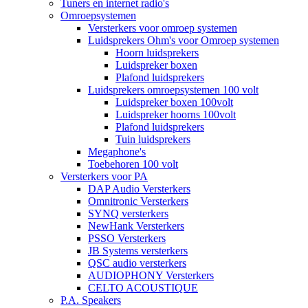
Tuners en internet radio's
Omroepsystemen
Versterkers voor omroep systemen
Luidsprekers Ohm's voor Omroep systemen
Hoorn luidsprekers
Luidspreker boxen
Plafond luidsprekers
Luidsprekers omroepsystemen 100 volt
Luidspreker boxen 100volt
Luidspreker hoorns 100volt
Plafond luidsprekers
Tuin luidsprekers
Megaphone's
Toebehoren 100 volt
Versterkers voor PA
DAP Audio Versterkers
Omnitronic Versterkers
SYNQ versterkers
NewHank Versterkers
PSSO Versterkers
JB Systems versterkers
QSC audio versterkers
AUDIOPHONY Versterkers
CELTO ACOUSTIQUE
P.A. Speakers