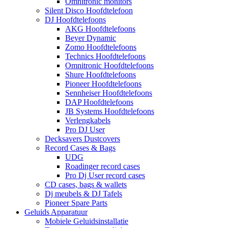
Omnitronic monitors
Silent Disco Hoofdtelefoon
DJ Hoofdtelefoons
AKG Hoofdtelefoons
Beyer Dynamic
Zomo Hoofdtelefoons
Technics Hoofdtelefoons
Omnitronic Hoofdtelefoons
Shure Hoofdtelefoons
Pioneer Hoofdtelefoons
Sennheiser Hoofdtelefoons
DAP Hoofdtelefoons
JB Systems Hoofdtelefoons
Verlengkabels
Pro DJ User
Decksavers Dustcovers
Record Cases & Bags
UDG
Roadinger record cases
Pro Dj User record cases
CD cases, bags & wallets
Dj meubels & DJ Tafels
Pioneer Spare Parts
Geluids Apparatuur
Mobiele Geluidsinstallatie