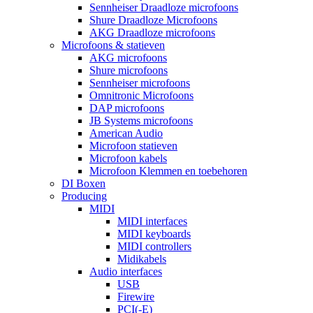
Sennheiser Draadloze microfoons
Shure Draadloze Microfoons
AKG Draadloze microfoons
Microfoons & statieven
AKG microfoons
Shure microfoons
Sennheiser microfoons
Omnitronic Microfoons
DAP microfoons
JB Systems microfoons
American Audio
Microfoon statieven
Microfoon kabels
Microfoon Klemmen en toebehoren
DI Boxen
Producing
MIDI
MIDI interfaces
MIDI keyboards
MIDI controllers
Midikabels
Audio interfaces
USB
Firewire
PCI(-E)