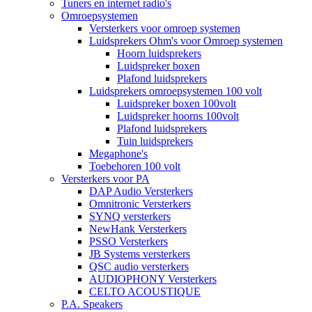
Tuners en internet radio's
Omroepsystemen
Versterkers voor omroep systemen
Luidsprekers Ohm's voor Omroep systemen
Hoorn luidsprekers
Luidspreker boxen
Plafond luidsprekers
Luidsprekers omroepsystemen 100 volt
Luidspreker boxen 100volt
Luidspreker hoorns 100volt
Plafond luidsprekers
Tuin luidsprekers
Megaphone's
Toebehoren 100 volt
Versterkers voor PA
DAP Audio Versterkers
Omnitronic Versterkers
SYNQ versterkers
NewHank Versterkers
PSSO Versterkers
JB Systems versterkers
QSC audio versterkers
AUDIOPHONY Versterkers
CELTO ACOUSTIQUE
P.A. Speakers