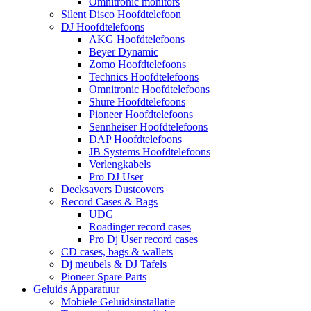
Omnitronic monitors
Silent Disco Hoofdtelefoon
DJ Hoofdtelefoons
AKG Hoofdtelefoons
Beyer Dynamic
Zomo Hoofdtelefoons
Technics Hoofdtelefoons
Omnitronic Hoofdtelefoons
Shure Hoofdtelefoons
Pioneer Hoofdtelefoons
Sennheiser Hoofdtelefoons
DAP Hoofdtelefoons
JB Systems Hoofdtelefoons
Verlengkabels
Pro DJ User
Decksavers Dustcovers
Record Cases & Bags
UDG
Roadinger record cases
Pro Dj User record cases
CD cases, bags & wallets
Dj meubels & DJ Tafels
Pioneer Spare Parts
Geluids Apparatuur
Mobiele Geluidsinstallatie