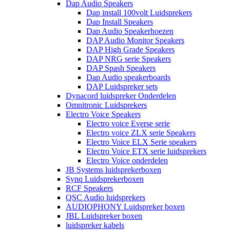
Dap Audio Speakers
Dap install 100volt Luidsprekers
Dap Install Speakers
Dap Audio Speakerhoezen
DAP Audio Monitor Speakers
DAP High Grade Speakers
DAP NRG serie Speakers
DAP Spash Speakers
Dap Audio speakerboards
DAP Luidspreker sets
Dynacord luidspreker Onderdelen
Omnitronic Luidsprekers
Electro Voice Speakers
Electro voice Everse serie
Electro voice ZLX serie Speakers
Electro Voice ELX Serie speakers
Electro Voice ETX serie luidsprekers
Electro Voice onderdelen
JB Systems luidsprekerboxen
Synq Luidsprekerboxen
RCF Speakers
QSC Audio luidsprekers
AUDIOPHONY Luidspreker boxen
JBL Luidspreker boxen
luidspreker kabels