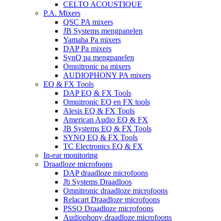
CELTO ACOUSTIQUE
P.A. Mixers
QSC PA mixers
JB Systems mengpanelen
Yamaha Pa mixers
DAP Pa mixers
SynQ pa mengpanelen
Omnitronic pa mixers
AUDIOPHONY PA mixers
EQ & FX Tools
DAP EQ & FX Tools
Omnitronic EQ en FX tools
Alesis EQ & FX Tools
American Audio EQ & FX
JB Systems EQ & FX Tools
SYNQ EQ & FX Tools
TC Electronics EQ & FX
In-ear monitoring
Draadloze microfoons
DAP draadloze microfoons
Jb Systems Draadloos
Omnitronic draadloze microfoons
Relacart Draadloze microfoons
PSSO Draadloze microfoons
Audiophony draadloze microfoons