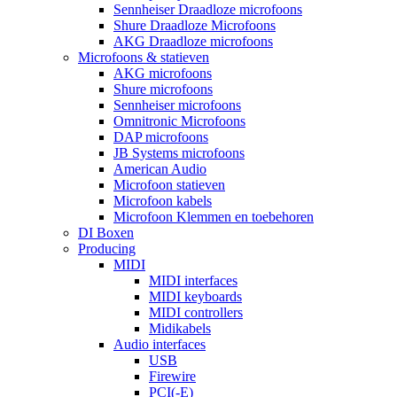
Sennheiser Draadloze microfoons
Shure Draadloze Microfoons
AKG Draadloze microfoons
Microfoons & statieven
AKG microfoons
Shure microfoons
Sennheiser microfoons
Omnitronic Microfoons
DAP microfoons
JB Systems microfoons
American Audio
Microfoon statieven
Microfoon kabels
Microfoon Klemmen en toebehoren
DI Boxen
Producing
MIDI
MIDI interfaces
MIDI keyboards
MIDI controllers
Midikabels
Audio interfaces
USB
Firewire
PCI(-E)