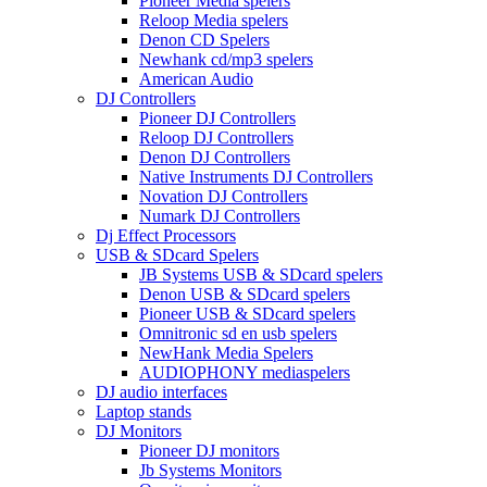
Pioneer Media spelers
Reloop Media spelers
Denon CD Spelers
Newhank cd/mp3 spelers
American Audio
DJ Controllers
Pioneer DJ Controllers
Reloop DJ Controllers
Denon DJ Controllers
Native Instruments DJ Controllers
Novation DJ Controllers
Numark DJ Controllers
Dj Effect Processors
USB & SDcard Spelers
JB Systems USB & SDcard spelers
Denon USB & SDcard spelers
Pioneer USB & SDcard spelers
Omnitronic sd en usb spelers
NewHank Media Spelers
AUDIOPHONY mediaspelers
DJ audio interfaces
Laptop stands
DJ Monitors
Pioneer DJ monitors
Jb Systems Monitors