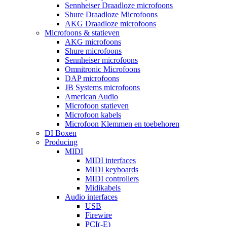
Sennheiser Draadloze microfoons
Shure Draadloze Microfoons
AKG Draadloze microfoons
Microfoons & statieven
AKG microfoons
Shure microfoons
Sennheiser microfoons
Omnitronic Microfoons
DAP microfoons
JB Systems microfoons
American Audio
Microfoon statieven
Microfoon kabels
Microfoon Klemmen en toebehoren
DI Boxen
Producing
MIDI
MIDI interfaces
MIDI keyboards
MIDI controllers
Midikabels
Audio interfaces
USB
Firewire
PCI(-E)