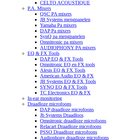
CELTO ACOUSTIQUE
P.A. Mixers
QSC PA mixers
JB Systems mengpanelen
Yamaha Pa mixers
DAP Pa mixers
SynQ pa mengpanelen
Omnitronic pa mixers
AUDIOPHONY PA mixers
EQ & FX Tools
DAP EQ & FX Tools
Omnitronic EQ en FX tools
Alesis EQ & FX Tools
American Audio EQ & FX
JB Systems EQ & FX Tools
SYNQ EQ & FX Tools
TC Electronics EQ & FX
In-ear monitoring
Draadloze microfoons
DAP draadloze microfoons
Jb Systems Draadloos
Omnitronic draadloze microfoons
Relacart Draadloze microfoons
PSSO Draadloze microfoons
Audiophony draadloze microfoons