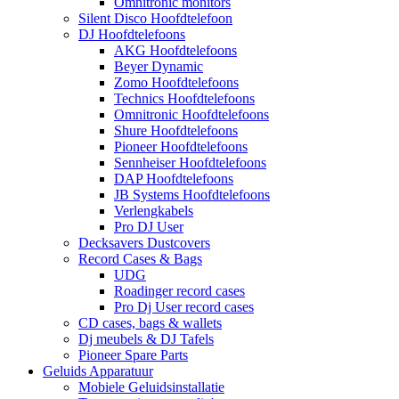
Omnitronic monitors
Silent Disco Hoofdtelefoon
DJ Hoofdtelefoons
AKG Hoofdtelefoons
Beyer Dynamic
Zomo Hoofdtelefoons
Technics Hoofdtelefoons
Omnitronic Hoofdtelefoons
Shure Hoofdtelefoons
Pioneer Hoofdtelefoons
Sennheiser Hoofdtelefoons
DAP Hoofdtelefoons
JB Systems Hoofdtelefoons
Verlengkabels
Pro DJ User
Decksavers Dustcovers
Record Cases & Bags
UDG
Roadinger record cases
Pro Dj User record cases
CD cases, bags & wallets
Dj meubels & DJ Tafels
Pioneer Spare Parts
Geluids Apparatuur
Mobiele Geluidsinstallatie