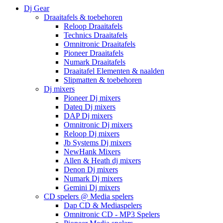
Dj Gear
Draaitafels & toebehoren
Reloop Draaitafels
Technics Draaitafels
Omnitronic Draaitafels
Pioneer Draaitafels
Numark Draaitafels
Draaitafel Elementen & naalden
Slipmatten & toebehoren
Dj mixers
Pioneer Dj mixers
Dateq Dj mixers
DAP Dj mixers
Omnitronic Dj mixers
Reloop Dj mixers
Jb Systems Dj mixers
NewHank Mixers
Allen & Heath dj mixers
Denon Dj mixers
Numark Dj mixers
Gemini Dj mixers
CD spelers @ Media spelers
Dap CD & Mediaspelers
Omnitronic CD - MP3 Spelers