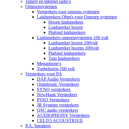
Tuners en internet radio's
Omroepsystemen
Versterkers voor omroep systemen
Luidsprekers Ohm's voor Omroep systemen
Hoorn luidsprekers
Luidspreker boxen
Plafond luidsprekers
Luidsprekers omroepsystemen 100 volt
Luidspreker boxen 100volt
Luidspreker hoorns 100volt
Plafond luidsprekers
Tuin luidsprekers
Megaphone's
Toebehoren 100 volt
Versterkers voor PA
DAP Audio Versterkers
Omnitronic Versterkers
SYNQ versterkers
NewHank Versterkers
PSSO Versterkers
JB Systems versterkers
QSC audio versterkers
AUDIOPHONY Versterkers
CELTO ACOUSTIQUE
P.A. Speakers