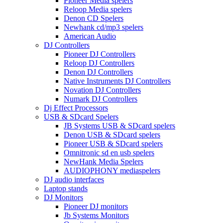
Pioneer Media spelers
Reloop Media spelers
Denon CD Spelers
Newhank cd/mp3 spelers
American Audio
DJ Controllers
Pioneer DJ Controllers
Reloop DJ Controllers
Denon DJ Controllers
Native Instruments DJ Controllers
Novation DJ Controllers
Numark DJ Controllers
Dj Effect Processors
USB & SDcard Spelers
JB Systems USB & SDcard spelers
Denon USB & SDcard spelers
Pioneer USB & SDcard spelers
Omnitronic sd en usb spelers
NewHank Media Spelers
AUDIOPHONY mediaspelers
DJ audio interfaces
Laptop stands
DJ Monitors
Pioneer DJ monitors
Jb Systems Monitors