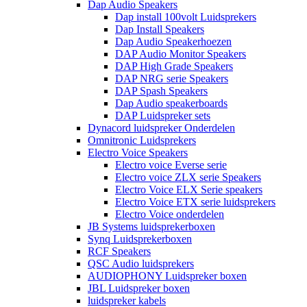
Dap Audio Speakers
Dap install 100volt Luidsprekers
Dap Install Speakers
Dap Audio Speakerhoezen
DAP Audio Monitor Speakers
DAP High Grade Speakers
DAP NRG serie Speakers
DAP Spash Speakers
Dap Audio speakerboards
DAP Luidspreker sets
Dynacord luidspreker Onderdelen
Omnitronic Luidsprekers
Electro Voice Speakers
Electro voice Everse serie
Electro voice ZLX serie Speakers
Electro Voice ELX Serie speakers
Electro Voice ETX serie luidsprekers
Electro Voice onderdelen
JB Systems luidsprekerboxen
Synq Luidsprekerboxen
RCF Speakers
QSC Audio luidsprekers
AUDIOPHONY Luidspreker boxen
JBL Luidspreker boxen
luidspreker kabels