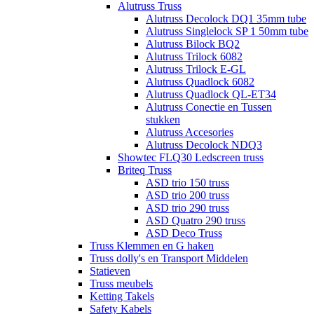
Alutruss Truss
Alutruss Decolock DQ1 35mm tube
Alutruss Singlelock SP 1 50mm tube
Alutruss Bilock BQ2
Alutruss Trilock 6082
Alutruss Trilock E-GL
Alutruss Quadlock 6082
Alutruss Quadlock QL-ET34
Alutruss Conectie en Tussen
stukken
Alutruss Accesories
Alutruss Decolock NDQ3
Showtec FLQ30 Ledscreen truss
Briteq Truss
ASD trio 150 truss
ASD trio 200 truss
ASD trio 290 truss
ASD Quatro 290 truss
ASD Deco Truss
Truss Klemmen en G haken
Truss dolly's en Transport Middelen
Statieven
Truss meubels
Ketting Takels
Safety Kabels