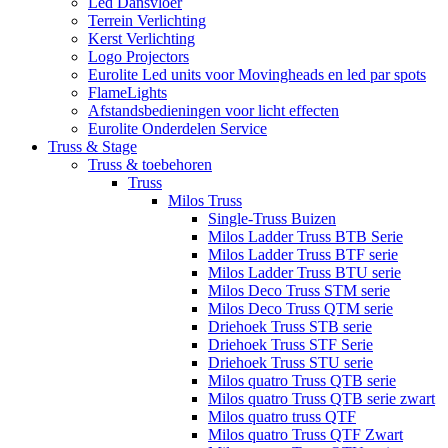
Led Dansvloer
Terrein Verlichting
Kerst Verlichting
Logo Projectors
Eurolite Led units voor Movingheads en led par spots
FlameLights
Afstandsbedieningen voor licht effecten
Eurolite Onderdelen Service
Truss & Stage
Truss & toebehoren
Truss
Milos Truss
Single-Truss Buizen
Milos Ladder Truss BTB Serie
Milos Ladder Truss BTF serie
Milos Ladder Truss BTU serie
Milos Deco Truss STM serie
Milos Deco Truss QTM serie
Driehoek Truss STB serie
Driehoek Truss STF Serie
Driehoek Truss STU serie
Milos quatro Truss QTB serie
Milos quatro Truss QTB serie zwart
Milos quatro truss QTF
Milos quatro Truss QTF Zwart