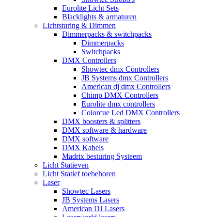
Eurolite Licht Sets
Blacklights & armaturen
Lichtsturing & Dimmen
Dimmerpacks & switchpacks
Dimmerpacks
Switchpacks
DMX Controllers
Showtec dmx Controllers
JB Systems dmx Controllers
American dj dmx Controllers
Chimp DMX Controllers
Eurolite dmx controllers
Colorcue Led DMX Controllers
DMX boosters & splitters
DMX software & hardware
DMX software
DMX Kabels
Madrix besturing Systeem
Licht Statieven
Licht Statief toebehoren
Laser
Showtec Lasers
JB Systems Lasers
American DJ Lasers