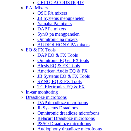
CELTO ACOUSTIQUE
P.A. Mixers
QSC PA mixers
JB Systems mengpanelen
Yamaha Pa mixers
DAP Pa mixers
SynQ pa mengpanelen
Omnitronic pa mixers
AUDIOPHONY PA mixers
EQ & FX Tools
DAP EQ & FX Tools
Omnitronic EQ en FX tools
Alesis EQ & FX Tools
American Audio EQ & FX
JB Systems EQ & FX Tools
SYNQ EQ & FX Tools
TC Electronics EQ & FX
In-ear monitoring
Draadloze microfoons
DAP draadloze microfoons
Jb Systems Draadloos
Omnitronic draadloze microfoons
Relacart Draadloze microfoons
PSSO Draadloze microfoons
Audiophony draadloze microfoons