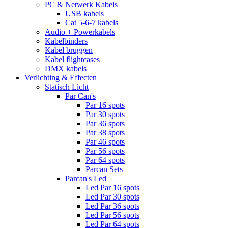
PC & Netwerk Kabels
USB kabels
Cat 5-6-7 kabels
Audio + Powerkabels
Kabelbinders
Kabel bruggen
Kabel flightcases
DMX kabels
Verlichting & Effecten
Statisch Licht
Par Can's
Par 16 spots
Par 30 spots
Par 36 spots
Par 38 spots
Par 46 spots
Par 56 spots
Par 64 spots
Parcan Sets
Parcan's Led
Led Par 16 spots
Led Par 30 spots
Led Par 36 spots
Led Par 56 spots
Led Par 64 spots