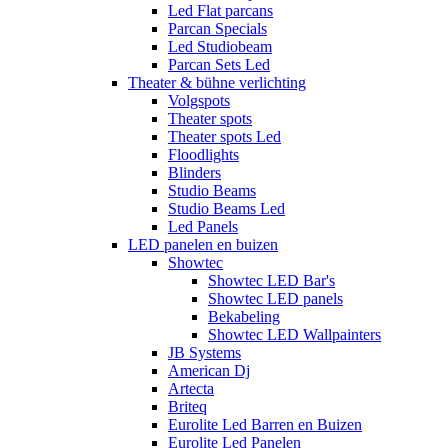
Led Flat parcans
Parcan Specials
Led Studiobeam
Parcan Sets Led
Theater & bühne verlichting
Volgspots
Theater spots
Theater spots Led
Floodlights
Blinders
Studio Beams
Studio Beams Led
Led Panels
LED panelen en buizen
Showtec
Showtec LED Bar's
Showtec LED panels
Bekabeling
Showtec LED Wallpainters
JB Systems
American Dj
Artecta
Briteq
Eurolite Led Barren en Buizen
Eurolite Led Panelen