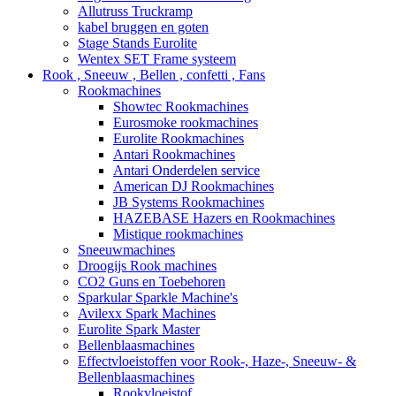
Allutruss Truckramp
kabel bruggen en goten
Stage Stands Eurolite
Wentex SET Frame systeem
Rook , Sneeuw , Bellen , confetti , Fans
Rookmachines
Showtec Rookmachines
Eurosmoke rookmachines
Eurolite Rookmachines
Antari Rookmachines
Antari Onderdelen service
American DJ Rookmachines
JB Systems Rookmachines
HAZEBASE Hazers en Rookmachines
Mistique rookmachines
Sneeuwmachines
Droogijs Rook machines
CO2 Guns en Toebehoren
Sparkular Sparkle Machine's
Avilexx Spark Machines
Eurolite Spark Master
Bellenblaasmachines
Effectvloeistoffen voor Rook-, Haze-, Sneeuw- &
Bellenblaasmachines
Rookvloeistof