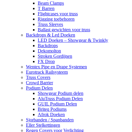
Beam Clamps
T Barren
Flightcases voor truss
Rigging toebehoren
Truss Sleeves
Ballast gewichten voor truss
Backdrops & Led Doeken
LED Doeken – Showgear & Twinkly
Backdrops
Dekomolton
Stroken Gordijnen
FX Drop
Wentex Pipe en Drape Systemen
Eurotrack Railsysteem
Truss Covers
Crowd Barrier
Podium Delen
Showgear Podium delen
AluTruss Podium Delen
GUIL Podium Delen
Briteq Podiums
Afrok Doeken
Sjorbanden / Spanbanden
Eller Stelkettingen
Regen Covers voor Verlichting