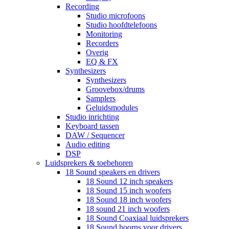
Recording
Studio microfoons
Studio hoofdtelefoons
Monitoring
Recorders
Overig
EQ & FX
Synthesizers
Synthesizers
Groovebox/drums
Samplers
Geluidsmodules
Studio inrichting
Keyboard tassen
DAW / Sequencer
Audio editing
DSP
Luidsprekers & toebehoren
18 Sound speakers en drivers
18 Sound 12 inch speakers
18 Sound 15 inch woofers
18 Sound 18 inch woofers
18 sound 21 inch woofers
18 Sound Coaxiaal luidsprekers
18 Sound hoorns voor drivers