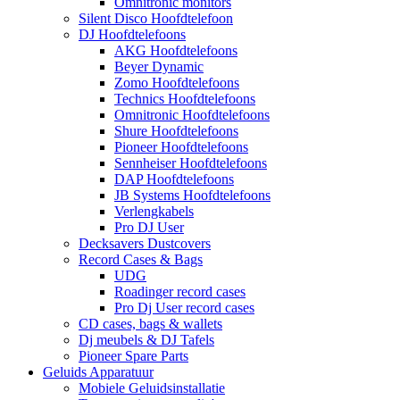
Omnitronic monitors
Silent Disco Hoofdtelefoon
DJ Hoofdtelefoons
AKG Hoofdtelefoons
Beyer Dynamic
Zomo Hoofdtelefoons
Technics Hoofdtelefoons
Omnitronic Hoofdtelefoons
Shure Hoofdtelefoons
Pioneer Hoofdtelefoons
Sennheiser Hoofdtelefoons
DAP Hoofdtelefoons
JB Systems Hoofdtelefoons
Verlengkabels
Pro DJ User
Decksavers Dustcovers
Record Cases & Bags
UDG
Roadinger record cases
Pro Dj User record cases
CD cases, bags & wallets
Dj meubels & DJ Tafels
Pioneer Spare Parts
Geluids Apparatuur
Mobiele Geluidsinstallatie