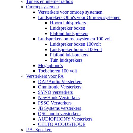
Tuners en internet radio's
Omroepsystemen
Versterkers voor omroep systemen
Luidsprekers Ohm's voor Omroep systemen
Hoorn luidsprekers
Luidspreker boxen
Plafond luidsprekers
Luidsprekers omroepsystemen 100 volt
Luidspreker boxen 100volt
Luidspreker hoorns 100volt
Plafond luidsprekers
Tuin luidsprekers
Megaphone's
Toebehoren 100 volt
Versterkers voor PA
DAP Audio Versterkers
Omnitronic Versterkers
SYNQ versterkers
NewHank Versterkers
PSSO Versterkers
JB Systems versterkers
QSC audio versterkers
AUDIOPHONY Versterkers
CELTO ACOUSTIQUE
P.A. Speakers