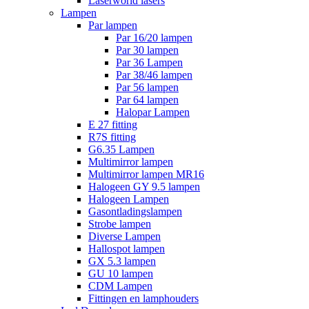
Laserworld lasers
Lampen
Par lampen
Par 16/20 lampen
Par 30 lampen
Par 36 Lampen
Par 38/46 lampen
Par 56 lampen
Par 64 lampen
Halopar Lampen
E 27 fitting
R7S fitting
G6.35 Lampen
Multimirror lampen
Multimirror lampen MR16
Halogeen GY 9.5 lampen
Halogeen Lampen
Gasontladingslampen
Strobe lampen
Diverse Lampen
Hallospot lampen
GX 5.3 lampen
GU 10 lampen
CDM Lampen
Fittingen en lamphouders