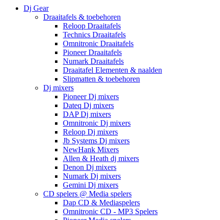
Dj Gear
Draaitafels & toebehoren
Reloop Draaitafels
Technics Draaitafels
Omnitronic Draaitafels
Pioneer Draaitafels
Numark Draaitafels
Draaitafel Elementen & naalden
Slipmatten & toebehoren
Dj mixers
Pioneer Dj mixers
Dateq Dj mixers
DAP Dj mixers
Omnitronic Dj mixers
Reloop Dj mixers
Jb Systems Dj mixers
NewHank Mixers
Allen & Heath dj mixers
Denon Dj mixers
Numark Dj mixers
Gemini Dj mixers
CD spelers @ Media spelers
Dap CD & Mediaspelers
Omnitronic CD - MP3 Spelers