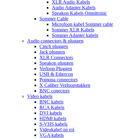
XLR Audio Kabels
Audio Adapter Kabels
Speakon Kabels Omnitronic
Sommer Cable
Microfoon kabel Sommer cable
Sommer XLR Kabels
Sommer Adapter kabels
Audio connectors & pluggen
Cinch pluggen
Jack pluggen
XLR Connectors
Speakon pluggen
Verloop Pluggen
USB & Ethercon
Pomona connectors
X Caliber Verloopstukken
BNC conectors
Video kabels
BNC kabels
RCA Kabels
DVI kabels
HDMI kabels
S-VHS kabels
Videokabel op rol
VGA kabels