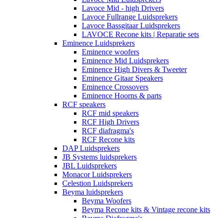
Lavoce Mid - high Drivers
Lavoce Fullrange Luidsprekers
Lavoce Bassgitaar Luidsprekers
LAVOCE Recone kits | Reparatie sets
Eminence Luidsprekers
Eminence woofers
Eminence Mid Luidsprekers
Eminence High Divers & Tweeter
Eminence Gitaar Speakers
Eminence Crossovers
Eminence Hoorns & parts
RCF speakers
RCF mid speakers
RCF High Drivers
RCF diafragma's
RCF Recone kits
DAP Luidsprekers
JB Systems luidsprekers
JBL Luidsprekers
Monacor Luidsprekers
Celestion Luidsprekers
Beyma luidsprekers
Beyma Woofers
Beyma Recone kits & Vintage recone kits