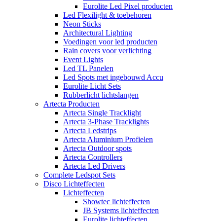
Eurolite Led Pixel producten
Led Flexilight & toebehoren
Neon Sticks
Architectural Lighting
Voedingen voor led producten
Rain covers voor verlichting
Event Lights
Led TL Panelen
Led Spots met ingebouwd Accu
Eurolite Licht Sets
Rubberlicht lichtslangen
Artecta Producten
Artecta Single Tracklight
Artecta 3-Phase Tracklights
Artecta Ledstrips
Artecta Aluminium Profielen
Artecta Outdoor spots
Artecta Controllers
Artecta Led Drivers
Complete Ledspot Sets
Disco Lichteffecten
Lichteffecten
Showtec lichteffecten
JB Systems lichteffecten
Eurolite lichteffecten