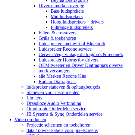
Beyma Diafragma's
Diverse merken overige
Bass luidsprekers
Mid luidsprekers
Hoog luidsprekers + drivers
Fullrange luidsprekers
Filters & crossovers
Grills & toebehoren
Luidsprekers met wifi of Bluetooth
Luidspreker Recone service
Cerwin Vega vintage diafragma's & recone's
Luidspreker Hoorns tbv drivers
OEM tweeter en Driver Diafragma's diverse
merk vervangers
alle Merken Recone Kits
Radian Diafragma's
luidspreker statieven & ophangbeugels
Statieven voor instrumenten
Limiters
Draadloze Audio Verbinding
Omnitronic Onderdelen service
JB Systems & Synq Onderdelen service
Video producten
Projectie schermen en toebehoren
data / power kabels voor pixelscreens