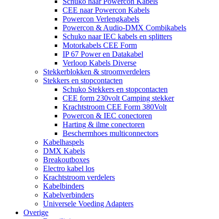
Schuko naar Powercon Kabels
CEE naar Powercon Kabels
Powercon Verlengkabels
Powercon & Audio-DMX Combikabels
Schuko naar IEC kabels en splitters
Motorkabels CEE Form
IP 67 Power en Datakabel
Verloop Kabels Diverse
Stekkerblokken & stroomverdelers
Stekkers en stopcontacten
Schuko Stekkers en stopcontacten
CEE form 230volt Camping stekker
Krachtstroom CEE Form 380Volt
Powercon & IEC conectoren
Harting & ilme conectoren
Beschermhoes multiconnectors
Kabelhaspels
DMX Kabels
Breakoutboxes
Electro kabel los
Krachtstroom verdelers
Kabelbinders
Kabelverbinders
Universele Voeding Adapters
Overige