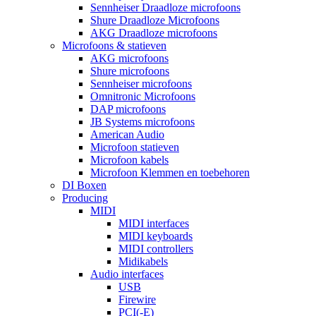
Sennheiser Draadloze microfoons
Shure Draadloze Microfoons
AKG Draadloze microfoons
Microfoons & statieven
AKG microfoons
Shure microfoons
Sennheiser microfoons
Omnitronic Microfoons
DAP microfoons
JB Systems microfoons
American Audio
Microfoon statieven
Microfoon kabels
Microfoon Klemmen en toebehoren
DI Boxen
Producing
MIDI
MIDI interfaces
MIDI keyboards
MIDI controllers
Midikabels
Audio interfaces
USB
Firewire
PCI(-E)