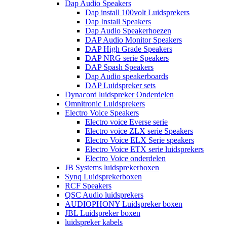
Dap Audio Speakers
Dap install 100volt Luidsprekers
Dap Install Speakers
Dap Audio Speakerhoezen
DAP Audio Monitor Speakers
DAP High Grade Speakers
DAP NRG serie Speakers
DAP Spash Speakers
Dap Audio speakerboards
DAP Luidspreker sets
Dynacord luidspreker Onderdelen
Omnitronic Luidsprekers
Electro Voice Speakers
Electro voice Everse serie
Electro voice ZLX serie Speakers
Electro Voice ELX Serie speakers
Electro Voice ETX serie luidsprekers
Electro Voice onderdelen
JB Systems luidsprekerboxen
Synq Luidsprekerboxen
RCF Speakers
QSC Audio luidsprekers
AUDIOPHONY Luidspreker boxen
JBL Luidspreker boxen
luidspreker kabels