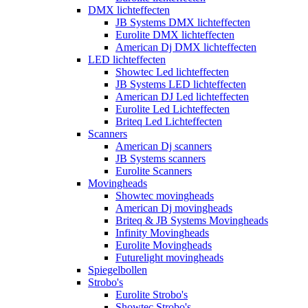
DMX lichteffecten
JB Systems DMX lichteffecten
Eurolite DMX lichteffecten
American Dj DMX lichteffecten
LED lichteffecten
Showtec Led lichteffecten
JB Systems LED lichteffecten
American DJ Led lichteffecten
Eurolite Led Lichteffecten
Briteq Led Lichteffecten
Scanners
American Dj scanners
JB Systems scanners
Eurolite Scanners
Movingheads
Showtec movingheads
American Dj movingheads
Briteq & JB Systems Movingheads
Infinity Movingheads
Eurolite Movingheads
Futurelight movingheads
Spiegelbollen
Strobo's
Eurolite Strobo's
Showtec Strobo's