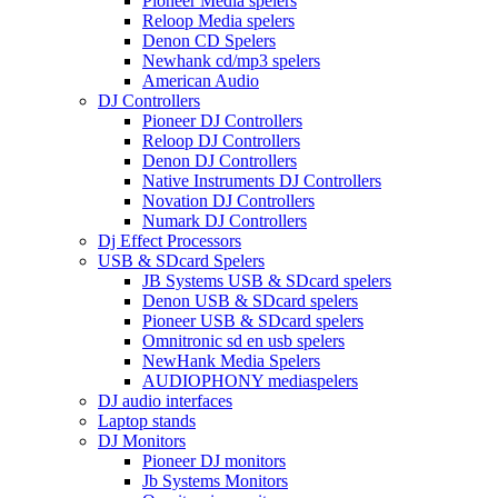
Pioneer Media spelers
Reloop Media spelers
Denon CD Spelers
Newhank cd/mp3 spelers
American Audio
DJ Controllers
Pioneer DJ Controllers
Reloop DJ Controllers
Denon DJ Controllers
Native Instruments DJ Controllers
Novation DJ Controllers
Numark DJ Controllers
Dj Effect Processors
USB & SDcard Spelers
JB Systems USB & SDcard spelers
Denon USB & SDcard spelers
Pioneer USB & SDcard spelers
Omnitronic sd en usb spelers
NewHank Media Spelers
AUDIOPHONY mediaspelers
DJ audio interfaces
Laptop stands
DJ Monitors
Pioneer DJ monitors
Jb Systems Monitors