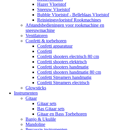
Hazer Vloeistof
Sneeuw Vloeistof
Bubble Vloeistof - Belleblaas Vloeistof
Reinigingsvloeistof Rookmachines
Afstandsbedieningen voor rookmachine en
sneeuwmachine
Ventilatoren
Confetti & toebehoren
Confetti apparatuur
Confetti
Confetti shooters electrisch 80 cm
Confetti shooters elektrisch
Confetti shooters handmatig
Confetti shooters handmatig 80 cm
Confetti Streamers handmatig
Confetti Streamers electrisch
Glowsticks
Instrumenten
Gitaar
Gitaar sets
Bas Gitaar sets
Gitaar en Bass Toebehoren
Banjo & Ukulile
Mandoline
Percussie instrumenten