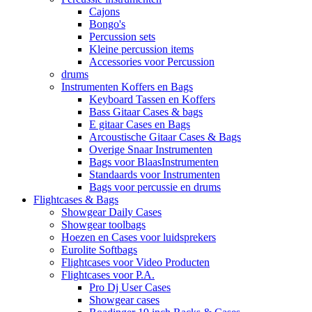
Cajons
Bongo's
Percussion sets
Kleine percussion items
Accessories voor Percussion
drums
Instrumenten Koffers en Bags
Keyboard Tassen en Koffers
Bass Gitaar Cases & bags
E gitaar Cases en Bags
Arcoustische Gitaar Cases & Bags
Overige Snaar Instrumenten
Bags voor BlaasInstrumenten
Standaards voor Instrumenten
Bags voor percussie en drums
Flightcases & Bags
Showgear Daily Cases
Showgear toolbags
Hoezen en Cases voor luidsprekers
Eurolite Softbags
Flightcases voor Video Producten
Flightcases voor P.A.
Pro Dj User Cases
Showgear cases