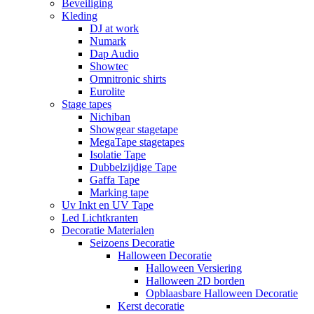
Beveiliging
Kleding
DJ at work
Numark
Dap Audio
Showtec
Omnitronic shirts
Eurolite
Stage tapes
Nichiban
Showgear stagetape
MegaTape stagetapes
Isolatie Tape
Dubbelzijdige Tape
Gaffa Tape
Marking tape
Uv Inkt en UV Tape
Led Lichtkranten
Decoratie Materialen
Seizoens Decoratie
Halloween Decoratie
Halloween Versiering
Halloween 2D borden
Opblaasbare Halloween Decoratie
Kerst decoratie