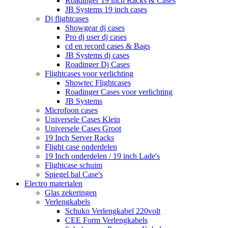
Roadinger 19 inch Racks & Cases
JB Systems 19 inch cases
Dj flightcases
Showgear dj cases
Pro dj user dj cases
cd en record cases & Bags
JB Systems dj cases
Roadinger Dj Cases
Flightcases voor verlichting
Showtec Flightcases
Roadinger Cases voor verlichting
JB Systems
Microfoon cases
Universele Cases Klein
Universele Cases Groot
19 Inch Server Racks
Flight case onderdelen
19 Inch onderdelen / 19 inch Lade's
Flightcase schuim
Spiegel bal Case's
Electro materialen
Glas zekeringen
Verlengkabels
Schuko Verlengkabel 220volt
CEE Form Verlengkabels