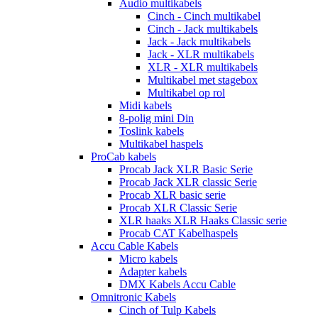
Audio multikabels
Cinch - Cinch multikabel
Cinch - Jack multikabels
Jack - Jack multikabels
Jack - XLR multikabels
XLR - XLR multikabels
Multikabel met stagebox
Multikabel op rol
Midi kabels
8-polig mini Din
Toslink kabels
Multikabel haspels
ProCab kabels
Procab Jack XLR Basic Serie
Procab Jack XLR classic Serie
Procab XLR basic serie
Procab XLR Classic Serie
XLR haaks XLR Haaks Classic serie
Procab CAT Kabelhaspels
Accu Cable Kabels
Micro kabels
Adapter kabels
DMX Kabels Accu Cable
Omnitronic Kabels
Cinch of Tulp Kabels