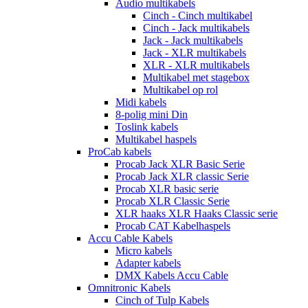
Audio multikabels
Cinch - Cinch multikabel
Cinch - Jack multikabels
Jack - Jack multikabels
Jack - XLR multikabels
XLR - XLR multikabels
Multikabel met stagebox
Multikabel op rol
Midi kabels
8-polig mini Din
Toslink kabels
Multikabel haspels
ProCab kabels
Procab Jack XLR Basic Serie
Procab Jack XLR classic Serie
Procab XLR basic serie
Procab XLR Classic Serie
XLR haaks XLR Haaks Classic serie
Procab CAT Kabelhaspels
Accu Cable Kabels
Micro kabels
Adapter kabels
DMX Kabels Accu Cable
Omnitronic Kabels
Cinch of Tulp Kabels