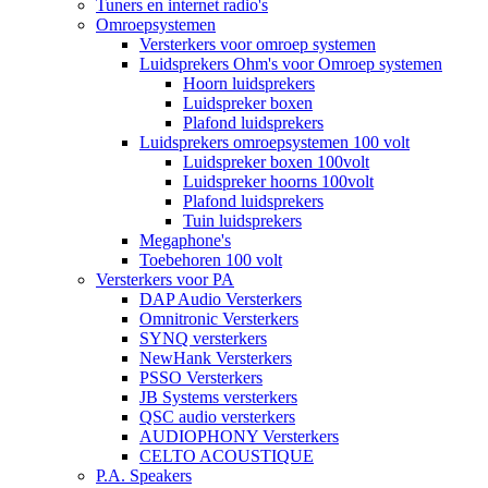
Tuners en internet radio's
Omroepsystemen
Versterkers voor omroep systemen
Luidsprekers Ohm's voor Omroep systemen
Hoorn luidsprekers
Luidspreker boxen
Plafond luidsprekers
Luidsprekers omroepsystemen 100 volt
Luidspreker boxen 100volt
Luidspreker hoorns 100volt
Plafond luidsprekers
Tuin luidsprekers
Megaphone's
Toebehoren 100 volt
Versterkers voor PA
DAP Audio Versterkers
Omnitronic Versterkers
SYNQ versterkers
NewHank Versterkers
PSSO Versterkers
JB Systems versterkers
QSC audio versterkers
AUDIOPHONY Versterkers
CELTO ACOUSTIQUE
P.A. Speakers