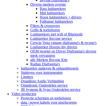
Beyma Diafragma's
Diverse merken overige
Bass luidsprekers
Mid luidsprekers
Hoog luidsprekers + drivers
Fullrange luidsprekers
Filters & crossovers
Grills & toebehoren
Luidsprekers met wifi of Bluetooth
Luidspreker Recone service
Cerwin Vega vintage diafragma's & recone's
Luidspreker Hoorns tbv drivers
OEM tweeter en Driver Diafragma's diverse
merk vervangers
alle Merken Recone Kits
Radian Diafragma's
luidspreker statieven & ophangbeugels
Statieven voor instrumenten
Limiters
Draadloze Audio Verbinding
Omnitronic Onderdelen service
JB Systems & Synq Onderdelen service
Video producten
Projectie schermen en toebehoren
data / power kabels voor pixelscreens