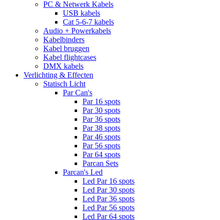
PC & Netwerk Kabels
USB kabels
Cat 5-6-7 kabels
Audio + Powerkabels
Kabelbinders
Kabel bruggen
Kabel flightcases
DMX kabels
Verlichting & Effecten
Statisch Licht
Par Can's
Par 16 spots
Par 30 spots
Par 36 spots
Par 38 spots
Par 46 spots
Par 56 spots
Par 64 spots
Parcan Sets
Parcan's Led
Led Par 16 spots
Led Par 30 spots
Led Par 36 spots
Led Par 56 spots
Led Par 64 spots