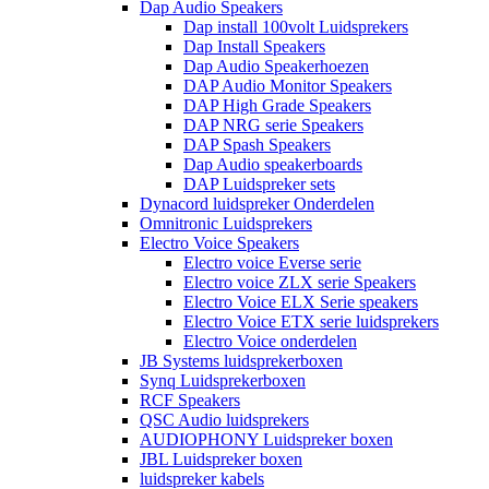
Dap Audio Speakers
Dap install 100volt Luidsprekers
Dap Install Speakers
Dap Audio Speakerhoezen
DAP Audio Monitor Speakers
DAP High Grade Speakers
DAP NRG serie Speakers
DAP Spash Speakers
Dap Audio speakerboards
DAP Luidspreker sets
Dynacord luidspreker Onderdelen
Omnitronic Luidsprekers
Electro Voice Speakers
Electro voice Everse serie
Electro voice ZLX serie Speakers
Electro Voice ELX Serie speakers
Electro Voice ETX serie luidsprekers
Electro Voice onderdelen
JB Systems luidsprekerboxen
Synq Luidsprekerboxen
RCF Speakers
QSC Audio luidsprekers
AUDIOPHONY Luidspreker boxen
JBL Luidspreker boxen
luidspreker kabels