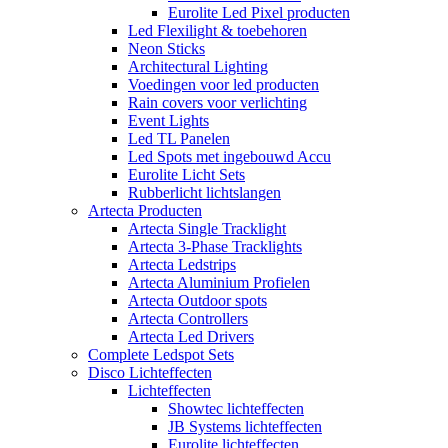
Eurolite Led Pixel producten
Led Flexilight & toebehoren
Neon Sticks
Architectural Lighting
Voedingen voor led producten
Rain covers voor verlichting
Event Lights
Led TL Panelen
Led Spots met ingebouwd Accu
Eurolite Licht Sets
Rubberlicht lichtslangen
Artecta Producten
Artecta Single Tracklight
Artecta 3-Phase Tracklights
Artecta Ledstrips
Artecta Aluminium Profielen
Artecta Outdoor spots
Artecta Controllers
Artecta Led Drivers
Complete Ledspot Sets
Disco Lichteffecten
Lichteffecten
Showtec lichteffecten
JB Systems lichteffecten
Eurolite lichteffecten