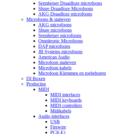
Sennheiser Draadloze microfoons
Shure Draadloze Microfoons
AKG Draadloze microfoons
Microfoons & statieven
AKG microfoons
Shure microfoons
Sennheiser microfoons
Omnitronic Microfoons
DAP microfoons
JB Systems microfoons
American Audio
Microfoon statieven
Microfoon kabels
Microfoon Klemmen en toebehoren
DI Boxen
Producing
MIDI
MIDI interfaces
MIDI keyboards
MIDI controllers
Midikabels
Audio interfaces
USB
Firewire
PCI(-E)