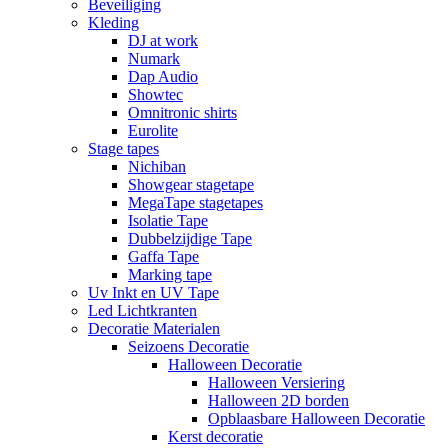
Beveiliging
Kleding
DJ at work
Numark
Dap Audio
Showtec
Omnitronic shirts
Eurolite
Stage tapes
Nichiban
Showgear stagetape
MegaTape stagetapes
Isolatie Tape
Dubbelzijdige Tape
Gaffa Tape
Marking tape
Uv Inkt en UV Tape
Led Lichtkranten
Decoratie Materialen
Seizoens Decoratie
Halloween Decoratie
Halloween Versiering
Halloween 2D borden
Opblaasbare Halloween Decoratie
Kerst decoratie