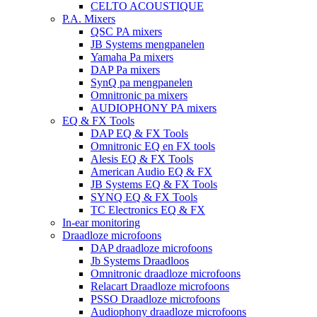
CELTO ACOUSTIQUE
P.A. Mixers
QSC PA mixers
JB Systems mengpanelen
Yamaha Pa mixers
DAP Pa mixers
SynQ pa mengpanelen
Omnitronic pa mixers
AUDIOPHONY PA mixers
EQ & FX Tools
DAP EQ & FX Tools
Omnitronic EQ en FX tools
Alesis EQ & FX Tools
American Audio EQ & FX
JB Systems EQ & FX Tools
SYNQ EQ & FX Tools
TC Electronics EQ & FX
In-ear monitoring
Draadloze microfoons
DAP draadloze microfoons
Jb Systems Draadloos
Omnitronic draadloze microfoons
Relacart Draadloze microfoons
PSSO Draadloze microfoons
Audiophony draadloze microfoons