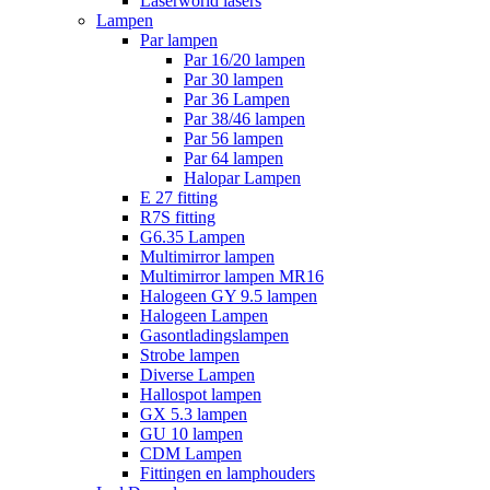
Laserworld lasers
Lampen
Par lampen
Par 16/20 lampen
Par 30 lampen
Par 36 Lampen
Par 38/46 lampen
Par 56 lampen
Par 64 lampen
Halopar Lampen
E 27 fitting
R7S fitting
G6.35 Lampen
Multimirror lampen
Multimirror lampen MR16
Halogeen GY 9.5 lampen
Halogeen Lampen
Gasontladingslampen
Strobe lampen
Diverse Lampen
Hallospot lampen
GX 5.3 lampen
GU 10 lampen
CDM Lampen
Fittingen en lamphouders