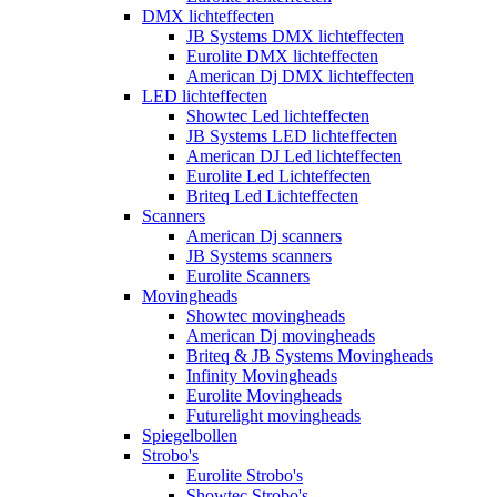
DMX lichteffecten
JB Systems DMX lichteffecten
Eurolite DMX lichteffecten
American Dj DMX lichteffecten
LED lichteffecten
Showtec Led lichteffecten
JB Systems LED lichteffecten
American DJ Led lichteffecten
Eurolite Led Lichteffecten
Briteq Led Lichteffecten
Scanners
American Dj scanners
JB Systems scanners
Eurolite Scanners
Movingheads
Showtec movingheads
American Dj movingheads
Briteq & JB Systems Movingheads
Infinity Movingheads
Eurolite Movingheads
Futurelight movingheads
Spiegelbollen
Strobo's
Eurolite Strobo's
Showtec Strobo's