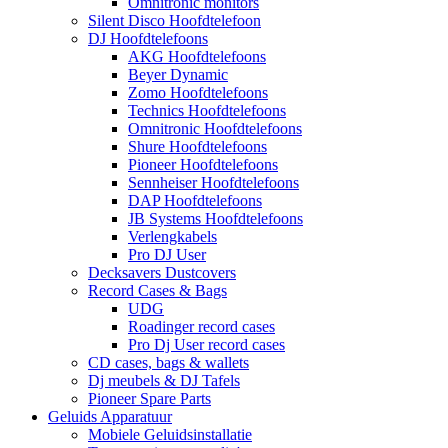
Omnitronic monitors
Silent Disco Hoofdtelefoon
DJ Hoofdtelefoons
AKG Hoofdtelefoons
Beyer Dynamic
Zomo Hoofdtelefoons
Technics Hoofdtelefoons
Omnitronic Hoofdtelefoons
Shure Hoofdtelefoons
Pioneer Hoofdtelefoons
Sennheiser Hoofdtelefoons
DAP Hoofdtelefoons
JB Systems Hoofdtelefoons
Verlengkabels
Pro DJ User
Decksavers Dustcovers
Record Cases & Bags
UDG
Roadinger record cases
Pro Dj User record cases
CD cases, bags & wallets
Dj meubels & DJ Tafels
Pioneer Spare Parts
Geluids Apparatuur
Mobiele Geluidsinstallatie