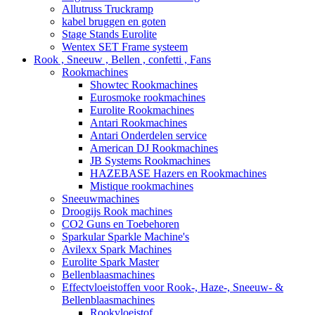
Allutruss Truckramp
kabel bruggen en goten
Stage Stands Eurolite
Wentex SET Frame systeem
Rook , Sneeuw , Bellen , confetti , Fans
Rookmachines
Showtec Rookmachines
Eurosmoke rookmachines
Eurolite Rookmachines
Antari Rookmachines
Antari Onderdelen service
American DJ Rookmachines
JB Systems Rookmachines
HAZEBASE Hazers en Rookmachines
Mistique rookmachines
Sneeuwmachines
Droogijs Rook machines
CO2 Guns en Toebehoren
Sparkular Sparkle Machine's
Avilexx Spark Machines
Eurolite Spark Master
Bellenblaasmachines
Effectvloeistoffen voor Rook-, Haze-, Sneeuw- &
Bellenblaasmachines
Rookvloeistof