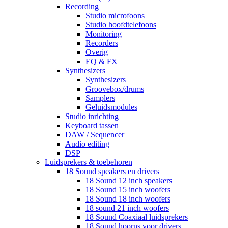
Recording
Studio microfoons
Studio hoofdtelefoons
Monitoring
Recorders
Overig
EQ & FX
Synthesizers
Synthesizers
Groovebox/drums
Samplers
Geluidsmodules
Studio inrichting
Keyboard tassen
DAW / Sequencer
Audio editing
DSP
Luidsprekers & toebehoren
18 Sound speakers en drivers
18 Sound 12 inch speakers
18 Sound 15 inch woofers
18 Sound 18 inch woofers
18 sound 21 inch woofers
18 Sound Coaxiaal luidsprekers
18 Sound hoorns voor drivers