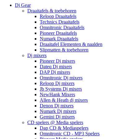
Dj Gear
Draaitafels & toebehoren
Reloop Draaitafels
Technics Draaitafels
Omnitronic Draaitafels
Pioneer Draaitafels
Numark Draaitafels
Draaitafel Elementen & naalden
Slipmatten & toebehoren
Dj mixers
Pioneer Dj mixers
Dateq Dj mixers
DAP Dj mixers
Omnitronic Dj mixers
Reloop Dj mixers
Jb Systems Dj mixers
NewHank Mixers
Allen & Heath dj mixers
Denon Dj mixers
Numark Dj mixers
Gemini Dj mixers
CD spelers @ Media spelers
Dap CD & Mediaspelers
Omnitronic CD - MP3 Spelers