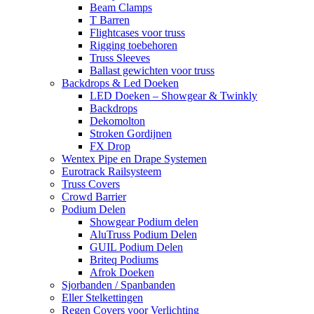
Beam Clamps
T Barren
Flightcases voor truss
Rigging toebehoren
Truss Sleeves
Ballast gewichten voor truss
Backdrops & Led Doeken
LED Doeken – Showgear & Twinkly
Backdrops
Dekomolton
Stroken Gordijnen
FX Drop
Wentex Pipe en Drape Systemen
Eurotrack Railsysteem
Truss Covers
Crowd Barrier
Podium Delen
Showgear Podium delen
AluTruss Podium Delen
GUIL Podium Delen
Briteq Podiums
Afrok Doeken
Sjorbanden / Spanbanden
Eller Stelkettingen
Regen Covers voor Verlichting