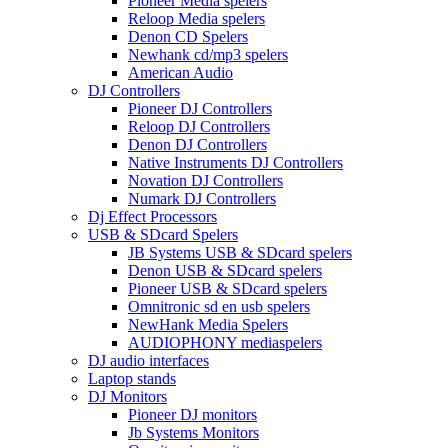
Pioneer Media spelers
Reloop Media spelers
Denon CD Spelers
Newhank cd/mp3 spelers
American Audio
DJ Controllers
Pioneer DJ Controllers
Reloop DJ Controllers
Denon DJ Controllers
Native Instruments DJ Controllers
Novation DJ Controllers
Numark DJ Controllers
Dj Effect Processors
USB & SDcard Spelers
JB Systems USB & SDcard spelers
Denon USB & SDcard spelers
Pioneer USB & SDcard spelers
Omnitronic sd en usb spelers
NewHank Media Spelers
AUDIOPHONY mediaspelers
DJ audio interfaces
Laptop stands
DJ Monitors
Pioneer DJ monitors
Jb Systems Monitors