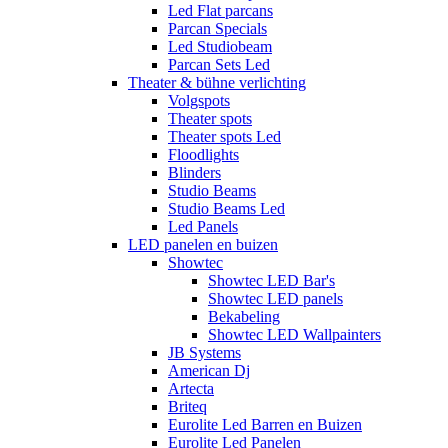
Led Flat parcans
Parcan Specials
Led Studiobeam
Parcan Sets Led
Theater & bühne verlichting
Volgspots
Theater spots
Theater spots Led
Floodlights
Blinders
Studio Beams
Studio Beams Led
Led Panels
LED panelen en buizen
Showtec
Showtec LED Bar's
Showtec LED panels
Bekabeling
Showtec LED Wallpainters
JB Systems
American Dj
Artecta
Briteq
Eurolite Led Barren en Buizen
Eurolite Led Panelen