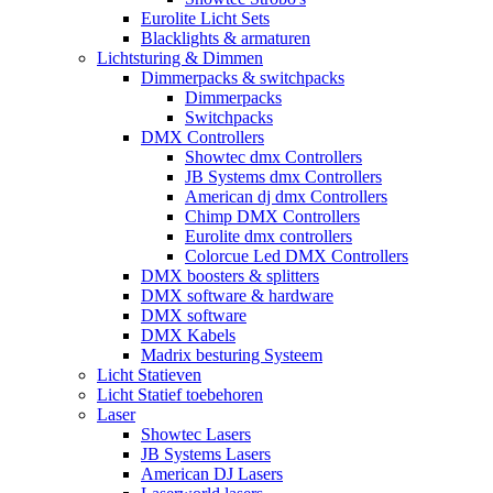
Eurolite Licht Sets
Blacklights & armaturen
Lichtsturing & Dimmen
Dimmerpacks & switchpacks
Dimmerpacks
Switchpacks
DMX Controllers
Showtec dmx Controllers
JB Systems dmx Controllers
American dj dmx Controllers
Chimp DMX Controllers
Eurolite dmx controllers
Colorcue Led DMX Controllers
DMX boosters & splitters
DMX software & hardware
DMX software
DMX Kabels
Madrix besturing Systeem
Licht Statieven
Licht Statief toebehoren
Laser
Showtec Lasers
JB Systems Lasers
American DJ Lasers