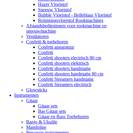
Hazer Vloeistof
Sneeuw Vloeistof
Bubble Vloeistof - Belleblaas Vloeistof
Reinigingsvloeistof Rookmachines
Afstandsbedieningen voor rookmachine en
sneeuwmachine
Ventilatoren
Confetti & toebehoren
Confetti apparatuur
Confetti
Confetti shooters electrisch 80 cm
Confetti shooters elektrisch
Confetti shooters handmatig
Confetti shooters handmatig 80 cm
Confetti Streamers handmatig
Confetti Streamers electrisch
Glowsticks
Instrumenten
Gitaar
Gitaar sets
Bas Gitaar sets
Gitaar en Bass Toebehoren
Banjo & Ukulile
Mandoline
Percussie instrumenten