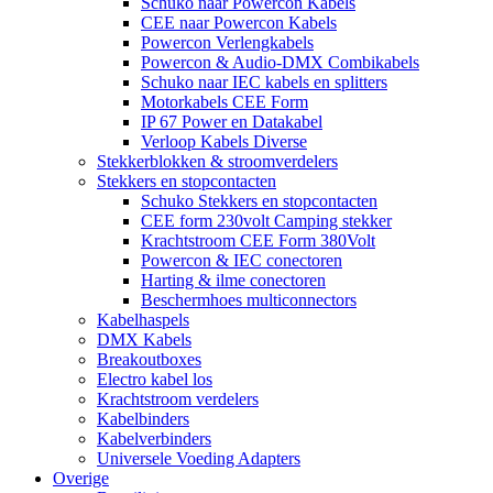
Schuko naar Powercon Kabels
CEE naar Powercon Kabels
Powercon Verlengkabels
Powercon & Audio-DMX Combikabels
Schuko naar IEC kabels en splitters
Motorkabels CEE Form
IP 67 Power en Datakabel
Verloop Kabels Diverse
Stekkerblokken & stroomverdelers
Stekkers en stopcontacten
Schuko Stekkers en stopcontacten
CEE form 230volt Camping stekker
Krachtstroom CEE Form 380Volt
Powercon & IEC conectoren
Harting & ilme conectoren
Beschermhoes multiconnectors
Kabelhaspels
DMX Kabels
Breakoutboxes
Electro kabel los
Krachtstroom verdelers
Kabelbinders
Kabelverbinders
Universele Voeding Adapters
Overige