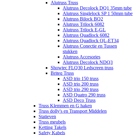
Alutruss Truss
Alutruss Decolock DQ1 35mm tube
Alutruss Singlelock SP 1 50mm tube
Alutruss Bilock BQ2
Alutruss Trilock 6082
Alutruss Trilock E-GL
Alutruss Quadlock 6082
Alutruss Quadlock QL-ET34
Alutruss Conectie en Tussen
stukken
Alutruss Accesories
Alutruss Decolock NDQ3
Showtec FLQ30 Ledscreen truss
Briteq Truss
ASD trio 150 truss
ASD trio 200 truss
ASD trio 290 truss
ASD Quatro 290 truss
ASD Deco Truss
Truss Klemmen en G haken
Truss dolly's en Transport Middelen
Statieven
Truss meubels
Ketting Takels
Safety Kabels