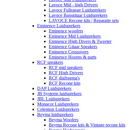
Lavoce Mid - high Drivers
Lavoce Fullrange Luidsprekers
Lavoce Bassgitaar Luidsprekers
LAVOCE Recone kits | Reparatie sets
Eminence Luidsprekers
Eminence woofers
Eminence Mid Luidsprekers
Eminence High Divers & Tweeter
Eminence Gitaar Speakers
Eminence Crossovers
Eminence Hoorns & parts
RCF speakers
RCF mid speakers
RCF High Drivers
RCF diafragma's
RCF Recone kits
DAP Luidsprekers
JB Systems luidsprekers
JBL Luidsprekers
Monacor Luidsprekers
Celestion Luidsprekers
Beyma luidsprekers
Beyma Woofers
Beyma Recone kits & Vintage recone kits