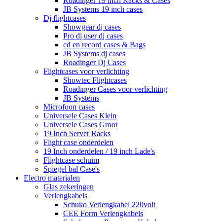
Roadinger 19 inch Racks & Cases
JB Systems 19 inch cases
Dj flightcases
Showgear dj cases
Pro dj user dj cases
cd en record cases & Bags
JB Systems dj cases
Roadinger Dj Cases
Flightcases voor verlichting
Showtec Flightcases
Roadinger Cases voor verlichting
JB Systems
Microfoon cases
Universele Cases Klein
Universele Cases Groot
19 Inch Server Racks
Flight case onderdelen
19 Inch onderdelen / 19 inch Lade's
Flightcase schuim
Spiegel bal Case's
Electro materialen
Glas zekeringen
Verlengkabels
Schuko Verlengkabel 220volt
CEE Form Verlengkabels