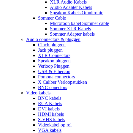
XLR Audio Kabels
Audio Adapter Kabels
Speakon Kabels Omnitronic
Sommer Cable
Microfoon kabel Sommer cable
Sommer XLR Kabels
Sommer Adapter kabels
Audio connectors & pluggen
Cinch pluggen
Jack pluggen
XLR Connectors
Speakon pluggen
Verloop Pluggen
USB & Ethercon
Pomona connectors
X Caliber Verloopstukken
BNC conectors
Video kabels
BNC kabels
RCA Kabels
DVI kabels
HDMI kabels
S-VHS kabels
Videokabel op rol
VGA kabels