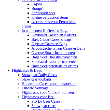
Cajons
Bongo's
Percussion sets
Kleine percussion items
Accessories voor Percussion
drums
Instrumenten Koffers en Bags
Keyboard Tassen en Koffers
Bass Gitaar Cases & bags
E gitaar Cases en Bags
Arcoustische Gitaar Cases & Bags
Overige Snaar Instrumenten
Bags voor BlaasInstrumenten
Standaards voor Instrumenten
Bags voor percussie en drums
Flightcases & Bags
Showgear Daily Cases
Showgear toolbags
Hoezen en Cases voor luidsprekers
Eurolite Softbags
Flightcases voor Video Producten
Flightcases voor P.A.
Pro Dj User Cases
Showgear cases