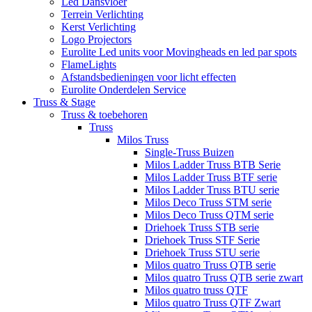
Led Dansvloer
Terrein Verlichting
Kerst Verlichting
Logo Projectors
Eurolite Led units voor Movingheads en led par spots
FlameLights
Afstandsbedieningen voor licht effecten
Eurolite Onderdelen Service
Truss & Stage
Truss & toebehoren
Truss
Milos Truss
Single-Truss Buizen
Milos Ladder Truss BTB Serie
Milos Ladder Truss BTF serie
Milos Ladder Truss BTU serie
Milos Deco Truss STM serie
Milos Deco Truss QTM serie
Driehoek Truss STB serie
Driehoek Truss STF Serie
Driehoek Truss STU serie
Milos quatro Truss QTB serie
Milos quatro Truss QTB serie zwart
Milos quatro truss QTF
Milos quatro Truss QTF Zwart