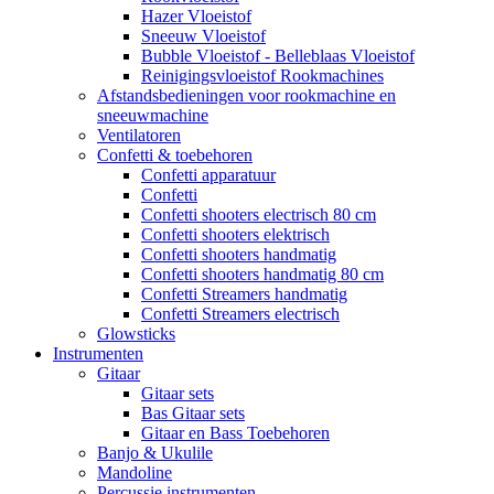
Hazer Vloeistof
Sneeuw Vloeistof
Bubble Vloeistof - Belleblaas Vloeistof
Reinigingsvloeistof Rookmachines
Afstandsbedieningen voor rookmachine en
sneeuwmachine
Ventilatoren
Confetti & toebehoren
Confetti apparatuur
Confetti
Confetti shooters electrisch 80 cm
Confetti shooters elektrisch
Confetti shooters handmatig
Confetti shooters handmatig 80 cm
Confetti Streamers handmatig
Confetti Streamers electrisch
Glowsticks
Instrumenten
Gitaar
Gitaar sets
Bas Gitaar sets
Gitaar en Bass Toebehoren
Banjo & Ukulile
Mandoline
Percussie instrumenten