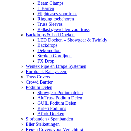
Beam Clamps
T Barren
Flightcases voor truss
Rigging toebehoren
Truss Sleeves
Ballast gewichten voor truss
Backdrops & Led Doeken
LED Doeken – Showgear & Twinkly
Backdrops
Dekomolton
Stroken Gordijnen
FX Drop
Wentex Pipe en Drape Systemen
Eurotrack Railsysteem
Truss Covers
Crowd Barrier
Podium Delen
Showgear Podium delen
AluTruss Podium Delen
GUIL Podium Delen
Briteq Podiums
Afrok Doeken
Sjorbanden / Spanbanden
Eller Stelkettingen
Regen Covers voor Verlichting