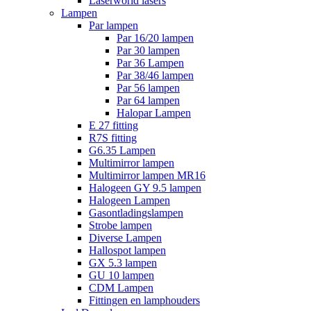
Laserworld lasers
Lampen
Par lampen
Par 16/20 lampen
Par 30 lampen
Par 36 Lampen
Par 38/46 lampen
Par 56 lampen
Par 64 lampen
Halopar Lampen
E 27 fitting
R7S fitting
G6.35 Lampen
Multimirror lampen
Multimirror lampen MR16
Halogeen GY 9.5 lampen
Halogeen Lampen
Gasontladingslampen
Strobe lampen
Diverse Lampen
Hallospot lampen
GX 5.3 lampen
GU 10 lampen
CDM Lampen
Fittingen en lamphouders