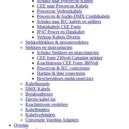
Schuko naar Powercon Kabels
CEE naar Powercon Kabels
Powercon Verlengkabels
Powercon & Audio-DMX Combikabels
Schuko naar IEC kabels en splitters
Motorkabels CEE Form
IP 67 Power en Datakabel
Verloop Kabels Diverse
Stekkerblokken & stroomverdelers
Stekkers en stopcontacten
Schuko Stekkers en stopcontacten
CEE form 230volt Camping stekker
Krachtstroom CEE Form 380Volt
Powercon & IEC conectoren
Harting & ilme conectoren
Beschermhoes multiconnectors
Kabelhaspels
DMX Kabels
Breakoutboxes
Electro kabel los
Krachtstroom verdelers
Kabelbinders
Kabelverbinders
Universele Voeding Adapters
Overige