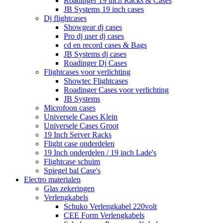
Roadinger 19 inch Racks & Cases
JB Systems 19 inch cases
Dj flightcases
Showgear dj cases
Pro dj user dj cases
cd en record cases & Bags
JB Systems dj cases
Roadinger Dj Cases
Flightcases voor verlichting
Showtec Flightcases
Roadinger Cases voor verlichting
JB Systems
Microfoon cases
Universele Cases Klein
Universele Cases Groot
19 Inch Server Racks
Flight case onderdelen
19 Inch onderdelen / 19 inch Lade's
Flightcase schuim
Spiegel bal Case's
Electro materialen
Glas zekeringen
Verlengkabels
Schuko Verlengkabel 220volt
CEE Form Verlengkabels