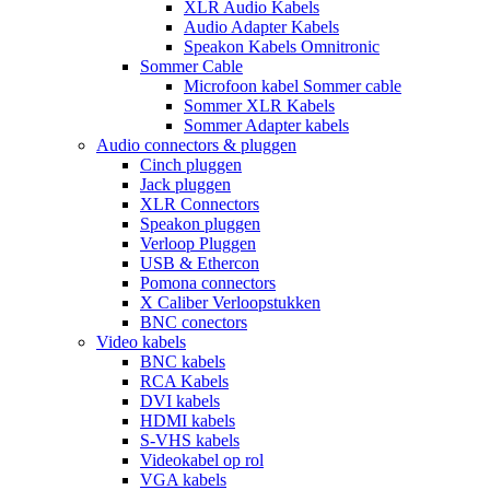
XLR Audio Kabels
Audio Adapter Kabels
Speakon Kabels Omnitronic
Sommer Cable
Microfoon kabel Sommer cable
Sommer XLR Kabels
Sommer Adapter kabels
Audio connectors & pluggen
Cinch pluggen
Jack pluggen
XLR Connectors
Speakon pluggen
Verloop Pluggen
USB & Ethercon
Pomona connectors
X Caliber Verloopstukken
BNC conectors
Video kabels
BNC kabels
RCA Kabels
DVI kabels
HDMI kabels
S-VHS kabels
Videokabel op rol
VGA kabels