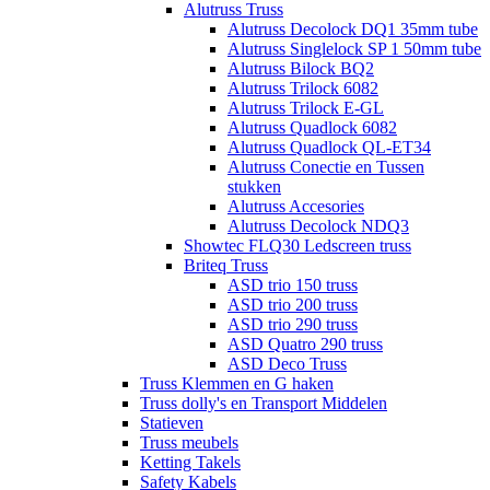
Alutruss Truss
Alutruss Decolock DQ1 35mm tube
Alutruss Singlelock SP 1 50mm tube
Alutruss Bilock BQ2
Alutruss Trilock 6082
Alutruss Trilock E-GL
Alutruss Quadlock 6082
Alutruss Quadlock QL-ET34
Alutruss Conectie en Tussen
stukken
Alutruss Accesories
Alutruss Decolock NDQ3
Showtec FLQ30 Ledscreen truss
Briteq Truss
ASD trio 150 truss
ASD trio 200 truss
ASD trio 290 truss
ASD Quatro 290 truss
ASD Deco Truss
Truss Klemmen en G haken
Truss dolly's en Transport Middelen
Statieven
Truss meubels
Ketting Takels
Safety Kabels