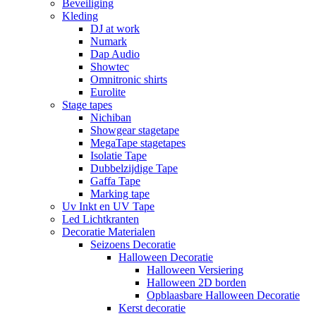
Beveiliging
Kleding
DJ at work
Numark
Dap Audio
Showtec
Omnitronic shirts
Eurolite
Stage tapes
Nichiban
Showgear stagetape
MegaTape stagetapes
Isolatie Tape
Dubbelzijdige Tape
Gaffa Tape
Marking tape
Uv Inkt en UV Tape
Led Lichtkranten
Decoratie Materialen
Seizoens Decoratie
Halloween Decoratie
Halloween Versiering
Halloween 2D borden
Opblaasbare Halloween Decoratie
Kerst decoratie