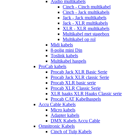
Audio multikabels
Cinch - Cinch multikabel
Cinch - Jack multikabels
Jack - Jack multikabels
Jack - XLR multikabels
XLR - XLR multikabels
Multikabel met stagebox
Multikabel op rol
Midi kabels
8-polig mini Din
Toslink kabels
Multikabel haspels
ProCab kabels
Procab Jack XLR Basic Serie
Procab Jack XLR classic Serie
Procab XLR basic serie
Procab XLR Classic Serie
XLR haaks XLR Haaks Classic serie
Procab CAT Kabelhaspels
Accu Cable Kabels
Micro kabels
Adapter kabels
DMX Kabels Accu Cable
Omnitronic Kabels
Cinch of Tulp Kabels