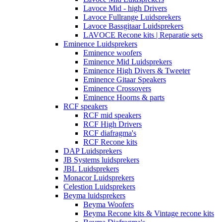
Lavoce Mid - high Drivers
Lavoce Fullrange Luidsprekers
Lavoce Bassgitaar Luidsprekers
LAVOCE Recone kits | Reparatie sets
Eminence Luidsprekers
Eminence woofers
Eminence Mid Luidsprekers
Eminence High Divers & Tweeter
Eminence Gitaar Speakers
Eminence Crossovers
Eminence Hoorns & parts
RCF speakers
RCF mid speakers
RCF High Drivers
RCF diafragma's
RCF Recone kits
DAP Luidsprekers
JB Systems luidsprekers
JBL Luidsprekers
Monacor Luidsprekers
Celestion Luidsprekers
Beyma luidsprekers
Beyma Woofers
Beyma Recone kits & Vintage recone kits