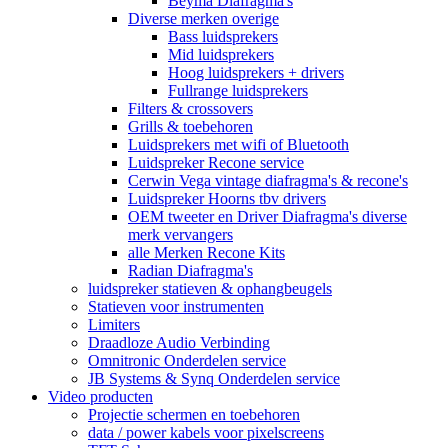
Beyma Diafragma's
Diverse merken overige
Bass luidsprekers
Mid luidsprekers
Hoog luidsprekers + drivers
Fullrange luidsprekers
Filters & crossovers
Grills & toebehoren
Luidsprekers met wifi of Bluetooth
Luidspreker Recone service
Cerwin Vega vintage diafragma's & recone's
Luidspreker Hoorns tbv drivers
OEM tweeter en Driver Diafragma's diverse
merk vervangers
alle Merken Recone Kits
Radian Diafragma's
luidspreker statieven & ophangbeugels
Statieven voor instrumenten
Limiters
Draadloze Audio Verbinding
Omnitronic Onderdelen service
JB Systems & Synq Onderdelen service
Video producten
Projectie schermen en toebehoren
data / power kabels voor pixelscreens