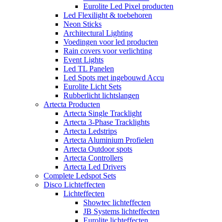
Eurolite Led Pixel producten
Led Flexilight & toebehoren
Neon Sticks
Architectural Lighting
Voedingen voor led producten
Rain covers voor verlichting
Event Lights
Led TL Panelen
Led Spots met ingebouwd Accu
Eurolite Licht Sets
Rubberlicht lichtslangen
Artecta Producten
Artecta Single Tracklight
Artecta 3-Phase Tracklights
Artecta Ledstrips
Artecta Aluminium Profielen
Artecta Outdoor spots
Artecta Controllers
Artecta Led Drivers
Complete Ledspot Sets
Disco Lichteffecten
Lichteffecten
Showtec lichteffecten
JB Systems lichteffecten
Eurolite lichteffecten