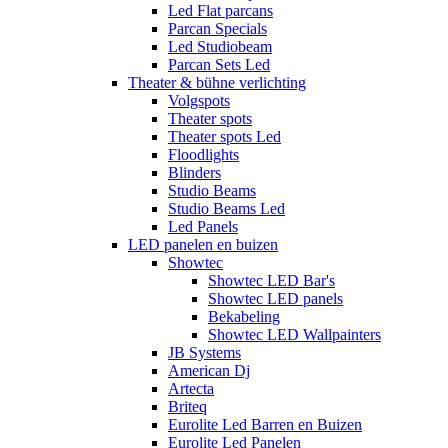
Led Flat parcans
Parcan Specials
Led Studiobeam
Parcan Sets Led
Theater & bühne verlichting
Volgspots
Theater spots
Theater spots Led
Floodlights
Blinders
Studio Beams
Studio Beams Led
Led Panels
LED panelen en buizen
Showtec
Showtec LED Bar's
Showtec LED panels
Bekabeling
Showtec LED Wallpainters
JB Systems
American Dj
Artecta
Briteq
Eurolite Led Barren en Buizen
Eurolite Led Panelen