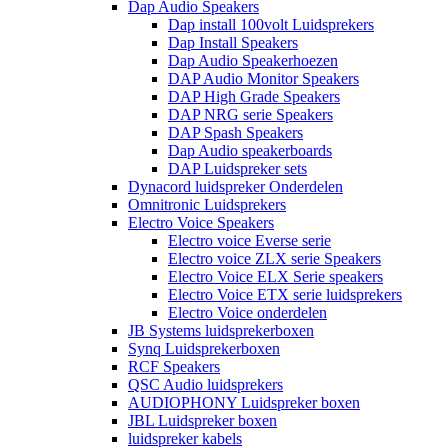
Dap Audio Speakers
Dap install 100volt Luidsprekers
Dap Install Speakers
Dap Audio Speakerhoezen
DAP Audio Monitor Speakers
DAP High Grade Speakers
DAP NRG serie Speakers
DAP Spash Speakers
Dap Audio speakerboards
DAP Luidspreker sets
Dynacord luidspreker Onderdelen
Omnitronic Luidsprekers
Electro Voice Speakers
Electro voice Everse serie
Electro voice ZLX serie Speakers
Electro Voice ELX Serie speakers
Electro Voice ETX serie luidsprekers
Electro Voice onderdelen
JB Systems luidsprekerboxen
Synq Luidsprekerboxen
RCF Speakers
QSC Audio luidsprekers
AUDIOPHONY Luidspreker boxen
JBL Luidspreker boxen
luidspreker kabels