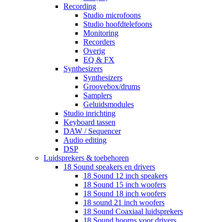
Recording
Studio microfoons
Studio hoofdtelefoons
Monitoring
Recorders
Overig
EQ & FX
Synthesizers
Synthesizers
Groovebox/drums
Samplers
Geluidsmodules
Studio inrichting
Keyboard tassen
DAW / Sequencer
Audio editing
DSP
Luidsprekers & toebehoren
18 Sound speakers en drivers
18 Sound 12 inch speakers
18 Sound 15 inch woofers
18 Sound 18 inch woofers
18 sound 21 inch woofers
18 Sound Coaxiaal luidsprekers
18 Sound hoorns voor drivers