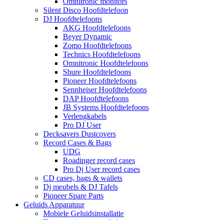
Omnitronic monitors
Silent Disco Hoofdtelefoon
DJ Hoofdtelefoons
AKG Hoofdtelefoons
Beyer Dynamic
Zomo Hoofdtelefoons
Technics Hoofdtelefoons
Omnitronic Hoofdtelefoons
Shure Hoofdtelefoons
Pioneer Hoofdtelefoons
Sennheiser Hoofdtelefoons
DAP Hoofdtelefoons
JB Systems Hoofdtelefoons
Verlengkabels
Pro DJ User
Decksavers Dustcovers
Record Cases & Bags
UDG
Roadinger record cases
Pro Dj User record cases
CD cases, bags & wallets
Dj meubels & DJ Tafels
Pioneer Spare Parts
Geluids Apparatuur
Mobiele Geluidsinstallatie