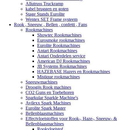
Allutruss Truckramp
kabel bruggen en goten
Stage Stands Eurolite
Wentex SET Frame systeem
Rook , Sneeuw , Bellen , confetti , Fans
Rookmachines
Showtec Rookmachines
Eurosmoke rookmachines
Eurolite Rookmachines
Antari Rookmachines
Antari Onderdelen service
American DJ Rookmachines
JB Systems Rookmachines
HAZEBASE Hazers en Rookmachines
Mistique rookmachines
Sneeuwmachines
Droogijs Rook machines
CO2 Guns en Toebehoren
Sparkular Sparkle Machine's
Avilexx Spark Machines
Eurolite Spark Master
Bellenblaasmachines
Effectvloeistoffen voor Rook-, Haze-, Sneeuw- &
Bellenblaasmachines
Rookvloeistof