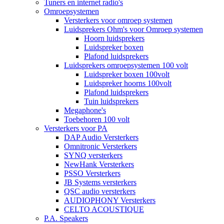
Tuners en internet radio's
Omroepsystemen
Versterkers voor omroep systemen
Luidsprekers Ohm's voor Omroep systemen
Hoorn luidsprekers
Luidspreker boxen
Plafond luidsprekers
Luidsprekers omroepsystemen 100 volt
Luidspreker boxen 100volt
Luidspreker hoorns 100volt
Plafond luidsprekers
Tuin luidsprekers
Megaphone's
Toebehoren 100 volt
Versterkers voor PA
DAP Audio Versterkers
Omnitronic Versterkers
SYNQ versterkers
NewHank Versterkers
PSSO Versterkers
JB Systems versterkers
QSC audio versterkers
AUDIOPHONY Versterkers
CELTO ACOUSTIQUE
P.A. Speakers