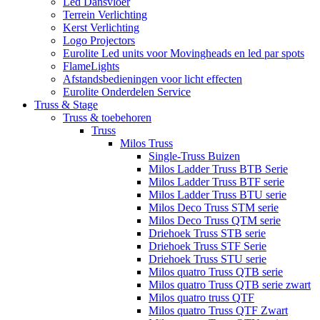
Led Dansvloer
Terrein Verlichting
Kerst Verlichting
Logo Projectors
Eurolite Led units voor Movingheads en led par spots
FlameLights
Afstandsbedieningen voor licht effecten
Eurolite Onderdelen Service
Truss & Stage
Truss & toebehoren
Truss
Milos Truss
Single-Truss Buizen
Milos Ladder Truss BTB Serie
Milos Ladder Truss BTF serie
Milos Ladder Truss BTU serie
Milos Deco Truss STM serie
Milos Deco Truss QTM serie
Driehoek Truss STB serie
Driehoek Truss STF Serie
Driehoek Truss STU serie
Milos quatro Truss QTB serie
Milos quatro Truss QTB serie zwart
Milos quatro truss QTF
Milos quatro Truss QTF Zwart