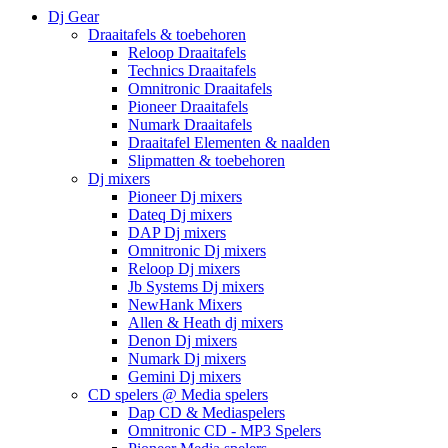
Dj Gear
Draaitafels & toebehoren
Reloop Draaitafels
Technics Draaitafels
Omnitronic Draaitafels
Pioneer Draaitafels
Numark Draaitafels
Draaitafel Elementen & naalden
Slipmatten & toebehoren
Dj mixers
Pioneer Dj mixers
Dateq Dj mixers
DAP Dj mixers
Omnitronic Dj mixers
Reloop Dj mixers
Jb Systems Dj mixers
NewHank Mixers
Allen & Heath dj mixers
Denon Dj mixers
Numark Dj mixers
Gemini Dj mixers
CD spelers @ Media spelers
Dap CD & Mediaspelers
Omnitronic CD - MP3 Spelers