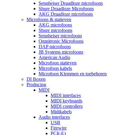
Sennheiser Draadloze microfoons
Shure Draadloze Microfoons
AKG Draadloze microfoons
Microfoons & statieven
AKG microfoons
Shure microfoons
Sennheiser microfoons
Omnitronic Microfoons
DAP microfoons
JB Systems microfoons
American Audio
Microfoon statieven
Microfoon kabels
Microfoon Klemmen en toebehoren
DI Boxen
Producing
MIDI
MIDI interfaces
MIDI keyboards
MIDI controllers
Midikabels
Audio interfaces
USB
Firewire
PCI(-E)