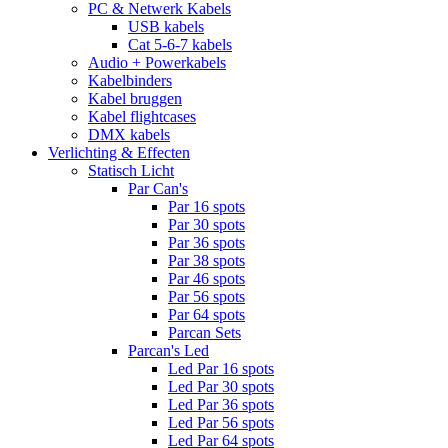
PC & Netwerk Kabels
USB kabels
Cat 5-6-7 kabels
Audio + Powerkabels
Kabelbinders
Kabel bruggen
Kabel flightcases
DMX kabels
Verlichting & Effecten
Statisch Licht
Par Can's
Par 16 spots
Par 30 spots
Par 36 spots
Par 38 spots
Par 46 spots
Par 56 spots
Par 64 spots
Parcan Sets
Parcan's Led
Led Par 16 spots
Led Par 30 spots
Led Par 36 spots
Led Par 56 spots
Led Par 64 spots