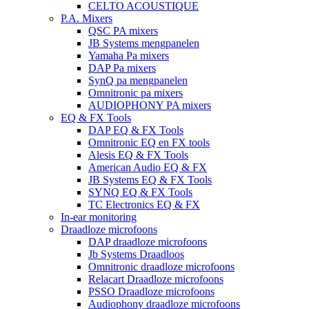
CELTO ACOUSTIQUE
P.A. Mixers
QSC PA mixers
JB Systems mengpanelen
Yamaha Pa mixers
DAP Pa mixers
SynQ pa mengpanelen
Omnitronic pa mixers
AUDIOPHONY PA mixers
EQ & FX Tools
DAP EQ & FX Tools
Omnitronic EQ en FX tools
Alesis EQ & FX Tools
American Audio EQ & FX
JB Systems EQ & FX Tools
SYNQ EQ & FX Tools
TC Electronics EQ & FX
In-ear monitoring
Draadloze microfoons
DAP draadloze microfoons
Jb Systems Draadloos
Omnitronic draadloze microfoons
Relacart Draadloze microfoons
PSSO Draadloze microfoons
Audiophony draadloze microfoons