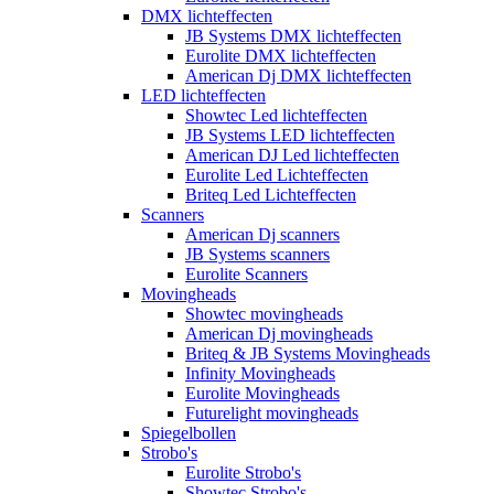
DMX lichteffecten
JB Systems DMX lichteffecten
Eurolite DMX lichteffecten
American Dj DMX lichteffecten
LED lichteffecten
Showtec Led lichteffecten
JB Systems LED lichteffecten
American DJ Led lichteffecten
Eurolite Led Lichteffecten
Briteq Led Lichteffecten
Scanners
American Dj scanners
JB Systems scanners
Eurolite Scanners
Movingheads
Showtec movingheads
American Dj movingheads
Briteq & JB Systems Movingheads
Infinity Movingheads
Eurolite Movingheads
Futurelight movingheads
Spiegelbollen
Strobo's
Eurolite Strobo's
Showtec Strobo's