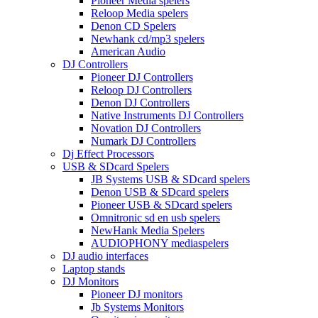
Pioneer Media spelers
Reloop Media spelers
Denon CD Spelers
Newhank cd/mp3 spelers
American Audio
DJ Controllers
Pioneer DJ Controllers
Reloop DJ Controllers
Denon DJ Controllers
Native Instruments DJ Controllers
Novation DJ Controllers
Numark DJ Controllers
Dj Effect Processors
USB & SDcard Spelers
JB Systems USB & SDcard spelers
Denon USB & SDcard spelers
Pioneer USB & SDcard spelers
Omnitronic sd en usb spelers
NewHank Media Spelers
AUDIOPHONY mediaspelers
DJ audio interfaces
Laptop stands
DJ Monitors
Pioneer DJ monitors
Jb Systems Monitors