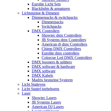
Eurolite Licht Sets
Blacklights & armaturen
Lichtsturing & Dimmen
Dimmerpacks & switchpacks
Dimmerpacks
Switchpacks
DMX Controllers
Showtec dmx Controllers
JB Systems dmx Controllers
American dj dmx Controllers
Chimp DMX Controllers
Eurolite dmx controllers
Colorcue Led DMX Controllers
DMX boosters & splitters
DMX software & hardware
DMX software
DMX Kabels
Madrix besturing Systeem
Licht Statieven
Licht Statief toebehoren
Laser
Showtec Lasers
JB Systems Lasers
American DJ Lasers