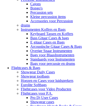
Cajons
Bongo's
Percussion sets
Kleine percussion items
Accessories voor Percussion
drums
Instrumenten Koffers en Bags
Keyboard Tassen en Koffers
Bass Gitaar Cases & bags
E gitaar Cases en Bags
Arcoustische Gitaar Cases & Bags
Overige Snaar Instrumenten
Bags voor BlaasInstrumenten
Standaards voor Instrumenten
Bags voor percussie en drums
Flightcases & Bags
Showgear Daily Cases
Showgear toolbags
Hoezen en Cases voor luidsprekers
Eurolite Softbags
Flightcases voor Video Producten
Flightcases voor P.A.
Pro Dj User Cases
Showgear cases