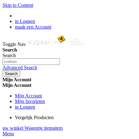
Skip to Content
in Loggen
maak een Account
Toggle Nav
Search
Search
Advanced Search
Search
Mijn Account
Mijn Account
Mijn Account
Mijn favorieten
in Loggen
Vergelijk Producten
uw winkel Wagentje
items
item
Menu