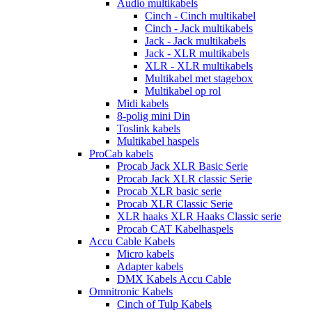
Audio multikabels
Cinch - Cinch multikabel
Cinch - Jack multikabels
Jack - Jack multikabels
Jack - XLR multikabels
XLR - XLR multikabels
Multikabel met stagebox
Multikabel op rol
Midi kabels
8-polig mini Din
Toslink kabels
Multikabel haspels
ProCab kabels
Procab Jack XLR Basic Serie
Procab Jack XLR classic Serie
Procab XLR basic serie
Procab XLR Classic Serie
XLR haaks XLR Haaks Classic serie
Procab CAT Kabelhaspels
Accu Cable Kabels
Micro kabels
Adapter kabels
DMX Kabels Accu Cable
Omnitronic Kabels
Cinch of Tulp Kabels