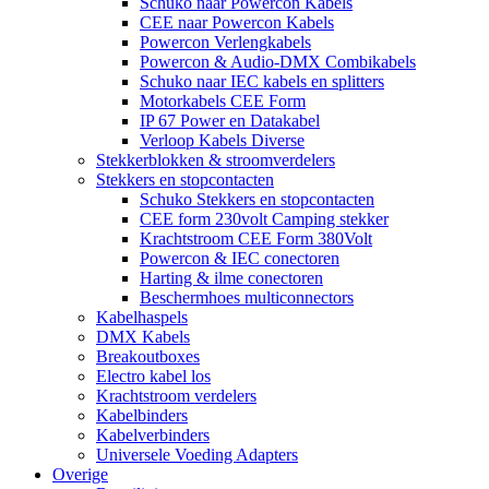
Schuko naar Powercon Kabels
CEE naar Powercon Kabels
Powercon Verlengkabels
Powercon & Audio-DMX Combikabels
Schuko naar IEC kabels en splitters
Motorkabels CEE Form
IP 67 Power en Datakabel
Verloop Kabels Diverse
Stekkerblokken & stroomverdelers
Stekkers en stopcontacten
Schuko Stekkers en stopcontacten
CEE form 230volt Camping stekker
Krachtstroom CEE Form 380Volt
Powercon & IEC conectoren
Harting & ilme conectoren
Beschermhoes multiconnectors
Kabelhaspels
DMX Kabels
Breakoutboxes
Electro kabel los
Krachtstroom verdelers
Kabelbinders
Kabelverbinders
Universele Voeding Adapters
Overige