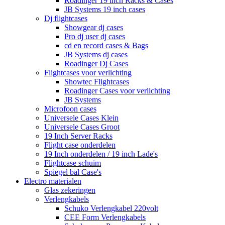
Roadinger 19 inch Racks & Cases
JB Systems 19 inch cases
Dj flightcases
Showgear dj cases
Pro dj user dj cases
cd en record cases & Bags
JB Systems dj cases
Roadinger Dj Cases
Flightcases voor verlichting
Showtec Flightcases
Roadinger Cases voor verlichting
JB Systems
Microfoon cases
Universele Cases Klein
Universele Cases Groot
19 Inch Server Racks
Flight case onderdelen
19 Inch onderdelen / 19 inch Lade's
Flightcase schuim
Spiegel bal Case's
Electro materialen
Glas zekeringen
Verlengkabels
Schuko Verlengkabel 220volt
CEE Form Verlengkabels