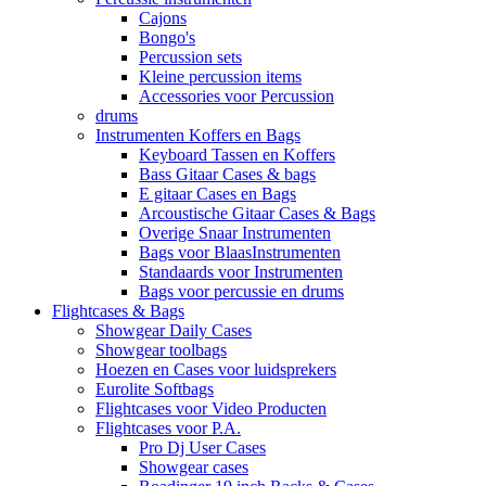
Cajons
Bongo's
Percussion sets
Kleine percussion items
Accessories voor Percussion
drums
Instrumenten Koffers en Bags
Keyboard Tassen en Koffers
Bass Gitaar Cases & bags
E gitaar Cases en Bags
Arcoustische Gitaar Cases & Bags
Overige Snaar Instrumenten
Bags voor BlaasInstrumenten
Standaards voor Instrumenten
Bags voor percussie en drums
Flightcases & Bags
Showgear Daily Cases
Showgear toolbags
Hoezen en Cases voor luidsprekers
Eurolite Softbags
Flightcases voor Video Producten
Flightcases voor P.A.
Pro Dj User Cases
Showgear cases