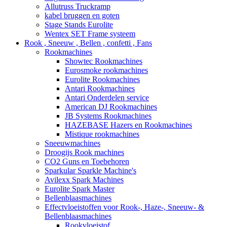
Allutruss Truckramp
kabel bruggen en goten
Stage Stands Eurolite
Wentex SET Frame systeem
Rook , Sneeuw , Bellen , confetti , Fans
Rookmachines
Showtec Rookmachines
Eurosmoke rookmachines
Eurolite Rookmachines
Antari Rookmachines
Antari Onderdelen service
American DJ Rookmachines
JB Systems Rookmachines
HAZEBASE Hazers en Rookmachines
Mistique rookmachines
Sneeuwmachines
Droogijs Rook machines
CO2 Guns en Toebehoren
Sparkular Sparkle Machine's
Avilexx Spark Machines
Eurolite Spark Master
Bellenblaasmachines
Effectvloeistoffen voor Rook-, Haze-, Sneeuw- &
Bellenblaasmachines
Rookvloeistof