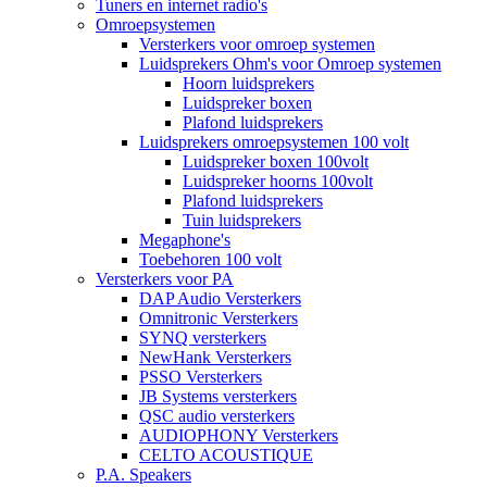
Tuners en internet radio's
Omroepsystemen
Versterkers voor omroep systemen
Luidsprekers Ohm's voor Omroep systemen
Hoorn luidsprekers
Luidspreker boxen
Plafond luidsprekers
Luidsprekers omroepsystemen 100 volt
Luidspreker boxen 100volt
Luidspreker hoorns 100volt
Plafond luidsprekers
Tuin luidsprekers
Megaphone's
Toebehoren 100 volt
Versterkers voor PA
DAP Audio Versterkers
Omnitronic Versterkers
SYNQ versterkers
NewHank Versterkers
PSSO Versterkers
JB Systems versterkers
QSC audio versterkers
AUDIOPHONY Versterkers
CELTO ACOUSTIQUE
P.A. Speakers