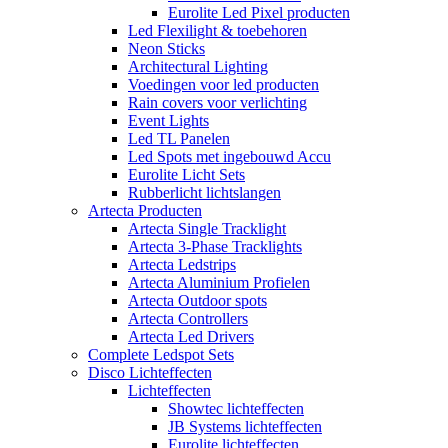
Eurolite Led Pixel producten
Led Flexilight & toebehoren
Neon Sticks
Architectural Lighting
Voedingen voor led producten
Rain covers voor verlichting
Event Lights
Led TL Panelen
Led Spots met ingebouwd Accu
Eurolite Licht Sets
Rubberlicht lichtslangen
Artecta Producten
Artecta Single Tracklight
Artecta 3-Phase Tracklights
Artecta Ledstrips
Artecta Aluminium Profielen
Artecta Outdoor spots
Artecta Controllers
Artecta Led Drivers
Complete Ledspot Sets
Disco Lichteffecten
Lichteffecten
Showtec lichteffecten
JB Systems lichteffecten
Eurolite lichteffecten