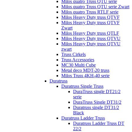
Milos quatro Truss QTU serie
Milos quatro Truss QTU serie Zwart
Milos quatro Truss RTLF serie
Milos Heavy Duty truss QTVF
Milos Heavy Duty truss QTVF
Zwart
Milos Heavy Duty truss QTLF
Milos Heavy Duty truss QTVU
Milos Heavy Duty truss QTVU
zwart
Truss Cirkels
Truss Accessories
MC30 Multi Cube
Metal deco MDT-20 truss
Milos Truss 4KH-40 serie
Duratruss
Duratruss Single Truss
DuraTruss single DT21/2
serie
DuraTruss Single DT31/2
Duratruss single DT31/2
Black
Duratruss Ladder Truss
Duratruss Ladder Truss DT
22/2