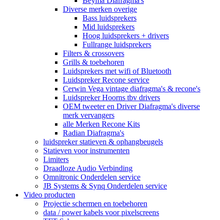
Beyma Diafragma's
Diverse merken overige
Bass luidsprekers
Mid luidsprekers
Hoog luidsprekers + drivers
Fullrange luidsprekers
Filters & crossovers
Grills & toebehoren
Luidsprekers met wifi of Bluetooth
Luidspreker Recone service
Cerwin Vega vintage diafragma's & recone's
Luidspreker Hoorns tbv drivers
OEM tweeter en Driver Diafragma's diverse
merk vervangers
alle Merken Recone Kits
Radian Diafragma's
luidspreker statieven & ophangbeugels
Statieven voor instrumenten
Limiters
Draadloze Audio Verbinding
Omnitronic Onderdelen service
JB Systems & Synq Onderdelen service
Video producten
Projectie schermen en toebehoren
data / power kabels voor pixelscreens