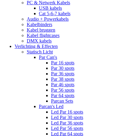
PC & Netwerk Kabels
USB kabels
Cat 5-6-7 kabels
Audio + Powerkabels
Kabelbinders
Kabel bruggen
Kabel flightcases
DMX kabels
Verlichting & Effecten
Statisch Licht
Par Can's
Par 16 spots
Par 30 spots
Par 36 spots
Par 38 spots
Par 46 spots
Par 56 spots
Par 64 spots
Parcan Sets
Parcan's Led
Led Par 16 spots
Led Par 30 spots
Led Par 36 spots
Led Par 56 spots
Led Par 64 spots