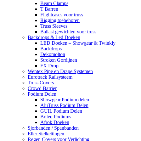
Beam Clamps
T Barren
Flightcases voor truss
Rigging toebehoren
Truss Sleeves
Ballast gewichten voor truss
Backdrops & Led Doeken
LED Doeken – Showgear & Twinkly
Backdrops
Dekomolton
Stroken Gordijnen
FX Drop
Wentex Pipe en Drape Systemen
Eurotrack Railsysteem
Truss Covers
Crowd Barrier
Podium Delen
Showgear Podium delen
AluTruss Podium Delen
GUIL Podium Delen
Briteq Podiums
Afrok Doeken
Sjorbanden / Spanbanden
Eller Stelkettingen
Regen Covers voor Verlichting