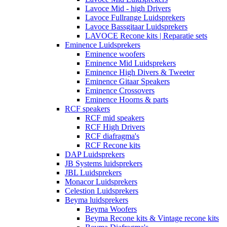
Lavoce Mid - high Drivers
Lavoce Fullrange Luidsprekers
Lavoce Bassgitaar Luidsprekers
LAVOCE Recone kits | Reparatie sets
Eminence Luidsprekers
Eminence woofers
Eminence Mid Luidsprekers
Eminence High Divers & Tweeter
Eminence Gitaar Speakers
Eminence Crossovers
Eminence Hoorns & parts
RCF speakers
RCF mid speakers
RCF High Drivers
RCF diafragma's
RCF Recone kits
DAP Luidsprekers
JB Systems luidsprekers
JBL Luidsprekers
Monacor Luidsprekers
Celestion Luidsprekers
Beyma luidsprekers
Beyma Woofers
Beyma Recone kits & Vintage recone kits