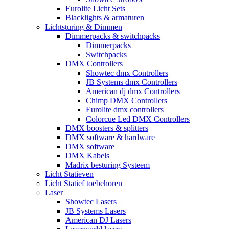
Eurolite Licht Sets
Blacklights & armaturen
Lichtsturing & Dimmen
Dimmerpacks & switchpacks
Dimmerpacks
Switchpacks
DMX Controllers
Showtec dmx Controllers
JB Systems dmx Controllers
American dj dmx Controllers
Chimp DMX Controllers
Eurolite dmx controllers
Colorcue Led DMX Controllers
DMX boosters & splitters
DMX software & hardware
DMX software
DMX Kabels
Madrix besturing Systeem
Licht Statieven
Licht Statief toebehoren
Laser
Showtec Lasers
JB Systems Lasers
American DJ Lasers