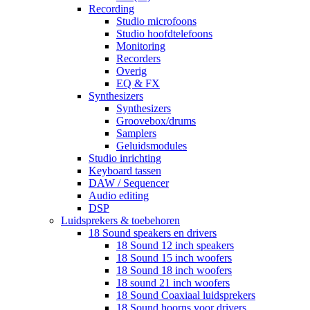
Recording
Studio microfoons
Studio hoofdtelefoons
Monitoring
Recorders
Overig
EQ & FX
Synthesizers
Synthesizers
Groovebox/drums
Samplers
Geluidsmodules
Studio inrichting
Keyboard tassen
DAW / Sequencer
Audio editing
DSP
Luidsprekers & toebehoren
18 Sound speakers en drivers
18 Sound 12 inch speakers
18 Sound 15 inch woofers
18 Sound 18 inch woofers
18 sound 21 inch woofers
18 Sound Coaxiaal luidsprekers
18 Sound hoorns voor drivers