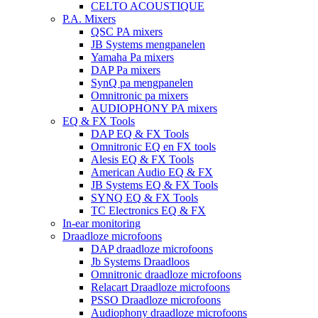
CELTO ACOUSTIQUE
P.A. Mixers
QSC PA mixers
JB Systems mengpanelen
Yamaha Pa mixers
DAP Pa mixers
SynQ pa mengpanelen
Omnitronic pa mixers
AUDIOPHONY PA mixers
EQ & FX Tools
DAP EQ & FX Tools
Omnitronic EQ en FX tools
Alesis EQ & FX Tools
American Audio EQ & FX
JB Systems EQ & FX Tools
SYNQ EQ & FX Tools
TC Electronics EQ & FX
In-ear monitoring
Draadloze microfoons
DAP draadloze microfoons
Jb Systems Draadloos
Omnitronic draadloze microfoons
Relacart Draadloze microfoons
PSSO Draadloze microfoons
Audiophony draadloze microfoons