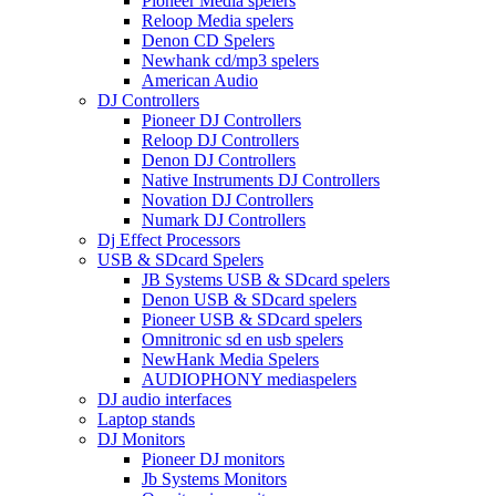
Pioneer Media spelers
Reloop Media spelers
Denon CD Spelers
Newhank cd/mp3 spelers
American Audio
DJ Controllers
Pioneer DJ Controllers
Reloop DJ Controllers
Denon DJ Controllers
Native Instruments DJ Controllers
Novation DJ Controllers
Numark DJ Controllers
Dj Effect Processors
USB & SDcard Spelers
JB Systems USB & SDcard spelers
Denon USB & SDcard spelers
Pioneer USB & SDcard spelers
Omnitronic sd en usb spelers
NewHank Media Spelers
AUDIOPHONY mediaspelers
DJ audio interfaces
Laptop stands
DJ Monitors
Pioneer DJ monitors
Jb Systems Monitors