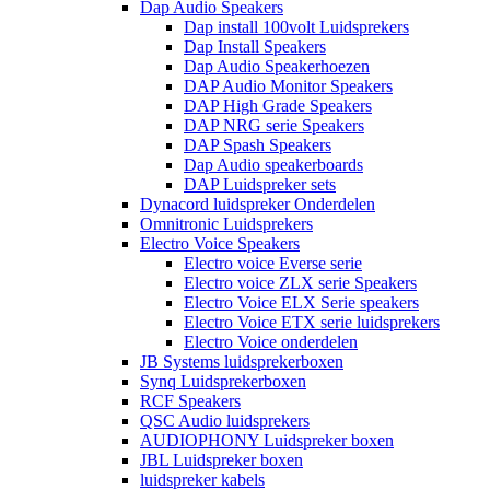
Dap Audio Speakers
Dap install 100volt Luidsprekers
Dap Install Speakers
Dap Audio Speakerhoezen
DAP Audio Monitor Speakers
DAP High Grade Speakers
DAP NRG serie Speakers
DAP Spash Speakers
Dap Audio speakerboards
DAP Luidspreker sets
Dynacord luidspreker Onderdelen
Omnitronic Luidsprekers
Electro Voice Speakers
Electro voice Everse serie
Electro voice ZLX serie Speakers
Electro Voice ELX Serie speakers
Electro Voice ETX serie luidsprekers
Electro Voice onderdelen
JB Systems luidsprekerboxen
Synq Luidsprekerboxen
RCF Speakers
QSC Audio luidsprekers
AUDIOPHONY Luidspreker boxen
JBL Luidspreker boxen
luidspreker kabels