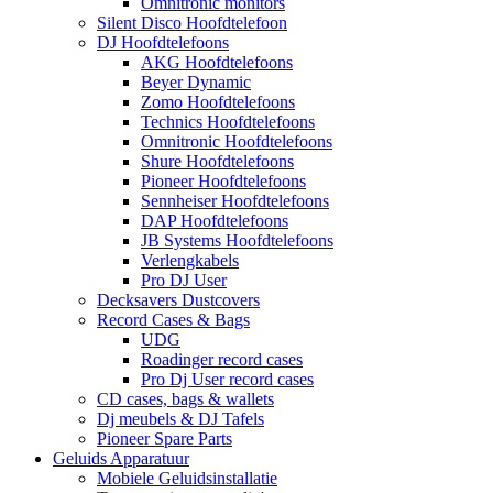
Omnitronic monitors
Silent Disco Hoofdtelefoon
DJ Hoofdtelefoons
AKG Hoofdtelefoons
Beyer Dynamic
Zomo Hoofdtelefoons
Technics Hoofdtelefoons
Omnitronic Hoofdtelefoons
Shure Hoofdtelefoons
Pioneer Hoofdtelefoons
Sennheiser Hoofdtelefoons
DAP Hoofdtelefoons
JB Systems Hoofdtelefoons
Verlengkabels
Pro DJ User
Decksavers Dustcovers
Record Cases & Bags
UDG
Roadinger record cases
Pro Dj User record cases
CD cases, bags & wallets
Dj meubels & DJ Tafels
Pioneer Spare Parts
Geluids Apparatuur
Mobiele Geluidsinstallatie