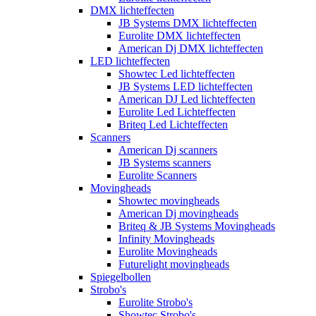
DMX lichteffecten
JB Systems DMX lichteffecten
Eurolite DMX lichteffecten
American Dj DMX lichteffecten
LED lichteffecten
Showtec Led lichteffecten
JB Systems LED lichteffecten
American DJ Led lichteffecten
Eurolite Led Lichteffecten
Briteq Led Lichteffecten
Scanners
American Dj scanners
JB Systems scanners
Eurolite Scanners
Movingheads
Showtec movingheads
American Dj movingheads
Briteq & JB Systems Movingheads
Infinity Movingheads
Eurolite Movingheads
Futurelight movingheads
Spiegelbollen
Strobo's
Eurolite Strobo's
Showtec Strobo's