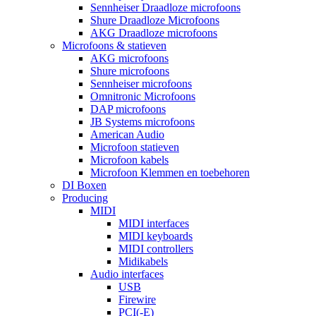
Sennheiser Draadloze microfoons
Shure Draadloze Microfoons
AKG Draadloze microfoons
Microfoons & statieven
AKG microfoons
Shure microfoons
Sennheiser microfoons
Omnitronic Microfoons
DAP microfoons
JB Systems microfoons
American Audio
Microfoon statieven
Microfoon kabels
Microfoon Klemmen en toebehoren
DI Boxen
Producing
MIDI
MIDI interfaces
MIDI keyboards
MIDI controllers
Midikabels
Audio interfaces
USB
Firewire
PCI(-E)