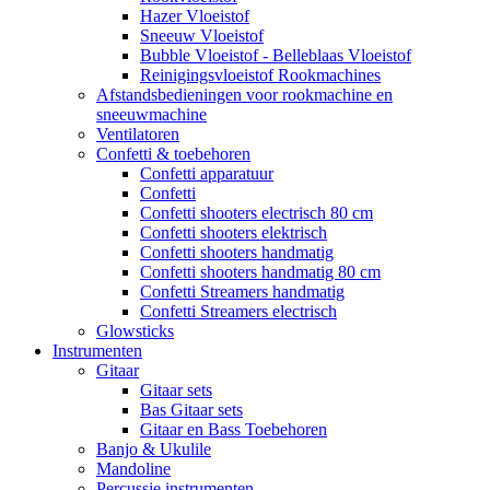
Hazer Vloeistof
Sneeuw Vloeistof
Bubble Vloeistof - Belleblaas Vloeistof
Reinigingsvloeistof Rookmachines
Afstandsbedieningen voor rookmachine en
sneeuwmachine
Ventilatoren
Confetti & toebehoren
Confetti apparatuur
Confetti
Confetti shooters electrisch 80 cm
Confetti shooters elektrisch
Confetti shooters handmatig
Confetti shooters handmatig 80 cm
Confetti Streamers handmatig
Confetti Streamers electrisch
Glowsticks
Instrumenten
Gitaar
Gitaar sets
Bas Gitaar sets
Gitaar en Bass Toebehoren
Banjo & Ukulile
Mandoline
Percussie instrumenten