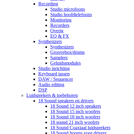
Recording
Studio microfoons
Studio hoofdtelefoons
Monitoring
Recorders
Overig
EQ & FX
Synthesizers
Synthesizers
Groovebox/drums
Samplers
Geluidsmodules
Studio inrichting
Keyboard tassen
DAW / Sequencer
Audio editing
DSP
Luidsprekers & toebehoren
18 Sound speakers en drivers
18 Sound 12 inch speakers
18 Sound 15 inch woofers
18 Sound 18 inch woofers
18 sound 21 inch woofers
18 Sound Coaxiaal luidsprekers
18 Sound hoorns voor drivers