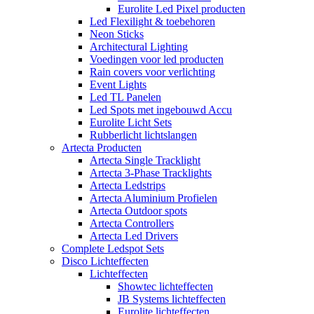
Eurolite Led Pixel producten
Led Flexilight & toebehoren
Neon Sticks
Architectural Lighting
Voedingen voor led producten
Rain covers voor verlichting
Event Lights
Led TL Panelen
Led Spots met ingebouwd Accu
Eurolite Licht Sets
Rubberlicht lichtslangen
Artecta Producten
Artecta Single Tracklight
Artecta 3-Phase Tracklights
Artecta Ledstrips
Artecta Aluminium Profielen
Artecta Outdoor spots
Artecta Controllers
Artecta Led Drivers
Complete Ledspot Sets
Disco Lichteffecten
Lichteffecten
Showtec lichteffecten
JB Systems lichteffecten
Eurolite lichteffecten