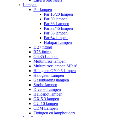
Laserworld lasers
Lampen
Par lampen
Par 16/20 lampen
Par 30 lampen
Par 36 Lampen
Par 38/46 lampen
Par 56 lampen
Par 64 lampen
Halopar Lampen
E 27 fitting
R7S fitting
G6.35 Lampen
Multimirror lampen
Multimirror lampen MR16
Halogeen GY 9.5 lampen
Halogeen Lampen
Gasontladingslampen
Strobe lampen
Diverse Lampen
Hallospot lampen
GX 5.3 lampen
GU 10 lampen
CDM Lampen
Fittingen en lamphouders