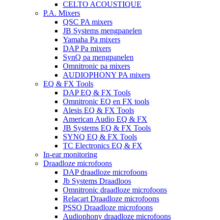
CELTO ACOUSTIQUE
P.A. Mixers
QSC PA mixers
JB Systems mengpanelen
Yamaha Pa mixers
DAP Pa mixers
SynQ pa mengpanelen
Omnitronic pa mixers
AUDIOPHONY PA mixers
EQ & FX Tools
DAP EQ & FX Tools
Omnitronic EQ en FX tools
Alesis EQ & FX Tools
American Audio EQ & FX
JB Systems EQ & FX Tools
SYNQ EQ & FX Tools
TC Electronics EQ & FX
In-ear monitoring
Draadloze microfoons
DAP draadloze microfoons
Jb Systems Draadloos
Omnitronic draadloze microfoons
Relacart Draadloze microfoons
PSSO Draadloze microfoons
Audiophony draadloze microfoons