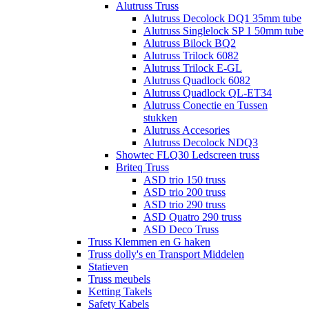
Alutruss Truss
Alutruss Decolock DQ1 35mm tube
Alutruss Singlelock SP 1 50mm tube
Alutruss Bilock BQ2
Alutruss Trilock 6082
Alutruss Trilock E-GL
Alutruss Quadlock 6082
Alutruss Quadlock QL-ET34
Alutruss Conectie en Tussen
stukken
Alutruss Accesories
Alutruss Decolock NDQ3
Showtec FLQ30 Ledscreen truss
Briteq Truss
ASD trio 150 truss
ASD trio 200 truss
ASD trio 290 truss
ASD Quatro 290 truss
ASD Deco Truss
Truss Klemmen en G haken
Truss dolly's en Transport Middelen
Statieven
Truss meubels
Ketting Takels
Safety Kabels