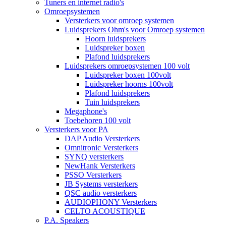
Tuners en internet radio's
Omroepsystemen
Versterkers voor omroep systemen
Luidsprekers Ohm's voor Omroep systemen
Hoorn luidsprekers
Luidspreker boxen
Plafond luidsprekers
Luidsprekers omroepsystemen 100 volt
Luidspreker boxen 100volt
Luidspreker hoorns 100volt
Plafond luidsprekers
Tuin luidsprekers
Megaphone's
Toebehoren 100 volt
Versterkers voor PA
DAP Audio Versterkers
Omnitronic Versterkers
SYNQ versterkers
NewHank Versterkers
PSSO Versterkers
JB Systems versterkers
QSC audio versterkers
AUDIOPHONY Versterkers
CELTO ACOUSTIQUE
P.A. Speakers