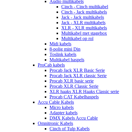
Audio multikabels
Cinch - Cinch multikabel
Cinch - Jack multikabels
Jack - Jack multikabels
Jack - XLR multikabels
XLR - XLR multikabels
Multikabel met stagebox
Multikabel op rol
Midi kabels
8-polig mini Din
Toslink kabels
Multikabel haspels
ProCab kabels
Procab Jack XLR Basic Serie
Procab Jack XLR classic Serie
Procab XLR basic serie
Procab XLR Classic Serie
XLR haaks XLR Haaks Classic serie
Procab CAT Kabelhaspels
Accu Cable Kabels
Micro kabels
Adapter kabels
DMX Kabels Accu Cable
Omnitronic Kabels
Cinch of Tulp Kabels