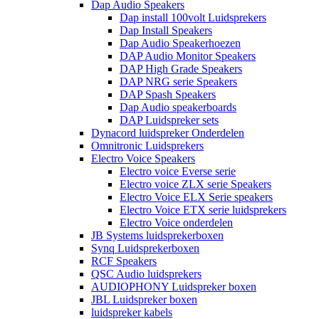
Dap Audio Speakers
Dap install 100volt Luidsprekers
Dap Install Speakers
Dap Audio Speakerhoezen
DAP Audio Monitor Speakers
DAP High Grade Speakers
DAP NRG serie Speakers
DAP Spash Speakers
Dap Audio speakerboards
DAP Luidspreker sets
Dynacord luidspreker Onderdelen
Omnitronic Luidsprekers
Electro Voice Speakers
Electro voice Everse serie
Electro voice ZLX serie Speakers
Electro Voice ELX Serie speakers
Electro Voice ETX serie luidsprekers
Electro Voice onderdelen
JB Systems luidsprekerboxen
Synq Luidsprekerboxen
RCF Speakers
QSC Audio luidsprekers
AUDIOPHONY Luidspreker boxen
JBL Luidspreker boxen
luidspreker kabels