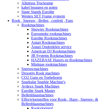
Allutruss Truckramp
kabel bruggen en goten
Stage Stands Eurolite
Wentex SET Frame systeem
Rook , Sneeuw , Bellen , confetti , Fans
Rookmachines
Showtec Rookmachines
Eurosmoke rookmachines
Eurolite Rookmachines
Antari Rookmachines
Antari Onderdelen service
American DJ Rookmachines
JB Systems Rookmachines
HAZEBASE Hazers en Rookmachines
Mistique rookmachines
Sneeuwmachines
Droogijs Rook machines
CO2 Guns en Toebehoren
Sparkular Sparkle Machine's
Avilexx Spark Machines
Eurolite Spark Master
Bellenblaasmachines
Effectvloeistoffen voor Rook-, Haze-, Sneeuw- &
Bellenblaasmachines
Rookvloeistof