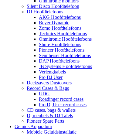
Omnitronic monitors
Silent Disco Hoofdtelefoon
DJ Hoofdtelefoons
AKG Hoofdtelefoons
Beyer Dynamic
Zomo Hoofdtelefoons
Technics Hoofdtelefoons
Omnitronic Hoofdtelefoons
Shure Hoofdtelefoons
Pioneer Hoofdtelefoons
Sennheiser Hoofdtelefoons
DAP Hoofdtelefoons
JB Systems Hoofdtelefoons
Verlengkabels
Pro DJ User
Decksavers Dustcovers
Record Cases & Bags
UDG
Roadinger record cases
Pro Dj User record cases
CD cases, bags & wallets
Dj meubels & DJ Tafels
Pioneer Spare Parts
Geluids Apparatuur
Mobiele Geluidsinstallatie