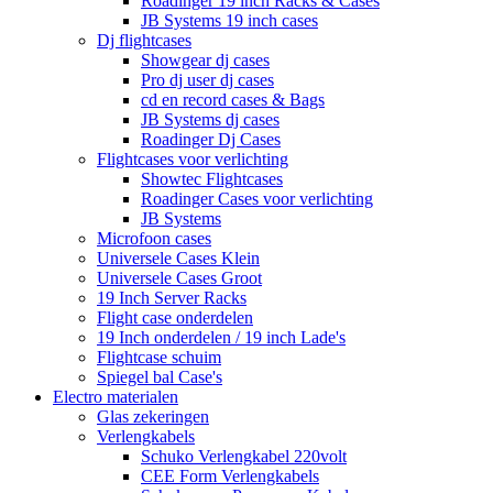
Roadinger 19 inch Racks & Cases
JB Systems 19 inch cases
Dj flightcases
Showgear dj cases
Pro dj user dj cases
cd en record cases & Bags
JB Systems dj cases
Roadinger Dj Cases
Flightcases voor verlichting
Showtec Flightcases
Roadinger Cases voor verlichting
JB Systems
Microfoon cases
Universele Cases Klein
Universele Cases Groot
19 Inch Server Racks
Flight case onderdelen
19 Inch onderdelen / 19 inch Lade's
Flightcase schuim
Spiegel bal Case's
Electro materialen
Glas zekeringen
Verlengkabels
Schuko Verlengkabel 220volt
CEE Form Verlengkabels