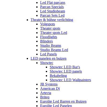
Led Flat parcans
Parcan Specials
Led Studiobeam
Parcan Sets Led
Theater & bühne verlichting
Volgspots
Theater spots
Theater spots Led
Floodlights
Blinders
Studio Beams
Studio Beams Led
Led Panels
LED panelen en buizen
Showtec
Showtec LED Bar's
Showtec LED panels
Bekabeling
Showtec LED Wallpainters
JB Systems
American Dj
Artecta
Briteq
Eurolite Led Barren en Buizen
Eurolite Led Panelen