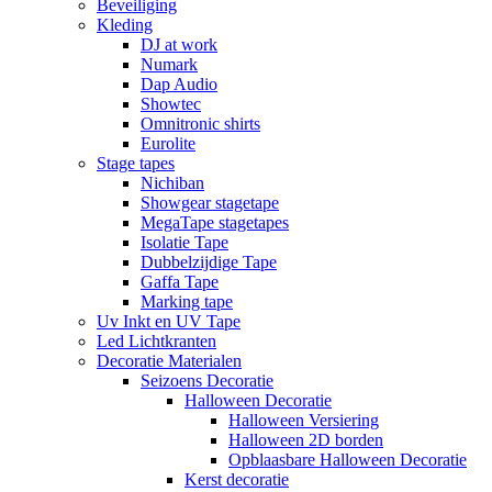
Beveiliging
Kleding
DJ at work
Numark
Dap Audio
Showtec
Omnitronic shirts
Eurolite
Stage tapes
Nichiban
Showgear stagetape
MegaTape stagetapes
Isolatie Tape
Dubbelzijdige Tape
Gaffa Tape
Marking tape
Uv Inkt en UV Tape
Led Lichtkranten
Decoratie Materialen
Seizoens Decoratie
Halloween Decoratie
Halloween Versiering
Halloween 2D borden
Opblaasbare Halloween Decoratie
Kerst decoratie