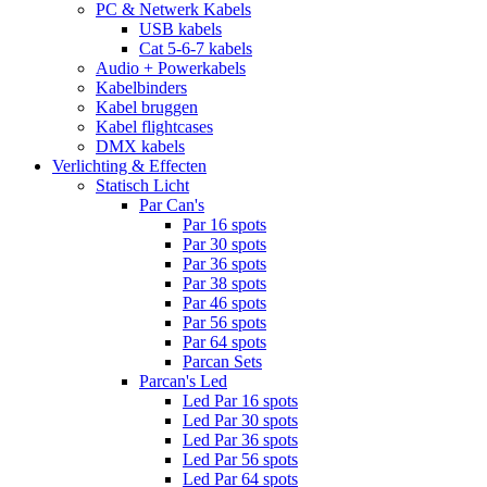
PC & Netwerk Kabels
USB kabels
Cat 5-6-7 kabels
Audio + Powerkabels
Kabelbinders
Kabel bruggen
Kabel flightcases
DMX kabels
Verlichting & Effecten
Statisch Licht
Par Can's
Par 16 spots
Par 30 spots
Par 36 spots
Par 38 spots
Par 46 spots
Par 56 spots
Par 64 spots
Parcan Sets
Parcan's Led
Led Par 16 spots
Led Par 30 spots
Led Par 36 spots
Led Par 56 spots
Led Par 64 spots