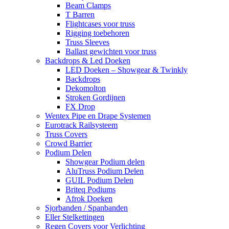
Beam Clamps
T Barren
Flightcases voor truss
Rigging toebehoren
Truss Sleeves
Ballast gewichten voor truss
Backdrops & Led Doeken
LED Doeken – Showgear & Twinkly
Backdrops
Dekomolton
Stroken Gordijnen
FX Drop
Wentex Pipe en Drape Systemen
Eurotrack Railsysteem
Truss Covers
Crowd Barrier
Podium Delen
Showgear Podium delen
AluTruss Podium Delen
GUIL Podium Delen
Briteq Podiums
Afrok Doeken
Sjorbanden / Spanbanden
Eller Stelkettingen
Regen Covers voor Verlichting