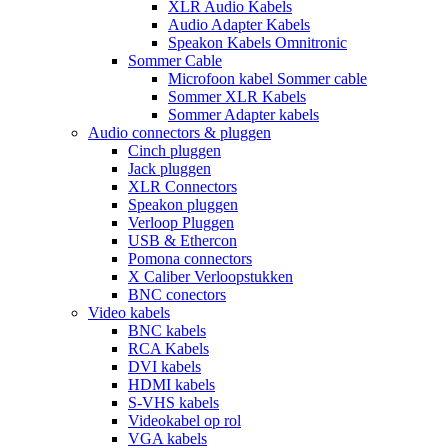
XLR Audio Kabels
Audio Adapter Kabels
Speakon Kabels Omnitronic
Sommer Cable
Microfoon kabel Sommer cable
Sommer XLR Kabels
Sommer Adapter kabels
Audio connectors & pluggen
Cinch pluggen
Jack pluggen
XLR Connectors
Speakon pluggen
Verloop Pluggen
USB & Ethercon
Pomona connectors
X Caliber Verloopstukken
BNC conectors
Video kabels
BNC kabels
RCA Kabels
DVI kabels
HDMI kabels
S-VHS kabels
Videokabel op rol
VGA kabels