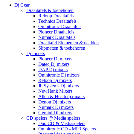
Dj Gear
Draaitafels & toebehoren
Reloop Draaitafels
Technics Draaitafels
Omnitronic Draaitafels
Pioneer Draaitafels
Numark Draaitafels
Draaitafel Elementen & naalden
Slipmatten & toebehoren
Dj mixers
Pioneer Dj mixers
Dateq Dj mixers
DAP Dj mixers
Omnitronic Dj mixers
Reloop Dj mixers
Jb Systems Dj mixers
NewHank Mixers
Allen & Heath dj mixers
Denon Dj mixers
Numark Dj mixers
Gemini Dj mixers
CD spelers @ Media spelers
Dap CD & Mediaspelers
Omnitronic CD - MP3 Spelers