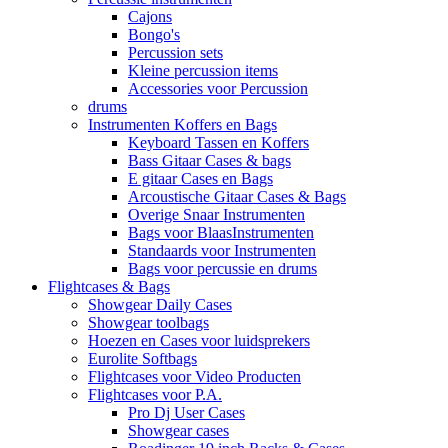
Cajons
Bongo's
Percussion sets
Kleine percussion items
Accessories voor Percussion
drums
Instrumenten Koffers en Bags
Keyboard Tassen en Koffers
Bass Gitaar Cases & bags
E gitaar Cases en Bags
Arcoustische Gitaar Cases & Bags
Overige Snaar Instrumenten
Bags voor BlaasInstrumenten
Standaards voor Instrumenten
Bags voor percussie en drums
Flightcases & Bags
Showgear Daily Cases
Showgear toolbags
Hoezen en Cases voor luidsprekers
Eurolite Softbags
Flightcases voor Video Producten
Flightcases voor P.A.
Pro Dj User Cases
Showgear cases