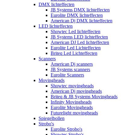
DMX lichteffecten
JB Systems DMX lichteffecten
Eurolite DMX lichteffecten
American Dj DMX lichteffecten
LED lichteffecten
Showtec Led lichteffecten
JB Systems LED lichteffecten
American DJ Led lichteffecten
Eurolite Led Lichteffecten
Briteq Led Lichteffecten
Scanners
American Dj scanners
JB Systems scanners
Eurolite Scanners
Movingheads
Showtec movingheads
American Dj movingheads
Briteq & JB Systems Movingheads
Infinity Movingheads
Eurolite Movingheads
Futurelight movingheads
Spiegelbollen
Strobo's
Eurolite Strobo's
Showtec Strobo's