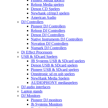
Pioneer Media spelers
Reloop Media spelers
Denon CD Spelers
Newhank cd/mp3 spelers
American Audio
DJ Controllers
Pioneer DJ Controllers
Reloop DJ Controllers
Denon DJ Controllers
Native Instruments DJ Controllers
Novation DJ Controllers
Numark DJ Controllers
Dj Effect Processors
USB & SDcard Spelers
JB Systems USB & SDcard spelers
Denon USB & SDcard spelers
Pioneer USB & SDcard spelers
Omnitronic sd en usb spelers
NewHank Media Spelers
AUDIOPHONY mediaspelers
DJ audio interfaces
Laptop stands
DJ Monitors
Pioneer DJ monitors
Jb Systems Monitors