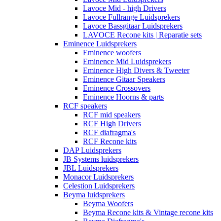
Lavoce Mid - high Drivers
Lavoce Fullrange Luidsprekers
Lavoce Bassgitaar Luidsprekers
LAVOCE Recone kits | Reparatie sets
Eminence Luidsprekers
Eminence woofers
Eminence Mid Luidsprekers
Eminence High Divers & Tweeter
Eminence Gitaar Speakers
Eminence Crossovers
Eminence Hoorns & parts
RCF speakers
RCF mid speakers
RCF High Drivers
RCF diafragma's
RCF Recone kits
DAP Luidsprekers
JB Systems luidsprekers
JBL Luidsprekers
Monacor Luidsprekers
Celestion Luidsprekers
Beyma luidsprekers
Beyma Woofers
Beyma Recone kits & Vintage recone kits