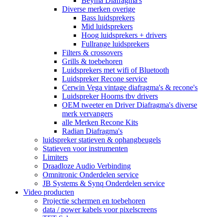
Beyma Diafragma's
Diverse merken overige
Bass luidsprekers
Mid luidsprekers
Hoog luidsprekers + drivers
Fullrange luidsprekers
Filters & crossovers
Grills & toebehoren
Luidsprekers met wifi of Bluetooth
Luidspreker Recone service
Cerwin Vega vintage diafragma's & recone's
Luidspreker Hoorns tbv drivers
OEM tweeter en Driver Diafragma's diverse
merk vervangers
alle Merken Recone Kits
Radian Diafragma's
luidspreker statieven & ophangbeugels
Statieven voor instrumenten
Limiters
Draadloze Audio Verbinding
Omnitronic Onderdelen service
JB Systems & Synq Onderdelen service
Video producten
Projectie schermen en toebehoren
data / power kabels voor pixelscreens