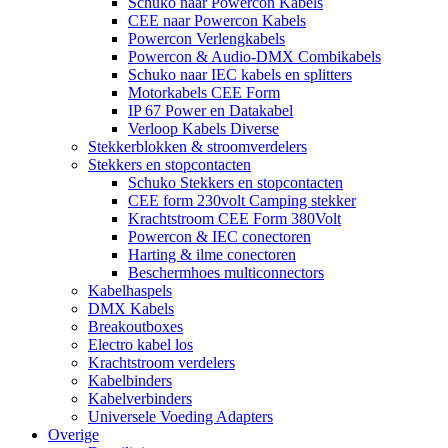
Schuko naar Powercon Kabels
CEE naar Powercon Kabels
Powercon Verlengkabels
Powercon & Audio-DMX Combikabels
Schuko naar IEC kabels en splitters
Motorkabels CEE Form
IP 67 Power en Datakabel
Verloop Kabels Diverse
Stekkerblokken & stroomverdelers
Stekkers en stopcontacten
Schuko Stekkers en stopcontacten
CEE form 230volt Camping stekker
Krachtstroom CEE Form 380Volt
Powercon & IEC conectoren
Harting & ilme conectoren
Beschermhoes multiconnectors
Kabelhaspels
DMX Kabels
Breakoutboxes
Electro kabel los
Krachtstroom verdelers
Kabelbinders
Kabelverbinders
Universele Voeding Adapters
Overige