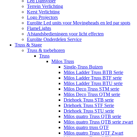
Led Dansvloer
Terrein Verlichting
Kerst Verlichting
Logo Projectors
Eurolite Led units voor Movingheads en led par spots
FlameLights
Afstandsbedieningen voor licht effecten
Eurolite Onderdelen Service
Truss & Stage
Truss & toebehoren
Truss
Milos Truss
Single-Truss Buizen
Milos Ladder Truss BTB Serie
Milos Ladder Truss BTF serie
Milos Ladder Truss BTU serie
Milos Deco Truss STM serie
Milos Deco Truss QTM serie
Driehoek Truss STB serie
Driehoek Truss STF Serie
Driehoek Truss STU serie
Milos quatro Truss QTB serie
Milos quatro Truss QTB serie zwart
Milos quatro truss QTF
Milos quatro Truss QTF Zwart