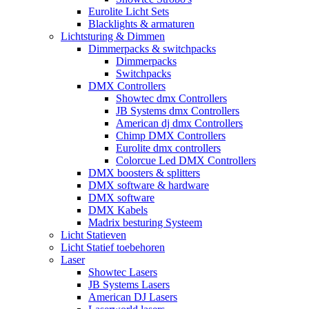
Eurolite Licht Sets
Blacklights & armaturen
Lichtsturing & Dimmen
Dimmerpacks & switchpacks
Dimmerpacks
Switchpacks
DMX Controllers
Showtec dmx Controllers
JB Systems dmx Controllers
American dj dmx Controllers
Chimp DMX Controllers
Eurolite dmx controllers
Colorcue Led DMX Controllers
DMX boosters & splitters
DMX software & hardware
DMX software
DMX Kabels
Madrix besturing Systeem
Licht Statieven
Licht Statief toebehoren
Laser
Showtec Lasers
JB Systems Lasers
American DJ Lasers