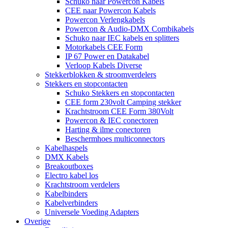
Schuko naar Powercon Kabels
CEE naar Powercon Kabels
Powercon Verlengkabels
Powercon & Audio-DMX Combikabels
Schuko naar IEC kabels en splitters
Motorkabels CEE Form
IP 67 Power en Datakabel
Verloop Kabels Diverse
Stekkerblokken & stroomverdelers
Stekkers en stopcontacten
Schuko Stekkers en stopcontacten
CEE form 230volt Camping stekker
Krachtstroom CEE Form 380Volt
Powercon & IEC conectoren
Harting & ilme conectoren
Beschermhoes multiconnectors
Kabelhaspels
DMX Kabels
Breakoutboxes
Electro kabel los
Krachtstroom verdelers
Kabelbinders
Kabelverbinders
Universele Voeding Adapters
Overige