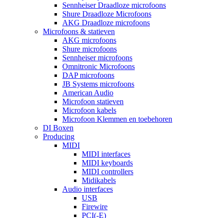
Sennheiser Draadloze microfoons
Shure Draadloze Microfoons
AKG Draadloze microfoons
Microfoons & statieven
AKG microfoons
Shure microfoons
Sennheiser microfoons
Omnitronic Microfoons
DAP microfoons
JB Systems microfoons
American Audio
Microfoon statieven
Microfoon kabels
Microfoon Klemmen en toebehoren
DI Boxen
Producing
MIDI
MIDI interfaces
MIDI keyboards
MIDI controllers
Midikabels
Audio interfaces
USB
Firewire
PCI(-E)