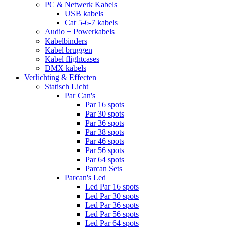
PC & Netwerk Kabels
USB kabels
Cat 5-6-7 kabels
Audio + Powerkabels
Kabelbinders
Kabel bruggen
Kabel flightcases
DMX kabels
Verlichting & Effecten
Statisch Licht
Par Can's
Par 16 spots
Par 30 spots
Par 36 spots
Par 38 spots
Par 46 spots
Par 56 spots
Par 64 spots
Parcan Sets
Parcan's Led
Led Par 16 spots
Led Par 30 spots
Led Par 36 spots
Led Par 56 spots
Led Par 64 spots