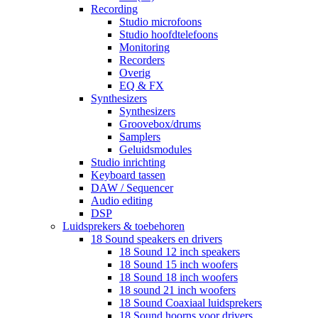
Recording
Studio microfoons
Studio hoofdtelefoons
Monitoring
Recorders
Overig
EQ & FX
Synthesizers
Synthesizers
Groovebox/drums
Samplers
Geluidsmodules
Studio inrichting
Keyboard tassen
DAW / Sequencer
Audio editing
DSP
Luidsprekers & toebehoren
18 Sound speakers en drivers
18 Sound 12 inch speakers
18 Sound 15 inch woofers
18 Sound 18 inch woofers
18 sound 21 inch woofers
18 Sound Coaxiaal luidsprekers
18 Sound hoorns voor drivers