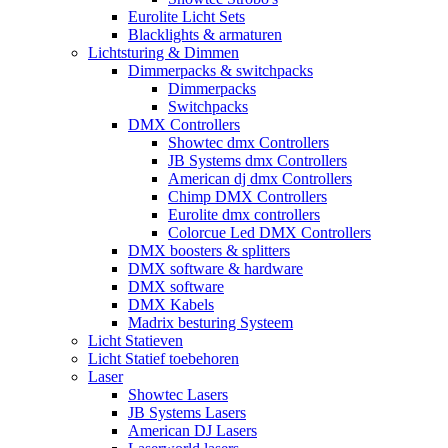
Eurolite Licht Sets
Blacklights & armaturen
Lichtsturing & Dimmen
Dimmerpacks & switchpacks
Dimmerpacks
Switchpacks
DMX Controllers
Showtec dmx Controllers
JB Systems dmx Controllers
American dj dmx Controllers
Chimp DMX Controllers
Eurolite dmx controllers
Colorcue Led DMX Controllers
DMX boosters & splitters
DMX software & hardware
DMX software
DMX Kabels
Madrix besturing Systeem
Licht Statieven
Licht Statief toebehoren
Laser
Showtec Lasers
JB Systems Lasers
American DJ Lasers