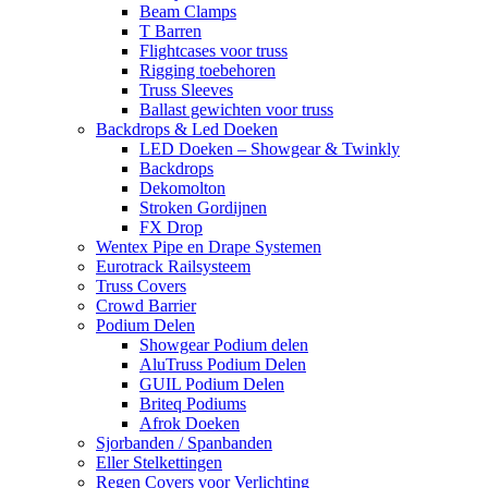
Beam Clamps
T Barren
Flightcases voor truss
Rigging toebehoren
Truss Sleeves
Ballast gewichten voor truss
Backdrops & Led Doeken
LED Doeken – Showgear & Twinkly
Backdrops
Dekomolton
Stroken Gordijnen
FX Drop
Wentex Pipe en Drape Systemen
Eurotrack Railsysteem
Truss Covers
Crowd Barrier
Podium Delen
Showgear Podium delen
AluTruss Podium Delen
GUIL Podium Delen
Briteq Podiums
Afrok Doeken
Sjorbanden / Spanbanden
Eller Stelkettingen
Regen Covers voor Verlichting