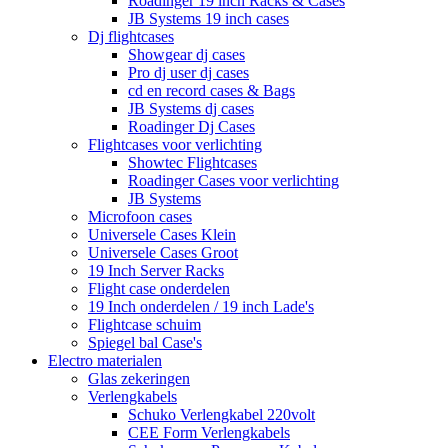
Roadinger 19 inch Racks & Cases
JB Systems 19 inch cases
Dj flightcases
Showgear dj cases
Pro dj user dj cases
cd en record cases & Bags
JB Systems dj cases
Roadinger Dj Cases
Flightcases voor verlichting
Showtec Flightcases
Roadinger Cases voor verlichting
JB Systems
Microfoon cases
Universele Cases Klein
Universele Cases Groot
19 Inch Server Racks
Flight case onderdelen
19 Inch onderdelen / 19 inch Lade's
Flightcase schuim
Spiegel bal Case's
Electro materialen
Glas zekeringen
Verlengkabels
Schuko Verlengkabel 220volt
CEE Form Verlengkabels