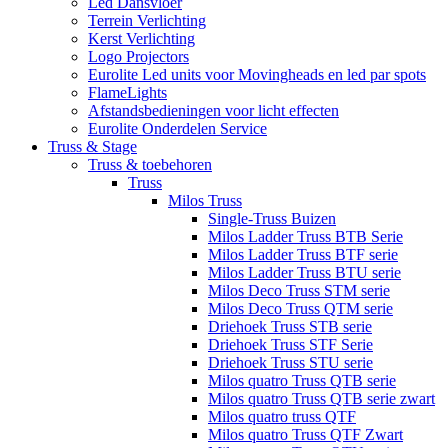
Led Dansvloer
Terrein Verlichting
Kerst Verlichting
Logo Projectors
Eurolite Led units voor Movingheads en led par spots
FlameLights
Afstandsbedieningen voor licht effecten
Eurolite Onderdelen Service
Truss & Stage
Truss & toebehoren
Truss
Milos Truss
Single-Truss Buizen
Milos Ladder Truss BTB Serie
Milos Ladder Truss BTF serie
Milos Ladder Truss BTU serie
Milos Deco Truss STM serie
Milos Deco Truss QTM serie
Driehoek Truss STB serie
Driehoek Truss STF Serie
Driehoek Truss STU serie
Milos quatro Truss QTB serie
Milos quatro Truss QTB serie zwart
Milos quatro truss QTF
Milos quatro Truss QTF Zwart