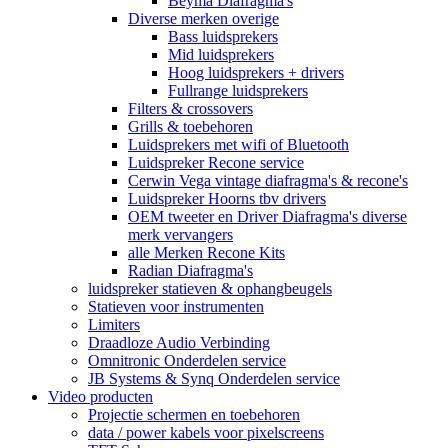
Beyma Diafragma's
Diverse merken overige
Bass luidsprekers
Mid luidsprekers
Hoog luidsprekers + drivers
Fullrange luidsprekers
Filters & crossovers
Grills & toebehoren
Luidsprekers met wifi of Bluetooth
Luidspreker Recone service
Cerwin Vega vintage diafragma's & recone's
Luidspreker Hoorns tbv drivers
OEM tweeter en Driver Diafragma's diverse
merk vervangers
alle Merken Recone Kits
Radian Diafragma's
luidspreker statieven & ophangbeugels
Statieven voor instrumenten
Limiters
Draadloze Audio Verbinding
Omnitronic Onderdelen service
JB Systems & Synq Onderdelen service
Video producten
Projectie schermen en toebehoren
data / power kabels voor pixelscreens