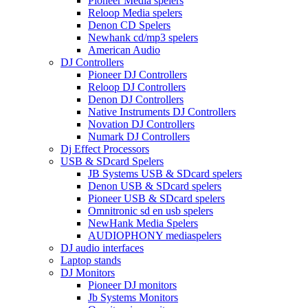
Pioneer Media spelers
Reloop Media spelers
Denon CD Spelers
Newhank cd/mp3 spelers
American Audio
DJ Controllers
Pioneer DJ Controllers
Reloop DJ Controllers
Denon DJ Controllers
Native Instruments DJ Controllers
Novation DJ Controllers
Numark DJ Controllers
Dj Effect Processors
USB & SDcard Spelers
JB Systems USB & SDcard spelers
Denon USB & SDcard spelers
Pioneer USB & SDcard spelers
Omnitronic sd en usb spelers
NewHank Media Spelers
AUDIOPHONY mediaspelers
DJ audio interfaces
Laptop stands
DJ Monitors
Pioneer DJ monitors
Jb Systems Monitors