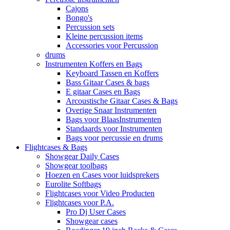
Cajons
Bongo's
Percussion sets
Kleine percussion items
Accessories voor Percussion
drums
Instrumenten Koffers en Bags
Keyboard Tassen en Koffers
Bass Gitaar Cases & bags
E gitaar Cases en Bags
Arcoustische Gitaar Cases & Bags
Overige Snaar Instrumenten
Bags voor BlaasInstrumenten
Standaards voor Instrumenten
Bags voor percussie en drums
Flightcases & Bags
Showgear Daily Cases
Showgear toolbags
Hoezen en Cases voor luidsprekers
Eurolite Softbags
Flightcases voor Video Producten
Flightcases voor P.A.
Pro Dj User Cases
Showgear cases