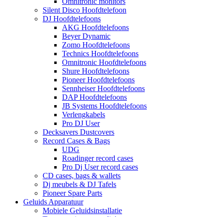
Omnitronic monitors
Silent Disco Hoofdtelefoon
DJ Hoofdtelefoons
AKG Hoofdtelefoons
Beyer Dynamic
Zomo Hoofdtelefoons
Technics Hoofdtelefoons
Omnitronic Hoofdtelefoons
Shure Hoofdtelefoons
Pioneer Hoofdtelefoons
Sennheiser Hoofdtelefoons
DAP Hoofdtelefoons
JB Systems Hoofdtelefoons
Verlengkabels
Pro DJ User
Decksavers Dustcovers
Record Cases & Bags
UDG
Roadinger record cases
Pro Dj User record cases
CD cases, bags & wallets
Dj meubels & DJ Tafels
Pioneer Spare Parts
Geluids Apparatuur
Mobiele Geluidsinstallatie