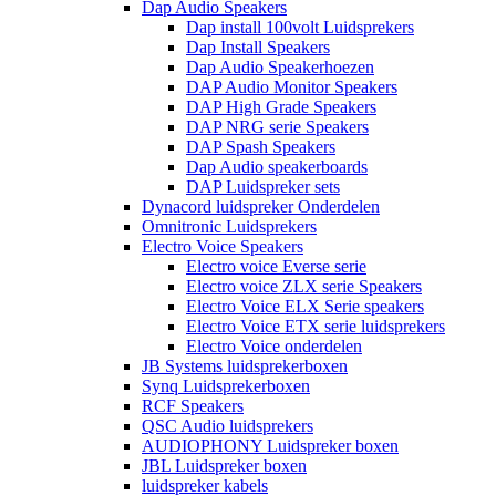
Dap Audio Speakers
Dap install 100volt Luidsprekers
Dap Install Speakers
Dap Audio Speakerhoezen
DAP Audio Monitor Speakers
DAP High Grade Speakers
DAP NRG serie Speakers
DAP Spash Speakers
Dap Audio speakerboards
DAP Luidspreker sets
Dynacord luidspreker Onderdelen
Omnitronic Luidsprekers
Electro Voice Speakers
Electro voice Everse serie
Electro voice ZLX serie Speakers
Electro Voice ELX Serie speakers
Electro Voice ETX serie luidsprekers
Electro Voice onderdelen
JB Systems luidsprekerboxen
Synq Luidsprekerboxen
RCF Speakers
QSC Audio luidsprekers
AUDIOPHONY Luidspreker boxen
JBL Luidspreker boxen
luidspreker kabels