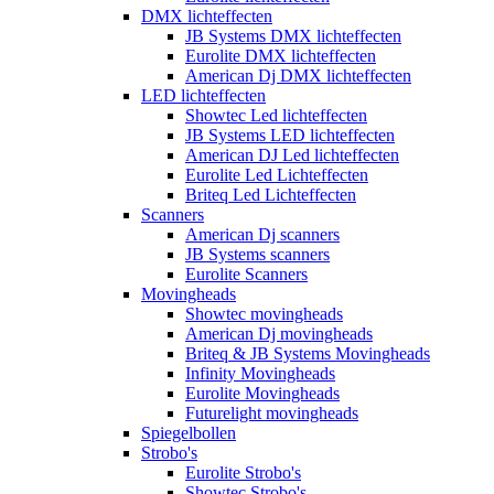
DMX lichteffecten
JB Systems DMX lichteffecten
Eurolite DMX lichteffecten
American Dj DMX lichteffecten
LED lichteffecten
Showtec Led lichteffecten
JB Systems LED lichteffecten
American DJ Led lichteffecten
Eurolite Led Lichteffecten
Briteq Led Lichteffecten
Scanners
American Dj scanners
JB Systems scanners
Eurolite Scanners
Movingheads
Showtec movingheads
American Dj movingheads
Briteq & JB Systems Movingheads
Infinity Movingheads
Eurolite Movingheads
Futurelight movingheads
Spiegelbollen
Strobo's
Eurolite Strobo's
Showtec Strobo's