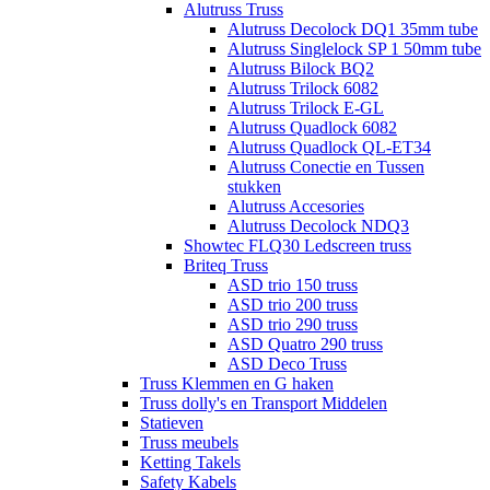
Alutruss Truss
Alutruss Decolock DQ1 35mm tube
Alutruss Singlelock SP 1 50mm tube
Alutruss Bilock BQ2
Alutruss Trilock 6082
Alutruss Trilock E-GL
Alutruss Quadlock 6082
Alutruss Quadlock QL-ET34
Alutruss Conectie en Tussen
stukken
Alutruss Accesories
Alutruss Decolock NDQ3
Showtec FLQ30 Ledscreen truss
Briteq Truss
ASD trio 150 truss
ASD trio 200 truss
ASD trio 290 truss
ASD Quatro 290 truss
ASD Deco Truss
Truss Klemmen en G haken
Truss dolly's en Transport Middelen
Statieven
Truss meubels
Ketting Takels
Safety Kabels