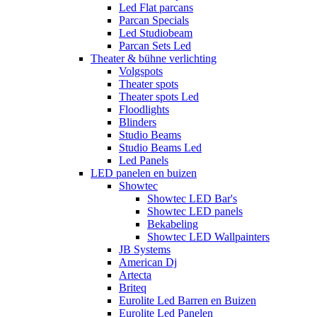
Led Flat parcans
Parcan Specials
Led Studiobeam
Parcan Sets Led
Theater & bühne verlichting
Volgspots
Theater spots
Theater spots Led
Floodlights
Blinders
Studio Beams
Studio Beams Led
Led Panels
LED panelen en buizen
Showtec
Showtec LED Bar's
Showtec LED panels
Bekabeling
Showtec LED Wallpainters
JB Systems
American Dj
Artecta
Briteq
Eurolite Led Barren en Buizen
Eurolite Led Panelen