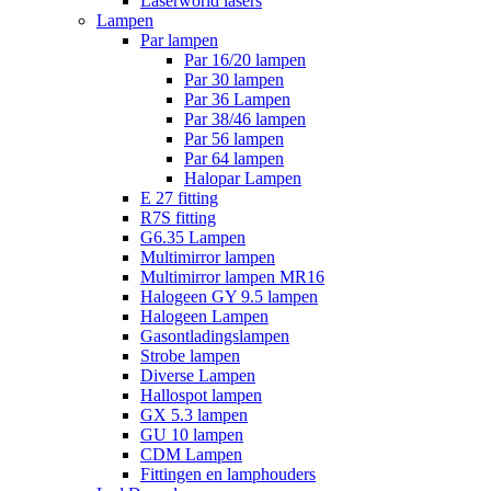
Laserworld lasers
Lampen
Par lampen
Par 16/20 lampen
Par 30 lampen
Par 36 Lampen
Par 38/46 lampen
Par 56 lampen
Par 64 lampen
Halopar Lampen
E 27 fitting
R7S fitting
G6.35 Lampen
Multimirror lampen
Multimirror lampen MR16
Halogeen GY 9.5 lampen
Halogeen Lampen
Gasontladingslampen
Strobe lampen
Diverse Lampen
Hallospot lampen
GX 5.3 lampen
GU 10 lampen
CDM Lampen
Fittingen en lamphouders