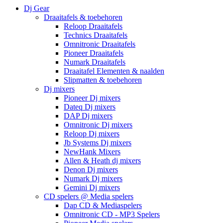
Dj Gear
Draaitafels & toebehoren
Reloop Draaitafels
Technics Draaitafels
Omnitronic Draaitafels
Pioneer Draaitafels
Numark Draaitafels
Draaitafel Elementen & naalden
Slipmatten & toebehoren
Dj mixers
Pioneer Dj mixers
Dateq Dj mixers
DAP Dj mixers
Omnitronic Dj mixers
Reloop Dj mixers
Jb Systems Dj mixers
NewHank Mixers
Allen & Heath dj mixers
Denon Dj mixers
Numark Dj mixers
Gemini Dj mixers
CD spelers @ Media spelers
Dap CD & Mediaspelers
Omnitronic CD - MP3 Spelers