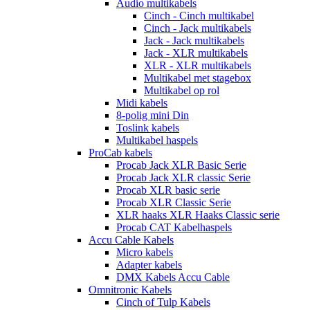
Audio multikabels
Cinch - Cinch multikabel
Cinch - Jack multikabels
Jack - Jack multikabels
Jack - XLR multikabels
XLR - XLR multikabels
Multikabel met stagebox
Multikabel op rol
Midi kabels
8-polig mini Din
Toslink kabels
Multikabel haspels
ProCab kabels
Procab Jack XLR Basic Serie
Procab Jack XLR classic Serie
Procab XLR basic serie
Procab XLR Classic Serie
XLR haaks XLR Haaks Classic serie
Procab CAT Kabelhaspels
Accu Cable Kabels
Micro kabels
Adapter kabels
DMX Kabels Accu Cable
Omnitronic Kabels
Cinch of Tulp Kabels