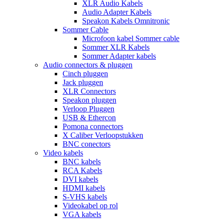
XLR Audio Kabels
Audio Adapter Kabels
Speakon Kabels Omnitronic
Sommer Cable
Microfoon kabel Sommer cable
Sommer XLR Kabels
Sommer Adapter kabels
Audio connectors & pluggen
Cinch pluggen
Jack pluggen
XLR Connectors
Speakon pluggen
Verloop Pluggen
USB & Ethercon
Pomona connectors
X Caliber Verloopstukken
BNC conectors
Video kabels
BNC kabels
RCA Kabels
DVI kabels
HDMI kabels
S-VHS kabels
Videokabel op rol
VGA kabels