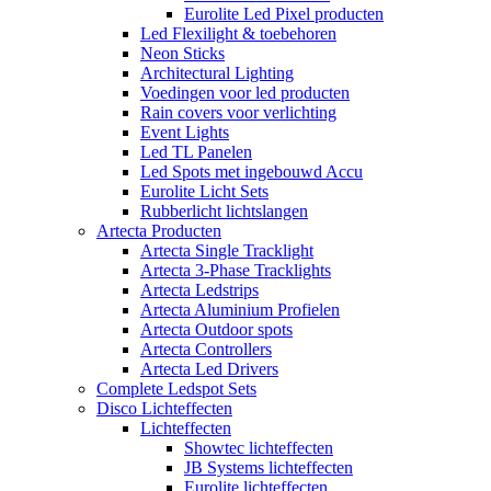
Eurolite Led Pixel producten
Led Flexilight & toebehoren
Neon Sticks
Architectural Lighting
Voedingen voor led producten
Rain covers voor verlichting
Event Lights
Led TL Panelen
Led Spots met ingebouwd Accu
Eurolite Licht Sets
Rubberlicht lichtslangen
Artecta Producten
Artecta Single Tracklight
Artecta 3-Phase Tracklights
Artecta Ledstrips
Artecta Aluminium Profielen
Artecta Outdoor spots
Artecta Controllers
Artecta Led Drivers
Complete Ledspot Sets
Disco Lichteffecten
Lichteffecten
Showtec lichteffecten
JB Systems lichteffecten
Eurolite lichteffecten