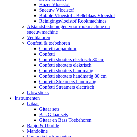
Hazer Vloeistof
Sneeuw Vloeistof
Bubble Vloeistof - Belleblaas Vloeistof
Reinigingsvloeistof Rookmachines
Afstandsbedieningen voor rookmachine en
sneeuwmachine
Ventilatoren
Confetti & toebehoren
Confetti apparatuur
Confetti
Confetti shooters electrisch 80 cm
Confetti shooters elektrisch
Confetti shooters handmatig
Confetti shooters handmatig 80 cm
Confetti Streamers handmatig
Confetti Streamers electrisch
Glowsticks
Instrumenten
Gitaar
Gitaar sets
Bas Gitaar sets
Gitaar en Bass Toebehoren
Banjo & Ukulile
Mandoline
Percussie instrumenten