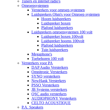
Tuners en internet radio's
Omroepsystemen
Versterkers voor omroep systemen
Luidsprekers Ohm's voor Omroep systemen
Hoorn luidsprekers
Luidspreker boxen
Plafond luidsprekers
Luidsprekers omroepsystemen 100 volt
Luidspreker boxen 100volt
Luidspreker hoorns 100volt
Plafond luidsprekers
Tuin luidsprekers
Megaphone's
Toebehoren 100 volt
Versterkers voor PA
DAP Audio Versterkers
Omnitronic Versterkers
SYNQ versterkers
NewHank Versterkers
PSSO Versterkers
JB Systems versterkers
QSC audio versterkers
AUDIOPHONY Versterkers
CELTO ACOUSTIQUE
P.A. Speakers