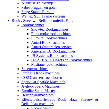
Allutruss Truckramp
kabel bruggen en goten
Stage Stands Eurolite
Wentex SET Frame systeem
Rook , Sneeuw , Bellen , confetti , Fans
Rookmachines
Showtec Rookmachines
Eurosmoke rookmachines
Eurolite Rookmachines
Antari Rookmachines
Antari Onderdelen service
American DJ Rookmachines
JB Systems Rookmachines
HAZEBASE Hazers en Rookmachines
Mistique rookmachines
Sneeuwmachines
Droogijs Rook machines
CO2 Guns en Toebehoren
Sparkular Sparkle Machine's
Avilexx Spark Machines
Eurolite Spark Master
Bellenblaasmachines
Effectvloeistoffen voor Rook-, Haze-, Sneeuw- &
Bellenblaasmachines
Rookvloeistof