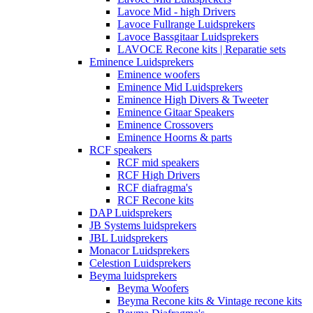
Lavoce Mid - high Drivers
Lavoce Fullrange Luidsprekers
Lavoce Bassgitaar Luidsprekers
LAVOCE Recone kits | Reparatie sets
Eminence Luidsprekers
Eminence woofers
Eminence Mid Luidsprekers
Eminence High Divers & Tweeter
Eminence Gitaar Speakers
Eminence Crossovers
Eminence Hoorns & parts
RCF speakers
RCF mid speakers
RCF High Drivers
RCF diafragma's
RCF Recone kits
DAP Luidsprekers
JB Systems luidsprekers
JBL Luidsprekers
Monacor Luidsprekers
Celestion Luidsprekers
Beyma luidsprekers
Beyma Woofers
Beyma Recone kits & Vintage recone kits