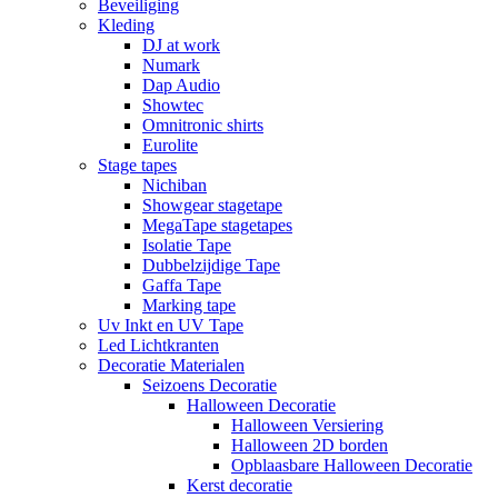
Beveiliging
Kleding
DJ at work
Numark
Dap Audio
Showtec
Omnitronic shirts
Eurolite
Stage tapes
Nichiban
Showgear stagetape
MegaTape stagetapes
Isolatie Tape
Dubbelzijdige Tape
Gaffa Tape
Marking tape
Uv Inkt en UV Tape
Led Lichtkranten
Decoratie Materialen
Seizoens Decoratie
Halloween Decoratie
Halloween Versiering
Halloween 2D borden
Opblaasbare Halloween Decoratie
Kerst decoratie