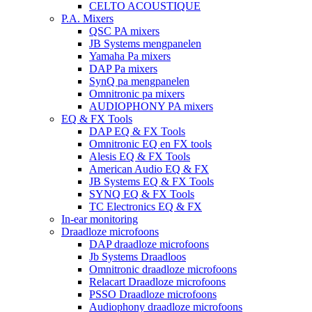
CELTO ACOUSTIQUE
P.A. Mixers
QSC PA mixers
JB Systems mengpanelen
Yamaha Pa mixers
DAP Pa mixers
SynQ pa mengpanelen
Omnitronic pa mixers
AUDIOPHONY PA mixers
EQ & FX Tools
DAP EQ & FX Tools
Omnitronic EQ en FX tools
Alesis EQ & FX Tools
American Audio EQ & FX
JB Systems EQ & FX Tools
SYNQ EQ & FX Tools
TC Electronics EQ & FX
In-ear monitoring
Draadloze microfoons
DAP draadloze microfoons
Jb Systems Draadloos
Omnitronic draadloze microfoons
Relacart Draadloze microfoons
PSSO Draadloze microfoons
Audiophony draadloze microfoons