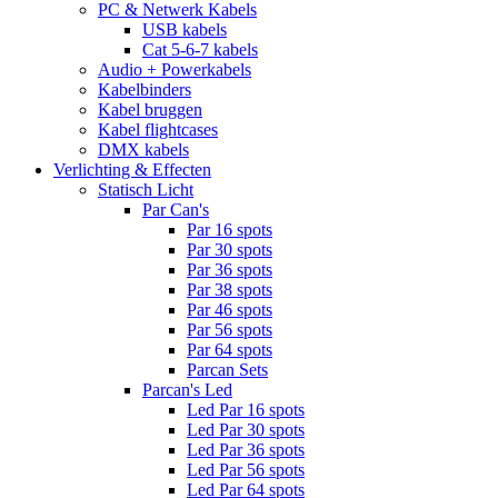
PC & Netwerk Kabels
USB kabels
Cat 5-6-7 kabels
Audio + Powerkabels
Kabelbinders
Kabel bruggen
Kabel flightcases
DMX kabels
Verlichting & Effecten
Statisch Licht
Par Can's
Par 16 spots
Par 30 spots
Par 36 spots
Par 38 spots
Par 46 spots
Par 56 spots
Par 64 spots
Parcan Sets
Parcan's Led
Led Par 16 spots
Led Par 30 spots
Led Par 36 spots
Led Par 56 spots
Led Par 64 spots