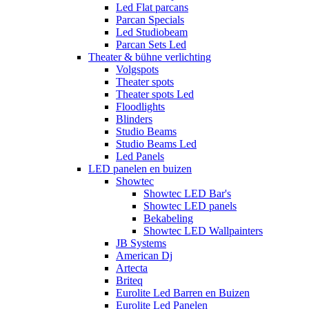
Led Flat parcans
Parcan Specials
Led Studiobeam
Parcan Sets Led
Theater & bühne verlichting
Volgspots
Theater spots
Theater spots Led
Floodlights
Blinders
Studio Beams
Studio Beams Led
Led Panels
LED panelen en buizen
Showtec
Showtec LED Bar's
Showtec LED panels
Bekabeling
Showtec LED Wallpainters
JB Systems
American Dj
Artecta
Briteq
Eurolite Led Barren en Buizen
Eurolite Led Panelen