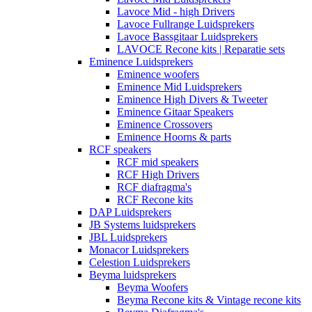
Lavoce Mid - high Drivers
Lavoce Fullrange Luidsprekers
Lavoce Bassgitaar Luidsprekers
LAVOCE Recone kits | Reparatie sets
Eminence Luidsprekers
Eminence woofers
Eminence Mid Luidsprekers
Eminence High Divers & Tweeter
Eminence Gitaar Speakers
Eminence Crossovers
Eminence Hoorns & parts
RCF speakers
RCF mid speakers
RCF High Drivers
RCF diafragma's
RCF Recone kits
DAP Luidsprekers
JB Systems luidsprekers
JBL Luidsprekers
Monacor Luidsprekers
Celestion Luidsprekers
Beyma luidsprekers
Beyma Woofers
Beyma Recone kits & Vintage recone kits