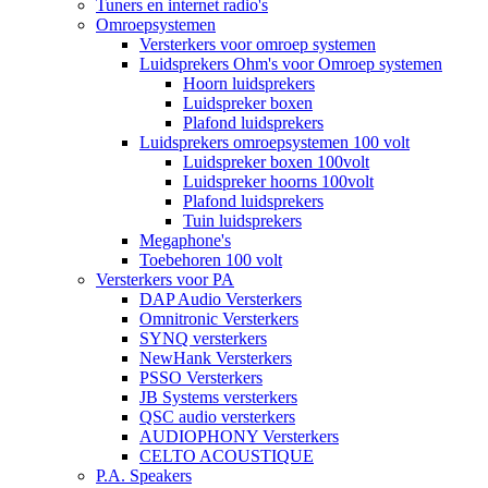
Tuners en internet radio's
Omroepsystemen
Versterkers voor omroep systemen
Luidsprekers Ohm's voor Omroep systemen
Hoorn luidsprekers
Luidspreker boxen
Plafond luidsprekers
Luidsprekers omroepsystemen 100 volt
Luidspreker boxen 100volt
Luidspreker hoorns 100volt
Plafond luidsprekers
Tuin luidsprekers
Megaphone's
Toebehoren 100 volt
Versterkers voor PA
DAP Audio Versterkers
Omnitronic Versterkers
SYNQ versterkers
NewHank Versterkers
PSSO Versterkers
JB Systems versterkers
QSC audio versterkers
AUDIOPHONY Versterkers
CELTO ACOUSTIQUE
P.A. Speakers