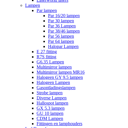
Laserworld lasers
Lampen
Par lampen
Par 16/20 lampen
Par 30 lampen
Par 36 Lampen
Par 38/46 lampen
Par 56 lampen
Par 64 lampen
Halopar Lampen
E 27 fitting
R7S fitting
G6.35 Lampen
Multimirror lampen
Multimirror lampen MR16
Halogeen GY 9.5 lampen
Halogeen Lampen
Gasontladingslampen
Strobe lampen
Diverse Lampen
Hallospot lampen
GX 5.3 lampen
GU 10 lampen
CDM Lampen
Fittingen en lamphouders