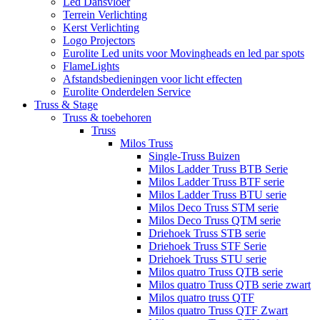
Led Dansvloer
Terrein Verlichting
Kerst Verlichting
Logo Projectors
Eurolite Led units voor Movingheads en led par spots
FlameLights
Afstandsbedieningen voor licht effecten
Eurolite Onderdelen Service
Truss & Stage
Truss & toebehoren
Truss
Milos Truss
Single-Truss Buizen
Milos Ladder Truss BTB Serie
Milos Ladder Truss BTF serie
Milos Ladder Truss BTU serie
Milos Deco Truss STM serie
Milos Deco Truss QTM serie
Driehoek Truss STB serie
Driehoek Truss STF Serie
Driehoek Truss STU serie
Milos quatro Truss QTB serie
Milos quatro Truss QTB serie zwart
Milos quatro truss QTF
Milos quatro Truss QTF Zwart