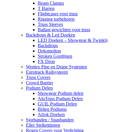
Beam Clamps
T Barren
Flightcases voor truss
Rigging toebehoren
Truss Sleeves
Ballast gewichten voor truss
Backdrops & Led Doeken
LED Doeken – Showgear & Twinkly
Backdrops
Dekomolton
Stroken Gordijnen
FX Drop
Wentex Pipe en Drape Systemen
Eurotrack Railsysteem
Truss Covers
Crowd Barrier
Podium Delen
Showgear Podium delen
AluTruss Podium Delen
GUIL Podium Delen
Briteq Podiums
Afrok Doeken
Sjorbanden / Spanbanden
Eller Stelkettingen
Regen Covers voor Verlichting