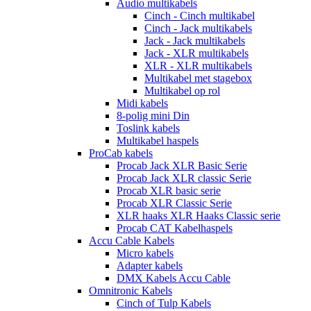
Audio multikabels
Cinch - Cinch multikabel
Cinch - Jack multikabels
Jack - Jack multikabels
Jack - XLR multikabels
XLR - XLR multikabels
Multikabel met stagebox
Multikabel op rol
Midi kabels
8-polig mini Din
Toslink kabels
Multikabel haspels
ProCab kabels
Procab Jack XLR Basic Serie
Procab Jack XLR classic Serie
Procab XLR basic serie
Procab XLR Classic Serie
XLR haaks XLR Haaks Classic serie
Procab CAT Kabelhaspels
Accu Cable Kabels
Micro kabels
Adapter kabels
DMX Kabels Accu Cable
Omnitronic Kabels
Cinch of Tulp Kabels