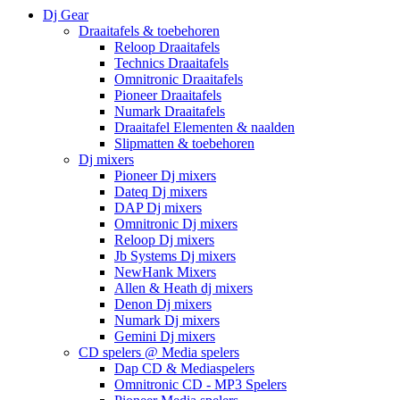
Dj Gear
Draaitafels & toebehoren
Reloop Draaitafels
Technics Draaitafels
Omnitronic Draaitafels
Pioneer Draaitafels
Numark Draaitafels
Draaitafel Elementen & naalden
Slipmatten & toebehoren
Dj mixers
Pioneer Dj mixers
Dateq Dj mixers
DAP Dj mixers
Omnitronic Dj mixers
Reloop Dj mixers
Jb Systems Dj mixers
NewHank Mixers
Allen & Heath dj mixers
Denon Dj mixers
Numark Dj mixers
Gemini Dj mixers
CD spelers @ Media spelers
Dap CD & Mediaspelers
Omnitronic CD - MP3 Spelers