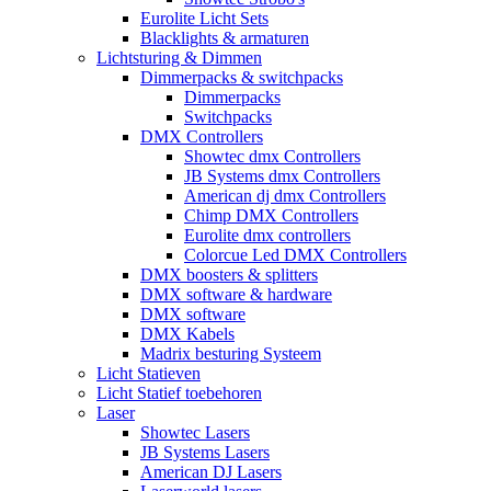
Eurolite Licht Sets
Blacklights & armaturen
Lichtsturing & Dimmen
Dimmerpacks & switchpacks
Dimmerpacks
Switchpacks
DMX Controllers
Showtec dmx Controllers
JB Systems dmx Controllers
American dj dmx Controllers
Chimp DMX Controllers
Eurolite dmx controllers
Colorcue Led DMX Controllers
DMX boosters & splitters
DMX software & hardware
DMX software
DMX Kabels
Madrix besturing Systeem
Licht Statieven
Licht Statief toebehoren
Laser
Showtec Lasers
JB Systems Lasers
American DJ Lasers