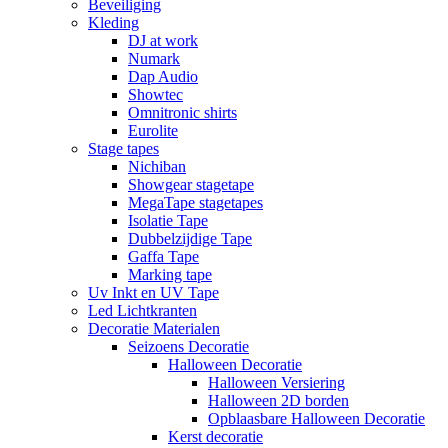
Beveiliging
Kleding
DJ at work
Numark
Dap Audio
Showtec
Omnitronic shirts
Eurolite
Stage tapes
Nichiban
Showgear stagetape
MegaTape stagetapes
Isolatie Tape
Dubbelzijdige Tape
Gaffa Tape
Marking tape
Uv Inkt en UV Tape
Led Lichtkranten
Decoratie Materialen
Seizoens Decoratie
Halloween Decoratie
Halloween Versiering
Halloween 2D borden
Opblaasbare Halloween Decoratie
Kerst decoratie