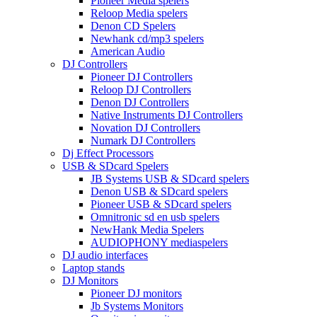
Pioneer Media spelers
Reloop Media spelers
Denon CD Spelers
Newhank cd/mp3 spelers
American Audio
DJ Controllers
Pioneer DJ Controllers
Reloop DJ Controllers
Denon DJ Controllers
Native Instruments DJ Controllers
Novation DJ Controllers
Numark DJ Controllers
Dj Effect Processors
USB & SDcard Spelers
JB Systems USB & SDcard spelers
Denon USB & SDcard spelers
Pioneer USB & SDcard spelers
Omnitronic sd en usb spelers
NewHank Media Spelers
AUDIOPHONY mediaspelers
DJ audio interfaces
Laptop stands
DJ Monitors
Pioneer DJ monitors
Jb Systems Monitors