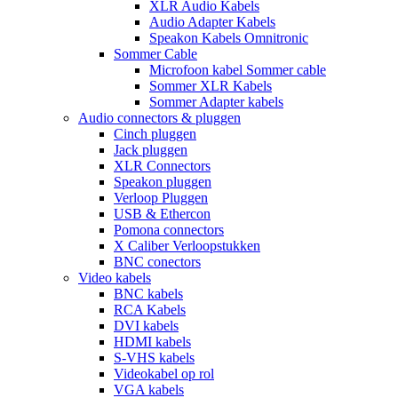
XLR Audio Kabels
Audio Adapter Kabels
Speakon Kabels Omnitronic
Sommer Cable
Microfoon kabel Sommer cable
Sommer XLR Kabels
Sommer Adapter kabels
Audio connectors & pluggen
Cinch pluggen
Jack pluggen
XLR Connectors
Speakon pluggen
Verloop Pluggen
USB & Ethercon
Pomona connectors
X Caliber Verloopstukken
BNC conectors
Video kabels
BNC kabels
RCA Kabels
DVI kabels
HDMI kabels
S-VHS kabels
Videokabel op rol
VGA kabels