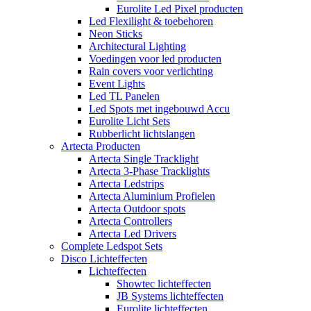
Eurolite Led Pixel producten
Led Flexilight & toebehoren
Neon Sticks
Architectural Lighting
Voedingen voor led producten
Rain covers voor verlichting
Event Lights
Led TL Panelen
Led Spots met ingebouwd Accu
Eurolite Licht Sets
Rubberlicht lichtslangen
Artecta Producten
Artecta Single Tracklight
Artecta 3-Phase Tracklights
Artecta Ledstrips
Artecta Aluminium Profielen
Artecta Outdoor spots
Artecta Controllers
Artecta Led Drivers
Complete Ledspot Sets
Disco Lichteffecten
Lichteffecten
Showtec lichteffecten
JB Systems lichteffecten
Eurolite lichteffecten