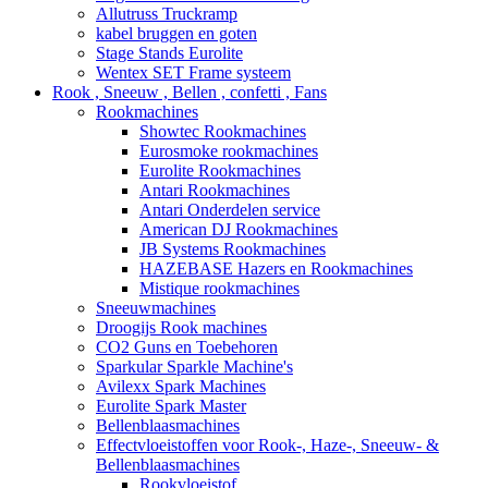
Allutruss Truckramp
kabel bruggen en goten
Stage Stands Eurolite
Wentex SET Frame systeem
Rook , Sneeuw , Bellen , confetti , Fans
Rookmachines
Showtec Rookmachines
Eurosmoke rookmachines
Eurolite Rookmachines
Antari Rookmachines
Antari Onderdelen service
American DJ Rookmachines
JB Systems Rookmachines
HAZEBASE Hazers en Rookmachines
Mistique rookmachines
Sneeuwmachines
Droogijs Rook machines
CO2 Guns en Toebehoren
Sparkular Sparkle Machine's
Avilexx Spark Machines
Eurolite Spark Master
Bellenblaasmachines
Effectvloeistoffen voor Rook-, Haze-, Sneeuw- &
Bellenblaasmachines
Rookvloeistof