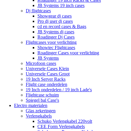
Roadinger 19 inch Racks & Cases
JB Systems 19 inch cases
Dj flightcases
Showgear dj cases
Pro dj user dj cases
cd en record cases & Bags
JB Systems dj cases
Roadinger Dj Cases
Flightcases voor verlichting
Showtec Flightcases
Roadinger Cases voor verlichting
JB Systems
Microfoon cases
Universele Cases Klein
Universele Cases Groot
19 Inch Server Racks
Flight case onderdelen
19 Inch onderdelen / 19 inch Lade's
Flightcase schuim
Spiegel bal Case's
Electro materialen
Glas zekeringen
Verlengkabels
Schuko Verlengkabel 220volt
CEE Form Verlengkabels