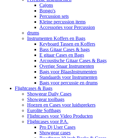
Cajons
Bongo's
Percussion sets
Kleine percussion items
Accessories voor Percussion
drums
Instrumenten Koffers en Bags
Keyboard Tassen en Koffers
Bass Gitaar Cases & bags
E gitaar Cases en Bags
Arcoustische Gitaar Cases & Bags
Overige Snaar Instrumenten
Bags voor BlaasInstrumenten
Standaards voor Instrumenten
Bags voor percussie en drums
Flightcases & Bags
Showgear Daily Cases
Showgear toolbags
Hoezen en Cases voor luidsprekers
Eurolite Softbags
Flightcases voor Video Producten
Flightcases voor P.A.
Pro Dj User Cases
Showgear cases