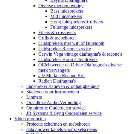
Beyma Diafragma's
Diverse merken overige
Bass luidsprekers
Mid luidsprekers
Hoog luidsprekers + drivers
Fullrange luidsprekers
Filters & crossovers
Grills & toebehoren
Luidsprekers met wifi of Bluetooth
Luidspreker Recone service
Cerwin Vega vintage diafragma's & recone's
Luidspreker Hoorns tbv drivers
OEM tweeter en Driver Diafragma's diverse
merk vervangers
alle Merken Recone Kits
Radian Diafragma's
luidspreker statieven & ophangbeugels
Statieven voor instrumenten
Limiters
Draadloze Audio Verbinding
Omnitronic Onderdelen service
JB Systems & Synq Onderdelen service
Video producten
Projectie schermen en toebehoren
data / power kabels voor pixelscreens