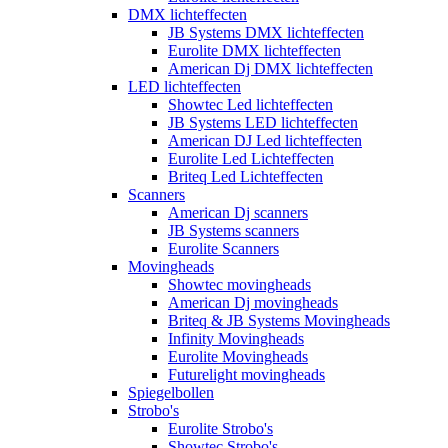
DMX lichteffecten
JB Systems DMX lichteffecten
Eurolite DMX lichteffecten
American Dj DMX lichteffecten
LED lichteffecten
Showtec Led lichteffecten
JB Systems LED lichteffecten
American DJ Led lichteffecten
Eurolite Led Lichteffecten
Briteq Led Lichteffecten
Scanners
American Dj scanners
JB Systems scanners
Eurolite Scanners
Movingheads
Showtec movingheads
American Dj movingheads
Briteq & JB Systems Movingheads
Infinity Movingheads
Eurolite Movingheads
Futurelight movingheads
Spiegelbollen
Strobo's
Eurolite Strobo's
Showtec Strobo's