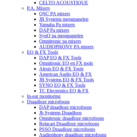
CELTO ACOUSTIQUE
P.A. Mixers
QSC PA mixers
JB Systems mengpanelen
Yamaha Pa mixers
DAP Pa mixers
SynQ pa mengpanelen
Omnitronic pa mixers
AUDIOPHONY PA mixers
EQ & FX Tools
DAP EQ & FX Tools
Omnitronic EQ en FX tools
Alesis EQ & FX Tools
American Audio EQ & FX
JB Systems EQ & FX Tools
SYNQ EQ & FX Tools
TC Electronics EQ & FX
In-ear monitoring
Draadloze microfoons
DAP draadloze microfoons
Jb Systems Draadloos
Omnitronic draadloze microfoons
Relacart Draadloze microfoons
PSSO Draadloze microfoons
Audiophony draadloze microfoons