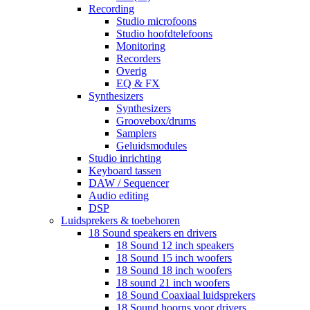
Recording
Studio microfoons
Studio hoofdtelefoons
Monitoring
Recorders
Overig
EQ & FX
Synthesizers
Synthesizers
Groovebox/drums
Samplers
Geluidsmodules
Studio inrichting
Keyboard tassen
DAW / Sequencer
Audio editing
DSP
Luidsprekers & toebehoren
18 Sound speakers en drivers
18 Sound 12 inch speakers
18 Sound 15 inch woofers
18 Sound 18 inch woofers
18 sound 21 inch woofers
18 Sound Coaxiaal luidsprekers
18 Sound hoorns voor drivers