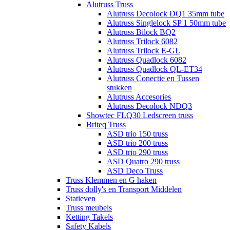
Alutruss Truss
Alutruss Decolock DQ1 35mm tube
Alutruss Singlelock SP 1 50mm tube
Alutruss Bilock BQ2
Alutruss Trilock 6082
Alutruss Trilock E-GL
Alutruss Quadlock 6082
Alutruss Quadlock QL-ET34
Alutruss Conectie en Tussen
stukken
Alutruss Accesories
Alutruss Decolock NDQ3
Showtec FLQ30 Ledscreen truss
Briteq Truss
ASD trio 150 truss
ASD trio 200 truss
ASD trio 290 truss
ASD Quatro 290 truss
ASD Deco Truss
Truss Klemmen en G haken
Truss dolly's en Transport Middelen
Statieven
Truss meubels
Ketting Takels
Safety Kabels