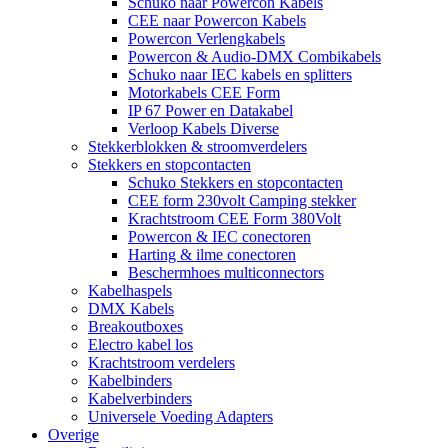
Schuko naar Powercon Kabels
CEE naar Powercon Kabels
Powercon Verlengkabels
Powercon & Audio-DMX Combikabels
Schuko naar IEC kabels en splitters
Motorkabels CEE Form
IP 67 Power en Datakabel
Verloop Kabels Diverse
Stekkerblokken & stroomverdelers
Stekkers en stopcontacten
Schuko Stekkers en stopcontacten
CEE form 230volt Camping stekker
Krachtstroom CEE Form 380Volt
Powercon & IEC conectoren
Harting & ilme conectoren
Beschermhoes multiconnectors
Kabelhaspels
DMX Kabels
Breakoutboxes
Electro kabel los
Krachtstroom verdelers
Kabelbinders
Kabelverbinders
Universele Voeding Adapters
Overige