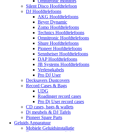
Omnitronic monitors
Silent Disco Hoofdtelefoon
DJ Hoofdtelefoons
AKG Hoofdtelefoons
Beyer Dynamic
Zomo Hoofdtelefoons
Technics Hoofdtelefoons
Omnitronic Hoofdtelefoons
Shure Hoofdtelefoons
Pioneer Hoofdtelefoons
Sennheiser Hoofdtelefoons
DAP Hoofdtelefoons
JB Systems Hoofdtelefoons
Verlengkabels
Pro DJ User
Decksavers Dustcovers
Record Cases & Bags
UDG
Roadinger record cases
Pro Dj User record cases
CD cases, bags & wallets
Dj meubels & DJ Tafels
Pioneer Spare Parts
Geluids Apparatuur
Mobiele Geluidsinstallatie