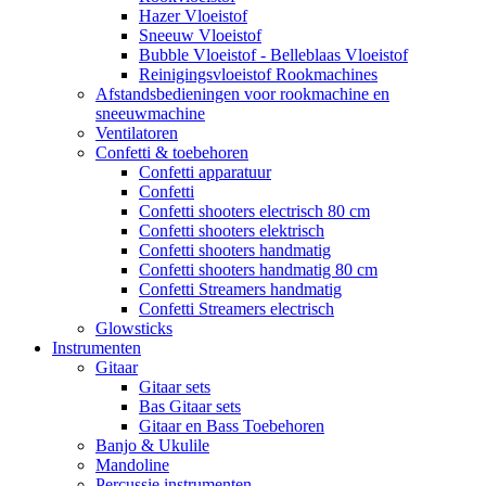
Hazer Vloeistof
Sneeuw Vloeistof
Bubble Vloeistof - Belleblaas Vloeistof
Reinigingsvloeistof Rookmachines
Afstandsbedieningen voor rookmachine en
sneeuwmachine
Ventilatoren
Confetti & toebehoren
Confetti apparatuur
Confetti
Confetti shooters electrisch 80 cm
Confetti shooters elektrisch
Confetti shooters handmatig
Confetti shooters handmatig 80 cm
Confetti Streamers handmatig
Confetti Streamers electrisch
Glowsticks
Instrumenten
Gitaar
Gitaar sets
Bas Gitaar sets
Gitaar en Bass Toebehoren
Banjo & Ukulile
Mandoline
Percussie instrumenten