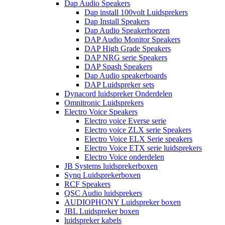
Dap Audio Speakers
Dap install 100volt Luidsprekers
Dap Install Speakers
Dap Audio Speakerhoezen
DAP Audio Monitor Speakers
DAP High Grade Speakers
DAP NRG serie Speakers
DAP Spash Speakers
Dap Audio speakerboards
DAP Luidspreker sets
Dynacord luidspreker Onderdelen
Omnitronic Luidsprekers
Electro Voice Speakers
Electro voice Everse serie
Electro voice ZLX serie Speakers
Electro Voice ELX Serie speakers
Electro Voice ETX serie luidsprekers
Electro Voice onderdelen
JB Systems luidsprekerboxen
Synq Luidsprekerboxen
RCF Speakers
QSC Audio luidsprekers
AUDIOPHONY Luidspreker boxen
JBL Luidspreker boxen
luidspreker kabels