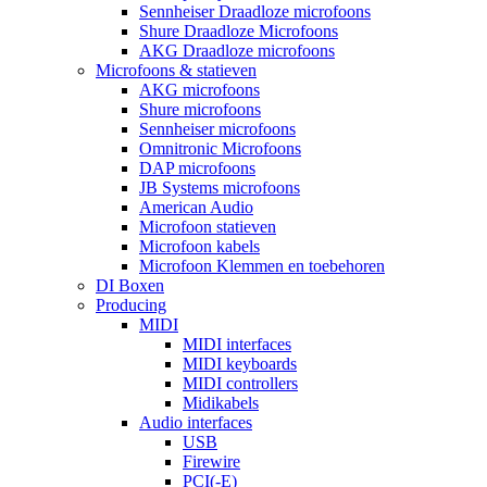
Sennheiser Draadloze microfoons
Shure Draadloze Microfoons
AKG Draadloze microfoons
Microfoons & statieven
AKG microfoons
Shure microfoons
Sennheiser microfoons
Omnitronic Microfoons
DAP microfoons
JB Systems microfoons
American Audio
Microfoon statieven
Microfoon kabels
Microfoon Klemmen en toebehoren
DI Boxen
Producing
MIDI
MIDI interfaces
MIDI keyboards
MIDI controllers
Midikabels
Audio interfaces
USB
Firewire
PCI(-E)