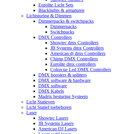
Eurolite Licht Sets
Blacklights & armaturen
Lichtsturing & Dimmen
Dimmerpacks & switchpacks
Dimmerpacks
Switchpacks
DMX Controllers
Showtec dmx Controllers
JB Systems dmx Controllers
American dj dmx Controllers
Chimp DMX Controllers
Eurolite dmx controllers
Colorcue Led DMX Controllers
DMX boosters & splitters
DMX software & hardware
DMX software
DMX Kabels
Madrix besturing Systeem
Licht Statieven
Licht Statief toebehoren
Laser
Showtec Lasers
JB Systems Lasers
American DJ Lasers