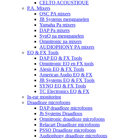
CELTO ACOUSTIQUE
P.A. Mixers
QSC PA mixers
JB Systems mengpanelen
Yamaha Pa mixers
DAP Pa mixers
SynQ pa mengpanelen
Omnitronic pa mixers
AUDIOPHONY PA mixers
EQ & FX Tools
DAP EQ & FX Tools
Omnitronic EQ en FX tools
Alesis EQ & FX Tools
American Audio EQ & FX
JB Systems EQ & FX Tools
SYNQ EQ & FX Tools
TC Electronics EQ & FX
In-ear monitoring
Draadloze microfoons
DAP draadloze microfoons
Jb Systems Draadloos
Omnitronic draadloze microfoons
Relacart Draadloze microfoons
PSSO Draadloze microfoons
Audiophony draadloze microfoons