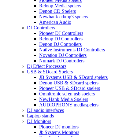
Pioneer Media spelers
Reloop Media spelers
Denon CD Spelers
Newhank cd/mp3 spelers
American Audio
DJ Controllers
Pioneer DJ Controllers
Reloop DJ Controllers
Denon DJ Controllers
Native Instruments DJ Controllers
Novation DJ Controllers
Numark DJ Controllers
Dj Effect Processors
USB & SDcard Spelers
JB Systems USB & SDcard spelers
Denon USB & SDcard spelers
Pioneer USB & SDcard spelers
Omnitronic sd en usb spelers
NewHank Media Spelers
AUDIOPHONY mediaspelers
DJ audio interfaces
Laptop stands
DJ Monitors
Pioneer DJ monitors
Jb Systems Monitors