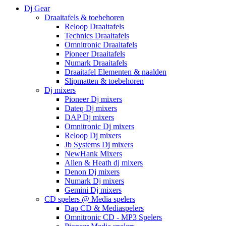
Dj Gear
Draaitafels & toebehoren
Reloop Draaitafels
Technics Draaitafels
Omnitronic Draaitafels
Pioneer Draaitafels
Numark Draaitafels
Draaitafel Elementen & naalden
Slipmatten & toebehoren
Dj mixers
Pioneer Dj mixers
Dateq Dj mixers
DAP Dj mixers
Omnitronic Dj mixers
Reloop Dj mixers
Jb Systems Dj mixers
NewHank Mixers
Allen & Heath dj mixers
Denon Dj mixers
Numark Dj mixers
Gemini Dj mixers
CD spelers @ Media spelers
Dap CD & Mediaspelers
Omnitronic CD - MP3 Spelers