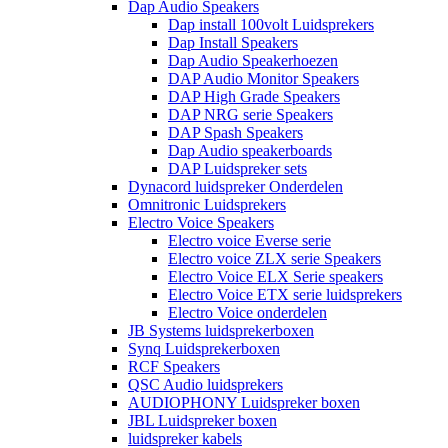
Dap Audio Speakers
Dap install 100volt Luidsprekers
Dap Install Speakers
Dap Audio Speakerhoezen
DAP Audio Monitor Speakers
DAP High Grade Speakers
DAP NRG serie Speakers
DAP Spash Speakers
Dap Audio speakerboards
DAP Luidspreker sets
Dynacord luidspreker Onderdelen
Omnitronic Luidsprekers
Electro Voice Speakers
Electro voice Everse serie
Electro voice ZLX serie Speakers
Electro Voice ELX Serie speakers
Electro Voice ETX serie luidsprekers
Electro Voice onderdelen
JB Systems luidsprekerboxen
Synq Luidsprekerboxen
RCF Speakers
QSC Audio luidsprekers
AUDIOPHONY Luidspreker boxen
JBL Luidspreker boxen
luidspreker kabels