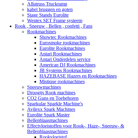
Allutruss Truckramp
kabel bruggen en goten
Stage Stands Eurolite
Wentex SET Frame systeem
Rook , Sneeuw , Bellen , confetti , Fans
Rookmachines
Showtec Rookmachines
Eurosmoke rookmachines
Eurolite Rookmachines
Antari Rookmachines
Antari Onderdelen service
American DJ Rookmachines
JB Systems Rookmachines
HAZEBASE Hazers en Rookmachines
Mistique rookmachines
Sneeuwmachines
Droogijs Rook machines
CO2 Guns en Toebehoren
Sparkular Sparkle Machine's
Avilexx Spark Machines
Eurolite Spark Master
Bellenblaasmachines
Effectvloeistoffen voor Rook-, Haze-, Sneeuw- &
Bellenblaasmachines
Rookvloeistof