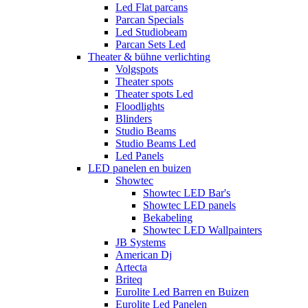
Led Flat parcans
Parcan Specials
Led Studiobeam
Parcan Sets Led
Theater & bühne verlichting
Volgspots
Theater spots
Theater spots Led
Floodlights
Blinders
Studio Beams
Studio Beams Led
Led Panels
LED panelen en buizen
Showtec
Showtec LED Bar's
Showtec LED panels
Bekabeling
Showtec LED Wallpainters
JB Systems
American Dj
Artecta
Briteq
Eurolite Led Barren en Buizen
Eurolite Led Panelen