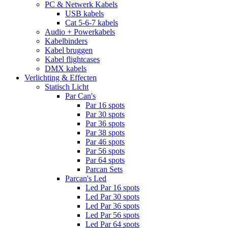
PC & Netwerk Kabels
USB kabels
Cat 5-6-7 kabels
Audio + Powerkabels
Kabelbinders
Kabel bruggen
Kabel flightcases
DMX kabels
Verlichting & Effecten
Statisch Licht
Par Can's
Par 16 spots
Par 30 spots
Par 36 spots
Par 38 spots
Par 46 spots
Par 56 spots
Par 64 spots
Parcan Sets
Parcan's Led
Led Par 16 spots
Led Par 30 spots
Led Par 36 spots
Led Par 56 spots
Led Par 64 spots