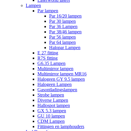
Laserworld lasers
Lampen
Par lampen
Par 16/20 lampen
Par 30 lampen
Par 36 Lampen
Par 38/46 lampen
Par 56 lampen
Par 64 lampen
Halopar Lampen
E 27 fitting
R7S fitting
G6.35 Lampen
Multimirror lampen
Multimirror lampen MR16
Halogeen GY 9.5 lampen
Halogeen Lampen
Gasontladingslampen
Strobe lampen
Diverse Lampen
Hallospot lampen
GX 5.3 lampen
GU 10 lampen
CDM Lampen
Fittingen en lamphouders