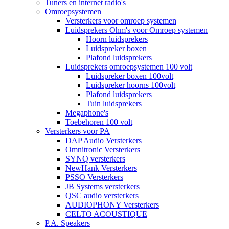
Tuners en internet radio's
Omroepsystemen
Versterkers voor omroep systemen
Luidsprekers Ohm's voor Omroep systemen
Hoorn luidsprekers
Luidspreker boxen
Plafond luidsprekers
Luidsprekers omroepsystemen 100 volt
Luidspreker boxen 100volt
Luidspreker hoorns 100volt
Plafond luidsprekers
Tuin luidsprekers
Megaphone's
Toebehoren 100 volt
Versterkers voor PA
DAP Audio Versterkers
Omnitronic Versterkers
SYNQ versterkers
NewHank Versterkers
PSSO Versterkers
JB Systems versterkers
QSC audio versterkers
AUDIOPHONY Versterkers
CELTO ACOUSTIQUE
P.A. Speakers