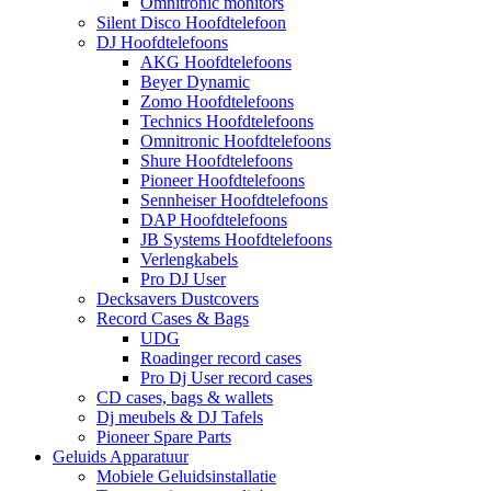
Omnitronic monitors
Silent Disco Hoofdtelefoon
DJ Hoofdtelefoons
AKG Hoofdtelefoons
Beyer Dynamic
Zomo Hoofdtelefoons
Technics Hoofdtelefoons
Omnitronic Hoofdtelefoons
Shure Hoofdtelefoons
Pioneer Hoofdtelefoons
Sennheiser Hoofdtelefoons
DAP Hoofdtelefoons
JB Systems Hoofdtelefoons
Verlengkabels
Pro DJ User
Decksavers Dustcovers
Record Cases & Bags
UDG
Roadinger record cases
Pro Dj User record cases
CD cases, bags & wallets
Dj meubels & DJ Tafels
Pioneer Spare Parts
Geluids Apparatuur
Mobiele Geluidsinstallatie