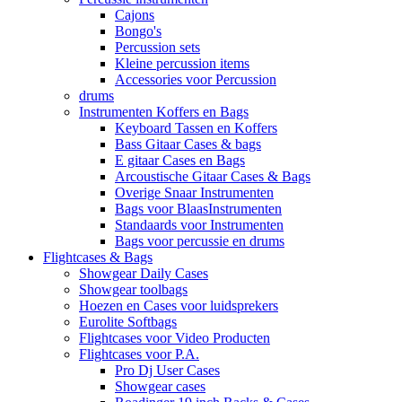
Cajons
Bongo's
Percussion sets
Kleine percussion items
Accessories voor Percussion
drums
Instrumenten Koffers en Bags
Keyboard Tassen en Koffers
Bass Gitaar Cases & bags
E gitaar Cases en Bags
Arcoustische Gitaar Cases & Bags
Overige Snaar Instrumenten
Bags voor BlaasInstrumenten
Standaards voor Instrumenten
Bags voor percussie en drums
Flightcases & Bags
Showgear Daily Cases
Showgear toolbags
Hoezen en Cases voor luidsprekers
Eurolite Softbags
Flightcases voor Video Producten
Flightcases voor P.A.
Pro Dj User Cases
Showgear cases