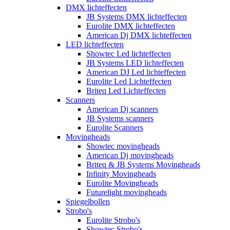
DMX lichteffecten
JB Systems DMX lichteffecten
Eurolite DMX lichteffecten
American Dj DMX lichteffecten
LED lichteffecten
Showtec Led lichteffecten
JB Systems LED lichteffecten
American DJ Led lichteffecten
Eurolite Led Lichteffecten
Briteq Led Lichteffecten
Scanners
American Dj scanners
JB Systems scanners
Eurolite Scanners
Movingheads
Showtec movingheads
American Dj movingheads
Briteq & JB Systems Movingheads
Infinity Movingheads
Eurolite Movingheads
Futurelight movingheads
Spiegelbollen
Strobo's
Eurolite Strobo's
Showtec Strobo's