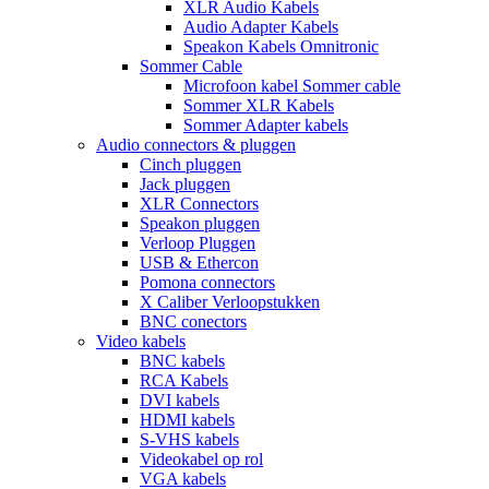
XLR Audio Kabels
Audio Adapter Kabels
Speakon Kabels Omnitronic
Sommer Cable
Microfoon kabel Sommer cable
Sommer XLR Kabels
Sommer Adapter kabels
Audio connectors & pluggen
Cinch pluggen
Jack pluggen
XLR Connectors
Speakon pluggen
Verloop Pluggen
USB & Ethercon
Pomona connectors
X Caliber Verloopstukken
BNC conectors
Video kabels
BNC kabels
RCA Kabels
DVI kabels
HDMI kabels
S-VHS kabels
Videokabel op rol
VGA kabels