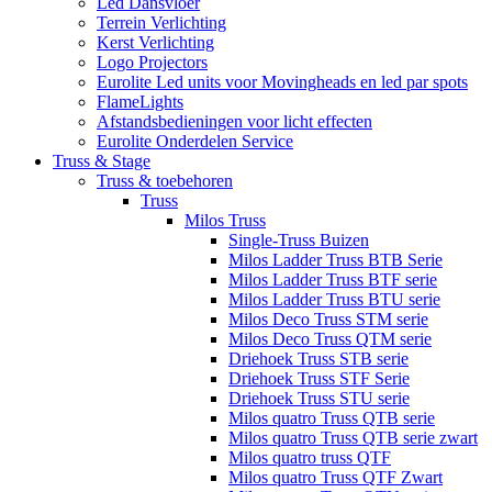
Led Dansvloer
Terrein Verlichting
Kerst Verlichting
Logo Projectors
Eurolite Led units voor Movingheads en led par spots
FlameLights
Afstandsbedieningen voor licht effecten
Eurolite Onderdelen Service
Truss & Stage
Truss & toebehoren
Truss
Milos Truss
Single-Truss Buizen
Milos Ladder Truss BTB Serie
Milos Ladder Truss BTF serie
Milos Ladder Truss BTU serie
Milos Deco Truss STM serie
Milos Deco Truss QTM serie
Driehoek Truss STB serie
Driehoek Truss STF Serie
Driehoek Truss STU serie
Milos quatro Truss QTB serie
Milos quatro Truss QTB serie zwart
Milos quatro truss QTF
Milos quatro Truss QTF Zwart