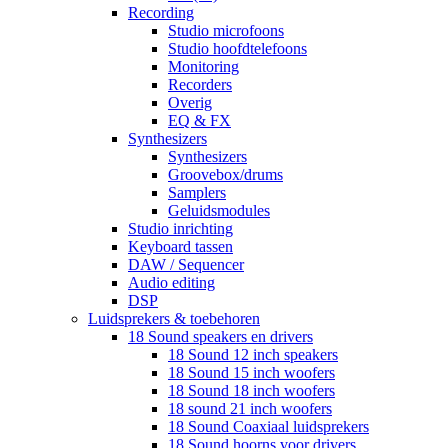
Recording
Studio microfoons
Studio hoofdtelefoons
Monitoring
Recorders
Overig
EQ & FX
Synthesizers
Synthesizers
Groovebox/drums
Samplers
Geluidsmodules
Studio inrichting
Keyboard tassen
DAW / Sequencer
Audio editing
DSP
Luidsprekers & toebehoren
18 Sound speakers en drivers
18 Sound 12 inch speakers
18 Sound 15 inch woofers
18 Sound 18 inch woofers
18 sound 21 inch woofers
18 Sound Coaxiaal luidsprekers
18 Sound hoorns voor drivers