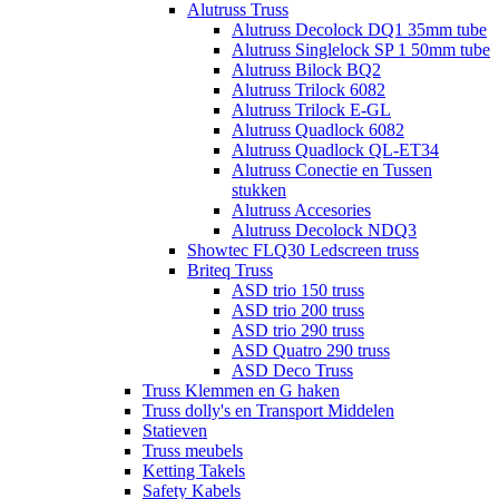
Alutruss Truss
Alutruss Decolock DQ1 35mm tube
Alutruss Singlelock SP 1 50mm tube
Alutruss Bilock BQ2
Alutruss Trilock 6082
Alutruss Trilock E-GL
Alutruss Quadlock 6082
Alutruss Quadlock QL-ET34
Alutruss Conectie en Tussen
stukken
Alutruss Accesories
Alutruss Decolock NDQ3
Showtec FLQ30 Ledscreen truss
Briteq Truss
ASD trio 150 truss
ASD trio 200 truss
ASD trio 290 truss
ASD Quatro 290 truss
ASD Deco Truss
Truss Klemmen en G haken
Truss dolly's en Transport Middelen
Statieven
Truss meubels
Ketting Takels
Safety Kabels