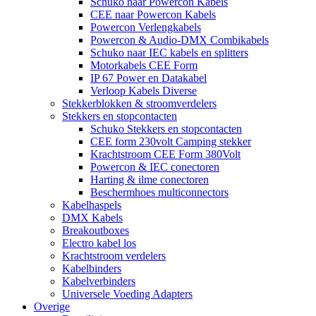
Schuko naar Powercon Kabels
CEE naar Powercon Kabels
Powercon Verlengkabels
Powercon & Audio-DMX Combikabels
Schuko naar IEC kabels en splitters
Motorkabels CEE Form
IP 67 Power en Datakabel
Verloop Kabels Diverse
Stekkerblokken & stroomverdelers
Stekkers en stopcontacten
Schuko Stekkers en stopcontacten
CEE form 230volt Camping stekker
Krachtstroom CEE Form 380Volt
Powercon & IEC conectoren
Harting & ilme conectoren
Beschermhoes multiconnectors
Kabelhaspels
DMX Kabels
Breakoutboxes
Electro kabel los
Krachtstroom verdelers
Kabelbinders
Kabelverbinders
Universele Voeding Adapters
Overige