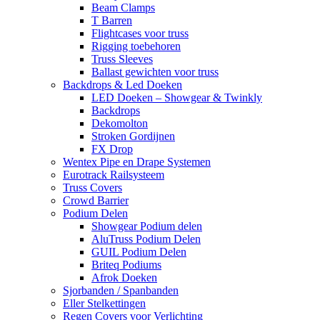
Beam Clamps
T Barren
Flightcases voor truss
Rigging toebehoren
Truss Sleeves
Ballast gewichten voor truss
Backdrops & Led Doeken
LED Doeken – Showgear & Twinkly
Backdrops
Dekomolton
Stroken Gordijnen
FX Drop
Wentex Pipe en Drape Systemen
Eurotrack Railsysteem
Truss Covers
Crowd Barrier
Podium Delen
Showgear Podium delen
AluTruss Podium Delen
GUIL Podium Delen
Briteq Podiums
Afrok Doeken
Sjorbanden / Spanbanden
Eller Stelkettingen
Regen Covers voor Verlichting