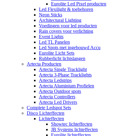
Eurolite Led Pixel producten
Led Flexilight & toebehoren
Neon Sticks
Architectural Lighting
Voedingen voor led producten
Rain covers voor verlichting
Event Lights
Led TL Panelen
Led Spots met ingebouwd Accu
Eurolite Licht Sets
Rubberlicht lichtslangen
Artecta Producten
Artecta Single Tracklight
Artecta 3-Phase Tracklights
Artecta Ledstrips
Artecta Aluminium Profielen
Artecta Outdoor spots
Artecta Controllers
Artecta Led Drivers
Complete Ledspot Sets
Disco Lichteffecten
Lichteffecten
Showtec lichteffecten
JB Systems lichteffecten
Eurolite lichteffecten