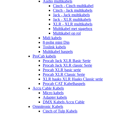
Audio multikabels
Cinch - Cinch multikabel
Cinch - Jack multikabels
Jack - Jack multikabels
Jack - XLR multikabels
XLR - XLR multikabels
Multikabel met stagebox
Multikabel op rol
Midi kabels
8-polig mini Din
Toslink kabels
Multikabel haspels
ProCab kabels
Procab Jack XLR Basic Serie
Procab Jack XLR classic Serie
Procab XLR basic serie
Procab XLR Classic Serie
XLR haaks XLR Haaks Classic serie
Procab CAT Kabelhaspels
Accu Cable Kabels
Micro kabels
Adapter kabels
DMX Kabels Accu Cable
Omnitronic Kabels
Cinch of Tulp Kabels