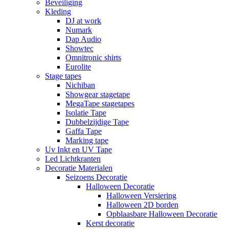
Beveiliging
Kleding
DJ at work
Numark
Dap Audio
Showtec
Omnitronic shirts
Eurolite
Stage tapes
Nichiban
Showgear stagetape
MegaTape stagetapes
Isolatie Tape
Dubbelzijdige Tape
Gaffa Tape
Marking tape
Uv Inkt en UV Tape
Led Lichtkranten
Decoratie Materialen
Seizoens Decoratie
Halloween Decoratie
Halloween Versiering
Halloween 2D borden
Opblaasbare Halloween Decoratie
Kerst decoratie