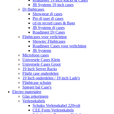
Roadinger 19 inch Racks & Cases
JB Systems 19 inch cases
Dj flightcases
Showgear dj cases
Pro dj user dj cases
cd en record cases & Bags
JB Systems dj cases
Roadinger Dj Cases
Flightcases voor verlichting
Showtec Flightcases
Roadinger Cases voor verlichting
JB Systems
Microfoon cases
Universele Cases Klein
Universele Cases Groot
19 Inch Server Racks
Flight case onderdelen
19 Inch onderdelen / 19 inch Lade's
Flightcase schuim
Spiegel bal Case's
Electro materialen
Glas zekeringen
Verlengkabels
Schuko Verlengkabel 220volt
CEE Form Verlengkabels