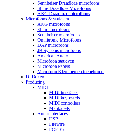
Sennheiser Draadloze microfoons
Shure Draadloze Microfoons
AKG Draadloze microfoons
Microfoons & statieven
AKG microfoons
Shure microfoons
Sennheiser microfoons
Omnitronic Microfoons
DAP microfoons
JB Systems microfoons
American Audio
Microfoon statieven
Microfoon kabels
Microfoon Klemmen en toebehoren
DI Boxen
Producing
MIDI
MIDI interfaces
MIDI keyboards
MIDI controllers
Midikabels
Audio interfaces
USB
Firewire
PCI(-E)