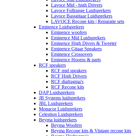
Lavoce Mid - high Drivers
Lavoce Fullrange Luidsprekers
Lavoce Bassgitaar Luidsprekers
LAVOCE Recone kits | Reparatie sets
Eminence Luidsprekers
Eminence woofers
Eminence Mid Luidsprekers
Eminence High Divers & Tweeter
Eminence Gitaar Speakers
Eminence Crossovers
Eminence Hoorns & parts
RCF speakers
RCF mid speakers
RCF High Drivers
RCF diafragma's
RCF Recone kits
DAP Luidsprekers
JB Systems luidsprekers
JBL Luidsprekers
Monacor Luidsprekers
Celestion Luidsprekers
Beyma luidsprekers
Beyma Woofers
Beyma Recone kits & Vintage recone kits