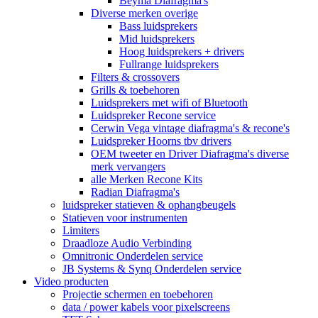
Beyma Diafragma's
Diverse merken overige
Bass luidsprekers
Mid luidsprekers
Hoog luidsprekers + drivers
Fullrange luidsprekers
Filters & crossovers
Grills & toebehoren
Luidsprekers met wifi of Bluetooth
Luidspreker Recone service
Cerwin Vega vintage diafragma's & recone's
Luidspreker Hoorns tbv drivers
OEM tweeter en Driver Diafragma's diverse
merk vervangers
alle Merken Recone Kits
Radian Diafragma's
luidspreker statieven & ophangbeugels
Statieven voor instrumenten
Limiters
Draadloze Audio Verbinding
Omnitronic Onderdelen service
JB Systems & Synq Onderdelen service
Video producten
Projectie schermen en toebehoren
data / power kabels voor pixelscreens