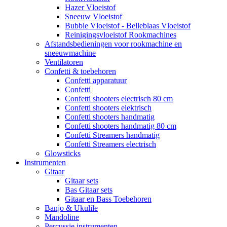
Hazer Vloeistof
Sneeuw Vloeistof
Bubble Vloeistof - Belleblaas Vloeistof
Reinigingsvloeistof Rookmachines
Afstandsbedieningen voor rookmachine en
sneeuwmachine
Ventilatoren
Confetti & toebehoren
Confetti apparatuur
Confetti
Confetti shooters electrisch 80 cm
Confetti shooters elektrisch
Confetti shooters handmatig
Confetti shooters handmatig 80 cm
Confetti Streamers handmatig
Confetti Streamers electrisch
Glowsticks
Instrumenten
Gitaar
Gitaar sets
Bas Gitaar sets
Gitaar en Bass Toebehoren
Banjo & Ukulile
Mandoline
Percussie instrumenten