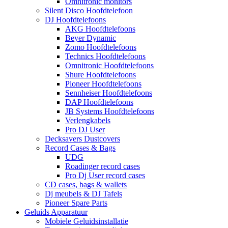
Omnitronic monitors
Silent Disco Hoofdtelefoon
DJ Hoofdtelefoons
AKG Hoofdtelefoons
Beyer Dynamic
Zomo Hoofdtelefoons
Technics Hoofdtelefoons
Omnitronic Hoofdtelefoons
Shure Hoofdtelefoons
Pioneer Hoofdtelefoons
Sennheiser Hoofdtelefoons
DAP Hoofdtelefoons
JB Systems Hoofdtelefoons
Verlengkabels
Pro DJ User
Decksavers Dustcovers
Record Cases & Bags
UDG
Roadinger record cases
Pro Dj User record cases
CD cases, bags & wallets
Dj meubels & DJ Tafels
Pioneer Spare Parts
Geluids Apparatuur
Mobiele Geluidsinstallatie