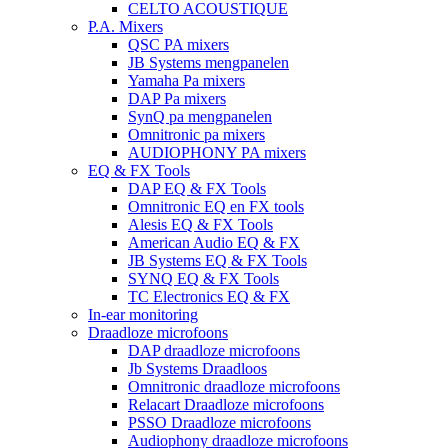
CELTO ACOUSTIQUE
P.A. Mixers
QSC PA mixers
JB Systems mengpanelen
Yamaha Pa mixers
DAP Pa mixers
SynQ pa mengpanelen
Omnitronic pa mixers
AUDIOPHONY PA mixers
EQ & FX Tools
DAP EQ & FX Tools
Omnitronic EQ en FX tools
Alesis EQ & FX Tools
American Audio EQ & FX
JB Systems EQ & FX Tools
SYNQ EQ & FX Tools
TC Electronics EQ & FX
In-ear monitoring
Draadloze microfoons
DAP draadloze microfoons
Jb Systems Draadloos
Omnitronic draadloze microfoons
Relacart Draadloze microfoons
PSSO Draadloze microfoons
Audiophony draadloze microfoons