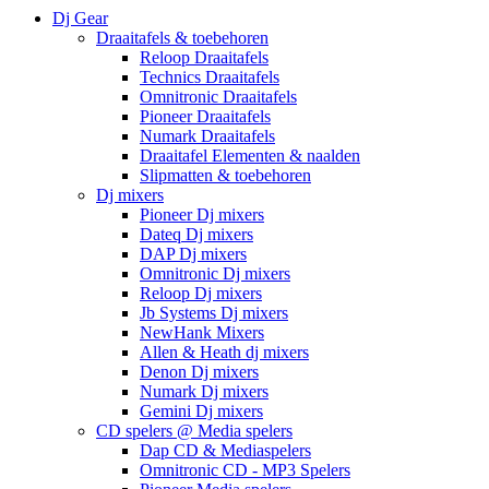
Dj Gear
Draaitafels & toebehoren
Reloop Draaitafels
Technics Draaitafels
Omnitronic Draaitafels
Pioneer Draaitafels
Numark Draaitafels
Draaitafel Elementen & naalden
Slipmatten & toebehoren
Dj mixers
Pioneer Dj mixers
Dateq Dj mixers
DAP Dj mixers
Omnitronic Dj mixers
Reloop Dj mixers
Jb Systems Dj mixers
NewHank Mixers
Allen & Heath dj mixers
Denon Dj mixers
Numark Dj mixers
Gemini Dj mixers
CD spelers @ Media spelers
Dap CD & Mediaspelers
Omnitronic CD - MP3 Spelers