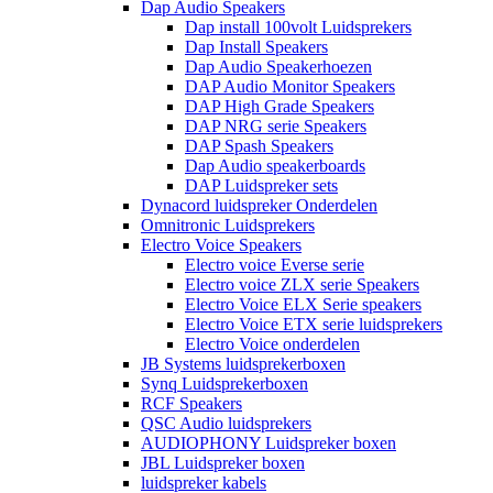
Dap Audio Speakers
Dap install 100volt Luidsprekers
Dap Install Speakers
Dap Audio Speakerhoezen
DAP Audio Monitor Speakers
DAP High Grade Speakers
DAP NRG serie Speakers
DAP Spash Speakers
Dap Audio speakerboards
DAP Luidspreker sets
Dynacord luidspreker Onderdelen
Omnitronic Luidsprekers
Electro Voice Speakers
Electro voice Everse serie
Electro voice ZLX serie Speakers
Electro Voice ELX Serie speakers
Electro Voice ETX serie luidsprekers
Electro Voice onderdelen
JB Systems luidsprekerboxen
Synq Luidsprekerboxen
RCF Speakers
QSC Audio luidsprekers
AUDIOPHONY Luidspreker boxen
JBL Luidspreker boxen
luidspreker kabels