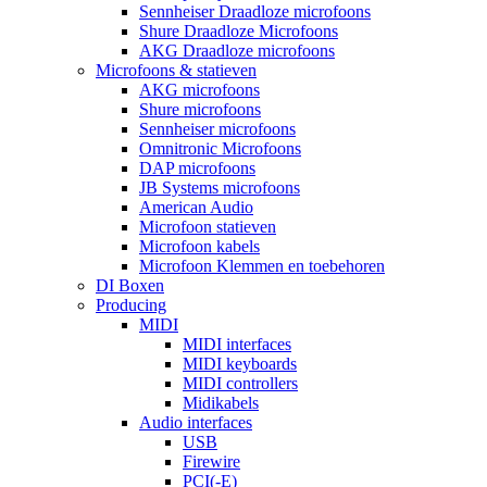
Sennheiser Draadloze microfoons
Shure Draadloze Microfoons
AKG Draadloze microfoons
Microfoons & statieven
AKG microfoons
Shure microfoons
Sennheiser microfoons
Omnitronic Microfoons
DAP microfoons
JB Systems microfoons
American Audio
Microfoon statieven
Microfoon kabels
Microfoon Klemmen en toebehoren
DI Boxen
Producing
MIDI
MIDI interfaces
MIDI keyboards
MIDI controllers
Midikabels
Audio interfaces
USB
Firewire
PCI(-E)