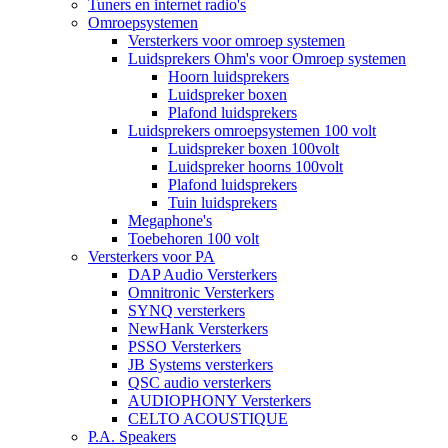
Tuners en internet radio's
Omroepsystemen
Versterkers voor omroep systemen
Luidsprekers Ohm's voor Omroep systemen
Hoorn luidsprekers
Luidspreker boxen
Plafond luidsprekers
Luidsprekers omroepsystemen 100 volt
Luidspreker boxen 100volt
Luidspreker hoorns 100volt
Plafond luidsprekers
Tuin luidsprekers
Megaphone's
Toebehoren 100 volt
Versterkers voor PA
DAP Audio Versterkers
Omnitronic Versterkers
SYNQ versterkers
NewHank Versterkers
PSSO Versterkers
JB Systems versterkers
QSC audio versterkers
AUDIOPHONY Versterkers
CELTO ACOUSTIQUE
P.A. Speakers