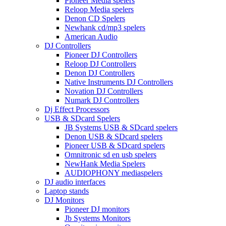
Pioneer Media spelers
Reloop Media spelers
Denon CD Spelers
Newhank cd/mp3 spelers
American Audio
DJ Controllers
Pioneer DJ Controllers
Reloop DJ Controllers
Denon DJ Controllers
Native Instruments DJ Controllers
Novation DJ Controllers
Numark DJ Controllers
Dj Effect Processors
USB & SDcard Spelers
JB Systems USB & SDcard spelers
Denon USB & SDcard spelers
Pioneer USB & SDcard spelers
Omnitronic sd en usb spelers
NewHank Media Spelers
AUDIOPHONY mediaspelers
DJ audio interfaces
Laptop stands
DJ Monitors
Pioneer DJ monitors
Jb Systems Monitors