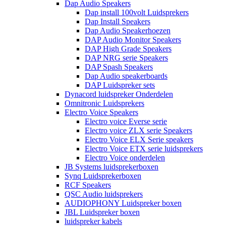
Dap Audio Speakers
Dap install 100volt Luidsprekers
Dap Install Speakers
Dap Audio Speakerhoezen
DAP Audio Monitor Speakers
DAP High Grade Speakers
DAP NRG serie Speakers
DAP Spash Speakers
Dap Audio speakerboards
DAP Luidspreker sets
Dynacord luidspreker Onderdelen
Omnitronic Luidsprekers
Electro Voice Speakers
Electro voice Everse serie
Electro voice ZLX serie Speakers
Electro Voice ELX Serie speakers
Electro Voice ETX serie luidsprekers
Electro Voice onderdelen
JB Systems luidsprekerboxen
Synq Luidsprekerboxen
RCF Speakers
QSC Audio luidsprekers
AUDIOPHONY Luidspreker boxen
JBL Luidspreker boxen
luidspreker kabels