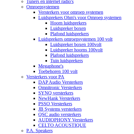
Tuners en internet radio's
Omroepsystemen
Versterkers voor omroep systemen
Luidsprekers Ohm's voor Omroep systemen
Hoorn luidsprekers
Luidspreker boxen
Plafond luidsprekers
Luidsprekers omroepsystemen 100 volt
Luidspreker boxen 100volt
Luidspreker hoorns 100volt
Plafond luidsprekers
Tuin luidsprekers
Megaphone's
Toebehoren 100 volt
Versterkers voor PA
DAP Audio Versterkers
Omnitronic Versterkers
SYNQ versterkers
NewHank Versterkers
PSSO Versterkers
JB Systems versterkers
QSC audio versterkers
AUDIOPHONY Versterkers
CELTO ACOUSTIQUE
P.A. Speakers