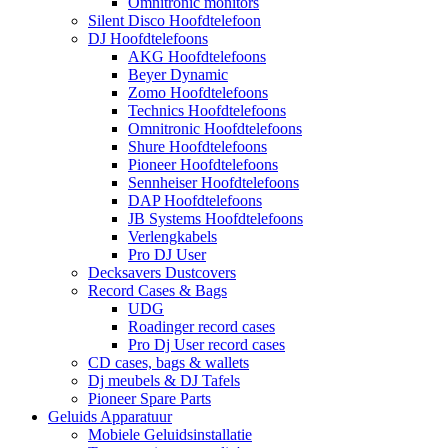
Omnitronic monitors
Silent Disco Hoofdtelefoon
DJ Hoofdtelefoons
AKG Hoofdtelefoons
Beyer Dynamic
Zomo Hoofdtelefoons
Technics Hoofdtelefoons
Omnitronic Hoofdtelefoons
Shure Hoofdtelefoons
Pioneer Hoofdtelefoons
Sennheiser Hoofdtelefoons
DAP Hoofdtelefoons
JB Systems Hoofdtelefoons
Verlengkabels
Pro DJ User
Decksavers Dustcovers
Record Cases & Bags
UDG
Roadinger record cases
Pro Dj User record cases
CD cases, bags & wallets
Dj meubels & DJ Tafels
Pioneer Spare Parts
Geluids Apparatuur
Mobiele Geluidsinstallatie