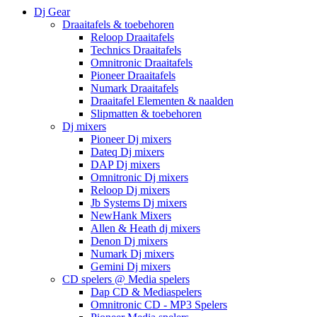
Dj Gear
Draaitafels & toebehoren
Reloop Draaitafels
Technics Draaitafels
Omnitronic Draaitafels
Pioneer Draaitafels
Numark Draaitafels
Draaitafel Elementen & naalden
Slipmatten & toebehoren
Dj mixers
Pioneer Dj mixers
Dateq Dj mixers
DAP Dj mixers
Omnitronic Dj mixers
Reloop Dj mixers
Jb Systems Dj mixers
NewHank Mixers
Allen & Heath dj mixers
Denon Dj mixers
Numark Dj mixers
Gemini Dj mixers
CD spelers @ Media spelers
Dap CD & Mediaspelers
Omnitronic CD - MP3 Spelers