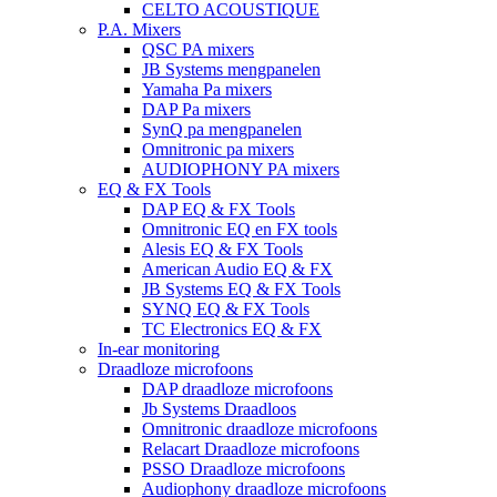
CELTO ACOUSTIQUE
P.A. Mixers
QSC PA mixers
JB Systems mengpanelen
Yamaha Pa mixers
DAP Pa mixers
SynQ pa mengpanelen
Omnitronic pa mixers
AUDIOPHONY PA mixers
EQ & FX Tools
DAP EQ & FX Tools
Omnitronic EQ en FX tools
Alesis EQ & FX Tools
American Audio EQ & FX
JB Systems EQ & FX Tools
SYNQ EQ & FX Tools
TC Electronics EQ & FX
In-ear monitoring
Draadloze microfoons
DAP draadloze microfoons
Jb Systems Draadloos
Omnitronic draadloze microfoons
Relacart Draadloze microfoons
PSSO Draadloze microfoons
Audiophony draadloze microfoons