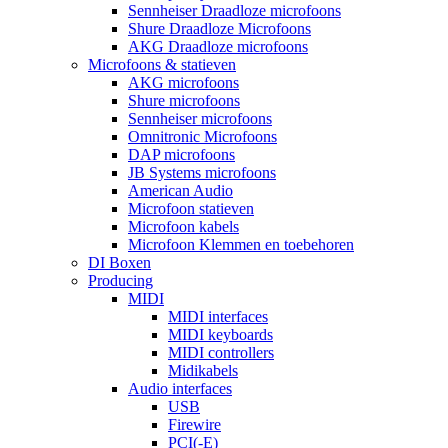
Sennheiser Draadloze microfoons
Shure Draadloze Microfoons
AKG Draadloze microfoons
Microfoons & statieven
AKG microfoons
Shure microfoons
Sennheiser microfoons
Omnitronic Microfoons
DAP microfoons
JB Systems microfoons
American Audio
Microfoon statieven
Microfoon kabels
Microfoon Klemmen en toebehoren
DI Boxen
Producing
MIDI
MIDI interfaces
MIDI keyboards
MIDI controllers
Midikabels
Audio interfaces
USB
Firewire
PCI(-E)