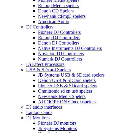
Pioneer Media spelers
Reloop Media spelers
Denon CD Spelers
Newhank cd/mp3 spelers
American Audio
DJ Controllers
Pioneer DJ Controllers
Reloop DJ Controllers
Denon DJ Controllers
Native Instruments DJ Controllers
Novation DJ Controllers
Numark DJ Controllers
Dj Effect Processors
USB & SDcard Spelers
JB Systems USB & SDcard spelers
Denon USB & SDcard spelers
Pioneer USB & SDcard spelers
Omnitronic sd en usb spelers
NewHank Media Spelers
AUDIOPHONY mediaspelers
DJ audio interfaces
Laptop stands
DJ Monitors
Pioneer DJ monitors
Jb Systems Monitors