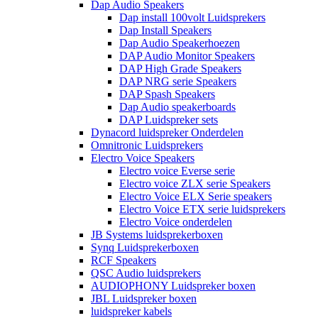
Dap Audio Speakers
Dap install 100volt Luidsprekers
Dap Install Speakers
Dap Audio Speakerhoezen
DAP Audio Monitor Speakers
DAP High Grade Speakers
DAP NRG serie Speakers
DAP Spash Speakers
Dap Audio speakerboards
DAP Luidspreker sets
Dynacord luidspreker Onderdelen
Omnitronic Luidsprekers
Electro Voice Speakers
Electro voice Everse serie
Electro voice ZLX serie Speakers
Electro Voice ELX Serie speakers
Electro Voice ETX serie luidsprekers
Electro Voice onderdelen
JB Systems luidsprekerboxen
Synq Luidsprekerboxen
RCF Speakers
QSC Audio luidsprekers
AUDIOPHONY Luidspreker boxen
JBL Luidspreker boxen
luidspreker kabels