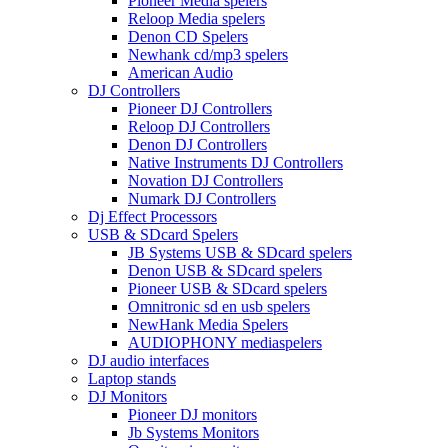
Pioneer Media spelers
Reloop Media spelers
Denon CD Spelers
Newhank cd/mp3 spelers
American Audio
DJ Controllers
Pioneer DJ Controllers
Reloop DJ Controllers
Denon DJ Controllers
Native Instruments DJ Controllers
Novation DJ Controllers
Numark DJ Controllers
Dj Effect Processors
USB & SDcard Spelers
JB Systems USB & SDcard spelers
Denon USB & SDcard spelers
Pioneer USB & SDcard spelers
Omnitronic sd en usb spelers
NewHank Media Spelers
AUDIOPHONY mediaspelers
DJ audio interfaces
Laptop stands
DJ Monitors
Pioneer DJ monitors
Jb Systems Monitors