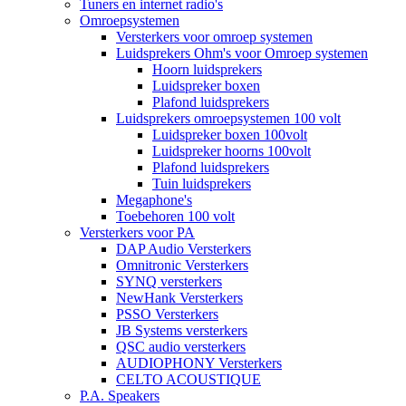
Tuners en internet radio's
Omroepsystemen
Versterkers voor omroep systemen
Luidsprekers Ohm's voor Omroep systemen
Hoorn luidsprekers
Luidspreker boxen
Plafond luidsprekers
Luidsprekers omroepsystemen 100 volt
Luidspreker boxen 100volt
Luidspreker hoorns 100volt
Plafond luidsprekers
Tuin luidsprekers
Megaphone's
Toebehoren 100 volt
Versterkers voor PA
DAP Audio Versterkers
Omnitronic Versterkers
SYNQ versterkers
NewHank Versterkers
PSSO Versterkers
JB Systems versterkers
QSC audio versterkers
AUDIOPHONY Versterkers
CELTO ACOUSTIQUE
P.A. Speakers