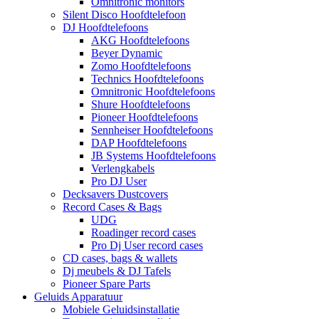
Omnitronic monitors
Silent Disco Hoofdtelefoon
DJ Hoofdtelefoons
AKG Hoofdtelefoons
Beyer Dynamic
Zomo Hoofdtelefoons
Technics Hoofdtelefoons
Omnitronic Hoofdtelefoons
Shure Hoofdtelefoons
Pioneer Hoofdtelefoons
Sennheiser Hoofdtelefoons
DAP Hoofdtelefoons
JB Systems Hoofdtelefoons
Verlengkabels
Pro DJ User
Decksavers Dustcovers
Record Cases & Bags
UDG
Roadinger record cases
Pro Dj User record cases
CD cases, bags & wallets
Dj meubels & DJ Tafels
Pioneer Spare Parts
Geluids Apparatuur
Mobiele Geluidsinstallatie