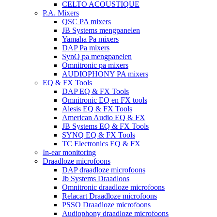
CELTO ACOUSTIQUE
P.A. Mixers
QSC PA mixers
JB Systems mengpanelen
Yamaha Pa mixers
DAP Pa mixers
SynQ pa mengpanelen
Omnitronic pa mixers
AUDIOPHONY PA mixers
EQ & FX Tools
DAP EQ & FX Tools
Omnitronic EQ en FX tools
Alesis EQ & FX Tools
American Audio EQ & FX
JB Systems EQ & FX Tools
SYNQ EQ & FX Tools
TC Electronics EQ & FX
In-ear monitoring
Draadloze microfoons
DAP draadloze microfoons
Jb Systems Draadloos
Omnitronic draadloze microfoons
Relacart Draadloze microfoons
PSSO Draadloze microfoons
Audiophony draadloze microfoons