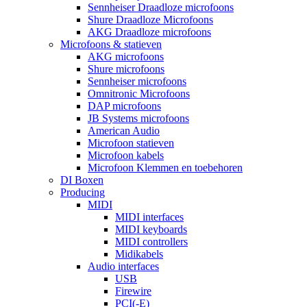
Sennheiser Draadloze microfoons
Shure Draadloze Microfoons
AKG Draadloze microfoons
Microfoons & statieven
AKG microfoons
Shure microfoons
Sennheiser microfoons
Omnitronic Microfoons
DAP microfoons
JB Systems microfoons
American Audio
Microfoon statieven
Microfoon kabels
Microfoon Klemmen en toebehoren
DI Boxen
Producing
MIDI
MIDI interfaces
MIDI keyboards
MIDI controllers
Midikabels
Audio interfaces
USB
Firewire
PCI(-E)