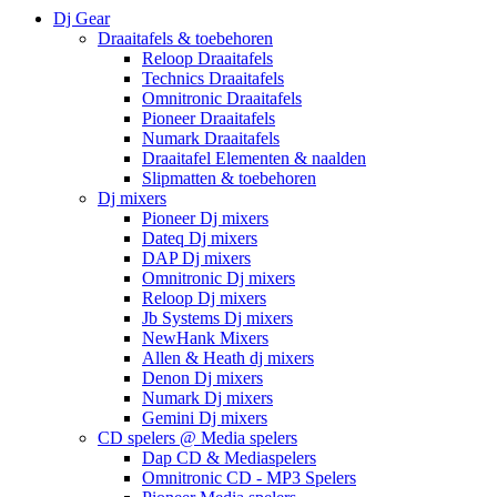
Dj Gear
Draaitafels & toebehoren
Reloop Draaitafels
Technics Draaitafels
Omnitronic Draaitafels
Pioneer Draaitafels
Numark Draaitafels
Draaitafel Elementen & naalden
Slipmatten & toebehoren
Dj mixers
Pioneer Dj mixers
Dateq Dj mixers
DAP Dj mixers
Omnitronic Dj mixers
Reloop Dj mixers
Jb Systems Dj mixers
NewHank Mixers
Allen & Heath dj mixers
Denon Dj mixers
Numark Dj mixers
Gemini Dj mixers
CD spelers @ Media spelers
Dap CD & Mediaspelers
Omnitronic CD - MP3 Spelers