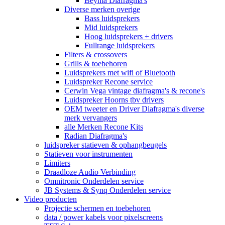
Beyma Diafragma's
Diverse merken overige
Bass luidsprekers
Mid luidsprekers
Hoog luidsprekers + drivers
Fullrange luidsprekers
Filters & crossovers
Grills & toebehoren
Luidsprekers met wifi of Bluetooth
Luidspreker Recone service
Cerwin Vega vintage diafragma's & recone's
Luidspreker Hoorns tbv drivers
OEM tweeter en Driver Diafragma's diverse
merk vervangers
alle Merken Recone Kits
Radian Diafragma's
luidspreker statieven & ophangbeugels
Statieven voor instrumenten
Limiters
Draadloze Audio Verbinding
Omnitronic Onderdelen service
JB Systems & Synq Onderdelen service
Video producten
Projectie schermen en toebehoren
data / power kabels voor pixelscreens