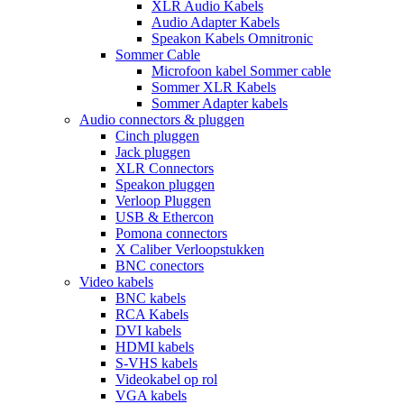
XLR Audio Kabels
Audio Adapter Kabels
Speakon Kabels Omnitronic
Sommer Cable
Microfoon kabel Sommer cable
Sommer XLR Kabels
Sommer Adapter kabels
Audio connectors & pluggen
Cinch pluggen
Jack pluggen
XLR Connectors
Speakon pluggen
Verloop Pluggen
USB & Ethercon
Pomona connectors
X Caliber Verloopstukken
BNC conectors
Video kabels
BNC kabels
RCA Kabels
DVI kabels
HDMI kabels
S-VHS kabels
Videokabel op rol
VGA kabels