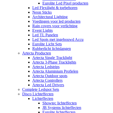
Eurolite Led Pixel producten
Led Flexilight & toebehoren
Neon Sticks
Architectural Lighting
Voedingen voor led producten
Rain covers voor verlichting
Event Lights
Led TL Panelen
Led Spots met ingebouwd Accu
Eurolite Licht Sets
Rubberlicht lichtslangen
Artecta Producten
Artecta Single Tracklight
Artecta 3-Phase Tracklights
Artecta Ledstrips
Artecta Aluminium Profielen
Artecta Outdoor spots
Artecta Controllers
Artecta Led Drivers
Complete Ledspot Sets
Disco Lichteffecten
Lichteffecten
Showtec lichteffecten
JB Systems lichteffecten
Eurolite lichteffecten