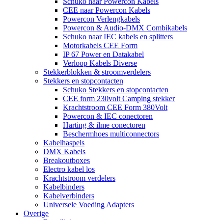
Schuko naar Powercon Kabels
CEE naar Powercon Kabels
Powercon Verlengkabels
Powercon & Audio-DMX Combikabels
Schuko naar IEC kabels en splitters
Motorkabels CEE Form
IP 67 Power en Datakabel
Verloop Kabels Diverse
Stekkerblokken & stroomverdelers
Stekkers en stopcontacten
Schuko Stekkers en stopcontacten
CEE form 230volt Camping stekker
Krachtstroom CEE Form 380Volt
Powercon & IEC conectoren
Harting & ilme conectoren
Beschermhoes multiconnectors
Kabelhaspels
DMX Kabels
Breakoutboxes
Electro kabel los
Krachtstroom verdelers
Kabelbinders
Kabelverbinders
Universele Voeding Adapters
Overige