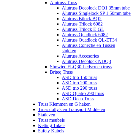
Alutruss Truss
Alutruss Decolock DQ1 35mm tube
Alutruss Singlelock SP 1 50mm tube
Alutruss Bilock BQ2
Alutruss Trilock 6082
Alutruss Trilock E-GL
Alutruss Quadlock 6082
Alutruss Quadlock QL-ET34
Alutruss Conectie en Tussen
stukken
Alutruss Accesories
Alutruss Decolock NDQ3
Showtec FLQ30 Ledscreen truss
Briteq Truss
ASD trio 150 truss
ASD trio 200 truss
ASD trio 290 truss
ASD Quatro 290 truss
ASD Deco Truss
Truss Klemmen en G haken
Truss dolly's en Transport Middelen
Statieven
Truss meubels
Ketting Takels
Safety Kabels