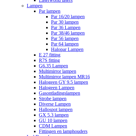
Laserworld lasers
Lampen
Par lampen
Par 16/20 lampen
Par 30 lampen
Par 36 Lampen
Par 38/46 lampen
Par 56 lampen
Par 64 lampen
Halopar Lampen
E 27 fitting
R7S fitting
G6.35 Lampen
Multimirror lampen
Multimirror lampen MR16
Halogeen GY 9.5 lampen
Halogeen Lampen
Gasontladingslampen
Strobe lampen
Diverse Lampen
Hallospot lampen
GX 5.3 lampen
GU 10 lampen
CDM Lampen
Fittingen en lamphouders