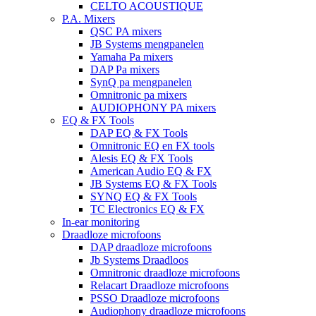
CELTO ACOUSTIQUE
P.A. Mixers
QSC PA mixers
JB Systems mengpanelen
Yamaha Pa mixers
DAP Pa mixers
SynQ pa mengpanelen
Omnitronic pa mixers
AUDIOPHONY PA mixers
EQ & FX Tools
DAP EQ & FX Tools
Omnitronic EQ en FX tools
Alesis EQ & FX Tools
American Audio EQ & FX
JB Systems EQ & FX Tools
SYNQ EQ & FX Tools
TC Electronics EQ & FX
In-ear monitoring
Draadloze microfoons
DAP draadloze microfoons
Jb Systems Draadloos
Omnitronic draadloze microfoons
Relacart Draadloze microfoons
PSSO Draadloze microfoons
Audiophony draadloze microfoons