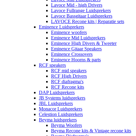
Lavoce Mid - high Drivers
Lavoce Fullrange Luidsprekers
Lavoce Bassgitaar Luidsprekers
LAVOCE Recone kits | Reparatie sets
Eminence Luidsprekers
Eminence woofers
Eminence Mid Luidsprekers
Eminence High Divers & Tweeter
Eminence Gitaar Speakers
Eminence Crossovers
Eminence Hoorns & parts
RCF speakers
RCF mid speakers
RCF High Drivers
RCF diafragma's
RCF Recone kits
DAP Luidsprekers
JB Systems luidsprekers
JBL Luidsprekers
Monacor Luidsprekers
Celestion Luidsprekers
Beyma luidsprekers
Beyma Woofers
Beyma Recone kits & Vintage recone kits