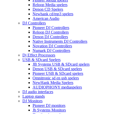
Pioneer Media spelers
Reloop Media spelers
Denon CD Spelers
Newhank cd/mp3 spelers
American Audio
DJ Controllers
Pioneer DJ Controllers
Reloop DJ Controllers
Denon DJ Controllers
Native Instruments DJ Controllers
Novation DJ Controllers
Numark DJ Controllers
Dj Effect Processors
USB & SDcard Spelers
JB Systems USB & SDcard spelers
Denon USB & SDcard spelers
Pioneer USB & SDcard spelers
Omnitronic sd en usb spelers
NewHank Media Spelers
AUDIOPHONY mediaspelers
DJ audio interfaces
Laptop stands
DJ Monitors
Pioneer DJ monitors
Jb Systems Monitors