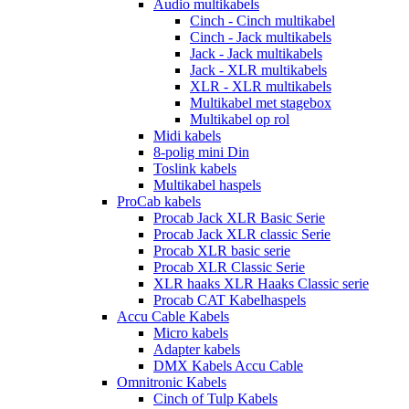
Audio multikabels
Cinch - Cinch multikabel
Cinch - Jack multikabels
Jack - Jack multikabels
Jack - XLR multikabels
XLR - XLR multikabels
Multikabel met stagebox
Multikabel op rol
Midi kabels
8-polig mini Din
Toslink kabels
Multikabel haspels
ProCab kabels
Procab Jack XLR Basic Serie
Procab Jack XLR classic Serie
Procab XLR basic serie
Procab XLR Classic Serie
XLR haaks XLR Haaks Classic serie
Procab CAT Kabelhaspels
Accu Cable Kabels
Micro kabels
Adapter kabels
DMX Kabels Accu Cable
Omnitronic Kabels
Cinch of Tulp Kabels