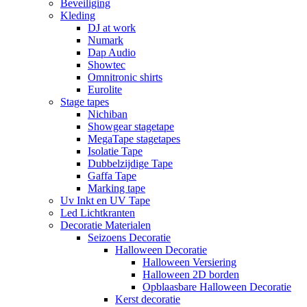
Beveiliging
Kleding
DJ at work
Numark
Dap Audio
Showtec
Omnitronic shirts
Eurolite
Stage tapes
Nichiban
Showgear stagetape
MegaTape stagetapes
Isolatie Tape
Dubbelzijdige Tape
Gaffa Tape
Marking tape
Uv Inkt en UV Tape
Led Lichtkranten
Decoratie Materialen
Seizoens Decoratie
Halloween Decoratie
Halloween Versiering
Halloween 2D borden
Opblaasbare Halloween Decoratie
Kerst decoratie