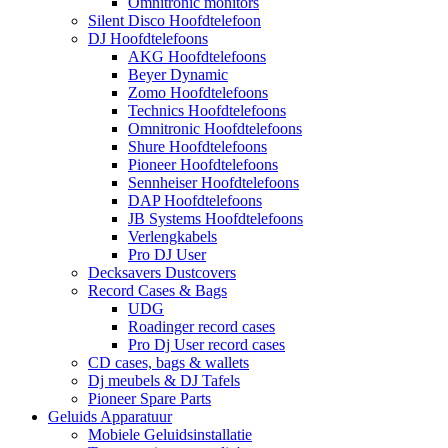
Omnitronic monitors
Silent Disco Hoofdtelefoon
DJ Hoofdtelefoons
AKG Hoofdtelefoons
Beyer Dynamic
Zomo Hoofdtelefoons
Technics Hoofdtelefoons
Omnitronic Hoofdtelefoons
Shure Hoofdtelefoons
Pioneer Hoofdtelefoons
Sennheiser Hoofdtelefoons
DAP Hoofdtelefoons
JB Systems Hoofdtelefoons
Verlengkabels
Pro DJ User
Decksavers Dustcovers
Record Cases & Bags
UDG
Roadinger record cases
Pro Dj User record cases
CD cases, bags & wallets
Dj meubels & DJ Tafels
Pioneer Spare Parts
Geluids Apparatuur
Mobiele Geluidsinstallatie