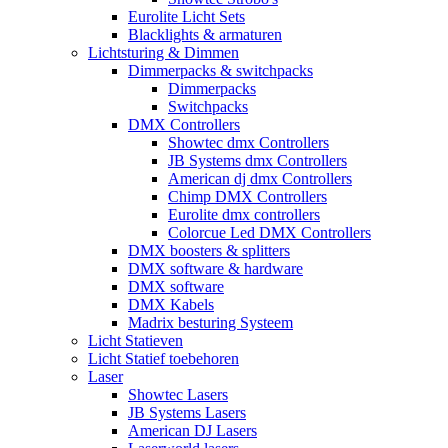
Eurolite Licht Sets
Blacklights & armaturen
Lichtsturing & Dimmen
Dimmerpacks & switchpacks
Dimmerpacks
Switchpacks
DMX Controllers
Showtec dmx Controllers
JB Systems dmx Controllers
American dj dmx Controllers
Chimp DMX Controllers
Eurolite dmx controllers
Colorcue Led DMX Controllers
DMX boosters & splitters
DMX software & hardware
DMX software
DMX Kabels
Madrix besturing Systeem
Licht Statieven
Licht Statief toebehoren
Laser
Showtec Lasers
JB Systems Lasers
American DJ Lasers