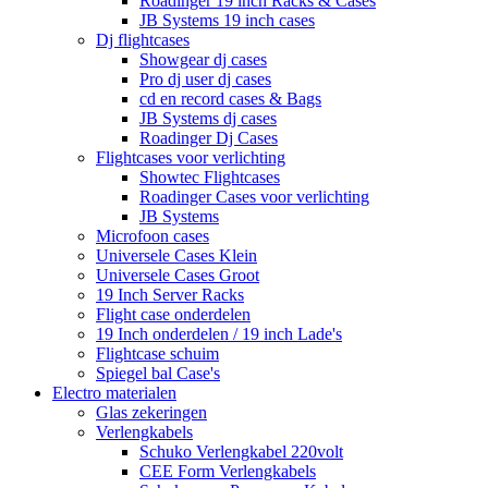
Roadinger 19 inch Racks & Cases
JB Systems 19 inch cases
Dj flightcases
Showgear dj cases
Pro dj user dj cases
cd en record cases & Bags
JB Systems dj cases
Roadinger Dj Cases
Flightcases voor verlichting
Showtec Flightcases
Roadinger Cases voor verlichting
JB Systems
Microfoon cases
Universele Cases Klein
Universele Cases Groot
19 Inch Server Racks
Flight case onderdelen
19 Inch onderdelen / 19 inch Lade's
Flightcase schuim
Spiegel bal Case's
Electro materialen
Glas zekeringen
Verlengkabels
Schuko Verlengkabel 220volt
CEE Form Verlengkabels