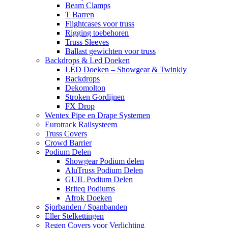
Beam Clamps
T Barren
Flightcases voor truss
Rigging toebehoren
Truss Sleeves
Ballast gewichten voor truss
Backdrops & Led Doeken
LED Doeken – Showgear & Twinkly
Backdrops
Dekomolton
Stroken Gordijnen
FX Drop
Wentex Pipe en Drape Systemen
Eurotrack Railsysteem
Truss Covers
Crowd Barrier
Podium Delen
Showgear Podium delen
AluTruss Podium Delen
GUIL Podium Delen
Briteq Podiums
Afrok Doeken
Sjorbanden / Spanbanden
Eller Stelkettingen
Regen Covers voor Verlichting