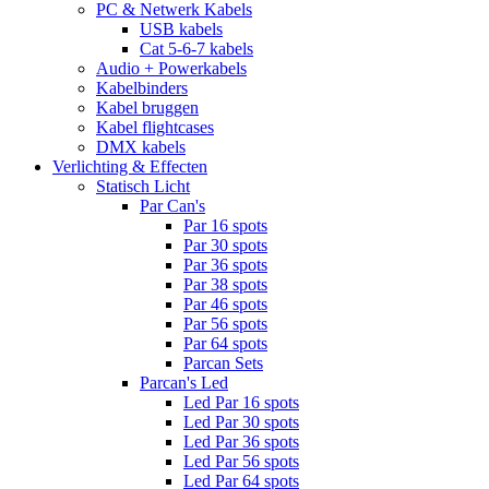
PC & Netwerk Kabels
USB kabels
Cat 5-6-7 kabels
Audio + Powerkabels
Kabelbinders
Kabel bruggen
Kabel flightcases
DMX kabels
Verlichting & Effecten
Statisch Licht
Par Can's
Par 16 spots
Par 30 spots
Par 36 spots
Par 38 spots
Par 46 spots
Par 56 spots
Par 64 spots
Parcan Sets
Parcan's Led
Led Par 16 spots
Led Par 30 spots
Led Par 36 spots
Led Par 56 spots
Led Par 64 spots