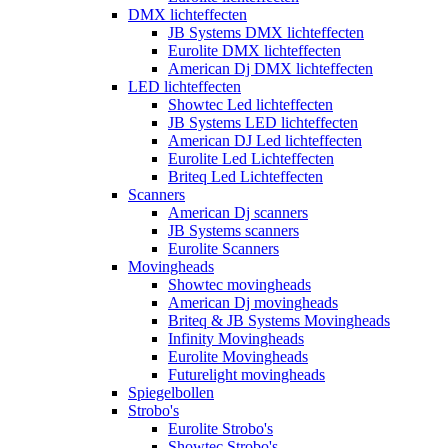
DMX lichteffecten
JB Systems DMX lichteffecten
Eurolite DMX lichteffecten
American Dj DMX lichteffecten
LED lichteffecten
Showtec Led lichteffecten
JB Systems LED lichteffecten
American DJ Led lichteffecten
Eurolite Led Lichteffecten
Briteq Led Lichteffecten
Scanners
American Dj scanners
JB Systems scanners
Eurolite Scanners
Movingheads
Showtec movingheads
American Dj movingheads
Briteq & JB Systems Movingheads
Infinity Movingheads
Eurolite Movingheads
Futurelight movingheads
Spiegelbollen
Strobo's
Eurolite Strobo's
Showtec Strobo's