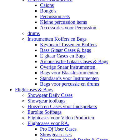
Cajons
Bongo's
Percussion sets
Kleine percussion items
Accessories voor Percussion
drums
Instrumenten Koffers en Bags
Keyboard Tassen en Koffers
Bass Gitaar Cases & bags
E gitaar Cases en Bags
Arcoustische Gitaar Cases & Bags
Overige Snaar Instrumenten
Bags voor BlaasInstrumenten
Standaards voor Instrumenten
Bags voor percussie en drums
Flightcases & Bags
Showgear Daily Cases
Showgear toolbags
Hoezen en Cases voor luidsprekers
Eurolite Softbags
Flightcases voor Video Producten
Flightcases voor P.A.
Pro Dj User Cases
Showgear cases