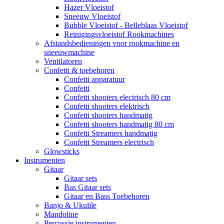
Hazer Vloeistof
Sneeuw Vloeistof
Bubble Vloeistof - Belleblaas Vloeistof
Reinigingsvloeistof Rookmachines
Afstandsbedieningen voor rookmachine en
sneeuwmachine
Ventilatoren
Confetti & toebehoren
Confetti apparatuur
Confetti
Confetti shooters electrisch 80 cm
Confetti shooters elektrisch
Confetti shooters handmatig
Confetti shooters handmatig 80 cm
Confetti Streamers handmatig
Confetti Streamers electrisch
Glowsticks
Instrumenten
Gitaar
Gitaar sets
Bas Gitaar sets
Gitaar en Bass Toebehoren
Banjo & Ukulile
Mandoline
Percussie instrumenten