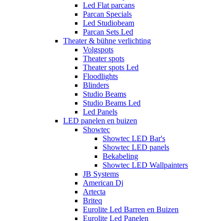
Led Flat parcans
Parcan Specials
Led Studiobeam
Parcan Sets Led
Theater & bühne verlichting
Volgspots
Theater spots
Theater spots Led
Floodlights
Blinders
Studio Beams
Studio Beams Led
Led Panels
LED panelen en buizen
Showtec
Showtec LED Bar's
Showtec LED panels
Bekabeling
Showtec LED Wallpainters
JB Systems
American Dj
Artecta
Briteq
Eurolite Led Barren en Buizen
Eurolite Led Panelen