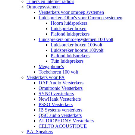
Tuners en internet radio's
Omroepsystemen
Versterkers voor omroep systemen
Luidsprekers Ohm's voor Omroep systemen
Hoorn luidsprekers
Luidspreker boxen
Plafond luidsprekers
Luidsprekers omroepsystemen 100 volt
Luidspreker boxen 100volt
Luidspreker hoorns 100volt
Plafond luidsprekers
Tuin luidsprekers
Megaphone's
Toebehoren 100 volt
Versterkers voor PA
DAP Audio Versterkers
Omnitronic Versterkers
SYNQ versterkers
NewHank Versterkers
PSSO Versterkers
JB Systems versterkers
QSC audio versterkers
AUDIOPHONY Versterkers
CELTO ACOUSTIQUE
P.A. Speakers