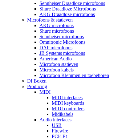
Sennheiser Draadloze microfoons
Shure Draadloze Microfoons
AKG Draadloze microfoons
Microfoons & statieven
AKG microfoons
Shure microfoons
Sennheiser microfoons
Omnitronic Microfoons
DAP microfoons
JB Systems microfoons
American Audio
Microfoon statieven
Microfoon kabels
Microfoon Klemmen en toebehoren
DI Boxen
Producing
MIDI
MIDI interfaces
MIDI keyboards
MIDI controllers
Midikabels
Audio interfaces
USB
Firewire
PCI(-E)