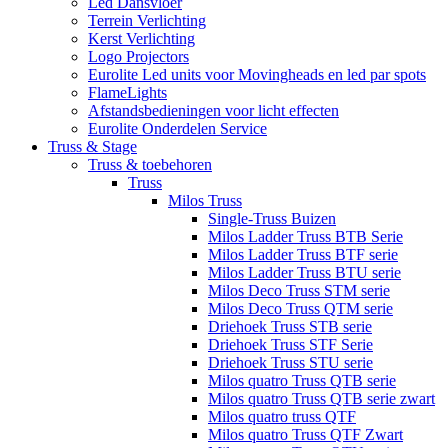
Led Dansvloer
Terrein Verlichting
Kerst Verlichting
Logo Projectors
Eurolite Led units voor Movingheads en led par spots
FlameLights
Afstandsbedieningen voor licht effecten
Eurolite Onderdelen Service
Truss & Stage
Truss & toebehoren
Truss
Milos Truss
Single-Truss Buizen
Milos Ladder Truss BTB Serie
Milos Ladder Truss BTF serie
Milos Ladder Truss BTU serie
Milos Deco Truss STM serie
Milos Deco Truss QTM serie
Driehoek Truss STB serie
Driehoek Truss STF Serie
Driehoek Truss STU serie
Milos quatro Truss QTB serie
Milos quatro Truss QTB serie zwart
Milos quatro truss QTF
Milos quatro Truss QTF Zwart