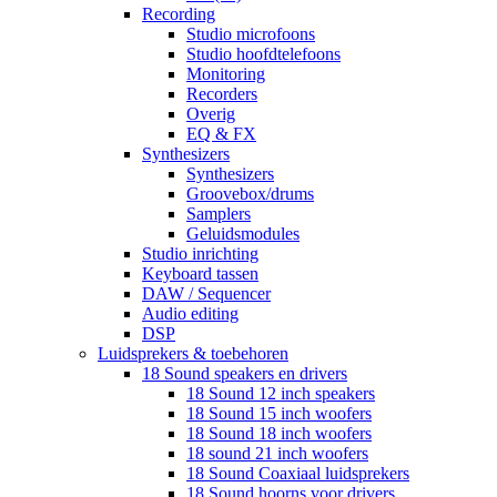
Recording
Studio microfoons
Studio hoofdtelefoons
Monitoring
Recorders
Overig
EQ & FX
Synthesizers
Synthesizers
Groovebox/drums
Samplers
Geluidsmodules
Studio inrichting
Keyboard tassen
DAW / Sequencer
Audio editing
DSP
Luidsprekers & toebehoren
18 Sound speakers en drivers
18 Sound 12 inch speakers
18 Sound 15 inch woofers
18 Sound 18 inch woofers
18 sound 21 inch woofers
18 Sound Coaxiaal luidsprekers
18 Sound hoorns voor drivers