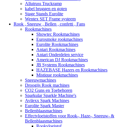
Allutruss Truckramp
kabel bruggen en goten
Stage Stands Eurolite
Wentex SET Frame systeem
Rook , Sneeuw , Bellen , confetti , Fans
Rookmachines
Showtec Rookmachines
Eurosmoke rookmachines
Eurolite Rookmachines
Antari Rookmachines
Antari Onderdelen service
American DJ Rookmachines
JB Systems Rookmachines
HAZEBASE Hazers en Rookmachines
Mistique rookmachines
Sneeuwmachines
Droogijs Rook machines
CO2 Guns en Toebehoren
Sparkular Sparkle Machine's
Avilexx Spark Machines
Eurolite Spark Master
Bellenblaasmachines
Effectvloeistoffen voor Rook-, Haze-, Sneeuw- &
Bellenblaasmachines
Rookvloeistof