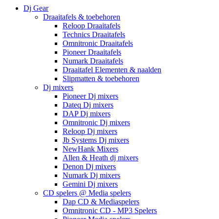
Dj Gear
Draaitafels & toebehoren
Reloop Draaitafels
Technics Draaitafels
Omnitronic Draaitafels
Pioneer Draaitafels
Numark Draaitafels
Draaitafel Elementen & naalden
Slipmatten & toebehoren
Dj mixers
Pioneer Dj mixers
Dateq Dj mixers
DAP Dj mixers
Omnitronic Dj mixers
Reloop Dj mixers
Jb Systems Dj mixers
NewHank Mixers
Allen & Heath dj mixers
Denon Dj mixers
Numark Dj mixers
Gemini Dj mixers
CD spelers @ Media spelers
Dap CD & Mediaspelers
Omnitronic CD - MP3 Spelers