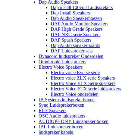
Dap Audio Speakers
Dap install 100volt Luidsprekers
Dap Install Speakers
Dap Audio Speakerhoezen
DAP Audio Monitor Speakers
DAP High Grade Speakers
DAP NRG serie Speakers
DAP Spash Speakers
Dap Audio speakerboards
DAP Luidspreker sets
Dynacord luidspreker Onderdelen
Omnitronic Luidsprekers
Electro Voice Speakers
Electro voice Everse serie
Electro voice ZLX serie Speakers
Electro Voice ELX Serie speakers
Electro Voice ETX serie luidsprekers
Electro Voice onderdelen
JB Systems luidsprekerboxen
Synq Luidsprekerboxen
RCF Speakers
QSC Audio luidsprekers
AUDIOPHONY Luidspreker boxen
JBL Luidspreker boxen
luidspreker kabels