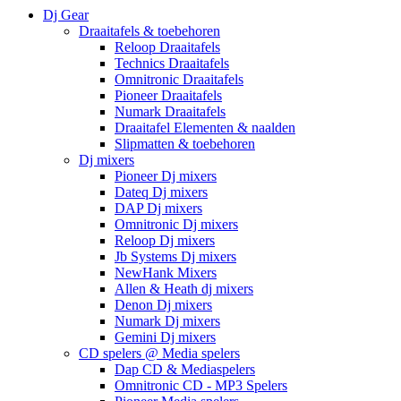
Dj Gear
Draaitafels & toebehoren
Reloop Draaitafels
Technics Draaitafels
Omnitronic Draaitafels
Pioneer Draaitafels
Numark Draaitafels
Draaitafel Elementen & naalden
Slipmatten & toebehoren
Dj mixers
Pioneer Dj mixers
Dateq Dj mixers
DAP Dj mixers
Omnitronic Dj mixers
Reloop Dj mixers
Jb Systems Dj mixers
NewHank Mixers
Allen & Heath dj mixers
Denon Dj mixers
Numark Dj mixers
Gemini Dj mixers
CD spelers @ Media spelers
Dap CD & Mediaspelers
Omnitronic CD - MP3 Spelers