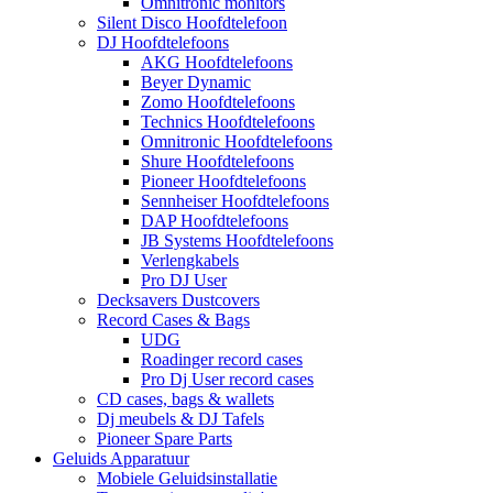
Omnitronic monitors
Silent Disco Hoofdtelefoon
DJ Hoofdtelefoons
AKG Hoofdtelefoons
Beyer Dynamic
Zomo Hoofdtelefoons
Technics Hoofdtelefoons
Omnitronic Hoofdtelefoons
Shure Hoofdtelefoons
Pioneer Hoofdtelefoons
Sennheiser Hoofdtelefoons
DAP Hoofdtelefoons
JB Systems Hoofdtelefoons
Verlengkabels
Pro DJ User
Decksavers Dustcovers
Record Cases & Bags
UDG
Roadinger record cases
Pro Dj User record cases
CD cases, bags & wallets
Dj meubels & DJ Tafels
Pioneer Spare Parts
Geluids Apparatuur
Mobiele Geluidsinstallatie