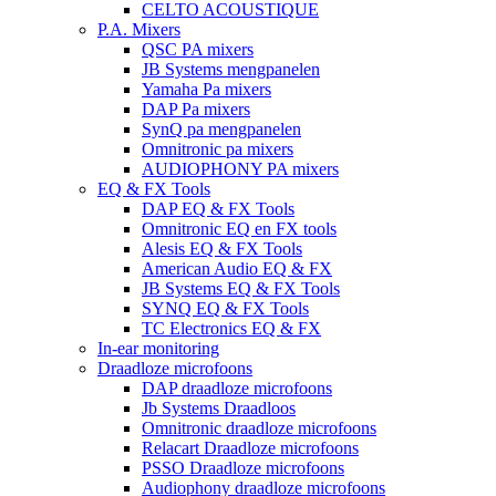
CELTO ACOUSTIQUE
P.A. Mixers
QSC PA mixers
JB Systems mengpanelen
Yamaha Pa mixers
DAP Pa mixers
SynQ pa mengpanelen
Omnitronic pa mixers
AUDIOPHONY PA mixers
EQ & FX Tools
DAP EQ & FX Tools
Omnitronic EQ en FX tools
Alesis EQ & FX Tools
American Audio EQ & FX
JB Systems EQ & FX Tools
SYNQ EQ & FX Tools
TC Electronics EQ & FX
In-ear monitoring
Draadloze microfoons
DAP draadloze microfoons
Jb Systems Draadloos
Omnitronic draadloze microfoons
Relacart Draadloze microfoons
PSSO Draadloze microfoons
Audiophony draadloze microfoons