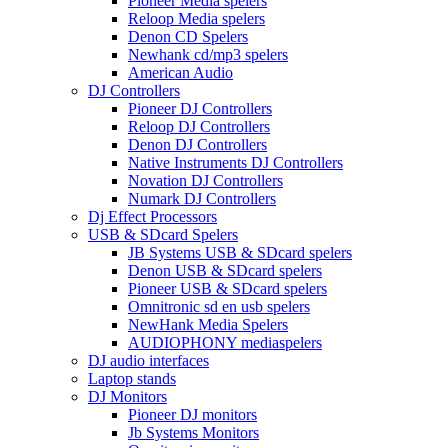
Pioneer Media spelers
Reloop Media spelers
Denon CD Spelers
Newhank cd/mp3 spelers
American Audio
DJ Controllers
Pioneer DJ Controllers
Reloop DJ Controllers
Denon DJ Controllers
Native Instruments DJ Controllers
Novation DJ Controllers
Numark DJ Controllers
Dj Effect Processors
USB & SDcard Spelers
JB Systems USB & SDcard spelers
Denon USB & SDcard spelers
Pioneer USB & SDcard spelers
Omnitronic sd en usb spelers
NewHank Media Spelers
AUDIOPHONY mediaspelers
DJ audio interfaces
Laptop stands
DJ Monitors
Pioneer DJ monitors
Jb Systems Monitors