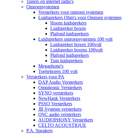
Tuners en internet radio's
Omroepsystemen
Versterkers voor omroep systemen
Luidsprekers Ohm's voor Omroep systemen
Hoorn luidsprekers
Luidspreker boxen
Plafond luidsprekers
Luidsprekers omroepsystemen 100 volt
Luidspreker boxen 100volt
Luidspreker hoorns 100volt
Plafond luidsprekers
Tuin luidsprekers
Megaphone's
Toebehoren 100 volt
Versterkers voor PA
DAP Audio Versterkers
Omnitronic Versterkers
SYNQ versterkers
NewHank Versterkers
PSSO Versterkers
JB Systems versterkers
QSC audio versterkers
AUDIOPHONY Versterkers
CELTO ACOUSTIQUE
P.A. Speakers