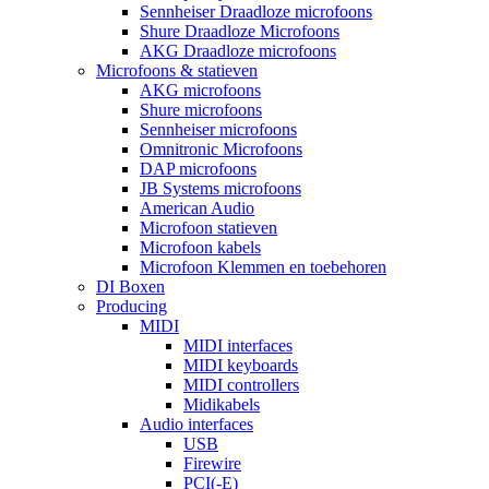
Sennheiser Draadloze microfoons
Shure Draadloze Microfoons
AKG Draadloze microfoons
Microfoons & statieven
AKG microfoons
Shure microfoons
Sennheiser microfoons
Omnitronic Microfoons
DAP microfoons
JB Systems microfoons
American Audio
Microfoon statieven
Microfoon kabels
Microfoon Klemmen en toebehoren
DI Boxen
Producing
MIDI
MIDI interfaces
MIDI keyboards
MIDI controllers
Midikabels
Audio interfaces
USB
Firewire
PCI(-E)