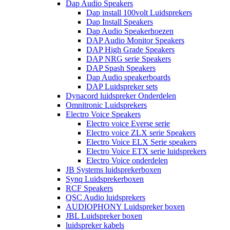
Dap Audio Speakers
Dap install 100volt Luidsprekers
Dap Install Speakers
Dap Audio Speakerhoezen
DAP Audio Monitor Speakers
DAP High Grade Speakers
DAP NRG serie Speakers
DAP Spash Speakers
Dap Audio speakerboards
DAP Luidspreker sets
Dynacord luidspreker Onderdelen
Omnitronic Luidsprekers
Electro Voice Speakers
Electro voice Everse serie
Electro voice ZLX serie Speakers
Electro Voice ELX Serie speakers
Electro Voice ETX serie luidsprekers
Electro Voice onderdelen
JB Systems luidsprekerboxen
Synq Luidsprekerboxen
RCF Speakers
QSC Audio luidsprekers
AUDIOPHONY Luidspreker boxen
JBL Luidspreker boxen
luidspreker kabels