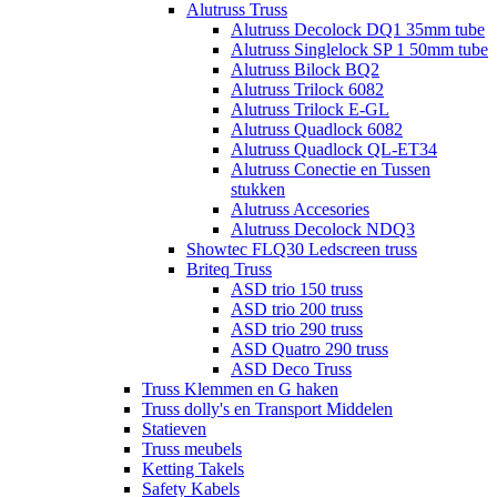
Alutruss Truss
Alutruss Decolock DQ1 35mm tube
Alutruss Singlelock SP 1 50mm tube
Alutruss Bilock BQ2
Alutruss Trilock 6082
Alutruss Trilock E-GL
Alutruss Quadlock 6082
Alutruss Quadlock QL-ET34
Alutruss Conectie en Tussen
stukken
Alutruss Accesories
Alutruss Decolock NDQ3
Showtec FLQ30 Ledscreen truss
Briteq Truss
ASD trio 150 truss
ASD trio 200 truss
ASD trio 290 truss
ASD Quatro 290 truss
ASD Deco Truss
Truss Klemmen en G haken
Truss dolly's en Transport Middelen
Statieven
Truss meubels
Ketting Takels
Safety Kabels