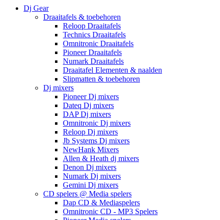
Dj Gear
Draaitafels & toebehoren
Reloop Draaitafels
Technics Draaitafels
Omnitronic Draaitafels
Pioneer Draaitafels
Numark Draaitafels
Draaitafel Elementen & naalden
Slipmatten & toebehoren
Dj mixers
Pioneer Dj mixers
Dateq Dj mixers
DAP Dj mixers
Omnitronic Dj mixers
Reloop Dj mixers
Jb Systems Dj mixers
NewHank Mixers
Allen & Heath dj mixers
Denon Dj mixers
Numark Dj mixers
Gemini Dj mixers
CD spelers @ Media spelers
Dap CD & Mediaspelers
Omnitronic CD - MP3 Spelers