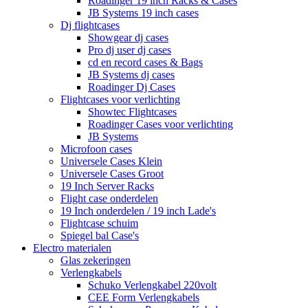
Roadinger 19 inch Racks & Cases
JB Systems 19 inch cases
Dj flightcases
Showgear dj cases
Pro dj user dj cases
cd en record cases & Bags
JB Systems dj cases
Roadinger Dj Cases
Flightcases voor verlichting
Showtec Flightcases
Roadinger Cases voor verlichting
JB Systems
Microfoon cases
Universele Cases Klein
Universele Cases Groot
19 Inch Server Racks
Flight case onderdelen
19 Inch onderdelen / 19 inch Lade's
Flightcase schuim
Spiegel bal Case's
Electro materialen
Glas zekeringen
Verlengkabels
Schuko Verlengkabel 220volt
CEE Form Verlengkabels