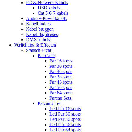
PC & Netwerk Kabels
USB kabels
Cat 5-6-7 kabels
Audio + Powerkabels
Kabelbinders
Kabel bruggen
Kabel flightcases
DMX kabels
Verlichting & Effecten
Statisch Licht
Par Can's
Par 16 spots
Par 30 spots
Par 36 spots
Par 38 spots
Par 46 spots
Par 56 spots
Par 64 spots
Parcan Sets
Parcan's Led
Led Par 16 spots
Led Par 30 spots
Led Par 36 spots
Led Par 56 spots
Led Par 64 spots