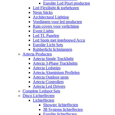
Eurolite Led Pixel producten
Led Flexilight & toebehoren
Neon Sticks
Architectural Lighting
Voedingen voor led producten
Rain covers voor verlichting
Event Lights
Led TL Panelen
Led Spots met ingebouwd Accu
Eurolite Licht Sets
Rubberlicht lichtslangen
Artecta Producten
Artecta Single Tracklight
Artecta 3-Phase Tracklights
Artecta Ledstrips
Artecta Aluminium Profielen
Artecta Outdoor spots
Artecta Controllers
Artecta Led Drivers
Complete Ledspot Sets
Disco Lichteffecten
Lichteffecten
Showtec lichteffecten
JB Systems lichteffecten
Eurolite lichteffecten