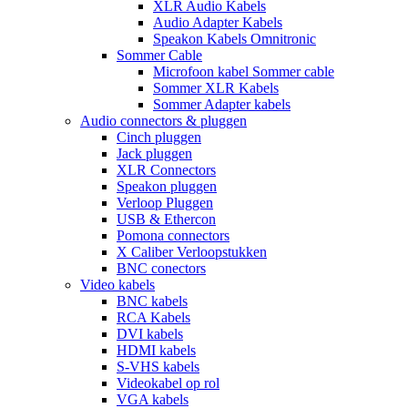
XLR Audio Kabels
Audio Adapter Kabels
Speakon Kabels Omnitronic
Sommer Cable
Microfoon kabel Sommer cable
Sommer XLR Kabels
Sommer Adapter kabels
Audio connectors & pluggen
Cinch pluggen
Jack pluggen
XLR Connectors
Speakon pluggen
Verloop Pluggen
USB & Ethercon
Pomona connectors
X Caliber Verloopstukken
BNC conectors
Video kabels
BNC kabels
RCA Kabels
DVI kabels
HDMI kabels
S-VHS kabels
Videokabel op rol
VGA kabels