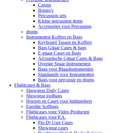
Cajons
Bongo's
Percussion sets
Kleine percussion items
Accessories voor Percussion
drums
Instrumenten Koffers en Bags
Keyboard Tassen en Koffers
Bass Gitaar Cases & bags
E gitaar Cases en Bags
Arcoustische Gitaar Cases & Bags
Overige Snaar Instrumenten
Bags voor BlaasInstrumenten
Standaards voor Instrumenten
Bags voor percussie en drums
Flightcases & Bags
Showgear Daily Cases
Showgear toolbags
Hoezen en Cases voor luidsprekers
Eurolite Softbags
Flightcases voor Video Producten
Flightcases voor P.A.
Pro Dj User Cases
Showgear cases