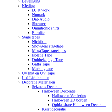
Beveiliging
Kleding
DJ at work
Numark
Dap Audio
Showtec
Omnitronic shirts
Eurolite
Stage tapes
Nichiban
Showgear stagetape
MegaTape stagetapes
Isolatie Tape
Dubbelzijdige Tape
Gaffa Tape
Marking tape
Uv Inkt en UV Tape
Led Lichtkranten
Decoratie Materialen
Seizoens Decoratie
Halloween Decoratie
Halloween Versiering
Halloween 2D borden
Opblaasbare Halloween Decoratie
Kerst decoratie