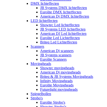
DMX lichteffecten
JB Systems DMX lichteffecten
Eurolite DMX lichteffecten
American Dj DMX lichteffecten
LED lichteffecten
Showtec Led lichteffecten
JB Systems LED lichteffecten
American DJ Led lichteffecten
Eurolite Led Lichteffecten
Briteq Led Lichteffecten
Scanners
American Dj scanners
JB Systems scanners
Eurolite Scanners
Movingheads
Showtec movingheads
American Dj movingheads
Briteq & JB Systems Movingheads
Infinity Movingheads
Eurolite Movingheads
Futurelight movingheads
Spiegelbollen
Strobo's
Eurolite Strobo's
Showtec Strobo's