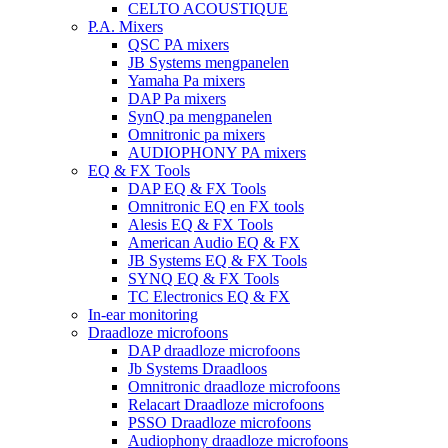
CELTO ACOUSTIQUE
P.A. Mixers
QSC PA mixers
JB Systems mengpanelen
Yamaha Pa mixers
DAP Pa mixers
SynQ pa mengpanelen
Omnitronic pa mixers
AUDIOPHONY PA mixers
EQ & FX Tools
DAP EQ & FX Tools
Omnitronic EQ en FX tools
Alesis EQ & FX Tools
American Audio EQ & FX
JB Systems EQ & FX Tools
SYNQ EQ & FX Tools
TC Electronics EQ & FX
In-ear monitoring
Draadloze microfoons
DAP draadloze microfoons
Jb Systems Draadloos
Omnitronic draadloze microfoons
Relacart Draadloze microfoons
PSSO Draadloze microfoons
Audiophony draadloze microfoons