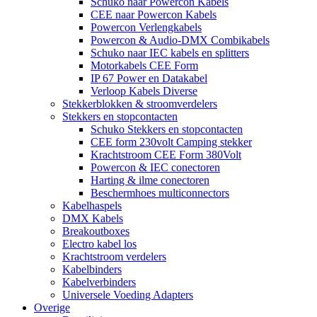
Schuko naar Powercon Kabels
CEE naar Powercon Kabels
Powercon Verlengkabels
Powercon & Audio-DMX Combikabels
Schuko naar IEC kabels en splitters
Motorkabels CEE Form
IP 67 Power en Datakabel
Verloop Kabels Diverse
Stekkerblokken & stroomverdelers
Stekkers en stopcontacten
Schuko Stekkers en stopcontacten
CEE form 230volt Camping stekker
Krachtstroom CEE Form 380Volt
Powercon & IEC conectoren
Harting & ilme conectoren
Beschermhoes multiconnectors
Kabelhaspels
DMX Kabels
Breakoutboxes
Electro kabel los
Krachtstroom verdelers
Kabelbinders
Kabelverbinders
Universele Voeding Adapters
Overige