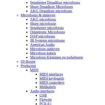
Sennheiser Draadloze microfoons
Shure Draadloze Microfoons
AKG Draadloze microfoons
Microfoons & statieven
AKG microfoons
Shure microfoons
Sennheiser microfoons
Omnitronic Microfoons
DAP microfoons
JB Systems microfoons
American Audio
Microfoon statieven
Microfoon kabels
Microfoon Klemmen en toebehoren
DI Boxen
Producing
MIDI
MIDI interfaces
MIDI keyboards
MIDI controllers
Midikabels
Audio interfaces
USB
Firewire
PCI(-E)