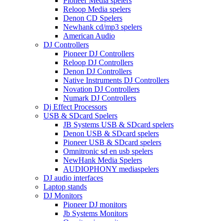
Pioneer Media spelers
Reloop Media spelers
Denon CD Spelers
Newhank cd/mp3 spelers
American Audio
DJ Controllers
Pioneer DJ Controllers
Reloop DJ Controllers
Denon DJ Controllers
Native Instruments DJ Controllers
Novation DJ Controllers
Numark DJ Controllers
Dj Effect Processors
USB & SDcard Spelers
JB Systems USB & SDcard spelers
Denon USB & SDcard spelers
Pioneer USB & SDcard spelers
Omnitronic sd en usb spelers
NewHank Media Spelers
AUDIOPHONY mediaspelers
DJ audio interfaces
Laptop stands
DJ Monitors
Pioneer DJ monitors
Jb Systems Monitors