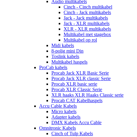
Audio multikabels
Cinch - Cinch multikabel
Cinch - Jack multikabels
Jack - Jack multikabels
Jack - XLR multikabels
XLR - XLR multikabels
Multikabel met stagebox
Multikabel op rol
Midi kabels
8-polig mini Din
Toslink kabels
Multikabel haspels
ProCab kabels
Procab Jack XLR Basic Serie
Procab Jack XLR classic Serie
Procab XLR basic serie
Procab XLR Classic Serie
XLR haaks XLR Haaks Classic serie
Procab CAT Kabelhaspels
Accu Cable Kabels
Micro kabels
Adapter kabels
DMX Kabels Accu Cable
Omnitronic Kabels
Cinch of Tulp Kabels