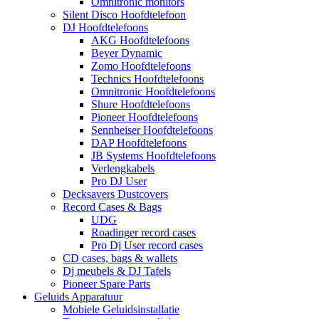
Omnitronic monitors
Silent Disco Hoofdtelefoon
DJ Hoofdtelefoons
AKG Hoofdtelefoons
Beyer Dynamic
Zomo Hoofdtelefoons
Technics Hoofdtelefoons
Omnitronic Hoofdtelefoons
Shure Hoofdtelefoons
Pioneer Hoofdtelefoons
Sennheiser Hoofdtelefoons
DAP Hoofdtelefoons
JB Systems Hoofdtelefoons
Verlengkabels
Pro DJ User
Decksavers Dustcovers
Record Cases & Bags
UDG
Roadinger record cases
Pro Dj User record cases
CD cases, bags & wallets
Dj meubels & DJ Tafels
Pioneer Spare Parts
Geluids Apparatuur
Mobiele Geluidsinstallatie