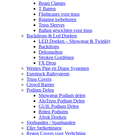
Beam Clamps
T Barren
Flightcases voor truss
Rigging toebehoren
Truss Sleeves
Ballast gewichten voor truss
Backdrops & Led Doeken
LED Doeken – Showgear & Twinkly
Backdrops
Dekomolton
Stroken Gordijnen
FX Drop
Wentex Pipe en Drape Systemen
Eurotrack Railsysteem
Truss Covers
Crowd Barrier
Podium Delen
Showgear Podium delen
AluTruss Podium Delen
GUIL Podium Delen
Briteq Podiums
Afrok Doeken
Sjorbanden / Spanbanden
Eller Stelkettingen
Regen Covers voor Verlichting