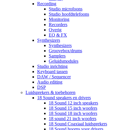
Recording
Studio microfoons
Studio hoofdtelefoons
Monitoring
Recorders
Overig
EQ & FX
Synthesizers
Synthesizers
Groovebox/drums
Samplers
Geluidsmodules
Studio inrichting
Keyboard tassen
DAW / Sequencer
Audio editing
DSP
Luidsprekers & toebehoren
18 Sound speakers en drivers
18 Sound 12 inch speakers
18 Sound 15 inch woofers
18 Sound 18 inch woofers
18 sound 21 inch woofers
18 Sound Coaxiaal luidsprekers
18 Sound hoorns voor drivers