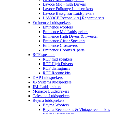
Lavoce Mid - high Drivers
Lavoce Fullrange Luidsprekers
Lavoce Bassgitaar Luidsprekers
LAVOCE Recone kits | Reparatie sets
Eminence Luidsprekers
Eminence woofers
Eminence Mid Luidsprekers
Eminence High Divers & Tweeter
Eminence Gitaar Speakers
Eminence Crossovers
Eminence Hoorns & parts
RCF speakers
RCF mid speakers
RCF High Drivers
RCF diafragma's
RCF Recone kits
DAP Luidsprekers
JB Systems luidsprekers
JBL Luidsprekers
Monacor Luidsprekers
Celestion Luidsprekers
Beyma luidsprekers
Beyma Woofers
Beyma Recone kits & Vintage recone kits