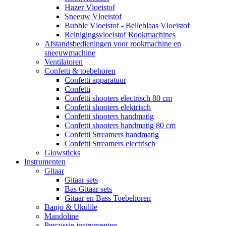
Hazer Vloeistof
Sneeuw Vloeistof
Bubble Vloeistof - Belleblaas Vloeistof
Reinigingsvloeistof Rookmachines
Afstandsbedieningen voor rookmachine en
sneeuwmachine
Ventilatoren
Confetti & toebehoren
Confetti apparatuur
Confetti
Confetti shooters electrisch 80 cm
Confetti shooters elektrisch
Confetti shooters handmatig
Confetti shooters handmatig 80 cm
Confetti Streamers handmatig
Confetti Streamers electrisch
Glowsticks
Instrumenten
Gitaar
Gitaar sets
Bas Gitaar sets
Gitaar en Bass Toebehoren
Banjo & Ukulile
Mandoline
Percussie instrumenten