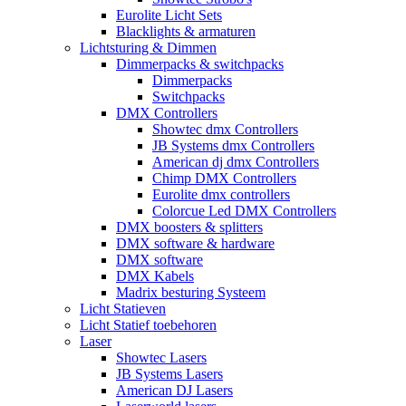
Eurolite Licht Sets
Blacklights & armaturen
Lichtsturing & Dimmen
Dimmerpacks & switchpacks
Dimmerpacks
Switchpacks
DMX Controllers
Showtec dmx Controllers
JB Systems dmx Controllers
American dj dmx Controllers
Chimp DMX Controllers
Eurolite dmx controllers
Colorcue Led DMX Controllers
DMX boosters & splitters
DMX software & hardware
DMX software
DMX Kabels
Madrix besturing Systeem
Licht Statieven
Licht Statief toebehoren
Laser
Showtec Lasers
JB Systems Lasers
American DJ Lasers