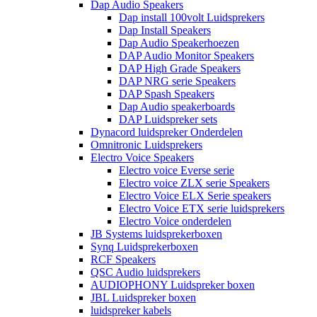
Dap Audio Speakers
Dap install 100volt Luidsprekers
Dap Install Speakers
Dap Audio Speakerhoezen
DAP Audio Monitor Speakers
DAP High Grade Speakers
DAP NRG serie Speakers
DAP Spash Speakers
Dap Audio speakerboards
DAP Luidspreker sets
Dynacord luidspreker Onderdelen
Omnitronic Luidsprekers
Electro Voice Speakers
Electro voice Everse serie
Electro voice ZLX serie Speakers
Electro Voice ELX Serie speakers
Electro Voice ETX serie luidsprekers
Electro Voice onderdelen
JB Systems luidsprekerboxen
Synq Luidsprekerboxen
RCF Speakers
QSC Audio luidsprekers
AUDIOPHONY Luidspreker boxen
JBL Luidspreker boxen
luidspreker kabels