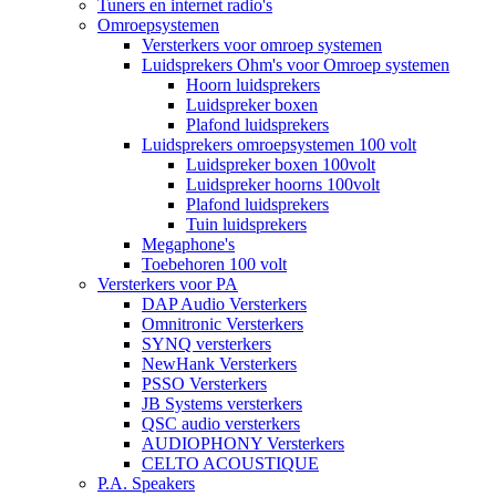
Tuners en internet radio's
Omroepsystemen
Versterkers voor omroep systemen
Luidsprekers Ohm's voor Omroep systemen
Hoorn luidsprekers
Luidspreker boxen
Plafond luidsprekers
Luidsprekers omroepsystemen 100 volt
Luidspreker boxen 100volt
Luidspreker hoorns 100volt
Plafond luidsprekers
Tuin luidsprekers
Megaphone's
Toebehoren 100 volt
Versterkers voor PA
DAP Audio Versterkers
Omnitronic Versterkers
SYNQ versterkers
NewHank Versterkers
PSSO Versterkers
JB Systems versterkers
QSC audio versterkers
AUDIOPHONY Versterkers
CELTO ACOUSTIQUE
P.A. Speakers