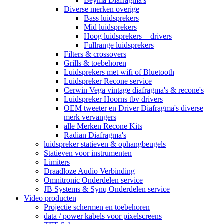
Beyma Diafragma's
Diverse merken overige
Bass luidsprekers
Mid luidsprekers
Hoog luidsprekers + drivers
Fullrange luidsprekers
Filters & crossovers
Grills & toebehoren
Luidsprekers met wifi of Bluetooth
Luidspreker Recone service
Cerwin Vega vintage diafragma's & recone's
Luidspreker Hoorns tbv drivers
OEM tweeter en Driver Diafragma's diverse
merk vervangers
alle Merken Recone Kits
Radian Diafragma's
luidspreker statieven & ophangbeugels
Statieven voor instrumenten
Limiters
Draadloze Audio Verbinding
Omnitronic Onderdelen service
JB Systems & Synq Onderdelen service
Video producten
Projectie schermen en toebehoren
data / power kabels voor pixelscreens