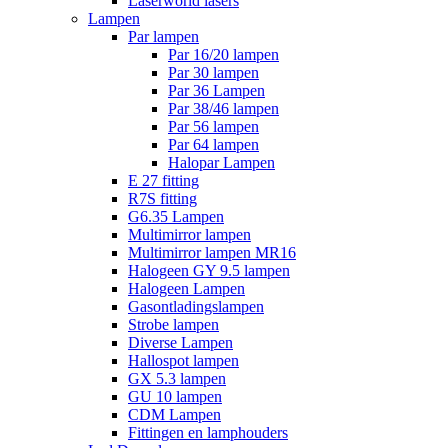
Laserworld lasers
Lampen
Par lampen
Par 16/20 lampen
Par 30 lampen
Par 36 Lampen
Par 38/46 lampen
Par 56 lampen
Par 64 lampen
Halopar Lampen
E 27 fitting
R7S fitting
G6.35 Lampen
Multimirror lampen
Multimirror lampen MR16
Halogeen GY 9.5 lampen
Halogeen Lampen
Gasontladingslampen
Strobe lampen
Diverse Lampen
Hallospot lampen
GX 5.3 lampen
GU 10 lampen
CDM Lampen
Fittingen en lamphouders