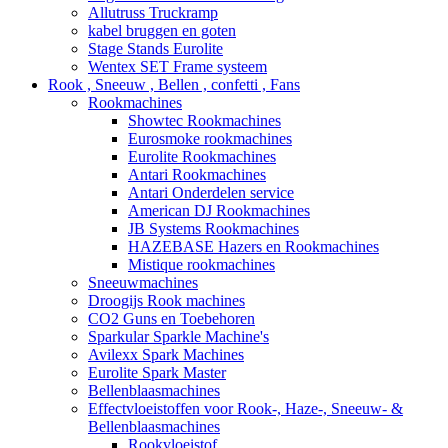
Allutruss Truckramp
kabel bruggen en goten
Stage Stands Eurolite
Wentex SET Frame systeem
Rook , Sneeuw , Bellen , confetti , Fans
Rookmachines
Showtec Rookmachines
Eurosmoke rookmachines
Eurolite Rookmachines
Antari Rookmachines
Antari Onderdelen service
American DJ Rookmachines
JB Systems Rookmachines
HAZEBASE Hazers en Rookmachines
Mistique rookmachines
Sneeuwmachines
Droogijs Rook machines
CO2 Guns en Toebehoren
Sparkular Sparkle Machine's
Avilexx Spark Machines
Eurolite Spark Master
Bellenblaasmachines
Effectvloeistoffen voor Rook-, Haze-, Sneeuw- &
Bellenblaasmachines
Rookvloeistof