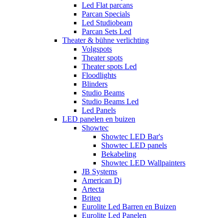
Led Flat parcans
Parcan Specials
Led Studiobeam
Parcan Sets Led
Theater & bühne verlichting
Volgspots
Theater spots
Theater spots Led
Floodlights
Blinders
Studio Beams
Studio Beams Led
Led Panels
LED panelen en buizen
Showtec
Showtec LED Bar's
Showtec LED panels
Bekabeling
Showtec LED Wallpainters
JB Systems
American Dj
Artecta
Briteq
Eurolite Led Barren en Buizen
Eurolite Led Panelen