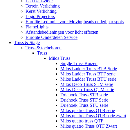
Led Dansvloer
Terrein Verlichting
Kerst Verlichting
Logo Projectors
Eurolite Led units voor Movingheads en led par spots
FlameLights
Afstandsbedieningen voor licht effecten
Eurolite Onderdelen Service
Truss & Stage
Truss & toebehoren
Truss
Milos Truss
Single-Truss Buizen
Milos Ladder Truss BTB Serie
Milos Ladder Truss BTF serie
Milos Ladder Truss BTU serie
Milos Deco Truss STM serie
Milos Deco Truss QTM serie
Driehoek Truss STB serie
Driehoek Truss STF Serie
Driehoek Truss STU serie
Milos quatro Truss QTB serie
Milos quatro Truss QTB serie zwart
Milos quatro truss QTF
Milos quatro Truss QTF Zwart