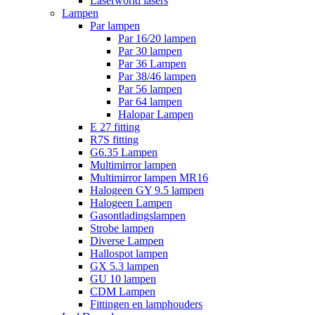
Laserworld lasers
Lampen
Par lampen
Par 16/20 lampen
Par 30 lampen
Par 36 Lampen
Par 38/46 lampen
Par 56 lampen
Par 64 lampen
Halopar Lampen
E 27 fitting
R7S fitting
G6.35 Lampen
Multimirror lampen
Multimirror lampen MR16
Halogeen GY 9.5 lampen
Halogeen Lampen
Gasontladingslampen
Strobe lampen
Diverse Lampen
Hallospot lampen
GX 5.3 lampen
GU 10 lampen
CDM Lampen
Fittingen en lamphouders