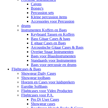
Cajons
Bongo's
Percussion sets
Kleine percussion items
Accessories voor Percussion
drums
Instrumenten Koffers en Bags
Keyboard Tassen en Koffers
Bass Gitaar Cases & bags
E gitaar Cases en Bags
Arcoustische Gitaar Cases & Bags
Overige Snaar Instrumenten
Bags voor BlaasInstrumenten
Standaards voor Instrumenten
Bags voor percussie en drums
Flightcases & Bags
Showgear Daily Cases
Showgear toolbags
Hoezen en Cases voor luidsprekers
Eurolite Softbags
Flightcases voor Video Producten
Flightcases voor P.A.
Pro Dj User Cases
Showgear cases