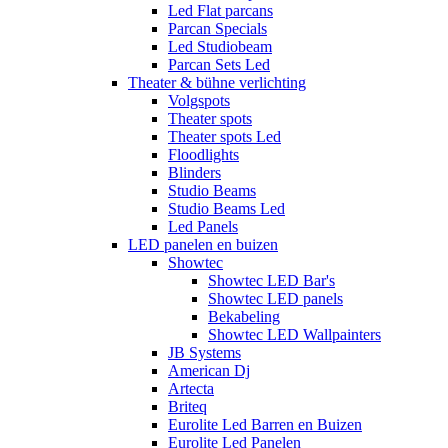
Led Flat parcans
Parcan Specials
Led Studiobeam
Parcan Sets Led
Theater & bühne verlichting
Volgspots
Theater spots
Theater spots Led
Floodlights
Blinders
Studio Beams
Studio Beams Led
Led Panels
LED panelen en buizen
Showtec
Showtec LED Bar's
Showtec LED panels
Bekabeling
Showtec LED Wallpainters
JB Systems
American Dj
Artecta
Briteq
Eurolite Led Barren en Buizen
Eurolite Led Panelen