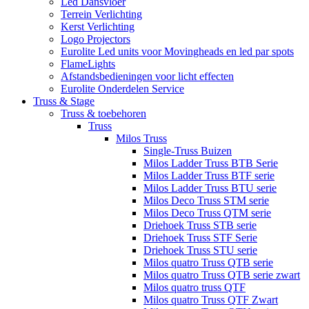
Led Dansvloer
Terrein Verlichting
Kerst Verlichting
Logo Projectors
Eurolite Led units voor Movingheads en led par spots
FlameLights
Afstandsbedieningen voor licht effecten
Eurolite Onderdelen Service
Truss & Stage
Truss & toebehoren
Truss
Milos Truss
Single-Truss Buizen
Milos Ladder Truss BTB Serie
Milos Ladder Truss BTF serie
Milos Ladder Truss BTU serie
Milos Deco Truss STM serie
Milos Deco Truss QTM serie
Driehoek Truss STB serie
Driehoek Truss STF Serie
Driehoek Truss STU serie
Milos quatro Truss QTB serie
Milos quatro Truss QTB serie zwart
Milos quatro truss QTF
Milos quatro Truss QTF Zwart