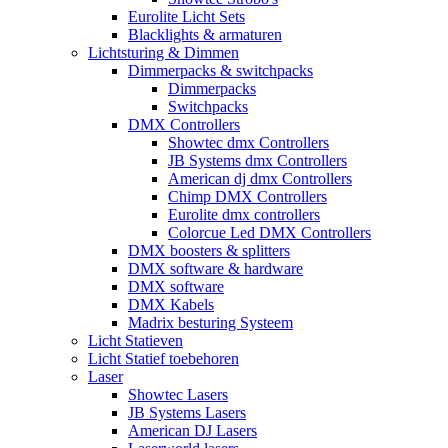
Eurolite Licht Sets
Blacklights & armaturen
Lichtsturing & Dimmen
Dimmerpacks & switchpacks
Dimmerpacks
Switchpacks
DMX Controllers
Showtec dmx Controllers
JB Systems dmx Controllers
American dj dmx Controllers
Chimp DMX Controllers
Eurolite dmx controllers
Colorcue Led DMX Controllers
DMX boosters & splitters
DMX software & hardware
DMX software
DMX Kabels
Madrix besturing Systeem
Licht Statieven
Licht Statief toebehoren
Laser
Showtec Lasers
JB Systems Lasers
American DJ Lasers