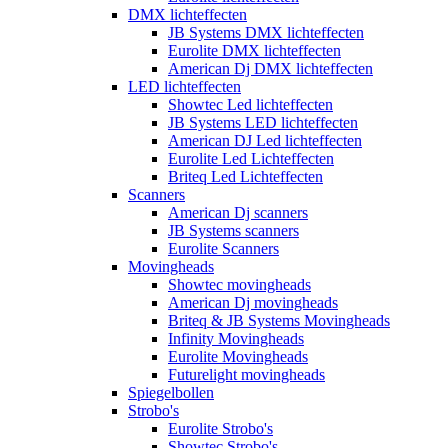
DMX lichteffecten
JB Systems DMX lichteffecten
Eurolite DMX lichteffecten
American Dj DMX lichteffecten
LED lichteffecten
Showtec Led lichteffecten
JB Systems LED lichteffecten
American DJ Led lichteffecten
Eurolite Led Lichteffecten
Briteq Led Lichteffecten
Scanners
American Dj scanners
JB Systems scanners
Eurolite Scanners
Movingheads
Showtec movingheads
American Dj movingheads
Briteq & JB Systems Movingheads
Infinity Movingheads
Eurolite Movingheads
Futurelight movingheads
Spiegelbollen
Strobo's
Eurolite Strobo's
Showtec Strobo's