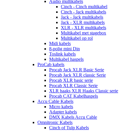
Audio multikabels
Cinch - Cinch multikabel
Cinch - Jack multikabels
Jack - Jack multikabels
Jack - XLR multikabels
XLR - XLR multikabels
Multikabel met stagebox
Multikabel op rol
Midi kabels
8-polig mini Din
Toslink kabels
Multikabel haspels
ProCab kabels
Procab Jack XLR Basic Serie
Procab Jack XLR classic Serie
Procab XLR basic serie
Procab XLR Classic Serie
XLR haaks XLR Haaks Classic serie
Procab CAT Kabelhaspels
Accu Cable Kabels
Micro kabels
Adapter kabels
DMX Kabels Accu Cable
Omnitronic Kabels
Cinch of Tulp Kabels