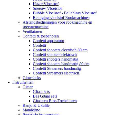
Hazer Vloeistof
Sneeuw Vloeistof
Bubble Vloeistof - Belleblaas Vloeistof
Reinigingsvloeistof Rookmachines
Afstandsbedieningen voor rookmachine en
sneeuwmachine
Ventilatoren
Confetti & toebehoren
Confetti apparatuur
Confetti
Confetti shooters electrisch 80 cm
Confetti shooters elektrisch
Confetti shooters handmatig
Confetti shooters handmatig 80 cm
Confetti Streamers handmatig
Confetti Streamers electrisch
Glowsticks
Instrumenten
Gitaar
Gitaar sets
Bas Gitaar sets
Gitaar en Bass Toebehoren
Banjo & Ukulile
Mandoline
Percussie instrumenten