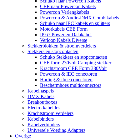
Schuko naar Powercon Kabels
CEE naar Powercon Kabels
Powercon Verlengkabels
Powercon & Audio-DMX Combikabels
Schuko naar IEC kabels en splitters
Motorkabels CEE Form
IP 67 Power en Datakabel
Verloop Kabels Diverse
Stekkerblokken & stroomverdelers
Stekkers en stopcontacten
Schuko Stekkers en stopcontacten
CEE form 230volt Camping stekker
Krachtstroom CEE Form 380Volt
Powercon & IEC conectoren
Harting & ilme conectoren
Beschermhoes multiconnectors
Kabelhaspels
DMX Kabels
Breakoutboxes
Electro kabel los
Krachtstroom verdelers
Kabelbinders
Kabelverbinders
Universele Voeding Adapters
Overige