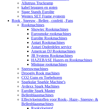
Allutruss Truckramp
kabel bruggen en goten
Stage Stands Eurolite
Wentex SET Frame systeem
Rook , Sneeuw , Bellen , confetti , Fans
Rookmachines
Showtec Rookmachines
Eurosmoke rookmachines
Eurolite Rookmachines
Antari Rookmachines
Antari Onderdelen service
American DJ Rookmachines
JB Systems Rookmachines
HAZEBASE Hazers en Rookmachines
Mistique rookmachines
Sneeuwmachines
Droogijs Rook machines
CO2 Guns en Toebehoren
Sparkular Sparkle Machine's
Avilexx Spark Machines
Eurolite Spark Master
Bellenblaasmachines
Effectvloeistoffen voor Rook-, Haze-, Sneeuw- &
Bellenblaasmachines
Rookvloeistof