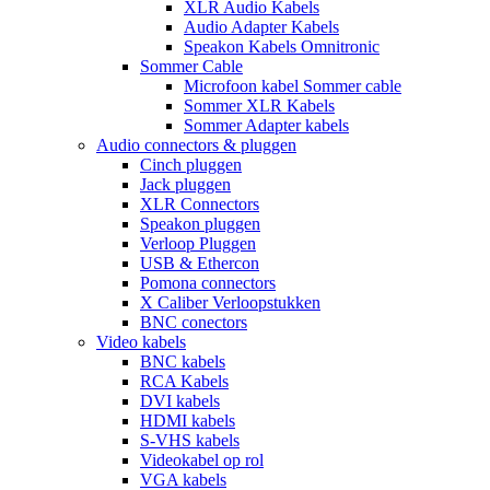
XLR Audio Kabels
Audio Adapter Kabels
Speakon Kabels Omnitronic
Sommer Cable
Microfoon kabel Sommer cable
Sommer XLR Kabels
Sommer Adapter kabels
Audio connectors & pluggen
Cinch pluggen
Jack pluggen
XLR Connectors
Speakon pluggen
Verloop Pluggen
USB & Ethercon
Pomona connectors
X Caliber Verloopstukken
BNC conectors
Video kabels
BNC kabels
RCA Kabels
DVI kabels
HDMI kabels
S-VHS kabels
Videokabel op rol
VGA kabels