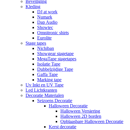
Beveiliging
Kleding
DJ at work
Numark
Dap Audio
Showtec
Omnitronic shirts
Eurolite
Stage tapes
Nichiban
Showgear stagetape
MegaTape stagetapes
Isolatie Tape
Dubbelzijdige Tape
Gaffa Tape
Marking tape
Uv Inkt en UV Tape
Led Lichtkranten
Decoratie Materialen
Seizoens Decoratie
Halloween Decoratie
Halloween Versiering
Halloween 2D borden
Opblaasbare Halloween Decoratie
Kerst decoratie