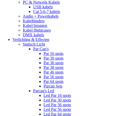
PC & Netwerk Kabels
USB kabels
Cat 5-6-7 kabels
Audio + Powerkabels
Kabelbinders
Kabel bruggen
Kabel flightcases
DMX kabels
Verlichting & Effecten
Statisch Licht
Par Can's
Par 16 spots
Par 30 spots
Par 36 spots
Par 38 spots
Par 46 spots
Par 56 spots
Par 64 spots
Parcan Sets
Parcan's Led
Led Par 16 spots
Led Par 30 spots
Led Par 36 spots
Led Par 56 spots
Led Par 64 spots