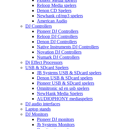
Pioneer Media spelers
Reloop Media spelers
Denon CD Spelers
Newhank cd/mp3 spelers
American Audio
DJ Controllers
Pioneer DJ Controllers
Reloop DJ Controllers
Denon DJ Controllers
Native Instruments DJ Controllers
Novation DJ Controllers
Numark DJ Controllers
Dj Effect Processors
USB & SDcard Spelers
JB Systems USB & SDcard spelers
Denon USB & SDcard spelers
Pioneer USB & SDcard spelers
Omnitronic sd en usb spelers
NewHank Media Spelers
AUDIOPHONY mediaspelers
DJ audio interfaces
Laptop stands
DJ Monitors
Pioneer DJ monitors
Jb Systems Monitors