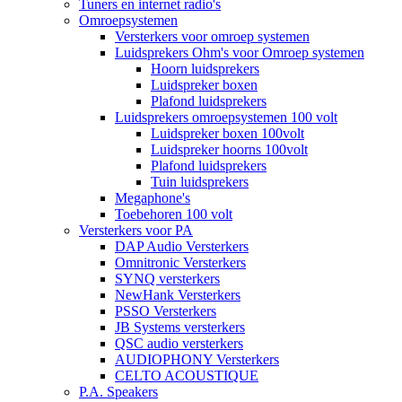
Tuners en internet radio's
Omroepsystemen
Versterkers voor omroep systemen
Luidsprekers Ohm's voor Omroep systemen
Hoorn luidsprekers
Luidspreker boxen
Plafond luidsprekers
Luidsprekers omroepsystemen 100 volt
Luidspreker boxen 100volt
Luidspreker hoorns 100volt
Plafond luidsprekers
Tuin luidsprekers
Megaphone's
Toebehoren 100 volt
Versterkers voor PA
DAP Audio Versterkers
Omnitronic Versterkers
SYNQ versterkers
NewHank Versterkers
PSSO Versterkers
JB Systems versterkers
QSC audio versterkers
AUDIOPHONY Versterkers
CELTO ACOUSTIQUE
P.A. Speakers