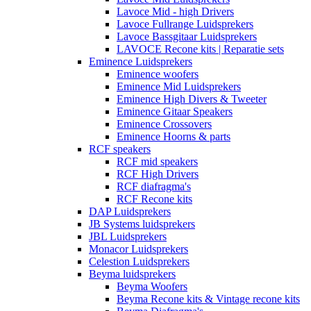
Lavoce Mid - high Drivers
Lavoce Fullrange Luidsprekers
Lavoce Bassgitaar Luidsprekers
LAVOCE Recone kits | Reparatie sets
Eminence Luidsprekers
Eminence woofers
Eminence Mid Luidsprekers
Eminence High Divers & Tweeter
Eminence Gitaar Speakers
Eminence Crossovers
Eminence Hoorns & parts
RCF speakers
RCF mid speakers
RCF High Drivers
RCF diafragma's
RCF Recone kits
DAP Luidsprekers
JB Systems luidsprekers
JBL Luidsprekers
Monacor Luidsprekers
Celestion Luidsprekers
Beyma luidsprekers
Beyma Woofers
Beyma Recone kits & Vintage recone kits