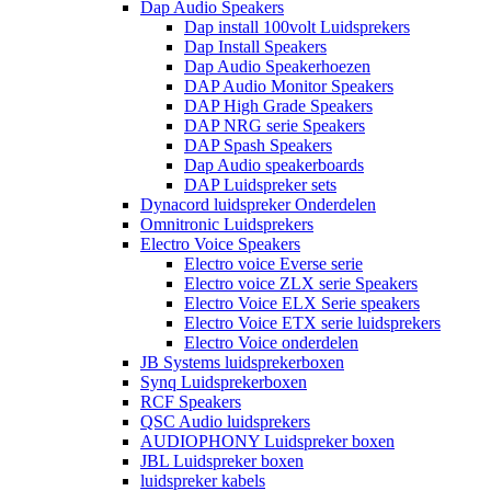
Dap Audio Speakers
Dap install 100volt Luidsprekers
Dap Install Speakers
Dap Audio Speakerhoezen
DAP Audio Monitor Speakers
DAP High Grade Speakers
DAP NRG serie Speakers
DAP Spash Speakers
Dap Audio speakerboards
DAP Luidspreker sets
Dynacord luidspreker Onderdelen
Omnitronic Luidsprekers
Electro Voice Speakers
Electro voice Everse serie
Electro voice ZLX serie Speakers
Electro Voice ELX Serie speakers
Electro Voice ETX serie luidsprekers
Electro Voice onderdelen
JB Systems luidsprekerboxen
Synq Luidsprekerboxen
RCF Speakers
QSC Audio luidsprekers
AUDIOPHONY Luidspreker boxen
JBL Luidspreker boxen
luidspreker kabels