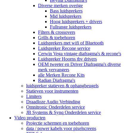
Beyma Diafragma's
Diverse merken overige
Bass luidsprekers
Mid luidsprekers
Hoog luidsprekers + drivers
Fullrange luidsprekers
Filters & crossovers
Grills & toebehoren
Luidsprekers met wifi of Bluetooth
Luidspreker Recone service
Cerwin Vega vintage diafragma's & recone's
Luidspreker Hoorns tbv drivers
OEM tweeter en Driver Diafragma's diverse
merk vervangers
alle Merken Recone Kits
Radian Diafragma's
luidspreker statieven & ophangbeugels
Statieven voor instrumenten
Limiters
Draadloze Audio Verbinding
Omnitronic Onderdelen service
JB Systems & Synq Onderdelen service
Video producten
Projectie schermen en toebehoren
data / power kabels voor pixelscreens