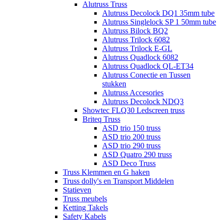
Alutruss Truss
Alutruss Decolock DQ1 35mm tube
Alutruss Singlelock SP 1 50mm tube
Alutruss Bilock BQ2
Alutruss Trilock 6082
Alutruss Trilock E-GL
Alutruss Quadlock 6082
Alutruss Quadlock QL-ET34
Alutruss Conectie en Tussen
stukken
Alutruss Accesories
Alutruss Decolock NDQ3
Showtec FLQ30 Ledscreen truss
Briteq Truss
ASD trio 150 truss
ASD trio 200 truss
ASD trio 290 truss
ASD Quatro 290 truss
ASD Deco Truss
Truss Klemmen en G haken
Truss dolly's en Transport Middelen
Statieven
Truss meubels
Ketting Takels
Safety Kabels