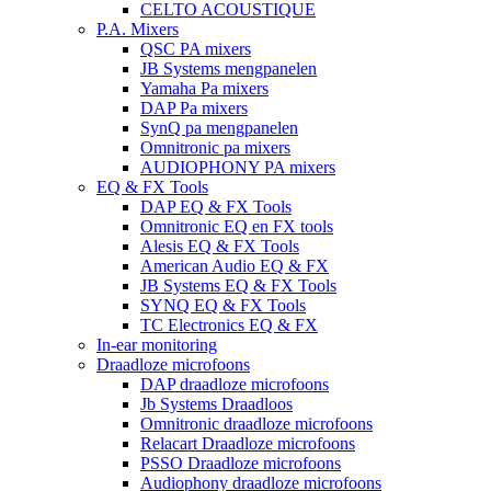
CELTO ACOUSTIQUE
P.A. Mixers
QSC PA mixers
JB Systems mengpanelen
Yamaha Pa mixers
DAP Pa mixers
SynQ pa mengpanelen
Omnitronic pa mixers
AUDIOPHONY PA mixers
EQ & FX Tools
DAP EQ & FX Tools
Omnitronic EQ en FX tools
Alesis EQ & FX Tools
American Audio EQ & FX
JB Systems EQ & FX Tools
SYNQ EQ & FX Tools
TC Electronics EQ & FX
In-ear monitoring
Draadloze microfoons
DAP draadloze microfoons
Jb Systems Draadloos
Omnitronic draadloze microfoons
Relacart Draadloze microfoons
PSSO Draadloze microfoons
Audiophony draadloze microfoons