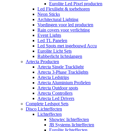
Eurolite Led Pixel producten
Led Flexilight & toebehoren
Neon Sticks
Architectural Lighting
Voedingen voor led producten
Rain covers voor verlichting
Event Lights
Led TL Panelen
Led Spots met ingebouwd Accu
Eurolite Licht Sets
Rubberlicht lichtslangen
Artecta Producten
Artecta Single Tracklight
Artecta 3-Phase Tracklights
Artecta Ledstrips
Artecta Aluminium Profielen
Artecta Outdoor spots
Artecta Controllers
Artecta Led Drivers
Complete Ledspot Sets
Disco Lichteffecten
Lichteffecten
Showtec lichteffecten
JB Systems lichteffecten
Eurolite lichteffecten