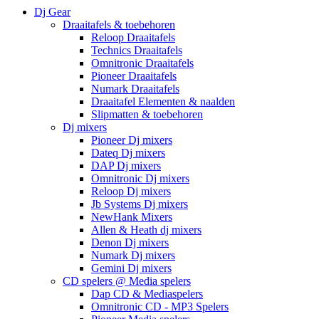
Dj Gear
Draaitafels & toebehoren
Reloop Draaitafels
Technics Draaitafels
Omnitronic Draaitafels
Pioneer Draaitafels
Numark Draaitafels
Draaitafel Elementen & naalden
Slipmatten & toebehoren
Dj mixers
Pioneer Dj mixers
Dateq Dj mixers
DAP Dj mixers
Omnitronic Dj mixers
Reloop Dj mixers
Jb Systems Dj mixers
NewHank Mixers
Allen & Heath dj mixers
Denon Dj mixers
Numark Dj mixers
Gemini Dj mixers
CD spelers @ Media spelers
Dap CD & Mediaspelers
Omnitronic CD - MP3 Spelers