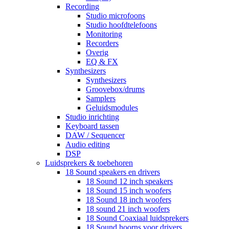
Recording
Studio microfoons
Studio hoofdtelefoons
Monitoring
Recorders
Overig
EQ & FX
Synthesizers
Synthesizers
Groovebox/drums
Samplers
Geluidsmodules
Studio inrichting
Keyboard tassen
DAW / Sequencer
Audio editing
DSP
Luidsprekers & toebehoren
18 Sound speakers en drivers
18 Sound 12 inch speakers
18 Sound 15 inch woofers
18 Sound 18 inch woofers
18 sound 21 inch woofers
18 Sound Coaxiaal luidsprekers
18 Sound hoorns voor drivers