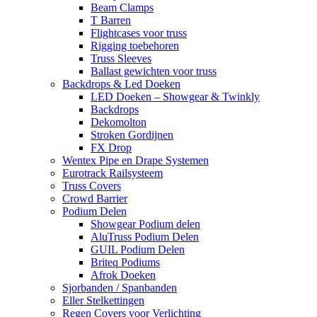
Beam Clamps
T Barren
Flightcases voor truss
Rigging toebehoren
Truss Sleeves
Ballast gewichten voor truss
Backdrops & Led Doeken
LED Doeken – Showgear & Twinkly
Backdrops
Dekomolton
Stroken Gordijnen
FX Drop
Wentex Pipe en Drape Systemen
Eurotrack Railsysteem
Truss Covers
Crowd Barrier
Podium Delen
Showgear Podium delen
AluTruss Podium Delen
GUIL Podium Delen
Briteq Podiums
Afrok Doeken
Sjorbanden / Spanbanden
Eller Stelkettingen
Regen Covers voor Verlichting