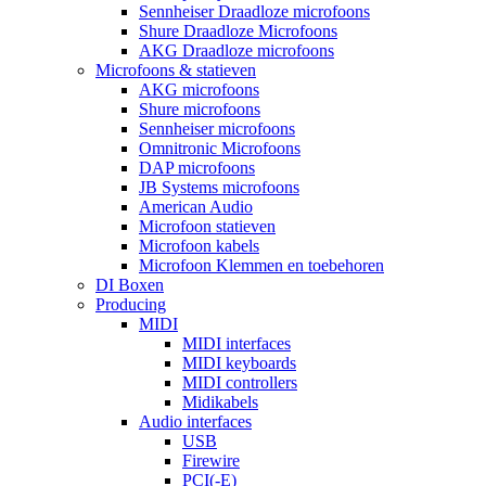
Sennheiser Draadloze microfoons
Shure Draadloze Microfoons
AKG Draadloze microfoons
Microfoons & statieven
AKG microfoons
Shure microfoons
Sennheiser microfoons
Omnitronic Microfoons
DAP microfoons
JB Systems microfoons
American Audio
Microfoon statieven
Microfoon kabels
Microfoon Klemmen en toebehoren
DI Boxen
Producing
MIDI
MIDI interfaces
MIDI keyboards
MIDI controllers
Midikabels
Audio interfaces
USB
Firewire
PCI(-E)