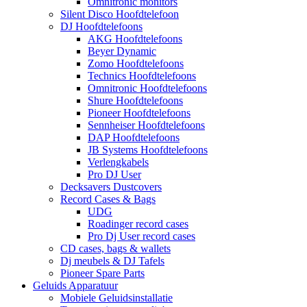
Omnitronic monitors
Silent Disco Hoofdtelefoon
DJ Hoofdtelefoons
AKG Hoofdtelefoons
Beyer Dynamic
Zomo Hoofdtelefoons
Technics Hoofdtelefoons
Omnitronic Hoofdtelefoons
Shure Hoofdtelefoons
Pioneer Hoofdtelefoons
Sennheiser Hoofdtelefoons
DAP Hoofdtelefoons
JB Systems Hoofdtelefoons
Verlengkabels
Pro DJ User
Decksavers Dustcovers
Record Cases & Bags
UDG
Roadinger record cases
Pro Dj User record cases
CD cases, bags & wallets
Dj meubels & DJ Tafels
Pioneer Spare Parts
Geluids Apparatuur
Mobiele Geluidsinstallatie