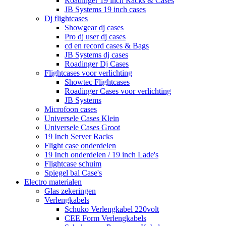
Roadinger 19 inch Racks & Cases
JB Systems 19 inch cases
Dj flightcases
Showgear dj cases
Pro dj user dj cases
cd en record cases & Bags
JB Systems dj cases
Roadinger Dj Cases
Flightcases voor verlichting
Showtec Flightcases
Roadinger Cases voor verlichting
JB Systems
Microfoon cases
Universele Cases Klein
Universele Cases Groot
19 Inch Server Racks
Flight case onderdelen
19 Inch onderdelen / 19 inch Lade's
Flightcase schuim
Spiegel bal Case's
Electro materialen
Glas zekeringen
Verlengkabels
Schuko Verlengkabel 220volt
CEE Form Verlengkabels