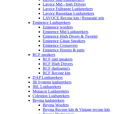
Lavoce Mid - high Drivers
Lavoce Fullrange Luidsprekers
Lavoce Bassgitaar Luidsprekers
LAVOCE Recone kits | Reparatie sets
Eminence Luidsprekers
Eminence woofers
Eminence Mid Luidsprekers
Eminence High Divers & Tweeter
Eminence Gitaar Speakers
Eminence Crossovers
Eminence Hoorns & parts
RCF speakers
RCF mid speakers
RCF High Drivers
RCF diafragma's
RCF Recone kits
DAP Luidsprekers
JB Systems luidsprekers
JBL Luidsprekers
Monacor Luidsprekers
Celestion Luidsprekers
Beyma luidsprekers
Beyma Woofers
Beyma Recone kits & Vintage recone kits