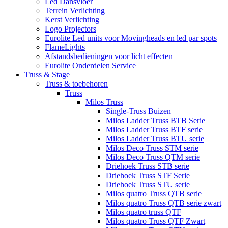
Led Dansvloer
Terrein Verlichting
Kerst Verlichting
Logo Projectors
Eurolite Led units voor Movingheads en led par spots
FlameLights
Afstandsbedieningen voor licht effecten
Eurolite Onderdelen Service
Truss & Stage
Truss & toebehoren
Truss
Milos Truss
Single-Truss Buizen
Milos Ladder Truss BTB Serie
Milos Ladder Truss BTF serie
Milos Ladder Truss BTU serie
Milos Deco Truss STM serie
Milos Deco Truss QTM serie
Driehoek Truss STB serie
Driehoek Truss STF Serie
Driehoek Truss STU serie
Milos quatro Truss QTB serie
Milos quatro Truss QTB serie zwart
Milos quatro truss QTF
Milos quatro Truss QTF Zwart