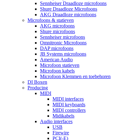
Sennheiser Draadloze microfoons
Shure Draadloze Microfoons
AKG Draadloze microfoons
Microfoons & statieven
AKG microfoons
Shure microfoons
Sennheiser microfoons
Omnitronic Microfoons
DAP microfoons
JB Systems microfoons
American Audio
Microfoon statieven
Microfoon kabels
Microfoon Klemmen en toebehoren
DI Boxen
Producing
MIDI
MIDI interfaces
MIDI keyboards
MIDI controllers
Midikabels
Audio interfaces
USB
Firewire
PCI(-E)