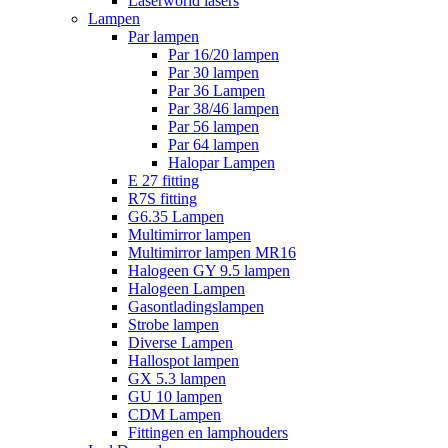
Laserworld lasers
Lampen
Par lampen
Par 16/20 lampen
Par 30 lampen
Par 36 Lampen
Par 38/46 lampen
Par 56 lampen
Par 64 lampen
Halopar Lampen
E 27 fitting
R7S fitting
G6.35 Lampen
Multimirror lampen
Multimirror lampen MR16
Halogeen GY 9.5 lampen
Halogeen Lampen
Gasontladingslampen
Strobe lampen
Diverse Lampen
Hallospot lampen
GX 5.3 lampen
GU 10 lampen
CDM Lampen
Fittingen en lamphouders