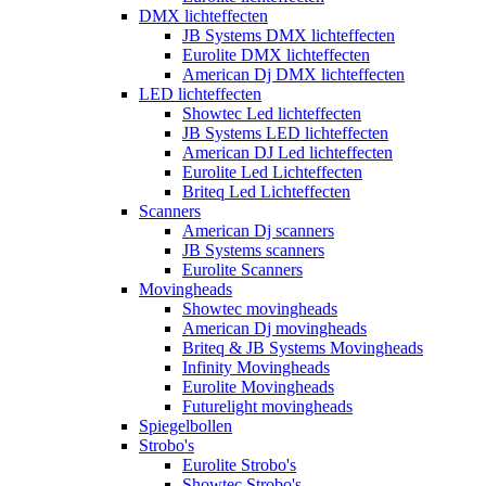
DMX lichteffecten
JB Systems DMX lichteffecten
Eurolite DMX lichteffecten
American Dj DMX lichteffecten
LED lichteffecten
Showtec Led lichteffecten
JB Systems LED lichteffecten
American DJ Led lichteffecten
Eurolite Led Lichteffecten
Briteq Led Lichteffecten
Scanners
American Dj scanners
JB Systems scanners
Eurolite Scanners
Movingheads
Showtec movingheads
American Dj movingheads
Briteq & JB Systems Movingheads
Infinity Movingheads
Eurolite Movingheads
Futurelight movingheads
Spiegelbollen
Strobo's
Eurolite Strobo's
Showtec Strobo's