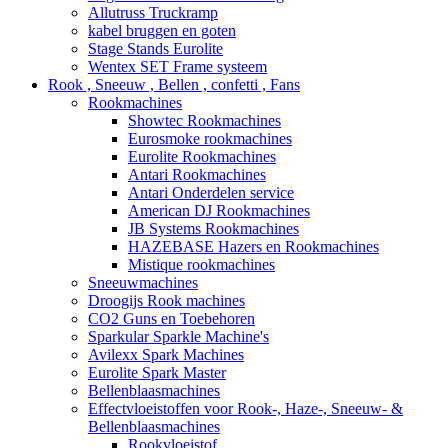
Allutruss Truckramp
kabel bruggen en goten
Stage Stands Eurolite
Wentex SET Frame systeem
Rook , Sneeuw , Bellen , confetti , Fans
Rookmachines
Showtec Rookmachines
Eurosmoke rookmachines
Eurolite Rookmachines
Antari Rookmachines
Antari Onderdelen service
American DJ Rookmachines
JB Systems Rookmachines
HAZEBASE Hazers en Rookmachines
Mistique rookmachines
Sneeuwmachines
Droogijs Rook machines
CO2 Guns en Toebehoren
Sparkular Sparkle Machine's
Avilexx Spark Machines
Eurolite Spark Master
Bellenblaasmachines
Effectvloeistoffen voor Rook-, Haze-, Sneeuw- &
Bellenblaasmachines
Rookvloeistof