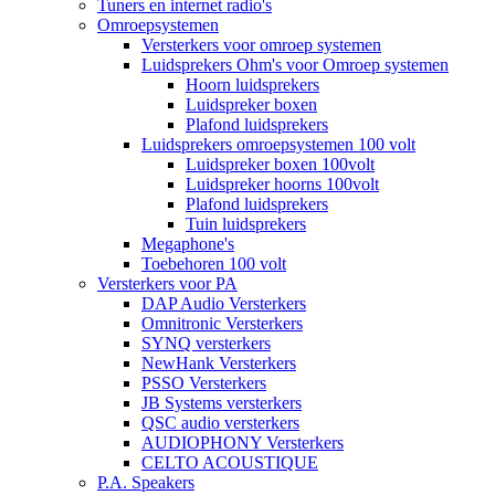
Tuners en internet radio's
Omroepsystemen
Versterkers voor omroep systemen
Luidsprekers Ohm's voor Omroep systemen
Hoorn luidsprekers
Luidspreker boxen
Plafond luidsprekers
Luidsprekers omroepsystemen 100 volt
Luidspreker boxen 100volt
Luidspreker hoorns 100volt
Plafond luidsprekers
Tuin luidsprekers
Megaphone's
Toebehoren 100 volt
Versterkers voor PA
DAP Audio Versterkers
Omnitronic Versterkers
SYNQ versterkers
NewHank Versterkers
PSSO Versterkers
JB Systems versterkers
QSC audio versterkers
AUDIOPHONY Versterkers
CELTO ACOUSTIQUE
P.A. Speakers