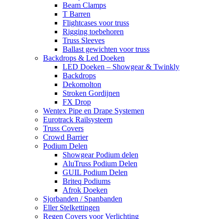
Beam Clamps
T Barren
Flightcases voor truss
Rigging toebehoren
Truss Sleeves
Ballast gewichten voor truss
Backdrops & Led Doeken
LED Doeken – Showgear & Twinkly
Backdrops
Dekomolton
Stroken Gordijnen
FX Drop
Wentex Pipe en Drape Systemen
Eurotrack Railsysteem
Truss Covers
Crowd Barrier
Podium Delen
Showgear Podium delen
AluTruss Podium Delen
GUIL Podium Delen
Briteq Podiums
Afrok Doeken
Sjorbanden / Spanbanden
Eller Stelkettingen
Regen Covers voor Verlichting