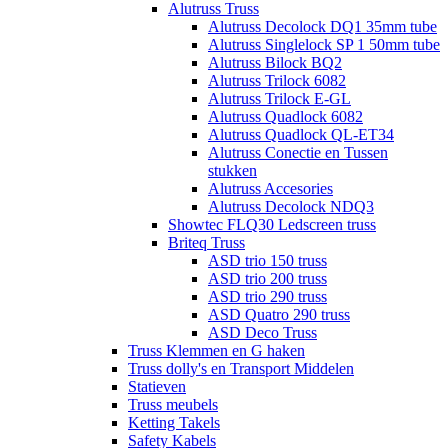
Alutruss Truss
Alutruss Decolock DQ1 35mm tube
Alutruss Singlelock SP 1 50mm tube
Alutruss Bilock BQ2
Alutruss Trilock 6082
Alutruss Trilock E-GL
Alutruss Quadlock 6082
Alutruss Quadlock QL-ET34
Alutruss Conectie en Tussen
stukken
Alutruss Accesories
Alutruss Decolock NDQ3
Showtec FLQ30 Ledscreen truss
Briteq Truss
ASD trio 150 truss
ASD trio 200 truss
ASD trio 290 truss
ASD Quatro 290 truss
ASD Deco Truss
Truss Klemmen en G haken
Truss dolly's en Transport Middelen
Statieven
Truss meubels
Ketting Takels
Safety Kabels