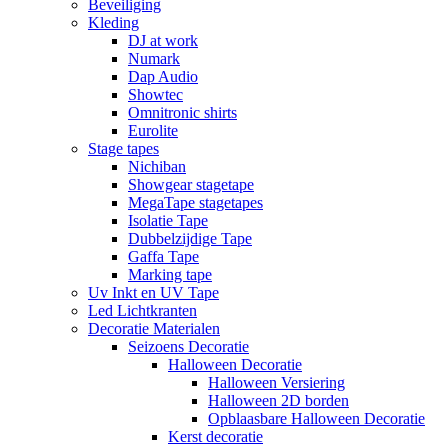
Beveiliging
Kleding
DJ at work
Numark
Dap Audio
Showtec
Omnitronic shirts
Eurolite
Stage tapes
Nichiban
Showgear stagetape
MegaTape stagetapes
Isolatie Tape
Dubbelzijdige Tape
Gaffa Tape
Marking tape
Uv Inkt en UV Tape
Led Lichtkranten
Decoratie Materialen
Seizoens Decoratie
Halloween Decoratie
Halloween Versiering
Halloween 2D borden
Opblaasbare Halloween Decoratie
Kerst decoratie