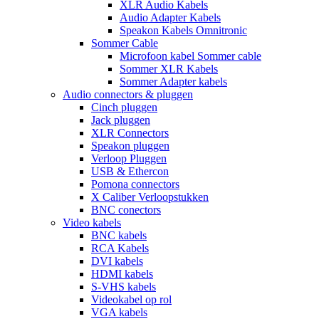
XLR Audio Kabels
Audio Adapter Kabels
Speakon Kabels Omnitronic
Sommer Cable
Microfoon kabel Sommer cable
Sommer XLR Kabels
Sommer Adapter kabels
Audio connectors & pluggen
Cinch pluggen
Jack pluggen
XLR Connectors
Speakon pluggen
Verloop Pluggen
USB & Ethercon
Pomona connectors
X Caliber Verloopstukken
BNC conectors
Video kabels
BNC kabels
RCA Kabels
DVI kabels
HDMI kabels
S-VHS kabels
Videokabel op rol
VGA kabels