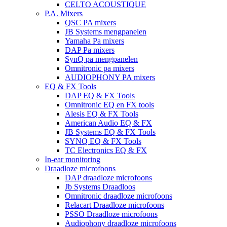
CELTO ACOUSTIQUE
P.A. Mixers
QSC PA mixers
JB Systems mengpanelen
Yamaha Pa mixers
DAP Pa mixers
SynQ pa mengpanelen
Omnitronic pa mixers
AUDIOPHONY PA mixers
EQ & FX Tools
DAP EQ & FX Tools
Omnitronic EQ en FX tools
Alesis EQ & FX Tools
American Audio EQ & FX
JB Systems EQ & FX Tools
SYNQ EQ & FX Tools
TC Electronics EQ & FX
In-ear monitoring
Draadloze microfoons
DAP draadloze microfoons
Jb Systems Draadloos
Omnitronic draadloze microfoons
Relacart Draadloze microfoons
PSSO Draadloze microfoons
Audiophony draadloze microfoons