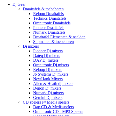
Dj Gear
Draaitafels & toebehoren
Reloop Draaitafels
Technics Draaitafels
Omnitronic Draaitafels
Pioneer Draaitafels
Numark Draaitafels
Draaitafel Elementen & naalden
Slipmatten & toebehoren
Dj mixers
Pioneer Dj mixers
Dateq Dj mixers
DAP Dj mixers
Omnitronic Dj mixers
Reloop Dj mixers
Jb Systems Dj mixers
NewHank Mixers
Allen & Heath dj mixers
Denon Dj mixers
Numark Dj mixers
Gemini Dj mixers
CD spelers @ Media spelers
Dap CD & Mediaspelers
Omnitronic CD - MP3 Spelers