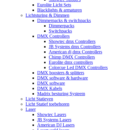
Eurolite Licht Sets
Blacklights & armaturen
Lichtsturing & Dimmen
Dimmerpacks & switchpacks
Dimmerpacks
Switchpacks
DMX Controllers
Showtec dmx Controllers
JB Systems dmx Controllers
American dj dmx Controllers
Chimp DMX Controllers
Eurolite dmx controllers
Colorcue Led DMX Controllers
DMX boosters & splitters
DMX software & hardware
DMX software
DMX Kabels
Madrix besturing Systeem
Licht Statieven
Licht Statief toebehoren
Laser
Showtec Lasers
JB Systems Lasers
American DJ Lasers