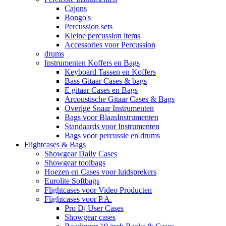
Cajons
Bongo's
Percussion sets
Kleine percussion items
Accessories voor Percussion
drums
Instrumenten Koffers en Bags
Keyboard Tassen en Koffers
Bass Gitaar Cases & bags
E gitaar Cases en Bags
Arcoustische Gitaar Cases & Bags
Overige Snaar Instrumenten
Bags voor BlaasInstrumenten
Standaards voor Instrumenten
Bags voor percussie en drums
Flightcases & Bags
Showgear Daily Cases
Showgear toolbags
Hoezen en Cases voor luidsprekers
Eurolite Softbags
Flightcases voor Video Producten
Flightcases voor P.A.
Pro Dj User Cases
Showgear cases