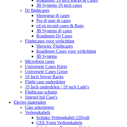
Roadinger 19 inch Racks & Cases
JB Systems 19 inch cases
Dj flightcases
Showgear dj cases
Pro dj user dj cases
cd en record cases & Bags
JB Systems dj cases
Roadinger Dj Cases
Flightcases voor verlichting
Showtec Flightcases
Roadinger Cases voor verlichting
JB Systems
Microfoon cases
Universele Cases Klein
Universele Cases Groot
19 Inch Server Racks
Flight case onderdelen
19 Inch onderdelen / 19 inch Lade's
Flightcase schuim
Spiegel bal Case's
Electro materialen
Glas zekeringen
Verlengkabels
Schuko Verlengkabel 220volt
CEE Form Verlengkabels