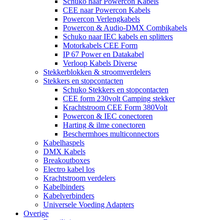
Schuko naar Powercon Kabels
CEE naar Powercon Kabels
Powercon Verlengkabels
Powercon & Audio-DMX Combikabels
Schuko naar IEC kabels en splitters
Motorkabels CEE Form
IP 67 Power en Datakabel
Verloop Kabels Diverse
Stekkerblokken & stroomverdelers
Stekkers en stopcontacten
Schuko Stekkers en stopcontacten
CEE form 230volt Camping stekker
Krachtstroom CEE Form 380Volt
Powercon & IEC conectoren
Harting & ilme conectoren
Beschermhoes multiconnectors
Kabelhaspels
DMX Kabels
Breakoutboxes
Electro kabel los
Krachtstroom verdelers
Kabelbinders
Kabelverbinders
Universele Voeding Adapters
Overige