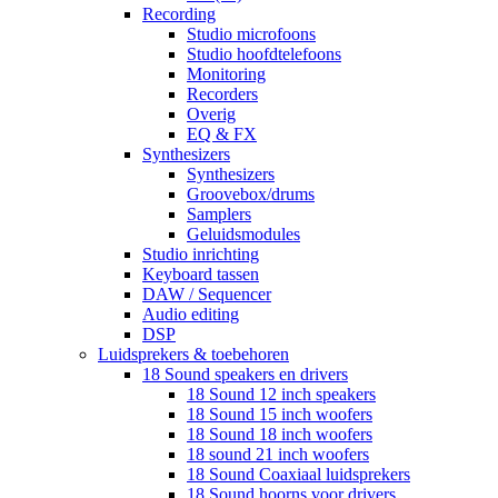
Recording
Studio microfoons
Studio hoofdtelefoons
Monitoring
Recorders
Overig
EQ & FX
Synthesizers
Synthesizers
Groovebox/drums
Samplers
Geluidsmodules
Studio inrichting
Keyboard tassen
DAW / Sequencer
Audio editing
DSP
Luidsprekers & toebehoren
18 Sound speakers en drivers
18 Sound 12 inch speakers
18 Sound 15 inch woofers
18 Sound 18 inch woofers
18 sound 21 inch woofers
18 Sound Coaxiaal luidsprekers
18 Sound hoorns voor drivers