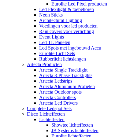
Eurolite Led Pixel producten
Led Flexilight & toebehoren
Neon Sticks
Architectural Lighting
Voedingen voor led producten
Rain covers voor verlichting
Event Lights
Led TL Panelen
Led Spots met ingebouwd Accu
Eurolite Licht Sets
Rubberlicht lichtslangen
Artecta Producten
Artecta Single Tracklight
Artecta 3-Phase Tracklights
Artecta Ledstrips
Artecta Aluminium Profielen
Artecta Outdoor spots
Artecta Controllers
Artecta Led Drivers
Complete Ledspot Sets
Disco Lichteffecten
Lichteffecten
Showtec lichteffecten
JB Systems lichteffecten
Eurolite lichteffecten