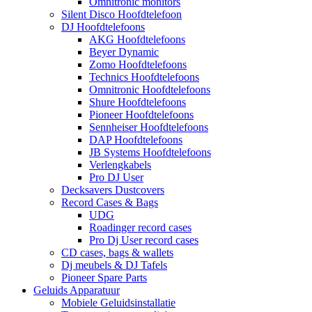
Omnitronic monitors
Silent Disco Hoofdtelefoon
DJ Hoofdtelefoons
AKG Hoofdtelefoons
Beyer Dynamic
Zomo Hoofdtelefoons
Technics Hoofdtelefoons
Omnitronic Hoofdtelefoons
Shure Hoofdtelefoons
Pioneer Hoofdtelefoons
Sennheiser Hoofdtelefoons
DAP Hoofdtelefoons
JB Systems Hoofdtelefoons
Verlengkabels
Pro DJ User
Decksavers Dustcovers
Record Cases & Bags
UDG
Roadinger record cases
Pro Dj User record cases
CD cases, bags & wallets
Dj meubels & DJ Tafels
Pioneer Spare Parts
Geluids Apparatuur
Mobiele Geluidsinstallatie