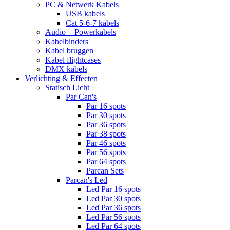
PC & Netwerk Kabels
USB kabels
Cat 5-6-7 kabels
Audio + Powerkabels
Kabelbinders
Kabel bruggen
Kabel flightcases
DMX kabels
Verlichting & Effecten
Statisch Licht
Par Can's
Par 16 spots
Par 30 spots
Par 36 spots
Par 38 spots
Par 46 spots
Par 56 spots
Par 64 spots
Parcan Sets
Parcan's Led
Led Par 16 spots
Led Par 30 spots
Led Par 36 spots
Led Par 56 spots
Led Par 64 spots