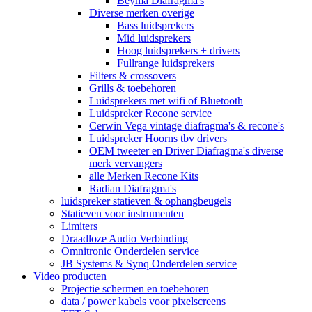
Beyma Diafragma's
Diverse merken overige
Bass luidsprekers
Mid luidsprekers
Hoog luidsprekers + drivers
Fullrange luidsprekers
Filters & crossovers
Grills & toebehoren
Luidsprekers met wifi of Bluetooth
Luidspreker Recone service
Cerwin Vega vintage diafragma's & recone's
Luidspreker Hoorns tbv drivers
OEM tweeter en Driver Diafragma's diverse
merk vervangers
alle Merken Recone Kits
Radian Diafragma's
luidspreker statieven & ophangbeugels
Statieven voor instrumenten
Limiters
Draadloze Audio Verbinding
Omnitronic Onderdelen service
JB Systems & Synq Onderdelen service
Video producten
Projectie schermen en toebehoren
data / power kabels voor pixelscreens