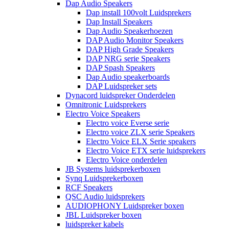
Dap Audio Speakers
Dap install 100volt Luidsprekers
Dap Install Speakers
Dap Audio Speakerhoezen
DAP Audio Monitor Speakers
DAP High Grade Speakers
DAP NRG serie Speakers
DAP Spash Speakers
Dap Audio speakerboards
DAP Luidspreker sets
Dynacord luidspreker Onderdelen
Omnitronic Luidsprekers
Electro Voice Speakers
Electro voice Everse serie
Electro voice ZLX serie Speakers
Electro Voice ELX Serie speakers
Electro Voice ETX serie luidsprekers
Electro Voice onderdelen
JB Systems luidsprekerboxen
Synq Luidsprekerboxen
RCF Speakers
QSC Audio luidsprekers
AUDIOPHONY Luidspreker boxen
JBL Luidspreker boxen
luidspreker kabels