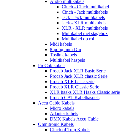
Audio multikabels
Cinch - Cinch multikabel
Cinch - Jack multikabels
Jack - Jack multikabels
Jack - XLR multikabels
XLR - XLR multikabels
Multikabel met stagebox
Multikabel op rol
Midi kabels
8-polig mini Din
Toslink kabels
Multikabel haspels
ProCab kabels
Procab Jack XLR Basic Serie
Procab Jack XLR classic Serie
Procab XLR basic serie
Procab XLR Classic Serie
XLR haaks XLR Haaks Classic serie
Procab CAT Kabelhaspels
Accu Cable Kabels
Micro kabels
Adapter kabels
DMX Kabels Accu Cable
Omnitronic Kabels
Cinch of Tulp Kabels