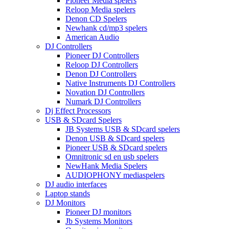
Pioneer Media spelers
Reloop Media spelers
Denon CD Spelers
Newhank cd/mp3 spelers
American Audio
DJ Controllers
Pioneer DJ Controllers
Reloop DJ Controllers
Denon DJ Controllers
Native Instruments DJ Controllers
Novation DJ Controllers
Numark DJ Controllers
Dj Effect Processors
USB & SDcard Spelers
JB Systems USB & SDcard spelers
Denon USB & SDcard spelers
Pioneer USB & SDcard spelers
Omnitronic sd en usb spelers
NewHank Media Spelers
AUDIOPHONY mediaspelers
DJ audio interfaces
Laptop stands
DJ Monitors
Pioneer DJ monitors
Jb Systems Monitors