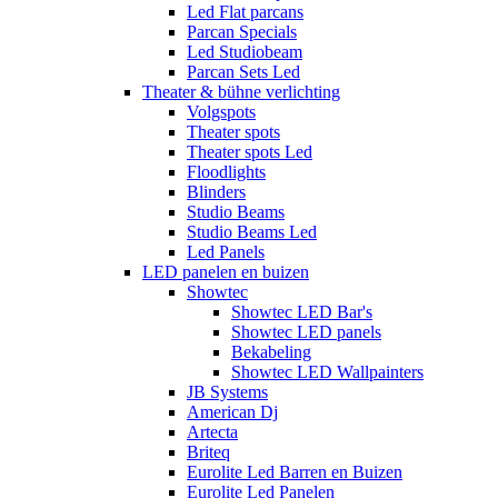
Led Flat parcans
Parcan Specials
Led Studiobeam
Parcan Sets Led
Theater & bühne verlichting
Volgspots
Theater spots
Theater spots Led
Floodlights
Blinders
Studio Beams
Studio Beams Led
Led Panels
LED panelen en buizen
Showtec
Showtec LED Bar's
Showtec LED panels
Bekabeling
Showtec LED Wallpainters
JB Systems
American Dj
Artecta
Briteq
Eurolite Led Barren en Buizen
Eurolite Led Panelen