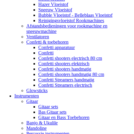
Hazer Vloeistof
Sneeuw Vloeistof
Bubble Vloeistof - Belleblaas Vloeistof
Reinigingsvloeistof Rookmachines
Afstandsbedieningen voor rookmachine en
sneeuwmachine
Ventilatoren
Confetti & toebehoren
Confetti apparatuur
Confetti
Confetti shooters electrisch 80 cm
Confetti shooters elektrisch
Confetti shooters handmatig
Confetti shooters handmatig 80 cm
Confetti Streamers handmatig
Confetti Streamers electrisch
Glowsticks
Instrumenten
Gitaar
Gitaar sets
Bas Gitaar sets
Gitaar en Bass Toebehoren
Banjo & Ukulile
Mandoline
Percussie instrumenten